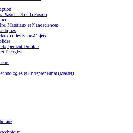
eption
lasmas et de la Fusion
ance
, Matériaux et Nanosciences
ntiques
aux et des Nano-Objets
lides
eloppement Durable
et Énergies
neurs
hnologies et Entrepreneuriat (Master)
chnique
lytechnique