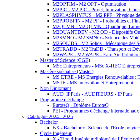
M2OPTIM - M2 OPT - Optimisation
M2PIC - M2 PIC - Projet, Innovation, Conc
M2PLASPHYFUS - M2 PPF - Physique des P
M2PROBFIN - M2 PF - Probabilités et Fin
M2QLMN - M2 QLMN - Quantique, Lumière
M2QUANTDEV - M2 QD - Dispositifs Qua
M2SMNO - M2 SMNO - Science des Matéri
M2SOLIDS - M2 Solids - Mécanique des So
M2TRADD - M2 TraDD - Transport et Dév
M2WAPE - M2 WAPE - Eau, Air, Pollution 
Master of Science (CGE)
MSc Entrepreneurs - MSc X-HEC Entrepre
Mastère spécialisé (Master)
MS ETRE - MS Energies Renouvelables : Tec
MS IE - MS Innovation et Entreprenariat
Non Diplomant
AUD_IPParis - AUDITEURS - IP Paris
Programme d'échange
EuroteQ - Diplôme EuroteQ
PEI - Programmes d'échange internationaux
Catalogue 2024 - 2025
Bachelor
BX - Bachelor of Science de l'Ecole polyte
Cycle Ingénieur
X - Titre d’Ingénieur diplômé de l’École po