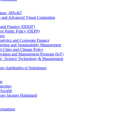
hnique -MSc&T
ce and Advanced Visual Computing
and Finance (DDDF)
r Public Policy (DEPP)
ess
ytics and Corporate Finance
ring and Sustainability Management
Cities and Climate Policy
ovation and Management Program (IoT)
: Science Technology & Management
ppliquées et Statistiques
ue
nergies
 Société
es Jacques Hadamard
ormatique