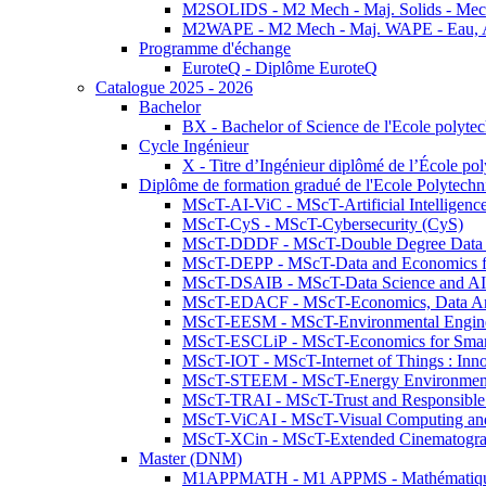
M2SOLIDS - M2 Mech - Maj. Solids - Meca
M2WAPE - M2 Mech - Maj. WAPE - Eau, Air
Programme d'échange
EuroteQ - Diplôme EuroteQ
Catalogue 2025 - 2026
Bachelor
BX - Bachelor of Science de l'Ecole polyte
Cycle Ingénieur
X - Titre d’Ingénieur diplômé de l’École po
Diplôme de formation gradué de l'Ecole Polytec
MScT-AI-ViC - MScT-Artificial Intelligen
MScT-CyS - MScT-Cybersecurity (CyS)
MScT-DDDF - MScT-Double Degree Data 
MScT-DEPP - MScT-Data and Economics fo
MScT-DSAIB - MScT-Data Science and AI 
MScT-EDACF - MScT-Economics, Data Anal
MScT-EESM - MScT-Environmental Enginee
MScT-ESCLiP - MScT-Economics for Smart 
MScT-IOT - MScT-Internet of Things : Inn
MScT-STEEM - MScT-Energy Environment 
MScT-TRAI - MScT-Trust and Responsible
MScT-ViCAI - MScT-Visual Computing and
MScT-XCin - MScT-Extended Cinematogr
Master (DNM)
M1APPMATH - M1 APPMS - Mathématiques A