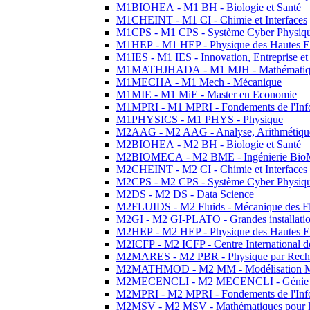
M1BIOHEA - M1 BH - Biologie et Santé
M1CHEINT - M1 CI - Chimie et Interfaces
M1CPS - M1 CPS - Système Cyber Physiq
M1HEP - M1 HEP - Physique des Hautes E
M1IES - M1 IES - Innovation, Entreprise et
M1MATHJHADA - M1 MJH - Mathématiqu
M1MECHA - M1 Mech - Mécanique
M1MIE - M1 MiE - Master en Economie
M1MPRI - M1 MPRI - Fondements de l'Inf
M1PHYSICS - M1 PHYS - Physique
M2AAG - M2 AAG - Analyse, Arithmétique
M2BIOHEA - M2 BH - Biologie et Santé
M2BIOMECA - M2 BME - Ingénierie BioM
M2CHEINT - M2 CI - Chimie et Interfaces
M2CPS - M2 CPS - Système Cyber Physiq
M2DS - M2 DS - Data Science
M2FLUIDS - M2 Fluids - Mécanique des Fl
M2GI - M2 GI-PLATO - Grandes installation
M2HEP - M2 HEP - Physique des Hautes E
M2ICFP - M2 ICFP - Centre International 
M2MARES - M2 PBR - Physique par Rech
M2MATHMOD - M2 MM - Modélisation M
M2MECENCLI - M2 MECENCLI - Génie Méc
M2MPRI - M2 MPRI - Fondements de l'Inf
M2MSV - M2 MSV - Mathématiques pour le