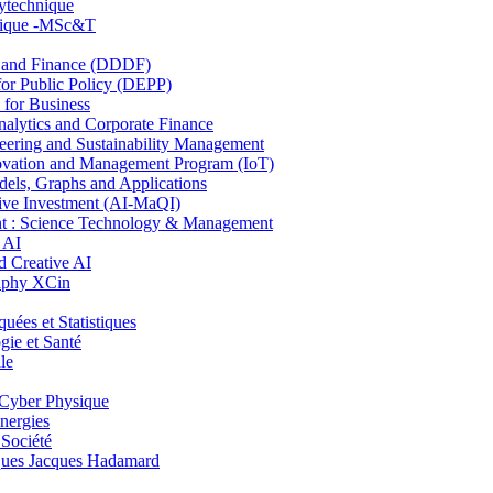
lytechnique
hnique -MSc&T
and Finance (DDDF)
r Public Policy (DEPP)
for Business
ytics and Corporate Finance
ring and Sustainability Management
ovation and Management Program (IoT)
ls, Graphs and Applications
ive Investment (AI-MaQI)
: Science Technology & Management
 AI
 Creative AI
aphy XCin
es et Statistiques
ie et Santé
le
Cyber Physique
nergies
 Société
es Jacques Hadamard