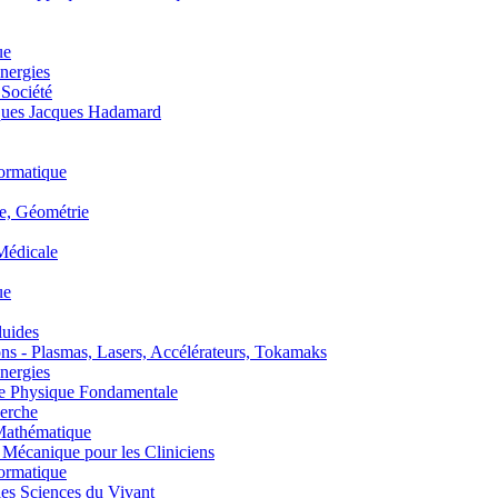
ue
nergies
 Société
es Jacques Hadamard
ormatique
, Géométrie
édicale
ue
uides
s - Plasmas, Lasers, Accélérateurs, Tokamaks
nergies
de Physique Fondamentale
erche
athématique
anique pour les Cliniciens
ormatique
s Sciences du Vivant