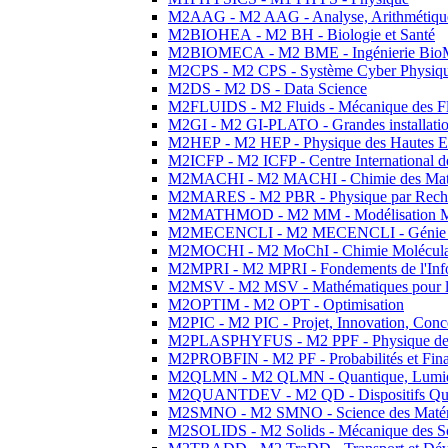
M2AAG - M2 AAG - Analyse, Arithmétique
M2BIOHEA - M2 BH - Biologie et Santé
M2BIOMECA - M2 BME - Ingénierie BioM
M2CPS - M2 CPS - Système Cyber Physiq
M2DS - M2 DS - Data Science
M2FLUIDS - M2 Fluids - Mécanique des Fl
M2GI - M2 GI-PLATO - Grandes installation
M2HEP - M2 HEP - Physique des Hautes E
M2ICFP - M2 ICFP - Centre International 
M2MACHI - M2 MACHI - Chimie des Matéri
M2MARES - M2 PBR - Physique par Rech
M2MATHMOD - M2 MM - Modélisation M
M2MECENCLI - M2 MECENCLI - Génie Méc
M2MOCHI - M2 MoChI - Chimie Moléculaire
M2MPRI - M2 MPRI - Fondements de l'Inf
M2MSV - M2 MSV - Mathématiques pour le
M2OPTIM - M2 OPT - Optimisation
M2PIC - M2 PIC - Projet, Innovation, Conc
M2PLASPHYFUS - M2 PPF - Physique des P
M2PROBFIN - M2 PF - Probabilités et Fin
M2QLMN - M2 QLMN - Quantique, Lumière
M2QUANTDEV - M2 QD - Dispositifs Qua
M2SMNO - M2 SMNO - Science des Matéri
M2SOLIDS - M2 Solids - Mécanique des So