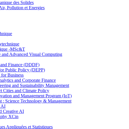
nique des Solides
, Pollution et Energies
chnique
lytechnique
hnique -MSc&T
ce and Advanced Visual Computing
and Finance (DDDF)
r Public Policy (DEPP)
for Business
ytics and Corporate Finance
ring and Sustainability Management
Cities and Climate Policy
ovation and Management Program (IoT)
: Science Technology & Management
 AI
 Creative AI
aphy XCin
ppliquées et Statistiques