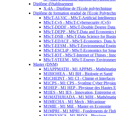
Diplôme d'établissement
X-4A - Diplôme de l'Ecole polytechnique
Diplôme de formation gradué de l'Ecole Polytec
MScT-AI-ViC - MScT-Artificial Intelligen
MScT-CyS - MScT-Cybersecurity (CyS)
MScT-DDDF - MScT-Double Degree Data 
MScT-DEPP - MScT-Data and Economics fo
MScT-DSB - MScT-Data Science for Busin
MScT-EDACF - MScT-Economics, Data Anal
MScT-EESM - MScT-Environmental Enginee
MScT-ESCLiP - MScT-Economics for Smart 
MScT-IOT - MScT-Internet of Things : Inn
MScT-STEEM - MScT-Energy Environment 
Master (DNM)
M1APPMATH - M1 APPMS - Mathématiques A
M1BIOHEA - M1 BH - Biologie et Santé
M1CHEINT - M1 CI - Chimie et Interfaces
M1CPS - M1 CPS - Système Cyber Physiq
M1HEP - M1 HEP - Physique des Hautes E
M1IES - M1 IES - Innovation, Entreprise et
M1MATHJHADA - M1 MJH - Mathématiqu
M1MECHA - M1 Mech - Mécanique
M1MIE - M1 MiE - Master en Economie
M1MPRI - M1 MPRI - Fondements de l'Inf
M1PHYSICS - M1 PHYS - Physique