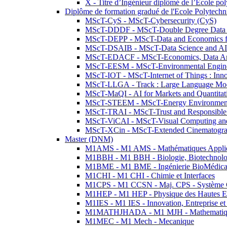
X - Titre d’Ingénieur diplômé de l’École po
Diplôme de formation gradué de l'Ecole Polytec
MScT-CyS - MScT-Cybersecurity (CyS)
MScT-DDDF - MScT-Double Degree Data 
MScT-DEPP - MScT-Data and Economics fo
MScT-DSAIB - MScT-Data Science and AI 
MScT-EDACF - MScT-Economics, Data Anal
MScT-EESM - MScT-Environmental Enginee
MScT-IOT - MScT-Internet of Things : Inn
MScT-LLGA - Track : Large Language Mode
MScT-MaQI - AI for Markets and Quantitat
MScT-STEEM - MScT-Energy Environment 
MScT-TRAI - MScT-Trust and Responsible
MScT-ViCAI - MScT-Visual Computing and
MScT-XCin - MScT-Extended Cinematogr
Master (DNM)
M1AMS - M1 AMS - Mathématiques Appliqué
M1BBH - M1 BBH - Biologie, Biotechnolog
M1BME - M1 BME - Ingénierie BioMédica
M1CHI - M1 CHI - Chimie et Interfaces
M1CPS - M1 CCSN - Maj. CPS - Système 
M1HEP - M1 HEP - Physique des Hautes E
M1IES - M1 IES - Innovation, Entreprise et
M1MATHJHADA - M1 MJH - Mathematiqu
M1MEC - M1 Mech - Mecanique