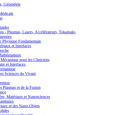
, Géométrie
édicale
ue
uides
s - Plasmas, Lasers, Accélérateurs, Tokamaks
nergies
de Physique Fondamentale
aux et Interfaces
erche
athématique
anique pour les Cliniciens
 et Interfaces
ormatique
s Sciences du Vivant
eption
lasmas et de la Fusion
ance
, Matériaux et Nanosciences
ntiques
aux et des Nano-Objets
lides