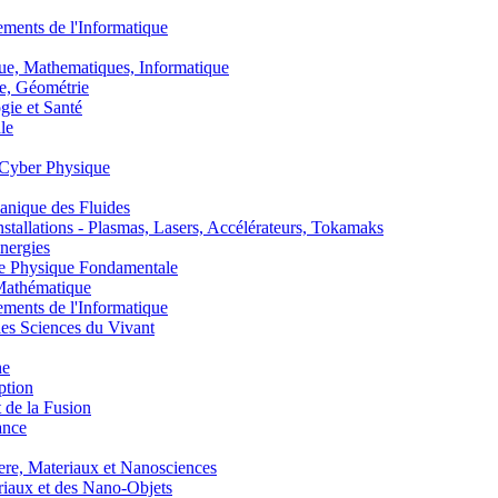
nts de l'Informatique
, Mathematiques, Informatique
, Géométrie
ie et Santé
le
Cyber Physique
nique des Fluides
lations - Plasmas, Lasers, Accélérateurs, Tokamaks
nergies
de Physique Fondamentale
athématique
nts de l'Informatique
s Sciences du Vivant
he
ption
 de la Fusion
ance
, Materiaux et Nanosciences
aux et des Nano-Objets