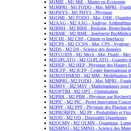
M1MIE - M1 MiE - Master en Economie
M1MPRI - M1 FODQ - Maj. MPRI - Fondeme
M1PHYS - M1 PHYS - Physique
M1QMI - M1 FODQ - Maj. QMI - Quantique
M2AAG - M2 AAG - Analyse, Arithmétique
M2BBH - M2 BBH - Biologie, Biotechnolog
M2BME - M2 BME - Ingénierie BioMédica
M2CHI - M2 CHI - Chimie et Interfaces
M2CPS - M2 CCSN - Maj. CPS - Système 
M2DS - M2 DS - Science des données
M2FLUIDS - M2 Mech - Maj. Fluids - Meca
M2GIPLATO - M2 GI-PLATO - Grandes instal
M2HEP - M2 HEP - Physique des Hautes E
M2ICFP - M2 ICFP - Centre International 
M2MATHMOD - M2 MM - Modélisation M
M2MPRI - M2 FODQ - Maj. MPRI - Fondeme
M2MSV - M2 MSV - Mathématiques pour le
M2OPTIM - M2 OPT - Optimisation
M2PBR - M2 PBR - Physique par Recherc
M2PIC - M2 PIC - Projet Innovation Conce
M2PPF - M2 PPF - Physique des Plasmas et
M2PROBFIN - M2 PF - Probabilités et Fin
M2QD - M2 QD - Dispositifs Quantiques
M2QLMN - M2 QLMN - Quantique, Lumiere
M2SMNO - M2 SMNO - Science des Materi