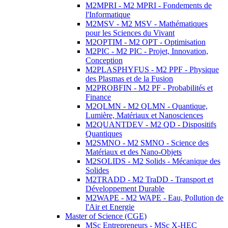
M2MPRI - M2 MPRI - Fondements de
l'Informatique
M2MSV - M2 MSV - Mathématiques
pour les Sciences du Vivant
M2OPTIM - M2 OPT - Optimisation
M2PIC - M2 PIC - Projet, Innovation,
Conception
M2PLASPHYFUS - M2 PPF - Physique
des Plasmas et de la Fusion
M2PROBFIN - M2 PF - Probabilités et
Finance
M2QLMN - M2 QLMN - Quantique,
Lumière, Matériaux et Nanosciences
M2QUANTDEV - M2 QD - Dispositifs
Quantiques
M2SMNO - M2 SMNO - Science des
Matériaux et des Nano-Objets
M2SOLIDS - M2 Solids - Mécanique des
Solides
M2TRADD - M2 TraDD - Transport et
Développement Durable
M2WAPE - M2 WAPE - Eau, Pollution de
l'Air et Energie
Master of Science (CGE)
MSc Entrepreneurs - MSc X-HEC