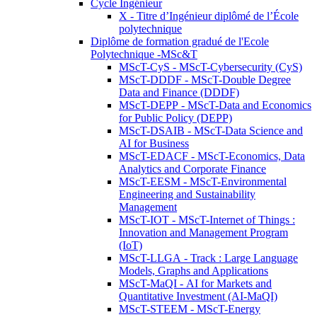
Cycle Ingénieur
X - Titre d’Ingénieur diplômé de l’École
polytechnique
Diplôme de formation gradué de l'Ecole
Polytechnique -MSc&T
MScT-CyS - MScT-Cybersecurity (CyS)
MScT-DDDF - MScT-Double Degree
Data and Finance (DDDF)
MScT-DEPP - MScT-Data and Economics
for Public Policy (DEPP)
MScT-DSAIB - MScT-Data Science and
AI for Business
MScT-EDACF - MScT-Economics, Data
Analytics and Corporate Finance
MScT-EESM - MScT-Environmental
Engineering and Sustainability
Management
MScT-IOT - MScT-Internet of Things :
Innovation and Management Program
(IoT)
MScT-LLGA - Track : Large Language
Models, Graphs and Applications
MScT-MaQI - AI for Markets and
Quantitative Investment (AI-MaQI)
MScT-STEEM - MScT-Energy