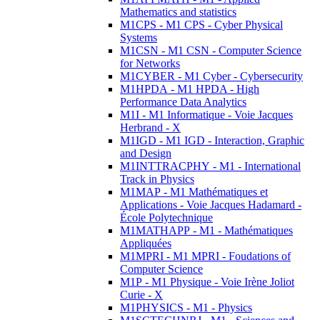
Mathematics and statistics
M1CPS - M1 CPS - Cyber Physical
Systems
M1CSN - M1 CSN - Computer Science
for Networks
M1CYBER - M1 Cyber - Cybersecurity
M1HPDA - M1 HPDA - High
Performance Data Analytics
M1I - M1 Informatique - Voie Jacques
Herbrand - X
M1IGD - M1 IGD - Interaction, Graphic
and Design
M1INTTRACPHY - M1 - International
Track in Physics
M1MAP - M1 Mathématiques et
Applications - Voie Jacques Hadamard -
École Polytechnique
M1MATHAPP - M1 - Mathématiques
Appliquées
M1MPRI - M1 MPRI - Foudations of
Computer Science
M1P - M1 Physique - Voie Irène Joliot
Curie - X
M1PHYSICS - M1 - Physics