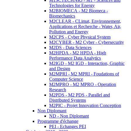
M1SCTECHNRJ - M1 - Sciences and
Technologies for Energy
M2BIOMECA - M2 Biomeca -
Biomechanics
M2CLEAR - CLimat, Environnement,
Applications et Recherche - Water, Air,
Pollution and Energy
M2CPS - Cyber Physical System
M2CYBER - M2 Cyber - Cybersecurity
M2DS - Data Sciences
M2HPDA - M2 HPDA - High
Performance Data Analytics
M2IGD - M2 IGD - Interaction, Graphic
and Design
M2MPRI - M2 MPRI - Foudations of
Computer Science
M2MPRO - M2 MPRO - Operation
Research
M2PDS - M2 PDS - Parallel and
Distributed Systems
M2PIC - Projet Innovation Conception
Non Diplomant
ND - Non Diplomant
Programme d'échange
PEI - Echanges PEI