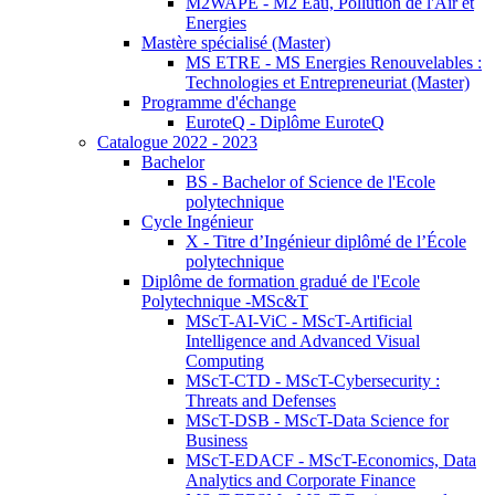
M2WAPE - M2 Eau, Pollution de l'Air et
Energies
Mastère spécialisé (Master)
MS ETRE - MS Energies Renouvelables :
Technologies et Entrepreneuriat (Master)
Programme d'échange
EuroteQ - Diplôme EuroteQ
Catalogue 2022 - 2023
Bachelor
BS - Bachelor of Science de l'Ecole
polytechnique
Cycle Ingénieur
X - Titre d’Ingénieur diplômé de l’École
polytechnique
Diplôme de formation gradué de l'Ecole
Polytechnique -MSc&T
MScT-AI-ViC - MScT-Artificial
Intelligence and Advanced Visual
Computing
MScT-CTD - MScT-Cybersecurity :
Threats and Defenses
MScT-DSB - MScT-Data Science for
Business
MScT-EDACF - MScT-Economics, Data
Analytics and Corporate Finance