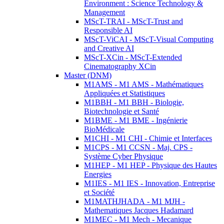
Environment : Science Technology &
Management
MScT-TRAI - MScT-Trust and
Responsible AI
MScT-ViCAI - MScT-Visual Computing
and Creative AI
MScT-XCin - MScT-Extended
Cinematography XCin
Master (DNM)
M1AMS - M1 AMS - Mathématiques
Appliquées et Statistiques
M1BBH - M1 BBH - Biologie,
Biotechnologie et Santé
M1BME - M1 BME - Ingénierie
BioMédicale
M1CHI - M1 CHI - Chimie et Interfaces
M1CPS - M1 CCSN - Maj. CPS -
Système Cyber Physique
M1HEP - M1 HEP - Physique des Hautes
Energies
M1IES - M1 IES - Innovation, Entreprise
et Société
M1MATHJHADA - M1 MJH -
Mathematiques Jacques Hadamard
M1MEC - M1 Mech - Mecanique