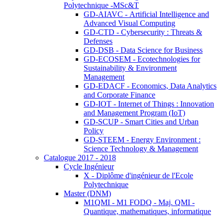
Polytechnique -MSc&T
GD-AIAVC - Artificial Intelligence and
Advanced Visual Computing
GD-CTD - Cybersecurity : Threats &
Defenses
GD-DSB - Data Science for Business
GD-ECOSEM - Ecotechnologies for
Sustainability & Environment
Management
GD-EDACF - Economics, Data Analytics
and Corporate Finance
GD-IOT - Internet of Things : Innovation
and Management Program (IoT)
GD-SCUP - Smart Cities and Urban
Policy
GD-STEEM - Energy Environment :
Science Technology & Management
Catalogue 2017 - 2018
Cycle Ingénieur
X - Diplôme d'ingénieur de l'Ecole
Polytechnique
Master (DNM)
M1QMI - M1 FODQ - Maj. QMI -
Quantique, mathematiques, informatique