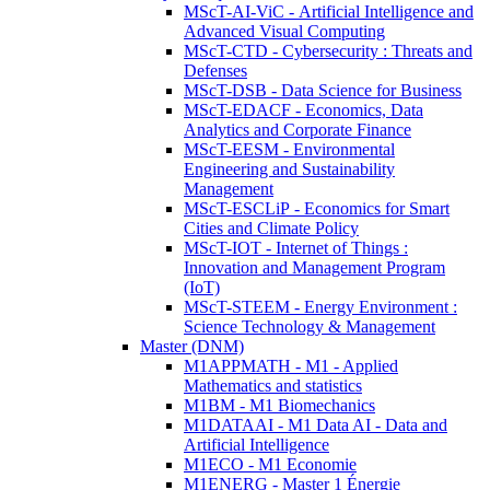
MScT-AI-ViC - Artificial Intelligence and
Advanced Visual Computing
MScT-CTD - Cybersecurity : Threats and
Defenses
MScT-DSB - Data Science for Business
MScT-EDACF - Economics, Data
Analytics and Corporate Finance
MScT-EESM - Environmental
Engineering and Sustainability
Management
MScT-ESCLiP - Economics for Smart
Cities and Climate Policy
MScT-IOT - Internet of Things :
Innovation and Management Program
(IoT)
MScT-STEEM - Energy Environment :
Science Technology & Management
Master (DNM)
M1APPMATH - M1 - Applied
Mathematics and statistics
M1BM - M1 Biomechanics
M1DATAAI - M1 Data AI - Data and
Artificial Intelligence
M1ECO - M1 Economie
M1ENERG - Master 1 Énergie