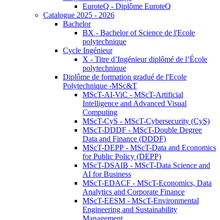
EuroteQ - Diplôme EuroteQ
Catalogue 2025 - 2026
Bachelor
BX - Bachelor of Science de l'Ecole
polytechnique
Cycle Ingénieur
X - Titre d’Ingénieur diplômé de l’École
polytechnique
Diplôme de formation gradué de l'Ecole
Polytechnique -MSc&T
MScT-AI-ViC - MScT-Artificial
Intelligence and Advanced Visual
Computing
MScT-CyS - MScT-Cybersecurity (CyS)
MScT-DDDF - MScT-Double Degree
Data and Finance (DDDF)
MScT-DEPP - MScT-Data and Economics
for Public Policy (DEPP)
MScT-DSAIB - MScT-Data Science and
AI for Business
MScT-EDACF - MScT-Economics, Data
Analytics and Corporate Finance
MScT-EESM - MScT-Environmental
Engineering and Sustainability
Management