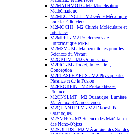
Matériaux et Interfaces
M2MATHMOD - M2 Modélisation
Mathématique
M2MECENCLI - M2 Génie Mécanique
pour les Cliniciens
M2MOCHI - M2 Chimie Moléculaire et
Interfaces
M2MPRI - M2 Fondements de
l'Informatique MPRI
M2MSV - M2 Mathématiques pour les
Sciences du Vivant
M2OPTIM - M2 Optimisation
M2PIC - M2 Projet, Innovation,
Conception
M2PLASPHYFUS - M2 Physique des
Plasmas et de la Fusion
M2PROBFIN - M2 Probabilités et
Finance
M2QNSLMT - M2 Quantique, Lumière,
Matériaux et Nanosciences
M2QUANTDEV - M2 Dispositifs
Quantiques
M2SMNO - M2 Science des Matériaux et
des Nano-Objets
M2SOLIDS - M2 Mécanique des Solides