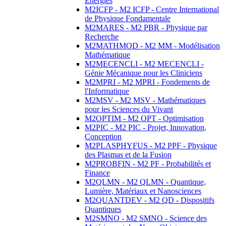
Energies
M2ICFP - M2 ICFP - Centre International
de Physique Fondamentale
M2MARES - M2 PBR - Physique par
Recherche
M2MATHMOD - M2 MM - Modélisation
Mathématique
M2MECENCLI - M2 MECENCLI -
Génie Mécanique pour les Cliniciens
M2MPRI - M2 MPRI - Fondements de
l'Informatique
M2MSV - M2 MSV - Mathématiques
pour les Sciences du Vivant
M2OPTIM - M2 OPT - Optimisation
M2PIC - M2 PIC - Projet, Innovation,
Conception
M2PLASPHYFUS - M2 PPF - Physique
des Plasmas et de la Fusion
M2PROBFIN - M2 PF - Probabilités et
Finance
M2QLMN - M2 QLMN - Quantique,
Lumière, Matériaux et Nanosciences
M2QUANTDEV - M2 QD - Dispositifs
Quantiques
M2SMNO - M2 SMNO - Science des