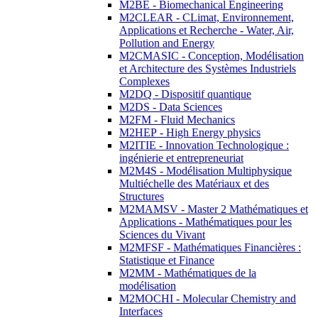
M2BE - Biomechanical Engineering
M2CLEAR - CLimat, Environnement,
Applications et Recherche - Water, Air,
Pollution and Energy
M2CMASIC - Conception, Modélisation
et Architecture des Systèmes Industriels
Complexes
M2DQ - Dispositif quantique
M2DS - Data Sciences
M2FM - Fluid Mechanics
M2HEP - High Energy physics
M2ITIE - Innovation Technologique :
ingénierie et entrepreneuriat
M2M4S - Modélisation Multiphysique
Multiéchelle des Matériaux et des
Structures
M2MAMSV - Master 2 Mathématiques et
Applications - Mathématiques pour les
Sciences du Vivant
M2MFSF - Mathématiques Financières :
Statistique et Finance
M2MM - Mathématiques de la
modélisation
M2MOCHI - Molecular Chemistry and
Interfaces