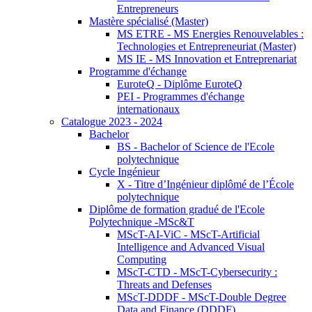
Entrepreneurs
Mastère spécialisé (Master)
MS ETRE - MS Energies Renouvelables :
Technologies et Entrepreneuriat (Master)
MS IE - MS Innovation et Entreprenariat
Programme d'échange
EuroteQ - Diplôme EuroteQ
PEI - Programmes d'échange
internationaux
Catalogue 2023 - 2024
Bachelor
BS - Bachelor of Science de l'Ecole
polytechnique
Cycle Ingénieur
X - Titre d’Ingénieur diplômé de l’École
polytechnique
Diplôme de formation gradué de l'Ecole
Polytechnique -MSc&T
MScT-AI-ViC - MScT-Artificial
Intelligence and Advanced Visual
Computing
MScT-CTD - MScT-Cybersecurity :
Threats and Defenses
MScT-DDDF - MScT-Double Degree
Data and Finance (DDDF)