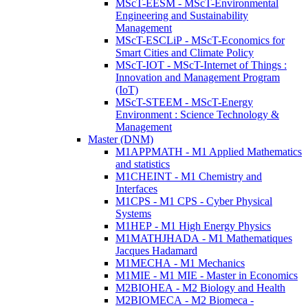
MScT-EESM - MScT-Environmental
Engineering and Sustainability
Management
MScT-ESCLiP - MScT-Economics for
Smart Cities and Climate Policy
MScT-IOT - MScT-Internet of Things :
Innovation and Management Program
(IoT)
MScT-STEEM - MScT-Energy
Environment : Science Technology &
Management
Master (DNM)
M1APPMATH - M1 Applied Mathematics
and statistics
M1CHEINT - M1 Chemistry and
Interfaces
M1CPS - M1 CPS - Cyber Physical
Systems
M1HEP - M1 High Energy Physics
M1MATHJHADA - M1 Mathematiques
Jacques Hadamard
M1MECHA - M1 Mechanics
M1MIE - M1 MIE - Master in Economics
M2BIOHEA - M2 Biology and Health
M2BIOMECA - M2 Biomeca -