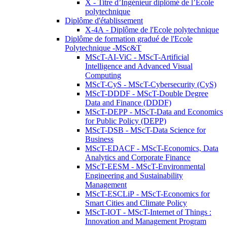
X - Titre d’Ingénieur diplômé de l’École
polytechnique
Diplôme d'établissement
X-4A - Diplôme de l'Ecole polytechnique
Diplôme de formation gradué de l'Ecole
Polytechnique -MSc&T
MScT-AI-ViC - MScT-Artificial
Intelligence and Advanced Visual
Computing
MScT-CyS - MScT-Cybersecurity (CyS)
MScT-DDDF - MScT-Double Degree
Data and Finance (DDDF)
MScT-DEPP - MScT-Data and Economics
for Public Policy (DEPP)
MScT-DSB - MScT-Data Science for
Business
MScT-EDACF - MScT-Economics, Data
Analytics and Corporate Finance
MScT-EESM - MScT-Environmental
Engineering and Sustainability
Management
MScT-ESCLiP - MScT-Economics for
Smart Cities and Climate Policy
MScT-IOT - MScT-Internet of Things :
Innovation and Management Program