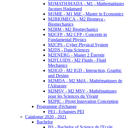
M1MATHJHADA - M1 - Mathematiques
Jacques Hadamard
M1MIE - M1 MiE - Master in Economics
M2BIOMECA - M2 Biomeca -
Biomechanics
M2BM - M2 Biomechanics
M2CFP - M2 CFP - Concepts in
Fundamental Physics
M2CPS - Cyber Physical System
M2DS - Data Sciences
M2ENERG - Master 2 Énergie
M2FLUIDS - M2 Fluids - Fluid
Mechanics
M2IGD - M2 IGD - Interaction, Graphic
and Design
M2MDA - M2 MdA - Mathématiques de
l'Aléatoire
M2MSV - M2 MSV - Mathématiques
pour les Sciences du Vivant
M2PIC - Projet Innovation Conception
Programme d'échange
PEI - Echanges PEI
Catalogue 2020 - 2021
Bachelor
BS - Bachelor of Science de l'Ecole