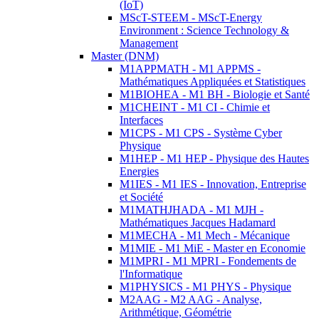
(IoT)
MScT-STEEM - MScT-Energy
Environment : Science Technology &
Management
Master (DNM)
M1APPMATH - M1 APPMS -
Mathématiques Appliquées et Statistiques
M1BIOHEA - M1 BH - Biologie et Santé
M1CHEINT - M1 CI - Chimie et
Interfaces
M1CPS - M1 CPS - Système Cyber
Physique
M1HEP - M1 HEP - Physique des Hautes
Energies
M1IES - M1 IES - Innovation, Entreprise
et Société
M1MATHJHADA - M1 MJH -
Mathématiques Jacques Hadamard
M1MECHA - M1 Mech - Mécanique
M1MIE - M1 MiE - Master en Economie
M1MPRI - M1 MPRI - Fondements de
l'Informatique
M1PHYSICS - M1 PHYS - Physique
M2AAG - M2 AAG - Analyse,
Arithmétique, Géométrie