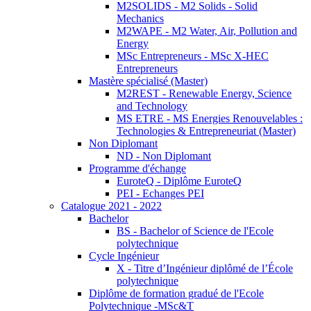
M2SOLIDS - M2 Solids - Solid
Mechanics
M2WAPE - M2 Water, Air, Pollution and
Energy
MSc Entrepreneurs - MSc X-HEC
Entrepreneurs
Mastère spécialisé (Master)
M2REST - Renewable Energy, Science
and Technology
MS ETRE - MS Energies Renouvelables :
Technologies & Entrepreneuriat (Master)
Non Diplomant
ND - Non Diplomant
Programme d'échange
EuroteQ - Diplôme EuroteQ
PEI - Echanges PEI
Catalogue 2021 - 2022
Bachelor
BS - Bachelor of Science de l'Ecole
polytechnique
Cycle Ingénieur
X - Titre d’Ingénieur diplômé de l’École
polytechnique
Diplôme de formation gradué de l'Ecole
Polytechnique -MSc&T