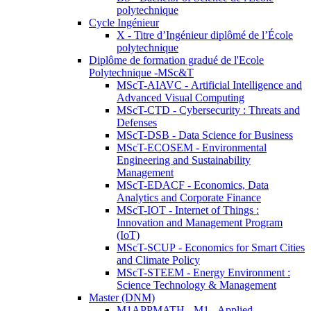
polytechnique
Cycle Ingénieur
X - Titre d’Ingénieur diplômé de l’École
polytechnique
Diplôme de formation gradué de l'Ecole
Polytechnique -MSc&T
MScT-AIAVC - Artificial Intelligence and
Advanced Visual Computing
MScT-CTD - Cybersecurity : Threats and
Defenses
MScT-DSB - Data Science for Business
MScT-ECOSEM - Environmental
Engineering and Sustainability
Management
MScT-EDACF - Economics, Data
Analytics and Corporate Finance
MScT-IOT - Internet of Things :
Innovation and Management Program
(IoT)
MScT-SCUP - Economics for Smart Cities
and Climate Policy
MScT-STEEM - Energy Environment :
Science Technology & Management
Master (DNM)
M1APPMATH - M1 - Applied