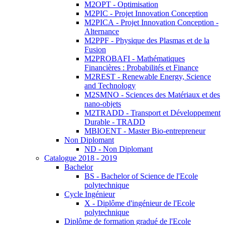
M2OPT - Optimisation
M2PIC - Projet Innovation Conception
M2PICA - Projet Innovation Conception -
Alternance
M2PPF - Physique des Plasmas et de la
Fusion
M2PROBAFI - Mathématiques
Financières : Probabilités et Finance
M2REST - Renewable Energy, Science
and Technology
M2SMNO - Sciences des Matériaux et des
nano-objets
M2TRADD - Transport et Développement
Durable - TRADD
MBIOENT - Master Bio-entrepreneur
Non Diplomant
ND - Non Diplomant
Catalogue 2018 - 2019
Bachelor
BS - Bachelor of Science de l'Ecole
polytechnique
Cycle Ingénieur
X - Diplôme d'ingénieur de l'Ecole
polytechnique
Diplôme de formation gradué de l'Ecole