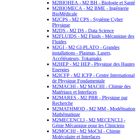
M2BIOHEA - M2 BH - Biologie et Santé
M2BIOMECA - M2 BME - Ingénierie
BioMédicale
M2CPS - M2 CPS - Système Cyber
Physique
M2DS - M2 DS - Data Science
M2FLUIDS - M2 Fluids - Mécanique des
Fluides
M2GI - M2 GI-PLATO - Grandes
installations - Plasmas, Lasers,
Accélérateurs, Tokamaks
M2HEP - M2 HEP - Physique des Hautes
Energies
M2ICFP - M2 ICFP - Centre International
de Physique Fondamentale
M2MACHI - M2 MACHI - Chimie des
Matériaux et Interfaces
M2MARES - M2 PBR - Physique par
Recherche
M2MATHMOD - M2 MM - Modélisation
Mathématique
M2MECENCLI - M2 MECENCLI -
Génie Mécanique pour les Cliniciens
M2MOCHI - M2 MoChI - Chimie
Moléculaire et Interfaces