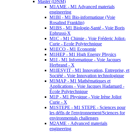
Master (DNM)
M1AME - M1 Advanced materials
engineering
M1BI - M1 Bio-informatique (Voie
Rosalind Franklin)
M1BS - M1 Biologie-Santé - Voie Boris
Ephrussi-X
M1C - M1 Chimie - Voie Fréderic Joliot-
Curie - Ecole Polytechnique
M1ECO - M1 Economie
M1HEP - M1 High Energy Physics
M1I - M1 Informatique - Voie Jacques
Herbrand - X
M1IESVIT - M1 Innovation, Entreprise, et
Société - Voie Innovation technologique
M1MAP - M1 Mathématiques et
Applications - Voie Jacques Hadamard -
École Polytechnique
M1P - M1 Physique - Voie Irène Joliot
Curie - X
M1STEPE - M1 STEPE - Sciences pour
les défis de l'environnement/Sciences for
environmentals challenges
M2AME - Advanced materials
engineering