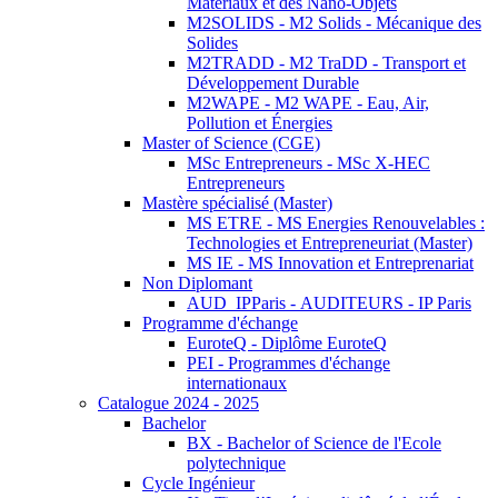
Matériaux et des Nano-Objets
M2SOLIDS - M2 Solids - Mécanique des
Solides
M2TRADD - M2 TraDD - Transport et
Développement Durable
M2WAPE - M2 WAPE - Eau, Air,
Pollution et Énergies
Master of Science (CGE)
MSc Entrepreneurs - MSc X-HEC
Entrepreneurs
Mastère spécialisé (Master)
MS ETRE - MS Energies Renouvelables :
Technologies et Entrepreneuriat (Master)
MS IE - MS Innovation et Entreprenariat
Non Diplomant
AUD_IPParis - AUDITEURS - IP Paris
Programme d'échange
EuroteQ - Diplôme EuroteQ
PEI - Programmes d'échange
internationaux
Catalogue 2024 - 2025
Bachelor
BX - Bachelor of Science de l'Ecole
polytechnique
Cycle Ingénieur