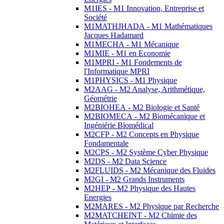
M1IES - M1 Innovation, Entreprise et
Société
M1MATHJHADA - M1 Mathématiques
Jacques Hadamard
M1MECHA - M1 Mécanique
M1MIE - M1 en Economie
M1MPRI - M1 Fondements de
l'Informatique MPRI
M1PHYSICS - M1 Physique
M2AAG - M2 Analyse, Arithmétique,
Géométrie
M2BIOHEA - M2 Biologie et Santé
M2BIOMECA - M2 Biomécanique et
Ingéniérie Biomédical
M2CFP - M2 Concepts en Physique
Fondamentale
M2CPS - M2 Système Cyber Physique
M2DS - M2 Data Science
M2FLUIDS - M2 Mécanique des Fluides
M2GI - M2 Grands Instruments
M2HEP - M2 Physique des Hautes
Energies
M2MARES - M2 Physique par Recherche
M2MATCHEINT - M2 Chimie des