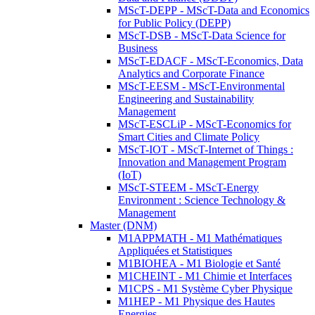
MScT-DEPP - MScT-Data and Economics
for Public Policy (DEPP)
MScT-DSB - MScT-Data Science for
Business
MScT-EDACF - MScT-Economics, Data
Analytics and Corporate Finance
MScT-EESM - MScT-Environmental
Engineering and Sustainability
Management
MScT-ESCLiP - MScT-Economics for
Smart Cities and Climate Policy
MScT-IOT - MScT-Internet of Things :
Innovation and Management Program
(IoT)
MScT-STEEM - MScT-Energy
Environment : Science Technology &
Management
Master (DNM)
M1APPMATH - M1 Mathématiques
Appliquées et Statistiques
M1BIOHEA - M1 Biologie et Santé
M1CHEINT - M1 Chimie et Interfaces
M1CPS - M1 Système Cyber Physique
M1HEP - M1 Physique des Hautes
Energies