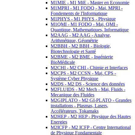
M1MIE - M1 MiE - Master en Economie
M1MPRI - M1 FODQ - Maj. MPRI -
Fondements de l'Informatique
M1PHYS - M1 PHYS - Physique
M1QMI - M1 FODQ - Maj. QMI -
Quantique, Mathematiques, Informatique
M2AAG - M2 AAG - Analyse,
Arithmétique, Géométrie
M2BBH - M2 BBH - Biologie,
Biotechnologie et Santé
M2BME - M2 BME - Ingénierie
BioMédicale
M2CHI - M2 CHI - Chimie et Interfaces
M2CPS - M2 CCSN - Maj. CPS -
Système Cyber Physique
M2DS - M2 DS - Science des données
M2FLUIDS - M2 Mech - Maj. Fluids -
Mecanique des Fluides
M2GIPLATO - M2 GI-PLATO - Grandes
installations - Plasmas, Lasers,
Accélérateurs, Tokamaks
M2HEP - M2 HEP - Physique des Hautes
Energies
M2ICFP - M2 ICFP - Centre International
de Physique Fondamentale