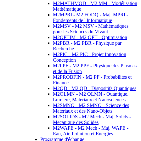
M2MATHMOD - M2 MM - Modélisation
Mathématique
M2MPRI - M2 FODQ - Maj. MPRI -
Fondements de l'Informatique
M2MSV - M2 MSV - Mathématiques
pour les Sciences du Vivant
M2OPTIM - M2 OPT - Optimisation
M2PBR - M2 PBR - Physique par
Recherche
M2PIC - M2 PIC - Projet Innovation
Conception
M2PPF - M2 PPF - Physique des Plasmas
et de la Fusion
M2PROBFIN - M2 PF - Probabilités et
Finance
M2QD - M2 QD - Dispositifs Quantiques
M2QLMN - M2 QLMN - Quantique,
Lumiere, Materiaux et Nanosciences
M2SMNO - M2 SMNO - Science des
Materiaux et des Nano-Objets
M2SOLIDS - M2 Mech - Maj. Solids -
Mecanique des Solides
M2WAPE - M2 Mech - Maj. WAPE -
Eau, Air, Pollution et Energies
Programme d'échange