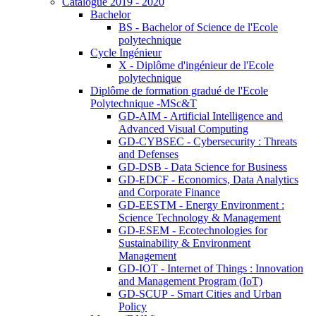
Catalogue 2019 - 2020
Bachelor
BS - Bachelor of Science de l'Ecole
polytechnique
Cycle Ingénieur
X - Diplôme d'ingénieur de l'Ecole
polytechnique
Diplôme de formation gradué de l'Ecole
Polytechnique -MSc&T
GD-AIM - Artificial Intelligence and
Advanced Visual Computing
GD-CYBSEC - Cybersecurity : Threats
and Defenses
GD-DSB - Data Science for Business
GD-EDCF - Economics, Data Analytics
and Corporate Finance
GD-EESTM - Energy Environment :
Science Technology & Management
GD-ESEM - Ecotechnologies for
Sustainability & Environment
Management
GD-IOT - Internet of Things : Innovation
and Management Program (IoT)
GD-SCUP - Smart Cities and Urban
Policy