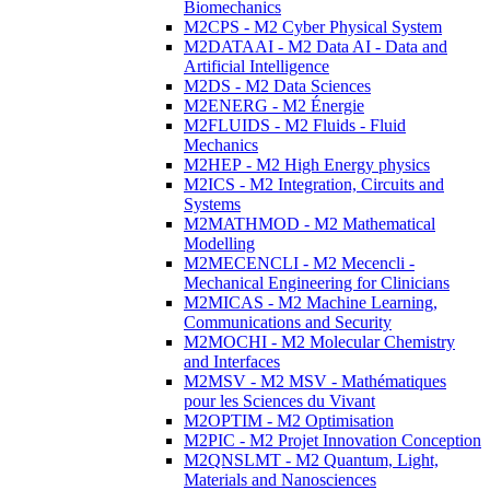
Biomechanics
M2CPS - M2 Cyber Physical System
M2DATAAI - M2 Data AI - Data and
Artificial Intelligence
M2DS - M2 Data Sciences
M2ENERG - M2 Énergie
M2FLUIDS - M2 Fluids - Fluid
Mechanics
M2HEP - M2 High Energy physics
M2ICS - M2 Integration, Circuits and
Systems
M2MATHMOD - M2 Mathematical
Modelling
M2MECENCLI - M2 Mecencli -
Mechanical Engineering for Clinicians
M2MICAS - M2 Machine Learning,
Communications and Security
M2MOCHI - M2 Molecular Chemistry
and Interfaces
M2MSV - M2 MSV - Mathématiques
pour les Sciences du Vivant
M2OPTIM - M2 Optimisation
M2PIC - M2 Projet Innovation Conception
M2QNSLMT - M2 Quantum, Light,
Materials and Nanosciences