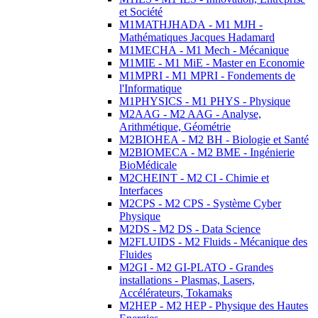
et Société
M1MATHJHADA - M1 MJH -
Mathématiques Jacques Hadamard
M1MECHA - M1 Mech - Mécanique
M1MIE - M1 MiE - Master en Economie
M1MPRI - M1 MPRI - Fondements de
l'Informatique
M1PHYSICS - M1 PHYS - Physique
M2AAG - M2 AAG - Analyse,
Arithmétique, Géométrie
M2BIOHEA - M2 BH - Biologie et Santé
M2BIOMECA - M2 BME - Ingénierie
BioMédicale
M2CHEINT - M2 CI - Chimie et
Interfaces
M2CPS - M2 CPS - Système Cyber
Physique
M2DS - M2 DS - Data Science
M2FLUIDS - M2 Fluids - Mécanique des
Fluides
M2GI - M2 GI-PLATO - Grandes
installations - Plasmas, Lasers,
Accélérateurs, Tokamaks
M2HEP - M2 HEP - Physique des Hautes