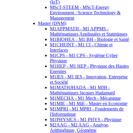
(IoT)
MScT-STEEM - MScT-Energy
Environment : Science Technology &
Management
Master (DNM)
M1APPMATH - M1 APPMS -
Mathématiques Appliquées et Statistiques
M1BIOHEA - M1 BH - Biologie et Santé
M1CHEINT - M1 CI - Chimie et
Interfaces
M1CPS - M1 CPS - Système Cyber
Physique
M1HEP - M1 HEP - Physique des Hautes
Energies
M1IES - M1 IES - Innovation, Entreprise
et Société
M1MATHJHADA - M1 MJH -
Mathématiques Jacques Hadamard
M1MECHA - M1 Mech - Mécanique
M1MIE - M1 MiE - Master en Economie
M1MPRI - M1 MPRI - Fondements de
l'Informatique
M1PHYSICS - M1 PHYS - Physique
M2AAG - M2 AAG - Analyse,
Arithmétique, Géométrie