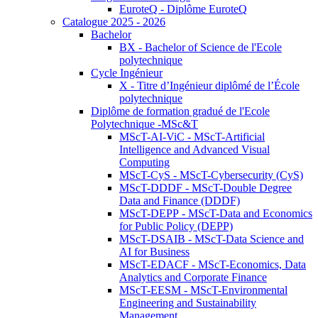
EuroteQ - Diplôme EuroteQ
Catalogue 2025 - 2026
Bachelor
BX - Bachelor of Science de l'Ecole
polytechnique
Cycle Ingénieur
X - Titre d’Ingénieur diplômé de l’École
polytechnique
Diplôme de formation gradué de l'Ecole
Polytechnique -MSc&T
MScT-AI-ViC - MScT-Artificial
Intelligence and Advanced Visual
Computing
MScT-CyS - MScT-Cybersecurity (CyS)
MScT-DDDF - MScT-Double Degree
Data and Finance (DDDF)
MScT-DEPP - MScT-Data and Economics
for Public Policy (DEPP)
MScT-DSAIB - MScT-Data Science and
AI for Business
MScT-EDACF - MScT-Economics, Data
Analytics and Corporate Finance
MScT-EESM - MScT-Environmental
Engineering and Sustainability
Management