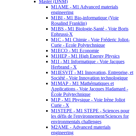
Master (DNM)
M1AME - M1 Advanced materials
engineering
M1BI - M1 Bio-informatique (Voie
Rosalind Franklin)
M1BS - M1 Biologie-Santé - Voie Boris
Ephrussi-X
M1C - M1 Chimie - Voie Fréderic Joliot-
Curie - Ecole Polytechnique
M1ECO - M1 Economie
M1HEP - M1 High Energy Physics
M1I - M1 Informatique - Voie Jacques
Herbrand - X
M1IESVIT - M1 Innovation, Entreprise, et
Société - Voie Innovation technologique
M1MAP - M1 Mathématiques et
Applications - Voie Jacques Hadamard -
École Polytechnique
M1P - M1 Physique - Voie Irène Joliot
Curie - X
M1STEPE - M1 STEPE - Sciences pour
les défis de l'environnement/Sciences for
environmentals challenges
M2AME - Advanced materials
engineering