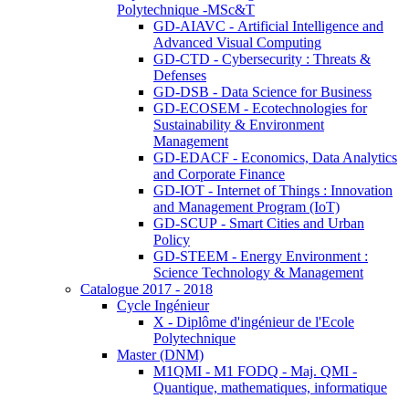
Polytechnique -MSc&T
GD-AIAVC - Artificial Intelligence and
Advanced Visual Computing
GD-CTD - Cybersecurity : Threats &
Defenses
GD-DSB - Data Science for Business
GD-ECOSEM - Ecotechnologies for
Sustainability & Environment
Management
GD-EDACF - Economics, Data Analytics
and Corporate Finance
GD-IOT - Internet of Things : Innovation
and Management Program (IoT)
GD-SCUP - Smart Cities and Urban
Policy
GD-STEEM - Energy Environment :
Science Technology & Management
Catalogue 2017 - 2018
Cycle Ingénieur
X - Diplôme d'ingénieur de l'Ecole
Polytechnique
Master (DNM)
M1QMI - M1 FODQ - Maj. QMI -
Quantique, mathematiques, informatique