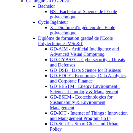
Catalogue 2019 - 2020
Bachelor
BS - Bachelor of Science de l'Ecole
polytechnique
Cycle Ingénieur
X - Diplôme d'ingénieur de l'Ecole
polytechnique
Diplôme de formation gradué de l'Ecole
Polytechnique -MSc&T
GD-AIM - Artificial Intelligence and
Advanced Visual Computing
GD-CYBSEC - Cybersecurity : Threats
and Defenses
GD-DSB - Data Science for Business
GD-EDCF - Economics, Data Analytics
and Corporate Finance
GD-EESTM - Energy Environment :
Science Technology & Management
GD-ESEM - Ecotechnologies for
Sustainability & Environment
Management
GD-IOT - Internet of Things : Innovation
and Management Program (IoT)
GD-SCUP - Smart Cities and Urban
Policy