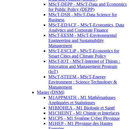
MScT-DEPP - MScT-Data and Economics
for Public Policy (DEPP)
MScT-DSB - MScT-Data Science for
Business
MScT-EDACF - MScT-Economics, Data
Analytics and Corporate Finance
MScT-EESM - MScT-Environmental
Engineering and Sustainability
Management
MScT-ESCLiP - MScT-Economics for
Smart Cities and Climate Policy
MScT-IOT - MScT-Internet of Things :
Innovation and Management Program
(IoT)
MScT-STEEM - MScT-Energy
Environment : Science Technology &
Management
Master (DNM)
M1APPMATH - M1 Mathématiques
Appliquées et Statistiques
M1BIOHEA - M1 Biologie et Santé
M1CHEINT - M1 Chimie et Interfaces
M1CPS - M1 Système Cyber Physique
M1HEP - M1 Physique des Hautes
Energies