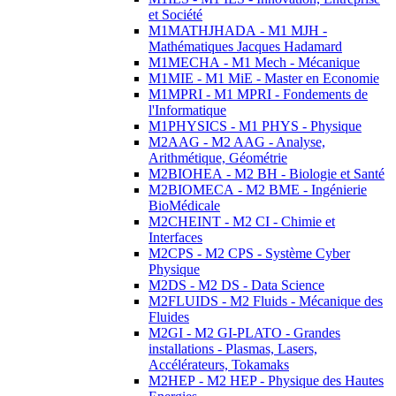
et Société
M1MATHJHADA - M1 MJH -
Mathématiques Jacques Hadamard
M1MECHA - M1 Mech - Mécanique
M1MIE - M1 MiE - Master en Economie
M1MPRI - M1 MPRI - Fondements de
l'Informatique
M1PHYSICS - M1 PHYS - Physique
M2AAG - M2 AAG - Analyse,
Arithmétique, Géométrie
M2BIOHEA - M2 BH - Biologie et Santé
M2BIOMECA - M2 BME - Ingénierie
BioMédicale
M2CHEINT - M2 CI - Chimie et
Interfaces
M2CPS - M2 CPS - Système Cyber
Physique
M2DS - M2 DS - Data Science
M2FLUIDS - M2 Fluids - Mécanique des
Fluides
M2GI - M2 GI-PLATO - Grandes
installations - Plasmas, Lasers,
Accélérateurs, Tokamaks
M2HEP - M2 HEP - Physique des Hautes