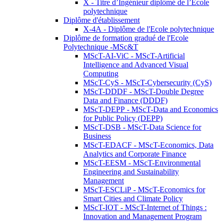
X - Titre d’Ingénieur diplômé de l’École
polytechnique
Diplôme d'établissement
X-4A - Diplôme de l'Ecole polytechnique
Diplôme de formation gradué de l'Ecole
Polytechnique -MSc&T
MScT-AI-ViC - MScT-Artificial
Intelligence and Advanced Visual
Computing
MScT-CyS - MScT-Cybersecurity (CyS)
MScT-DDDF - MScT-Double Degree
Data and Finance (DDDF)
MScT-DEPP - MScT-Data and Economics
for Public Policy (DEPP)
MScT-DSB - MScT-Data Science for
Business
MScT-EDACF - MScT-Economics, Data
Analytics and Corporate Finance
MScT-EESM - MScT-Environmental
Engineering and Sustainability
Management
MScT-ESCLiP - MScT-Economics for
Smart Cities and Climate Policy
MScT-IOT - MScT-Internet of Things :
Innovation and Management Program