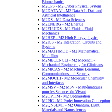
Biomechanics
M2CPS - M2 Cyber Physical System
M2DATAAI - M2 Data AI - Data and
Artificial Intelligence
M2DS - M2 Data Sciences
M2ENERG - M2 Énergie
M2FLUIDS - M2 Fluids - Fluid
Mechanics
M2HEP - M2 High Energy physics
M2ICS - M2 Integration, Circuits and
Systems
M2MATHMOD - M2 Mathematical
Modelling
M2MECENCLI - M2 Mecencli -
Mechanical Engineering for Clinicians
M2MICAS - M2 Machine Learning,
Communications and Security
M2MOCHI - M2 Molecular Chemistry
and Interfaces
M2MSV - M2 MSV - Mathématiques
pour les Sciences du Vivant
M2OPTIM - M2 Optimisation
M2PIC - M2 Projet Innovation Conception
M2QNSLMT - M2 Quantum, Light,
Materials and Nanosciences