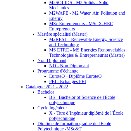
M2SOLIDS - M2 Solids - Solid
Mechanics
M2WAPE - M2 Water, Air, Pollution and
Energy
MSc Entrepreneurs - MSc X-HEC
Entrepreneurs
Mastère spécialisé (Master)
M2REST - Renewable Energy, Science
and Technology
MS ETRE - MS Energies Renouvelables :
Technologies & Entrepreneuriat (Master)
Non Diplomant
ND - Non Diplomant
Programme d'échange
EuroteQ - Diplôme EuroteQ
PEI - Echanges PEI
Catalogue 2021 - 2022
Bachelor
BS - Bachelor of Science de l'Ecole
polytechnique
Cycle Ingénieur
X - Titre d’Ingénieur diplômé de l’École
polytechnique
Diplôme de formation gradué de l'Ecole
Polytechnique -MSc&T