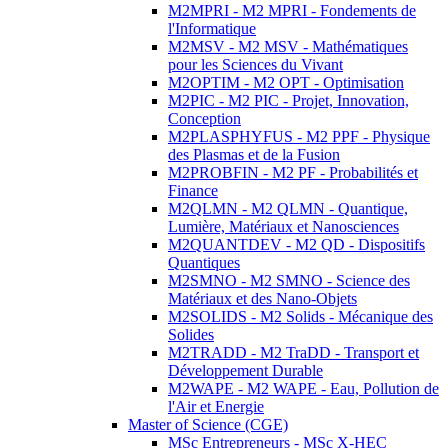
M2MPRI - M2 MPRI - Fondements de
l'Informatique
M2MSV - M2 MSV - Mathématiques
pour les Sciences du Vivant
M2OPTIM - M2 OPT - Optimisation
M2PIC - M2 PIC - Projet, Innovation,
Conception
M2PLASPHYFUS - M2 PPF - Physique
des Plasmas et de la Fusion
M2PROBFIN - M2 PF - Probabilités et
Finance
M2QLMN - M2 QLMN - Quantique,
Lumière, Matériaux et Nanosciences
M2QUANTDEV - M2 QD - Dispositifs
Quantiques
M2SMNO - M2 SMNO - Science des
Matériaux et des Nano-Objets
M2SOLIDS - M2 Solids - Mécanique des
Solides
M2TRADD - M2 TraDD - Transport et
Développement Durable
M2WAPE - M2 WAPE - Eau, Pollution de
l'Air et Energie
Master of Science (CGE)
MSc Entrepreneurs - MSc X-HEC