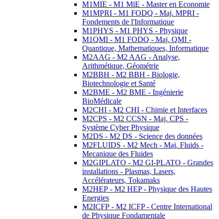
M1MIE - M1 MiE - Master en Economie
M1MPRI - M1 FODQ - Maj. MPRI -
Fondements de l'Informatique
M1PHYS - M1 PHYS - Physique
M1QMI - M1 FODQ - Maj. QMI -
Quantique, Mathematiques, Informatique
M2AAG - M2 AAG - Analyse,
Arithmétique, Géométrie
M2BBH - M2 BBH - Biologie,
Biotechnologie et Santé
M2BME - M2 BME - Ingénierie
BioMédicale
M2CHI - M2 CHI - Chimie et Interfaces
M2CPS - M2 CCSN - Maj. CPS -
Système Cyber Physique
M2DS - M2 DS - Science des données
M2FLUIDS - M2 Mech - Maj. Fluids -
Mecanique des Fluides
M2GIPLATO - M2 GI-PLATO - Grandes
installations - Plasmas, Lasers,
Accélérateurs, Tokamaks
M2HEP - M2 HEP - Physique des Hautes
Energies
M2ICFP - M2 ICFP - Centre International
de Physique Fondamentale