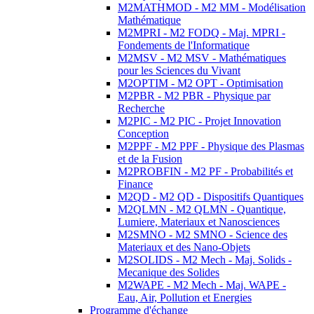
M2MATHMOD - M2 MM - Modélisation
Mathématique
M2MPRI - M2 FODQ - Maj. MPRI -
Fondements de l'Informatique
M2MSV - M2 MSV - Mathématiques
pour les Sciences du Vivant
M2OPTIM - M2 OPT - Optimisation
M2PBR - M2 PBR - Physique par
Recherche
M2PIC - M2 PIC - Projet Innovation
Conception
M2PPF - M2 PPF - Physique des Plasmas
et de la Fusion
M2PROBFIN - M2 PF - Probabilités et
Finance
M2QD - M2 QD - Dispositifs Quantiques
M2QLMN - M2 QLMN - Quantique,
Lumiere, Materiaux et Nanosciences
M2SMNO - M2 SMNO - Science des
Materiaux et des Nano-Objets
M2SOLIDS - M2 Mech - Maj. Solids -
Mecanique des Solides
M2WAPE - M2 Mech - Maj. WAPE -
Eau, Air, Pollution et Energies
Programme d'échange