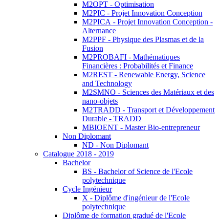
M2OPT - Optimisation
M2PIC - Projet Innovation Conception
M2PICA - Projet Innovation Conception -
Alternance
M2PPF - Physique des Plasmas et de la
Fusion
M2PROBAFI - Mathématiques
Financières : Probabilités et Finance
M2REST - Renewable Energy, Science
and Technology
M2SMNO - Sciences des Matériaux et des
nano-objets
M2TRADD - Transport et Développement
Durable - TRADD
MBIOENT - Master Bio-entrepreneur
Non Diplomant
ND - Non Diplomant
Catalogue 2018 - 2019
Bachelor
BS - Bachelor of Science de l'Ecole
polytechnique
Cycle Ingénieur
X - Diplôme d'ingénieur de l'Ecole
polytechnique
Diplôme de formation gradué de l'Ecole