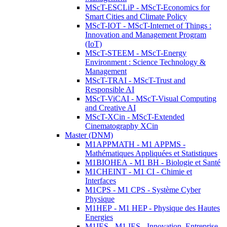
MScT-ESCLiP - MScT-Economics for
Smart Cities and Climate Policy
MScT-IOT - MScT-Internet of Things :
Innovation and Management Program
(IoT)
MScT-STEEM - MScT-Energy
Environment : Science Technology &
Management
MScT-TRAI - MScT-Trust and
Responsible AI
MScT-ViCAI - MScT-Visual Computing
and Creative AI
MScT-XCin - MScT-Extended
Cinematography XCin
Master (DNM)
M1APPMATH - M1 APPMS -
Mathématiques Appliquées et Statistiques
M1BIOHEA - M1 BH - Biologie et Santé
M1CHEINT - M1 CI - Chimie et
Interfaces
M1CPS - M1 CPS - Système Cyber
Physique
M1HEP - M1 HEP - Physique des Hautes
Energies
M1IES - M1 IES - Innovation, Entreprise