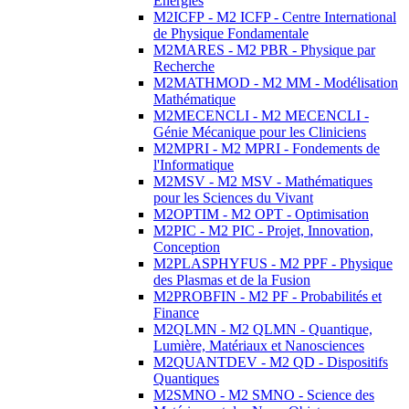
Energies
M2ICFP - M2 ICFP - Centre International
de Physique Fondamentale
M2MARES - M2 PBR - Physique par
Recherche
M2MATHMOD - M2 MM - Modélisation
Mathématique
M2MECENCLI - M2 MECENCLI -
Génie Mécanique pour les Cliniciens
M2MPRI - M2 MPRI - Fondements de
l'Informatique
M2MSV - M2 MSV - Mathématiques
pour les Sciences du Vivant
M2OPTIM - M2 OPT - Optimisation
M2PIC - M2 PIC - Projet, Innovation,
Conception
M2PLASPHYFUS - M2 PPF - Physique
des Plasmas et de la Fusion
M2PROBFIN - M2 PF - Probabilités et
Finance
M2QLMN - M2 QLMN - Quantique,
Lumière, Matériaux et Nanosciences
M2QUANTDEV - M2 QD - Dispositifs
Quantiques
M2SMNO - M2 SMNO - Science des