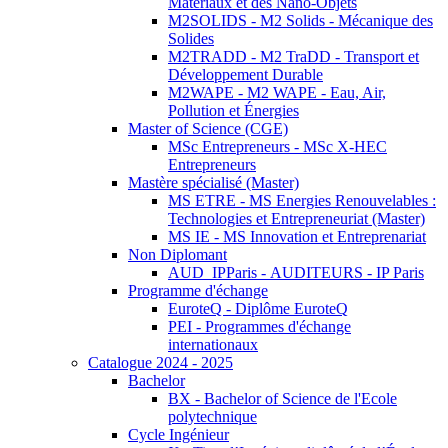
Matériaux et des Nano-Objets
M2SOLIDS - M2 Solids - Mécanique des
Solides
M2TRADD - M2 TraDD - Transport et
Développement Durable
M2WAPE - M2 WAPE - Eau, Air,
Pollution et Énergies
Master of Science (CGE)
MSc Entrepreneurs - MSc X-HEC
Entrepreneurs
Mastère spécialisé (Master)
MS ETRE - MS Energies Renouvelables :
Technologies et Entrepreneuriat (Master)
MS IE - MS Innovation et Entreprenariat
Non Diplomant
AUD_IPParis - AUDITEURS - IP Paris
Programme d'échange
EuroteQ - Diplôme EuroteQ
PEI - Programmes d'échange
internationaux
Catalogue 2024 - 2025
Bachelor
BX - Bachelor of Science de l'Ecole
polytechnique
Cycle Ingénieur