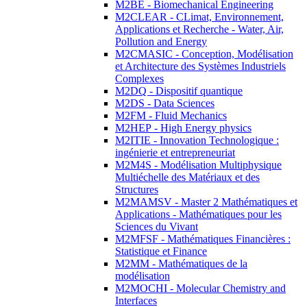
M2BE - Biomechanical Engineering
M2CLEAR - CLimat, Environnement,
Applications et Recherche - Water, Air,
Pollution and Energy
M2CMASIC - Conception, Modélisation
et Architecture des Systèmes Industriels
Complexes
M2DQ - Dispositif quantique
M2DS - Data Sciences
M2FM - Fluid Mechanics
M2HEP - High Energy physics
M2ITIE - Innovation Technologique :
ingénierie et entrepreneuriat
M2M4S - Modélisation Multiphysique
Multiéchelle des Matériaux et des
Structures
M2MAMSV - Master 2 Mathématiques et
Applications - Mathématiques pour les
Sciences du Vivant
M2MFSF - Mathématiques Financières :
Statistique et Finance
M2MM - Mathématiques de la
modélisation
M2MOCHI - Molecular Chemistry and
Interfaces