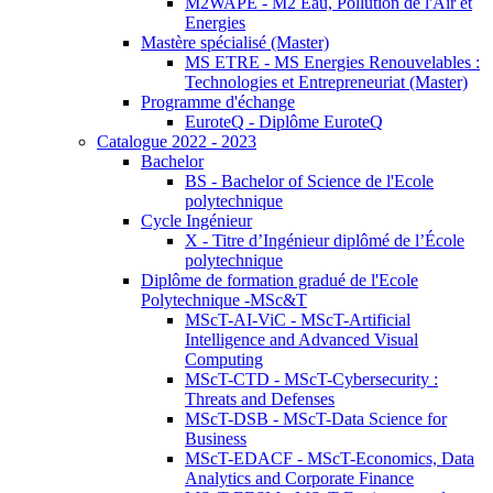
M2WAPE - M2 Eau, Pollution de l'Air et
Energies
Mastère spécialisé (Master)
MS ETRE - MS Energies Renouvelables :
Technologies et Entrepreneuriat (Master)
Programme d'échange
EuroteQ - Diplôme EuroteQ
Catalogue 2022 - 2023
Bachelor
BS - Bachelor of Science de l'Ecole
polytechnique
Cycle Ingénieur
X - Titre d’Ingénieur diplômé de l’École
polytechnique
Diplôme de formation gradué de l'Ecole
Polytechnique -MSc&T
MScT-AI-ViC - MScT-Artificial
Intelligence and Advanced Visual
Computing
MScT-CTD - MScT-Cybersecurity :
Threats and Defenses
MScT-DSB - MScT-Data Science for
Business
MScT-EDACF - MScT-Economics, Data
Analytics and Corporate Finance