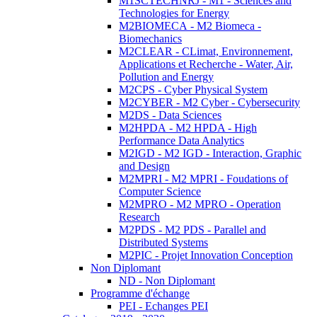
M1SCTECHNRJ - M1 - Sciences and
Technologies for Energy
M2BIOMECA - M2 Biomeca -
Biomechanics
M2CLEAR - CLimat, Environnement,
Applications et Recherche - Water, Air,
Pollution and Energy
M2CPS - Cyber Physical System
M2CYBER - M2 Cyber - Cybersecurity
M2DS - Data Sciences
M2HPDA - M2 HPDA - High
Performance Data Analytics
M2IGD - M2 IGD - Interaction, Graphic
and Design
M2MPRI - M2 MPRI - Foudations of
Computer Science
M2MPRO - M2 MPRO - Operation
Research
M2PDS - M2 PDS - Parallel and
Distributed Systems
M2PIC - Projet Innovation Conception
Non Diplomant
ND - Non Diplomant
Programme d'échange
PEI - Echanges PEI