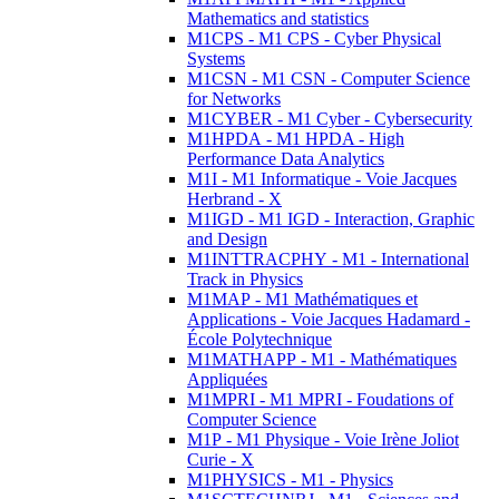
Mathematics and statistics
M1CPS - M1 CPS - Cyber Physical
Systems
M1CSN - M1 CSN - Computer Science
for Networks
M1CYBER - M1 Cyber - Cybersecurity
M1HPDA - M1 HPDA - High
Performance Data Analytics
M1I - M1 Informatique - Voie Jacques
Herbrand - X
M1IGD - M1 IGD - Interaction, Graphic
and Design
M1INTTRACPHY - M1 - International
Track in Physics
M1MAP - M1 Mathématiques et
Applications - Voie Jacques Hadamard -
École Polytechnique
M1MATHAPP - M1 - Mathématiques
Appliquées
M1MPRI - M1 MPRI - Foudations of
Computer Science
M1P - M1 Physique - Voie Irène Joliot
Curie - X
M1PHYSICS - M1 - Physics