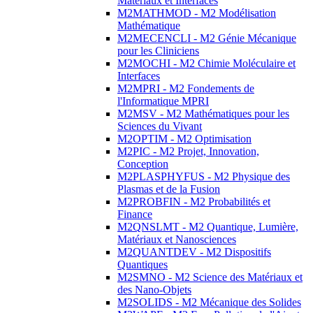
Matériaux et Interfaces
M2MATHMOD - M2 Modélisation
Mathématique
M2MECENCLI - M2 Génie Mécanique
pour les Cliniciens
M2MOCHI - M2 Chimie Moléculaire et
Interfaces
M2MPRI - M2 Fondements de
l'Informatique MPRI
M2MSV - M2 Mathématiques pour les
Sciences du Vivant
M2OPTIM - M2 Optimisation
M2PIC - M2 Projet, Innovation,
Conception
M2PLASPHYFUS - M2 Physique des
Plasmas et de la Fusion
M2PROBFIN - M2 Probabilités et
Finance
M2QNSLMT - M2 Quantique, Lumière,
Matériaux et Nanosciences
M2QUANTDEV - M2 Dispositifs
Quantiques
M2SMNO - M2 Science des Matériaux et
des Nano-Objets
M2SOLIDS - M2 Mécanique des Solides