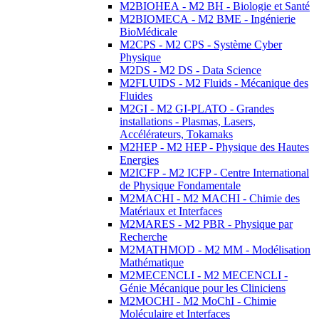
M2BIOHEA - M2 BH - Biologie et Santé
M2BIOMECA - M2 BME - Ingénierie
BioMédicale
M2CPS - M2 CPS - Système Cyber
Physique
M2DS - M2 DS - Data Science
M2FLUIDS - M2 Fluids - Mécanique des
Fluides
M2GI - M2 GI-PLATO - Grandes
installations - Plasmas, Lasers,
Accélérateurs, Tokamaks
M2HEP - M2 HEP - Physique des Hautes
Energies
M2ICFP - M2 ICFP - Centre International
de Physique Fondamentale
M2MACHI - M2 MACHI - Chimie des
Matériaux et Interfaces
M2MARES - M2 PBR - Physique par
Recherche
M2MATHMOD - M2 MM - Modélisation
Mathématique
M2MECENCLI - M2 MECENCLI -
Génie Mécanique pour les Cliniciens
M2MOCHI - M2 MoChI - Chimie
Moléculaire et Interfaces