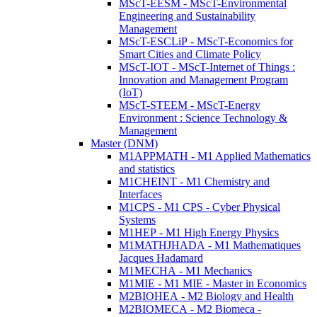
MScT-EESM - MScT-Environmental
Engineering and Sustainability
Management
MScT-ESCLiP - MScT-Economics for
Smart Cities and Climate Policy
MScT-IOT - MScT-Internet of Things :
Innovation and Management Program
(IoT)
MScT-STEEM - MScT-Energy
Environment : Science Technology &
Management
Master (DNM)
M1APPMATH - M1 Applied Mathematics
and statistics
M1CHEINT - M1 Chemistry and
Interfaces
M1CPS - M1 CPS - Cyber Physical
Systems
M1HEP - M1 High Energy Physics
M1MATHJHADA - M1 Mathematiques
Jacques Hadamard
M1MECHA - M1 Mechanics
M1MIE - M1 MIE - Master in Economics
M2BIOHEA - M2 Biology and Health
M2BIOMECA - M2 Biomeca -