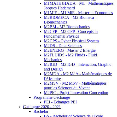
M1MATHJHADA - M1 - Mathematiques
Jacques Hadamard
M1MIE - M1 MiE - Master in Economics
M2BIOMECA - M2 Biomeca -
Biomechanics
M2BM - M2 Biomechanics
M2CFP - M2 CFP - Concepts in
Fundamental Physics
M2CPS - Cyber Physical System
M2DS - Data Sciences
M2ENERG - Master 2 Énergie
M2FLUIDS - M2 Fluids - Fluid
Mechanics
M2IGD - M2 IGD - Interaction, Graphic
and Design
M2MDA - M2 MdA - Mathématiques de
l'Aléatoire
M2MSV - M2 MSV - Mathématiques
pour les Sciences du Vivant
M2PIC - Projet Innovation Conception
Programme d'échange
PEI - Echanges PEI
Catalogue 2020 - 2021
Bachelor
BS - Bachelor of Science de l'Ecole