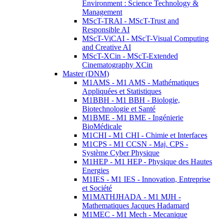
Environment : Science Technology &
Management
MScT-TRAI - MScT-Trust and
Responsible AI
MScT-ViCAI - MScT-Visual Computing
and Creative AI
MScT-XCin - MScT-Extended
Cinematography XCin
Master (DNM)
M1AMS - M1 AMS - Mathématiques
Appliquées et Statistiques
M1BBH - M1 BBH - Biologie,
Biotechnologie et Santé
M1BME - M1 BME - Ingénierie
BioMédicale
M1CHI - M1 CHI - Chimie et Interfaces
M1CPS - M1 CCSN - Maj. CPS -
Système Cyber Physique
M1HEP - M1 HEP - Physique des Hautes
Energies
M1IES - M1 IES - Innovation, Entreprise
et Société
M1MATHJHADA - M1 MJH -
Mathematiques Jacques Hadamard
M1MEC - M1 Mech - Mecanique