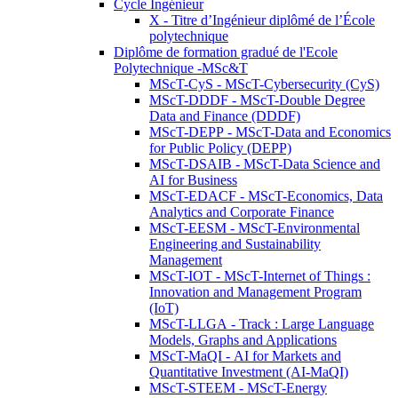
Cycle Ingénieur
X - Titre d’Ingénieur diplômé de l’École
polytechnique
Diplôme de formation gradué de l'Ecole
Polytechnique -MSc&T
MScT-CyS - MScT-Cybersecurity (CyS)
MScT-DDDF - MScT-Double Degree
Data and Finance (DDDF)
MScT-DEPP - MScT-Data and Economics
for Public Policy (DEPP)
MScT-DSAIB - MScT-Data Science and
AI for Business
MScT-EDACF - MScT-Economics, Data
Analytics and Corporate Finance
MScT-EESM - MScT-Environmental
Engineering and Sustainability
Management
MScT-IOT - MScT-Internet of Things :
Innovation and Management Program
(IoT)
MScT-LLGA - Track : Large Language
Models, Graphs and Applications
MScT-MaQI - AI for Markets and
Quantitative Investment (AI-MaQI)
MScT-STEEM - MScT-Energy