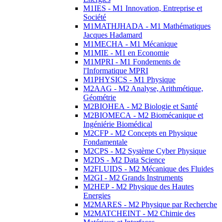
M1IES - M1 Innovation, Entreprise et
Société
M1MATHJHADA - M1 Mathématiques
Jacques Hadamard
M1MECHA - M1 Mécanique
M1MIE - M1 en Economie
M1MPRI - M1 Fondements de
l'Informatique MPRI
M1PHYSICS - M1 Physique
M2AAG - M2 Analyse, Arithmétique,
Géométrie
M2BIOHEA - M2 Biologie et Santé
M2BIOMECA - M2 Biomécanique et
Ingéniérie Biomédical
M2CFP - M2 Concepts en Physique
Fondamentale
M2CPS - M2 Système Cyber Physique
M2DS - M2 Data Science
M2FLUIDS - M2 Mécanique des Fluides
M2GI - M2 Grands Instruments
M2HEP - M2 Physique des Hautes
Energies
M2MARES - M2 Physique par Recherche
M2MATCHEINT - M2 Chimie des