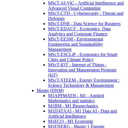
MScT-AI-ViC - Artificial Intelligence and
Advanced Visual Computing
MScT-CTD - Cybersecurity : Threats and
Defenses
MScT-DSB - Data Science for Business
MScT-EDACF - Economics, Data
Analytics and Corporate Finance
MScT-EESM - Environmental
Engineering and Sustainability
Management
MScT-ESCLiP - Economics for Smart
Cities and Climate Policy
MScT-IOT - Internet of Things :
Innovation and Management Program
(IoT)
MScT-STEEM - Energy Environment :
Science Technology & Management
Master (DNM)
M1APPMATH - M1 - Applied
Mathematics and statistics
M1BM - M1 Biomechanics
M1DATAAI - M1 Data AI - Data and
Artificial Intelligence
M1ECO - M1 Economie
M1ENERG - Master 1 Énergie