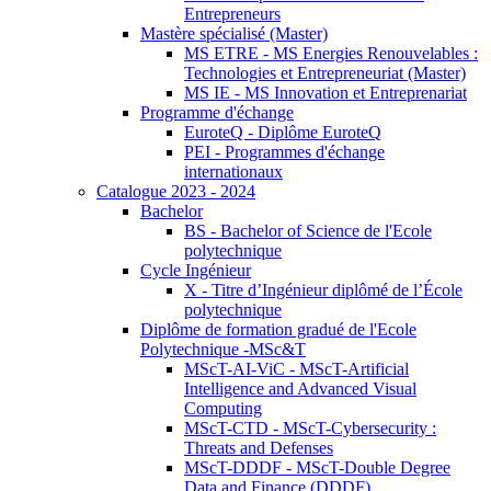
Entrepreneurs
Mastère spécialisé (Master)
MS ETRE - MS Energies Renouvelables :
Technologies et Entrepreneuriat (Master)
MS IE - MS Innovation et Entreprenariat
Programme d'échange
EuroteQ - Diplôme EuroteQ
PEI - Programmes d'échange
internationaux
Catalogue 2023 - 2024
Bachelor
BS - Bachelor of Science de l'Ecole
polytechnique
Cycle Ingénieur
X - Titre d’Ingénieur diplômé de l’École
polytechnique
Diplôme de formation gradué de l'Ecole
Polytechnique -MSc&T
MScT-AI-ViC - MScT-Artificial
Intelligence and Advanced Visual
Computing
MScT-CTD - MScT-Cybersecurity :
Threats and Defenses
MScT-DDDF - MScT-Double Degree
Data and Finance (DDDF)