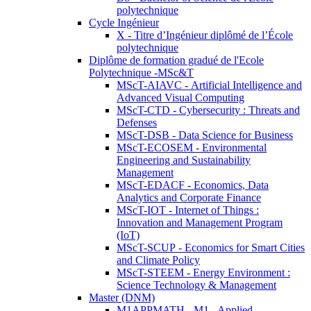
polytechnique
Cycle Ingénieur
X - Titre d’Ingénieur diplômé de l’École
polytechnique
Diplôme de formation gradué de l'Ecole
Polytechnique -MSc&T
MScT-AIAVC - Artificial Intelligence and
Advanced Visual Computing
MScT-CTD - Cybersecurity : Threats and
Defenses
MScT-DSB - Data Science for Business
MScT-ECOSEM - Environmental
Engineering and Sustainability
Management
MScT-EDACF - Economics, Data
Analytics and Corporate Finance
MScT-IOT - Internet of Things :
Innovation and Management Program
(IoT)
MScT-SCUP - Economics for Smart Cities
and Climate Policy
MScT-STEEM - Energy Environment :
Science Technology & Management
Master (DNM)
M1APPMATH - M1 - Applied