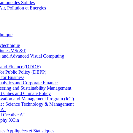
nique des Solides
, Pollution et Energies
chnique
lytechnique
hnique -MSc&T
ce and Advanced Visual Computing
and Finance (DDDF)
r Public Policy (DEPP)
for Business
ytics and Corporate Finance
ring and Sustainability Management
Cities and Climate Policy
ovation and Management Program (IoT)
: Science Technology & Management
 AI
 Creative AI
aphy XCin
ppliquées et Statistiques