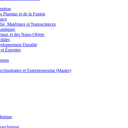
eption
lasmas et de la Fusion
ance
, Matériaux et Nanosciences
ntiques
aux et des Nano-Objets
lides
eloppement Durable
et Énergies
neurs
hnologies et Entrepreneuriat (Master)
chnique
lytechnique