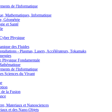
nts de l'Informatique
, Mathematiques, Informatique
, Géométrie
ie et Santé
le
Cyber Physique
nique des Fluides
lations - Plasmas, Lasers, Accélérateurs, Tokamaks
nergies
de Physique Fondamentale
athématique
nts de l'Informatique
s Sciences du Vivant
he
ption
 de la Fusion
ance
, Materiaux et Nanosciences
aux et des Nano-Objets