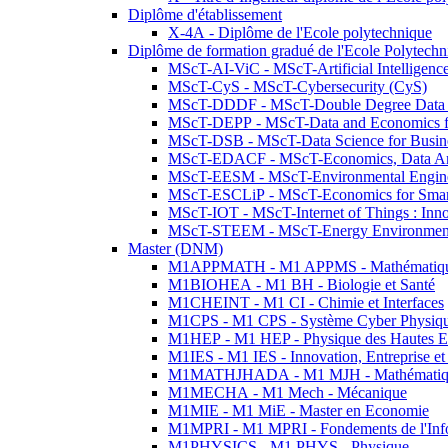
Diplôme d'établissement
X-4A - Diplôme de l'Ecole polytechnique
Diplôme de formation gradué de l'Ecole Polytec
MScT-AI-ViC - MScT-Artificial Intelligen
MScT-CyS - MScT-Cybersecurity (CyS)
MScT-DDDF - MScT-Double Degree Data 
MScT-DEPP - MScT-Data and Economics fo
MScT-DSB - MScT-Data Science for Busin
MScT-EDACF - MScT-Economics, Data Anal
MScT-EESM - MScT-Environmental Enginee
MScT-ESCLiP - MScT-Economics for Smart 
MScT-IOT - MScT-Internet of Things : Inn
MScT-STEEM - MScT-Energy Environment 
Master (DNM)
M1APPMATH - M1 APPMS - Mathématiques A
M1BIOHEA - M1 BH - Biologie et Santé
M1CHEINT - M1 CI - Chimie et Interfaces
M1CPS - M1 CPS - Système Cyber Physiq
M1HEP - M1 HEP - Physique des Hautes E
M1IES - M1 IES - Innovation, Entreprise et
M1MATHJHADA - M1 MJH - Mathématiqu
M1MECHA - M1 Mech - Mécanique
M1MIE - M1 MiE - Master en Economie
M1MPRI - M1 MPRI - Fondements de l'Inf
M1PHYSICS - M1 PHYS - Physique