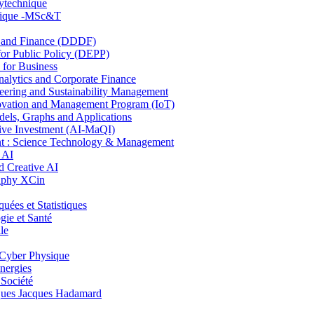
lytechnique
hnique -MSc&T
and Finance (DDDF)
r Public Policy (DEPP)
for Business
ytics and Corporate Finance
ring and Sustainability Management
ovation and Management Program (IoT)
ls, Graphs and Applications
ive Investment (AI-MaQI)
: Science Technology & Management
 AI
 Creative AI
aphy XCin
es et Statistiques
ie et Santé
le
Cyber Physique
nergies
 Société
es Jacques Hadamard