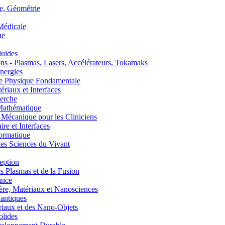
, Géométrie
édicale
ue
uides
s - Plasmas, Lasers, Accélérateurs, Tokamaks
nergies
de Physique Fondamentale
aux et Interfaces
erche
athématique
anique pour les Cliniciens
 et Interfaces
ormatique
s Sciences du Vivant
eption
lasmas et de la Fusion
ance
, Matériaux et Nanosciences
ntiques
aux et des Nano-Objets
lides