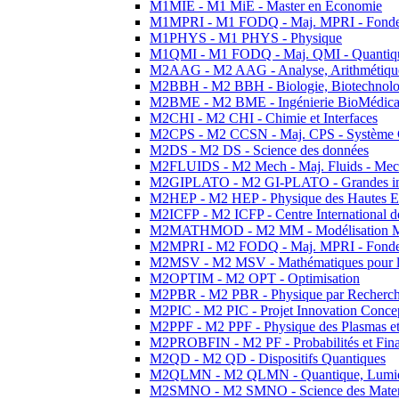
M1MIE - M1 MiE - Master en Economie
M1MPRI - M1 FODQ - Maj. MPRI - Fondeme
M1PHYS - M1 PHYS - Physique
M1QMI - M1 FODQ - Maj. QMI - Quantique
M2AAG - M2 AAG - Analyse, Arithmétique
M2BBH - M2 BBH - Biologie, Biotechnolog
M2BME - M2 BME - Ingénierie BioMédica
M2CHI - M2 CHI - Chimie et Interfaces
M2CPS - M2 CCSN - Maj. CPS - Système 
M2DS - M2 DS - Science des données
M2FLUIDS - M2 Mech - Maj. Fluids - Meca
M2GIPLATO - M2 GI-PLATO - Grandes instal
M2HEP - M2 HEP - Physique des Hautes E
M2ICFP - M2 ICFP - Centre International 
M2MATHMOD - M2 MM - Modélisation M
M2MPRI - M2 FODQ - Maj. MPRI - Fondeme
M2MSV - M2 MSV - Mathématiques pour le
M2OPTIM - M2 OPT - Optimisation
M2PBR - M2 PBR - Physique par Recherc
M2PIC - M2 PIC - Projet Innovation Conce
M2PPF - M2 PPF - Physique des Plasmas et
M2PROBFIN - M2 PF - Probabilités et Fin
M2QD - M2 QD - Dispositifs Quantiques
M2QLMN - M2 QLMN - Quantique, Lumiere
M2SMNO - M2 SMNO - Science des Materi