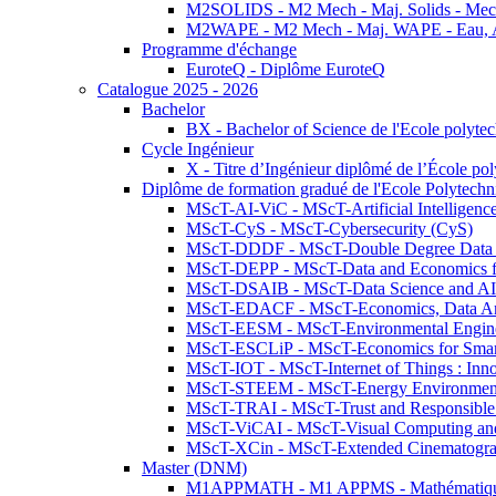
M2SOLIDS - M2 Mech - Maj. Solids - Meca
M2WAPE - M2 Mech - Maj. WAPE - Eau, Air
Programme d'échange
EuroteQ - Diplôme EuroteQ
Catalogue 2025 - 2026
Bachelor
BX - Bachelor of Science de l'Ecole polyte
Cycle Ingénieur
X - Titre d’Ingénieur diplômé de l’École po
Diplôme de formation gradué de l'Ecole Polytec
MScT-AI-ViC - MScT-Artificial Intelligen
MScT-CyS - MScT-Cybersecurity (CyS)
MScT-DDDF - MScT-Double Degree Data 
MScT-DEPP - MScT-Data and Economics fo
MScT-DSAIB - MScT-Data Science and AI 
MScT-EDACF - MScT-Economics, Data Anal
MScT-EESM - MScT-Environmental Enginee
MScT-ESCLiP - MScT-Economics for Smart 
MScT-IOT - MScT-Internet of Things : Inn
MScT-STEEM - MScT-Energy Environment 
MScT-TRAI - MScT-Trust and Responsible
MScT-ViCAI - MScT-Visual Computing and
MScT-XCin - MScT-Extended Cinematogr
Master (DNM)
M1APPMATH - M1 APPMS - Mathématiques A