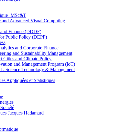
hnique -MSc&T
ce and Advanced Visual Computing
and Finance (DDDF)
r Public Policy (DEPP)
ess
ytics and Corporate Finance
ring and Sustainability Management
Cities and Climate Policy
ovation and Management Program (IoT)
: Science Technology & Management
ppliquées et Statistiques
ue
nergies
 Société
es Jacques Hadamard
ormatique