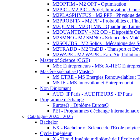
M2OPTIM - M2 OPT - Optimisation
M2PIC - M2 PIC - Projet, Innovation, Conc
M2PLASPHYFUS - M2 PPF - Physique des P
M2PROBFIN - M2 PF - Probabilités et Fin
M2QLMN - M2 QLMN - Quantique, Lumière
M2QUANTDEV - M2 QD - Dispositifs Qua
M2SMNO - M2 SMNO - Science des Matéri
M2SOLIDS - M2 Solids - Mécanique des So
M2TRADD - M2 TraDD - Transport et Dév
M2WAPE - M2 WAPE - Eau, Air, Pollution 
Master of Science (CGE)
MSc Entrepreneurs - MSc X-HEC Entrepre
Mastère spécialisé (Master)
MS ETRE - MS Energies Renouvelables : Tec
MS IE - MS Innovation et Entreprenariat
Non Diplomant
AUD_IPParis - AUDITEURS - IP Paris
Programme d'échange
EuroteQ - Diplôme EuroteQ
PEI - Programmes d'échange internationaux
Catalogue 2024 - 2025
Bachelor
BX - Bachelor of Science de l'Ecole polyte
Cycle Ingénieur
X - Titre d’Ingénieur diplômé de l’École po