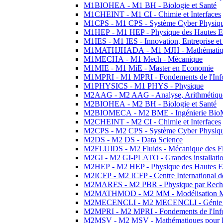
M1BIOHEA - M1 BH - Biologie et Santé
M1CHEINT - M1 CI - Chimie et Interfaces
M1CPS - M1 CPS - Système Cyber Physiq
M1HEP - M1 HEP - Physique des Hautes E
M1IES - M1 IES - Innovation, Entreprise et
M1MATHJHADA - M1 MJH - Mathématiqu
M1MECHA - M1 Mech - Mécanique
M1MIE - M1 MiE - Master en Economie
M1MPRI - M1 MPRI - Fondements de l'Inf
M1PHYSICS - M1 PHYS - Physique
M2AAG - M2 AAG - Analyse, Arithmétique
M2BIOHEA - M2 BH - Biologie et Santé
M2BIOMECA - M2 BME - Ingénierie BioM
M2CHEINT - M2 CI - Chimie et Interfaces
M2CPS - M2 CPS - Système Cyber Physiq
M2DS - M2 DS - Data Science
M2FLUIDS - M2 Fluids - Mécanique des Fl
M2GI - M2 GI-PLATO - Grandes installation
M2HEP - M2 HEP - Physique des Hautes E
M2ICFP - M2 ICFP - Centre International 
M2MARES - M2 PBR - Physique par Rech
M2MATHMOD - M2 MM - Modélisation M
M2MECENCLI - M2 MECENCLI - Génie Méc
M2MPRI - M2 MPRI - Fondements de l'Inf
M2MSV - M2 MSV - Mathématiques pour le