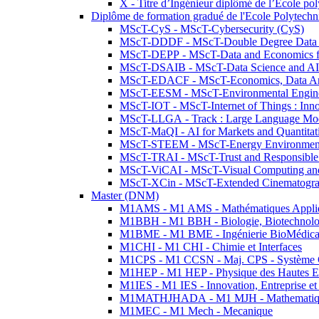
X - Titre d’Ingénieur diplômé de l’École po
Diplôme de formation gradué de l'Ecole Polytec
MScT-CyS - MScT-Cybersecurity (CyS)
MScT-DDDF - MScT-Double Degree Data 
MScT-DEPP - MScT-Data and Economics fo
MScT-DSAIB - MScT-Data Science and AI 
MScT-EDACF - MScT-Economics, Data Anal
MScT-EESM - MScT-Environmental Enginee
MScT-IOT - MScT-Internet of Things : Inn
MScT-LLGA - Track : Large Language Mode
MScT-MaQI - AI for Markets and Quantitat
MScT-STEEM - MScT-Energy Environment 
MScT-TRAI - MScT-Trust and Responsible
MScT-ViCAI - MScT-Visual Computing and
MScT-XCin - MScT-Extended Cinematogr
Master (DNM)
M1AMS - M1 AMS - Mathématiques Appliqué
M1BBH - M1 BBH - Biologie, Biotechnolog
M1BME - M1 BME - Ingénierie BioMédica
M1CHI - M1 CHI - Chimie et Interfaces
M1CPS - M1 CCSN - Maj. CPS - Système 
M1HEP - M1 HEP - Physique des Hautes E
M1IES - M1 IES - Innovation, Entreprise et
M1MATHJHADA - M1 MJH - Mathematiqu
M1MEC - M1 Mech - Mecanique