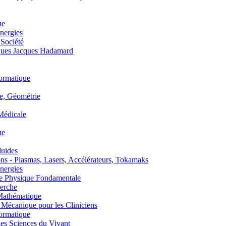
ue
nergies
 Société
es Jacques Hadamard
ormatique
, Géométrie
édicale
ue
uides
s - Plasmas, Lasers, Accélérateurs, Tokamaks
nergies
de Physique Fondamentale
erche
athématique
anique pour les Cliniciens
ormatique
s Sciences du Vivant