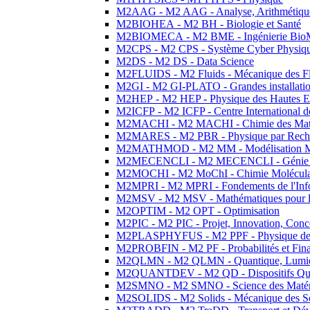
M2AAG - M2 AAG - Analyse, Arithmétique
M2BIOHEA - M2 BH - Biologie et Santé
M2BIOMECA - M2 BME - Ingénierie BioM
M2CPS - M2 CPS - Système Cyber Physiq
M2DS - M2 DS - Data Science
M2FLUIDS - M2 Fluids - Mécanique des Fl
M2GI - M2 GI-PLATO - Grandes installation
M2HEP - M2 HEP - Physique des Hautes E
M2ICFP - M2 ICFP - Centre International 
M2MACHI - M2 MACHI - Chimie des Matéri
M2MARES - M2 PBR - Physique par Rech
M2MATHMOD - M2 MM - Modélisation M
M2MECENCLI - M2 MECENCLI - Génie Méc
M2MOCHI - M2 MoChI - Chimie Moléculaire
M2MPRI - M2 MPRI - Fondements de l'Inf
M2MSV - M2 MSV - Mathématiques pour le
M2OPTIM - M2 OPT - Optimisation
M2PIC - M2 PIC - Projet, Innovation, Conc
M2PLASPHYFUS - M2 PPF - Physique des P
M2PROBFIN - M2 PF - Probabilités et Fin
M2QLMN - M2 QLMN - Quantique, Lumière
M2QUANTDEV - M2 QD - Dispositifs Qua
M2SMNO - M2 SMNO - Science des Matéri
M2SOLIDS - M2 Solids - Mécanique des So