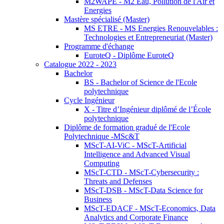
M2WAPE - M2 Eau, Pollution de l'Air et
Energies
Mastère spécialisé (Master)
MS ETRE - MS Energies Renouvelables :
Technologies et Entrepreneuriat (Master)
Programme d'échange
EuroteQ - Diplôme EuroteQ
Catalogue 2022 - 2023
Bachelor
BS - Bachelor of Science de l'Ecole
polytechnique
Cycle Ingénieur
X - Titre d’Ingénieur diplômé de l’École
polytechnique
Diplôme de formation gradué de l'Ecole
Polytechnique -MSc&T
MScT-AI-ViC - MScT-Artificial
Intelligence and Advanced Visual
Computing
MScT-CTD - MScT-Cybersecurity :
Threats and Defenses
MScT-DSB - MScT-Data Science for
Business
MScT-EDACF - MScT-Economics, Data
Analytics and Corporate Finance