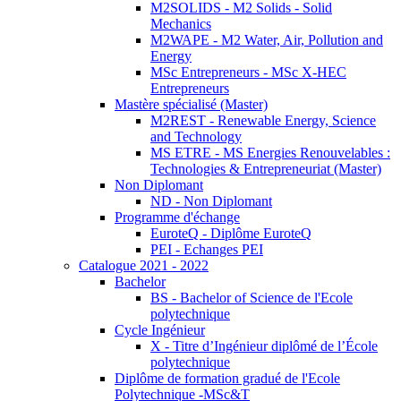
M2SOLIDS - M2 Solids - Solid
Mechanics
M2WAPE - M2 Water, Air, Pollution and
Energy
MSc Entrepreneurs - MSc X-HEC
Entrepreneurs
Mastère spécialisé (Master)
M2REST - Renewable Energy, Science
and Technology
MS ETRE - MS Energies Renouvelables :
Technologies & Entrepreneuriat (Master)
Non Diplomant
ND - Non Diplomant
Programme d'échange
EuroteQ - Diplôme EuroteQ
PEI - Echanges PEI
Catalogue 2021 - 2022
Bachelor
BS - Bachelor of Science de l'Ecole
polytechnique
Cycle Ingénieur
X - Titre d’Ingénieur diplômé de l’École
polytechnique
Diplôme de formation gradué de l'Ecole
Polytechnique -MSc&T