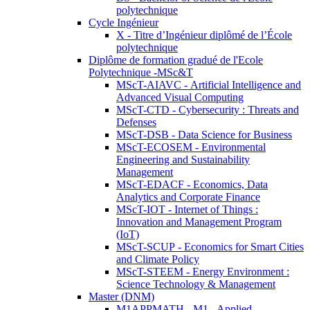
polytechnique
Cycle Ingénieur
X - Titre d’Ingénieur diplômé de l’École
polytechnique
Diplôme de formation gradué de l'Ecole
Polytechnique -MSc&T
MScT-AIAVC - Artificial Intelligence and
Advanced Visual Computing
MScT-CTD - Cybersecurity : Threats and
Defenses
MScT-DSB - Data Science for Business
MScT-ECOSEM - Environmental
Engineering and Sustainability
Management
MScT-EDACF - Economics, Data
Analytics and Corporate Finance
MScT-IOT - Internet of Things :
Innovation and Management Program
(IoT)
MScT-SCUP - Economics for Smart Cities
and Climate Policy
MScT-STEEM - Energy Environment :
Science Technology & Management
Master (DNM)
M1APPMATH - M1 - Applied