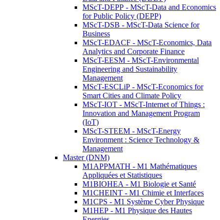
MScT-DEPP - MScT-Data and Economics
for Public Policy (DEPP)
MScT-DSB - MScT-Data Science for
Business
MScT-EDACF - MScT-Economics, Data
Analytics and Corporate Finance
MScT-EESM - MScT-Environmental
Engineering and Sustainability
Management
MScT-ESCLiP - MScT-Economics for
Smart Cities and Climate Policy
MScT-IOT - MScT-Internet of Things :
Innovation and Management Program
(IoT)
MScT-STEEM - MScT-Energy
Environment : Science Technology &
Management
Master (DNM)
M1APPMATH - M1 Mathématiques
Appliquées et Statistiques
M1BIOHEA - M1 Biologie et Santé
M1CHEINT - M1 Chimie et Interfaces
M1CPS - M1 Système Cyber Physique
M1HEP - M1 Physique des Hautes
Energies