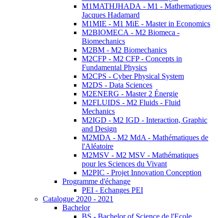
M1MATHJHADA - M1 - Mathematiques
Jacques Hadamard
M1MIE - M1 MiE - Master in Economics
M2BIOMECA - M2 Biomeca -
Biomechanics
M2BM - M2 Biomechanics
M2CFP - M2 CFP - Concepts in
Fundamental Physics
M2CPS - Cyber Physical System
M2DS - Data Sciences
M2ENERG - Master 2 Énergie
M2FLUIDS - M2 Fluids - Fluid
Mechanics
M2IGD - M2 IGD - Interaction, Graphic
and Design
M2MDA - M2 MdA - Mathématiques de
l'Aléatoire
M2MSV - M2 MSV - Mathématiques
pour les Sciences du Vivant
M2PIC - Projet Innovation Conception
Programme d'échange
PEI - Echanges PEI
Catalogue 2020 - 2021
Bachelor
BS - Bachelor of Science de l'Ecole