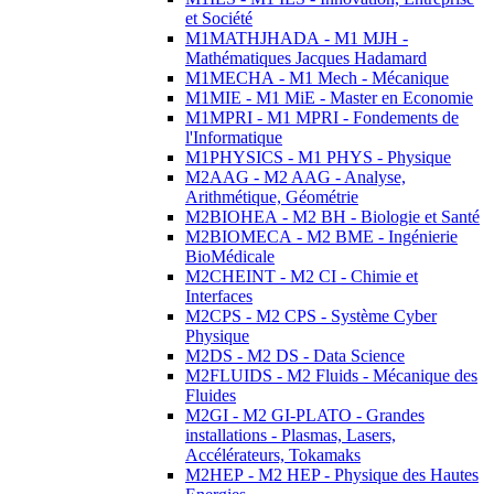
et Société
M1MATHJHADA - M1 MJH -
Mathématiques Jacques Hadamard
M1MECHA - M1 Mech - Mécanique
M1MIE - M1 MiE - Master en Economie
M1MPRI - M1 MPRI - Fondements de
l'Informatique
M1PHYSICS - M1 PHYS - Physique
M2AAG - M2 AAG - Analyse,
Arithmétique, Géométrie
M2BIOHEA - M2 BH - Biologie et Santé
M2BIOMECA - M2 BME - Ingénierie
BioMédicale
M2CHEINT - M2 CI - Chimie et
Interfaces
M2CPS - M2 CPS - Système Cyber
Physique
M2DS - M2 DS - Data Science
M2FLUIDS - M2 Fluids - Mécanique des
Fluides
M2GI - M2 GI-PLATO - Grandes
installations - Plasmas, Lasers,
Accélérateurs, Tokamaks
M2HEP - M2 HEP - Physique des Hautes