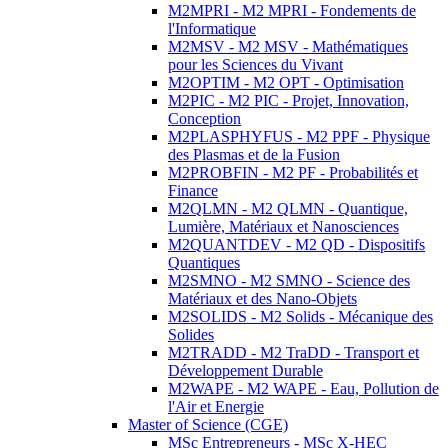
M2MPRI - M2 MPRI - Fondements de
l'Informatique
M2MSV - M2 MSV - Mathématiques
pour les Sciences du Vivant
M2OPTIM - M2 OPT - Optimisation
M2PIC - M2 PIC - Projet, Innovation,
Conception
M2PLASPHYFUS - M2 PPF - Physique
des Plasmas et de la Fusion
M2PROBFIN - M2 PF - Probabilités et
Finance
M2QLMN - M2 QLMN - Quantique,
Lumière, Matériaux et Nanosciences
M2QUANTDEV - M2 QD - Dispositifs
Quantiques
M2SMNO - M2 SMNO - Science des
Matériaux et des Nano-Objets
M2SOLIDS - M2 Solids - Mécanique des
Solides
M2TRADD - M2 TraDD - Transport et
Développement Durable
M2WAPE - M2 WAPE - Eau, Pollution de
l'Air et Energie
Master of Science (CGE)
MSc Entrepreneurs - MSc X-HEC