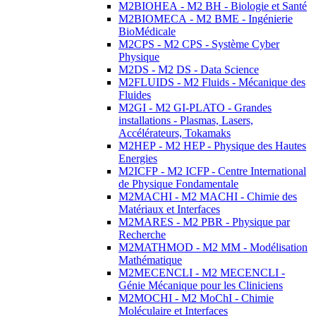
M2BIOHEA - M2 BH - Biologie et Santé
M2BIOMECA - M2 BME - Ingénierie
BioMédicale
M2CPS - M2 CPS - Système Cyber
Physique
M2DS - M2 DS - Data Science
M2FLUIDS - M2 Fluids - Mécanique des
Fluides
M2GI - M2 GI-PLATO - Grandes
installations - Plasmas, Lasers,
Accélérateurs, Tokamaks
M2HEP - M2 HEP - Physique des Hautes
Energies
M2ICFP - M2 ICFP - Centre International
de Physique Fondamentale
M2MACHI - M2 MACHI - Chimie des
Matériaux et Interfaces
M2MARES - M2 PBR - Physique par
Recherche
M2MATHMOD - M2 MM - Modélisation
Mathématique
M2MECENCLI - M2 MECENCLI -
Génie Mécanique pour les Cliniciens
M2MOCHI - M2 MoChI - Chimie
Moléculaire et Interfaces