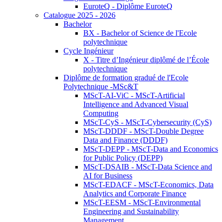
EuroteQ - Diplôme EuroteQ
Catalogue 2025 - 2026
Bachelor
BX - Bachelor of Science de l'Ecole
polytechnique
Cycle Ingénieur
X - Titre d’Ingénieur diplômé de l’École
polytechnique
Diplôme de formation gradué de l'Ecole
Polytechnique -MSc&T
MScT-AI-ViC - MScT-Artificial
Intelligence and Advanced Visual
Computing
MScT-CyS - MScT-Cybersecurity (CyS)
MScT-DDDF - MScT-Double Degree
Data and Finance (DDDF)
MScT-DEPP - MScT-Data and Economics
for Public Policy (DEPP)
MScT-DSAIB - MScT-Data Science and
AI for Business
MScT-EDACF - MScT-Economics, Data
Analytics and Corporate Finance
MScT-EESM - MScT-Environmental
Engineering and Sustainability
Management