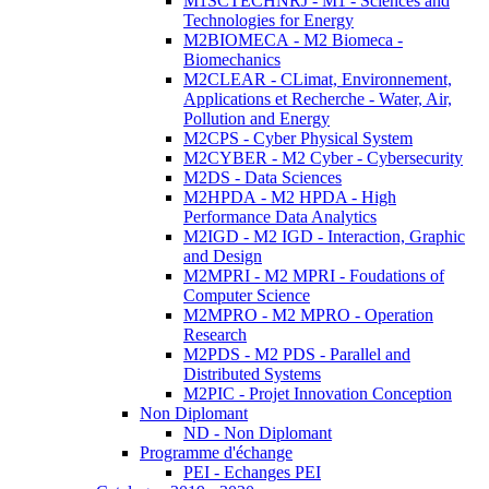
M1SCTECHNRJ - M1 - Sciences and
Technologies for Energy
M2BIOMECA - M2 Biomeca -
Biomechanics
M2CLEAR - CLimat, Environnement,
Applications et Recherche - Water, Air,
Pollution and Energy
M2CPS - Cyber Physical System
M2CYBER - M2 Cyber - Cybersecurity
M2DS - Data Sciences
M2HPDA - M2 HPDA - High
Performance Data Analytics
M2IGD - M2 IGD - Interaction, Graphic
and Design
M2MPRI - M2 MPRI - Foudations of
Computer Science
M2MPRO - M2 MPRO - Operation
Research
M2PDS - M2 PDS - Parallel and
Distributed Systems
M2PIC - Projet Innovation Conception
Non Diplomant
ND - Non Diplomant
Programme d'échange
PEI - Echanges PEI