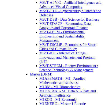
MScT-AI-ViC - Artificial Intelligence and
Advanced Visual Computing
MScT-CTD - Cybersecurity : Threats and
Defenses
MScT-DSB - Data Science for Business
MScT-EDACF - Economics, Data
Analytics and Corporate Finance
MScT-EESM - Environmental
Engineering and Sustainability
Management
MScT-ESCLiP - Economics for Smart
Cities and Climate Policy
MScT-IOT - Internet of Things :
Innovation and Management Program
(IoT)
MScT-STEEM - Energy Environment :
Science Technology & Management
Master (DNM)
M1APPMATH - M1 - Applied
Mathematics and statistics
M1BM - M1 Biomechanics
M1DATAAI - M1 Data AI - Data and
Artificial Intelligence
M1ECO - M1 Economie
M1ENERG - Master 1 Énergie