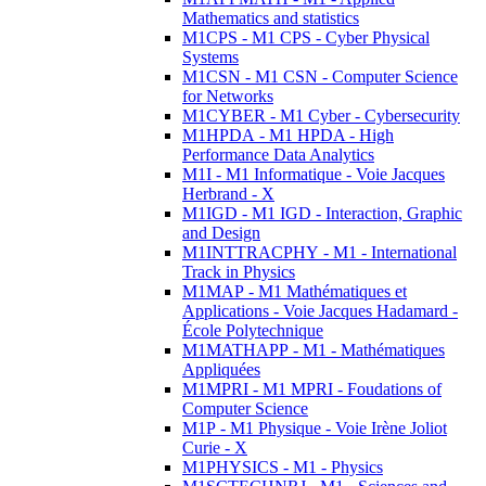
Mathematics and statistics
M1CPS - M1 CPS - Cyber Physical
Systems
M1CSN - M1 CSN - Computer Science
for Networks
M1CYBER - M1 Cyber - Cybersecurity
M1HPDA - M1 HPDA - High
Performance Data Analytics
M1I - M1 Informatique - Voie Jacques
Herbrand - X
M1IGD - M1 IGD - Interaction, Graphic
and Design
M1INTTRACPHY - M1 - International
Track in Physics
M1MAP - M1 Mathématiques et
Applications - Voie Jacques Hadamard -
École Polytechnique
M1MATHAPP - M1 - Mathématiques
Appliquées
M1MPRI - M1 MPRI - Foudations of
Computer Science
M1P - M1 Physique - Voie Irène Joliot
Curie - X
M1PHYSICS - M1 - Physics