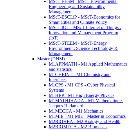
MScT-EESM - MScT-Environmental
Engineering and Sustainability
Management
MScT-ESCLiP - MScT-Economics for
Smart Cities and Climate Policy
MScT-IOT - MScT-Internet of Things :
Innovation and Management Program
(IoT)
MScT-STEEM - MScT-Energy
Environment : Science Technology &
Management
Master (DNM)
M1APPMATH - M1 Applied Mathematics
and statistics
M1CHEINT - M1 Chemistry and
Interfaces
M1CPS - M1 CPS - Cyber Physical
Systems
M1HEP - M1 High Energy Physics
M1MATHJHADA - M1 Mathematiques
Jacques Hadamard
M1MECHA - M1 Mechanics
M1MIE - M1 MIE - Master in Economics
M2BIOHEA - M2 Biology and Health
M2BIOMECA - M2 Biomeca -