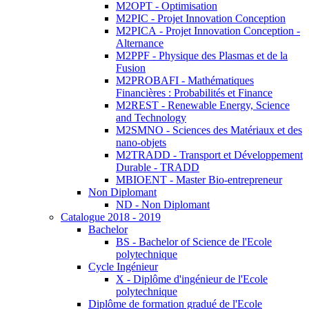
M2OPT - Optimisation
M2PIC - Projet Innovation Conception
M2PICA - Projet Innovation Conception -
Alternance
M2PPF - Physique des Plasmas et de la
Fusion
M2PROBAFI - Mathématiques
Financières : Probabilités et Finance
M2REST - Renewable Energy, Science
and Technology
M2SMNO - Sciences des Matériaux et des
nano-objets
M2TRADD - Transport et Développement
Durable - TRADD
MBIOENT - Master Bio-entrepreneur
Non Diplomant
ND - Non Diplomant
Catalogue 2018 - 2019
Bachelor
BS - Bachelor of Science de l'Ecole
polytechnique
Cycle Ingénieur
X - Diplôme d'ingénieur de l'Ecole
polytechnique
Diplôme de formation gradué de l'Ecole