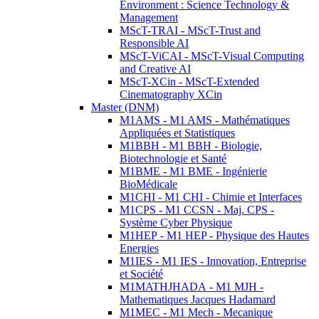
Environment : Science Technology &
Management
MScT-TRAI - MScT-Trust and
Responsible AI
MScT-ViCAI - MScT-Visual Computing
and Creative AI
MScT-XCin - MScT-Extended
Cinematography XCin
Master (DNM)
M1AMS - M1 AMS - Mathématiques
Appliquées et Statistiques
M1BBH - M1 BBH - Biologie,
Biotechnologie et Santé
M1BME - M1 BME - Ingénierie
BioMédicale
M1CHI - M1 CHI - Chimie et Interfaces
M1CPS - M1 CCSN - Maj. CPS -
Système Cyber Physique
M1HEP - M1 HEP - Physique des Hautes
Energies
M1IES - M1 IES - Innovation, Entreprise
et Société
M1MATHJHADA - M1 MJH -
Mathematiques Jacques Hadamard
M1MEC - M1 Mech - Mecanique