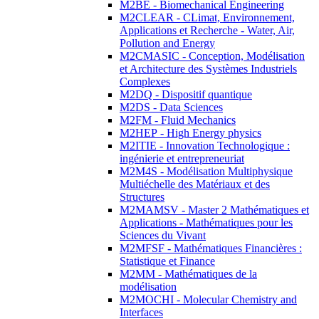
M2BE - Biomechanical Engineering
M2CLEAR - CLimat, Environnement,
Applications et Recherche - Water, Air,
Pollution and Energy
M2CMASIC - Conception, Modélisation
et Architecture des Systèmes Industriels
Complexes
M2DQ - Dispositif quantique
M2DS - Data Sciences
M2FM - Fluid Mechanics
M2HEP - High Energy physics
M2ITIE - Innovation Technologique :
ingénierie et entrepreneuriat
M2M4S - Modélisation Multiphysique
Multiéchelle des Matériaux et des
Structures
M2MAMSV - Master 2 Mathématiques et
Applications - Mathématiques pour les
Sciences du Vivant
M2MFSF - Mathématiques Financières :
Statistique et Finance
M2MM - Mathématiques de la
modélisation
M2MOCHI - Molecular Chemistry and
Interfaces