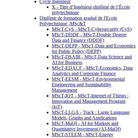
Cycle Ingénieur
X - Titre d’Ingénieur diplômé de l’École
polytechnique
Diplôme de formation gradué de l'Ecole
Polytechnique -MSc&T
MScT-CyS - MScT-Cybersecurity (CyS)
MScT-DDDF - MScT-Double Degree
Data and Finance (DDDF)
MScT-DEPP - MScT-Data and Economics
for Public Policy (DEPP)
MScT-DSAIB - MScT-Data Science and
AI for Business
MScT-EDACF - MScT-Economics, Data
Analytics and Corporate Finance
MScT-EESM - MScT-Environmental
Engineering and Sustainability
Management
MScT-IOT - MScT-Internet of Things :
Innovation and Management Program
(IoT)
MScT-LLGA - Track : Large Language
Models, Graphs and Applications
MScT-MaQI - AI for Markets and
Quantitative Investment (AI-MaQI)
MScT-STEEM - MScT-Energy