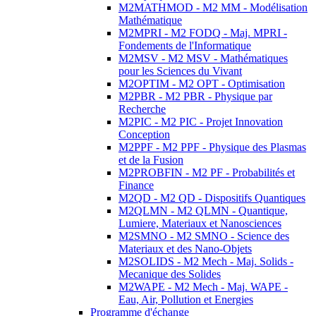
M2MATHMOD - M2 MM - Modélisation
Mathématique
M2MPRI - M2 FODQ - Maj. MPRI -
Fondements de l'Informatique
M2MSV - M2 MSV - Mathématiques
pour les Sciences du Vivant
M2OPTIM - M2 OPT - Optimisation
M2PBR - M2 PBR - Physique par
Recherche
M2PIC - M2 PIC - Projet Innovation
Conception
M2PPF - M2 PPF - Physique des Plasmas
et de la Fusion
M2PROBFIN - M2 PF - Probabilités et
Finance
M2QD - M2 QD - Dispositifs Quantiques
M2QLMN - M2 QLMN - Quantique,
Lumiere, Materiaux et Nanosciences
M2SMNO - M2 SMNO - Science des
Materiaux et des Nano-Objets
M2SOLIDS - M2 Mech - Maj. Solids -
Mecanique des Solides
M2WAPE - M2 Mech - Maj. WAPE -
Eau, Air, Pollution et Energies
Programme d'échange