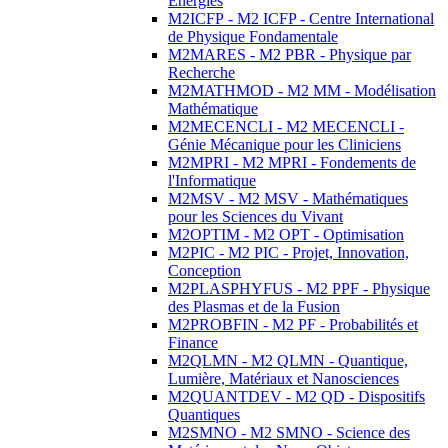
Energies
M2ICFP - M2 ICFP - Centre International
de Physique Fondamentale
M2MARES - M2 PBR - Physique par
Recherche
M2MATHMOD - M2 MM - Modélisation
Mathématique
M2MECENCLI - M2 MECENCLI -
Génie Mécanique pour les Cliniciens
M2MPRI - M2 MPRI - Fondements de
l'Informatique
M2MSV - M2 MSV - Mathématiques
pour les Sciences du Vivant
M2OPTIM - M2 OPT - Optimisation
M2PIC - M2 PIC - Projet, Innovation,
Conception
M2PLASPHYFUS - M2 PPF - Physique
des Plasmas et de la Fusion
M2PROBFIN - M2 PF - Probabilités et
Finance
M2QLMN - M2 QLMN - Quantique,
Lumière, Matériaux et Nanosciences
M2QUANTDEV - M2 QD - Dispositifs
Quantiques
M2SMNO - M2 SMNO - Science des