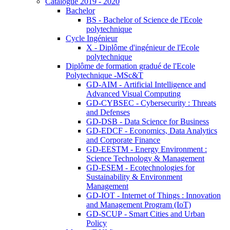
Catalogue 2019 - 2020
Bachelor
BS - Bachelor of Science de l'Ecole
polytechnique
Cycle Ingénieur
X - Diplôme d'ingénieur de l'Ecole
polytechnique
Diplôme de formation gradué de l'Ecole
Polytechnique -MSc&T
GD-AIM - Artificial Intelligence and
Advanced Visual Computing
GD-CYBSEC - Cybersecurity : Threats
and Defenses
GD-DSB - Data Science for Business
GD-EDCF - Economics, Data Analytics
and Corporate Finance
GD-EESTM - Energy Environment :
Science Technology & Management
GD-ESEM - Ecotechnologies for
Sustainability & Environment
Management
GD-IOT - Internet of Things : Innovation
and Management Program (IoT)
GD-SCUP - Smart Cities and Urban
Policy