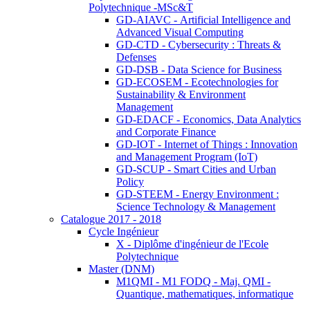
Polytechnique -MSc&T
GD-AIAVC - Artificial Intelligence and
Advanced Visual Computing
GD-CTD - Cybersecurity : Threats &
Defenses
GD-DSB - Data Science for Business
GD-ECOSEM - Ecotechnologies for
Sustainability & Environment
Management
GD-EDACF - Economics, Data Analytics
and Corporate Finance
GD-IOT - Internet of Things : Innovation
and Management Program (IoT)
GD-SCUP - Smart Cities and Urban
Policy
GD-STEEM - Energy Environment :
Science Technology & Management
Catalogue 2017 - 2018
Cycle Ingénieur
X - Diplôme d'ingénieur de l'Ecole
Polytechnique
Master (DNM)
M1QMI - M1 FODQ - Maj. QMI -
Quantique, mathematiques, informatique