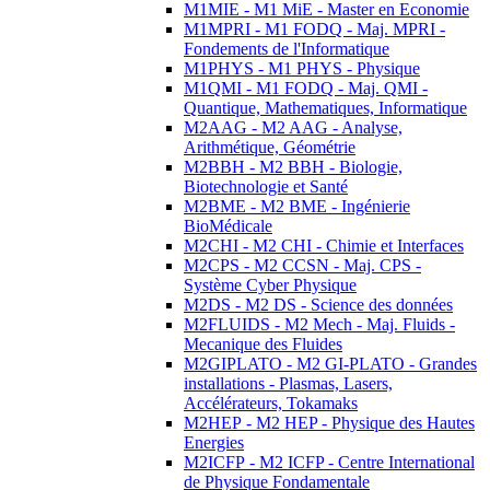
M1MIE - M1 MiE - Master en Economie
M1MPRI - M1 FODQ - Maj. MPRI -
Fondements de l'Informatique
M1PHYS - M1 PHYS - Physique
M1QMI - M1 FODQ - Maj. QMI -
Quantique, Mathematiques, Informatique
M2AAG - M2 AAG - Analyse,
Arithmétique, Géométrie
M2BBH - M2 BBH - Biologie,
Biotechnologie et Santé
M2BME - M2 BME - Ingénierie
BioMédicale
M2CHI - M2 CHI - Chimie et Interfaces
M2CPS - M2 CCSN - Maj. CPS -
Système Cyber Physique
M2DS - M2 DS - Science des données
M2FLUIDS - M2 Mech - Maj. Fluids -
Mecanique des Fluides
M2GIPLATO - M2 GI-PLATO - Grandes
installations - Plasmas, Lasers,
Accélérateurs, Tokamaks
M2HEP - M2 HEP - Physique des Hautes
Energies
M2ICFP - M2 ICFP - Centre International
de Physique Fondamentale