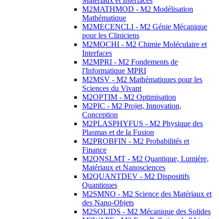
Matériaux et Interfaces
M2MATHMOD - M2 Modélisation
Mathématique
M2MECENCLI - M2 Génie Mécanique
pour les Cliniciens
M2MOCHI - M2 Chimie Moléculaire et
Interfaces
M2MPRI - M2 Fondements de
l'Informatique MPRI
M2MSV - M2 Mathématiques pour les
Sciences du Vivant
M2OPTIM - M2 Optimisation
M2PIC - M2 Projet, Innovation,
Conception
M2PLASPHYFUS - M2 Physique des
Plasmas et de la Fusion
M2PROBFIN - M2 Probabilités et
Finance
M2QNSLMT - M2 Quantique, Lumière,
Matériaux et Nanosciences
M2QUANTDEV - M2 Dispositifs
Quantiques
M2SMNO - M2 Science des Matériaux et
des Nano-Objets
M2SOLIDS - M2 Mécanique des Solides