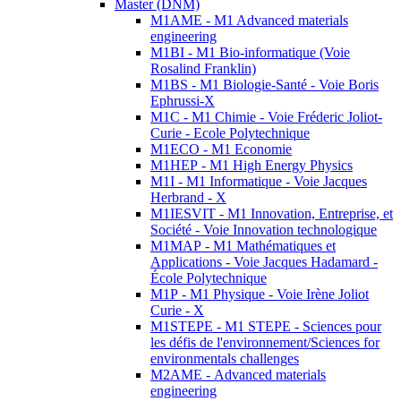
Master (DNM)
M1AME - M1 Advanced materials
engineering
M1BI - M1 Bio-informatique (Voie
Rosalind Franklin)
M1BS - M1 Biologie-Santé - Voie Boris
Ephrussi-X
M1C - M1 Chimie - Voie Fréderic Joliot-
Curie - Ecole Polytechnique
M1ECO - M1 Economie
M1HEP - M1 High Energy Physics
M1I - M1 Informatique - Voie Jacques
Herbrand - X
M1IESVIT - M1 Innovation, Entreprise, et
Société - Voie Innovation technologique
M1MAP - M1 Mathématiques et
Applications - Voie Jacques Hadamard -
École Polytechnique
M1P - M1 Physique - Voie Irène Joliot
Curie - X
M1STEPE - M1 STEPE - Sciences pour
les défis de l'environnement/Sciences for
environmentals challenges
M2AME - Advanced materials
engineering