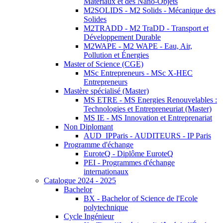
Matériaux et des Nano-Objets
M2SOLIDS - M2 Solids - Mécanique des
Solides
M2TRADD - M2 TraDD - Transport et
Développement Durable
M2WAPE - M2 WAPE - Eau, Air,
Pollution et Énergies
Master of Science (CGE)
MSc Entrepreneurs - MSc X-HEC
Entrepreneurs
Mastère spécialisé (Master)
MS ETRE - MS Energies Renouvelables :
Technologies et Entrepreneuriat (Master)
MS IE - MS Innovation et Entreprenariat
Non Diplomant
AUD_IPParis - AUDITEURS - IP Paris
Programme d'échange
EuroteQ - Diplôme EuroteQ
PEI - Programmes d'échange
internationaux
Catalogue 2024 - 2025
Bachelor
BX - Bachelor of Science de l'Ecole
polytechnique
Cycle Ingénieur