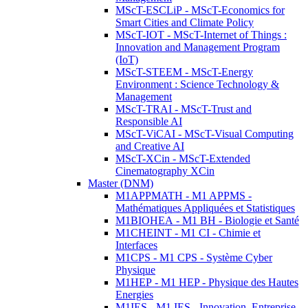
MScT-ESCLiP - MScT-Economics for
Smart Cities and Climate Policy
MScT-IOT - MScT-Internet of Things :
Innovation and Management Program
(IoT)
MScT-STEEM - MScT-Energy
Environment : Science Technology &
Management
MScT-TRAI - MScT-Trust and
Responsible AI
MScT-ViCAI - MScT-Visual Computing
and Creative AI
MScT-XCin - MScT-Extended
Cinematography XCin
Master (DNM)
M1APPMATH - M1 APPMS -
Mathématiques Appliquées et Statistiques
M1BIOHEA - M1 BH - Biologie et Santé
M1CHEINT - M1 CI - Chimie et
Interfaces
M1CPS - M1 CPS - Système Cyber
Physique
M1HEP - M1 HEP - Physique des Hautes
Energies
M1IES - M1 IES - Innovation, Entreprise