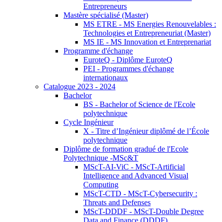
Entrepreneurs
Mastère spécialisé (Master)
MS ETRE - MS Energies Renouvelables :
Technologies et Entrepreneuriat (Master)
MS IE - MS Innovation et Entreprenariat
Programme d'échange
EuroteQ - Diplôme EuroteQ
PEI - Programmes d'échange
internationaux
Catalogue 2023 - 2024
Bachelor
BS - Bachelor of Science de l'Ecole
polytechnique
Cycle Ingénieur
X - Titre d’Ingénieur diplômé de l’École
polytechnique
Diplôme de formation gradué de l'Ecole
Polytechnique -MSc&T
MScT-AI-ViC - MScT-Artificial
Intelligence and Advanced Visual
Computing
MScT-CTD - MScT-Cybersecurity :
Threats and Defenses
MScT-DDDF - MScT-Double Degree
Data and Finance (DDDF)