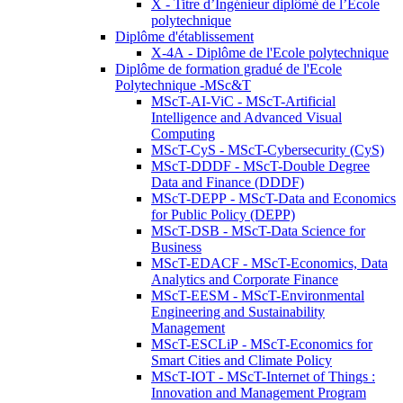
X - Titre d’Ingénieur diplômé de l’École
polytechnique
Diplôme d'établissement
X-4A - Diplôme de l'Ecole polytechnique
Diplôme de formation gradué de l'Ecole
Polytechnique -MSc&T
MScT-AI-ViC - MScT-Artificial
Intelligence and Advanced Visual
Computing
MScT-CyS - MScT-Cybersecurity (CyS)
MScT-DDDF - MScT-Double Degree
Data and Finance (DDDF)
MScT-DEPP - MScT-Data and Economics
for Public Policy (DEPP)
MScT-DSB - MScT-Data Science for
Business
MScT-EDACF - MScT-Economics, Data
Analytics and Corporate Finance
MScT-EESM - MScT-Environmental
Engineering and Sustainability
Management
MScT-ESCLiP - MScT-Economics for
Smart Cities and Climate Policy
MScT-IOT - MScT-Internet of Things :
Innovation and Management Program