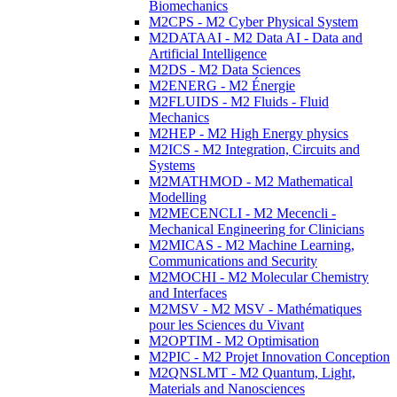
Biomechanics
M2CPS - M2 Cyber Physical System
M2DATAAI - M2 Data AI - Data and
Artificial Intelligence
M2DS - M2 Data Sciences
M2ENERG - M2 Énergie
M2FLUIDS - M2 Fluids - Fluid
Mechanics
M2HEP - M2 High Energy physics
M2ICS - M2 Integration, Circuits and
Systems
M2MATHMOD - M2 Mathematical
Modelling
M2MECENCLI - M2 Mecencli -
Mechanical Engineering for Clinicians
M2MICAS - M2 Machine Learning,
Communications and Security
M2MOCHI - M2 Molecular Chemistry
and Interfaces
M2MSV - M2 MSV - Mathématiques
pour les Sciences du Vivant
M2OPTIM - M2 Optimisation
M2PIC - M2 Projet Innovation Conception
M2QNSLMT - M2 Quantum, Light,
Materials and Nanosciences