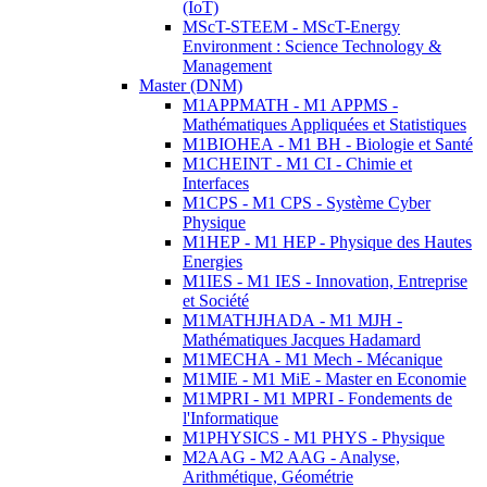
(IoT)
MScT-STEEM - MScT-Energy
Environment : Science Technology &
Management
Master (DNM)
M1APPMATH - M1 APPMS -
Mathématiques Appliquées et Statistiques
M1BIOHEA - M1 BH - Biologie et Santé
M1CHEINT - M1 CI - Chimie et
Interfaces
M1CPS - M1 CPS - Système Cyber
Physique
M1HEP - M1 HEP - Physique des Hautes
Energies
M1IES - M1 IES - Innovation, Entreprise
et Société
M1MATHJHADA - M1 MJH -
Mathématiques Jacques Hadamard
M1MECHA - M1 Mech - Mécanique
M1MIE - M1 MiE - Master en Economie
M1MPRI - M1 MPRI - Fondements de
l'Informatique
M1PHYSICS - M1 PHYS - Physique
M2AAG - M2 AAG - Analyse,
Arithmétique, Géométrie