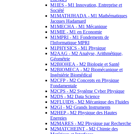
M1IES - M1 Innovation, Entreprise et
Société
M1MATHJHADA - M1 Mathématiques
Jacques Hadamard
M1MECHA - M1 Mécanique
M1MIE - M1 en Economie
M1MPRI - M1 Fondements de
l'Informatique MPRI
M1PHYSICS - M1 Physique
M2AAG - M2 Analyse, Arithmétique,
Géométrie
M2BIOHEA - M2 Biologie et Santé
M2BIOMECA - M2 Biomécanique et
Ingéniérie Biomédical
M2CFP - M2 Concepts en Physique
Fondamentale
M2CPS - M2 Système Cyber Physique
M2DS - M2 Data Science
M2FLUIDS - M2 Mécanique des Fluides
M2GI - M2 Grands Instruments
M2HEP - M2 Physique des Hautes
Energies
M2MARES - M2 Physique par Recherche
M2MATCHEINT - M2 Chimie des