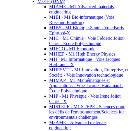
Master (DNM)
M1AME - M1 Advanced materials
engineering
M1BI - M1 Bio-informatique (Voie
Rosalind Franklin)
M1BS - M1 Biologie-Santé - Voie Boris
Ephrussi-X
M1C - M1 Chimie - Voie Fréderic Joliot-
Curie - Ecole Polytechnique
M1ECO - M1 Economie
M1HEP - M1 High Energy Physics
M1I - M1 Informatique - Voie Jacques
Herbrand - X
M1IESVIT - M1 Innovation, Entreprise, et
Société - Voie Innovation technologique
M1MAP - M1 Mathématiques et
Applications - Voie Jacques Hadamard -
École Polytechnique
M1P - M1 Physique - Voie Irène Joliot
Curie - X
M1STEPE - M1 STEPE - Sciences pour
les défis de l'environnement/Sciences for
environmentals challenges
M2AME - Advanced materials
engineering