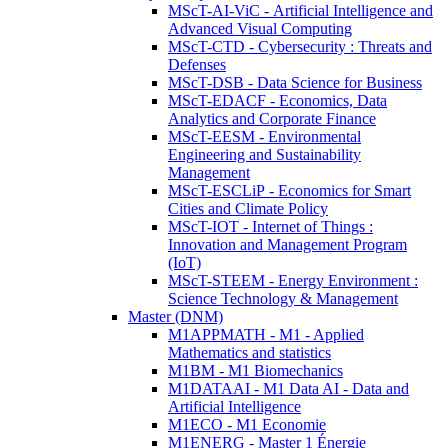
MScT-AI-ViC - Artificial Intelligence and
Advanced Visual Computing
MScT-CTD - Cybersecurity : Threats and
Defenses
MScT-DSB - Data Science for Business
MScT-EDACF - Economics, Data
Analytics and Corporate Finance
MScT-EESM - Environmental
Engineering and Sustainability
Management
MScT-ESCLiP - Economics for Smart
Cities and Climate Policy
MScT-IOT - Internet of Things :
Innovation and Management Program
(IoT)
MScT-STEEM - Energy Environment :
Science Technology & Management
Master (DNM)
M1APPMATH - M1 - Applied
Mathematics and statistics
M1BM - M1 Biomechanics
M1DATAAI - M1 Data AI - Data and
Artificial Intelligence
M1ECO - M1 Economie
M1ENERG - Master 1 Énergie