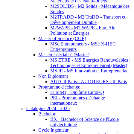
Matériaux et des Nano-Objets
M2SOLIDS - M2 Solids - Mécanique des
Solides
M2TRADD - M2 TraDD - Transport et
Développement Durable
M2WAPE - M2 WAPE - Eau, Air,
Pollution et Énergies
Master of Science (CGE)
MSc Entrepreneurs - MSc X-HEC
Entrepreneurs
Mastère spécialisé (Master)
MS ETRE - MS Energies Renouvelables :
Technologies et Entrepreneuriat (Master)
MS IE - MS Innovation et Entreprenariat
Non Diplomant
AUD_IPParis - AUDITEURS - IP Paris
Programme d'échange
EuroteQ - Diplôme EuroteQ
PEI - Programmes d'échange
internationaux
Catalogue 2024 - 2025
Bachelor
BX - Bachelor of Science de l'Ecole
polytechnique
Cycle Ingénieur