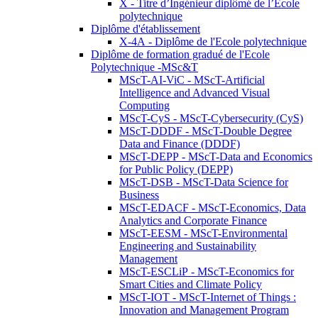
X - Titre d’Ingénieur diplômé de l’École
polytechnique
Diplôme d'établissement
X-4A - Diplôme de l'Ecole polytechnique
Diplôme de formation gradué de l'Ecole
Polytechnique -MSc&T
MScT-AI-ViC - MScT-Artificial
Intelligence and Advanced Visual
Computing
MScT-CyS - MScT-Cybersecurity (CyS)
MScT-DDDF - MScT-Double Degree
Data and Finance (DDDF)
MScT-DEPP - MScT-Data and Economics
for Public Policy (DEPP)
MScT-DSB - MScT-Data Science for
Business
MScT-EDACF - MScT-Economics, Data
Analytics and Corporate Finance
MScT-EESM - MScT-Environmental
Engineering and Sustainability
Management
MScT-ESCLiP - MScT-Economics for
Smart Cities and Climate Policy
MScT-IOT - MScT-Internet of Things :
Innovation and Management Program