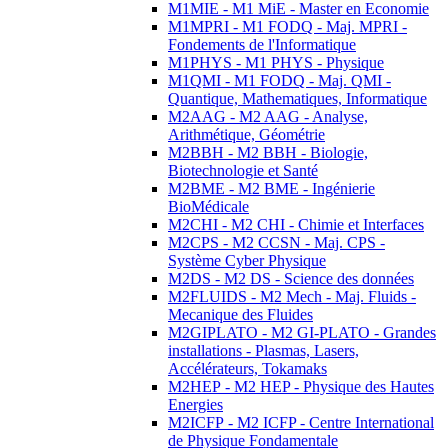
M1MIE - M1 MiE - Master en Economie
M1MPRI - M1 FODQ - Maj. MPRI -
Fondements de l'Informatique
M1PHYS - M1 PHYS - Physique
M1QMI - M1 FODQ - Maj. QMI -
Quantique, Mathematiques, Informatique
M2AAG - M2 AAG - Analyse,
Arithmétique, Géométrie
M2BBH - M2 BBH - Biologie,
Biotechnologie et Santé
M2BME - M2 BME - Ingénierie
BioMédicale
M2CHI - M2 CHI - Chimie et Interfaces
M2CPS - M2 CCSN - Maj. CPS -
Système Cyber Physique
M2DS - M2 DS - Science des données
M2FLUIDS - M2 Mech - Maj. Fluids -
Mecanique des Fluides
M2GIPLATO - M2 GI-PLATO - Grandes
installations - Plasmas, Lasers,
Accélérateurs, Tokamaks
M2HEP - M2 HEP - Physique des Hautes
Energies
M2ICFP - M2 ICFP - Centre International
de Physique Fondamentale