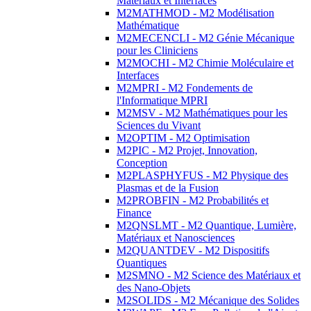
Matériaux et Interfaces
M2MATHMOD - M2 Modélisation
Mathématique
M2MECENCLI - M2 Génie Mécanique
pour les Cliniciens
M2MOCHI - M2 Chimie Moléculaire et
Interfaces
M2MPRI - M2 Fondements de
l'Informatique MPRI
M2MSV - M2 Mathématiques pour les
Sciences du Vivant
M2OPTIM - M2 Optimisation
M2PIC - M2 Projet, Innovation,
Conception
M2PLASPHYFUS - M2 Physique des
Plasmas et de la Fusion
M2PROBFIN - M2 Probabilités et
Finance
M2QNSLMT - M2 Quantique, Lumière,
Matériaux et Nanosciences
M2QUANTDEV - M2 Dispositifs
Quantiques
M2SMNO - M2 Science des Matériaux et
des Nano-Objets
M2SOLIDS - M2 Mécanique des Solides