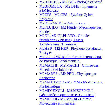
M2BIOHEA - M2 BH - Biologie et Santé
M2BIOMECA - M2 BME - Ingénierie
BioMédicale
M2CPS - M2 CPS - Système Cyber
Physique
M2DS - M2 DS - Data Science
M2FLUIDS - M2 Fluids - Mécanique des
Fluides
M2GI - M2 GI-PLATO - Grandes
installations - Plasmas, Lasers,
Accélérateurs, Tokamaks
M2HEP - M2 HEP - Physique des Hautes
Energies
M2ICFP - M2 ICFP - Centre International
de Physique Fondamentale
M2MACHI - M2 MACHI - Chimie des
Matériaux et Interfaces
M2MARES - M2 PBR - Physique par
Recherche
M2MATHMOD - M2 MM - Modélisation
Mathématique
M2MECENCLI - M2 MECENCLI -
Génie Mécanique pour les Cliniciens
M2MOCHI - M2 MoChI - Chimie
Moléculaire et Interfaces