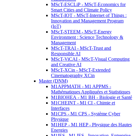
MScT-ESCLiP - MScT-Economics for
Smart Cities and Climate Policy
MScT-IOT - MScT-Internet of Things :
Innovation and Management Program
(IoT)
MScT-STEEM - MScT-Energy
Environment : Science Technology &
Management
MScT-TRAI - MScT-Trust and
Responsible AI
MScT-ViCAI - MScT-Visual Computing
and Creative AI
MScT-XCin - MScT-Extended
Cinematography XCin
Master (DNM)
M1APPMATH - M1 APPMS -
Mathématiques Appliquées et Statistiques
M1BIOHEA - M1 BH - Biologie et Santé
M1CHEINT - M1 CI - Chimie et
Interfaces
M1CPS - M1 CPS - Système Cyber
Physique
M1HEP - M1 HEP - Physique des Hautes
Energies
M1IES - M1 IES - Innovation, Entreprise