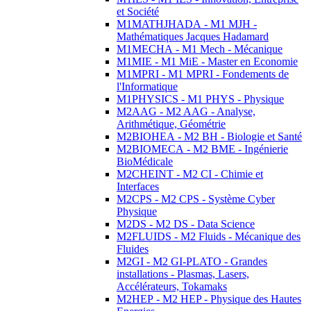
et Société
M1MATHJHADA - M1 MJH -
Mathématiques Jacques Hadamard
M1MECHA - M1 Mech - Mécanique
M1MIE - M1 MiE - Master en Economie
M1MPRI - M1 MPRI - Fondements de
l'Informatique
M1PHYSICS - M1 PHYS - Physique
M2AAG - M2 AAG - Analyse,
Arithmétique, Géométrie
M2BIOHEA - M2 BH - Biologie et Santé
M2BIOMECA - M2 BME - Ingénierie
BioMédicale
M2CHEINT - M2 CI - Chimie et
Interfaces
M2CPS - M2 CPS - Système Cyber
Physique
M2DS - M2 DS - Data Science
M2FLUIDS - M2 Fluids - Mécanique des
Fluides
M2GI - M2 GI-PLATO - Grandes
installations - Plasmas, Lasers,
Accélérateurs, Tokamaks
M2HEP - M2 HEP - Physique des Hautes