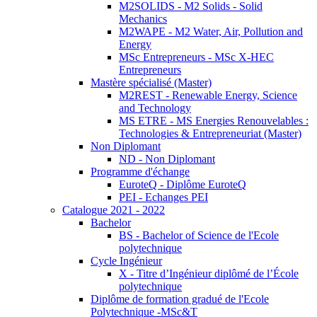
M2SOLIDS - M2 Solids - Solid
Mechanics
M2WAPE - M2 Water, Air, Pollution and
Energy
MSc Entrepreneurs - MSc X-HEC
Entrepreneurs
Mastère spécialisé (Master)
M2REST - Renewable Energy, Science
and Technology
MS ETRE - MS Energies Renouvelables :
Technologies & Entrepreneuriat (Master)
Non Diplomant
ND - Non Diplomant
Programme d'échange
EuroteQ - Diplôme EuroteQ
PEI - Echanges PEI
Catalogue 2021 - 2022
Bachelor
BS - Bachelor of Science de l'Ecole
polytechnique
Cycle Ingénieur
X - Titre d’Ingénieur diplômé de l’École
polytechnique
Diplôme de formation gradué de l'Ecole
Polytechnique -MSc&T