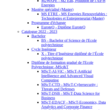
M2WAPE - M2 Eau, Pollution de l'Air et
Energies
Mastère spécialisé (Master)
MS ETRE - MS Energies Renouvelables :
Technologies et Entrepreneuriat (Master)
Programme d'échange
EuroteQ - Diplôme EuroteQ
Catalogue 2022 - 2023
Bachelor
BS - Bachelor of Science de l'Ecole
polytechnique
Cycle Ingénieur
X - Titre d’Ingénieur diplômé de l’École
polytechnique
Diplôme de formation gradué de l'Ecole
Polytechnique -MSc&T
MScT-AI-ViC - MScT-Artificial
Intelligence and Advanced Visual
Computing
MScT-CTD - MScT-Cybersecurity :
Threats and Defenses
MScT-DSB - MScT-Data Science for
Business
MScT-EDACF - MScT-Economics, Data
Analytics and Corporate Finance