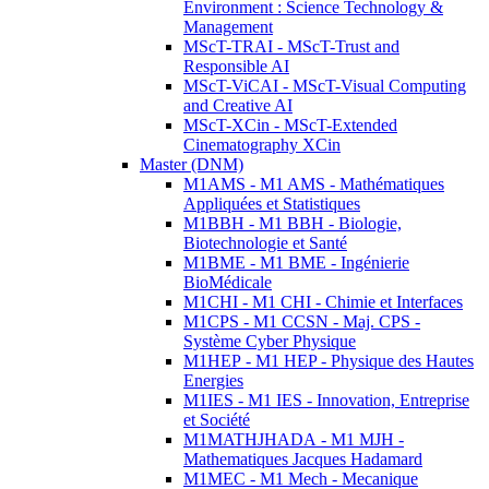
Environment : Science Technology &
Management
MScT-TRAI - MScT-Trust and
Responsible AI
MScT-ViCAI - MScT-Visual Computing
and Creative AI
MScT-XCin - MScT-Extended
Cinematography XCin
Master (DNM)
M1AMS - M1 AMS - Mathématiques
Appliquées et Statistiques
M1BBH - M1 BBH - Biologie,
Biotechnologie et Santé
M1BME - M1 BME - Ingénierie
BioMédicale
M1CHI - M1 CHI - Chimie et Interfaces
M1CPS - M1 CCSN - Maj. CPS -
Système Cyber Physique
M1HEP - M1 HEP - Physique des Hautes
Energies
M1IES - M1 IES - Innovation, Entreprise
et Société
M1MATHJHADA - M1 MJH -
Mathematiques Jacques Hadamard
M1MEC - M1 Mech - Mecanique