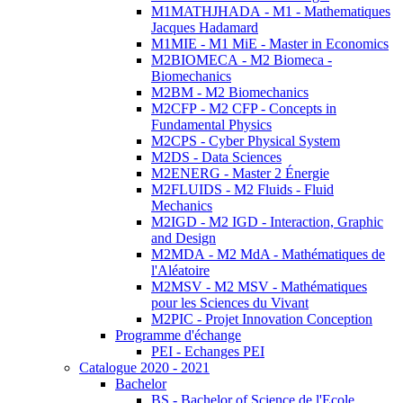
M1MATHJHADA - M1 - Mathematiques
Jacques Hadamard
M1MIE - M1 MiE - Master in Economics
M2BIOMECA - M2 Biomeca -
Biomechanics
M2BM - M2 Biomechanics
M2CFP - M2 CFP - Concepts in
Fundamental Physics
M2CPS - Cyber Physical System
M2DS - Data Sciences
M2ENERG - Master 2 Énergie
M2FLUIDS - M2 Fluids - Fluid
Mechanics
M2IGD - M2 IGD - Interaction, Graphic
and Design
M2MDA - M2 MdA - Mathématiques de
l'Aléatoire
M2MSV - M2 MSV - Mathématiques
pour les Sciences du Vivant
M2PIC - Projet Innovation Conception
Programme d'échange
PEI - Echanges PEI
Catalogue 2020 - 2021
Bachelor
BS - Bachelor of Science de l'Ecole