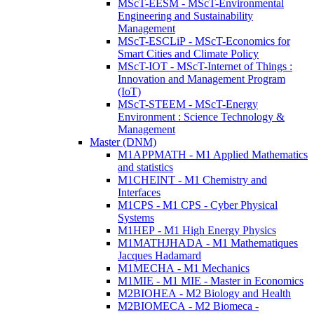
MScT-EESM - MScT-Environmental
Engineering and Sustainability
Management
MScT-ESCLiP - MScT-Economics for
Smart Cities and Climate Policy
MScT-IOT - MScT-Internet of Things :
Innovation and Management Program
(IoT)
MScT-STEEM - MScT-Energy
Environment : Science Technology &
Management
Master (DNM)
M1APPMATH - M1 Applied Mathematics
and statistics
M1CHEINT - M1 Chemistry and
Interfaces
M1CPS - M1 CPS - Cyber Physical
Systems
M1HEP - M1 High Energy Physics
M1MATHJHADA - M1 Mathematiques
Jacques Hadamard
M1MECHA - M1 Mechanics
M1MIE - M1 MIE - Master in Economics
M2BIOHEA - M2 Biology and Health
M2BIOMECA - M2 Biomeca -