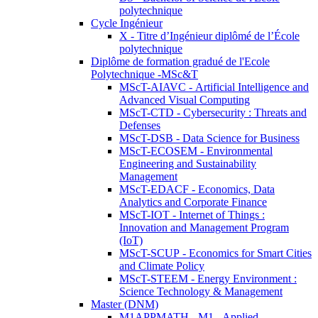
polytechnique
Cycle Ingénieur
X - Titre d’Ingénieur diplômé de l’École
polytechnique
Diplôme de formation gradué de l'Ecole
Polytechnique -MSc&T
MScT-AIAVC - Artificial Intelligence and
Advanced Visual Computing
MScT-CTD - Cybersecurity : Threats and
Defenses
MScT-DSB - Data Science for Business
MScT-ECOSEM - Environmental
Engineering and Sustainability
Management
MScT-EDACF - Economics, Data
Analytics and Corporate Finance
MScT-IOT - Internet of Things :
Innovation and Management Program
(IoT)
MScT-SCUP - Economics for Smart Cities
and Climate Policy
MScT-STEEM - Energy Environment :
Science Technology & Management
Master (DNM)
M1APPMATH - M1 - Applied