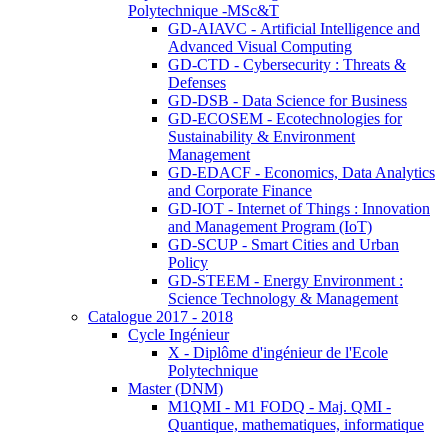
Polytechnique -MSc&T
GD-AIAVC - Artificial Intelligence and
Advanced Visual Computing
GD-CTD - Cybersecurity : Threats &
Defenses
GD-DSB - Data Science for Business
GD-ECOSEM - Ecotechnologies for
Sustainability & Environment
Management
GD-EDACF - Economics, Data Analytics
and Corporate Finance
GD-IOT - Internet of Things : Innovation
and Management Program (IoT)
GD-SCUP - Smart Cities and Urban
Policy
GD-STEEM - Energy Environment :
Science Technology & Management
Catalogue 2017 - 2018
Cycle Ingénieur
X - Diplôme d'ingénieur de l'Ecole
Polytechnique
Master (DNM)
M1QMI - M1 FODQ - Maj. QMI -
Quantique, mathematiques, informatique