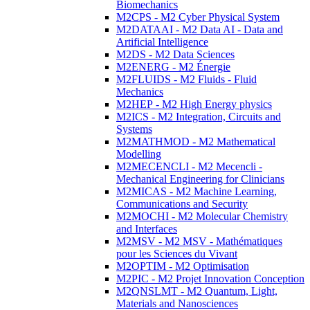
Biomechanics
M2CPS - M2 Cyber Physical System
M2DATAAI - M2 Data AI - Data and
Artificial Intelligence
M2DS - M2 Data Sciences
M2ENERG - M2 Énergie
M2FLUIDS - M2 Fluids - Fluid
Mechanics
M2HEP - M2 High Energy physics
M2ICS - M2 Integration, Circuits and
Systems
M2MATHMOD - M2 Mathematical
Modelling
M2MECENCLI - M2 Mecencli -
Mechanical Engineering for Clinicians
M2MICAS - M2 Machine Learning,
Communications and Security
M2MOCHI - M2 Molecular Chemistry
and Interfaces
M2MSV - M2 MSV - Mathématiques
pour les Sciences du Vivant
M2OPTIM - M2 Optimisation
M2PIC - M2 Projet Innovation Conception
M2QNSLMT - M2 Quantum, Light,
Materials and Nanosciences