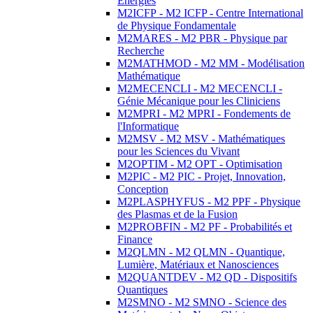
Energies
M2ICFP - M2 ICFP - Centre International
de Physique Fondamentale
M2MARES - M2 PBR - Physique par
Recherche
M2MATHMOD - M2 MM - Modélisation
Mathématique
M2MECENCLI - M2 MECENCLI -
Génie Mécanique pour les Cliniciens
M2MPRI - M2 MPRI - Fondements de
l'Informatique
M2MSV - M2 MSV - Mathématiques
pour les Sciences du Vivant
M2OPTIM - M2 OPT - Optimisation
M2PIC - M2 PIC - Projet, Innovation,
Conception
M2PLASPHYFUS - M2 PPF - Physique
des Plasmas et de la Fusion
M2PROBFIN - M2 PF - Probabilités et
Finance
M2QLMN - M2 QLMN - Quantique,
Lumière, Matériaux et Nanosciences
M2QUANTDEV - M2 QD - Dispositifs
Quantiques
M2SMNO - M2 SMNO - Science des