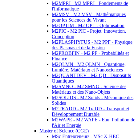
M2MPRI - M2 MPRI - Fondements de
l'Informatique
M2MSV - M2 MSV - Mathématiques
pour les Sciences du Vivant
M2OPTIM - M2 OPT - Optimisation
M2PIC - M2 PIC - Projet, Innovation,
Conception
M2PLASPHYFUS - M2 PPF - Physique
des Plasmas et de la Fusion
M2PROBFIN - M2 PF - Probabilités et
Finance
M2QLMN - M2 QLMN - Quantique,
Lumière, Matériaux et Nanosciences
M2QUANTDEV - M2 QD - Dispositifs
Quantiques
M2SMNO - M2 SMNO - Science des
Matériaux et des Nano-Objets
M2SOLIDS - M2 Solids - Mécanique des
Solides
M2TRADD - M2 TraDD - Transport et
Développement Durable
M2WAPE - M2 WAPE - Eau, Pollution de
l'Air et Energie
Master of Science (CGE)
MSc Entrepreneurs - MSc X-HEC