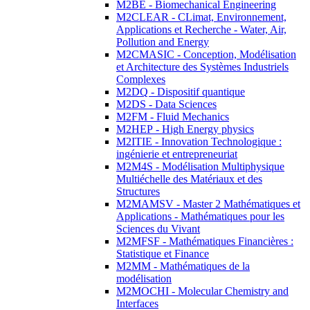
M2BE - Biomechanical Engineering
M2CLEAR - CLimat, Environnement,
Applications et Recherche - Water, Air,
Pollution and Energy
M2CMASIC - Conception, Modélisation
et Architecture des Systèmes Industriels
Complexes
M2DQ - Dispositif quantique
M2DS - Data Sciences
M2FM - Fluid Mechanics
M2HEP - High Energy physics
M2ITIE - Innovation Technologique :
ingénierie et entrepreneuriat
M2M4S - Modélisation Multiphysique
Multiéchelle des Matériaux et des
Structures
M2MAMSV - Master 2 Mathématiques et
Applications - Mathématiques pour les
Sciences du Vivant
M2MFSF - Mathématiques Financières :
Statistique et Finance
M2MM - Mathématiques de la
modélisation
M2MOCHI - Molecular Chemistry and
Interfaces