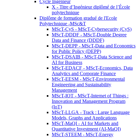
Cycle Ingénieur
X - Titre d’Ingénieur diplômé de l’École
polytechnique
Diplôme de formation gradué de l'Ecole
Polytechnique -MSc&T
MScT-CyS - MScT-Cybersecurity (CyS)
MScT-DDDF - MScT-Double Degree
Data and Finance (DDDF)
MScT-DEPP - MScT-Data and Economics
for Public Policy (DEPP)
MScT-DSAIB - MScT-Data Science and
AI for Business
MScT-EDACF - MScT-Economics, Data
Analytics and Corporate Finance
MScT-EESM - MScT-Environmental
Engineering and Sustainability
Management
MScT-IOT - MScT-Internet of Things :
Innovation and Management Program
(IoT)
MScT-LLGA - Track : Large Language
Models, Graphs and Applications
MScT-MaQI - AI for Markets and
Quantitative Investment (AI-MaQI)
MScT-STEEM - MScT-Energy