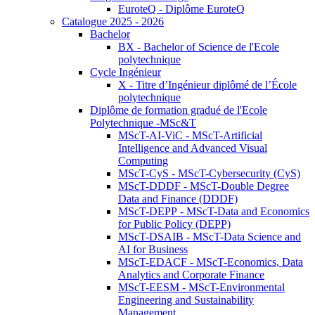
EuroteQ - Diplôme EuroteQ
Catalogue 2025 - 2026
Bachelor
BX - Bachelor of Science de l'Ecole
polytechnique
Cycle Ingénieur
X - Titre d’Ingénieur diplômé de l’École
polytechnique
Diplôme de formation gradué de l'Ecole
Polytechnique -MSc&T
MScT-AI-ViC - MScT-Artificial
Intelligence and Advanced Visual
Computing
MScT-CyS - MScT-Cybersecurity (CyS)
MScT-DDDF - MScT-Double Degree
Data and Finance (DDDF)
MScT-DEPP - MScT-Data and Economics
for Public Policy (DEPP)
MScT-DSAIB - MScT-Data Science and
AI for Business
MScT-EDACF - MScT-Economics, Data
Analytics and Corporate Finance
MScT-EESM - MScT-Environmental
Engineering and Sustainability
Management