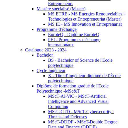
Entrepreneurs
Mastère spécialisé (Master)
MS ETRE - MS Energies Renouvelables :
Technologies et Entrepreneuriat (Master)
MS IE - MS Innovation et Entreprenariat
Programme d'échange
EuroteQ - Diplôme EuroteQ
PEI - Programmes d'échange
internationaux
Catalogue 2023 - 2024
Bachelor
BS - Bachelor of Science de l'Ecole
polytechnique
Cycle Ingénieur
X - Titre d’Ingénieur diplômé de l’École
polytechnique
Diplôme de formation gradué de l'Ecole
Polytechnique -MSc&T
MScT-AI-ViC - MScT-Artificial
Intelligence and Advanced Visual
Computing
MScT-CTD - MScT-Cybersecurity :
Threats and Defenses
MScT-DDDF - MScT-Double Degree
Data and Finance (DDDF)