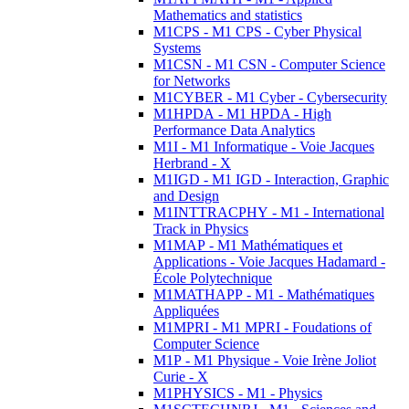
Mathematics and statistics
M1CPS - M1 CPS - Cyber Physical
Systems
M1CSN - M1 CSN - Computer Science
for Networks
M1CYBER - M1 Cyber - Cybersecurity
M1HPDA - M1 HPDA - High
Performance Data Analytics
M1I - M1 Informatique - Voie Jacques
Herbrand - X
M1IGD - M1 IGD - Interaction, Graphic
and Design
M1INTTRACPHY - M1 - International
Track in Physics
M1MAP - M1 Mathématiques et
Applications - Voie Jacques Hadamard -
École Polytechnique
M1MATHAPP - M1 - Mathématiques
Appliquées
M1MPRI - M1 MPRI - Foudations of
Computer Science
M1P - M1 Physique - Voie Irène Joliot
Curie - X
M1PHYSICS - M1 - Physics