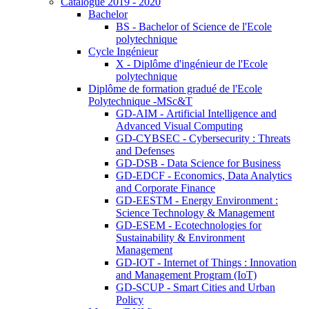
Catalogue 2019 - 2020
Bachelor
BS - Bachelor of Science de l'Ecole
polytechnique
Cycle Ingénieur
X - Diplôme d'ingénieur de l'Ecole
polytechnique
Diplôme de formation gradué de l'Ecole
Polytechnique -MSc&T
GD-AIM - Artificial Intelligence and
Advanced Visual Computing
GD-CYBSEC - Cybersecurity : Threats
and Defenses
GD-DSB - Data Science for Business
GD-EDCF - Economics, Data Analytics
and Corporate Finance
GD-EESTM - Energy Environment :
Science Technology & Management
GD-ESEM - Ecotechnologies for
Sustainability & Environment
Management
GD-IOT - Internet of Things : Innovation
and Management Program (IoT)
GD-SCUP - Smart Cities and Urban
Policy