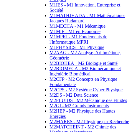
M1IES - M1 Innovation, Entreprise et
Société
M1MATHJHADA - M1 Mathématiques
Jacques Hadamard
M1MECHA - M1 Mécanique
M1MIE - M1 en Economie
M1MPRI - M1 Fondements de
l'Informatique MPRI
M1PHYSICS - M1 Physique
M2AAG - M2 Analyse, Arithmétique,
Géométrie
M2BIOHEA - M2 Biologie et Santé
M2BIOMECA - M2 Biomécanique et
Ingéniérie Biomédical
M2CFP - M2 Concepts en Physique
Fondamentale
M2CPS - M2 Système Cyber Physique
M2DS - M2 Data Science
M2FLUIDS - M2 Mécanique des Fluides
M2GI - M2 Grands Instruments
M2HEP - M2 Physique des Hautes
Energies
M2MARES - M2 Physique par Recherche
M2MATCHEINT - M2 Chimie des