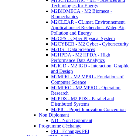
M1SCTECHNRJ - M1 - Sciences and
Technologies for Energy
M2BIOMECA - M2 Biomeca -
Biomechanics
M2CLEAR - CLimat, Environnement,
Applications et Recherche - Water, Air,
Pollution and Energy
M2CPS - Cyber Physical System
M2CYBER - M2 Cyber - Cybersecurity
M2DS - Data Sciences
M2HPDA - M2 HPDA - High
Performance Data Analytics
M2IGD - M2 IGD - Interaction, Graphic
and Design
M2MPRI - M2 MPRI - Foudations of
Computer Science
M2MPRO - M2 MPRO - Operation
Research
M2PDS - M2 PDS - Parallel and
Distributed Systems
M2PIC - Projet Innovation Conception
Non Diplomant
ND - Non Diplomant
Programme d'échange
PEI - Echanges PEI