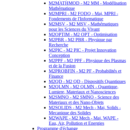
M2MATHMOD - M2 MM - Modélisation
Mathématique
M2MPRI - M2 FODQ - Maj. MPRI -
Fondements de l'Informatique
M2MSV - M2 MSV - Mathématiques
pour les Sciences du Vivant
M2OPTIM - M2 OPT - Optimisation
M2PBR - M2 PBR - Physique par
Recherche
M2PIC - M2 PIC - Projet Innovation
Conception
M2PPF - M2 PPF - Physique des Plasmas
et de la Fusion
M2PROBFIN - M2 PF - Probabilités et
Finance
M2QD - M2 QD - Dispositifs Quantiques
M2QLMN - M2 QLMN - Quantique,
Lumiere, Materiaux et Nanosciences
M2SMNO - M2 SMNO - Science des
Materiaux et des Nano-Objets
M2SOLIDS - M2 Mech - Maj. Solids -
Mecanique des Solides
M2WAPE - M2 Mech - Maj. WAPE -
Eau, Air, Pollution et Energies
Programme d'échange