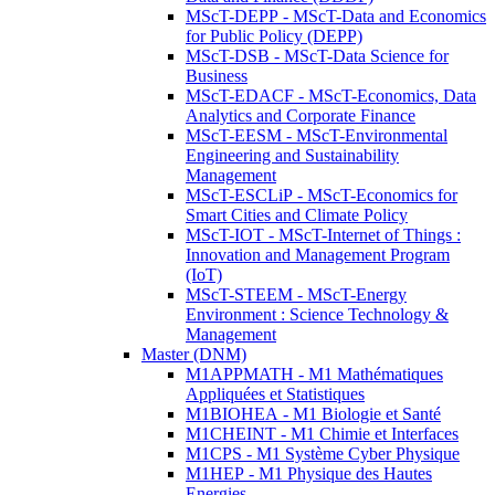
MScT-DEPP - MScT-Data and Economics
for Public Policy (DEPP)
MScT-DSB - MScT-Data Science for
Business
MScT-EDACF - MScT-Economics, Data
Analytics and Corporate Finance
MScT-EESM - MScT-Environmental
Engineering and Sustainability
Management
MScT-ESCLiP - MScT-Economics for
Smart Cities and Climate Policy
MScT-IOT - MScT-Internet of Things :
Innovation and Management Program
(IoT)
MScT-STEEM - MScT-Energy
Environment : Science Technology &
Management
Master (DNM)
M1APPMATH - M1 Mathématiques
Appliquées et Statistiques
M1BIOHEA - M1 Biologie et Santé
M1CHEINT - M1 Chimie et Interfaces
M1CPS - M1 Système Cyber Physique
M1HEP - M1 Physique des Hautes
Energies