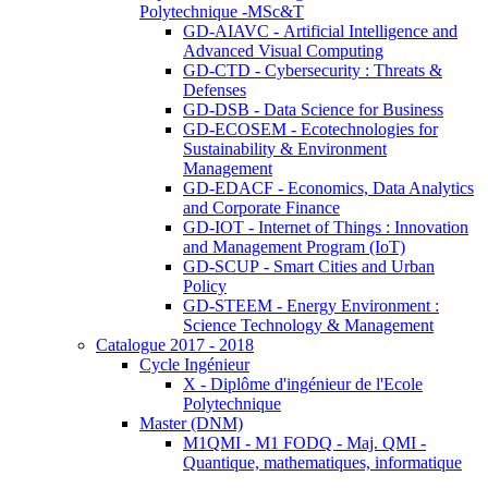
Polytechnique -MSc&T
GD-AIAVC - Artificial Intelligence and
Advanced Visual Computing
GD-CTD - Cybersecurity : Threats &
Defenses
GD-DSB - Data Science for Business
GD-ECOSEM - Ecotechnologies for
Sustainability & Environment
Management
GD-EDACF - Economics, Data Analytics
and Corporate Finance
GD-IOT - Internet of Things : Innovation
and Management Program (IoT)
GD-SCUP - Smart Cities and Urban
Policy
GD-STEEM - Energy Environment :
Science Technology & Management
Catalogue 2017 - 2018
Cycle Ingénieur
X - Diplôme d'ingénieur de l'Ecole
Polytechnique
Master (DNM)
M1QMI - M1 FODQ - Maj. QMI -
Quantique, mathematiques, informatique