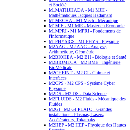
et Société
M1MATHJHADA - M1 MJH -
Mathématiques Jacques Hadamard
M1MECHA - M1 Mech - Mécanique
M1MIE - M1 MiE - Master en Economie
M1MPRI - M1 MPRI - Fondements de
l'Informatique
M1PHYSICS - M1 PHYS - Physique
M2AAG - M2 AAG - Analyse,
Arithmétique, Géométrie
M2BIOHEA - M2 BH - Biologie et Santé
M2BIOMECA - M2 BME - Ingénierie
BioMédicale
M2CHEINT - M2 CI - Chimie et
Interfaces
M2CPS - M2 CPS - Système Cyber
Physique
M2DS - M2 DS - Data Science
M2FLUIDS - M2 Fluids - Mécanique des
Fluides
M2GI - M2 GI-PLATO - Grandes
installations - Plasmas, Lasers,
Accélérateurs, Tokamaks
M2HEP - M2 HEP - Physique des Hautes