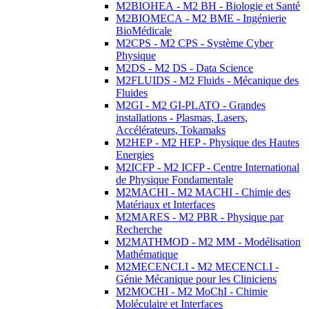
M2BIOHEA - M2 BH - Biologie et Santé
M2BIOMECA - M2 BME - Ingénierie
BioMédicale
M2CPS - M2 CPS - Système Cyber
Physique
M2DS - M2 DS - Data Science
M2FLUIDS - M2 Fluids - Mécanique des
Fluides
M2GI - M2 GI-PLATO - Grandes
installations - Plasmas, Lasers,
Accélérateurs, Tokamaks
M2HEP - M2 HEP - Physique des Hautes
Energies
M2ICFP - M2 ICFP - Centre International
de Physique Fondamentale
M2MACHI - M2 MACHI - Chimie des
Matériaux et Interfaces
M2MARES - M2 PBR - Physique par
Recherche
M2MATHMOD - M2 MM - Modélisation
Mathématique
M2MECENCLI - M2 MECENCLI -
Génie Mécanique pour les Cliniciens
M2MOCHI - M2 MoChI - Chimie
Moléculaire et Interfaces