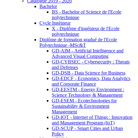
Catalogue 2019 - 2020
Bachelor
BS - Bachelor of Science de l'Ecole
polytechnique
Cycle Ingénieur
X - Diplôme d'ingénieur de l'Ecole
polytechnique
Diplôme de formation gradué de l'Ecole
Polytechnique -MSc&T
GD-AIM - Artificial Intelligence and
Advanced Visual Computing
GD-CYBSEC - Cybersecurity : Threats
and Defenses
GD-DSB - Data Science for Business
GD-EDCF - Economics, Data Analytics
and Corporate Finance
GD-EESTM - Energy Environment :
Science Technology & Management
GD-ESEM - Ecotechnologies for
Sustainability & Environment
Management
GD-IOT - Internet of Things : Innovation
and Management Program (IoT)
GD-SCUP - Smart Cities and Urban
Policy