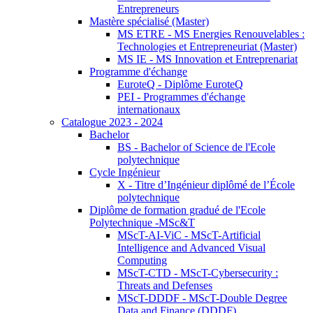
Entrepreneurs
Mastère spécialisé (Master)
MS ETRE - MS Energies Renouvelables :
Technologies et Entrepreneuriat (Master)
MS IE - MS Innovation et Entreprenariat
Programme d'échange
EuroteQ - Diplôme EuroteQ
PEI - Programmes d'échange
internationaux
Catalogue 2023 - 2024
Bachelor
BS - Bachelor of Science de l'Ecole
polytechnique
Cycle Ingénieur
X - Titre d’Ingénieur diplômé de l’École
polytechnique
Diplôme de formation gradué de l'Ecole
Polytechnique -MSc&T
MScT-AI-ViC - MScT-Artificial
Intelligence and Advanced Visual
Computing
MScT-CTD - MScT-Cybersecurity :
Threats and Defenses
MScT-DDDF - MScT-Double Degree
Data and Finance (DDDF)