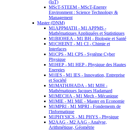
(IoT)
MScT-STEEM - MScT-Energy
Environment : Science Technology &
Management
Master (DNM)
M1APPMATH - M1 APPMS -
Mathématiques Appliquées et Statistiques
M1BIOHEA - M1 BH - Biologie et Santé
M1CHEINT - M1 CI - Chimie et
Interfaces
M1CPS - M1 CPS - Système Cyber
Physique
M1HEP - M1 HEP - Physique des Hautes
Energies
M1IES - M1 IES - Innovation, Entreprise
et Société
M1MATHJHADA - M1 MJH -
Mathématiques Jacques Hadamard
M1MECHA - M1 Mech - Mécanique
M1MIE - M1 MiE - Master en Economie
M1MPRI - M1 MPRI - Fondements de
l'Informatique
M1PHYSICS - M1 PHYS - Physique
M2AAG - M2 AAG - Analyse,
Arithmétique, Géométrie