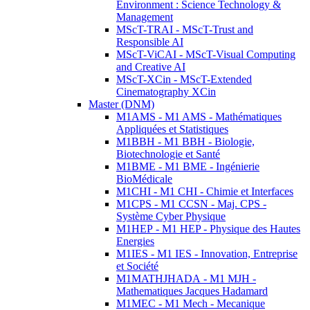
Environment : Science Technology &
Management
MScT-TRAI - MScT-Trust and
Responsible AI
MScT-ViCAI - MScT-Visual Computing
and Creative AI
MScT-XCin - MScT-Extended
Cinematography XCin
Master (DNM)
M1AMS - M1 AMS - Mathématiques
Appliquées et Statistiques
M1BBH - M1 BBH - Biologie,
Biotechnologie et Santé
M1BME - M1 BME - Ingénierie
BioMédicale
M1CHI - M1 CHI - Chimie et Interfaces
M1CPS - M1 CCSN - Maj. CPS -
Système Cyber Physique
M1HEP - M1 HEP - Physique des Hautes
Energies
M1IES - M1 IES - Innovation, Entreprise
et Société
M1MATHJHADA - M1 MJH -
Mathematiques Jacques Hadamard
M1MEC - M1 Mech - Mecanique