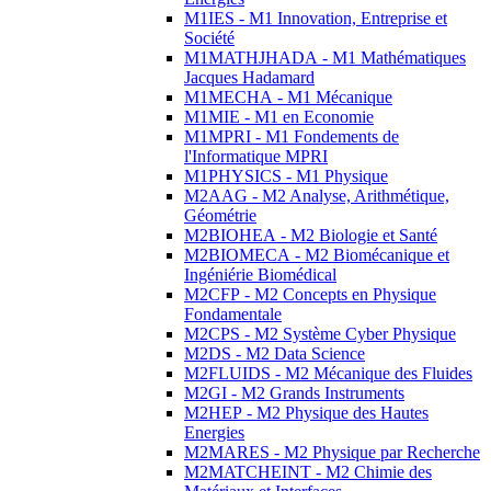
M1IES - M1 Innovation, Entreprise et
Société
M1MATHJHADA - M1 Mathématiques
Jacques Hadamard
M1MECHA - M1 Mécanique
M1MIE - M1 en Economie
M1MPRI - M1 Fondements de
l'Informatique MPRI
M1PHYSICS - M1 Physique
M2AAG - M2 Analyse, Arithmétique,
Géométrie
M2BIOHEA - M2 Biologie et Santé
M2BIOMECA - M2 Biomécanique et
Ingéniérie Biomédical
M2CFP - M2 Concepts en Physique
Fondamentale
M2CPS - M2 Système Cyber Physique
M2DS - M2 Data Science
M2FLUIDS - M2 Mécanique des Fluides
M2GI - M2 Grands Instruments
M2HEP - M2 Physique des Hautes
Energies
M2MARES - M2 Physique par Recherche
M2MATCHEINT - M2 Chimie des