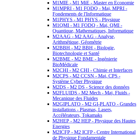
M1MIE - M1 MiE - Master en Economie
M1MPRI - M1 FODQ - Maj. MPRI -
Fondements de l'Informatique
M1PHYS - M1 PHYS - Physique
M1QMI - M1 FODQ - Maj. QMI -
Quantique, Mathematiques, Informatique
M2AAG - M2 AAG - Analyse,
Arithmétique, Géométrie
M2BBH - M2 BBH - Biologie,
Biotechnologie et Santé
M2BME - M2 BME - Ingénierie
BioMédicale
M2CHI - M2 CHI - Chimie et Interfaces
M2CPS - M2 CCSN - Maj. CPS -
Système Cyber Physique
M2DS - M2 DS - Science des données
M2FLUIDS - M2 Mech - Maj. Fluids -
Mecanique des Fluides
M2GIPLATO - M2 GI-PLATO - Grandes
installations - Plasmas, Lasers,
Accélérateurs, Tokamaks
M2HEP - M2 HEP - Physique des Hautes
Energies
M2ICFP - M2 ICFP - Centre International
de Physique Fondamentale