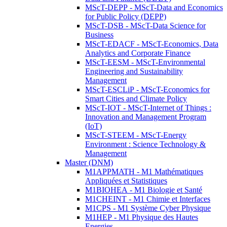
MScT-DEPP - MScT-Data and Economics
for Public Policy (DEPP)
MScT-DSB - MScT-Data Science for
Business
MScT-EDACF - MScT-Economics, Data
Analytics and Corporate Finance
MScT-EESM - MScT-Environmental
Engineering and Sustainability
Management
MScT-ESCLiP - MScT-Economics for
Smart Cities and Climate Policy
MScT-IOT - MScT-Internet of Things :
Innovation and Management Program
(IoT)
MScT-STEEM - MScT-Energy
Environment : Science Technology &
Management
Master (DNM)
M1APPMATH - M1 Mathématiques
Appliquées et Statistiques
M1BIOHEA - M1 Biologie et Santé
M1CHEINT - M1 Chimie et Interfaces
M1CPS - M1 Système Cyber Physique
M1HEP - M1 Physique des Hautes
Energies