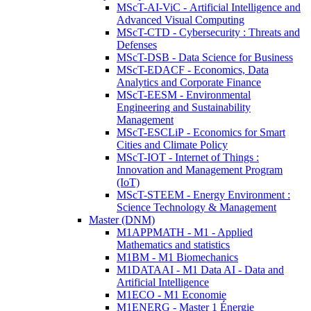
MScT-AI-ViC - Artificial Intelligence and
Advanced Visual Computing
MScT-CTD - Cybersecurity : Threats and
Defenses
MScT-DSB - Data Science for Business
MScT-EDACF - Economics, Data
Analytics and Corporate Finance
MScT-EESM - Environmental
Engineering and Sustainability
Management
MScT-ESCLiP - Economics for Smart
Cities and Climate Policy
MScT-IOT - Internet of Things :
Innovation and Management Program
(IoT)
MScT-STEEM - Energy Environment :
Science Technology & Management
Master (DNM)
M1APPMATH - M1 - Applied
Mathematics and statistics
M1BM - M1 Biomechanics
M1DATAAI - M1 Data AI - Data and
Artificial Intelligence
M1ECO - M1 Economie
M1ENERG - Master 1 Énergie