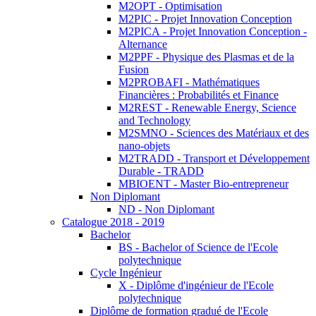
M2OPT - Optimisation
M2PIC - Projet Innovation Conception
M2PICA - Projet Innovation Conception -
Alternance
M2PPF - Physique des Plasmas et de la
Fusion
M2PROBAFI - Mathématiques
Financières : Probabilités et Finance
M2REST - Renewable Energy, Science
and Technology
M2SMNO - Sciences des Matériaux et des
nano-objets
M2TRADD - Transport et Développement
Durable - TRADD
MBIOENT - Master Bio-entrepreneur
Non Diplomant
ND - Non Diplomant
Catalogue 2018 - 2019
Bachelor
BS - Bachelor of Science de l'Ecole
polytechnique
Cycle Ingénieur
X - Diplôme d'ingénieur de l'Ecole
polytechnique
Diplôme de formation gradué de l'Ecole