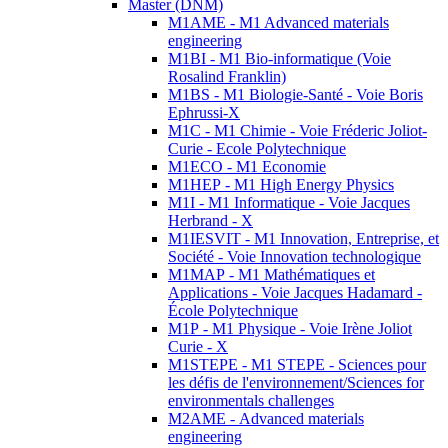
Master (DNM)
M1AME - M1 Advanced materials
engineering
M1BI - M1 Bio-informatique (Voie
Rosalind Franklin)
M1BS - M1 Biologie-Santé - Voie Boris
Ephrussi-X
M1C - M1 Chimie - Voie Fréderic Joliot-
Curie - Ecole Polytechnique
M1ECO - M1 Economie
M1HEP - M1 High Energy Physics
M1I - M1 Informatique - Voie Jacques
Herbrand - X
M1IESVIT - M1 Innovation, Entreprise, et
Société - Voie Innovation technologique
M1MAP - M1 Mathématiques et
Applications - Voie Jacques Hadamard -
École Polytechnique
M1P - M1 Physique - Voie Irène Joliot
Curie - X
M1STEPE - M1 STEPE - Sciences pour
les défis de l'environnement/Sciences for
environmentals challenges
M2AME - Advanced materials
engineering