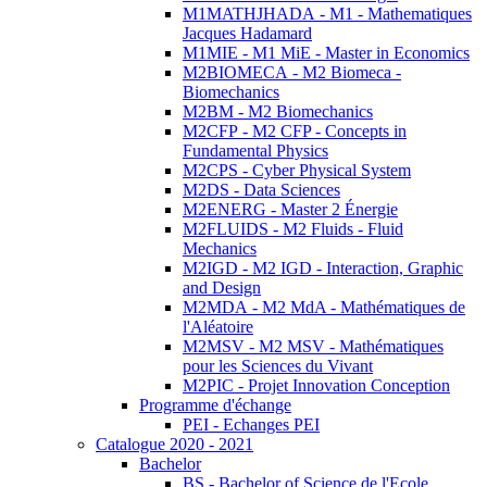
M1MATHJHADA - M1 - Mathematiques
Jacques Hadamard
M1MIE - M1 MiE - Master in Economics
M2BIOMECA - M2 Biomeca -
Biomechanics
M2BM - M2 Biomechanics
M2CFP - M2 CFP - Concepts in
Fundamental Physics
M2CPS - Cyber Physical System
M2DS - Data Sciences
M2ENERG - Master 2 Énergie
M2FLUIDS - M2 Fluids - Fluid
Mechanics
M2IGD - M2 IGD - Interaction, Graphic
and Design
M2MDA - M2 MdA - Mathématiques de
l'Aléatoire
M2MSV - M2 MSV - Mathématiques
pour les Sciences du Vivant
M2PIC - Projet Innovation Conception
Programme d'échange
PEI - Echanges PEI
Catalogue 2020 - 2021
Bachelor
BS - Bachelor of Science de l'Ecole