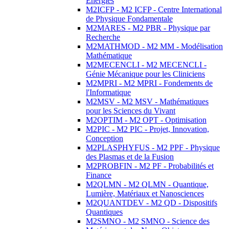
Energies
M2ICFP - M2 ICFP - Centre International
de Physique Fondamentale
M2MARES - M2 PBR - Physique par
Recherche
M2MATHMOD - M2 MM - Modélisation
Mathématique
M2MECENCLI - M2 MECENCLI -
Génie Mécanique pour les Cliniciens
M2MPRI - M2 MPRI - Fondements de
l'Informatique
M2MSV - M2 MSV - Mathématiques
pour les Sciences du Vivant
M2OPTIM - M2 OPT - Optimisation
M2PIC - M2 PIC - Projet, Innovation,
Conception
M2PLASPHYFUS - M2 PPF - Physique
des Plasmas et de la Fusion
M2PROBFIN - M2 PF - Probabilités et
Finance
M2QLMN - M2 QLMN - Quantique,
Lumière, Matériaux et Nanosciences
M2QUANTDEV - M2 QD - Dispositifs
Quantiques
M2SMNO - M2 SMNO - Science des