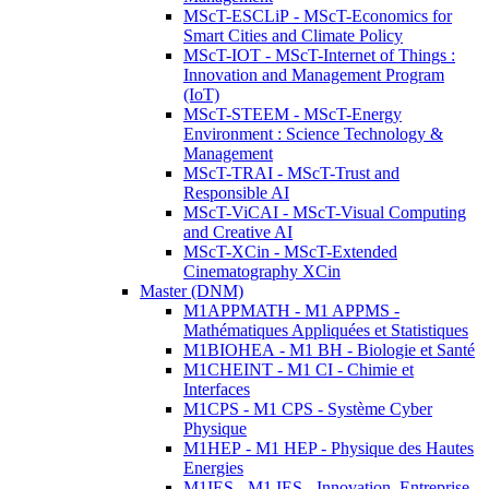
MScT-ESCLiP - MScT-Economics for
Smart Cities and Climate Policy
MScT-IOT - MScT-Internet of Things :
Innovation and Management Program
(IoT)
MScT-STEEM - MScT-Energy
Environment : Science Technology &
Management
MScT-TRAI - MScT-Trust and
Responsible AI
MScT-ViCAI - MScT-Visual Computing
and Creative AI
MScT-XCin - MScT-Extended
Cinematography XCin
Master (DNM)
M1APPMATH - M1 APPMS -
Mathématiques Appliquées et Statistiques
M1BIOHEA - M1 BH - Biologie et Santé
M1CHEINT - M1 CI - Chimie et
Interfaces
M1CPS - M1 CPS - Système Cyber
Physique
M1HEP - M1 HEP - Physique des Hautes
Energies
M1IES - M1 IES - Innovation, Entreprise