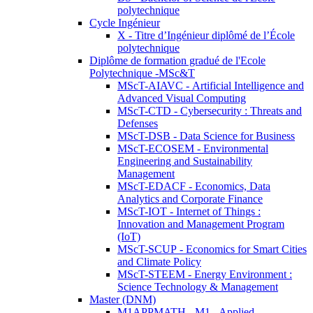
polytechnique
Cycle Ingénieur
X - Titre d’Ingénieur diplômé de l’École
polytechnique
Diplôme de formation gradué de l'Ecole
Polytechnique -MSc&T
MScT-AIAVC - Artificial Intelligence and
Advanced Visual Computing
MScT-CTD - Cybersecurity : Threats and
Defenses
MScT-DSB - Data Science for Business
MScT-ECOSEM - Environmental
Engineering and Sustainability
Management
MScT-EDACF - Economics, Data
Analytics and Corporate Finance
MScT-IOT - Internet of Things :
Innovation and Management Program
(IoT)
MScT-SCUP - Economics for Smart Cities
and Climate Policy
MScT-STEEM - Energy Environment :
Science Technology & Management
Master (DNM)
M1APPMATH - M1 - Applied