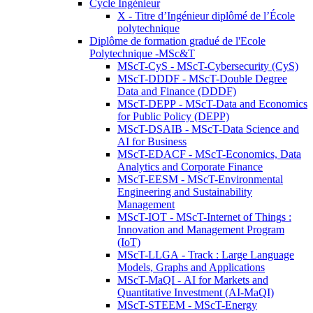
Cycle Ingénieur
X - Titre d’Ingénieur diplômé de l’École
polytechnique
Diplôme de formation gradué de l'Ecole
Polytechnique -MSc&T
MScT-CyS - MScT-Cybersecurity (CyS)
MScT-DDDF - MScT-Double Degree
Data and Finance (DDDF)
MScT-DEPP - MScT-Data and Economics
for Public Policy (DEPP)
MScT-DSAIB - MScT-Data Science and
AI for Business
MScT-EDACF - MScT-Economics, Data
Analytics and Corporate Finance
MScT-EESM - MScT-Environmental
Engineering and Sustainability
Management
MScT-IOT - MScT-Internet of Things :
Innovation and Management Program
(IoT)
MScT-LLGA - Track : Large Language
Models, Graphs and Applications
MScT-MaQI - AI for Markets and
Quantitative Investment (AI-MaQI)
MScT-STEEM - MScT-Energy