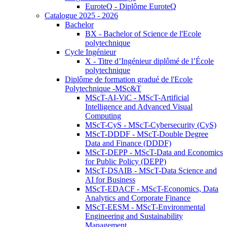
EuroteQ - Diplôme EuroteQ
Catalogue 2025 - 2026
Bachelor
BX - Bachelor of Science de l'Ecole
polytechnique
Cycle Ingénieur
X - Titre d’Ingénieur diplômé de l’École
polytechnique
Diplôme de formation gradué de l'Ecole
Polytechnique -MSc&T
MScT-AI-ViC - MScT-Artificial
Intelligence and Advanced Visual
Computing
MScT-CyS - MScT-Cybersecurity (CyS)
MScT-DDDF - MScT-Double Degree
Data and Finance (DDDF)
MScT-DEPP - MScT-Data and Economics
for Public Policy (DEPP)
MScT-DSAIB - MScT-Data Science and
AI for Business
MScT-EDACF - MScT-Economics, Data
Analytics and Corporate Finance
MScT-EESM - MScT-Environmental
Engineering and Sustainability
Management