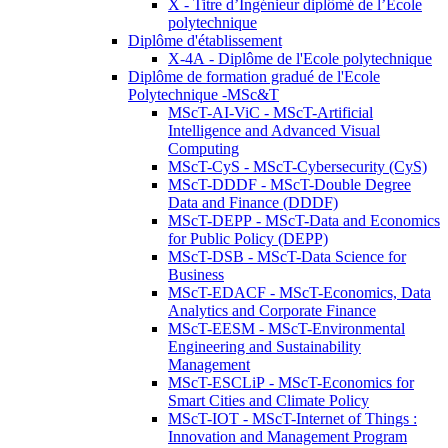
X - Titre d’Ingénieur diplômé de l’École
polytechnique
Diplôme d'établissement
X-4A - Diplôme de l'Ecole polytechnique
Diplôme de formation gradué de l'Ecole
Polytechnique -MSc&T
MScT-AI-ViC - MScT-Artificial
Intelligence and Advanced Visual
Computing
MScT-CyS - MScT-Cybersecurity (CyS)
MScT-DDDF - MScT-Double Degree
Data and Finance (DDDF)
MScT-DEPP - MScT-Data and Economics
for Public Policy (DEPP)
MScT-DSB - MScT-Data Science for
Business
MScT-EDACF - MScT-Economics, Data
Analytics and Corporate Finance
MScT-EESM - MScT-Environmental
Engineering and Sustainability
Management
MScT-ESCLiP - MScT-Economics for
Smart Cities and Climate Policy
MScT-IOT - MScT-Internet of Things :
Innovation and Management Program