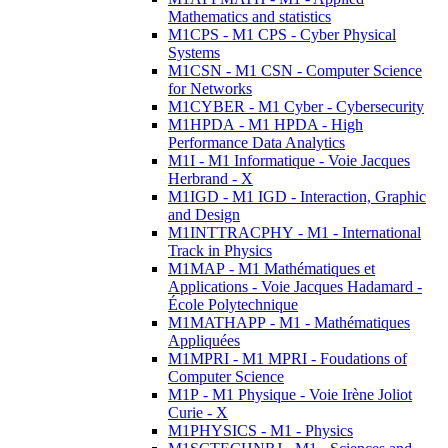
Mathematics and statistics
M1CPS - M1 CPS - Cyber Physical
Systems
M1CSN - M1 CSN - Computer Science
for Networks
M1CYBER - M1 Cyber - Cybersecurity
M1HPDA - M1 HPDA - High
Performance Data Analytics
M1I - M1 Informatique - Voie Jacques
Herbrand - X
M1IGD - M1 IGD - Interaction, Graphic
and Design
M1INTTRACPHY - M1 - International
Track in Physics
M1MAP - M1 Mathématiques et
Applications - Voie Jacques Hadamard -
École Polytechnique
M1MATHAPP - M1 - Mathématiques
Appliquées
M1MPRI - M1 MPRI - Foudations of
Computer Science
M1P - M1 Physique - Voie Irène Joliot
Curie - X
M1PHYSICS - M1 - Physics