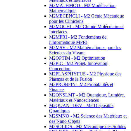
Matériaux et Interfaces
M2MATHMOD - M2 Modélisation
Mathématique
M2MECENCLI - M2 Génie Mécanique
pour les Cliniciens
M2MOCHI - M2 Chimie Moléculaire et
Interfaces
M2MPRI - M2 Fondements de
l'Informatique MPRI
M2MSV - M2 Mathématiques pour les
Sciences du Vivant
M2OPTIM - M2 Optimisation
M2PIC - M2 Projet, Innovation,
Conception
M2PLASPHYFUS - M2 Physique des
Plasmas et de la Fusion
M2PROBFIN - M2 Probabilités et
Finance
M2QNSLMT - M2 Quantique, Lumière,
Matériaux et Nanosciences
M2QUANTDEV - M2 Dispositifs
Quantiques
M2SMNO - M2 Science des Matériaux et
des Nano-Objets
M2SOLIDS - M2 Mécanique des Solides