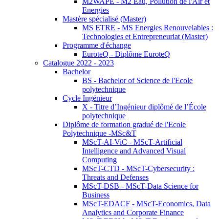
M2WAPE - M2 Eau, Pollution de l'Air et
Energies
Mastère spécialisé (Master)
MS ETRE - MS Energies Renouvelables :
Technologies et Entrepreneuriat (Master)
Programme d'échange
EuroteQ - Diplôme EuroteQ
Catalogue 2022 - 2023
Bachelor
BS - Bachelor of Science de l'Ecole
polytechnique
Cycle Ingénieur
X - Titre d’Ingénieur diplômé de l’École
polytechnique
Diplôme de formation gradué de l'Ecole
Polytechnique -MSc&T
MScT-AI-ViC - MScT-Artificial
Intelligence and Advanced Visual
Computing
MScT-CTD - MScT-Cybersecurity :
Threats and Defenses
MScT-DSB - MScT-Data Science for
Business
MScT-EDACF - MScT-Economics, Data
Analytics and Corporate Finance