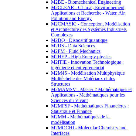
M2BE - Biomechanical Engineering
M2CLEAR - CLimat, Environnement,
Applications et Recherche - Water, Air,
Pollution and Energy
M2CMASIC - Conception, Modélisation
et Architecture des Systèmes Industriels
Complexes
M2DQ - Dispositif quantique
M2DS - Data Sciences
M2FM - Fluid Mechanics
M2HEP - High Energy physics
M2ITIE - Innovation Technologique :
ingénierie et entrepreneuriat
M2M4S - Modélisation Multiphysique
Multiéchelle des Matériaux et des
Structures
M2MAMSV - Master 2 Mathématiques et
Applications - Mathématiques pour les
Sciences du Vivant
M2MFSF - Mathématiques Financières :
Statistique et Finance
M2MM - Mathématiques de la
modélisation
M2MOCHI - Molecular Chemistry and
Interfaces