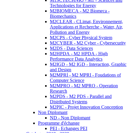
M1SCTECHNRJ - M1 - Sciences and
Technologies for Energy
M2BIOMECA - M2 Biomeca -
Biomechanics
M2CLEAR - CLimat, Environnement,
Applications et Recherche - Water, Air,
Pollution and Energy
M2CPS - Cyber Physical System
M2CYBER - M2 Cyber - Cybersecurity
M2DS - Data Sciences
M2HPDA - M2 HPDA - High
Performance Data Analytics
M2IGD - M2 IGD - Interaction, Graphic
and Design
M2MPRI - M2 MPRI - Foudations of
Computer Science
M2MPRO - M2 MPRO - Operation
Research
M2PDS - M2 PDS - Parallel and
Distributed Systems
M2PIC - Projet Innovation Conception
Non Diplomant
ND - Non Diplomant
Programme d'échange
PEI - Echanges PEI