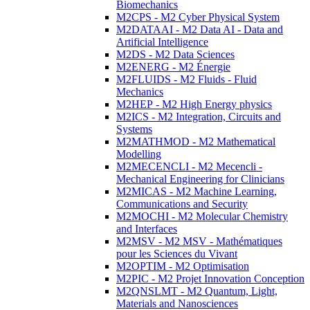
Biomechanics
M2CPS - M2 Cyber Physical System
M2DATAAI - M2 Data AI - Data and
Artificial Intelligence
M2DS - M2 Data Sciences
M2ENERG - M2 Énergie
M2FLUIDS - M2 Fluids - Fluid
Mechanics
M2HEP - M2 High Energy physics
M2ICS - M2 Integration, Circuits and
Systems
M2MATHMOD - M2 Mathematical
Modelling
M2MECENCLI - M2 Mecencli -
Mechanical Engineering for Clinicians
M2MICAS - M2 Machine Learning,
Communications and Security
M2MOCHI - M2 Molecular Chemistry
and Interfaces
M2MSV - M2 MSV - Mathématiques
pour les Sciences du Vivant
M2OPTIM - M2 Optimisation
M2PIC - M2 Projet Innovation Conception
M2QNSLMT - M2 Quantum, Light,
Materials and Nanosciences