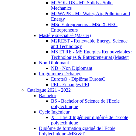
M2SOLIDS - M2 Solids - Solid
Mechanics
M2WAPE - M2 Water, Air, Pollution and
Energy
MSc Entrepreneurs - MSc X-HEC
Entrepreneurs
Mastère spécialisé (Master)
M2REST - Renewable Energy, Science
and Technology
MS ETRE - MS Energies Renouvelables :
Technologies & Entrepreneuriat (Master)
Non Diplomant
ND - Non Diplomant
Programme d'échange
EuroteQ - Diplôme EuroteQ
PEI - Echanges PEI
Catalogue 2021 - 2022
Bachelor
BS - Bachelor of Science de l'Ecole
polytechnique
Cycle Ingénieur
X - Titre d’Ingénieur diplômé de l’École
polytechnique
Diplôme de formation gradué de l'Ecole
Polytechnique -MSc&T