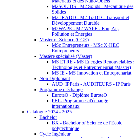
Matériaux et des Nano-Objets
M2SOLIDS - M2 Solids - Mécanique des
Solides
M2TRADD - M2 TraDD - Transport et
Développement Durable
M2WAPE - M2 WAPE - Eau, Air,
Pollution et Énergies
Master of Science (CGE)
MSc Entrepreneurs - MSc X-HEC
Entrepreneurs
Mastère spécialisé (Master)
MS ETRE - MS Energies Renouvelables :
Technologies et Entrepreneuriat (Master)
MS IE - MS Innovation et Entreprenariat
Non Diplomant
AUD_IPParis - AUDITEURS - IP Paris
Programme d'échange
EuroteQ - Diplôme EuroteQ
PEI - Programmes d'échange
internationaux
Catalogue 2024 - 2025
Bachelor
BX - Bachelor of Science de l'Ecole
polytechnique
Cycle Ingénieur