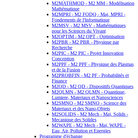
M2MATHMOD - M2 MM - Modélisation
Mathématique
M2MPRI - M2 FODQ - Maj. MPRI -
Fondements de l'Informatique
M2MSV - M2 MSV - Mathématiques
pour les Sciences du Vivant
M2OPTIM - M2 OPT - Optimisation
M2PBR - M2 PBR - Physique par
Recherche
M2PIC - M2 PIC - Projet Innovation
Conception
M2PPF - M2 PPF - Physique des Plasmas
et de la Fusion
M2PROBFIN - M2 PF - Probabilités et
Finance
M2QD - M2 QD - Dispositifs Quantiques
M2QLMN - M2 QLMN - Quantique,
Lumiere, Materiaux et Nanosciences
M2SMNO - M2 SMNO - Science des
Materiaux et des Nano-Objets
M2SOLIDS - M2 Mech - Maj. Solids -
Mecanique des Solides
M2WAPE - M2 Mech - Maj. WAPE -
Eau, Air, Pollution et Energies
Programme d'échange