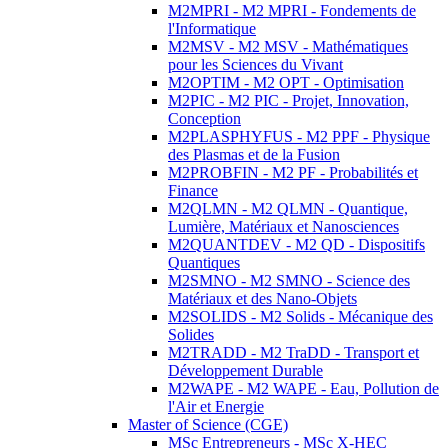
M2MPRI - M2 MPRI - Fondements de
l'Informatique
M2MSV - M2 MSV - Mathématiques
pour les Sciences du Vivant
M2OPTIM - M2 OPT - Optimisation
M2PIC - M2 PIC - Projet, Innovation,
Conception
M2PLASPHYFUS - M2 PPF - Physique
des Plasmas et de la Fusion
M2PROBFIN - M2 PF - Probabilités et
Finance
M2QLMN - M2 QLMN - Quantique,
Lumière, Matériaux et Nanosciences
M2QUANTDEV - M2 QD - Dispositifs
Quantiques
M2SMNO - M2 SMNO - Science des
Matériaux et des Nano-Objets
M2SOLIDS - M2 Solids - Mécanique des
Solides
M2TRADD - M2 TraDD - Transport et
Développement Durable
M2WAPE - M2 WAPE - Eau, Pollution de
l'Air et Energie
Master of Science (CGE)
MSc Entrepreneurs - MSc X-HEC