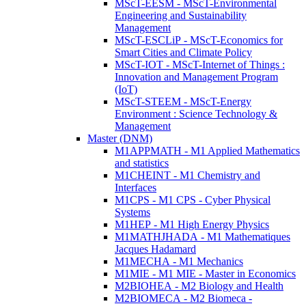
MScT-EESM - MScT-Environmental
Engineering and Sustainability
Management
MScT-ESCLiP - MScT-Economics for
Smart Cities and Climate Policy
MScT-IOT - MScT-Internet of Things :
Innovation and Management Program
(IoT)
MScT-STEEM - MScT-Energy
Environment : Science Technology &
Management
Master (DNM)
M1APPMATH - M1 Applied Mathematics
and statistics
M1CHEINT - M1 Chemistry and
Interfaces
M1CPS - M1 CPS - Cyber Physical
Systems
M1HEP - M1 High Energy Physics
M1MATHJHADA - M1 Mathematiques
Jacques Hadamard
M1MECHA - M1 Mechanics
M1MIE - M1 MIE - Master in Economics
M2BIOHEA - M2 Biology and Health
M2BIOMECA - M2 Biomeca -