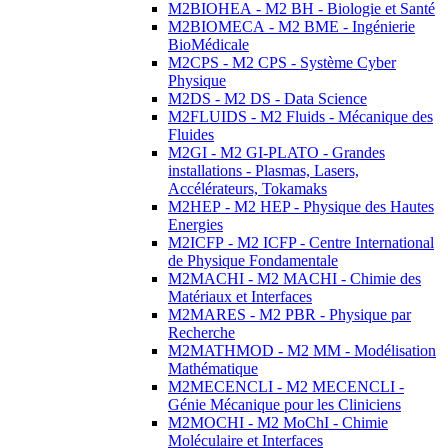
M2BIOHEA - M2 BH - Biologie et Santé
M2BIOMECA - M2 BME - Ingénierie
BioMédicale
M2CPS - M2 CPS - Système Cyber
Physique
M2DS - M2 DS - Data Science
M2FLUIDS - M2 Fluids - Mécanique des
Fluides
M2GI - M2 GI-PLATO - Grandes
installations - Plasmas, Lasers,
Accélérateurs, Tokamaks
M2HEP - M2 HEP - Physique des Hautes
Energies
M2ICFP - M2 ICFP - Centre International
de Physique Fondamentale
M2MACHI - M2 MACHI - Chimie des
Matériaux et Interfaces
M2MARES - M2 PBR - Physique par
Recherche
M2MATHMOD - M2 MM - Modélisation
Mathématique
M2MECENCLI - M2 MECENCLI -
Génie Mécanique pour les Cliniciens
M2MOCHI - M2 MoChI - Chimie
Moléculaire et Interfaces