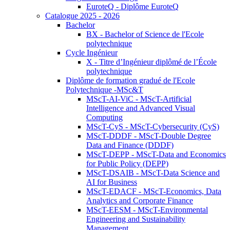
EuroteQ - Diplôme EuroteQ
Catalogue 2025 - 2026
Bachelor
BX - Bachelor of Science de l'Ecole
polytechnique
Cycle Ingénieur
X - Titre d’Ingénieur diplômé de l’École
polytechnique
Diplôme de formation gradué de l'Ecole
Polytechnique -MSc&T
MScT-AI-ViC - MScT-Artificial
Intelligence and Advanced Visual
Computing
MScT-CyS - MScT-Cybersecurity (CyS)
MScT-DDDF - MScT-Double Degree
Data and Finance (DDDF)
MScT-DEPP - MScT-Data and Economics
for Public Policy (DEPP)
MScT-DSAIB - MScT-Data Science and
AI for Business
MScT-EDACF - MScT-Economics, Data
Analytics and Corporate Finance
MScT-EESM - MScT-Environmental
Engineering and Sustainability
Management