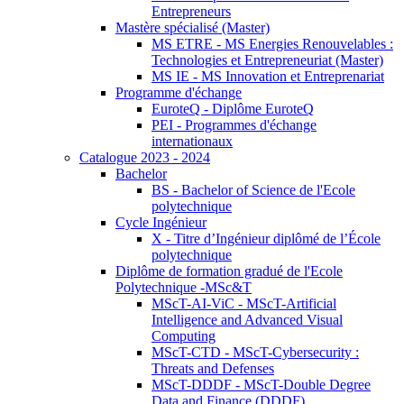
Entrepreneurs
Mastère spécialisé (Master)
MS ETRE - MS Energies Renouvelables :
Technologies et Entrepreneuriat (Master)
MS IE - MS Innovation et Entreprenariat
Programme d'échange
EuroteQ - Diplôme EuroteQ
PEI - Programmes d'échange
internationaux
Catalogue 2023 - 2024
Bachelor
BS - Bachelor of Science de l'Ecole
polytechnique
Cycle Ingénieur
X - Titre d’Ingénieur diplômé de l’École
polytechnique
Diplôme de formation gradué de l'Ecole
Polytechnique -MSc&T
MScT-AI-ViC - MScT-Artificial
Intelligence and Advanced Visual
Computing
MScT-CTD - MScT-Cybersecurity :
Threats and Defenses
MScT-DDDF - MScT-Double Degree
Data and Finance (DDDF)