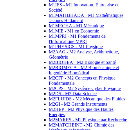
M1IES - M1 Innovation, Entreprise et
Société
M1MATHJHADA - M1 Mathématiques
Jacques Hadamard
M1MECHA - M1 Mécanique
M1MIE - M1 en Economie
M1MPRI - M1 Fondements de
l'Informatique MPRI
M1PHYSICS - M1 Physique
M2AAG - M2 Analyse, Arithmétique,
Géométrie
M2BIOHEA - M2 Biologie et Santé
M2BIOMECA - M2 Biomécanique et
Ingéniérie Biomédical
M2CFP - M2 Concepts en Physique
Fondamentale
M2CPS - M2 Système Cyber Physique
M2DS - M2 Data Science
M2FLUIDS - M2 Mécanique des Fluides
M2GI - M2 Grands Instruments
M2HEP - M2 Physique des Hautes
Energies
M2MARES - M2 Physique par Recherche
M2MATCHEINT - M2 Chimie des