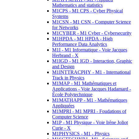
Mathematics and statistics
M1CPS - M1 CPS - Cyber Physical
Systems
M1CSN - M1 CSN - Computer Science
for Networks
M1CYBER - M1 Cyber - Cybersecurity
M1HPDA - M1 HPDA - High
Performance Data Analytics
M1I - M1 Informatique - Voie Jacques
Herbrand - X
M1IGD - M1 IGD - Interaction, Graphic
and Design
M1INTTRACPHY - M1 - International
Track in Physics
M1MAP - M1 Mathématiques et
Applications - Voie Jacques Hadamard -
École Polytechnique
M1MATHAPP - M1 - Mathématiques
Appliquées
M1MPRI - M1 MPRI - Foudations of
Computer Science
M1P - M1 Physique - Voie Irène Joliot
Curie - X
M1PHYSICS - M1 - Physics