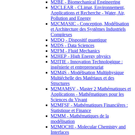
M2BE - Biomechanical Engineering
M2CLEAR - CLimat, Environnement,
Applications et Recherche - Water, Air,
Pollution and Energy
M2CMASIC - Conception, Modélisation
et Architecture des Systèmes Industriels
Complexes
M2DQ - Dispositif quantique
M2DS - Data Sciences
M2FM - Fluid Mechanics
M2HEP - High Energy physics
M2ITIE - Innovation Technologique :
ingénierie et entrepreneuriat
M2M4S - Modélisation Multiphysique
Multiéchelle des Matériaux et des
Structures
M2MAMSV - Master 2 Mathématiques et
Applications - Mathématiques pour les
Sciences du Vivant
M2MFSF - Mathématiques Financières :
Statistique et Finance
M2MM - Mathématiques de la
modélisation
M2MOCHI - Molecular Chemistry and
Interfaces