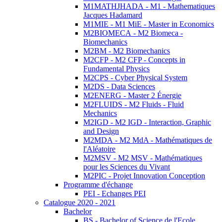
M1MATHJHADA - M1 - Mathematiques
Jacques Hadamard
M1MIE - M1 MiE - Master in Economics
M2BIOMECA - M2 Biomeca -
Biomechanics
M2BM - M2 Biomechanics
M2CFP - M2 CFP - Concepts in
Fundamental Physics
M2CPS - Cyber Physical System
M2DS - Data Sciences
M2ENERG - Master 2 Énergie
M2FLUIDS - M2 Fluids - Fluid
Mechanics
M2IGD - M2 IGD - Interaction, Graphic
and Design
M2MDA - M2 MdA - Mathématiques de
l'Aléatoire
M2MSV - M2 MSV - Mathématiques
pour les Sciences du Vivant
M2PIC - Projet Innovation Conception
Programme d'échange
PEI - Echanges PEI
Catalogue 2020 - 2021
Bachelor
BS - Bachelor of Science de l'Ecole