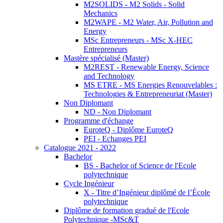
M2SOLIDS - M2 Solids - Solid
Mechanics
M2WAPE - M2 Water, Air, Pollution and
Energy
MSc Entrepreneurs - MSc X-HEC
Entrepreneurs
Mastère spécialisé (Master)
M2REST - Renewable Energy, Science
and Technology
MS ETRE - MS Energies Renouvelables :
Technologies & Entrepreneuriat (Master)
Non Diplomant
ND - Non Diplomant
Programme d'échange
EuroteQ - Diplôme EuroteQ
PEI - Echanges PEI
Catalogue 2021 - 2022
Bachelor
BS - Bachelor of Science de l'Ecole
polytechnique
Cycle Ingénieur
X - Titre d’Ingénieur diplômé de l’École
polytechnique
Diplôme de formation gradué de l'Ecole
Polytechnique -MSc&T