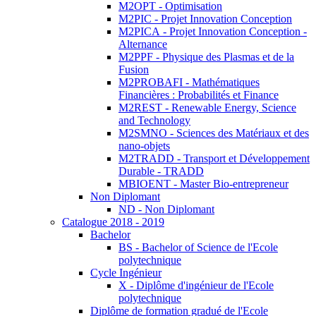
M2OPT - Optimisation
M2PIC - Projet Innovation Conception
M2PICA - Projet Innovation Conception -
Alternance
M2PPF - Physique des Plasmas et de la
Fusion
M2PROBAFI - Mathématiques
Financières : Probabilités et Finance
M2REST - Renewable Energy, Science
and Technology
M2SMNO - Sciences des Matériaux et des
nano-objets
M2TRADD - Transport et Développement
Durable - TRADD
MBIOENT - Master Bio-entrepreneur
Non Diplomant
ND - Non Diplomant
Catalogue 2018 - 2019
Bachelor
BS - Bachelor of Science de l'Ecole
polytechnique
Cycle Ingénieur
X - Diplôme d'ingénieur de l'Ecole
polytechnique
Diplôme de formation gradué de l'Ecole