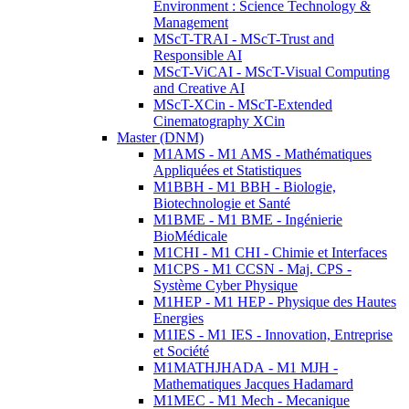
Environment : Science Technology &
Management
MScT-TRAI - MScT-Trust and
Responsible AI
MScT-ViCAI - MScT-Visual Computing
and Creative AI
MScT-XCin - MScT-Extended
Cinematography XCin
Master (DNM)
M1AMS - M1 AMS - Mathématiques
Appliquées et Statistiques
M1BBH - M1 BBH - Biologie,
Biotechnologie et Santé
M1BME - M1 BME - Ingénierie
BioMédicale
M1CHI - M1 CHI - Chimie et Interfaces
M1CPS - M1 CCSN - Maj. CPS -
Système Cyber Physique
M1HEP - M1 HEP - Physique des Hautes
Energies
M1IES - M1 IES - Innovation, Entreprise
et Société
M1MATHJHADA - M1 MJH -
Mathematiques Jacques Hadamard
M1MEC - M1 Mech - Mecanique