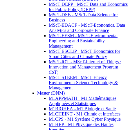
MScT-DEPP - MScT-Data and Economics
for Public Policy (DEPP)
MScT-DSB - MScT-Data Science for
Business
MScT-EDACF - MScT-Economics, Data
Analytics and Corporate Finance
MScT-EESM - MScT-Environmental
Engineering and Sustainability
Management
MScT-ESCLiP - MScT-Economics for
Smart Cities and Climate Policy
MScT-IOT - MScT-Internet of Things :
Innovation and Management Program
(IoT)
MScT-STEEM - MScT-Energy
Environment : Science Technology &
Management
Master (DNM)
M1APPMATH - M1 Mathématiques
Appliquées et Statistiques
M1BIOHEA - M1 Biologie et Santé
M1CHEINT - M1 Chimie et Interfaces
M1CPS - M1 Système Cyber Physique
M1HEP - M1 Physique des Hautes
Energies