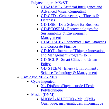
Polytechnique -MSc&T
GD-AIAVC - Artificial Intelligence and
Advanced Visual Computing
GD-CTD - Cybersecurity : Threats &
Defenses
GD-DSB - Data Science for Business
GD-ECOSEM - Ecotechnologies for
Sustainability & Environment
Management
GD-EDACF - Economics, Data Analytics
and Corporate Finance
GD-IOT - Internet of Things : Innovation
and Management Program (IoT)
GD-SCUP - Smart Cities and Urban
Policy
GD-STEEM - Energy Environment :
Science Technology & Management
Catalogue 2017 - 2018
Cycle Ingénieur
X - Diplôme d'ingénieur de l'Ecole
Polytechnique
Master (DNM)
M1QMI - M1 FODQ - Maj. QMI -
Quantique, mathematiques, informatique