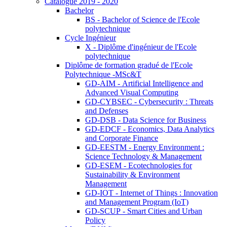
Catalogue 2019 - 2020
Bachelor
BS - Bachelor of Science de l'Ecole
polytechnique
Cycle Ingénieur
X - Diplôme d'ingénieur de l'Ecole
polytechnique
Diplôme de formation gradué de l'Ecole
Polytechnique -MSc&T
GD-AIM - Artificial Intelligence and
Advanced Visual Computing
GD-CYBSEC - Cybersecurity : Threats
and Defenses
GD-DSB - Data Science for Business
GD-EDCF - Economics, Data Analytics
and Corporate Finance
GD-EESTM - Energy Environment :
Science Technology & Management
GD-ESEM - Ecotechnologies for
Sustainability & Environment
Management
GD-IOT - Internet of Things : Innovation
and Management Program (IoT)
GD-SCUP - Smart Cities and Urban
Policy