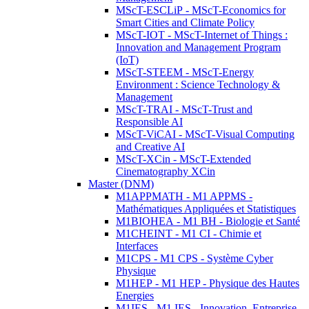
MScT-ESCLiP - MScT-Economics for
Smart Cities and Climate Policy
MScT-IOT - MScT-Internet of Things :
Innovation and Management Program
(IoT)
MScT-STEEM - MScT-Energy
Environment : Science Technology &
Management
MScT-TRAI - MScT-Trust and
Responsible AI
MScT-ViCAI - MScT-Visual Computing
and Creative AI
MScT-XCin - MScT-Extended
Cinematography XCin
Master (DNM)
M1APPMATH - M1 APPMS -
Mathématiques Appliquées et Statistiques
M1BIOHEA - M1 BH - Biologie et Santé
M1CHEINT - M1 CI - Chimie et
Interfaces
M1CPS - M1 CPS - Système Cyber
Physique
M1HEP - M1 HEP - Physique des Hautes
Energies
M1IES - M1 IES - Innovation, Entreprise