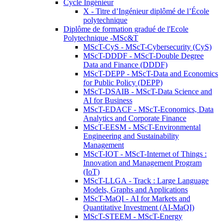
Cycle Ingénieur
X - Titre d’Ingénieur diplômé de l’École
polytechnique
Diplôme de formation gradué de l'Ecole
Polytechnique -MSc&T
MScT-CyS - MScT-Cybersecurity (CyS)
MScT-DDDF - MScT-Double Degree
Data and Finance (DDDF)
MScT-DEPP - MScT-Data and Economics
for Public Policy (DEPP)
MScT-DSAIB - MScT-Data Science and
AI for Business
MScT-EDACF - MScT-Economics, Data
Analytics and Corporate Finance
MScT-EESM - MScT-Environmental
Engineering and Sustainability
Management
MScT-IOT - MScT-Internet of Things :
Innovation and Management Program
(IoT)
MScT-LLGA - Track : Large Language
Models, Graphs and Applications
MScT-MaQI - AI for Markets and
Quantitative Investment (AI-MaQI)
MScT-STEEM - MScT-Energy