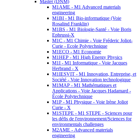
Master (DNM)
M1AME - M1 Advanced materials
engineering
M1BI - M1 Bio-informatique (Voie
Rosalind Franklin)
M1BS - M1 Biologie-Santé - Voie Boris
Ephrussi-X
M1C - M1 Chimie - Voie Fréderic Joliot-
Curie - Ecole Polytechnique
M1ECO - M1 Economie
M1HEP - M1 High Energy Physics
M1I - M1 Informatique - Voie Jacques
Herbrand - X
M1IESVIT - M1 Innovation, Entreprise, et
Société - Voie Innovation technologique
M1MAP - M1 Mathématiques et
Applications - Voie Jacques Hadamard -
École Polytechnique
M1P - M1 Physique - Voie Irène Joliot
Curie - X
M1STEPE - M1 STEPE - Sciences pour
les défis de l'environnement/Sciences for
environmentals challenges
M2AME - Advanced materials
engineering