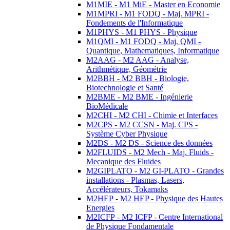
M1MIE - M1 MiE - Master en Economie
M1MPRI - M1 FODQ - Maj. MPRI -
Fondements de l'Informatique
M1PHYS - M1 PHYS - Physique
M1QMI - M1 FODQ - Maj. QMI -
Quantique, Mathematiques, Informatique
M2AAG - M2 AAG - Analyse,
Arithmétique, Géométrie
M2BBH - M2 BBH - Biologie,
Biotechnologie et Santé
M2BME - M2 BME - Ingénierie
BioMédicale
M2CHI - M2 CHI - Chimie et Interfaces
M2CPS - M2 CCSN - Maj. CPS -
Système Cyber Physique
M2DS - M2 DS - Science des données
M2FLUIDS - M2 Mech - Maj. Fluids -
Mecanique des Fluides
M2GIPLATO - M2 GI-PLATO - Grandes
installations - Plasmas, Lasers,
Accélérateurs, Tokamaks
M2HEP - M2 HEP - Physique des Hautes
Energies
M2ICFP - M2 ICFP - Centre International
de Physique Fondamentale