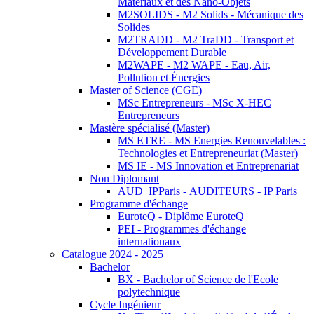
Matériaux et des Nano-Objets
M2SOLIDS - M2 Solids - Mécanique des
Solides
M2TRADD - M2 TraDD - Transport et
Développement Durable
M2WAPE - M2 WAPE - Eau, Air,
Pollution et Énergies
Master of Science (CGE)
MSc Entrepreneurs - MSc X-HEC
Entrepreneurs
Mastère spécialisé (Master)
MS ETRE - MS Energies Renouvelables :
Technologies et Entrepreneuriat (Master)
MS IE - MS Innovation et Entreprenariat
Non Diplomant
AUD_IPParis - AUDITEURS - IP Paris
Programme d'échange
EuroteQ - Diplôme EuroteQ
PEI - Programmes d'échange
internationaux
Catalogue 2024 - 2025
Bachelor
BX - Bachelor of Science de l'Ecole
polytechnique
Cycle Ingénieur