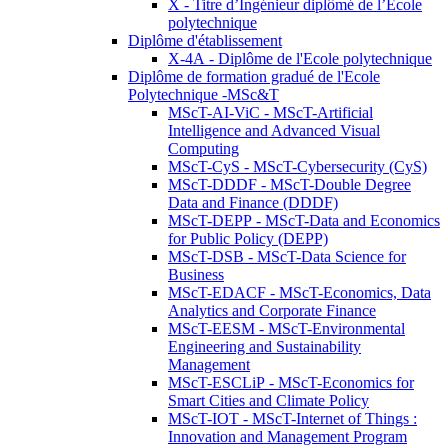
X - Titre d’Ingénieur diplômé de l’École
polytechnique
Diplôme d'établissement
X-4A - Diplôme de l'Ecole polytechnique
Diplôme de formation gradué de l'Ecole
Polytechnique -MSc&T
MScT-AI-ViC - MScT-Artificial
Intelligence and Advanced Visual
Computing
MScT-CyS - MScT-Cybersecurity (CyS)
MScT-DDDF - MScT-Double Degree
Data and Finance (DDDF)
MScT-DEPP - MScT-Data and Economics
for Public Policy (DEPP)
MScT-DSB - MScT-Data Science for
Business
MScT-EDACF - MScT-Economics, Data
Analytics and Corporate Finance
MScT-EESM - MScT-Environmental
Engineering and Sustainability
Management
MScT-ESCLiP - MScT-Economics for
Smart Cities and Climate Policy
MScT-IOT - MScT-Internet of Things :
Innovation and Management Program