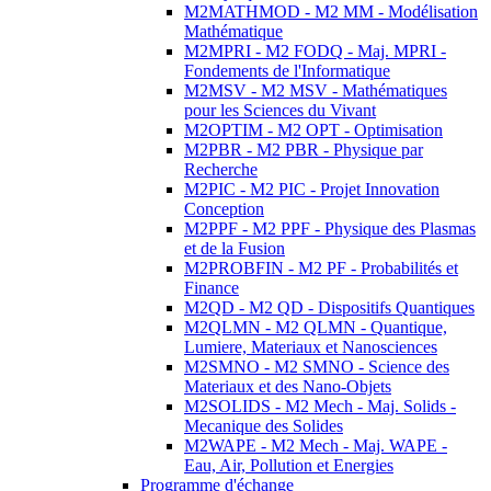
M2MATHMOD - M2 MM - Modélisation
Mathématique
M2MPRI - M2 FODQ - Maj. MPRI -
Fondements de l'Informatique
M2MSV - M2 MSV - Mathématiques
pour les Sciences du Vivant
M2OPTIM - M2 OPT - Optimisation
M2PBR - M2 PBR - Physique par
Recherche
M2PIC - M2 PIC - Projet Innovation
Conception
M2PPF - M2 PPF - Physique des Plasmas
et de la Fusion
M2PROBFIN - M2 PF - Probabilités et
Finance
M2QD - M2 QD - Dispositifs Quantiques
M2QLMN - M2 QLMN - Quantique,
Lumiere, Materiaux et Nanosciences
M2SMNO - M2 SMNO - Science des
Materiaux et des Nano-Objets
M2SOLIDS - M2 Mech - Maj. Solids -
Mecanique des Solides
M2WAPE - M2 Mech - Maj. WAPE -
Eau, Air, Pollution et Energies
Programme d'échange