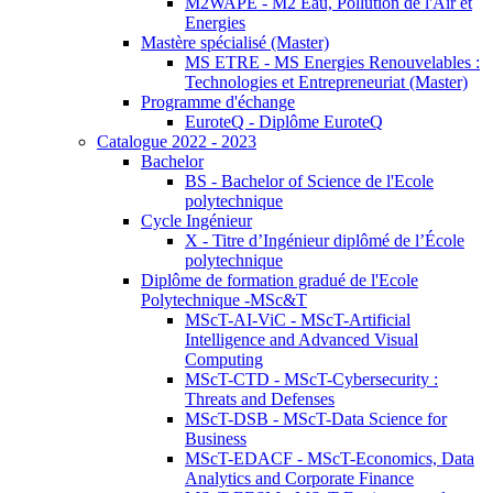
M2WAPE - M2 Eau, Pollution de l'Air et
Energies
Mastère spécialisé (Master)
MS ETRE - MS Energies Renouvelables :
Technologies et Entrepreneuriat (Master)
Programme d'échange
EuroteQ - Diplôme EuroteQ
Catalogue 2022 - 2023
Bachelor
BS - Bachelor of Science de l'Ecole
polytechnique
Cycle Ingénieur
X - Titre d’Ingénieur diplômé de l’École
polytechnique
Diplôme de formation gradué de l'Ecole
Polytechnique -MSc&T
MScT-AI-ViC - MScT-Artificial
Intelligence and Advanced Visual
Computing
MScT-CTD - MScT-Cybersecurity :
Threats and Defenses
MScT-DSB - MScT-Data Science for
Business
MScT-EDACF - MScT-Economics, Data
Analytics and Corporate Finance