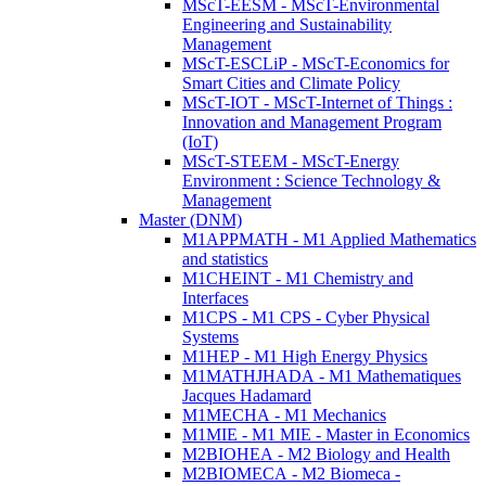
MScT-EESM - MScT-Environmental
Engineering and Sustainability
Management
MScT-ESCLiP - MScT-Economics for
Smart Cities and Climate Policy
MScT-IOT - MScT-Internet of Things :
Innovation and Management Program
(IoT)
MScT-STEEM - MScT-Energy
Environment : Science Technology &
Management
Master (DNM)
M1APPMATH - M1 Applied Mathematics
and statistics
M1CHEINT - M1 Chemistry and
Interfaces
M1CPS - M1 CPS - Cyber Physical
Systems
M1HEP - M1 High Energy Physics
M1MATHJHADA - M1 Mathematiques
Jacques Hadamard
M1MECHA - M1 Mechanics
M1MIE - M1 MIE - Master in Economics
M2BIOHEA - M2 Biology and Health
M2BIOMECA - M2 Biomeca -