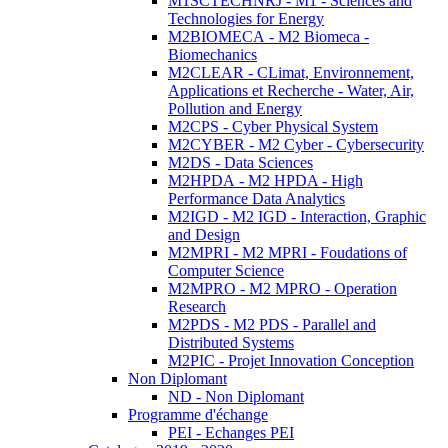
M1SCTECHNRJ - M1 - Sciences and
Technologies for Energy
M2BIOMECA - M2 Biomeca -
Biomechanics
M2CLEAR - CLimat, Environnement,
Applications et Recherche - Water, Air,
Pollution and Energy
M2CPS - Cyber Physical System
M2CYBER - M2 Cyber - Cybersecurity
M2DS - Data Sciences
M2HPDA - M2 HPDA - High
Performance Data Analytics
M2IGD - M2 IGD - Interaction, Graphic
and Design
M2MPRI - M2 MPRI - Foudations of
Computer Science
M2MPRO - M2 MPRO - Operation
Research
M2PDS - M2 PDS - Parallel and
Distributed Systems
M2PIC - Projet Innovation Conception
Non Diplomant
ND - Non Diplomant
Programme d'échange
PEI - Echanges PEI