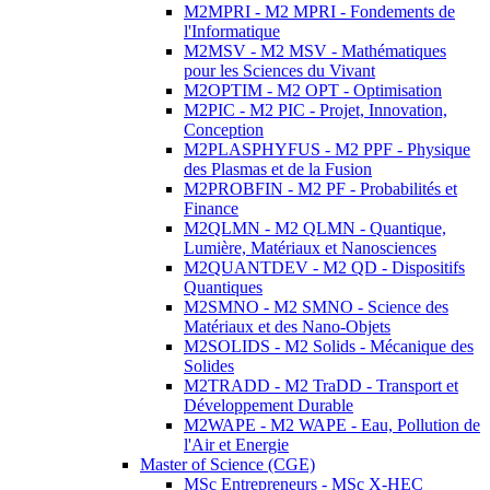
M2MPRI - M2 MPRI - Fondements de
l'Informatique
M2MSV - M2 MSV - Mathématiques
pour les Sciences du Vivant
M2OPTIM - M2 OPT - Optimisation
M2PIC - M2 PIC - Projet, Innovation,
Conception
M2PLASPHYFUS - M2 PPF - Physique
des Plasmas et de la Fusion
M2PROBFIN - M2 PF - Probabilités et
Finance
M2QLMN - M2 QLMN - Quantique,
Lumière, Matériaux et Nanosciences
M2QUANTDEV - M2 QD - Dispositifs
Quantiques
M2SMNO - M2 SMNO - Science des
Matériaux et des Nano-Objets
M2SOLIDS - M2 Solids - Mécanique des
Solides
M2TRADD - M2 TraDD - Transport et
Développement Durable
M2WAPE - M2 WAPE - Eau, Pollution de
l'Air et Energie
Master of Science (CGE)
MSc Entrepreneurs - MSc X-HEC