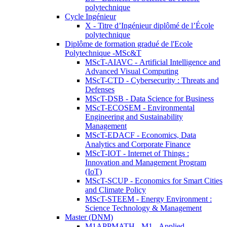
polytechnique
Cycle Ingénieur
X - Titre d’Ingénieur diplômé de l’École
polytechnique
Diplôme de formation gradué de l'Ecole
Polytechnique -MSc&T
MScT-AIAVC - Artificial Intelligence and
Advanced Visual Computing
MScT-CTD - Cybersecurity : Threats and
Defenses
MScT-DSB - Data Science for Business
MScT-ECOSEM - Environmental
Engineering and Sustainability
Management
MScT-EDACF - Economics, Data
Analytics and Corporate Finance
MScT-IOT - Internet of Things :
Innovation and Management Program
(IoT)
MScT-SCUP - Economics for Smart Cities
and Climate Policy
MScT-STEEM - Energy Environment :
Science Technology & Management
Master (DNM)
M1APPMATH - M1 - Applied