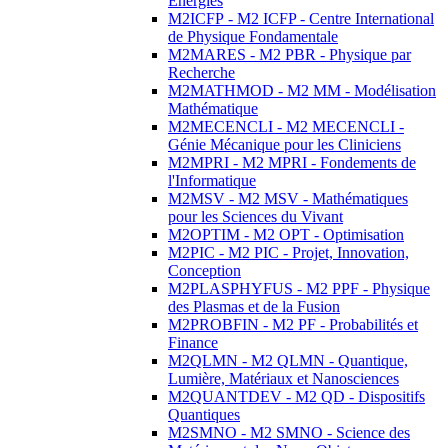
Energies
M2ICFP - M2 ICFP - Centre International
de Physique Fondamentale
M2MARES - M2 PBR - Physique par
Recherche
M2MATHMOD - M2 MM - Modélisation
Mathématique
M2MECENCLI - M2 MECENCLI -
Génie Mécanique pour les Cliniciens
M2MPRI - M2 MPRI - Fondements de
l'Informatique
M2MSV - M2 MSV - Mathématiques
pour les Sciences du Vivant
M2OPTIM - M2 OPT - Optimisation
M2PIC - M2 PIC - Projet, Innovation,
Conception
M2PLASPHYFUS - M2 PPF - Physique
des Plasmas et de la Fusion
M2PROBFIN - M2 PF - Probabilités et
Finance
M2QLMN - M2 QLMN - Quantique,
Lumière, Matériaux et Nanosciences
M2QUANTDEV - M2 QD - Dispositifs
Quantiques
M2SMNO - M2 SMNO - Science des