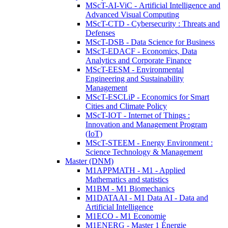
MScT-AI-ViC - Artificial Intelligence and
Advanced Visual Computing
MScT-CTD - Cybersecurity : Threats and
Defenses
MScT-DSB - Data Science for Business
MScT-EDACF - Economics, Data
Analytics and Corporate Finance
MScT-EESM - Environmental
Engineering and Sustainability
Management
MScT-ESCLiP - Economics for Smart
Cities and Climate Policy
MScT-IOT - Internet of Things :
Innovation and Management Program
(IoT)
MScT-STEEM - Energy Environment :
Science Technology & Management
Master (DNM)
M1APPMATH - M1 - Applied
Mathematics and statistics
M1BM - M1 Biomechanics
M1DATAAI - M1 Data AI - Data and
Artificial Intelligence
M1ECO - M1 Economie
M1ENERG - Master 1 Énergie