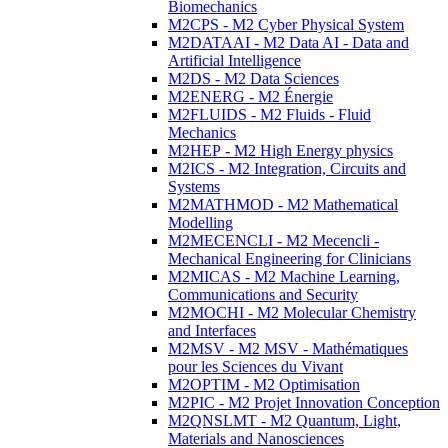
Biomechanics
M2CPS - M2 Cyber Physical System
M2DATAAI - M2 Data AI - Data and
Artificial Intelligence
M2DS - M2 Data Sciences
M2ENERG - M2 Énergie
M2FLUIDS - M2 Fluids - Fluid
Mechanics
M2HEP - M2 High Energy physics
M2ICS - M2 Integration, Circuits and
Systems
M2MATHMOD - M2 Mathematical
Modelling
M2MECENCLI - M2 Mecencli -
Mechanical Engineering for Clinicians
M2MICAS - M2 Machine Learning,
Communications and Security
M2MOCHI - M2 Molecular Chemistry
and Interfaces
M2MSV - M2 MSV - Mathématiques
pour les Sciences du Vivant
M2OPTIM - M2 Optimisation
M2PIC - M2 Projet Innovation Conception
M2QNSLMT - M2 Quantum, Light,
Materials and Nanosciences