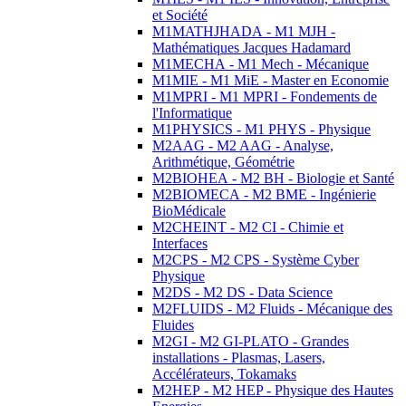
et Société
M1MATHJHADA - M1 MJH -
Mathématiques Jacques Hadamard
M1MECHA - M1 Mech - Mécanique
M1MIE - M1 MiE - Master en Economie
M1MPRI - M1 MPRI - Fondements de
l'Informatique
M1PHYSICS - M1 PHYS - Physique
M2AAG - M2 AAG - Analyse,
Arithmétique, Géométrie
M2BIOHEA - M2 BH - Biologie et Santé
M2BIOMECA - M2 BME - Ingénierie
BioMédicale
M2CHEINT - M2 CI - Chimie et
Interfaces
M2CPS - M2 CPS - Système Cyber
Physique
M2DS - M2 DS - Data Science
M2FLUIDS - M2 Fluids - Mécanique des
Fluides
M2GI - M2 GI-PLATO - Grandes
installations - Plasmas, Lasers,
Accélérateurs, Tokamaks
M2HEP - M2 HEP - Physique des Hautes