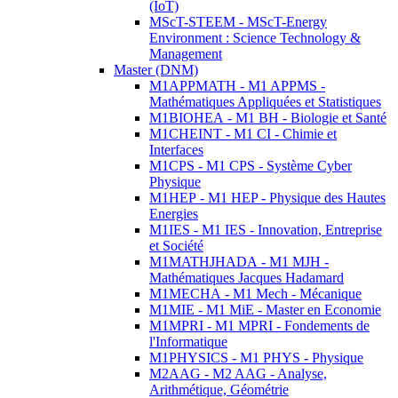
(IoT)
MScT-STEEM - MScT-Energy
Environment : Science Technology &
Management
Master (DNM)
M1APPMATH - M1 APPMS -
Mathématiques Appliquées et Statistiques
M1BIOHEA - M1 BH - Biologie et Santé
M1CHEINT - M1 CI - Chimie et
Interfaces
M1CPS - M1 CPS - Système Cyber
Physique
M1HEP - M1 HEP - Physique des Hautes
Energies
M1IES - M1 IES - Innovation, Entreprise
et Société
M1MATHJHADA - M1 MJH -
Mathématiques Jacques Hadamard
M1MECHA - M1 Mech - Mécanique
M1MIE - M1 MiE - Master en Economie
M1MPRI - M1 MPRI - Fondements de
l'Informatique
M1PHYSICS - M1 PHYS - Physique
M2AAG - M2 AAG - Analyse,
Arithmétique, Géométrie