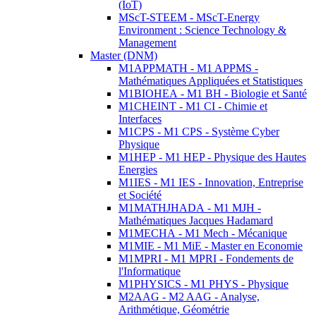
(IoT)
MScT-STEEM - MScT-Energy
Environment : Science Technology &
Management
Master (DNM)
M1APPMATH - M1 APPMS -
Mathématiques Appliquées et Statistiques
M1BIOHEA - M1 BH - Biologie et Santé
M1CHEINT - M1 CI - Chimie et
Interfaces
M1CPS - M1 CPS - Système Cyber
Physique
M1HEP - M1 HEP - Physique des Hautes
Energies
M1IES - M1 IES - Innovation, Entreprise
et Société
M1MATHJHADA - M1 MJH -
Mathématiques Jacques Hadamard
M1MECHA - M1 Mech - Mécanique
M1MIE - M1 MiE - Master en Economie
M1MPRI - M1 MPRI - Fondements de
l'Informatique
M1PHYSICS - M1 PHYS - Physique
M2AAG - M2 AAG - Analyse,
Arithmétique, Géométrie