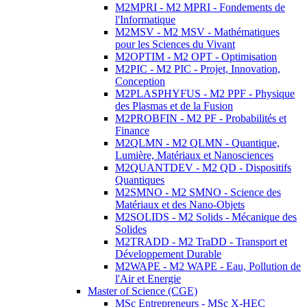
M2MPRI - M2 MPRI - Fondements de
l'Informatique
M2MSV - M2 MSV - Mathématiques
pour les Sciences du Vivant
M2OPTIM - M2 OPT - Optimisation
M2PIC - M2 PIC - Projet, Innovation,
Conception
M2PLASPHYFUS - M2 PPF - Physique
des Plasmas et de la Fusion
M2PROBFIN - M2 PF - Probabilités et
Finance
M2QLMN - M2 QLMN - Quantique,
Lumière, Matériaux et Nanosciences
M2QUANTDEV - M2 QD - Dispositifs
Quantiques
M2SMNO - M2 SMNO - Science des
Matériaux et des Nano-Objets
M2SOLIDS - M2 Solids - Mécanique des
Solides
M2TRADD - M2 TraDD - Transport et
Développement Durable
M2WAPE - M2 WAPE - Eau, Pollution de
l'Air et Energie
Master of Science (CGE)
MSc Entrepreneurs - MSc X-HEC