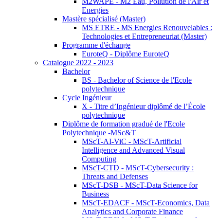
M2WAPE - M2 Eau, Pollution de l'Air et
Energies
Mastère spécialisé (Master)
MS ETRE - MS Energies Renouvelables :
Technologies et Entrepreneuriat (Master)
Programme d'échange
EuroteQ - Diplôme EuroteQ
Catalogue 2022 - 2023
Bachelor
BS - Bachelor of Science de l'Ecole
polytechnique
Cycle Ingénieur
X - Titre d’Ingénieur diplômé de l’École
polytechnique
Diplôme de formation gradué de l'Ecole
Polytechnique -MSc&T
MScT-AI-ViC - MScT-Artificial
Intelligence and Advanced Visual
Computing
MScT-CTD - MScT-Cybersecurity :
Threats and Defenses
MScT-DSB - MScT-Data Science for
Business
MScT-EDACF - MScT-Economics, Data
Analytics and Corporate Finance