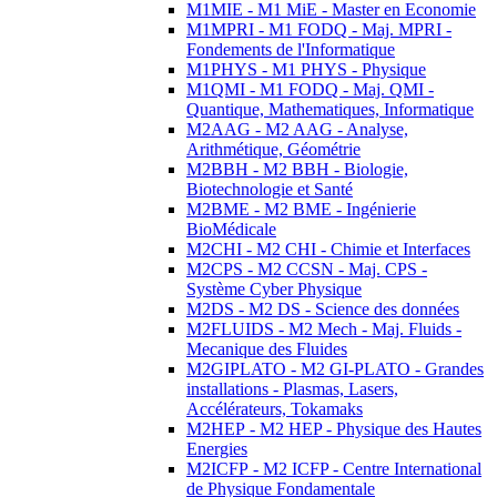
M1MIE - M1 MiE - Master en Economie
M1MPRI - M1 FODQ - Maj. MPRI -
Fondements de l'Informatique
M1PHYS - M1 PHYS - Physique
M1QMI - M1 FODQ - Maj. QMI -
Quantique, Mathematiques, Informatique
M2AAG - M2 AAG - Analyse,
Arithmétique, Géométrie
M2BBH - M2 BBH - Biologie,
Biotechnologie et Santé
M2BME - M2 BME - Ingénierie
BioMédicale
M2CHI - M2 CHI - Chimie et Interfaces
M2CPS - M2 CCSN - Maj. CPS -
Système Cyber Physique
M2DS - M2 DS - Science des données
M2FLUIDS - M2 Mech - Maj. Fluids -
Mecanique des Fluides
M2GIPLATO - M2 GI-PLATO - Grandes
installations - Plasmas, Lasers,
Accélérateurs, Tokamaks
M2HEP - M2 HEP - Physique des Hautes
Energies
M2ICFP - M2 ICFP - Centre International
de Physique Fondamentale