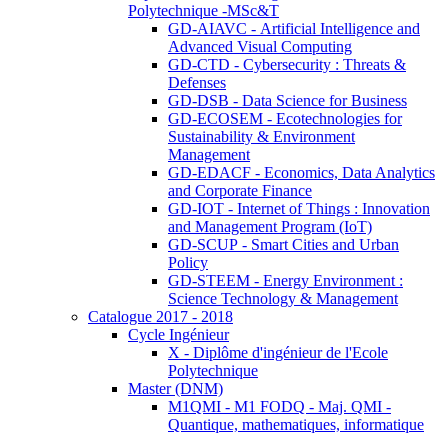
Polytechnique -MSc&T
GD-AIAVC - Artificial Intelligence and
Advanced Visual Computing
GD-CTD - Cybersecurity : Threats &
Defenses
GD-DSB - Data Science for Business
GD-ECOSEM - Ecotechnologies for
Sustainability & Environment
Management
GD-EDACF - Economics, Data Analytics
and Corporate Finance
GD-IOT - Internet of Things : Innovation
and Management Program (IoT)
GD-SCUP - Smart Cities and Urban
Policy
GD-STEEM - Energy Environment :
Science Technology & Management
Catalogue 2017 - 2018
Cycle Ingénieur
X - Diplôme d'ingénieur de l'Ecole
Polytechnique
Master (DNM)
M1QMI - M1 FODQ - Maj. QMI -
Quantique, mathematiques, informatique