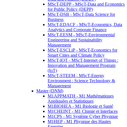
MScT-DEPP - MScT-Data and Economics
for Public Policy (DEPP)
MScT-DSB - MScT-Data Science for
Business
MScT-EDACF - MScT-Economics, Data
Analytics and Corporate Finance
MScT-EESM - MScT-Environmental
Engineering and Sustainability
Management
MScT-ESCLiP - MScT-Economics for
Smart Cities and Climate Policy
MScT-IOT - MScT-Internet of Things :
Innovation and Management Program
(IoT)
MScT-STEEM - MScT-Energy
Environment : Science Technology &
Management
Master (DNM)
M1APPMATH - M1 Mathématiques
Appliquées et Statistiques
M1BIOHEA - M1 Biologie et Santé
M1CHEINT - M1 Chimie et Interfaces
M1CPS - M1 Système Cyber Physique
M1HEP - M1 Physique des Hautes
Energies