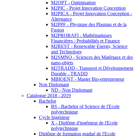
M2OPT - Optimisation
M2PIC - Projet Innovation Conception
M2PICA - Projet Innovation Conception -
Alternance
M2PPF - Physique des Plasmas et de la
Fusion
M2PROBAFI - Mathématiques
Financières : Probabilités et Finance
M2REST - Renewable Energy, Science
and Technology
M2SMNO - Sciences des Matériaux et des
nano-objets
M2TRADD - Transport et Développement
Durable - TRADD
MBIOENT - Master Bio-entrepreneur
Non Diplomant
ND - Non Diplomant
Catalogue 2018 - 2019
Bachelor
BS - Bachelor of Science de l'Ecole
polytechnique
Cycle Ingénieur
X - Diplôme d'ingénieur de l'Ecole
polytechnique
Diplôme de formation gradué de l'Ecole