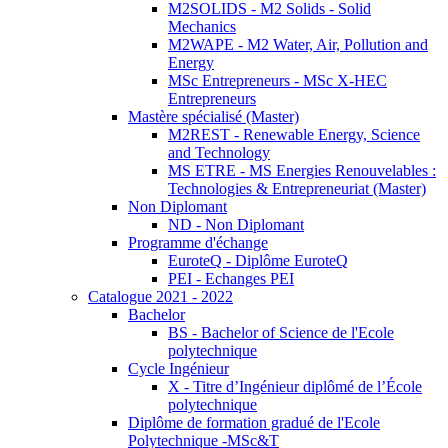
M2SOLIDS - M2 Solids - Solid
Mechanics
M2WAPE - M2 Water, Air, Pollution and
Energy
MSc Entrepreneurs - MSc X-HEC
Entrepreneurs
Mastère spécialisé (Master)
M2REST - Renewable Energy, Science
and Technology
MS ETRE - MS Energies Renouvelables :
Technologies & Entrepreneuriat (Master)
Non Diplomant
ND - Non Diplomant
Programme d'échange
EuroteQ - Diplôme EuroteQ
PEI - Echanges PEI
Catalogue 2021 - 2022
Bachelor
BS - Bachelor of Science de l'Ecole
polytechnique
Cycle Ingénieur
X - Titre d’Ingénieur diplômé de l’École
polytechnique
Diplôme de formation gradué de l'Ecole
Polytechnique -MSc&T