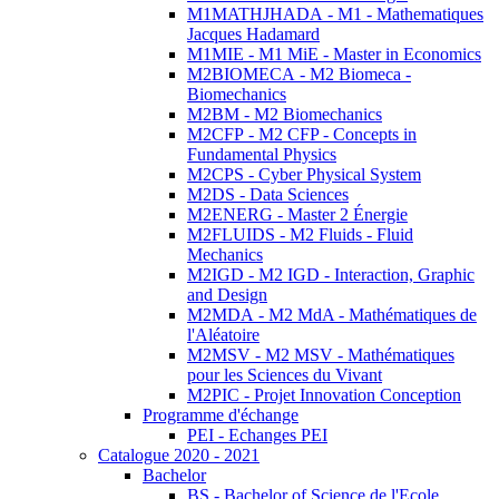
M1MATHJHADA - M1 - Mathematiques
Jacques Hadamard
M1MIE - M1 MiE - Master in Economics
M2BIOMECA - M2 Biomeca -
Biomechanics
M2BM - M2 Biomechanics
M2CFP - M2 CFP - Concepts in
Fundamental Physics
M2CPS - Cyber Physical System
M2DS - Data Sciences
M2ENERG - Master 2 Énergie
M2FLUIDS - M2 Fluids - Fluid
Mechanics
M2IGD - M2 IGD - Interaction, Graphic
and Design
M2MDA - M2 MdA - Mathématiques de
l'Aléatoire
M2MSV - M2 MSV - Mathématiques
pour les Sciences du Vivant
M2PIC - Projet Innovation Conception
Programme d'échange
PEI - Echanges PEI
Catalogue 2020 - 2021
Bachelor
BS - Bachelor of Science de l'Ecole