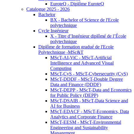
EuroteQ - Diplôme EuroteQ
Catalogue 2025 - 2026
Bachelor
BX - Bachelor of Science de l'Ecole
polytechnique
Cycle Ingénieur
X - Titre d’Ingénieur diplômé de l’École
polytechnique
Diplôme de formation gradué de l'Ecole
Polytechnique -MSc&T
MScT-AI-ViC - MScT-Artificial
Intelligence and Advanced Visual
Computing
MScT-CyS - MScT-Cybersecurity (CyS)
MScT-DDDF - MScT-Double Degree
Data and Finance (DDDF)
MScT-DEPP - MScT-Data and Economics
for Public Policy (DEPP)
MScT-DSAIB - MScT-Data Science and
AI for Business
MScT-EDACF - MScT-Economics, Data
Analytics and Corporate Finance
MScT-EESM - MScT-Environmental
Engineering and Sustainability
Management