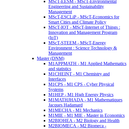
MScT-EESM - MScT-Environmental
Engineering and Sustainability
Management
MScT-ESCLiP - MScT-Economics for
Smart Cities and Climate Policy
MScT-IOT - MScT-Internet of Things :
Innovation and Management Program
(IoT)
MScT-STEEM - MScT-Energy
Environment : Science Technology &
Management
Master (DNM)
M1APPMATH - M1 Applied Mathematics
and statistics
M1CHEINT - M1 Chemistry and
Interfaces
M1CPS - M1 CPS - Cyber Physical
Systems
M1HEP - M1 High Energy Physics
M1MATHJHADA - M1 Mathematiques
Jacques Hadamard
M1MECHA - M1 Mechanics
M1MIE - M1 MIE - Master in Economics
M2BIOHEA - M2 Biology and Health
M2BIOMECA - M2 Biomeca -