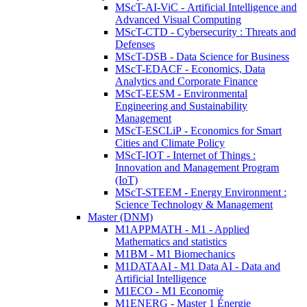
MScT-AI-ViC - Artificial Intelligence and
Advanced Visual Computing
MScT-CTD - Cybersecurity : Threats and
Defenses
MScT-DSB - Data Science for Business
MScT-EDACF - Economics, Data
Analytics and Corporate Finance
MScT-EESM - Environmental
Engineering and Sustainability
Management
MScT-ESCLiP - Economics for Smart
Cities and Climate Policy
MScT-IOT - Internet of Things :
Innovation and Management Program
(IoT)
MScT-STEEM - Energy Environment :
Science Technology & Management
Master (DNM)
M1APPMATH - M1 - Applied
Mathematics and statistics
M1BM - M1 Biomechanics
M1DATAAI - M1 Data AI - Data and
Artificial Intelligence
M1ECO - M1 Economie
M1ENERG - Master 1 Énergie