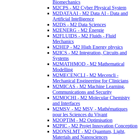
Biomechanics
M2CPS - M2 Cyber Physical System
M2DATAAI - M2 Data AI - Data and
Artificial Intelligence
M2DS - M2 Data Sciences
M2ENERG - M2 Énergie
M2FLUIDS - M2 Fluids - Fluid
Mechanics
M2HEP - M2 High Energy physics
M2ICS - M2 Integration, Circuits and
Systems
M2MATHMOD - M2 Mathematical
Modelling
M2MECENCLI - M2 Mecencli -
Mechanical Engineering for Clinicians
M2MICAS - M2 Machine Learning,
Communications and Security
M2MOCHI - M2 Molecular Chemistry
and Interfaces
M2MSV - M2 MSV - Mathématiques
pour les Sciences du Vivant
M2OPTIM - M2 Optimisation
M2PIC - M2 Projet Innovation Conception
M2QNSLMT - M2 Quantum, Light,
Materials and Nanosciences