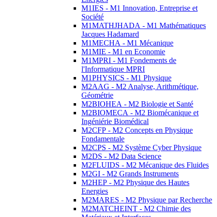
M1IES - M1 Innovation, Entreprise et
Société
M1MATHJHADA - M1 Mathématiques
Jacques Hadamard
M1MECHA - M1 Mécanique
M1MIE - M1 en Economie
M1MPRI - M1 Fondements de
l'Informatique MPRI
M1PHYSICS - M1 Physique
M2AAG - M2 Analyse, Arithmétique,
Géométrie
M2BIOHEA - M2 Biologie et Santé
M2BIOMECA - M2 Biomécanique et
Ingéniérie Biomédical
M2CFP - M2 Concepts en Physique
Fondamentale
M2CPS - M2 Système Cyber Physique
M2DS - M2 Data Science
M2FLUIDS - M2 Mécanique des Fluides
M2GI - M2 Grands Instruments
M2HEP - M2 Physique des Hautes
Energies
M2MARES - M2 Physique par Recherche
M2MATCHEINT - M2 Chimie des