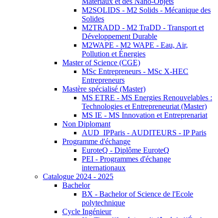
Matériaux et des Nano-Objets
M2SOLIDS - M2 Solids - Mécanique des
Solides
M2TRADD - M2 TraDD - Transport et
Développement Durable
M2WAPE - M2 WAPE - Eau, Air,
Pollution et Énergies
Master of Science (CGE)
MSc Entrepreneurs - MSc X-HEC
Entrepreneurs
Mastère spécialisé (Master)
MS ETRE - MS Energies Renouvelables :
Technologies et Entrepreneuriat (Master)
MS IE - MS Innovation et Entreprenariat
Non Diplomant
AUD_IPParis - AUDITEURS - IP Paris
Programme d'échange
EuroteQ - Diplôme EuroteQ
PEI - Programmes d'échange
internationaux
Catalogue 2024 - 2025
Bachelor
BX - Bachelor of Science de l'Ecole
polytechnique
Cycle Ingénieur