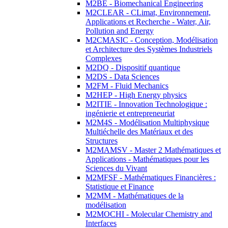
M2BE - Biomechanical Engineering
M2CLEAR - CLimat, Environnement,
Applications et Recherche - Water, Air,
Pollution and Energy
M2CMASIC - Conception, Modélisation
et Architecture des Systèmes Industriels
Complexes
M2DQ - Dispositif quantique
M2DS - Data Sciences
M2FM - Fluid Mechanics
M2HEP - High Energy physics
M2ITIE - Innovation Technologique :
ingénierie et entrepreneuriat
M2M4S - Modélisation Multiphysique
Multiéchelle des Matériaux et des
Structures
M2MAMSV - Master 2 Mathématiques et
Applications - Mathématiques pour les
Sciences du Vivant
M2MFSF - Mathématiques Financières :
Statistique et Finance
M2MM - Mathématiques de la
modélisation
M2MOCHI - Molecular Chemistry and
Interfaces