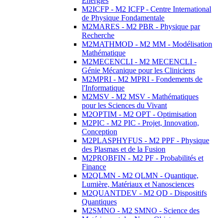
Energies
M2ICFP - M2 ICFP - Centre International
de Physique Fondamentale
M2MARES - M2 PBR - Physique par
Recherche
M2MATHMOD - M2 MM - Modélisation
Mathématique
M2MECENCLI - M2 MECENCLI -
Génie Mécanique pour les Cliniciens
M2MPRI - M2 MPRI - Fondements de
l'Informatique
M2MSV - M2 MSV - Mathématiques
pour les Sciences du Vivant
M2OPTIM - M2 OPT - Optimisation
M2PIC - M2 PIC - Projet, Innovation,
Conception
M2PLASPHYFUS - M2 PPF - Physique
des Plasmas et de la Fusion
M2PROBFIN - M2 PF - Probabilités et
Finance
M2QLMN - M2 QLMN - Quantique,
Lumière, Matériaux et Nanosciences
M2QUANTDEV - M2 QD - Dispositifs
Quantiques
M2SMNO - M2 SMNO - Science des