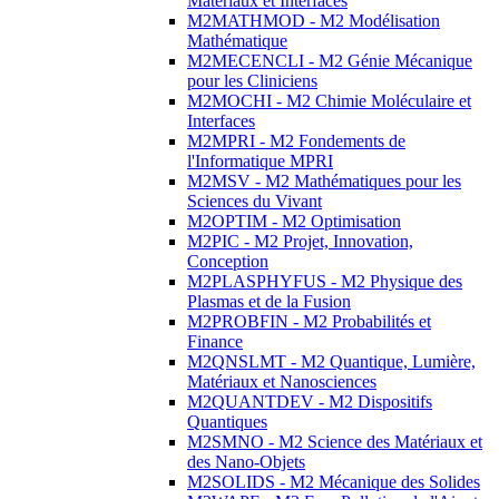
Matériaux et Interfaces
M2MATHMOD - M2 Modélisation
Mathématique
M2MECENCLI - M2 Génie Mécanique
pour les Cliniciens
M2MOCHI - M2 Chimie Moléculaire et
Interfaces
M2MPRI - M2 Fondements de
l'Informatique MPRI
M2MSV - M2 Mathématiques pour les
Sciences du Vivant
M2OPTIM - M2 Optimisation
M2PIC - M2 Projet, Innovation,
Conception
M2PLASPHYFUS - M2 Physique des
Plasmas et de la Fusion
M2PROBFIN - M2 Probabilités et
Finance
M2QNSLMT - M2 Quantique, Lumière,
Matériaux et Nanosciences
M2QUANTDEV - M2 Dispositifs
Quantiques
M2SMNO - M2 Science des Matériaux et
des Nano-Objets
M2SOLIDS - M2 Mécanique des Solides