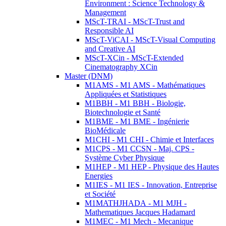
Environment : Science Technology &
Management
MScT-TRAI - MScT-Trust and
Responsible AI
MScT-ViCAI - MScT-Visual Computing
and Creative AI
MScT-XCin - MScT-Extended
Cinematography XCin
Master (DNM)
M1AMS - M1 AMS - Mathématiques
Appliquées et Statistiques
M1BBH - M1 BBH - Biologie,
Biotechnologie et Santé
M1BME - M1 BME - Ingénierie
BioMédicale
M1CHI - M1 CHI - Chimie et Interfaces
M1CPS - M1 CCSN - Maj. CPS -
Système Cyber Physique
M1HEP - M1 HEP - Physique des Hautes
Energies
M1IES - M1 IES - Innovation, Entreprise
et Société
M1MATHJHADA - M1 MJH -
Mathematiques Jacques Hadamard
M1MEC - M1 Mech - Mecanique