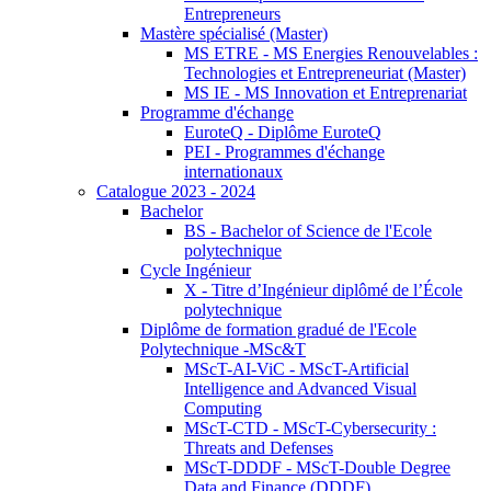
Entrepreneurs
Mastère spécialisé (Master)
MS ETRE - MS Energies Renouvelables :
Technologies et Entrepreneuriat (Master)
MS IE - MS Innovation et Entreprenariat
Programme d'échange
EuroteQ - Diplôme EuroteQ
PEI - Programmes d'échange
internationaux
Catalogue 2023 - 2024
Bachelor
BS - Bachelor of Science de l'Ecole
polytechnique
Cycle Ingénieur
X - Titre d’Ingénieur diplômé de l’École
polytechnique
Diplôme de formation gradué de l'Ecole
Polytechnique -MSc&T
MScT-AI-ViC - MScT-Artificial
Intelligence and Advanced Visual
Computing
MScT-CTD - MScT-Cybersecurity :
Threats and Defenses
MScT-DDDF - MScT-Double Degree
Data and Finance (DDDF)