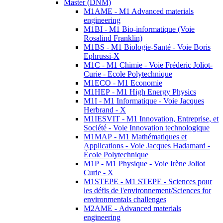
Master (DNM)
M1AME - M1 Advanced materials
engineering
M1BI - M1 Bio-informatique (Voie
Rosalind Franklin)
M1BS - M1 Biologie-Santé - Voie Boris
Ephrussi-X
M1C - M1 Chimie - Voie Fréderic Joliot-
Curie - Ecole Polytechnique
M1ECO - M1 Economie
M1HEP - M1 High Energy Physics
M1I - M1 Informatique - Voie Jacques
Herbrand - X
M1IESVIT - M1 Innovation, Entreprise, et
Société - Voie Innovation technologique
M1MAP - M1 Mathématiques et
Applications - Voie Jacques Hadamard -
École Polytechnique
M1P - M1 Physique - Voie Irène Joliot
Curie - X
M1STEPE - M1 STEPE - Sciences pour
les défis de l'environnement/Sciences for
environmentals challenges
M2AME - Advanced materials
engineering