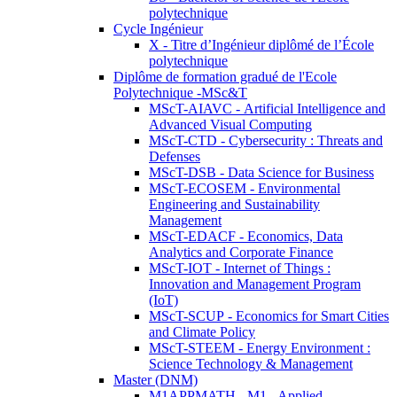
polytechnique
Cycle Ingénieur
X - Titre d’Ingénieur diplômé de l’École
polytechnique
Diplôme de formation gradué de l'Ecole
Polytechnique -MSc&T
MScT-AIAVC - Artificial Intelligence and
Advanced Visual Computing
MScT-CTD - Cybersecurity : Threats and
Defenses
MScT-DSB - Data Science for Business
MScT-ECOSEM - Environmental
Engineering and Sustainability
Management
MScT-EDACF - Economics, Data
Analytics and Corporate Finance
MScT-IOT - Internet of Things :
Innovation and Management Program
(IoT)
MScT-SCUP - Economics for Smart Cities
and Climate Policy
MScT-STEEM - Energy Environment :
Science Technology & Management
Master (DNM)
M1APPMATH - M1 - Applied