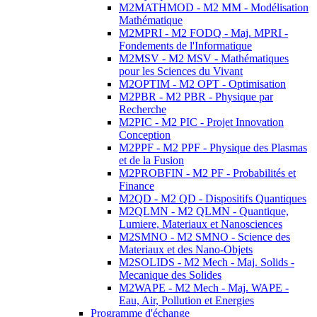
M2MATHMOD - M2 MM - Modélisation
Mathématique
M2MPRI - M2 FODQ - Maj. MPRI -
Fondements de l'Informatique
M2MSV - M2 MSV - Mathématiques
pour les Sciences du Vivant
M2OPTIM - M2 OPT - Optimisation
M2PBR - M2 PBR - Physique par
Recherche
M2PIC - M2 PIC - Projet Innovation
Conception
M2PPF - M2 PPF - Physique des Plasmas
et de la Fusion
M2PROBFIN - M2 PF - Probabilités et
Finance
M2QD - M2 QD - Dispositifs Quantiques
M2QLMN - M2 QLMN - Quantique,
Lumiere, Materiaux et Nanosciences
M2SMNO - M2 SMNO - Science des
Materiaux et des Nano-Objets
M2SOLIDS - M2 Mech - Maj. Solids -
Mecanique des Solides
M2WAPE - M2 Mech - Maj. WAPE -
Eau, Air, Pollution et Energies
Programme d'échange