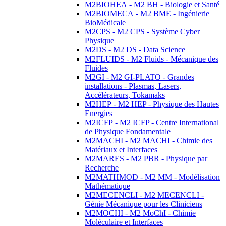
M2BIOHEA - M2 BH - Biologie et Santé
M2BIOMECA - M2 BME - Ingénierie
BioMédicale
M2CPS - M2 CPS - Système Cyber
Physique
M2DS - M2 DS - Data Science
M2FLUIDS - M2 Fluids - Mécanique des
Fluides
M2GI - M2 GI-PLATO - Grandes
installations - Plasmas, Lasers,
Accélérateurs, Tokamaks
M2HEP - M2 HEP - Physique des Hautes
Energies
M2ICFP - M2 ICFP - Centre International
de Physique Fondamentale
M2MACHI - M2 MACHI - Chimie des
Matériaux et Interfaces
M2MARES - M2 PBR - Physique par
Recherche
M2MATHMOD - M2 MM - Modélisation
Mathématique
M2MECENCLI - M2 MECENCLI -
Génie Mécanique pour les Cliniciens
M2MOCHI - M2 MoChI - Chimie
Moléculaire et Interfaces