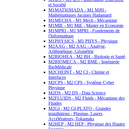
et Société
M1MATHJHADA - M1 MJH -
Mathématiques Jacques Hadamard
M1MECHA - M1 Mech - Mécanique
M1MIE - M1 MiE - Master en Economie
M1MPRI - M1 MPRI - Fondements de
l'Informatique
M1PHYSICS - M1 PHYS - Physique
M2AAG - M2 AAG - Analyse,
Arithmétique, Géométrie
M2BIOHEA - M2 BH - Biologie et Santé
M2BIOMECA - M2 BME - Ingénierie
BioMédicale
M2CHEINT - M2 CI - Chimie et
Interfaces
M2CPS - M2 CPS - Système Cyber
Physique
M2DS - M2 DS - Data Science
M2FLUIDS - M2 Fluids - Mécanique des
Fluides
M2GI - M2 GI-PLATO - Grandes
installations - Plasmas, Lasers,
Accélérateurs, Tokamaks
M2HEP - M2 HEP - Physique des Hautes