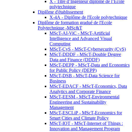
X - Titre d’Ingénieur diplômé de l’École
polytechnique
Diplôme d'établissement
X-4A - Diplôme de l'Ecole polytechnique
Diplôme de formation gradué de l'Ecole
Polytechnique -MSc&T
MScT-AI-ViC - MScT-Artificial
Intelligence and Advanced Visual
Computing
MScT-CyS - MScT-Cybersecurity (CyS)
MScT-DDDF - MScT-Double Degree
Data and Finance (DDDF)
MScT-DEPP - MScT-Data and Economics
for Public Policy (DEPP)
MScT-DSB - MScT-Data Science for
Business
MScT-EDACF - MScT-Economics, Data
Analytics and Corporate Finance
MScT-EESM - MScT-Environmental
Engineering and Sustainability
Management
MScT-ESCLiP - MScT-Economics for
Smart Cities and Climate Policy
MScT-IOT - MScT-Internet of Things :
Innovation and Management Program