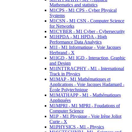
Mathematics and statistics
M1CPS - M1 CPS - Cyber Physical
Systems
M1CSN - M1 CSN - Computer Science
for Networks
M1CYBER - M1 Cyber - Cybersecurity
M1HPDA - M1 HPDA - High
Performance Data Analytics
M1I - M1 Informatique - Voie Jacques
Herbrand - X
M1IGD - M1 IGD - Interaction, Graphic
and Design
M1INTTRACPHY - M1 - International
Track in Physics
M1MAP - M1 Mathématiques et
Applications - Voie Jacques Hadamard -
École Polytechnique
M1MATHAPP - M1 - Mathématiques
Appliquées
M1MPRI - M1 MPRI - Foudations of
Computer Science
M1P - M1 Physique - Voie Irène Joliot
Curie - X
M1PHYSICS - M1 - Physics