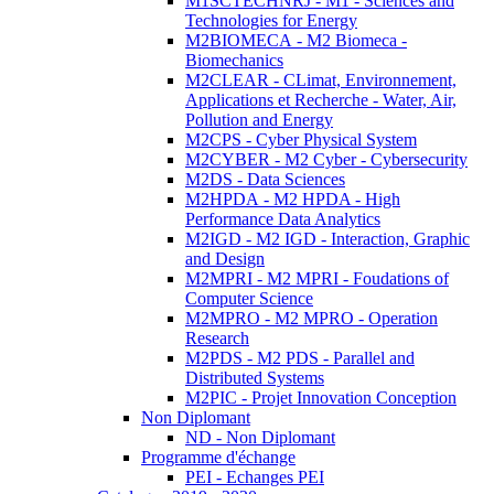
M1SCTECHNRJ - M1 - Sciences and
Technologies for Energy
M2BIOMECA - M2 Biomeca -
Biomechanics
M2CLEAR - CLimat, Environnement,
Applications et Recherche - Water, Air,
Pollution and Energy
M2CPS - Cyber Physical System
M2CYBER - M2 Cyber - Cybersecurity
M2DS - Data Sciences
M2HPDA - M2 HPDA - High
Performance Data Analytics
M2IGD - M2 IGD - Interaction, Graphic
and Design
M2MPRI - M2 MPRI - Foudations of
Computer Science
M2MPRO - M2 MPRO - Operation
Research
M2PDS - M2 PDS - Parallel and
Distributed Systems
M2PIC - Projet Innovation Conception
Non Diplomant
ND - Non Diplomant
Programme d'échange
PEI - Echanges PEI