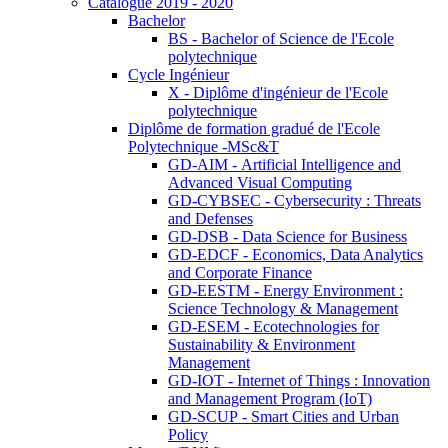
Catalogue 2019 - 2020
Bachelor
BS - Bachelor of Science de l'Ecole
polytechnique
Cycle Ingénieur
X - Diplôme d'ingénieur de l'Ecole
polytechnique
Diplôme de formation gradué de l'Ecole
Polytechnique -MSc&T
GD-AIM - Artificial Intelligence and
Advanced Visual Computing
GD-CYBSEC - Cybersecurity : Threats
and Defenses
GD-DSB - Data Science for Business
GD-EDCF - Economics, Data Analytics
and Corporate Finance
GD-EESTM - Energy Environment :
Science Technology & Management
GD-ESEM - Ecotechnologies for
Sustainability & Environment
Management
GD-IOT - Internet of Things : Innovation
and Management Program (IoT)
GD-SCUP - Smart Cities and Urban
Policy