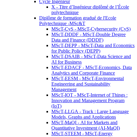
Cycle Ingénieur
X - Titre d’Ingénieur diplômé de l’École
polytechnique
Diplôme de formation gradué de l'Ecole
Polytechnique -MSc&T
MScT-CyS - MScT-Cybersecurity (CyS)
MScT-DDDF - MScT-Double Degree
Data and Finance (DDDF)
MScT-DEPP - MScT-Data and Economics
for Public Policy (DEPP)
MScT-DSAIB - MScT-Data Science and
AI for Business
MScT-EDACF - MScT-Economics, Data
Analytics and Corporate Finance
MScT-EESM - MScT-Environmental
Engineering and Sustainability
Management
MScT-IOT - MScT-Internet of Things :
Innovation and Management Program
(IoT)
MScT-LLGA - Track : Large Language
Models, Graphs and Applications
MScT-MaQI - AI for Markets and
Quantitative Investment (AI-MaQI)
MScT-STEEM - MScT-Energy