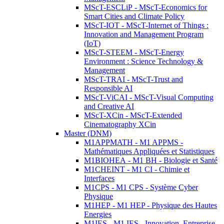
MScT-ESCLiP - MScT-Economics for
Smart Cities and Climate Policy
MScT-IOT - MScT-Internet of Things :
Innovation and Management Program
(IoT)
MScT-STEEM - MScT-Energy
Environment : Science Technology &
Management
MScT-TRAI - MScT-Trust and
Responsible AI
MScT-ViCAI - MScT-Visual Computing
and Creative AI
MScT-XCin - MScT-Extended
Cinematography XCin
Master (DNM)
M1APPMATH - M1 APPMS -
Mathématiques Appliquées et Statistiques
M1BIOHEA - M1 BH - Biologie et Santé
M1CHEINT - M1 CI - Chimie et
Interfaces
M1CPS - M1 CPS - Système Cyber
Physique
M1HEP - M1 HEP - Physique des Hautes
Energies
M1IES - M1 IES - Innovation, Entreprise