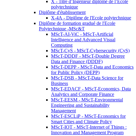
X - Titre d’Ingénieur diplômé de l’École
polytechnique
Diplôme d'établissement
X-4A - Diplôme de l'Ecole polytechnique
Diplôme de formation gradué de l'Ecole
Polytechnique -MSc&T
MScT-AI-ViC - MScT-Artificial
Intelligence and Advanced Visual
Computing
MScT-CyS - MScT-Cybersecurity (CyS)
MScT-DDDF - MScT-Double Degree
Data and Finance (DDDF)
MScT-DEPP - MScT-Data and Economics
for Public Policy (DEPP)
MScT-DSB - MScT-Data Science for
Business
MScT-EDACF - MScT-Economics, Data
Analytics and Corporate Finance
MScT-EESM - MScT-Environmental
Engineering and Sustainability
Management
MScT-ESCLiP - MScT-Economics for
Smart Cities and Climate Policy
MScT-IOT - MScT-Internet of Things :
Innovation and Management Program