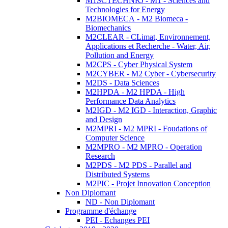
M1SCTECHNRJ - M1 - Sciences and
Technologies for Energy
M2BIOMECA - M2 Biomeca -
Biomechanics
M2CLEAR - CLimat, Environnement,
Applications et Recherche - Water, Air,
Pollution and Energy
M2CPS - Cyber Physical System
M2CYBER - M2 Cyber - Cybersecurity
M2DS - Data Sciences
M2HPDA - M2 HPDA - High
Performance Data Analytics
M2IGD - M2 IGD - Interaction, Graphic
and Design
M2MPRI - M2 MPRI - Foudations of
Computer Science
M2MPRO - M2 MPRO - Operation
Research
M2PDS - M2 PDS - Parallel and
Distributed Systems
M2PIC - Projet Innovation Conception
Non Diplomant
ND - Non Diplomant
Programme d'échange
PEI - Echanges PEI