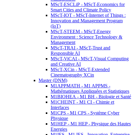
MScT-ESCLiP - MScT-Economics for
Smart Cities and Climate Policy
MScT-IOT - MScT-Internet of Things :
Innovation and Management Program
(IoT)
MScT-STEEM - MScT-Energy
Environment : Science Technology &
Management
MScT-TRAI - MScT-Trust and
Responsible AI
MScT-ViCAI - MScT-Visual Computing
and Creative AI
MScT-XCin - MScT-Extended
Cinematography XCin
Master (DNM)
M1APPMATH - M1 APPMS -
Mathématiques Appliquées et Statistiques
M1BIOHEA - M1 BH - Biologie et Santé
M1CHEINT - M1 CI - Chimie et
Interfaces
M1CPS - M1 CPS - Système Cyber
Physique
M1HEP - M1 HEP - Physique des Hautes
Energies
M1IES - M1 IES - Innovation, Entreprise