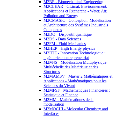
M2BE - Biomechanical Engineering
M2CLEAR - CLimat, Environnement,
Applications et Recherche - Water, Air,
Pollution and Energy
M2CMASIC - Conception, Modélisation
et Architecture des Systèmes Industriels
Complexes
M2DQ - Dispositif quantique
M2DS - Data Sciences
M2FM - Fluid Mechanics
M2HEP - High Energy physics
M2ITIE - Innovation Technologique :
ingénierie et entrepreneuriat
M2M4S - Modélisation Multiphysique
Multiéchelle des Matériaux et des
Structures
M2MAMSV - Master 2 Mathématiques et
Applications - Mathématiques pour les
Sciences du Vivant
M2MFSF - Mathématiques Financières :
Statistique et Finance
M2MM - Mathématiques de la
modélisation
M2MOCHI - Molecular Chemistry and
Interfaces