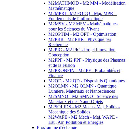
M2MATHMOD - M2 MM - Modélisation
Mathématique
M2MPRI - M2 FODQ - Maj. MPRI -
Fondements de l'Informatique
M2MSV - M2 MSV - Mathématiques
pour les Sciences du Vivant
M2OPTIM - M2 OPT - Optimisation
M2PBR - M2 PBR - Physique par
Recherche
M2PIC - M2 PIC - Projet Innovation
Conception
M2PPF - M2 PPF - Physique des Plasmas
et de la Fusion
M2PROBFIN - M2 PF - Probabilités et
Finance
M2QD - M2 QD - Dispositifs Quantiques
M2QLMN - M2 QLMN - Quantique,
Lumiere, Materiaux et Nanosciences
M2SMNO - M2 SMNO - Science des
Materiaux et des Nano-Objets
M2SOLIDS - M2 Mech - Maj. Solids -
Mecanique des Solides
M2WAPE - M2 Mech - Maj. WAPE -
Eau, Air, Pollution et Energies
Programme d'échange