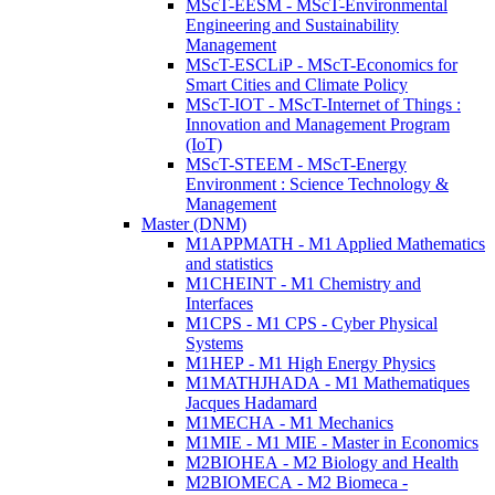
MScT-EESM - MScT-Environmental
Engineering and Sustainability
Management
MScT-ESCLiP - MScT-Economics for
Smart Cities and Climate Policy
MScT-IOT - MScT-Internet of Things :
Innovation and Management Program
(IoT)
MScT-STEEM - MScT-Energy
Environment : Science Technology &
Management
Master (DNM)
M1APPMATH - M1 Applied Mathematics
and statistics
M1CHEINT - M1 Chemistry and
Interfaces
M1CPS - M1 CPS - Cyber Physical
Systems
M1HEP - M1 High Energy Physics
M1MATHJHADA - M1 Mathematiques
Jacques Hadamard
M1MECHA - M1 Mechanics
M1MIE - M1 MIE - Master in Economics
M2BIOHEA - M2 Biology and Health
M2BIOMECA - M2 Biomeca -