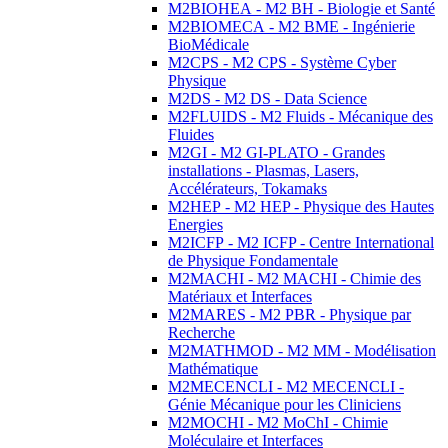
M2BIOHEA - M2 BH - Biologie et Santé
M2BIOMECA - M2 BME - Ingénierie
BioMédicale
M2CPS - M2 CPS - Système Cyber
Physique
M2DS - M2 DS - Data Science
M2FLUIDS - M2 Fluids - Mécanique des
Fluides
M2GI - M2 GI-PLATO - Grandes
installations - Plasmas, Lasers,
Accélérateurs, Tokamaks
M2HEP - M2 HEP - Physique des Hautes
Energies
M2ICFP - M2 ICFP - Centre International
de Physique Fondamentale
M2MACHI - M2 MACHI - Chimie des
Matériaux et Interfaces
M2MARES - M2 PBR - Physique par
Recherche
M2MATHMOD - M2 MM - Modélisation
Mathématique
M2MECENCLI - M2 MECENCLI -
Génie Mécanique pour les Cliniciens
M2MOCHI - M2 MoChI - Chimie
Moléculaire et Interfaces