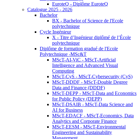
EuroteQ - Diplôme EuroteQ
Catalogue 2025 - 2026
Bachelor
BX - Bachelor of Science de l'Ecole
polytechnique
Cycle Ingénieur
X - Titre d’Ingénieur diplômé de l’École
polytechnique
Diplôme de formation gradué de l'Ecole
Polytechnique -MSc&T
MScT-AI-ViC - MScT-Artificial
Intelligence and Advanced Visual
Computing
MScT-CyS - MScT-Cybersecurity (CyS)
MScT-DDDF - MScT-Double Degree
Data and Finance (DDDF)
MScT-DEPP - MScT-Data and Economics
for Public Policy (DEPP)
MScT-DSAIB - MScT-Data Science and
AI for Business
MScT-EDACF - MScT-Economics, Data
Analytics and Corporate Finance
MScT-EESM - MScT-Environmental
Engineering and Sustainability
Management