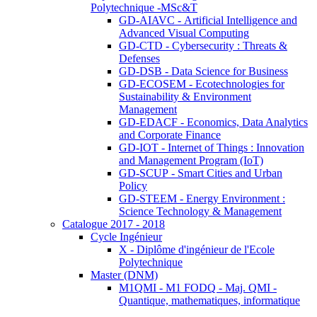
Polytechnique -MSc&T
GD-AIAVC - Artificial Intelligence and
Advanced Visual Computing
GD-CTD - Cybersecurity : Threats &
Defenses
GD-DSB - Data Science for Business
GD-ECOSEM - Ecotechnologies for
Sustainability & Environment
Management
GD-EDACF - Economics, Data Analytics
and Corporate Finance
GD-IOT - Internet of Things : Innovation
and Management Program (IoT)
GD-SCUP - Smart Cities and Urban
Policy
GD-STEEM - Energy Environment :
Science Technology & Management
Catalogue 2017 - 2018
Cycle Ingénieur
X - Diplôme d'ingénieur de l'Ecole
Polytechnique
Master (DNM)
M1QMI - M1 FODQ - Maj. QMI -
Quantique, mathematiques, informatique