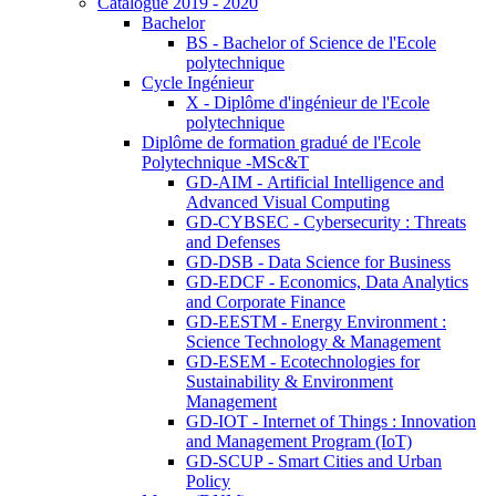
Catalogue 2019 - 2020
Bachelor
BS - Bachelor of Science de l'Ecole
polytechnique
Cycle Ingénieur
X - Diplôme d'ingénieur de l'Ecole
polytechnique
Diplôme de formation gradué de l'Ecole
Polytechnique -MSc&T
GD-AIM - Artificial Intelligence and
Advanced Visual Computing
GD-CYBSEC - Cybersecurity : Threats
and Defenses
GD-DSB - Data Science for Business
GD-EDCF - Economics, Data Analytics
and Corporate Finance
GD-EESTM - Energy Environment :
Science Technology & Management
GD-ESEM - Ecotechnologies for
Sustainability & Environment
Management
GD-IOT - Internet of Things : Innovation
and Management Program (IoT)
GD-SCUP - Smart Cities and Urban
Policy