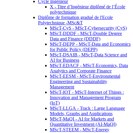
Cycle Ingénieur
X - Titre d’Ingénieur diplômé de l’École
polytechnique
Diplôme de formation gradué de l'Ecole
Polytechnique -MSc&T
MScT-CyS - MScT-Cybersecurity (CyS)
MScT-DDDF - MScT-Double Degree
Data and Finance (DDDF)
MScT-DEPP - MScT-Data and Economics
for Public Policy (DEPP)
MScT-DSAIB - MScT-Data Science and
AI for Business
MScT-EDACF - MScT-Economics, Data
Analytics and Corporate Finance
MScT-EESM - MScT-Environmental
Engineering and Sustainability
Management
MScT-IOT - MScT-Internet of Things :
Innovation and Management Program
(IoT)
MScT-LLGA - Track : Large Language
Models, Graphs and Applications
MScT-MaQI - AI for Markets and
Quantitative Investment (AI-MaQI)
MScT-STEEM - MScT-Energy