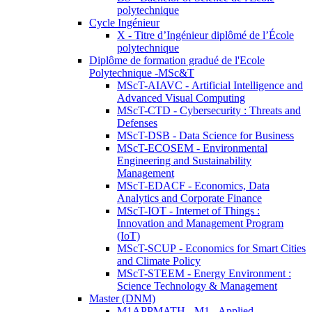
polytechnique
Cycle Ingénieur
X - Titre d’Ingénieur diplômé de l’École
polytechnique
Diplôme de formation gradué de l'Ecole
Polytechnique -MSc&T
MScT-AIAVC - Artificial Intelligence and
Advanced Visual Computing
MScT-CTD - Cybersecurity : Threats and
Defenses
MScT-DSB - Data Science for Business
MScT-ECOSEM - Environmental
Engineering and Sustainability
Management
MScT-EDACF - Economics, Data
Analytics and Corporate Finance
MScT-IOT - Internet of Things :
Innovation and Management Program
(IoT)
MScT-SCUP - Economics for Smart Cities
and Climate Policy
MScT-STEEM - Energy Environment :
Science Technology & Management
Master (DNM)
M1APPMATH - M1 - Applied