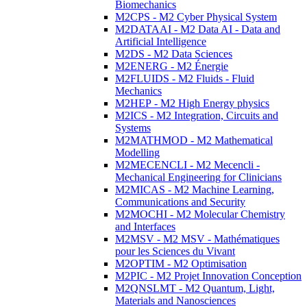
Biomechanics
M2CPS - M2 Cyber Physical System
M2DATAAI - M2 Data AI - Data and
Artificial Intelligence
M2DS - M2 Data Sciences
M2ENERG - M2 Énergie
M2FLUIDS - M2 Fluids - Fluid
Mechanics
M2HEP - M2 High Energy physics
M2ICS - M2 Integration, Circuits and
Systems
M2MATHMOD - M2 Mathematical
Modelling
M2MECENCLI - M2 Mecencli -
Mechanical Engineering for Clinicians
M2MICAS - M2 Machine Learning,
Communications and Security
M2MOCHI - M2 Molecular Chemistry
and Interfaces
M2MSV - M2 MSV - Mathématiques
pour les Sciences du Vivant
M2OPTIM - M2 Optimisation
M2PIC - M2 Projet Innovation Conception
M2QNSLMT - M2 Quantum, Light,
Materials and Nanosciences