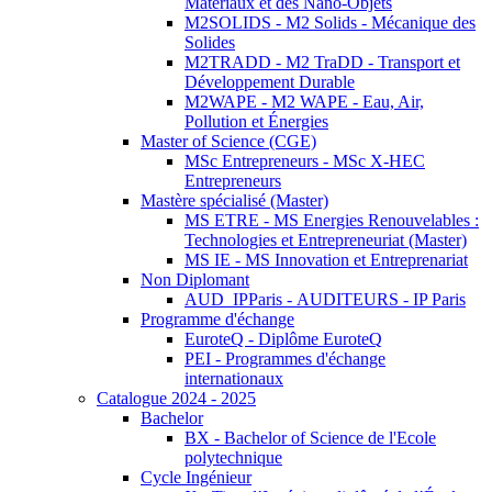
Matériaux et des Nano-Objets
M2SOLIDS - M2 Solids - Mécanique des
Solides
M2TRADD - M2 TraDD - Transport et
Développement Durable
M2WAPE - M2 WAPE - Eau, Air,
Pollution et Énergies
Master of Science (CGE)
MSc Entrepreneurs - MSc X-HEC
Entrepreneurs
Mastère spécialisé (Master)
MS ETRE - MS Energies Renouvelables :
Technologies et Entrepreneuriat (Master)
MS IE - MS Innovation et Entreprenariat
Non Diplomant
AUD_IPParis - AUDITEURS - IP Paris
Programme d'échange
EuroteQ - Diplôme EuroteQ
PEI - Programmes d'échange
internationaux
Catalogue 2024 - 2025
Bachelor
BX - Bachelor of Science de l'Ecole
polytechnique
Cycle Ingénieur