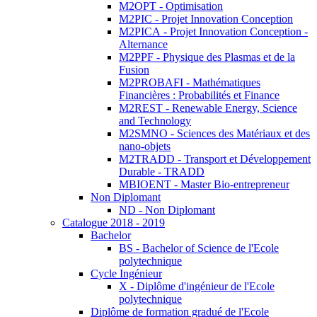
M2OPT - Optimisation
M2PIC - Projet Innovation Conception
M2PICA - Projet Innovation Conception -
Alternance
M2PPF - Physique des Plasmas et de la
Fusion
M2PROBAFI - Mathématiques
Financières : Probabilités et Finance
M2REST - Renewable Energy, Science
and Technology
M2SMNO - Sciences des Matériaux et des
nano-objets
M2TRADD - Transport et Développement
Durable - TRADD
MBIOENT - Master Bio-entrepreneur
Non Diplomant
ND - Non Diplomant
Catalogue 2018 - 2019
Bachelor
BS - Bachelor of Science de l'Ecole
polytechnique
Cycle Ingénieur
X - Diplôme d'ingénieur de l'Ecole
polytechnique
Diplôme de formation gradué de l'Ecole