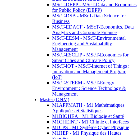
MScT-DEPP - MScT-Data and Economics
for Public Policy (DEPP)
MScT-DSB - MScT-Data Science for
Business
MScT-EDACF - MScT-Economics, Data
Analytics and Corporate Finance
MScT-EESM - MScT-Environmental
Engineering and Sustainability
Management
MScT-ESCLiP - MScT-Economics for
Smart Cities and Climate Policy
MScT-IOT - MScT-Internet of Things :
Innovation and Management Program
(IoT)
MScT-STEEM - MScT-Energy
Environment : Science Technology &
Management
Master (DNM)
M1APPMATH - M1 Mathématiques
Appliquées et Statistiques
M1BIOHEA - M1 Biologie et Santé
M1CHEINT - M1 Chimie et Interfaces
M1CPS - M1 Système Cyber Physique
M1HEP - M1 Physique des Hautes
Energies