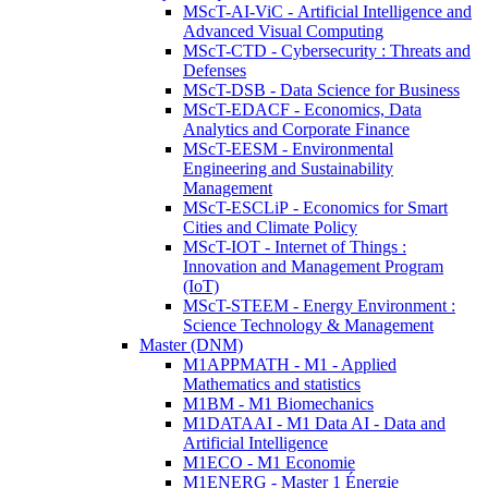
MScT-AI-ViC - Artificial Intelligence and
Advanced Visual Computing
MScT-CTD - Cybersecurity : Threats and
Defenses
MScT-DSB - Data Science for Business
MScT-EDACF - Economics, Data
Analytics and Corporate Finance
MScT-EESM - Environmental
Engineering and Sustainability
Management
MScT-ESCLiP - Economics for Smart
Cities and Climate Policy
MScT-IOT - Internet of Things :
Innovation and Management Program
(IoT)
MScT-STEEM - Energy Environment :
Science Technology & Management
Master (DNM)
M1APPMATH - M1 - Applied
Mathematics and statistics
M1BM - M1 Biomechanics
M1DATAAI - M1 Data AI - Data and
Artificial Intelligence
M1ECO - M1 Economie
M1ENERG - Master 1 Énergie