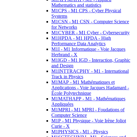
Mathematics and statistics
M1CPS - M1 CPS - Cyber Physical
Systems
M1CSN - M1 CSN - Computer Science
for Networks
M1CYBER - M1 Cyber - Cybersecurity
M1HPDA - M1 HPDA - High
Performance Data Analytics
M1I - M1 Informatique - Voie Jacques
Herbrand - X
M1IGD - M1 IGD - Interaction, Graphic
and Design
M1INTTRACPHY - M1 - International
Track in Physics
M1MAP - M1 Mathématiques et
Applications - Voie Jacques Hadamard -
École Polytechnique
M1MATHAPP - M1 - Mathématiques
Appliquées
M1MPRI - M1 MPRI - Foudations of
Computer Science
M1P - M1 Physique - Voie Irène Joliot
Curie - X
M1PHYSICS - M1 - Physics