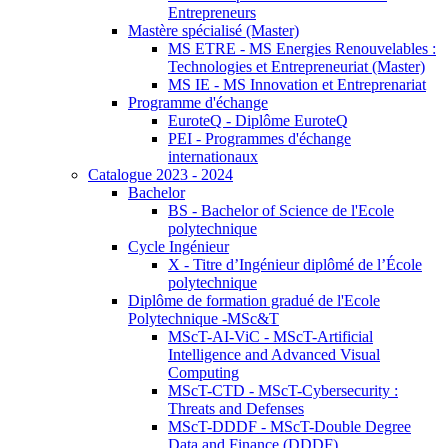
Entrepreneurs
Mastère spécialisé (Master)
MS ETRE - MS Energies Renouvelables :
Technologies et Entrepreneuriat (Master)
MS IE - MS Innovation et Entreprenariat
Programme d'échange
EuroteQ - Diplôme EuroteQ
PEI - Programmes d'échange
internationaux
Catalogue 2023 - 2024
Bachelor
BS - Bachelor of Science de l'Ecole
polytechnique
Cycle Ingénieur
X - Titre d’Ingénieur diplômé de l’École
polytechnique
Diplôme de formation gradué de l'Ecole
Polytechnique -MSc&T
MScT-AI-ViC - MScT-Artificial
Intelligence and Advanced Visual
Computing
MScT-CTD - MScT-Cybersecurity :
Threats and Defenses
MScT-DDDF - MScT-Double Degree
Data and Finance (DDDF)