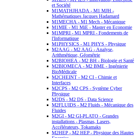
et Société
M1MATHJHADA - M1 MJH -
Mathématiques Jacques Hadamard
M1MECHA - M1 Mech - Mécanique
M1MIE - M1 MiE - Master en Economie
M1MPRI - M1 MPRI - Fondements de
l'Informatique
M1PHYSICS - M1 PHYS - Physique
M2AAG - M2 AAG - Analyse,
Arithmétique, Géométrie
M2BIOHEA - M2 BH - Biologie et Santé
M2BIOMECA - M2 BME - Ingénierie
BioMédicale
M2CHEINT - M2 CI - Chimie et
Interfaces
M2CPS - M2 CPS - Système Cyber
Physique
M2DS - M2 DS - Data Science
M2FLUIDS - M2 Fluids - Mécanique des
Fluides
M2GI - M2 GI-PLATO - Grandes
installations - Plasmas, Lasers,
Accélérateurs, Tokamaks
M2HEP - M2 HEP - Physique des Hautes