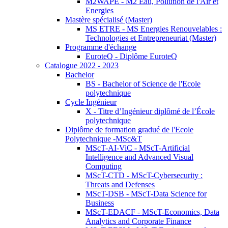
M2WAPE - M2 Eau, Pollution de l'Air et
Energies
Mastère spécialisé (Master)
MS ETRE - MS Energies Renouvelables :
Technologies et Entrepreneuriat (Master)
Programme d'échange
EuroteQ - Diplôme EuroteQ
Catalogue 2022 - 2023
Bachelor
BS - Bachelor of Science de l'Ecole
polytechnique
Cycle Ingénieur
X - Titre d’Ingénieur diplômé de l’École
polytechnique
Diplôme de formation gradué de l'Ecole
Polytechnique -MSc&T
MScT-AI-ViC - MScT-Artificial
Intelligence and Advanced Visual
Computing
MScT-CTD - MScT-Cybersecurity :
Threats and Defenses
MScT-DSB - MScT-Data Science for
Business
MScT-EDACF - MScT-Economics, Data
Analytics and Corporate Finance