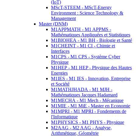
(IoT)
MScT-STEEM - MScT-Energy
Environment : Science Technology &
Management
Master (DNM)
M1APPMATH - M1 APPMS -
Mathématiques Appliquées et Statistiques
M1BIOHEA - M1 BH - Biologie et Santé
M1CHEINT - M1 CI - Chimie et
Interfaces
M1CPS - M1 CPS - Système Cyber
Physique
M1HEP - M1 HEP - Physique des Hautes
Energies
M1IES - M1 IES - Innovation, Entreprise
et Société
M1MATHJHADA - M1 MJH -
Mathématiques Jacques Hadamard
M1MECHA - M1 Mech - Mécanique
M1MIE - M1 MiE - Master en Economie
M1MPRI - M1 MPRI - Fondements de
l'Informatique
M1PHYSICS - M1 PHYS - Physique
M2AAG - M2 AAG - Analyse,
Arithmétique, Géométrie