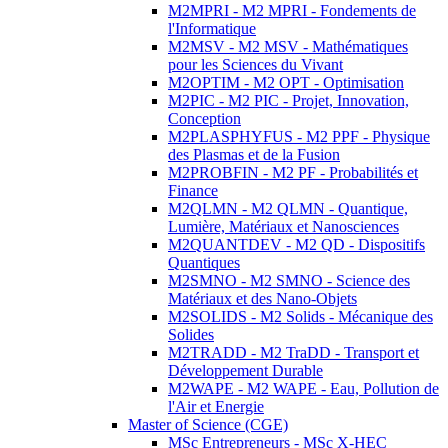
M2MPRI - M2 MPRI - Fondements de
l'Informatique
M2MSV - M2 MSV - Mathématiques
pour les Sciences du Vivant
M2OPTIM - M2 OPT - Optimisation
M2PIC - M2 PIC - Projet, Innovation,
Conception
M2PLASPHYFUS - M2 PPF - Physique
des Plasmas et de la Fusion
M2PROBFIN - M2 PF - Probabilités et
Finance
M2QLMN - M2 QLMN - Quantique,
Lumière, Matériaux et Nanosciences
M2QUANTDEV - M2 QD - Dispositifs
Quantiques
M2SMNO - M2 SMNO - Science des
Matériaux et des Nano-Objets
M2SOLIDS - M2 Solids - Mécanique des
Solides
M2TRADD - M2 TraDD - Transport et
Développement Durable
M2WAPE - M2 WAPE - Eau, Pollution de
l'Air et Energie
Master of Science (CGE)
MSc Entrepreneurs - MSc X-HEC