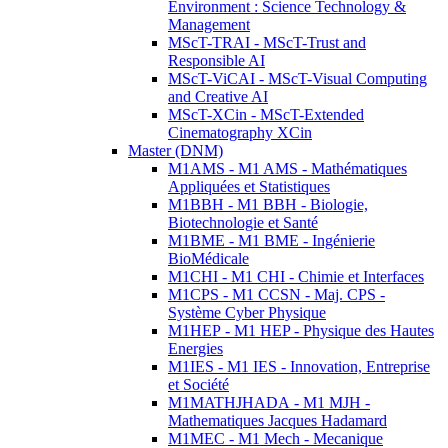
Environment : Science Technology &
Management
MScT-TRAI - MScT-Trust and
Responsible AI
MScT-ViCAI - MScT-Visual Computing
and Creative AI
MScT-XCin - MScT-Extended
Cinematography XCin
Master (DNM)
M1AMS - M1 AMS - Mathématiques
Appliquées et Statistiques
M1BBH - M1 BBH - Biologie,
Biotechnologie et Santé
M1BME - M1 BME - Ingénierie
BioMédicale
M1CHI - M1 CHI - Chimie et Interfaces
M1CPS - M1 CCSN - Maj. CPS -
Système Cyber Physique
M1HEP - M1 HEP - Physique des Hautes
Energies
M1IES - M1 IES - Innovation, Entreprise
et Société
M1MATHJHADA - M1 MJH -
Mathematiques Jacques Hadamard
M1MEC - M1 Mech - Mecanique