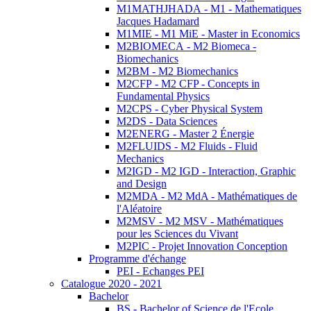
M1MATHJHADA - M1 - Mathematiques
Jacques Hadamard
M1MIE - M1 MiE - Master in Economics
M2BIOMECA - M2 Biomeca -
Biomechanics
M2BM - M2 Biomechanics
M2CFP - M2 CFP - Concepts in
Fundamental Physics
M2CPS - Cyber Physical System
M2DS - Data Sciences
M2ENERG - Master 2 Énergie
M2FLUIDS - M2 Fluids - Fluid
Mechanics
M2IGD - M2 IGD - Interaction, Graphic
and Design
M2MDA - M2 MdA - Mathématiques de
l'Aléatoire
M2MSV - M2 MSV - Mathématiques
pour les Sciences du Vivant
M2PIC - Projet Innovation Conception
Programme d'échange
PEI - Echanges PEI
Catalogue 2020 - 2021
Bachelor
BS - Bachelor of Science de l'Ecole