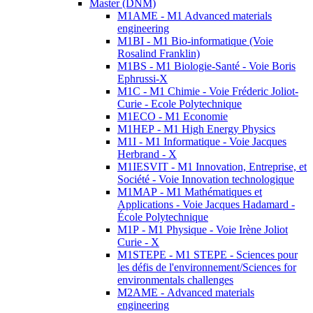
Master (DNM)
M1AME - M1 Advanced materials
engineering
M1BI - M1 Bio-informatique (Voie
Rosalind Franklin)
M1BS - M1 Biologie-Santé - Voie Boris
Ephrussi-X
M1C - M1 Chimie - Voie Fréderic Joliot-
Curie - Ecole Polytechnique
M1ECO - M1 Economie
M1HEP - M1 High Energy Physics
M1I - M1 Informatique - Voie Jacques
Herbrand - X
M1IESVIT - M1 Innovation, Entreprise, et
Société - Voie Innovation technologique
M1MAP - M1 Mathématiques et
Applications - Voie Jacques Hadamard -
École Polytechnique
M1P - M1 Physique - Voie Irène Joliot
Curie - X
M1STEPE - M1 STEPE - Sciences pour
les défis de l'environnement/Sciences for
environmentals challenges
M2AME - Advanced materials
engineering