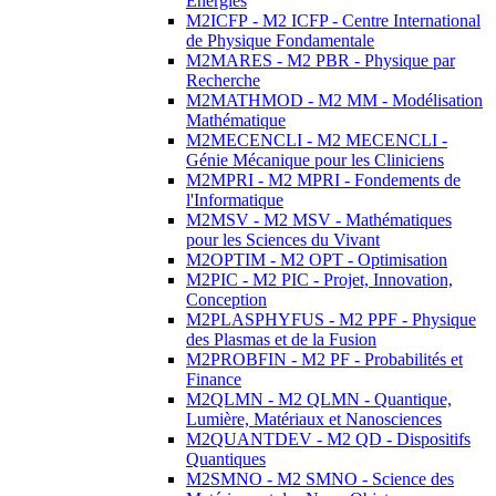
Energies
M2ICFP - M2 ICFP - Centre International
de Physique Fondamentale
M2MARES - M2 PBR - Physique par
Recherche
M2MATHMOD - M2 MM - Modélisation
Mathématique
M2MECENCLI - M2 MECENCLI -
Génie Mécanique pour les Cliniciens
M2MPRI - M2 MPRI - Fondements de
l'Informatique
M2MSV - M2 MSV - Mathématiques
pour les Sciences du Vivant
M2OPTIM - M2 OPT - Optimisation
M2PIC - M2 PIC - Projet, Innovation,
Conception
M2PLASPHYFUS - M2 PPF - Physique
des Plasmas et de la Fusion
M2PROBFIN - M2 PF - Probabilités et
Finance
M2QLMN - M2 QLMN - Quantique,
Lumière, Matériaux et Nanosciences
M2QUANTDEV - M2 QD - Dispositifs
Quantiques
M2SMNO - M2 SMNO - Science des