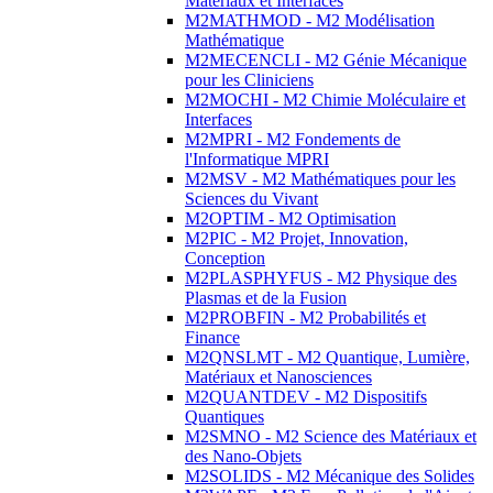
Matériaux et Interfaces
M2MATHMOD - M2 Modélisation
Mathématique
M2MECENCLI - M2 Génie Mécanique
pour les Cliniciens
M2MOCHI - M2 Chimie Moléculaire et
Interfaces
M2MPRI - M2 Fondements de
l'Informatique MPRI
M2MSV - M2 Mathématiques pour les
Sciences du Vivant
M2OPTIM - M2 Optimisation
M2PIC - M2 Projet, Innovation,
Conception
M2PLASPHYFUS - M2 Physique des
Plasmas et de la Fusion
M2PROBFIN - M2 Probabilités et
Finance
M2QNSLMT - M2 Quantique, Lumière,
Matériaux et Nanosciences
M2QUANTDEV - M2 Dispositifs
Quantiques
M2SMNO - M2 Science des Matériaux et
des Nano-Objets
M2SOLIDS - M2 Mécanique des Solides