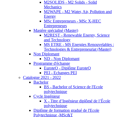
M2SOLIDS - M2 Solids - Solid
Mechanics
M2WAPE - M2 Water, Air, Pollution and
Energy
MSc Entrepreneurs - MSc X-HEC
Entrepreneurs
Mastère spécialisé (Master)
M2REST - Renewable Energy, Science
and Technology
MS ETRE - MS Energies Renouvelables :
Technologies & Entrepreneuriat (Master)
Non Diplomant
ND - Non Diplomant
Programme d'échange
EuroteQ - Diplôme EuroteQ
PEI - Echanges PEI
Catalogue 2021 - 2022
Bachelor
BS - Bachelor of Science de l'Ecole
polytechnique
Cycle Ingénieur
X - Titre d’Ingénieur diplômé de l’École
polytechnique
Diplôme de formation gradué de l'Ecole
Polytechnique -MSc&T