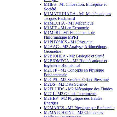
M1IES - M1 Innovation, Entreprise et
Société
M1MATHJHADA - M1 Mathématiques
Jacques Hadamard
M1MECHA - M1 Mécanique
M1MIE - M1 en Economie
M1MPRI - M1 Fondements de
l'Informatique MPRI
M1PHYSICS - M1 Physique
M2AAG - M2 Analyse, Arithmétique,
Géométrie
M2BIOHEA - M2 Biologie et Santé
M2BIOMECA - M2 Biomécanique et
Ingéniérie Biomédical
M2CFP - M2 Concepts en Physique
Fondamentale
M2CPS - M2 Système Cyber Physique
M2DS - M2 Data Science
M2FLUIDS - M2 Mécanique des Fluides
M2GI - M2 Grands Instruments
M2HEP - M2 Physique des Hautes
Energies
M2MARES - M2 Physique par Recherche
M2MATCHEINT - M2 Chimie des