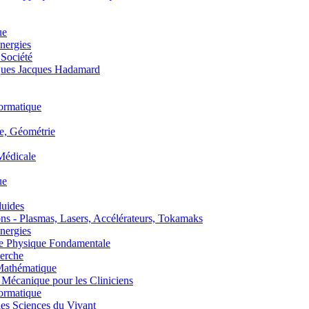
ue
nergies
 Société
es Jacques Hadamard
ormatique
, Géométrie
édicale
ue
uides
s - Plasmas, Lasers, Accélérateurs, Tokamaks
nergies
de Physique Fondamentale
erche
athématique
anique pour les Cliniciens
ormatique
s Sciences du Vivant