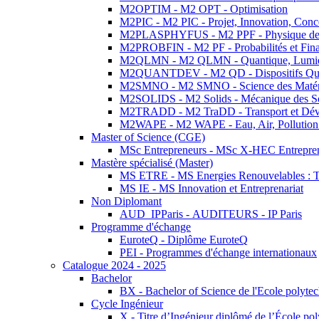
M2OPTIM - M2 OPT - Optimisation
M2PIC - M2 PIC - Projet, Innovation, Conc
M2PLASPHYFUS - M2 PPF - Physique des P
M2PROBFIN - M2 PF - Probabilités et Fin
M2QLMN - M2 QLMN - Quantique, Lumière
M2QUANTDEV - M2 QD - Dispositifs Qua
M2SMNO - M2 SMNO - Science des Matéri
M2SOLIDS - M2 Solids - Mécanique des So
M2TRADD - M2 TraDD - Transport et Dév
M2WAPE - M2 WAPE - Eau, Air, Pollution 
Master of Science (CGE)
MSc Entrepreneurs - MSc X-HEC Entrepre
Mastère spécialisé (Master)
MS ETRE - MS Energies Renouvelables : Tec
MS IE - MS Innovation et Entreprenariat
Non Diplomant
AUD_IPParis - AUDITEURS - IP Paris
Programme d'échange
EuroteQ - Diplôme EuroteQ
PEI - Programmes d'échange internationaux
Catalogue 2024 - 2025
Bachelor
BX - Bachelor of Science de l'Ecole polyte
Cycle Ingénieur
X - Titre d’Ingénieur diplômé de l’École po