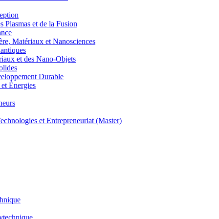
eption
lasmas et de la Fusion
ance
, Matériaux et Nanosciences
ntiques
aux et des Nano-Objets
lides
eloppement Durable
et Énergies
neurs
hnologies et Entrepreneuriat (Master)
chnique
lytechnique