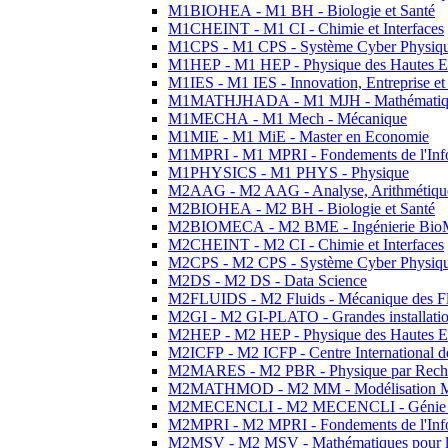
M1BIOHEA - M1 BH - Biologie et Santé
M1CHEINT - M1 CI - Chimie et Interfaces
M1CPS - M1 CPS - Système Cyber Physiq
M1HEP - M1 HEP - Physique des Hautes E
M1IES - M1 IES - Innovation, Entreprise et
M1MATHJHADA - M1 MJH - Mathématiqu
M1MECHA - M1 Mech - Mécanique
M1MIE - M1 MiE - Master en Economie
M1MPRI - M1 MPRI - Fondements de l'Inf
M1PHYSICS - M1 PHYS - Physique
M2AAG - M2 AAG - Analyse, Arithmétique
M2BIOHEA - M2 BH - Biologie et Santé
M2BIOMECA - M2 BME - Ingénierie BioM
M2CHEINT - M2 CI - Chimie et Interfaces
M2CPS - M2 CPS - Système Cyber Physiq
M2DS - M2 DS - Data Science
M2FLUIDS - M2 Fluids - Mécanique des Fl
M2GI - M2 GI-PLATO - Grandes installation
M2HEP - M2 HEP - Physique des Hautes E
M2ICFP - M2 ICFP - Centre International 
M2MARES - M2 PBR - Physique par Rech
M2MATHMOD - M2 MM - Modélisation M
M2MECENCLI - M2 MECENCLI - Génie Méc
M2MPRI - M2 MPRI - Fondements de l'Inf
M2MSV - M2 MSV - Mathématiques pour le