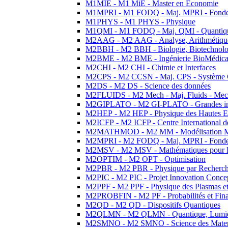
M1MIE - M1 MiE - Master en Economie
M1MPRI - M1 FODQ - Maj. MPRI - Fondeme
M1PHYS - M1 PHYS - Physique
M1QMI - M1 FODQ - Maj. QMI - Quantique
M2AAG - M2 AAG - Analyse, Arithmétique
M2BBH - M2 BBH - Biologie, Biotechnolog
M2BME - M2 BME - Ingénierie BioMédica
M2CHI - M2 CHI - Chimie et Interfaces
M2CPS - M2 CCSN - Maj. CPS - Système 
M2DS - M2 DS - Science des données
M2FLUIDS - M2 Mech - Maj. Fluids - Meca
M2GIPLATO - M2 GI-PLATO - Grandes instal
M2HEP - M2 HEP - Physique des Hautes E
M2ICFP - M2 ICFP - Centre International 
M2MATHMOD - M2 MM - Modélisation M
M2MPRI - M2 FODQ - Maj. MPRI - Fondeme
M2MSV - M2 MSV - Mathématiques pour le
M2OPTIM - M2 OPT - Optimisation
M2PBR - M2 PBR - Physique par Recherc
M2PIC - M2 PIC - Projet Innovation Conce
M2PPF - M2 PPF - Physique des Plasmas et
M2PROBFIN - M2 PF - Probabilités et Fin
M2QD - M2 QD - Dispositifs Quantiques
M2QLMN - M2 QLMN - Quantique, Lumiere
M2SMNO - M2 SMNO - Science des Materi