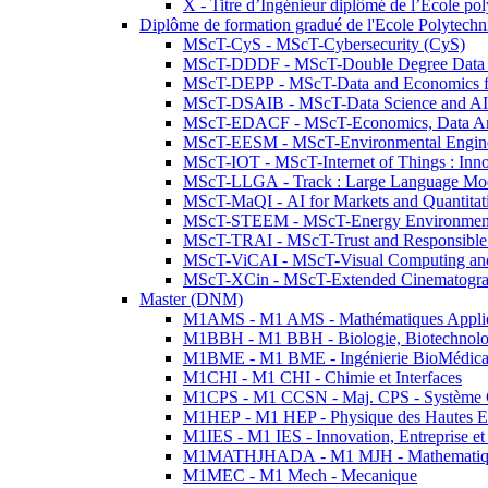
X - Titre d’Ingénieur diplômé de l’École po
Diplôme de formation gradué de l'Ecole Polytec
MScT-CyS - MScT-Cybersecurity (CyS)
MScT-DDDF - MScT-Double Degree Data 
MScT-DEPP - MScT-Data and Economics fo
MScT-DSAIB - MScT-Data Science and AI 
MScT-EDACF - MScT-Economics, Data Anal
MScT-EESM - MScT-Environmental Enginee
MScT-IOT - MScT-Internet of Things : Inn
MScT-LLGA - Track : Large Language Mode
MScT-MaQI - AI for Markets and Quantitat
MScT-STEEM - MScT-Energy Environment 
MScT-TRAI - MScT-Trust and Responsible
MScT-ViCAI - MScT-Visual Computing and
MScT-XCin - MScT-Extended Cinematogr
Master (DNM)
M1AMS - M1 AMS - Mathématiques Appliqué
M1BBH - M1 BBH - Biologie, Biotechnolog
M1BME - M1 BME - Ingénierie BioMédica
M1CHI - M1 CHI - Chimie et Interfaces
M1CPS - M1 CCSN - Maj. CPS - Système 
M1HEP - M1 HEP - Physique des Hautes E
M1IES - M1 IES - Innovation, Entreprise et
M1MATHJHADA - M1 MJH - Mathematiqu
M1MEC - M1 Mech - Mecanique