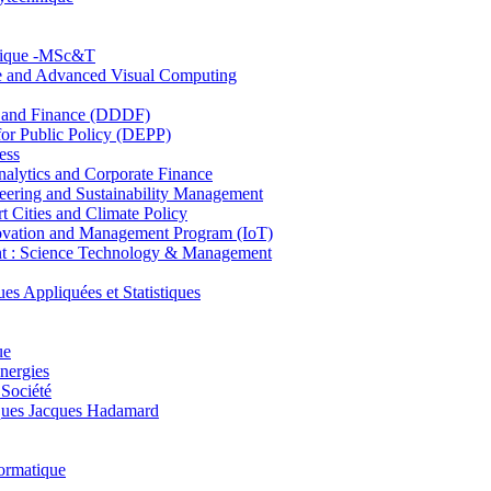
hnique -MSc&T
ce and Advanced Visual Computing
and Finance (DDDF)
r Public Policy (DEPP)
ess
ytics and Corporate Finance
ring and Sustainability Management
Cities and Climate Policy
ovation and Management Program (IoT)
: Science Technology & Management
ppliquées et Statistiques
ue
nergies
 Société
es Jacques Hadamard
ormatique