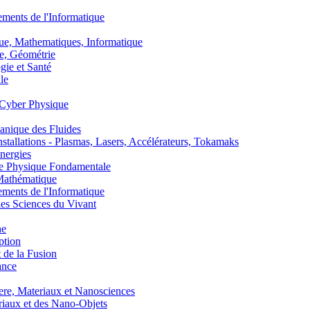
nts de l'Informatique
, Mathematiques, Informatique
, Géométrie
ie et Santé
le
Cyber Physique
nique des Fluides
lations - Plasmas, Lasers, Accélérateurs, Tokamaks
nergies
de Physique Fondamentale
athématique
nts de l'Informatique
s Sciences du Vivant
he
ption
 de la Fusion
ance
, Materiaux et Nanosciences
aux et des Nano-Objets