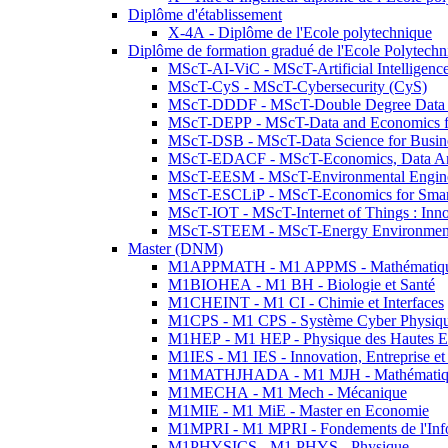
Diplôme d'établissement
X-4A - Diplôme de l'Ecole polytechnique
Diplôme de formation gradué de l'Ecole Polytec
MScT-AI-ViC - MScT-Artificial Intelligen
MScT-CyS - MScT-Cybersecurity (CyS)
MScT-DDDF - MScT-Double Degree Data 
MScT-DEPP - MScT-Data and Economics fo
MScT-DSB - MScT-Data Science for Busin
MScT-EDACF - MScT-Economics, Data Anal
MScT-EESM - MScT-Environmental Enginee
MScT-ESCLiP - MScT-Economics for Smart 
MScT-IOT - MScT-Internet of Things : Inn
MScT-STEEM - MScT-Energy Environment 
Master (DNM)
M1APPMATH - M1 APPMS - Mathématiques A
M1BIOHEA - M1 BH - Biologie et Santé
M1CHEINT - M1 CI - Chimie et Interfaces
M1CPS - M1 CPS - Système Cyber Physiq
M1HEP - M1 HEP - Physique des Hautes E
M1IES - M1 IES - Innovation, Entreprise et
M1MATHJHADA - M1 MJH - Mathématiqu
M1MECHA - M1 Mech - Mécanique
M1MIE - M1 MiE - Master en Economie
M1MPRI - M1 MPRI - Fondements de l'Inf
M1PHYSICS - M1 PHYS - Physique