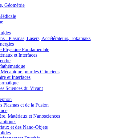
, Géométrie
édicale
ue
uides
s - Plasmas, Lasers, Accélérateurs, Tokamaks
nergies
de Physique Fondamentale
aux et Interfaces
erche
athématique
anique pour les Cliniciens
 et Interfaces
ormatique
s Sciences du Vivant
eption
lasmas et de la Fusion
ance
, Matériaux et Nanosciences
ntiques
aux et des Nano-Objets
lides