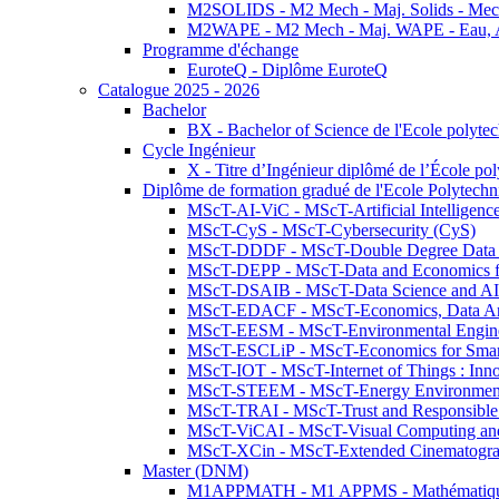
M2SOLIDS - M2 Mech - Maj. Solids - Meca
M2WAPE - M2 Mech - Maj. WAPE - Eau, Air
Programme d'échange
EuroteQ - Diplôme EuroteQ
Catalogue 2025 - 2026
Bachelor
BX - Bachelor of Science de l'Ecole polyte
Cycle Ingénieur
X - Titre d’Ingénieur diplômé de l’École po
Diplôme de formation gradué de l'Ecole Polytec
MScT-AI-ViC - MScT-Artificial Intelligen
MScT-CyS - MScT-Cybersecurity (CyS)
MScT-DDDF - MScT-Double Degree Data 
MScT-DEPP - MScT-Data and Economics fo
MScT-DSAIB - MScT-Data Science and AI 
MScT-EDACF - MScT-Economics, Data Anal
MScT-EESM - MScT-Environmental Enginee
MScT-ESCLiP - MScT-Economics for Smart 
MScT-IOT - MScT-Internet of Things : Inn
MScT-STEEM - MScT-Energy Environment 
MScT-TRAI - MScT-Trust and Responsible
MScT-ViCAI - MScT-Visual Computing and
MScT-XCin - MScT-Extended Cinematogr
Master (DNM)
M1APPMATH - M1 APPMS - Mathématiques A