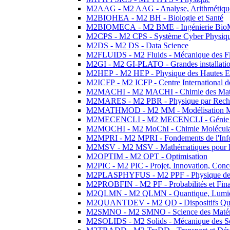
M2AAG - M2 AAG - Analyse, Arithmétique
M2BIOHEA - M2 BH - Biologie et Santé
M2BIOMECA - M2 BME - Ingénierie BioM
M2CPS - M2 CPS - Système Cyber Physiq
M2DS - M2 DS - Data Science
M2FLUIDS - M2 Fluids - Mécanique des Fl
M2GI - M2 GI-PLATO - Grandes installation
M2HEP - M2 HEP - Physique des Hautes E
M2ICFP - M2 ICFP - Centre International 
M2MACHI - M2 MACHI - Chimie des Matéri
M2MARES - M2 PBR - Physique par Rech
M2MATHMOD - M2 MM - Modélisation M
M2MECENCLI - M2 MECENCLI - Génie Méc
M2MOCHI - M2 MoChI - Chimie Moléculaire
M2MPRI - M2 MPRI - Fondements de l'Inf
M2MSV - M2 MSV - Mathématiques pour le
M2OPTIM - M2 OPT - Optimisation
M2PIC - M2 PIC - Projet, Innovation, Conc
M2PLASPHYFUS - M2 PPF - Physique des P
M2PROBFIN - M2 PF - Probabilités et Fin
M2QLMN - M2 QLMN - Quantique, Lumière
M2QUANTDEV - M2 QD - Dispositifs Qua
M2SMNO - M2 SMNO - Science des Matéri
M2SOLIDS - M2 Solids - Mécanique des So