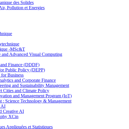
nique des Solides
, Pollution et Energies
chnique
lytechnique
hnique -MSc&T
ce and Advanced Visual Computing
and Finance (DDDF)
r Public Policy (DEPP)
for Business
ytics and Corporate Finance
ring and Sustainability Management
Cities and Climate Policy
ovation and Management Program (IoT)
: Science Technology & Management
 AI
 Creative AI
aphy XCin
ppliquées et Statistiques