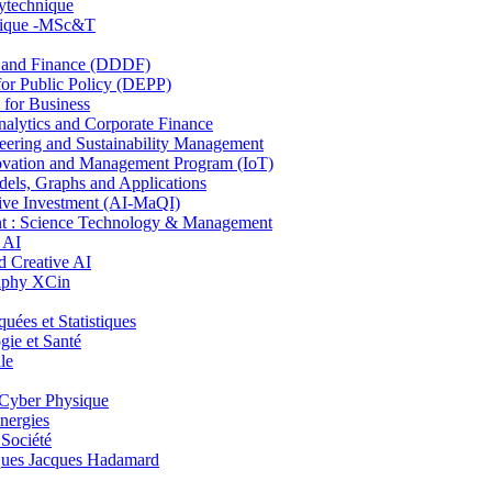
lytechnique
hnique -MSc&T
and Finance (DDDF)
r Public Policy (DEPP)
for Business
ytics and Corporate Finance
ring and Sustainability Management
ovation and Management Program (IoT)
ls, Graphs and Applications
ive Investment (AI-MaQI)
: Science Technology & Management
 AI
 Creative AI
aphy XCin
es et Statistiques
ie et Santé
le
Cyber Physique
nergies
 Société
es Jacques Hadamard