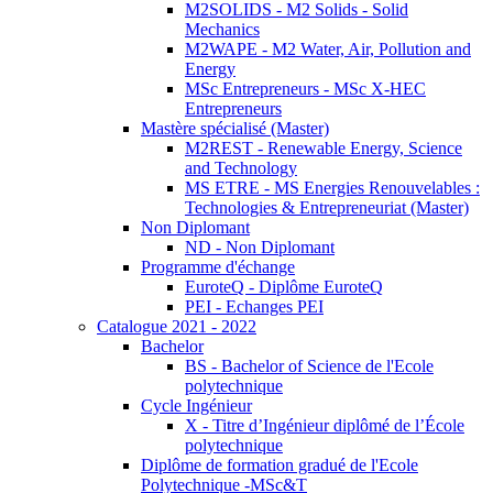
M2SOLIDS - M2 Solids - Solid
Mechanics
M2WAPE - M2 Water, Air, Pollution and
Energy
MSc Entrepreneurs - MSc X-HEC
Entrepreneurs
Mastère spécialisé (Master)
M2REST - Renewable Energy, Science
and Technology
MS ETRE - MS Energies Renouvelables :
Technologies & Entrepreneuriat (Master)
Non Diplomant
ND - Non Diplomant
Programme d'échange
EuroteQ - Diplôme EuroteQ
PEI - Echanges PEI
Catalogue 2021 - 2022
Bachelor
BS - Bachelor of Science de l'Ecole
polytechnique
Cycle Ingénieur
X - Titre d’Ingénieur diplômé de l’École
polytechnique
Diplôme de formation gradué de l'Ecole
Polytechnique -MSc&T