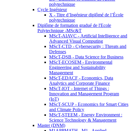
polytechnique
Cycle Ingénieur
X - Titre d’Ingénieur diplômé de l’École
polytechnique
Diplôme de formation gradué de l'Ecole
Polytechnique -MSc&T
MScT-AIAVC - Artificial Intelligence and
Advanced Visual Computing
MScT-CTD - Cybersecurity : Threats and
Defenses
MScT-DSB - Data Science for Business
MScT-ECOSEM - Environmental
Engineering and Sustainability
Management
MScT-EDACF - Economics, Data
Analytics and Corporate Finance
MScT-IOT - Internet of Things :
Innovation and Management Program
(IoT)
MScT-SCUP - Economics for Smart Cities
and Climate Policy
MScT-STEEM - Energy Environment :
Science Technology & Management
Master (DNM)
M1APPMATH - M1 - Applied