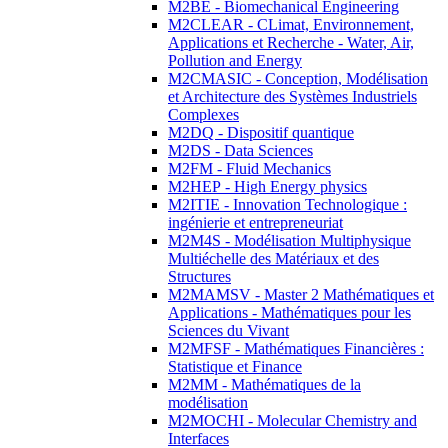
M2BE - Biomechanical Engineering
M2CLEAR - CLimat, Environnement,
Applications et Recherche - Water, Air,
Pollution and Energy
M2CMASIC - Conception, Modélisation
et Architecture des Systèmes Industriels
Complexes
M2DQ - Dispositif quantique
M2DS - Data Sciences
M2FM - Fluid Mechanics
M2HEP - High Energy physics
M2ITIE - Innovation Technologique :
ingénierie et entrepreneuriat
M2M4S - Modélisation Multiphysique
Multiéchelle des Matériaux et des
Structures
M2MAMSV - Master 2 Mathématiques et
Applications - Mathématiques pour les
Sciences du Vivant
M2MFSF - Mathématiques Financières :
Statistique et Finance
M2MM - Mathématiques de la
modélisation
M2MOCHI - Molecular Chemistry and
Interfaces