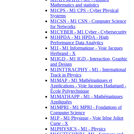
Mathematics and statistics
M1CPS - M1 CPS - Cyber Physical
Systems
M1CSN - M1 CSN - Computer Science
for Networks
M1CYBER - M1 Cyber - Cybersecurity
M1HPDA - M1 HPDA - High
Performance Data Analytics
M1I - M1 Informatique - Voie Jacques
Herbrand - X
M1IGD - M1 IGD - Interaction, Graphic
and Design
M1INTTRACPHY - M1 - International
Track in Physics
M1MAP - M1 Mathématiques et
Applications - Voie Jacques Hadamard -
École Polytechnique
M1MATHAPP - M1 - Mathématiques
Appliquées
M1MPRI - M1 MPRI - Foudations of
Computer Science
M1P - M1 Physique - Voie Irène Joliot
Curie - X
M1PHYSICS - M1 - Physics