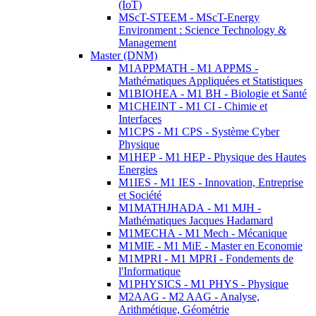
(IoT)
MScT-STEEM - MScT-Energy
Environment : Science Technology &
Management
Master (DNM)
M1APPMATH - M1 APPMS -
Mathématiques Appliquées et Statistiques
M1BIOHEA - M1 BH - Biologie et Santé
M1CHEINT - M1 CI - Chimie et
Interfaces
M1CPS - M1 CPS - Système Cyber
Physique
M1HEP - M1 HEP - Physique des Hautes
Energies
M1IES - M1 IES - Innovation, Entreprise
et Société
M1MATHJHADA - M1 MJH -
Mathématiques Jacques Hadamard
M1MECHA - M1 Mech - Mécanique
M1MIE - M1 MiE - Master en Economie
M1MPRI - M1 MPRI - Fondements de
l'Informatique
M1PHYSICS - M1 PHYS - Physique
M2AAG - M2 AAG - Analyse,
Arithmétique, Géométrie