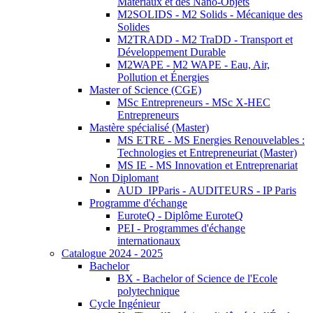
Matériaux et des Nano-Objets
M2SOLIDS - M2 Solids - Mécanique des
Solides
M2TRADD - M2 TraDD - Transport et
Développement Durable
M2WAPE - M2 WAPE - Eau, Air,
Pollution et Énergies
Master of Science (CGE)
MSc Entrepreneurs - MSc X-HEC
Entrepreneurs
Mastère spécialisé (Master)
MS ETRE - MS Energies Renouvelables :
Technologies et Entrepreneuriat (Master)
MS IE - MS Innovation et Entreprenariat
Non Diplomant
AUD_IPParis - AUDITEURS - IP Paris
Programme d'échange
EuroteQ - Diplôme EuroteQ
PEI - Programmes d'échange
internationaux
Catalogue 2024 - 2025
Bachelor
BX - Bachelor of Science de l'Ecole
polytechnique
Cycle Ingénieur