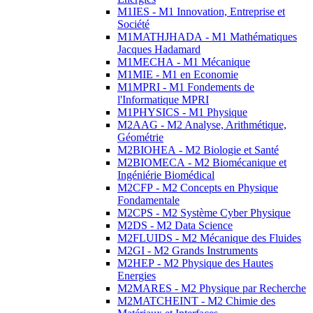
M1IES - M1 Innovation, Entreprise et
Société
M1MATHJHADA - M1 Mathématiques
Jacques Hadamard
M1MECHA - M1 Mécanique
M1MIE - M1 en Economie
M1MPRI - M1 Fondements de
l'Informatique MPRI
M1PHYSICS - M1 Physique
M2AAG - M2 Analyse, Arithmétique,
Géométrie
M2BIOHEA - M2 Biologie et Santé
M2BIOMECA - M2 Biomécanique et
Ingéniérie Biomédical
M2CFP - M2 Concepts en Physique
Fondamentale
M2CPS - M2 Système Cyber Physique
M2DS - M2 Data Science
M2FLUIDS - M2 Mécanique des Fluides
M2GI - M2 Grands Instruments
M2HEP - M2 Physique des Hautes
Energies
M2MARES - M2 Physique par Recherche
M2MATCHEINT - M2 Chimie des