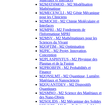
Matériaux et Interfaces
M2MATHMOD - M2 Modélisation
Mathématique
M2MECENCLI - M2 Génie Mécanique
pour les Cliniciens
M2MOCHI - M2 Chimie Moléculaire et
Interfaces
M2MPRI - M2 Fondements de
l'Informatique MPRI
M2MSV - M2 Mathématiques pour les
Sciences du Vivant
M2OPTIM - M2 Optimisation
M2PIC - M2 Projet, Innovation,
Conception
M2PLASPHYFUS - M2 Physique des
Plasmas et de la Fusion
M2PROBFIN - M2 Probabilités et
Finance
M2QNSLMT - M2 Quantique, Lumière,
Matériaux et Nanosciences
M2QUANTDEV - M2 Dispositifs
Quantiques
M2SMNO - M2 Science des Matériaux et
des Nano-Objets
M2SOLIDS - M2 Mécanique des Solides