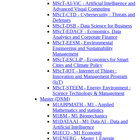
MScT-AI-ViC - Artificial Intelligence and
Advanced Visual Computing
MScT-CTD - Cybersecurity : Threats and
Defenses
MScT-DSB - Data Science for Business
MScT-EDACF - Economics, Data
Analytics and Corporate Finance
MScT-EESM - Environmental
Engineering and Sustainability
Management
MScT-ESCLiP - Economics for Smart
Cities and Climate Policy
MScT-IOT - Internet of Things :
Innovation and Management Program
(IoT)
MScT-STEEM - Energy Environment :
Science Technology & Management
Master (DNM)
M1APPMATH - M1 - Applied
Mathematics and statistics
M1BM - M1 Biomechanics
M1DATAAI - M1 Data AI - Data and
Artificial Intelligence
M1ECO - M1 Economie
M1ENERG - Master 1 Énergie