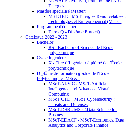
M2WAPE - M2 Eau, Pollution de l'Air et
Energies
Mastère spécialisé (Master)
MS ETRE - MS Energies Renouvelables :
Technologies et Entrepreneuriat (Master)
Programme d'échange
EuroteQ - Diplôme EuroteQ
Catalogue 2022 - 2023
Bachelor
BS - Bachelor of Science de l'Ecole
polytechnique
Cycle Ingénieur
X - Titre d’Ingénieur diplômé de l’École
polytechnique
Diplôme de formation gradué de l'Ecole
Polytechnique -MSc&T
MScT-AI-ViC - MScT-Artificial
Intelligence and Advanced Visual
Computing
MScT-CTD - MScT-Cybersecurity :
Threats and Defenses
MScT-DSB - MScT-Data Science for
Business
MScT-EDACF - MScT-Economics, Data
Analytics and Corporate Finance