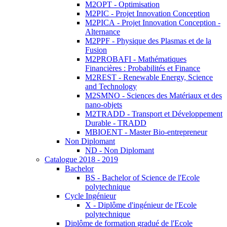
M2OPT - Optimisation
M2PIC - Projet Innovation Conception
M2PICA - Projet Innovation Conception -
Alternance
M2PPF - Physique des Plasmas et de la
Fusion
M2PROBAFI - Mathématiques
Financières : Probabilités et Finance
M2REST - Renewable Energy, Science
and Technology
M2SMNO - Sciences des Matériaux et des
nano-objets
M2TRADD - Transport et Développement
Durable - TRADD
MBIOENT - Master Bio-entrepreneur
Non Diplomant
ND - Non Diplomant
Catalogue 2018 - 2019
Bachelor
BS - Bachelor of Science de l'Ecole
polytechnique
Cycle Ingénieur
X - Diplôme d'ingénieur de l'Ecole
polytechnique
Diplôme de formation gradué de l'Ecole