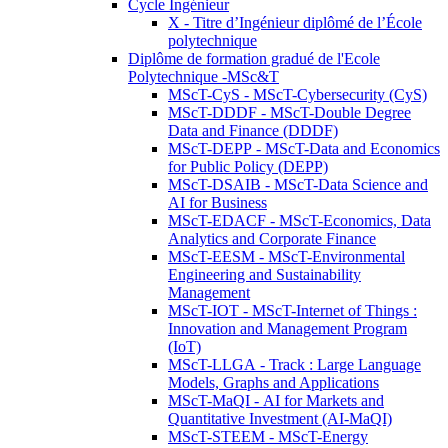
Cycle Ingénieur
X - Titre d’Ingénieur diplômé de l’École
polytechnique
Diplôme de formation gradué de l'Ecole
Polytechnique -MSc&T
MScT-CyS - MScT-Cybersecurity (CyS)
MScT-DDDF - MScT-Double Degree
Data and Finance (DDDF)
MScT-DEPP - MScT-Data and Economics
for Public Policy (DEPP)
MScT-DSAIB - MScT-Data Science and
AI for Business
MScT-EDACF - MScT-Economics, Data
Analytics and Corporate Finance
MScT-EESM - MScT-Environmental
Engineering and Sustainability
Management
MScT-IOT - MScT-Internet of Things :
Innovation and Management Program
(IoT)
MScT-LLGA - Track : Large Language
Models, Graphs and Applications
MScT-MaQI - AI for Markets and
Quantitative Investment (AI-MaQI)
MScT-STEEM - MScT-Energy