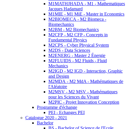
M1MATHJHADA - M1 - Mathematiques
Jacques Hadamard
M1MIE - M1 MiE - Master in Economics
M2BIOMECA - M2 Biomeca -
Biomechanics
M2BM - M2 Biomechanics
M2CFP - M2 CFP - Concepts in
Fundamental Physics
M2CPS - Cyber Physical System
M2DS - Data Sciences
M2ENERG - Master 2 Énergie
M2FLUIDS - M2 Fluids - Fluid
Mechanics
M2IGD - M2 IGD - Interaction, Graphic
and Design
M2MDA - M2 MdA - Mathématiques de
l'Aléatoire
M2MSV - M2 MSV - Mathématiques
pour les Sciences du Vivant
M2PIC - Projet Innovation Conception
Programme d'échange
PEI - Echanges PEI
Catalogue 2020 - 2021
Bachelor
BS - Bachelor of Science de l'Ecole