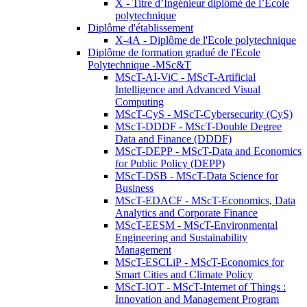
X - Titre d’Ingénieur diplômé de l’École
polytechnique
Diplôme d'établissement
X-4A - Diplôme de l'Ecole polytechnique
Diplôme de formation gradué de l'Ecole
Polytechnique -MSc&T
MScT-AI-ViC - MScT-Artificial
Intelligence and Advanced Visual
Computing
MScT-CyS - MScT-Cybersecurity (CyS)
MScT-DDDF - MScT-Double Degree
Data and Finance (DDDF)
MScT-DEPP - MScT-Data and Economics
for Public Policy (DEPP)
MScT-DSB - MScT-Data Science for
Business
MScT-EDACF - MScT-Economics, Data
Analytics and Corporate Finance
MScT-EESM - MScT-Environmental
Engineering and Sustainability
Management
MScT-ESCLiP - MScT-Economics for
Smart Cities and Climate Policy
MScT-IOT - MScT-Internet of Things :
Innovation and Management Program