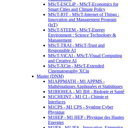
MScT-ESCLiP - MScT-Economics for
Smart Cities and Climate Policy
MScT-IOT - MScT-Internet of Things :
Innovation and Management Program
(IoT)
MScT-STEEM - MScT-Energy
Environment : Science Technology &
Management
MScT-TRAI - MScT-Trust and
Responsible AI
MScT-ViCAI - MScT-Visual Computing
and Creative AI
MScT-XCin - MScT-Extended
Cinematography XCin
Master (DNM)
M1APPMATH - M1 APPMS -
Mathématiques Appliquées et Statistiques
M1BIOHEA - M1 BH - Biologie et Santé
M1CHEINT - M1 CI - Chimie et
Interfaces
M1CPS - M1 CPS - Système Cyber
Physique
M1HEP - M1 HEP - Physique des Hautes
Energies
M1IES - M1 IES - Innovation, Entreprise