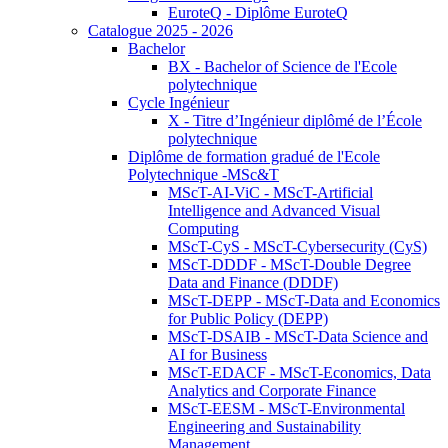
EuroteQ - Diplôme EuroteQ
Catalogue 2025 - 2026
Bachelor
BX - Bachelor of Science de l'Ecole
polytechnique
Cycle Ingénieur
X - Titre d’Ingénieur diplômé de l’École
polytechnique
Diplôme de formation gradué de l'Ecole
Polytechnique -MSc&T
MScT-AI-ViC - MScT-Artificial
Intelligence and Advanced Visual
Computing
MScT-CyS - MScT-Cybersecurity (CyS)
MScT-DDDF - MScT-Double Degree
Data and Finance (DDDF)
MScT-DEPP - MScT-Data and Economics
for Public Policy (DEPP)
MScT-DSAIB - MScT-Data Science and
AI for Business
MScT-EDACF - MScT-Economics, Data
Analytics and Corporate Finance
MScT-EESM - MScT-Environmental
Engineering and Sustainability
Management