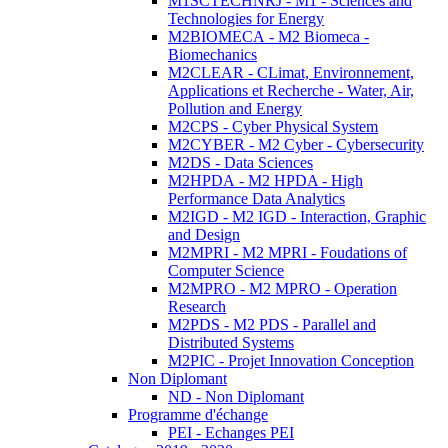
M1SCTECHNRJ - M1 - Sciences and
Technologies for Energy
M2BIOMECA - M2 Biomeca -
Biomechanics
M2CLEAR - CLimat, Environnement,
Applications et Recherche - Water, Air,
Pollution and Energy
M2CPS - Cyber Physical System
M2CYBER - M2 Cyber - Cybersecurity
M2DS - Data Sciences
M2HPDA - M2 HPDA - High
Performance Data Analytics
M2IGD - M2 IGD - Interaction, Graphic
and Design
M2MPRI - M2 MPRI - Foudations of
Computer Science
M2MPRO - M2 MPRO - Operation
Research
M2PDS - M2 PDS - Parallel and
Distributed Systems
M2PIC - Projet Innovation Conception
Non Diplomant
ND - Non Diplomant
Programme d'échange
PEI - Echanges PEI