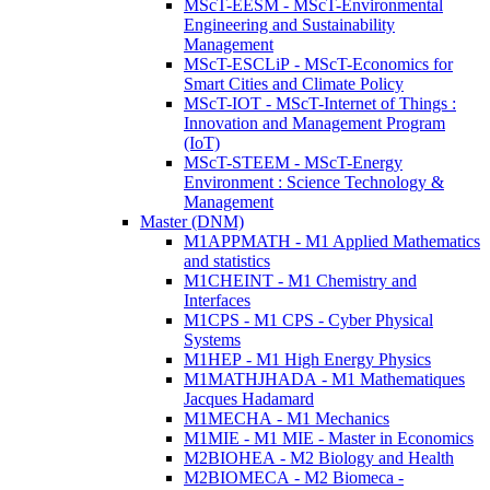
MScT-EESM - MScT-Environmental
Engineering and Sustainability
Management
MScT-ESCLiP - MScT-Economics for
Smart Cities and Climate Policy
MScT-IOT - MScT-Internet of Things :
Innovation and Management Program
(IoT)
MScT-STEEM - MScT-Energy
Environment : Science Technology &
Management
Master (DNM)
M1APPMATH - M1 Applied Mathematics
and statistics
M1CHEINT - M1 Chemistry and
Interfaces
M1CPS - M1 CPS - Cyber Physical
Systems
M1HEP - M1 High Energy Physics
M1MATHJHADA - M1 Mathematiques
Jacques Hadamard
M1MECHA - M1 Mechanics
M1MIE - M1 MIE - Master in Economics
M2BIOHEA - M2 Biology and Health
M2BIOMECA - M2 Biomeca -