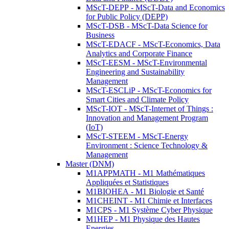
MScT-DEPP - MScT-Data and Economics
for Public Policy (DEPP)
MScT-DSB - MScT-Data Science for
Business
MScT-EDACF - MScT-Economics, Data
Analytics and Corporate Finance
MScT-EESM - MScT-Environmental
Engineering and Sustainability
Management
MScT-ESCLiP - MScT-Economics for
Smart Cities and Climate Policy
MScT-IOT - MScT-Internet of Things :
Innovation and Management Program
(IoT)
MScT-STEEM - MScT-Energy
Environment : Science Technology &
Management
Master (DNM)
M1APPMATH - M1 Mathématiques
Appliquées et Statistiques
M1BIOHEA - M1 Biologie et Santé
M1CHEINT - M1 Chimie et Interfaces
M1CPS - M1 Système Cyber Physique
M1HEP - M1 Physique des Hautes
Energies