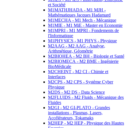
et Société
M1MATHJHADA - M1 MJH -
Mathématiques Jacques Hadamard
M1MECHA - M1 Mech - Mécanique
M1MIE - M1 MiE - Master en Economie
M1MPRI - M1 MPRI - Fondements de
l'Informatique
M1PHYSICS - M1 PHYS - Physique
M2AAG - M2 AAG - Analyse,
Arithmétique, Géométrie
M2BIOHEA - M2 BH - Biologie et Santé
M2BIOMECA - M2 BME - Ingénierie
BioMédicale
M2CHEINT - M2 CI - Chimie et
Interfaces
M2CPS - M2 CPS - Système Cyber
Physique
M2DS - M2 DS - Data Science
M2FLUIDS - M2 Fluids - Mécanique des
Fluides
M2GI - M2 GI-PLATO - Grandes
installations - Plasmas, Lasers,
Accélérateurs, Tokamaks
M2HEP - M2 HEP - Physique des Hautes