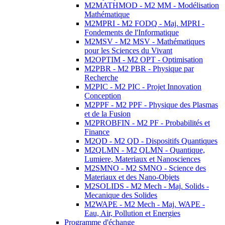
M2MATHMOD - M2 MM - Modélisation
Mathématique
M2MPRI - M2 FODQ - Maj. MPRI -
Fondements de l'Informatique
M2MSV - M2 MSV - Mathématiques
pour les Sciences du Vivant
M2OPTIM - M2 OPT - Optimisation
M2PBR - M2 PBR - Physique par
Recherche
M2PIC - M2 PIC - Projet Innovation
Conception
M2PPF - M2 PPF - Physique des Plasmas
et de la Fusion
M2PROBFIN - M2 PF - Probabilités et
Finance
M2QD - M2 QD - Dispositifs Quantiques
M2QLMN - M2 QLMN - Quantique,
Lumiere, Materiaux et Nanosciences
M2SMNO - M2 SMNO - Science des
Materiaux et des Nano-Objets
M2SOLIDS - M2 Mech - Maj. Solids -
Mecanique des Solides
M2WAPE - M2 Mech - Maj. WAPE -
Eau, Air, Pollution et Energies
Programme d'échange