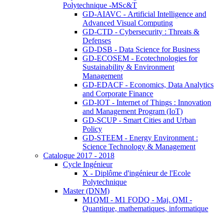
Polytechnique -MSc&T
GD-AIAVC - Artificial Intelligence and
Advanced Visual Computing
GD-CTD - Cybersecurity : Threats &
Defenses
GD-DSB - Data Science for Business
GD-ECOSEM - Ecotechnologies for
Sustainability & Environment
Management
GD-EDACF - Economics, Data Analytics
and Corporate Finance
GD-IOT - Internet of Things : Innovation
and Management Program (IoT)
GD-SCUP - Smart Cities and Urban
Policy
GD-STEEM - Energy Environment :
Science Technology & Management
Catalogue 2017 - 2018
Cycle Ingénieur
X - Diplôme d'ingénieur de l'Ecole
Polytechnique
Master (DNM)
M1QMI - M1 FODQ - Maj. QMI -
Quantique, mathematiques, informatique