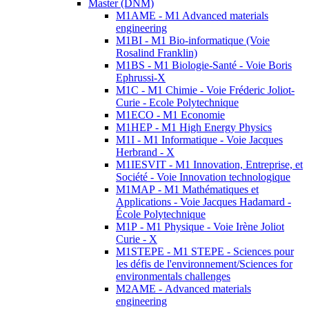
Master (DNM)
M1AME - M1 Advanced materials
engineering
M1BI - M1 Bio-informatique (Voie
Rosalind Franklin)
M1BS - M1 Biologie-Santé - Voie Boris
Ephrussi-X
M1C - M1 Chimie - Voie Fréderic Joliot-
Curie - Ecole Polytechnique
M1ECO - M1 Economie
M1HEP - M1 High Energy Physics
M1I - M1 Informatique - Voie Jacques
Herbrand - X
M1IESVIT - M1 Innovation, Entreprise, et
Société - Voie Innovation technologique
M1MAP - M1 Mathématiques et
Applications - Voie Jacques Hadamard -
École Polytechnique
M1P - M1 Physique - Voie Irène Joliot
Curie - X
M1STEPE - M1 STEPE - Sciences pour
les défis de l'environnement/Sciences for
environmentals challenges
M2AME - Advanced materials
engineering