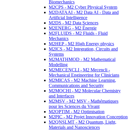
Biomechanics
M2CPS - M2 Cyber Physical System
M2DATAAI - M2 Data AI - Data and
Artificial Intelligence
M2DS - M2 Data Sciences
M2ENERG - M2 Énergie
M2FLUIDS - M2 Fluids - Fluid
Mechanics
M2HEP - M2 High Energy physics
M2ICS - M2 Integration, Circuits and
Systems
M2MATHMOD - M2 Mathematical
Modelling
M2MECENCLI - M2 Mecencli -
Mechanical Engineering for Clinicians
M2MICAS - M2 Machine Learning,
Communications and Security
M2MOCHI - M2 Molecular Chemistry
and Interfaces
M2MSV - M2 MSV - Mathématiques
pour les Sciences du Vivant
M2OPTIM - M2 Optimisation
M2PIC - M2 Projet Innovation Conception
M2QNSLMT - M2 Quantum, Light,
Materials and Nanosciences