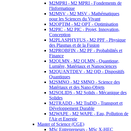
M2MPRI - M2 MPRI - Fondements de
l'Informatique
M2MSV - M2 MSV - Mathématiques
pour les Sciences du Vivant
M2OPTIM - M2 OPT - Optimisation
M2PIC - M2 PIC - Projet, Innovation,
Conception
M2PLASPHYFUS - M2 PPF - Physique
des Plasmas et de la Fusion
M2PROBFIN - M2 PF - Probabilités et
Finance
M2QLMN - M2 QLMN - Quantique,
Lumière, Matériaux et Nanosciences
M2QUANTDEV - M2 QD - Dispositifs
Quantiques
M2SMNO - M2 SMNO - Science des
Matériaux et des Nano-Objets
M2SOLIDS - M2 Solids - Mécanique des
Solides
M2TRADD - M2 TraDD - Transport et
Développement Durable
M2WAPE - M2 WAPE - Eau, Pollution de
l'Air et Energie
Master of Science (CGE)
MSc Entrepreneurs - MSc X-HEC