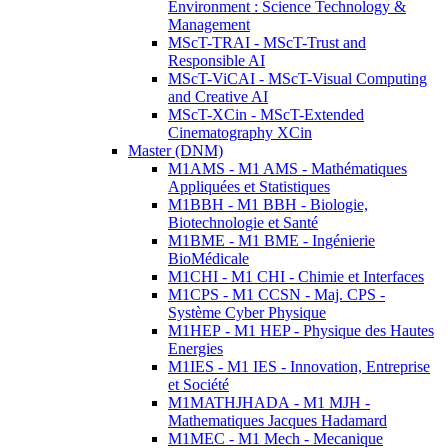
Environment : Science Technology &
Management
MScT-TRAI - MScT-Trust and
Responsible AI
MScT-ViCAI - MScT-Visual Computing
and Creative AI
MScT-XCin - MScT-Extended
Cinematography XCin
Master (DNM)
M1AMS - M1 AMS - Mathématiques
Appliquées et Statistiques
M1BBH - M1 BBH - Biologie,
Biotechnologie et Santé
M1BME - M1 BME - Ingénierie
BioMédicale
M1CHI - M1 CHI - Chimie et Interfaces
M1CPS - M1 CCSN - Maj. CPS -
Système Cyber Physique
M1HEP - M1 HEP - Physique des Hautes
Energies
M1IES - M1 IES - Innovation, Entreprise
et Société
M1MATHJHADA - M1 MJH -
Mathematiques Jacques Hadamard
M1MEC - M1 Mech - Mecanique