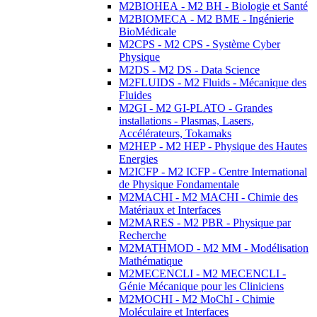
M2BIOHEA - M2 BH - Biologie et Santé
M2BIOMECA - M2 BME - Ingénierie
BioMédicale
M2CPS - M2 CPS - Système Cyber
Physique
M2DS - M2 DS - Data Science
M2FLUIDS - M2 Fluids - Mécanique des
Fluides
M2GI - M2 GI-PLATO - Grandes
installations - Plasmas, Lasers,
Accélérateurs, Tokamaks
M2HEP - M2 HEP - Physique des Hautes
Energies
M2ICFP - M2 ICFP - Centre International
de Physique Fondamentale
M2MACHI - M2 MACHI - Chimie des
Matériaux et Interfaces
M2MARES - M2 PBR - Physique par
Recherche
M2MATHMOD - M2 MM - Modélisation
Mathématique
M2MECENCLI - M2 MECENCLI -
Génie Mécanique pour les Cliniciens
M2MOCHI - M2 MoChI - Chimie
Moléculaire et Interfaces