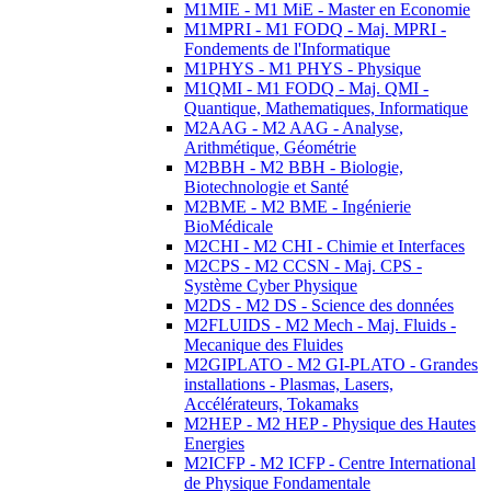
M1MIE - M1 MiE - Master en Economie
M1MPRI - M1 FODQ - Maj. MPRI -
Fondements de l'Informatique
M1PHYS - M1 PHYS - Physique
M1QMI - M1 FODQ - Maj. QMI -
Quantique, Mathematiques, Informatique
M2AAG - M2 AAG - Analyse,
Arithmétique, Géométrie
M2BBH - M2 BBH - Biologie,
Biotechnologie et Santé
M2BME - M2 BME - Ingénierie
BioMédicale
M2CHI - M2 CHI - Chimie et Interfaces
M2CPS - M2 CCSN - Maj. CPS -
Système Cyber Physique
M2DS - M2 DS - Science des données
M2FLUIDS - M2 Mech - Maj. Fluids -
Mecanique des Fluides
M2GIPLATO - M2 GI-PLATO - Grandes
installations - Plasmas, Lasers,
Accélérateurs, Tokamaks
M2HEP - M2 HEP - Physique des Hautes
Energies
M2ICFP - M2 ICFP - Centre International
de Physique Fondamentale