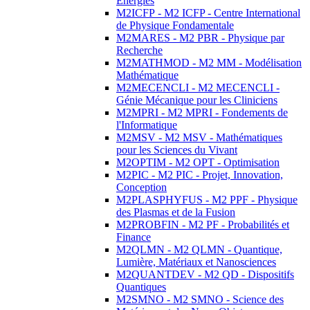
Energies
M2ICFP - M2 ICFP - Centre International
de Physique Fondamentale
M2MARES - M2 PBR - Physique par
Recherche
M2MATHMOD - M2 MM - Modélisation
Mathématique
M2MECENCLI - M2 MECENCLI -
Génie Mécanique pour les Cliniciens
M2MPRI - M2 MPRI - Fondements de
l'Informatique
M2MSV - M2 MSV - Mathématiques
pour les Sciences du Vivant
M2OPTIM - M2 OPT - Optimisation
M2PIC - M2 PIC - Projet, Innovation,
Conception
M2PLASPHYFUS - M2 PPF - Physique
des Plasmas et de la Fusion
M2PROBFIN - M2 PF - Probabilités et
Finance
M2QLMN - M2 QLMN - Quantique,
Lumière, Matériaux et Nanosciences
M2QUANTDEV - M2 QD - Dispositifs
Quantiques
M2SMNO - M2 SMNO - Science des