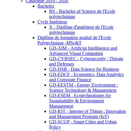
Catalogue 2019 - 2020
Bachelor
BS - Bachelor of Science de l'Ecole
polytechnique
Cycle Ingénieur
X - Diplôme d'ingénieur de l'Ecole
polytechnique
Diplôme de formation gradué de l'Ecole
Polytechnique -MSc&T
GD-AIM - Artificial Intelligence and
Advanced Visual Computing
GD-CYBSEC - Cybersecurity : Threats
and Defenses
GD-DSB - Data Science for Business
GD-EDCF - Economics, Data Analytics
and Corporate Finance
GD-EESTM - Energy Environment :
Science Technology & Management
GD-ESEM - Ecotechnologies for
Sustainability & Environment
Management
GD-IOT - Internet of Things : Innovation
and Management Program (IoT)
GD-SCUP - Smart Cities and Urban
Policy