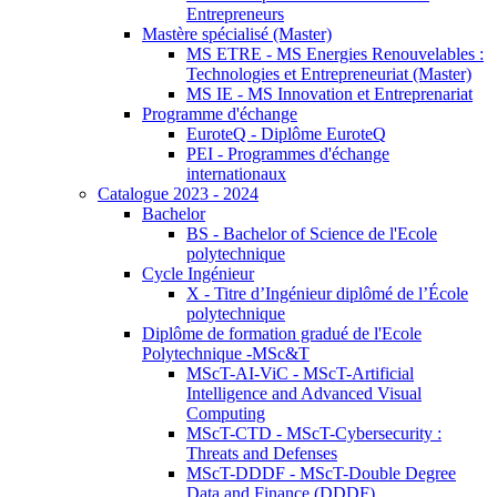
Entrepreneurs
Mastère spécialisé (Master)
MS ETRE - MS Energies Renouvelables :
Technologies et Entrepreneuriat (Master)
MS IE - MS Innovation et Entreprenariat
Programme d'échange
EuroteQ - Diplôme EuroteQ
PEI - Programmes d'échange
internationaux
Catalogue 2023 - 2024
Bachelor
BS - Bachelor of Science de l'Ecole
polytechnique
Cycle Ingénieur
X - Titre d’Ingénieur diplômé de l’École
polytechnique
Diplôme de formation gradué de l'Ecole
Polytechnique -MSc&T
MScT-AI-ViC - MScT-Artificial
Intelligence and Advanced Visual
Computing
MScT-CTD - MScT-Cybersecurity :
Threats and Defenses
MScT-DDDF - MScT-Double Degree
Data and Finance (DDDF)