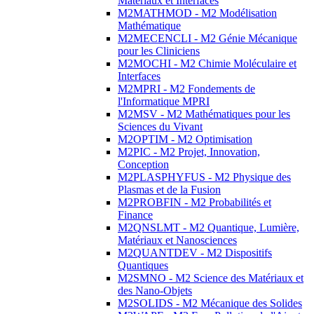
Matériaux et Interfaces
M2MATHMOD - M2 Modélisation
Mathématique
M2MECENCLI - M2 Génie Mécanique
pour les Cliniciens
M2MOCHI - M2 Chimie Moléculaire et
Interfaces
M2MPRI - M2 Fondements de
l'Informatique MPRI
M2MSV - M2 Mathématiques pour les
Sciences du Vivant
M2OPTIM - M2 Optimisation
M2PIC - M2 Projet, Innovation,
Conception
M2PLASPHYFUS - M2 Physique des
Plasmas et de la Fusion
M2PROBFIN - M2 Probabilités et
Finance
M2QNSLMT - M2 Quantique, Lumière,
Matériaux et Nanosciences
M2QUANTDEV - M2 Dispositifs
Quantiques
M2SMNO - M2 Science des Matériaux et
des Nano-Objets
M2SOLIDS - M2 Mécanique des Solides