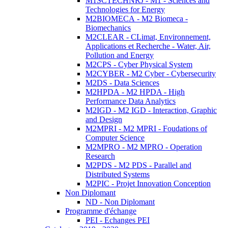
M1SCTECHNRJ - M1 - Sciences and
Technologies for Energy
M2BIOMECA - M2 Biomeca -
Biomechanics
M2CLEAR - CLimat, Environnement,
Applications et Recherche - Water, Air,
Pollution and Energy
M2CPS - Cyber Physical System
M2CYBER - M2 Cyber - Cybersecurity
M2DS - Data Sciences
M2HPDA - M2 HPDA - High
Performance Data Analytics
M2IGD - M2 IGD - Interaction, Graphic
and Design
M2MPRI - M2 MPRI - Foudations of
Computer Science
M2MPRO - M2 MPRO - Operation
Research
M2PDS - M2 PDS - Parallel and
Distributed Systems
M2PIC - Projet Innovation Conception
Non Diplomant
ND - Non Diplomant
Programme d'échange
PEI - Echanges PEI