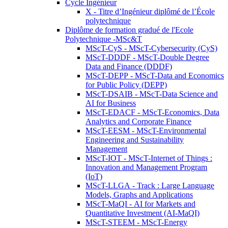
Cycle Ingénieur
X - Titre d’Ingénieur diplômé de l’École
polytechnique
Diplôme de formation gradué de l'Ecole
Polytechnique -MSc&T
MScT-CyS - MScT-Cybersecurity (CyS)
MScT-DDDF - MScT-Double Degree
Data and Finance (DDDF)
MScT-DEPP - MScT-Data and Economics
for Public Policy (DEPP)
MScT-DSAIB - MScT-Data Science and
AI for Business
MScT-EDACF - MScT-Economics, Data
Analytics and Corporate Finance
MScT-EESM - MScT-Environmental
Engineering and Sustainability
Management
MScT-IOT - MScT-Internet of Things :
Innovation and Management Program
(IoT)
MScT-LLGA - Track : Large Language
Models, Graphs and Applications
MScT-MaQI - AI for Markets and
Quantitative Investment (AI-MaQI)
MScT-STEEM - MScT-Energy