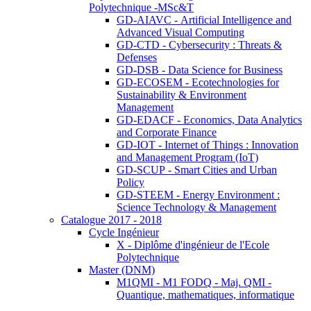
Polytechnique -MSc&T
GD-AIAVC - Artificial Intelligence and
Advanced Visual Computing
GD-CTD - Cybersecurity : Threats &
Defenses
GD-DSB - Data Science for Business
GD-ECOSEM - Ecotechnologies for
Sustainability & Environment
Management
GD-EDACF - Economics, Data Analytics
and Corporate Finance
GD-IOT - Internet of Things : Innovation
and Management Program (IoT)
GD-SCUP - Smart Cities and Urban
Policy
GD-STEEM - Energy Environment :
Science Technology & Management
Catalogue 2017 - 2018
Cycle Ingénieur
X - Diplôme d'ingénieur de l'Ecole
Polytechnique
Master (DNM)
M1QMI - M1 FODQ - Maj. QMI -
Quantique, mathematiques, informatique