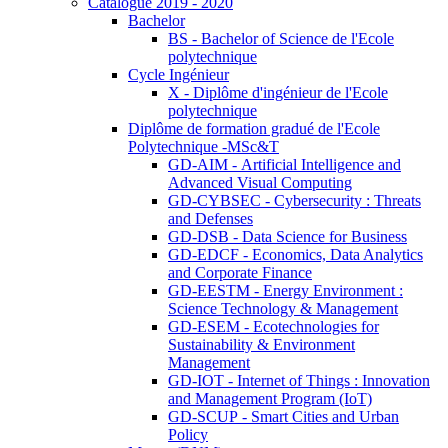
Catalogue 2019 - 2020
Bachelor
BS - Bachelor of Science de l'Ecole
polytechnique
Cycle Ingénieur
X - Diplôme d'ingénieur de l'Ecole
polytechnique
Diplôme de formation gradué de l'Ecole
Polytechnique -MSc&T
GD-AIM - Artificial Intelligence and
Advanced Visual Computing
GD-CYBSEC - Cybersecurity : Threats
and Defenses
GD-DSB - Data Science for Business
GD-EDCF - Economics, Data Analytics
and Corporate Finance
GD-EESTM - Energy Environment :
Science Technology & Management
GD-ESEM - Ecotechnologies for
Sustainability & Environment
Management
GD-IOT - Internet of Things : Innovation
and Management Program (IoT)
GD-SCUP - Smart Cities and Urban
Policy