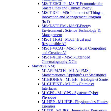
MScT-ESCLiP - MScT-Economics for
Smart Cities and Climate Policy
MScT-IOT - MScT-Internet of Things :
Innovation and Management Program
(IoT)
MScT-STEEM - MScT-Energy
Environment : Science Technology &
Management
MScT-TRAI - MScT-Trust and
Responsible AI
MScT-ViCAI - MScT-Visual Computing
and Creative AI
MScT-XCin - MScT-Extended
Cinematography XCin
Master (DNM)
M1APPMATH - M1 APPMS -
Mathématiques Appliquées et Statistiques
M1BIOHEA - M1 BH - Biologie et Santé
M1CHEINT - M1 CI - Chimie et
Interfaces
M1CPS - M1 CPS - Système Cyber
Physique
M1HEP - M1 HEP - Physique des Hautes
Energies
M1IES - M1 IES - Innovation, Entreprise