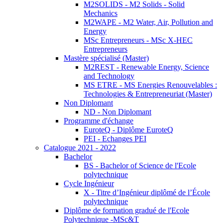
M2SOLIDS - M2 Solids - Solid
Mechanics
M2WAPE - M2 Water, Air, Pollution and
Energy
MSc Entrepreneurs - MSc X-HEC
Entrepreneurs
Mastère spécialisé (Master)
M2REST - Renewable Energy, Science
and Technology
MS ETRE - MS Energies Renouvelables :
Technologies & Entrepreneuriat (Master)
Non Diplomant
ND - Non Diplomant
Programme d'échange
EuroteQ - Diplôme EuroteQ
PEI - Echanges PEI
Catalogue 2021 - 2022
Bachelor
BS - Bachelor of Science de l'Ecole
polytechnique
Cycle Ingénieur
X - Titre d’Ingénieur diplômé de l’École
polytechnique
Diplôme de formation gradué de l'Ecole
Polytechnique -MSc&T