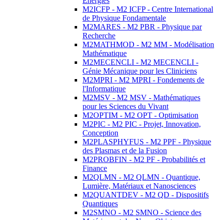
Energies
M2ICFP - M2 ICFP - Centre International
de Physique Fondamentale
M2MARES - M2 PBR - Physique par
Recherche
M2MATHMOD - M2 MM - Modélisation
Mathématique
M2MECENCLI - M2 MECENCLI -
Génie Mécanique pour les Cliniciens
M2MPRI - M2 MPRI - Fondements de
l'Informatique
M2MSV - M2 MSV - Mathématiques
pour les Sciences du Vivant
M2OPTIM - M2 OPT - Optimisation
M2PIC - M2 PIC - Projet, Innovation,
Conception
M2PLASPHYFUS - M2 PPF - Physique
des Plasmas et de la Fusion
M2PROBFIN - M2 PF - Probabilités et
Finance
M2QLMN - M2 QLMN - Quantique,
Lumière, Matériaux et Nanosciences
M2QUANTDEV - M2 QD - Dispositifs
Quantiques
M2SMNO - M2 SMNO - Science des