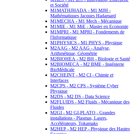
et Société
M1MATHJHADA - M1 MJH -
Mathématiques Jacques Hadamard
M1MECHA - M1 Mech - Mécanique
M1MIE - M1 MiE - Master en Economie
M1MPRI - M1 MPRI - Fondements de
l'Informatique
M1PHYSICS - M1 PHYS - Physique
M2AAG - M2 AAG - Analyse,
Arithmétique, Géométrie
M2BIOHEA - M2 BH - Biologie et Santé
M2BIOMECA - M2 BME - Ingénierie
BioMédicale
M2CHEINT - M2 CI - Chimie et
Interfaces
M2CPS - M2 CPS - Système Cyber
Physique
M2DS - M2 DS - Data Science
M2FLUIDS - M2 Fluids - Mécanique des
Fluides
M2GI - M2 GI-PLATO - Grandes
installations - Plasmas, Lasers,
Accélérateurs, Tokamaks
M2HEP - M2 HEP - Physique des Hautes