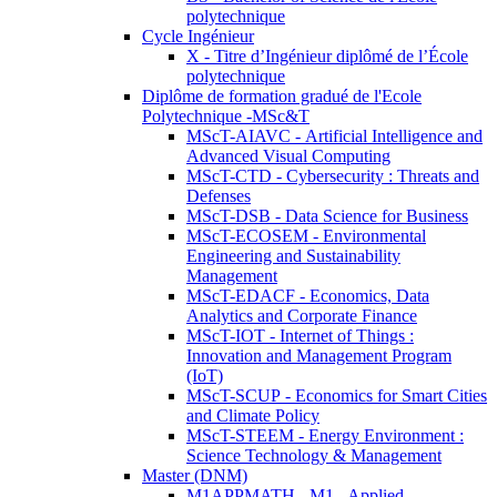
polytechnique
Cycle Ingénieur
X - Titre d’Ingénieur diplômé de l’École
polytechnique
Diplôme de formation gradué de l'Ecole
Polytechnique -MSc&T
MScT-AIAVC - Artificial Intelligence and
Advanced Visual Computing
MScT-CTD - Cybersecurity : Threats and
Defenses
MScT-DSB - Data Science for Business
MScT-ECOSEM - Environmental
Engineering and Sustainability
Management
MScT-EDACF - Economics, Data
Analytics and Corporate Finance
MScT-IOT - Internet of Things :
Innovation and Management Program
(IoT)
MScT-SCUP - Economics for Smart Cities
and Climate Policy
MScT-STEEM - Energy Environment :
Science Technology & Management
Master (DNM)
M1APPMATH - M1 - Applied