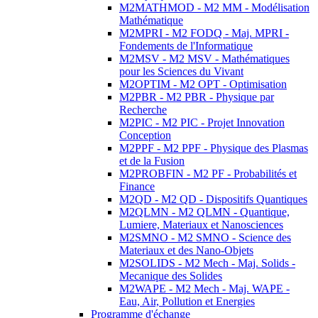
M2MATHMOD - M2 MM - Modélisation
Mathématique
M2MPRI - M2 FODQ - Maj. MPRI -
Fondements de l'Informatique
M2MSV - M2 MSV - Mathématiques
pour les Sciences du Vivant
M2OPTIM - M2 OPT - Optimisation
M2PBR - M2 PBR - Physique par
Recherche
M2PIC - M2 PIC - Projet Innovation
Conception
M2PPF - M2 PPF - Physique des Plasmas
et de la Fusion
M2PROBFIN - M2 PF - Probabilités et
Finance
M2QD - M2 QD - Dispositifs Quantiques
M2QLMN - M2 QLMN - Quantique,
Lumiere, Materiaux et Nanosciences
M2SMNO - M2 SMNO - Science des
Materiaux et des Nano-Objets
M2SOLIDS - M2 Mech - Maj. Solids -
Mecanique des Solides
M2WAPE - M2 Mech - Maj. WAPE -
Eau, Air, Pollution et Energies
Programme d'échange