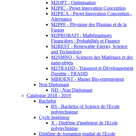
M2OPT - Optimisation
M2PIC - Projet Innovation Conception
M2PICA - Projet Innovation Conception -
Alternance
M2PPF - Physique des Plasmas et de la
Fusion
M2PROBAFI - Mathématiques
Financières : Probabilités et Finance
M2REST - Renewable Energy, Science
and Technology
M2SMNO - Sciences des Matériaux et des
nano-objets
M2TRADD - Transport et Développement
Durable - TRADD
MBIOENT - Master Bio-entrepreneur
Non Diplomant
ND - Non Diplomant
Catalogue 2018 - 2019
Bachelor
BS - Bachelor of Science de l'Ecole
polytechnique
Cycle Ingénieur
X - Diplôme d'ingénieur de l'Ecole
polytechnique
Diplôme de formation gradué de l'Ecole