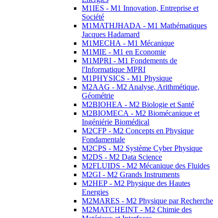
M1IES - M1 Innovation, Entreprise et
Société
M1MATHJHADA - M1 Mathématiques
Jacques Hadamard
M1MECHA - M1 Mécanique
M1MIE - M1 en Economie
M1MPRI - M1 Fondements de
l'Informatique MPRI
M1PHYSICS - M1 Physique
M2AAG - M2 Analyse, Arithmétique,
Géométrie
M2BIOHEA - M2 Biologie et Santé
M2BIOMECA - M2 Biomécanique et
Ingéniérie Biomédical
M2CFP - M2 Concepts en Physique
Fondamentale
M2CPS - M2 Système Cyber Physique
M2DS - M2 Data Science
M2FLUIDS - M2 Mécanique des Fluides
M2GI - M2 Grands Instruments
M2HEP - M2 Physique des Hautes
Energies
M2MARES - M2 Physique par Recherche
M2MATCHEINT - M2 Chimie des