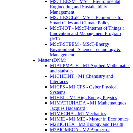
MScT-EESM - MScT-Environmental
Engineering and Sustainability
Management
MScT-ESCLiP - MScT-Economics for
Smart Cities and Climate Policy
MScT-IOT - MScT-Internet of Things :
Innovation and Management Program
(IoT)
MScT-STEEM - MScT-Energy
Environment : Science Technology &
Management
Master (DNM)
M1APPMATH - M1 Applied Mathematics
and statistics
M1CHEINT - M1 Chemistry and
Interfaces
M1CPS - M1 CPS - Cyber Physical
Systems
M1HEP - M1 High Energy Physics
M1MATHJHADA - M1 Mathematiques
Jacques Hadamard
M1MECHA - M1 Mechanics
M1MIE - M1 MIE - Master in Economics
M2BIOHEA - M2 Biology and Health
M2BIOMECA - M2 Biomeca -