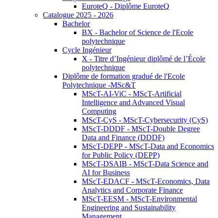
EuroteQ - Diplôme EuroteQ
Catalogue 2025 - 2026
Bachelor
BX - Bachelor of Science de l'Ecole
polytechnique
Cycle Ingénieur
X - Titre d’Ingénieur diplômé de l’École
polytechnique
Diplôme de formation gradué de l'Ecole
Polytechnique -MSc&T
MScT-AI-ViC - MScT-Artificial
Intelligence and Advanced Visual
Computing
MScT-CyS - MScT-Cybersecurity (CyS)
MScT-DDDF - MScT-Double Degree
Data and Finance (DDDF)
MScT-DEPP - MScT-Data and Economics
for Public Policy (DEPP)
MScT-DSAIB - MScT-Data Science and
AI for Business
MScT-EDACF - MScT-Economics, Data
Analytics and Corporate Finance
MScT-EESM - MScT-Environmental
Engineering and Sustainability
Management