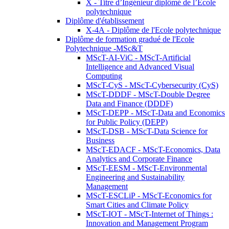
X - Titre d’Ingénieur diplômé de l’École
polytechnique
Diplôme d'établissement
X-4A - Diplôme de l'Ecole polytechnique
Diplôme de formation gradué de l'Ecole
Polytechnique -MSc&T
MScT-AI-ViC - MScT-Artificial
Intelligence and Advanced Visual
Computing
MScT-CyS - MScT-Cybersecurity (CyS)
MScT-DDDF - MScT-Double Degree
Data and Finance (DDDF)
MScT-DEPP - MScT-Data and Economics
for Public Policy (DEPP)
MScT-DSB - MScT-Data Science for
Business
MScT-EDACF - MScT-Economics, Data
Analytics and Corporate Finance
MScT-EESM - MScT-Environmental
Engineering and Sustainability
Management
MScT-ESCLiP - MScT-Economics for
Smart Cities and Climate Policy
MScT-IOT - MScT-Internet of Things :
Innovation and Management Program