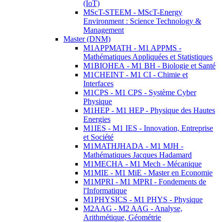
(IoT)
MScT-STEEM - MScT-Energy
Environment : Science Technology &
Management
Master (DNM)
M1APPMATH - M1 APPMS -
Mathématiques Appliquées et Statistiques
M1BIOHEA - M1 BH - Biologie et Santé
M1CHEINT - M1 CI - Chimie et
Interfaces
M1CPS - M1 CPS - Système Cyber
Physique
M1HEP - M1 HEP - Physique des Hautes
Energies
M1IES - M1 IES - Innovation, Entreprise
et Société
M1MATHJHADA - M1 MJH -
Mathématiques Jacques Hadamard
M1MECHA - M1 Mech - Mécanique
M1MIE - M1 MiE - Master en Economie
M1MPRI - M1 MPRI - Fondements de
l'Informatique
M1PHYSICS - M1 PHYS - Physique
M2AAG - M2 AAG - Analyse,
Arithmétique, Géométrie