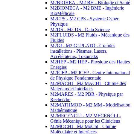
M2BIOHEA - M2 BH - Biologie et Santé
M2BIOMECA - M2 BME - Ingénierie
BioMédicale
M2CPS - M2 CPS - Système Cyber
Physique
M2DS - M2 DS - Data Science
M2FLUIDS - M2 Fluids - Mécanique des
Fluides
M2GI - M2 GI-PLATO - Grandes
installations - Plasmas, Lasers,
Accélérateurs, Tokamaks
M2HEP - M2 HEP - Physique des Hautes
Energies
M2ICFP - M2 ICFP - Centre International
de Physique Fondamentale
M2MACHI - M2 MACHI - Chimie des
Matériaux et Interfaces
M2MARES - M2 PBR - Physique par
Recherche
M2MATHMOD - M2 MM - Modélisation
Mathématique
M2MECENCLI - M2 MECENCLI -
Génie Mécanique pour les Cliniciens
M2MOCHI - M2 MoChI - Chimie
Moléculaire et Interfaces