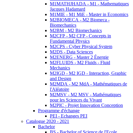
M1MATHJHADA - M1 - Mathematiques
Jacques Hadamard
M1MIE - M1 MiE - Master in Economics
M2BIOMECA - M2 Biomeca -
Biomechanics
M2BM - M2 Biomechanics
M2CFP - M2 CFP - Concepts in
Fundamental Physics
M2CPS - Cyber Physical System
M2DS - Data Sciences
M2ENERG - Master 2 Énergie
M2FLUIDS - M2 Fluids - Fluid
Mechanics
M2IGD - M2 IGD - Interaction, Graphic
and Design
M2MDA - M2 MdA - Mathématiques de
l'Aléatoire
M2MSV - M2 MSV - Mathématiques
pour les Sciences du Vivant
M2PIC - Projet Innovation Conception
Programme d'échange
PEI - Echanges PEI
Catalogue 2020 - 2021
Bachelor
BS - Bachelor of Science de l'Ecole