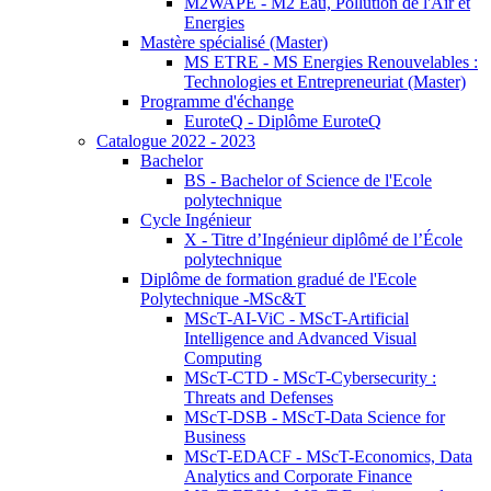
M2WAPE - M2 Eau, Pollution de l'Air et
Energies
Mastère spécialisé (Master)
MS ETRE - MS Energies Renouvelables :
Technologies et Entrepreneuriat (Master)
Programme d'échange
EuroteQ - Diplôme EuroteQ
Catalogue 2022 - 2023
Bachelor
BS - Bachelor of Science de l'Ecole
polytechnique
Cycle Ingénieur
X - Titre d’Ingénieur diplômé de l’École
polytechnique
Diplôme de formation gradué de l'Ecole
Polytechnique -MSc&T
MScT-AI-ViC - MScT-Artificial
Intelligence and Advanced Visual
Computing
MScT-CTD - MScT-Cybersecurity :
Threats and Defenses
MScT-DSB - MScT-Data Science for
Business
MScT-EDACF - MScT-Economics, Data
Analytics and Corporate Finance