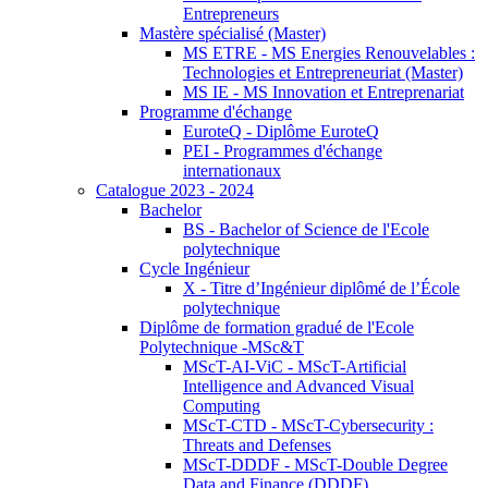
Entrepreneurs
Mastère spécialisé (Master)
MS ETRE - MS Energies Renouvelables :
Technologies et Entrepreneuriat (Master)
MS IE - MS Innovation et Entreprenariat
Programme d'échange
EuroteQ - Diplôme EuroteQ
PEI - Programmes d'échange
internationaux
Catalogue 2023 - 2024
Bachelor
BS - Bachelor of Science de l'Ecole
polytechnique
Cycle Ingénieur
X - Titre d’Ingénieur diplômé de l’École
polytechnique
Diplôme de formation gradué de l'Ecole
Polytechnique -MSc&T
MScT-AI-ViC - MScT-Artificial
Intelligence and Advanced Visual
Computing
MScT-CTD - MScT-Cybersecurity :
Threats and Defenses
MScT-DDDF - MScT-Double Degree
Data and Finance (DDDF)