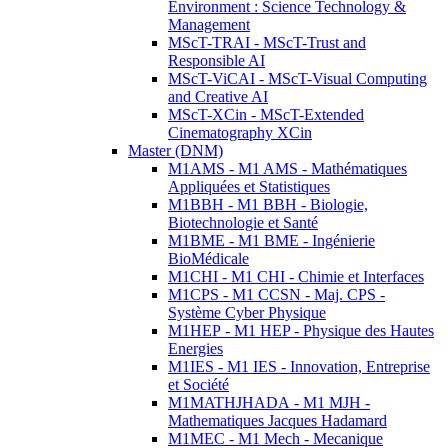
Environment : Science Technology &
Management
MScT-TRAI - MScT-Trust and
Responsible AI
MScT-ViCAI - MScT-Visual Computing
and Creative AI
MScT-XCin - MScT-Extended
Cinematography XCin
Master (DNM)
M1AMS - M1 AMS - Mathématiques
Appliquées et Statistiques
M1BBH - M1 BBH - Biologie,
Biotechnologie et Santé
M1BME - M1 BME - Ingénierie
BioMédicale
M1CHI - M1 CHI - Chimie et Interfaces
M1CPS - M1 CCSN - Maj. CPS -
Système Cyber Physique
M1HEP - M1 HEP - Physique des Hautes
Energies
M1IES - M1 IES - Innovation, Entreprise
et Société
M1MATHJHADA - M1 MJH -
Mathematiques Jacques Hadamard
M1MEC - M1 Mech - Mecanique