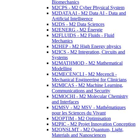
Biomechanics
M2CPS - M2 Cyber Physical System
M2DATAAI - M2 Data AI - Data and
Artificial Intelligence
M2DS - M2 Data Sciences
M2ENERG - M2 Énergie
M2FLUIDS - M2 Fluids - Fluid
Mechanics
M2HEP - M2 High Energy physics
M2ICS - M2 Integration, Circuits and
Systems
M2MATHMOD - M2 Mathematical
Modelling
M2MECENCLI - M2 Mecencli -
Mechanical Engineering for Clinicians
M2MICAS - M2 Machine Learning,
Communications and Security
M2MOCHI - M2 Molecular Chemistry
and Interfaces
M2MSV - M2 MSV - Mathématiques
pour les Sciences du Vivant
M2OPTIM - M2 Optimisation
M2PIC - M2 Projet Innovation Conception
M2QNSLMT - M2 Quantum, Light,
Materials and Nanosciences