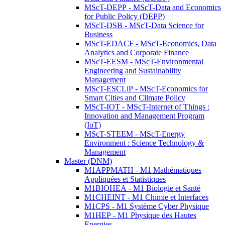
MScT-DEPP - MScT-Data and Economics
for Public Policy (DEPP)
MScT-DSB - MScT-Data Science for
Business
MScT-EDACF - MScT-Economics, Data
Analytics and Corporate Finance
MScT-EESM - MScT-Environmental
Engineering and Sustainability
Management
MScT-ESCLiP - MScT-Economics for
Smart Cities and Climate Policy
MScT-IOT - MScT-Internet of Things :
Innovation and Management Program
(IoT)
MScT-STEEM - MScT-Energy
Environment : Science Technology &
Management
Master (DNM)
M1APPMATH - M1 Mathématiques
Appliquées et Statistiques
M1BIOHEA - M1 Biologie et Santé
M1CHEINT - M1 Chimie et Interfaces
M1CPS - M1 Système Cyber Physique
M1HEP - M1 Physique des Hautes
Energies