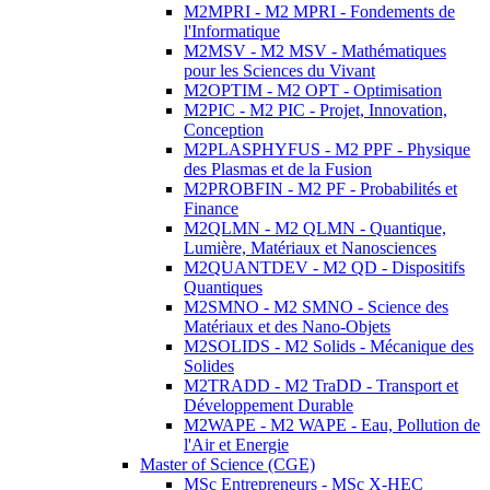
M2MPRI - M2 MPRI - Fondements de
l'Informatique
M2MSV - M2 MSV - Mathématiques
pour les Sciences du Vivant
M2OPTIM - M2 OPT - Optimisation
M2PIC - M2 PIC - Projet, Innovation,
Conception
M2PLASPHYFUS - M2 PPF - Physique
des Plasmas et de la Fusion
M2PROBFIN - M2 PF - Probabilités et
Finance
M2QLMN - M2 QLMN - Quantique,
Lumière, Matériaux et Nanosciences
M2QUANTDEV - M2 QD - Dispositifs
Quantiques
M2SMNO - M2 SMNO - Science des
Matériaux et des Nano-Objets
M2SOLIDS - M2 Solids - Mécanique des
Solides
M2TRADD - M2 TraDD - Transport et
Développement Durable
M2WAPE - M2 WAPE - Eau, Pollution de
l'Air et Energie
Master of Science (CGE)
MSc Entrepreneurs - MSc X-HEC