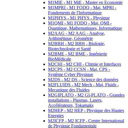
M1MIE - M1 MiE - Master en Economie
M1MPRI - M1 FODQ - Maj. MPRI -
Fondements de l'Informatique
M1PHYS - M1 PHYS - Physique
M1QMI - M1 FODQ - Maj. QMI -
Quantique, Mathematiques, Informatique
M2AAG - M2 AAG - Analyse,
Arithmétique, Géométrie
M2BBH - M2 BBH - Biologie,
Biotechnologie et Santé
M2BME - M2 BME - Ingénierie
BioMédicale
M2CHI - M2 CHI - Chimie et Interfaces
M2CPS - M2 CCSN - Maj. CPS -
Système Cyber Physique
M2DS - M2 DS - Science des données
M2FLUIDS - M2 Mech - Maj. Fluids -
Mecanique des Fluides
M2GIPLATO - M2 GI-PLATO - Grandes
installations - Plasmas, Lasers,
Accélérateurs, Tokamaks
M2HEP - M2 HEP - Physique des Hautes
Energies
M2ICFP - M2 ICFP - Centre International
de Physique Fondamentale