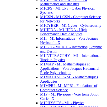
Mathematics and statistics
M1CPS - M1 CPS - Cyber Physical
Systems
M1CSN - M1 CSN - Computer Science
for Networks
M1CYBER - M1 Cyber - Cybersecurity
M1HPDA - M1 HPDA - High
Performance Data Analytics
M1I - M1 Informatique - Voie Jacques
Herbrand - X
M1IGD - M1 IGD - Interaction, Graphic
and Design
M1INTTRACPHY - M1 - International
Track in Physics
M1MAP - M1 Mathématiques et
Applications - Voie Jacques Hadamard -
École Polytechnique
M1MATHAPP - M1 - Mathématiques
Appliquées
M1MPRI - M1 MPRI - Foudations of
Computer Science
M1P - M1 Physique - Voie Irène Joliot
Curie - X
M1PHYSICS - M1 - Physics