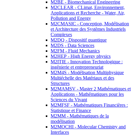
M2BE - Biomechanical Engineering
M2CLEAR - CLimat, Environnement,
Applications et Recherche - Water, Air,
Pollution and Energy
M2CMASIC - Conception, Modélisation
et Architecture des Systèmes Industriels
Complexes
M2DQ - Dispositif quantique
M2DS - Data Sciences
M2FM - Fluid Mechanics
M2HEP - High Energy physics
M2ITIE - Innovation Technologique :
ingénierie et entrepreneuriat
M2M4S - Modélisation Multiphysique
Multiéchelle des Matériaux et des
Structures
M2MAMSV - Master 2 Mathématiques et
Applications - Mathématiques pour les
Sciences du Vivant
M2MFSF - Mathématiques Financières :
Statistique et Finance
M2MM - Mathématiques de la
modélisation
M2MOCHI - Molecular Chemistry and
Interfaces