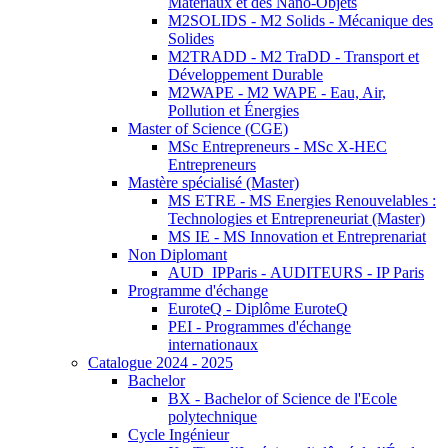
Matériaux et des Nano-Objets
M2SOLIDS - M2 Solids - Mécanique des
Solides
M2TRADD - M2 TraDD - Transport et
Développement Durable
M2WAPE - M2 WAPE - Eau, Air,
Pollution et Énergies
Master of Science (CGE)
MSc Entrepreneurs - MSc X-HEC
Entrepreneurs
Mastère spécialisé (Master)
MS ETRE - MS Energies Renouvelables :
Technologies et Entrepreneuriat (Master)
MS IE - MS Innovation et Entreprenariat
Non Diplomant
AUD_IPParis - AUDITEURS - IP Paris
Programme d'échange
EuroteQ - Diplôme EuroteQ
PEI - Programmes d'échange
internationaux
Catalogue 2024 - 2025
Bachelor
BX - Bachelor of Science de l'Ecole
polytechnique
Cycle Ingénieur