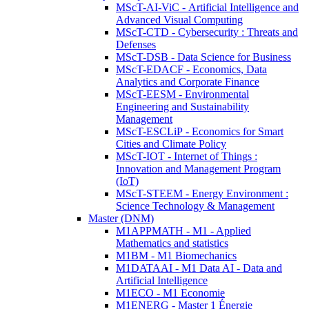
MScT-AI-ViC - Artificial Intelligence and
Advanced Visual Computing
MScT-CTD - Cybersecurity : Threats and
Defenses
MScT-DSB - Data Science for Business
MScT-EDACF - Economics, Data
Analytics and Corporate Finance
MScT-EESM - Environmental
Engineering and Sustainability
Management
MScT-ESCLiP - Economics for Smart
Cities and Climate Policy
MScT-IOT - Internet of Things :
Innovation and Management Program
(IoT)
MScT-STEEM - Energy Environment :
Science Technology & Management
Master (DNM)
M1APPMATH - M1 - Applied
Mathematics and statistics
M1BM - M1 Biomechanics
M1DATAAI - M1 Data AI - Data and
Artificial Intelligence
M1ECO - M1 Economie
M1ENERG - Master 1 Énergie