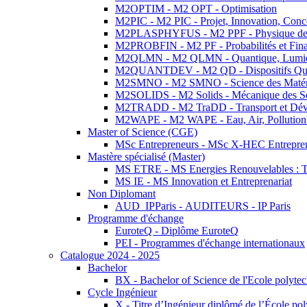
M2OPTIM - M2 OPT - Optimisation
M2PIC - M2 PIC - Projet, Innovation, Conc
M2PLASPHYFUS - M2 PPF - Physique des P
M2PROBFIN - M2 PF - Probabilités et Fin
M2QLMN - M2 QLMN - Quantique, Lumière
M2QUANTDEV - M2 QD - Dispositifs Qua
M2SMNO - M2 SMNO - Science des Matéri
M2SOLIDS - M2 Solids - Mécanique des So
M2TRADD - M2 TraDD - Transport et Dév
M2WAPE - M2 WAPE - Eau, Air, Pollution 
Master of Science (CGE)
MSc Entrepreneurs - MSc X-HEC Entrepre
Mastère spécialisé (Master)
MS ETRE - MS Energies Renouvelables : Tec
MS IE - MS Innovation et Entreprenariat
Non Diplomant
AUD_IPParis - AUDITEURS - IP Paris
Programme d'échange
EuroteQ - Diplôme EuroteQ
PEI - Programmes d'échange internationaux
Catalogue 2024 - 2025
Bachelor
BX - Bachelor of Science de l'Ecole polyte
Cycle Ingénieur
X - Titre d’Ingénieur diplômé de l’École po