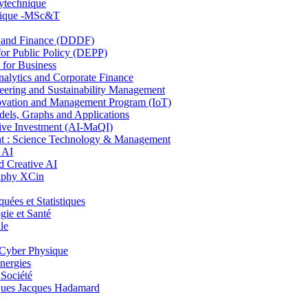
lytechnique
hnique -MSc&T
and Finance (DDDF)
r Public Policy (DEPP)
for Business
ytics and Corporate Finance
ring and Sustainability Management
ovation and Management Program (IoT)
ls, Graphs and Applications
ive Investment (AI-MaQI)
: Science Technology & Management
 AI
 Creative AI
aphy XCin
es et Statistiques
ie et Santé
le
Cyber Physique
nergies
 Société
es Jacques Hadamard