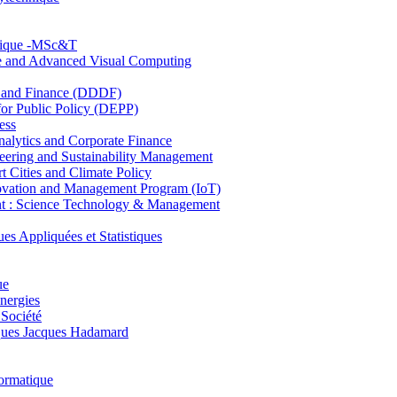
hnique -MSc&T
ce and Advanced Visual Computing
and Finance (DDDF)
r Public Policy (DEPP)
ess
ytics and Corporate Finance
ring and Sustainability Management
Cities and Climate Policy
ovation and Management Program (IoT)
: Science Technology & Management
ppliquées et Statistiques
ue
nergies
 Société
es Jacques Hadamard
ormatique