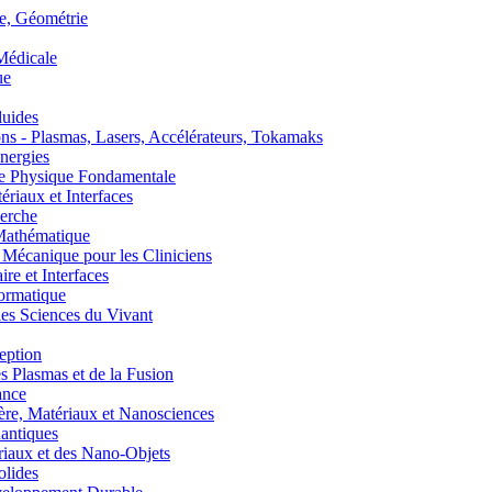
, Géométrie
édicale
ue
uides
s - Plasmas, Lasers, Accélérateurs, Tokamaks
nergies
de Physique Fondamentale
aux et Interfaces
erche
athématique
anique pour les Cliniciens
 et Interfaces
ormatique
s Sciences du Vivant
eption
lasmas et de la Fusion
ance
, Matériaux et Nanosciences
ntiques
aux et des Nano-Objets
lides