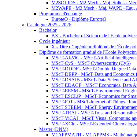
M2SOLIDS - M2 Mech - Maj. Solids - Meca
M2WAPE - M2 Mech - Maj. WAPE - Eau, Air
Programme d'échange
EuroteQ - Diplôme EuroteQ
Catalogue 2025 - 2026
Bachelor
BX - Bachelor of Science de l'Ecole polyte
Cycle Ingénieur
X - Titre d’Ingénieur diplômé de l’École po
Diplôme de formation gradué de l'Ecole Polytec
MScT-AI-ViC - MScT-Artificial Intelligen
MScT-CyS - MScT-Cybersecurity (CyS)
MScT-DDDF - MScT-Double Degree Data 
MScT-DEPP - MScT-Data and Economics fo
MScT-DSAIB - MScT-Data Science and AI 
MScT-EDACF - MScT-Economics, Data Anal
MScT-EESM - MScT-Environmental Enginee
MScT-ESCLiP - MScT-Economics for Smart 
MScT-IOT - MScT-Internet of Things : Inn
MScT-STEEM - MScT-Energy Environment 
MScT-TRAI - MScT-Trust and Responsible
MScT-ViCAI - MScT-Visual Computing and
MScT-XCin - MScT-Extended Cinematogr
Master (DNM)
M1APPMATH - M1 APPMS - Mathématiques A