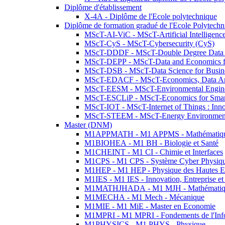
Diplôme d'établissement
X-4A - Diplôme de l'Ecole polytechnique
Diplôme de formation gradué de l'Ecole Polytec
MScT-AI-ViC - MScT-Artificial Intelligen
MScT-CyS - MScT-Cybersecurity (CyS)
MScT-DDDF - MScT-Double Degree Data 
MScT-DEPP - MScT-Data and Economics fo
MScT-DSB - MScT-Data Science for Busin
MScT-EDACF - MScT-Economics, Data Anal
MScT-EESM - MScT-Environmental Enginee
MScT-ESCLiP - MScT-Economics for Smart 
MScT-IOT - MScT-Internet of Things : Inn
MScT-STEEM - MScT-Energy Environment 
Master (DNM)
M1APPMATH - M1 APPMS - Mathématiques A
M1BIOHEA - M1 BH - Biologie et Santé
M1CHEINT - M1 CI - Chimie et Interfaces
M1CPS - M1 CPS - Système Cyber Physiq
M1HEP - M1 HEP - Physique des Hautes E
M1IES - M1 IES - Innovation, Entreprise et
M1MATHJHADA - M1 MJH - Mathématiqu
M1MECHA - M1 Mech - Mécanique
M1MIE - M1 MiE - Master en Economie
M1MPRI - M1 MPRI - Fondements de l'Inf
M1PHYSICS - M1 PHYS - Physique