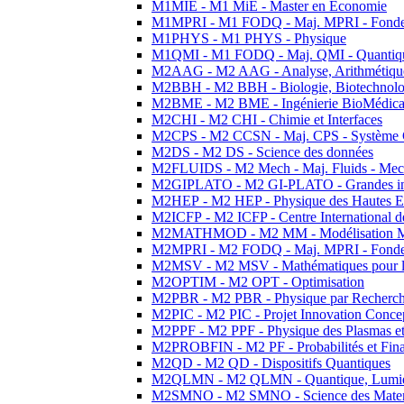
M1MIE - M1 MiE - Master en Economie
M1MPRI - M1 FODQ - Maj. MPRI - Fondeme
M1PHYS - M1 PHYS - Physique
M1QMI - M1 FODQ - Maj. QMI - Quantique
M2AAG - M2 AAG - Analyse, Arithmétique
M2BBH - M2 BBH - Biologie, Biotechnolog
M2BME - M2 BME - Ingénierie BioMédica
M2CHI - M2 CHI - Chimie et Interfaces
M2CPS - M2 CCSN - Maj. CPS - Système 
M2DS - M2 DS - Science des données
M2FLUIDS - M2 Mech - Maj. Fluids - Meca
M2GIPLATO - M2 GI-PLATO - Grandes instal
M2HEP - M2 HEP - Physique des Hautes E
M2ICFP - M2 ICFP - Centre International 
M2MATHMOD - M2 MM - Modélisation M
M2MPRI - M2 FODQ - Maj. MPRI - Fondeme
M2MSV - M2 MSV - Mathématiques pour le
M2OPTIM - M2 OPT - Optimisation
M2PBR - M2 PBR - Physique par Recherc
M2PIC - M2 PIC - Projet Innovation Conce
M2PPF - M2 PPF - Physique des Plasmas et
M2PROBFIN - M2 PF - Probabilités et Fin
M2QD - M2 QD - Dispositifs Quantiques
M2QLMN - M2 QLMN - Quantique, Lumiere
M2SMNO - M2 SMNO - Science des Materi