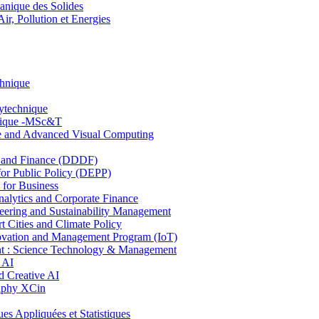
nique des Solides
, Pollution et Energies
chnique
lytechnique
hnique -MSc&T
ce and Advanced Visual Computing
and Finance (DDDF)
r Public Policy (DEPP)
for Business
ytics and Corporate Finance
ring and Sustainability Management
Cities and Climate Policy
ovation and Management Program (IoT)
: Science Technology & Management
 AI
 Creative AI
aphy XCin
ppliquées et Statistiques