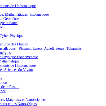
nts de l'Informatique
, Mathematiques, Informatique
, Géométrie
ie et Santé
le
Cyber Physique
nique des Fluides
lations - Plasmas, Lasers, Accélérateurs, Tokamaks
nergies
de Physique Fondamentale
athématique
nts de l'Informatique
s Sciences du Vivant
he
ption
 de la Fusion
ance
, Materiaux et Nanosciences
aux et des Nano-Objets