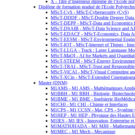
X - Titre d’Ingénieur diplômé de l’École po
Diplôme de formation gradué de l'Ecole Polytec
MScT-CyS - MScT-Cybersecurity (CyS)
MScT-DDDF - MScT-Double Degree Data 
MScT-DEPP - MScT-Data and Economics fo
MScT-DSAIB - MScT-Data Science and AI 
MScT-EDACF - MScT-Economics, Data Anal
MScT-EESM - MScT-Environmental Enginee
MScT-IOT - MScT-Internet of Things : Inn
MScT-LLGA - Track : Large Language Mode
MScT-MaQI - AI for Markets and Quantitat
MScT-STEEM - MScT-Energy Environment 
MScT-TRAI - MScT-Trust and Responsible
MScT-ViCAI - MScT-Visual Computing and
MScT-XCin - MScT-Extended Cinematogr
Master (DNM)
M1AMS - M1 AMS - Mathématiques Appliqué
M1BBH - M1 BBH - Biologie, Biotechnolog
M1BME - M1 BME - Ingénierie BioMédica
M1CHI - M1 CHI - Chimie et Interfaces
M1CPS - M1 CCSN - Maj. CPS - Système 
M1HEP - M1 HEP - Physique des Hautes E
M1IES - M1 IES - Innovation, Entreprise et
M1MATHJHADA - M1 MJH - Mathematiqu
M1MEC - M1 Mech - Mecanique