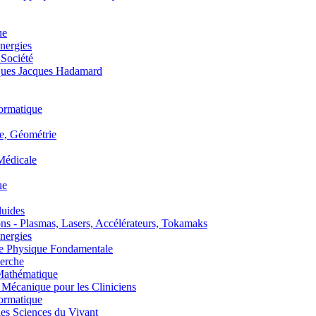
ue
nergies
 Société
es Jacques Hadamard
ormatique
, Géométrie
édicale
ue
uides
s - Plasmas, Lasers, Accélérateurs, Tokamaks
nergies
de Physique Fondamentale
erche
athématique
anique pour les Cliniciens
ormatique
s Sciences du Vivant