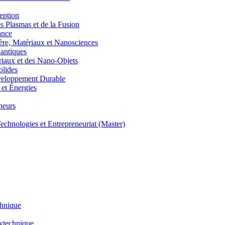
eption
lasmas et de la Fusion
ance
, Matériaux et Nanosciences
ntiques
aux et des Nano-Objets
lides
eloppement Durable
et Énergies
neurs
hnologies et Entrepreneuriat (Master)
chnique
lytechnique