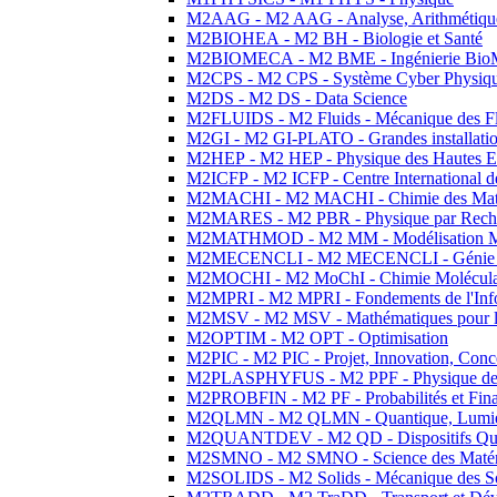
M2AAG - M2 AAG - Analyse, Arithmétique
M2BIOHEA - M2 BH - Biologie et Santé
M2BIOMECA - M2 BME - Ingénierie BioM
M2CPS - M2 CPS - Système Cyber Physiq
M2DS - M2 DS - Data Science
M2FLUIDS - M2 Fluids - Mécanique des Fl
M2GI - M2 GI-PLATO - Grandes installation
M2HEP - M2 HEP - Physique des Hautes E
M2ICFP - M2 ICFP - Centre International 
M2MACHI - M2 MACHI - Chimie des Matéri
M2MARES - M2 PBR - Physique par Rech
M2MATHMOD - M2 MM - Modélisation M
M2MECENCLI - M2 MECENCLI - Génie Méc
M2MOCHI - M2 MoChI - Chimie Moléculaire
M2MPRI - M2 MPRI - Fondements de l'Inf
M2MSV - M2 MSV - Mathématiques pour le
M2OPTIM - M2 OPT - Optimisation
M2PIC - M2 PIC - Projet, Innovation, Conc
M2PLASPHYFUS - M2 PPF - Physique des P
M2PROBFIN - M2 PF - Probabilités et Fin
M2QLMN - M2 QLMN - Quantique, Lumière
M2QUANTDEV - M2 QD - Dispositifs Qua
M2SMNO - M2 SMNO - Science des Matéri
M2SOLIDS - M2 Solids - Mécanique des So