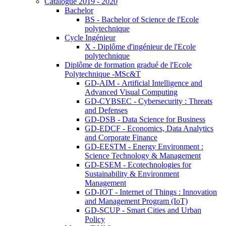
Catalogue 2019 - 2020
Bachelor
BS - Bachelor of Science de l'Ecole
polytechnique
Cycle Ingénieur
X - Diplôme d'ingénieur de l'Ecole
polytechnique
Diplôme de formation gradué de l'Ecole
Polytechnique -MSc&T
GD-AIM - Artificial Intelligence and
Advanced Visual Computing
GD-CYBSEC - Cybersecurity : Threats
and Defenses
GD-DSB - Data Science for Business
GD-EDCF - Economics, Data Analytics
and Corporate Finance
GD-EESTM - Energy Environment :
Science Technology & Management
GD-ESEM - Ecotechnologies for
Sustainability & Environment
Management
GD-IOT - Internet of Things : Innovation
and Management Program (IoT)
GD-SCUP - Smart Cities and Urban
Policy