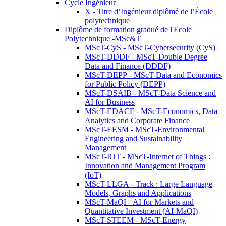
Cycle Ingénieur
X - Titre d’Ingénieur diplômé de l’École
polytechnique
Diplôme de formation gradué de l'Ecole
Polytechnique -MSc&T
MScT-CyS - MScT-Cybersecurity (CyS)
MScT-DDDF - MScT-Double Degree
Data and Finance (DDDF)
MScT-DEPP - MScT-Data and Economics
for Public Policy (DEPP)
MScT-DSAIB - MScT-Data Science and
AI for Business
MScT-EDACF - MScT-Economics, Data
Analytics and Corporate Finance
MScT-EESM - MScT-Environmental
Engineering and Sustainability
Management
MScT-IOT - MScT-Internet of Things :
Innovation and Management Program
(IoT)
MScT-LLGA - Track : Large Language
Models, Graphs and Applications
MScT-MaQI - AI for Markets and
Quantitative Investment (AI-MaQI)
MScT-STEEM - MScT-Energy