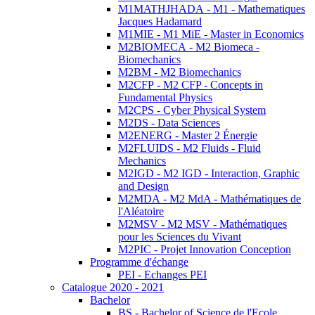
M1MATHJHADA - M1 - Mathematiques
Jacques Hadamard
M1MIE - M1 MiE - Master in Economics
M2BIOMECA - M2 Biomeca -
Biomechanics
M2BM - M2 Biomechanics
M2CFP - M2 CFP - Concepts in
Fundamental Physics
M2CPS - Cyber Physical System
M2DS - Data Sciences
M2ENERG - Master 2 Énergie
M2FLUIDS - M2 Fluids - Fluid
Mechanics
M2IGD - M2 IGD - Interaction, Graphic
and Design
M2MDA - M2 MdA - Mathématiques de
l'Aléatoire
M2MSV - M2 MSV - Mathématiques
pour les Sciences du Vivant
M2PIC - Projet Innovation Conception
Programme d'échange
PEI - Echanges PEI
Catalogue 2020 - 2021
Bachelor
BS - Bachelor of Science de l'Ecole