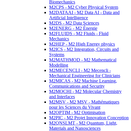
Biomechanics
M2CPS - M2 Cyber Physical System
M2DATAAI - M2 Data AI - Data and
Artificial Intelligence
M2DS - M2 Data Sciences
M2ENERG - M2 Énergie
M2FLUIDS - M2 Fluids - Fluid
Mechanics
M2HEP - M2 High Energy physics
M2ICS - M2 Integration, Circuits and
Systems
M2MATHMOD - M2 Mathematical
Modelling
M2MECENCLI - M2 Mecencli -
Mechanical Engineering for Clinicians
M2MICAS - M2 Machine Learning,
Communications and Security
M2MOCHI - M2 Molecular Chemistry
and Interfaces
M2MSV - M2 MSV - Mathématiques
pour les Sciences du Vivant
M2OPTIM - M2 Optimisation
M2PIC - M2 Projet Innovation Conception
M2QNSLMT - M2 Quantum, Light,
Materials and Nanosciences