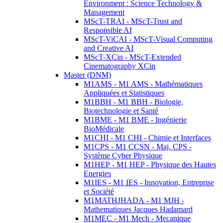
Environment : Science Technology &
Management
MScT-TRAI - MScT-Trust and
Responsible AI
MScT-ViCAI - MScT-Visual Computing
and Creative AI
MScT-XCin - MScT-Extended
Cinematography XCin
Master (DNM)
M1AMS - M1 AMS - Mathématiques
Appliquées et Statistiques
M1BBH - M1 BBH - Biologie,
Biotechnologie et Santé
M1BME - M1 BME - Ingénierie
BioMédicale
M1CHI - M1 CHI - Chimie et Interfaces
M1CPS - M1 CCSN - Maj. CPS -
Système Cyber Physique
M1HEP - M1 HEP - Physique des Hautes
Energies
M1IES - M1 IES - Innovation, Entreprise
et Société
M1MATHJHADA - M1 MJH -
Mathematiques Jacques Hadamard
M1MEC - M1 Mech - Mecanique