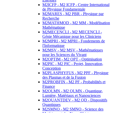
Energies
M2ICFP - M2 ICFP - Centre International
de Physique Fondamentale
M2MARES - M2 PBR - Physique par
Recherche
M2MATHMOD - M2 MM - Modélisation
Mathématique
M2MECENCLI - M2 MECENCLI -
Génie Mécanique pour les Cliniciens
M2MPRI - M2 MPRI - Fondements de
l'Informatique
M2MSV - M2 MSV - Mathématiques
pour les Sciences du Vivant
M2OPTIM - M2 OPT - Optimisation
M2PIC - M2 PIC - Projet, Innovation,
Conception
M2PLASPHYFUS - M2 PPF - Physique
des Plasmas et de la Fusion
M2PROBFIN - M2 PF - Probabilités et
Finance
M2QLMN - M2 QLMN - Quantique,
Lumière, Matériaux et Nanosciences
M2QUANTDEV - M2 QD - Dispositifs
Quantiques
M2SMNO - M2 SMNO - Science des