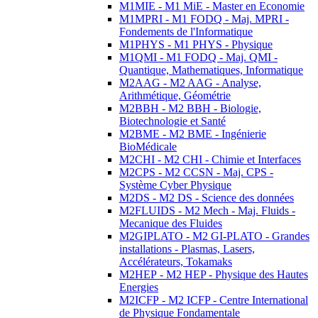
M1MIE - M1 MiE - Master en Economie
M1MPRI - M1 FODQ - Maj. MPRI -
Fondements de l'Informatique
M1PHYS - M1 PHYS - Physique
M1QMI - M1 FODQ - Maj. QMI -
Quantique, Mathematiques, Informatique
M2AAG - M2 AAG - Analyse,
Arithmétique, Géométrie
M2BBH - M2 BBH - Biologie,
Biotechnologie et Santé
M2BME - M2 BME - Ingénierie
BioMédicale
M2CHI - M2 CHI - Chimie et Interfaces
M2CPS - M2 CCSN - Maj. CPS -
Système Cyber Physique
M2DS - M2 DS - Science des données
M2FLUIDS - M2 Mech - Maj. Fluids -
Mecanique des Fluides
M2GIPLATO - M2 GI-PLATO - Grandes
installations - Plasmas, Lasers,
Accélérateurs, Tokamaks
M2HEP - M2 HEP - Physique des Hautes
Energies
M2ICFP - M2 ICFP - Centre International
de Physique Fondamentale