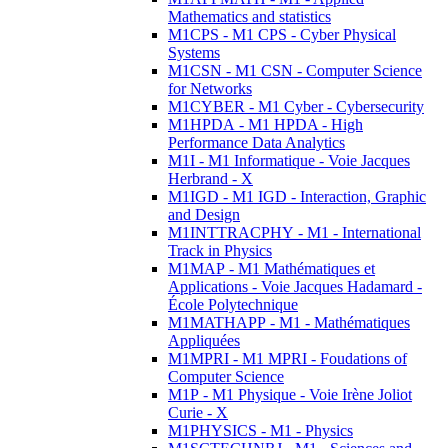
Mathematics and statistics
M1CPS - M1 CPS - Cyber Physical
Systems
M1CSN - M1 CSN - Computer Science
for Networks
M1CYBER - M1 Cyber - Cybersecurity
M1HPDA - M1 HPDA - High
Performance Data Analytics
M1I - M1 Informatique - Voie Jacques
Herbrand - X
M1IGD - M1 IGD - Interaction, Graphic
and Design
M1INTTRACPHY - M1 - International
Track in Physics
M1MAP - M1 Mathématiques et
Applications - Voie Jacques Hadamard -
École Polytechnique
M1MATHAPP - M1 - Mathématiques
Appliquées
M1MPRI - M1 MPRI - Foudations of
Computer Science
M1P - M1 Physique - Voie Irène Joliot
Curie - X
M1PHYSICS - M1 - Physics