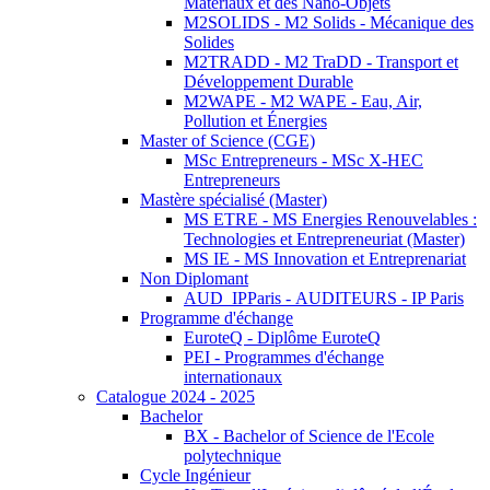
Matériaux et des Nano-Objets
M2SOLIDS - M2 Solids - Mécanique des
Solides
M2TRADD - M2 TraDD - Transport et
Développement Durable
M2WAPE - M2 WAPE - Eau, Air,
Pollution et Énergies
Master of Science (CGE)
MSc Entrepreneurs - MSc X-HEC
Entrepreneurs
Mastère spécialisé (Master)
MS ETRE - MS Energies Renouvelables :
Technologies et Entrepreneuriat (Master)
MS IE - MS Innovation et Entreprenariat
Non Diplomant
AUD_IPParis - AUDITEURS - IP Paris
Programme d'échange
EuroteQ - Diplôme EuroteQ
PEI - Programmes d'échange
internationaux
Catalogue 2024 - 2025
Bachelor
BX - Bachelor of Science de l'Ecole
polytechnique
Cycle Ingénieur