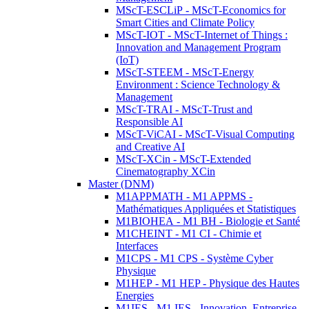
MScT-ESCLiP - MScT-Economics for
Smart Cities and Climate Policy
MScT-IOT - MScT-Internet of Things :
Innovation and Management Program
(IoT)
MScT-STEEM - MScT-Energy
Environment : Science Technology &
Management
MScT-TRAI - MScT-Trust and
Responsible AI
MScT-ViCAI - MScT-Visual Computing
and Creative AI
MScT-XCin - MScT-Extended
Cinematography XCin
Master (DNM)
M1APPMATH - M1 APPMS -
Mathématiques Appliquées et Statistiques
M1BIOHEA - M1 BH - Biologie et Santé
M1CHEINT - M1 CI - Chimie et
Interfaces
M1CPS - M1 CPS - Système Cyber
Physique
M1HEP - M1 HEP - Physique des Hautes
Energies
M1IES - M1 IES - Innovation, Entreprise