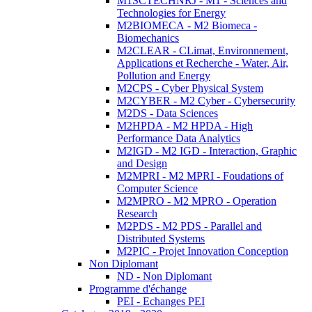
M1SCTECHNRJ - M1 - Sciences and
Technologies for Energy
M2BIOMECA - M2 Biomeca -
Biomechanics
M2CLEAR - CLimat, Environnement,
Applications et Recherche - Water, Air,
Pollution and Energy
M2CPS - Cyber Physical System
M2CYBER - M2 Cyber - Cybersecurity
M2DS - Data Sciences
M2HPDA - M2 HPDA - High
Performance Data Analytics
M2IGD - M2 IGD - Interaction, Graphic
and Design
M2MPRI - M2 MPRI - Foudations of
Computer Science
M2MPRO - M2 MPRO - Operation
Research
M2PDS - M2 PDS - Parallel and
Distributed Systems
M2PIC - Projet Innovation Conception
Non Diplomant
ND - Non Diplomant
Programme d'échange
PEI - Echanges PEI