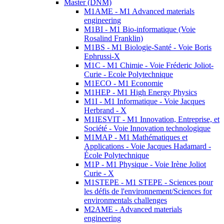
Master (DNM)
M1AME - M1 Advanced materials
engineering
M1BI - M1 Bio-informatique (Voie
Rosalind Franklin)
M1BS - M1 Biologie-Santé - Voie Boris
Ephrussi-X
M1C - M1 Chimie - Voie Fréderic Joliot-
Curie - Ecole Polytechnique
M1ECO - M1 Economie
M1HEP - M1 High Energy Physics
M1I - M1 Informatique - Voie Jacques
Herbrand - X
M1IESVIT - M1 Innovation, Entreprise, et
Société - Voie Innovation technologique
M1MAP - M1 Mathématiques et
Applications - Voie Jacques Hadamard -
École Polytechnique
M1P - M1 Physique - Voie Irène Joliot
Curie - X
M1STEPE - M1 STEPE - Sciences pour
les défis de l'environnement/Sciences for
environmentals challenges
M2AME - Advanced materials
engineering