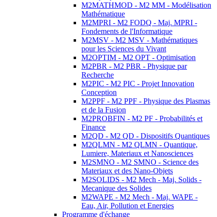
M2MATHMOD - M2 MM - Modélisation
Mathématique
M2MPRI - M2 FODQ - Maj. MPRI -
Fondements de l'Informatique
M2MSV - M2 MSV - Mathématiques
pour les Sciences du Vivant
M2OPTIM - M2 OPT - Optimisation
M2PBR - M2 PBR - Physique par
Recherche
M2PIC - M2 PIC - Projet Innovation
Conception
M2PPF - M2 PPF - Physique des Plasmas
et de la Fusion
M2PROBFIN - M2 PF - Probabilités et
Finance
M2QD - M2 QD - Dispositifs Quantiques
M2QLMN - M2 QLMN - Quantique,
Lumiere, Materiaux et Nanosciences
M2SMNO - M2 SMNO - Science des
Materiaux et des Nano-Objets
M2SOLIDS - M2 Mech - Maj. Solids -
Mecanique des Solides
M2WAPE - M2 Mech - Maj. WAPE -
Eau, Air, Pollution et Energies
Programme d'échange