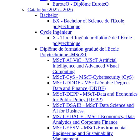
EuroteQ - Diplôme EuroteQ
Catalogue 2025 - 2026
Bachelor
BX - Bachelor of Science de l'Ecole
polytechnique
Cycle Ingénieur
X - Titre d’Ingénieur diplômé de l’École
polytechnique
Diplôme de formation gradué de l'Ecole
Polytechnique -MSc&T
MScT-AI-ViC - MScT-Artificial
Intelligence and Advanced Visual
Computing
MScT-CyS - MScT-Cybersecurity (CyS)
MScT-DDDF - MScT-Double Degree
Data and Finance (DDDF)
MScT-DEPP - MScT-Data and Economics
for Public Policy (DEPP)
MScT-DSAIB - MScT-Data Science and
AI for Business
MScT-EDACF - MScT-Economics, Data
Analytics and Corporate Finance
MScT-EESM - MScT-Environmental
Engineering and Sustainability
Management