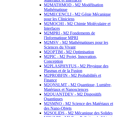
Matériaux et Interfaces
M2MATHMOD - M2 Modélisation
Mathématique
M2MECENCLI - M2 Génie Mécanique
pour les Cliniciens
M2MOCHI - M2 Chimie Moléculaire et
Interfaces
M2MPRI - M2 Fondements de
l'Informatique MPRI
M2MSV - M2 Mathématiques pour les
Sciences du Vivant
M2OPTIM - M2 Optimisation
M2PIC - M2 Projet, Innovation,
Conception
M2PLASPHYFUS - M2 Physique des
Plasmas et de la Fusion
M2PROBFIN - M2 Probabilités et
Finance
M2QNSLMT - M2 Quantique, Lumière,
Matériaux et Nanosciences
M2QUANTDEV - M2 Dispositifs
Quantiques
M2SMNO - M2 Science des Matériaux et
des Nano-Objets
M2SOLIDS - M2 Mécanique des Solides