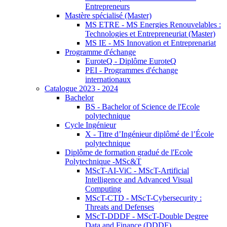
Entrepreneurs
Mastère spécialisé (Master)
MS ETRE - MS Energies Renouvelables :
Technologies et Entrepreneuriat (Master)
MS IE - MS Innovation et Entreprenariat
Programme d'échange
EuroteQ - Diplôme EuroteQ
PEI - Programmes d'échange
internationaux
Catalogue 2023 - 2024
Bachelor
BS - Bachelor of Science de l'Ecole
polytechnique
Cycle Ingénieur
X - Titre d’Ingénieur diplômé de l’École
polytechnique
Diplôme de formation gradué de l'Ecole
Polytechnique -MSc&T
MScT-AI-ViC - MScT-Artificial
Intelligence and Advanced Visual
Computing
MScT-CTD - MScT-Cybersecurity :
Threats and Defenses
MScT-DDDF - MScT-Double Degree
Data and Finance (DDDF)