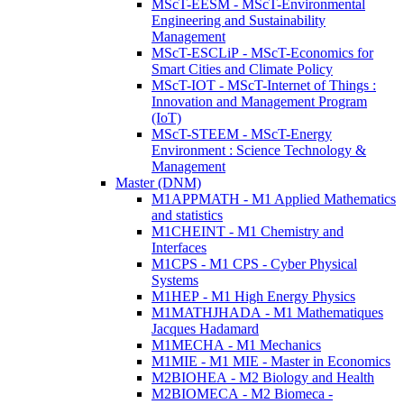
MScT-EESM - MScT-Environmental
Engineering and Sustainability
Management
MScT-ESCLiP - MScT-Economics for
Smart Cities and Climate Policy
MScT-IOT - MScT-Internet of Things :
Innovation and Management Program
(IoT)
MScT-STEEM - MScT-Energy
Environment : Science Technology &
Management
Master (DNM)
M1APPMATH - M1 Applied Mathematics
and statistics
M1CHEINT - M1 Chemistry and
Interfaces
M1CPS - M1 CPS - Cyber Physical
Systems
M1HEP - M1 High Energy Physics
M1MATHJHADA - M1 Mathematiques
Jacques Hadamard
M1MECHA - M1 Mechanics
M1MIE - M1 MIE - Master in Economics
M2BIOHEA - M2 Biology and Health
M2BIOMECA - M2 Biomeca -