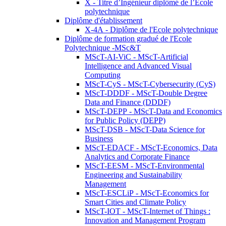
X - Titre d’Ingénieur diplômé de l’École
polytechnique
Diplôme d'établissement
X-4A - Diplôme de l'Ecole polytechnique
Diplôme de formation gradué de l'Ecole
Polytechnique -MSc&T
MScT-AI-ViC - MScT-Artificial
Intelligence and Advanced Visual
Computing
MScT-CyS - MScT-Cybersecurity (CyS)
MScT-DDDF - MScT-Double Degree
Data and Finance (DDDF)
MScT-DEPP - MScT-Data and Economics
for Public Policy (DEPP)
MScT-DSB - MScT-Data Science for
Business
MScT-EDACF - MScT-Economics, Data
Analytics and Corporate Finance
MScT-EESM - MScT-Environmental
Engineering and Sustainability
Management
MScT-ESCLiP - MScT-Economics for
Smart Cities and Climate Policy
MScT-IOT - MScT-Internet of Things :
Innovation and Management Program