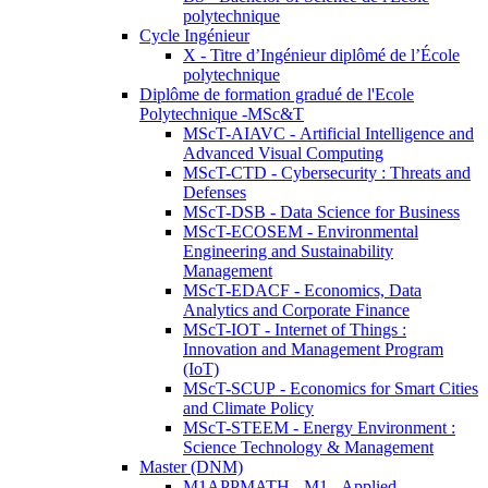
polytechnique
Cycle Ingénieur
X - Titre d’Ingénieur diplômé de l’École
polytechnique
Diplôme de formation gradué de l'Ecole
Polytechnique -MSc&T
MScT-AIAVC - Artificial Intelligence and
Advanced Visual Computing
MScT-CTD - Cybersecurity : Threats and
Defenses
MScT-DSB - Data Science for Business
MScT-ECOSEM - Environmental
Engineering and Sustainability
Management
MScT-EDACF - Economics, Data
Analytics and Corporate Finance
MScT-IOT - Internet of Things :
Innovation and Management Program
(IoT)
MScT-SCUP - Economics for Smart Cities
and Climate Policy
MScT-STEEM - Energy Environment :
Science Technology & Management
Master (DNM)
M1APPMATH - M1 - Applied