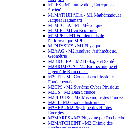
M1IES - M1 Innovation, Entreprise et
Société
M1MATHJHADA - M1 Mathématiques
Jacques Hadamard
M1MECHA - M1 Mécanique
M1MIE - M1 en Economie
M1MPRI - M1 Fondements de
l'Informatique MPRI
M1PHYSICS - M1 Physique
M2AAG - M2 Analyse, Arithmétique,
Géométrie
M2BIOHEA - M2 Biologie et Santé
M2BIOMECA - M2 Biomécanique et
Ingéniérie Biomédical
M2CFP - M2 Concepts en Physique
Fondamentale
M2CPS - M2 Système Cyber Physique
M2DS - M2 Data Science
M2FLUIDS - M2 Mécanique des Fluides
M2GI - M2 Grands Instruments
M2HEP - M2 Physique des Hautes
Energies
M2MARES - M2 Physique par Recherche
M2MATCHEINT - M2 Chimie des