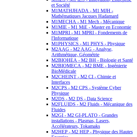
et Société
M1MATHJHADA - M1 MJH -
Mathématiques Jacques Hadamard
M1MECHA - M1 Mech - Mécanique
M1MIE - M1 MiE - Master en Economie
M1MPRI - M1 MPRI - Fondements de
l'Informatique
M1PHYSICS - M1 PHYS - Physique
M2AAG - M2 AAG - Analyse,
Arithmétique, Géométrie
M2BIOHEA - M2 BH - Biologie et Santé
M2BIOMECA - M2 BME - Ingénierie
BioMédicale
M2CHEINT - M2 CI - Chimie et
Interfaces
M2CPS - M2 CPS - Système Cyber
Physique
M2DS - M2 DS - Data Science
M2FLUIDS - M2 Fluids - Mécanique des
Fluides
M2GI - M2 GI-PLATO - Grandes
installations - Plasmas, Lasers,
Accélérateurs, Tokamaks
M2HEP - M2 HEP - Physique des Hautes