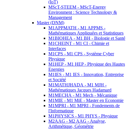
(IoT)
MScT-STEEM - MScT-Energy
Environment : Science Technology &
Management
Master (DNM)
M1APPMATH - M1 APPMS -
Mathématiques Appliquées et Statistiques
M1BIOHEA - M1 BH - Biologie et Santé
M1CHEINT - M1 CI - Chimie et
Interfaces
M1CPS - M1 CPS - Système Cyber
Physique
M1HEP - M1 HEP - Physique des Hautes
Energies
M1IES - M1 IES - Innovation, Entreprise
et Société
M1MATHJHADA - M1 MJH -
Mathématiques Jacques Hadamard
M1MECHA - M1 Mech - Mécanique
M1MIE - M1 MiE - Master en Economie
M1MPRI - M1 MPRI - Fondements de
l'Informatique
M1PHYSICS - M1 PHYS - Physique
M2AAG - M2 AAG - Analyse,
Arithmétique, Géométrie