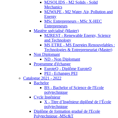
M2SOLIDS - M2 Solids - Solid
Mechanics
M2WAPE - M2 Water, Air, Pollution and
Energy
MSc Entrepreneurs - MSc X-HEC
Entrepreneurs
Mastère spécialisé (Master)
M2REST - Renewable Energy, Science
and Technology
MS ETRE - MS Energies Renouvelables :
Technologies & Entrepreneuriat (Master)
Non Diplomant
ND - Non Diplomant
Programme d'échange
EuroteQ - Diplôme EuroteQ
PEI - Echanges PEI
Catalogue 2021 - 2022
Bachelor
BS - Bachelor of Science de l'Ecole
polytechnique
Cycle Ingénieur
X - Titre d’Ingénieur diplômé de l’École
polytechnique
Diplôme de formation gradué de l'Ecole
Polytechnique -MSc&T