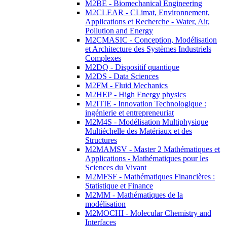
M2BE - Biomechanical Engineering
M2CLEAR - CLimat, Environnement,
Applications et Recherche - Water, Air,
Pollution and Energy
M2CMASIC - Conception, Modélisation
et Architecture des Systèmes Industriels
Complexes
M2DQ - Dispositif quantique
M2DS - Data Sciences
M2FM - Fluid Mechanics
M2HEP - High Energy physics
M2ITIE - Innovation Technologique :
ingénierie et entrepreneuriat
M2M4S - Modélisation Multiphysique
Multiéchelle des Matériaux et des
Structures
M2MAMSV - Master 2 Mathématiques et
Applications - Mathématiques pour les
Sciences du Vivant
M2MFSF - Mathématiques Financières :
Statistique et Finance
M2MM - Mathématiques de la
modélisation
M2MOCHI - Molecular Chemistry and
Interfaces