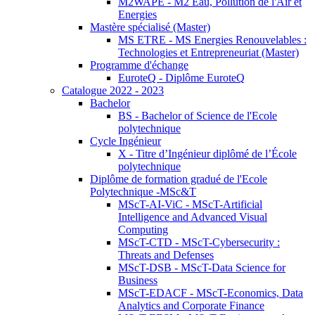
M2WAPE - M2 Eau, Pollution de l'Air et
Energies
Mastère spécialisé (Master)
MS ETRE - MS Energies Renouvelables :
Technologies et Entrepreneuriat (Master)
Programme d'échange
EuroteQ - Diplôme EuroteQ
Catalogue 2022 - 2023
Bachelor
BS - Bachelor of Science de l'Ecole
polytechnique
Cycle Ingénieur
X - Titre d’Ingénieur diplômé de l’École
polytechnique
Diplôme de formation gradué de l'Ecole
Polytechnique -MSc&T
MScT-AI-ViC - MScT-Artificial
Intelligence and Advanced Visual
Computing
MScT-CTD - MScT-Cybersecurity :
Threats and Defenses
MScT-DSB - MScT-Data Science for
Business
MScT-EDACF - MScT-Economics, Data
Analytics and Corporate Finance