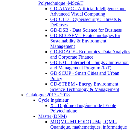
Polytechnique -MSc&T
GD-AIAVC - Artificial Intelligence and
Advanced Visual Computing
GD-CTD - Cybersecurity : Threats &
Defenses
GD-DSB - Data Science for Business
GD-ECOSEM - Ecotechnologies for
Sustainability & Environment
Management
GD-EDACF - Economics, Data Analytics
and Corporate Finance
GD-IOT - Internet of Things : Innovation
and Management Program (IoT)
GD-SCUP - Smart Cities and Urban
Policy
GD-STEEM - Energy Environment :
Science Technology & Management
Catalogue 2017 - 2018
Cycle Ingénieur
X - Diplôme d'ingénieur de l'Ecole
Polytechnique
Master (DNM)
M1QMI - M1 FODQ - Maj. QMI -
Quantique, mathematiques, informatique