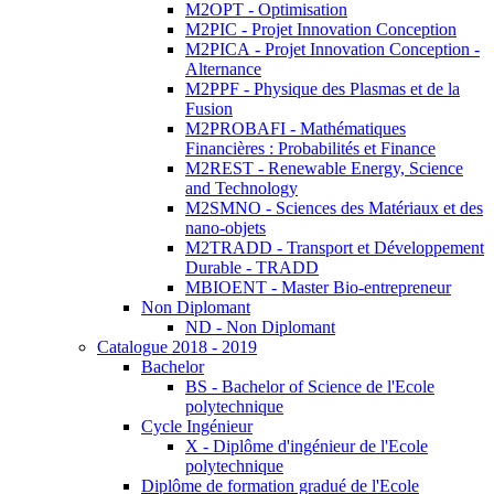
M2OPT - Optimisation
M2PIC - Projet Innovation Conception
M2PICA - Projet Innovation Conception -
Alternance
M2PPF - Physique des Plasmas et de la
Fusion
M2PROBAFI - Mathématiques
Financières : Probabilités et Finance
M2REST - Renewable Energy, Science
and Technology
M2SMNO - Sciences des Matériaux et des
nano-objets
M2TRADD - Transport et Développement
Durable - TRADD
MBIOENT - Master Bio-entrepreneur
Non Diplomant
ND - Non Diplomant
Catalogue 2018 - 2019
Bachelor
BS - Bachelor of Science de l'Ecole
polytechnique
Cycle Ingénieur
X - Diplôme d'ingénieur de l'Ecole
polytechnique
Diplôme de formation gradué de l'Ecole