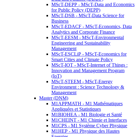
MScT-DEPP - MScT-Data and Economics
for Public Policy (DEPP)
MScT-DSB - MScT-Data Science for
Business
MScT-EDACF - MScT-Economics, Data
Analytics and Corporate Finance
MScT-EESM - MScT-Environmental
Engineering and Sustainability
Management
MScT-ESCLiP - MScT-Economics for
Smart Cities and Climate Policy
MScT-IOT - MScT-Internet of Things :
Innovation and Management Program
(IoT)
MScT-STEEM - MScT-Energy
Environment : Science Technology &
Management
Master (DNM)
M1APPMATH - M1 Mathématiques
Appliquées et Statistiques
M1BIOHEA - M1 Biologie et Santé
M1CHEINT - M1 Chimie et Interfaces
M1CPS - M1 Système Cyber Physique
M1HEP - M1 Physique des Hautes
Energies