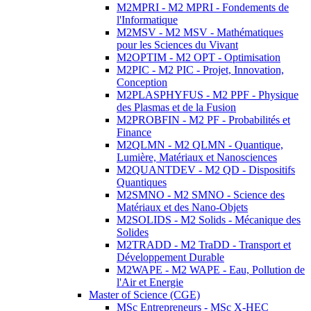
M2MPRI - M2 MPRI - Fondements de
l'Informatique
M2MSV - M2 MSV - Mathématiques
pour les Sciences du Vivant
M2OPTIM - M2 OPT - Optimisation
M2PIC - M2 PIC - Projet, Innovation,
Conception
M2PLASPHYFUS - M2 PPF - Physique
des Plasmas et de la Fusion
M2PROBFIN - M2 PF - Probabilités et
Finance
M2QLMN - M2 QLMN - Quantique,
Lumière, Matériaux et Nanosciences
M2QUANTDEV - M2 QD - Dispositifs
Quantiques
M2SMNO - M2 SMNO - Science des
Matériaux et des Nano-Objets
M2SOLIDS - M2 Solids - Mécanique des
Solides
M2TRADD - M2 TraDD - Transport et
Développement Durable
M2WAPE - M2 WAPE - Eau, Pollution de
l'Air et Energie
Master of Science (CGE)
MSc Entrepreneurs - MSc X-HEC