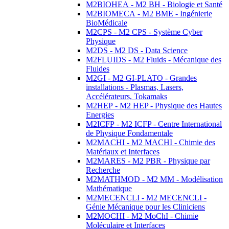
M2BIOHEA - M2 BH - Biologie et Santé
M2BIOMECA - M2 BME - Ingénierie
BioMédicale
M2CPS - M2 CPS - Système Cyber
Physique
M2DS - M2 DS - Data Science
M2FLUIDS - M2 Fluids - Mécanique des
Fluides
M2GI - M2 GI-PLATO - Grandes
installations - Plasmas, Lasers,
Accélérateurs, Tokamaks
M2HEP - M2 HEP - Physique des Hautes
Energies
M2ICFP - M2 ICFP - Centre International
de Physique Fondamentale
M2MACHI - M2 MACHI - Chimie des
Matériaux et Interfaces
M2MARES - M2 PBR - Physique par
Recherche
M2MATHMOD - M2 MM - Modélisation
Mathématique
M2MECENCLI - M2 MECENCLI -
Génie Mécanique pour les Cliniciens
M2MOCHI - M2 MoChI - Chimie
Moléculaire et Interfaces