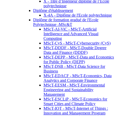
X - Titre d’Ingénieur diplômé de l’École
polytechnique
Diplôme d'établissement
X-4A - Diplôme de l'Ecole polytechnique
Diplôme de formation gradué de l'Ecole
Polytechnique -MSc&T
MScT-AI-ViC - MScT-Artificial
Intelligence and Advanced Visual
Computing
MScT-CyS - MScT-Cybersecurity (CyS)
MScT-DDDF - MScT-Double Degree
Data and Finance (DDDF)
MScT-DEPP - MScT-Data and Economics
for Public Policy (DEPP)
MScT-DSB - MScT-Data Science for
Business
MScT-EDACF - MScT-Economics, Data
Analytics and Corporate Finance
MScT-EESM - MScT-Environmental
Engineering and Sustainability
Management
MScT-ESCLiP - MScT-Economics for
Smart Cities and Climate Policy
MScT-IOT - MScT-Internet of Things :
Innovation and Management Program