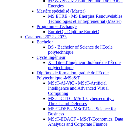
M2WAPE - M2 Eau, Pollution de l'Air et
Energies
Mastère spécialisé (Master)
MS ETRE - MS Energies Renouvelables :
Technologies et Entrepreneuriat (Master)
Programme d'échange
EuroteQ - Diplôme EuroteQ
Catalogue 2022 - 2023
Bachelor
BS - Bachelor of Science de l'Ecole
polytechnique
Cycle Ingénieur
X - Titre d’Ingénieur diplômé de l’École
polytechnique
Diplôme de formation gradué de l'Ecole
Polytechnique -MSc&T
MScT-AI-ViC - MScT-Artificial
Intelligence and Advanced Visual
Computing
MScT-CTD - MScT-Cybersecurity :
Threats and Defenses
MScT-DSB - MScT-Data Science for
Business
MScT-EDACF - MScT-Economics, Data
Analytics and Corporate Finance