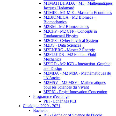
M1MATHJHADA - M1 - Mathematiques
Jacques Hadamard
M1MIE - M1 MiE - Master in Economics
M2BIOMECA - M2 Biomeca -
Biomechanics
M2BM - M2 Biomechanics
M2CFP - M2 CFP - Concepts in
Fundamental Physics
M2CPS - Cyber Physical System
M2DS - Data Sciences
M2ENERG - Master 2 Énergie
M2FLUIDS - M2 Fluids - Fluid
Mechanics
M2IGD - M2 IGD - Interaction, Graphic
and Design
M2MDA - M2 MdA - Mathématiques de
l'Aléatoire
M2MSV - M2 MSV - Mathématiques
pour les Sciences du Vivant
M2PIC - Projet Innovation Conception
Programme d'échange
PEI - Echanges PEI
Catalogue 2020 - 2021
Bachelor
BS - Bachelor of Science de l'Ecole