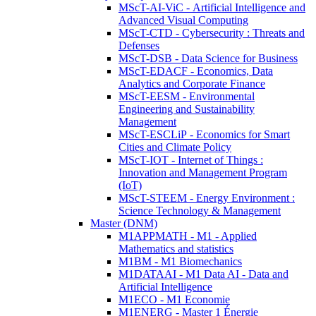
MScT-AI-ViC - Artificial Intelligence and
Advanced Visual Computing
MScT-CTD - Cybersecurity : Threats and
Defenses
MScT-DSB - Data Science for Business
MScT-EDACF - Economics, Data
Analytics and Corporate Finance
MScT-EESM - Environmental
Engineering and Sustainability
Management
MScT-ESCLiP - Economics for Smart
Cities and Climate Policy
MScT-IOT - Internet of Things :
Innovation and Management Program
(IoT)
MScT-STEEM - Energy Environment :
Science Technology & Management
Master (DNM)
M1APPMATH - M1 - Applied
Mathematics and statistics
M1BM - M1 Biomechanics
M1DATAAI - M1 Data AI - Data and
Artificial Intelligence
M1ECO - M1 Economie
M1ENERG - Master 1 Énergie