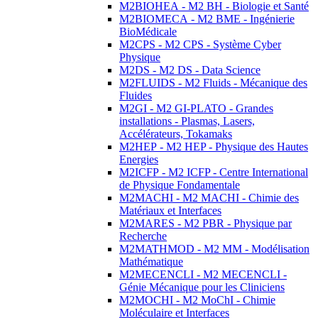
M2BIOHEA - M2 BH - Biologie et Santé
M2BIOMECA - M2 BME - Ingénierie
BioMédicale
M2CPS - M2 CPS - Système Cyber
Physique
M2DS - M2 DS - Data Science
M2FLUIDS - M2 Fluids - Mécanique des
Fluides
M2GI - M2 GI-PLATO - Grandes
installations - Plasmas, Lasers,
Accélérateurs, Tokamaks
M2HEP - M2 HEP - Physique des Hautes
Energies
M2ICFP - M2 ICFP - Centre International
de Physique Fondamentale
M2MACHI - M2 MACHI - Chimie des
Matériaux et Interfaces
M2MARES - M2 PBR - Physique par
Recherche
M2MATHMOD - M2 MM - Modélisation
Mathématique
M2MECENCLI - M2 MECENCLI -
Génie Mécanique pour les Cliniciens
M2MOCHI - M2 MoChI - Chimie
Moléculaire et Interfaces