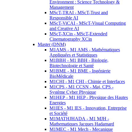
Environment : Science Technology &
Management
MScT-TRAI - MScT-Trust and
Responsible AI
MScT-ViCAI - MScT-Visual Computing
and Creative AI
MScT-XCin - MScT-Extended
Cinematography XCin
Master (DNM)
M1AMS - M1 AMS - Mathématiques
Appliquées et Statistiques
M1BBH - M1 BBH - Biologie,
Biotechnologie et Santé
M1BME - M1 BME - Ingénierie
BioMédicale
M1CHI - M1 CHI - Chimie et Interfaces
M1CPS - M1 CCSN - Maj. CPS -
Système Cyber Physique
M1HEP - M1 HEP - Physique des Hautes
Energies
M1IES - M1 IES - Innovation, Entreprise
et Société
M1MATHJHADA - M1 MJH -
Mathematiques Jacques Hadamard
M1MEC - M1 Mech - Mecanique