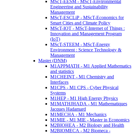
MScT-EESM - MScT-Environmental
Engineering and Sustainability
Management
MScT-ESCLiP - MScT-Economics for
Smart Cities and Climate Policy
MScT-IOT - MScT-Internet of Things :
Innovation and Management Program
(IoT)
MScT-STEEM - MScT-Energy
Environment : Science Technology &
Management
Master (DNM)
M1APPMATH - M1 Applied Mathematics
and statistics
M1CHEINT - M1 Chemistry and
Interfaces
M1CPS - M1 CPS - Cyber Physical
Systems
M1HEP - M1 High Energy Physics
M1MATHJHADA - M1 Mathematiques
Jacques Hadamard
M1MECHA - M1 Mechanics
M1MIE - M1 MIE - Master in Economics
M2BIOHEA - M2 Biology and Health
M2BIOMECA - M2 Biomeca -