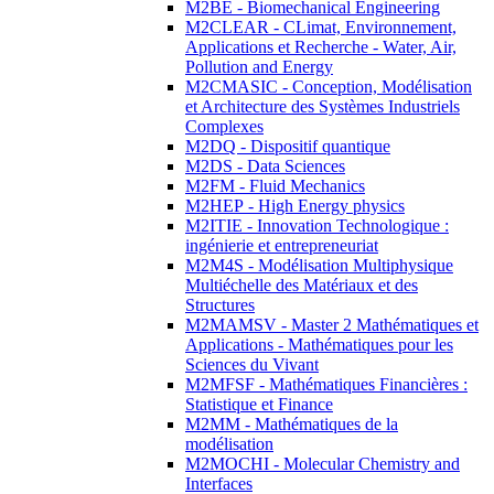
M2BE - Biomechanical Engineering
M2CLEAR - CLimat, Environnement,
Applications et Recherche - Water, Air,
Pollution and Energy
M2CMASIC - Conception, Modélisation
et Architecture des Systèmes Industriels
Complexes
M2DQ - Dispositif quantique
M2DS - Data Sciences
M2FM - Fluid Mechanics
M2HEP - High Energy physics
M2ITIE - Innovation Technologique :
ingénierie et entrepreneuriat
M2M4S - Modélisation Multiphysique
Multiéchelle des Matériaux et des
Structures
M2MAMSV - Master 2 Mathématiques et
Applications - Mathématiques pour les
Sciences du Vivant
M2MFSF - Mathématiques Financières :
Statistique et Finance
M2MM - Mathématiques de la
modélisation
M2MOCHI - Molecular Chemistry and
Interfaces