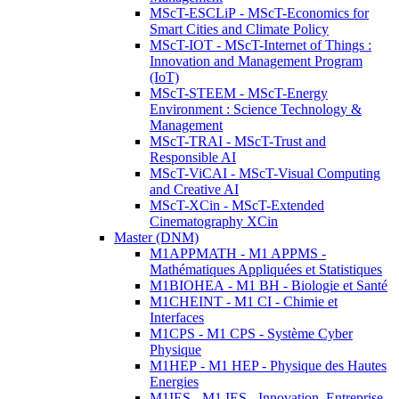
MScT-ESCLiP - MScT-Economics for
Smart Cities and Climate Policy
MScT-IOT - MScT-Internet of Things :
Innovation and Management Program
(IoT)
MScT-STEEM - MScT-Energy
Environment : Science Technology &
Management
MScT-TRAI - MScT-Trust and
Responsible AI
MScT-ViCAI - MScT-Visual Computing
and Creative AI
MScT-XCin - MScT-Extended
Cinematography XCin
Master (DNM)
M1APPMATH - M1 APPMS -
Mathématiques Appliquées et Statistiques
M1BIOHEA - M1 BH - Biologie et Santé
M1CHEINT - M1 CI - Chimie et
Interfaces
M1CPS - M1 CPS - Système Cyber
Physique
M1HEP - M1 HEP - Physique des Hautes
Energies
M1IES - M1 IES - Innovation, Entreprise