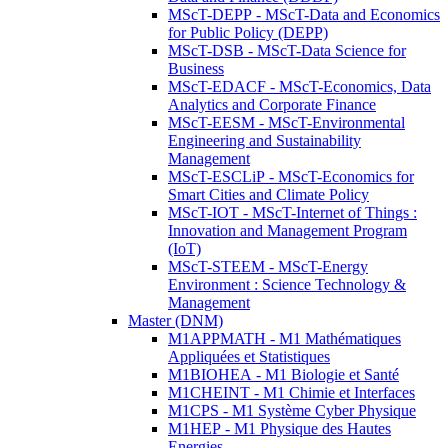
MScT-DEPP - MScT-Data and Economics
for Public Policy (DEPP)
MScT-DSB - MScT-Data Science for
Business
MScT-EDACF - MScT-Economics, Data
Analytics and Corporate Finance
MScT-EESM - MScT-Environmental
Engineering and Sustainability
Management
MScT-ESCLiP - MScT-Economics for
Smart Cities and Climate Policy
MScT-IOT - MScT-Internet of Things :
Innovation and Management Program
(IoT)
MScT-STEEM - MScT-Energy
Environment : Science Technology &
Management
Master (DNM)
M1APPMATH - M1 Mathématiques
Appliquées et Statistiques
M1BIOHEA - M1 Biologie et Santé
M1CHEINT - M1 Chimie et Interfaces
M1CPS - M1 Système Cyber Physique
M1HEP - M1 Physique des Hautes
Energies