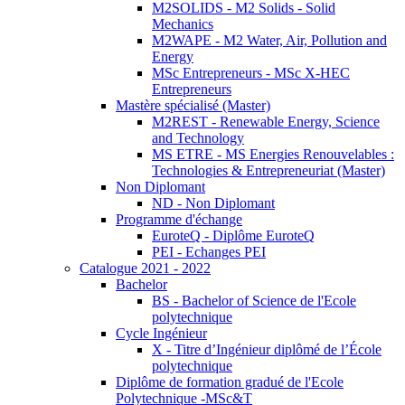
M2SOLIDS - M2 Solids - Solid
Mechanics
M2WAPE - M2 Water, Air, Pollution and
Energy
MSc Entrepreneurs - MSc X-HEC
Entrepreneurs
Mastère spécialisé (Master)
M2REST - Renewable Energy, Science
and Technology
MS ETRE - MS Energies Renouvelables :
Technologies & Entrepreneuriat (Master)
Non Diplomant
ND - Non Diplomant
Programme d'échange
EuroteQ - Diplôme EuroteQ
PEI - Echanges PEI
Catalogue 2021 - 2022
Bachelor
BS - Bachelor of Science de l'Ecole
polytechnique
Cycle Ingénieur
X - Titre d’Ingénieur diplômé de l’École
polytechnique
Diplôme de formation gradué de l'Ecole
Polytechnique -MSc&T