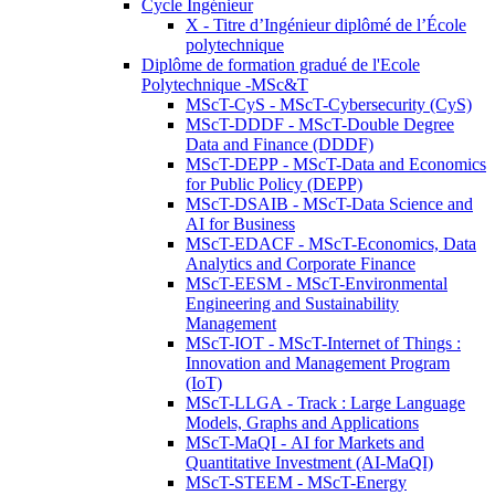
Cycle Ingénieur
X - Titre d’Ingénieur diplômé de l’École
polytechnique
Diplôme de formation gradué de l'Ecole
Polytechnique -MSc&T
MScT-CyS - MScT-Cybersecurity (CyS)
MScT-DDDF - MScT-Double Degree
Data and Finance (DDDF)
MScT-DEPP - MScT-Data and Economics
for Public Policy (DEPP)
MScT-DSAIB - MScT-Data Science and
AI for Business
MScT-EDACF - MScT-Economics, Data
Analytics and Corporate Finance
MScT-EESM - MScT-Environmental
Engineering and Sustainability
Management
MScT-IOT - MScT-Internet of Things :
Innovation and Management Program
(IoT)
MScT-LLGA - Track : Large Language
Models, Graphs and Applications
MScT-MaQI - AI for Markets and
Quantitative Investment (AI-MaQI)
MScT-STEEM - MScT-Energy