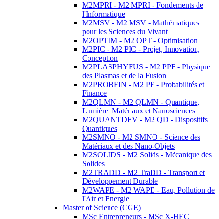
M2MPRI - M2 MPRI - Fondements de
l'Informatique
M2MSV - M2 MSV - Mathématiques
pour les Sciences du Vivant
M2OPTIM - M2 OPT - Optimisation
M2PIC - M2 PIC - Projet, Innovation,
Conception
M2PLASPHYFUS - M2 PPF - Physique
des Plasmas et de la Fusion
M2PROBFIN - M2 PF - Probabilités et
Finance
M2QLMN - M2 QLMN - Quantique,
Lumière, Matériaux et Nanosciences
M2QUANTDEV - M2 QD - Dispositifs
Quantiques
M2SMNO - M2 SMNO - Science des
Matériaux et des Nano-Objets
M2SOLIDS - M2 Solids - Mécanique des
Solides
M2TRADD - M2 TraDD - Transport et
Développement Durable
M2WAPE - M2 WAPE - Eau, Pollution de
l'Air et Energie
Master of Science (CGE)
MSc Entrepreneurs - MSc X-HEC