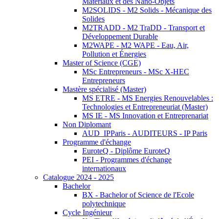
Matériaux et des Nano-Objets
M2SOLIDS - M2 Solids - Mécanique des
Solides
M2TRADD - M2 TraDD - Transport et
Développement Durable
M2WAPE - M2 WAPE - Eau, Air,
Pollution et Énergies
Master of Science (CGE)
MSc Entrepreneurs - MSc X-HEC
Entrepreneurs
Mastère spécialisé (Master)
MS ETRE - MS Energies Renouvelables :
Technologies et Entrepreneuriat (Master)
MS IE - MS Innovation et Entreprenariat
Non Diplomant
AUD_IPParis - AUDITEURS - IP Paris
Programme d'échange
EuroteQ - Diplôme EuroteQ
PEI - Programmes d'échange
internationaux
Catalogue 2024 - 2025
Bachelor
BX - Bachelor of Science de l'Ecole
polytechnique
Cycle Ingénieur