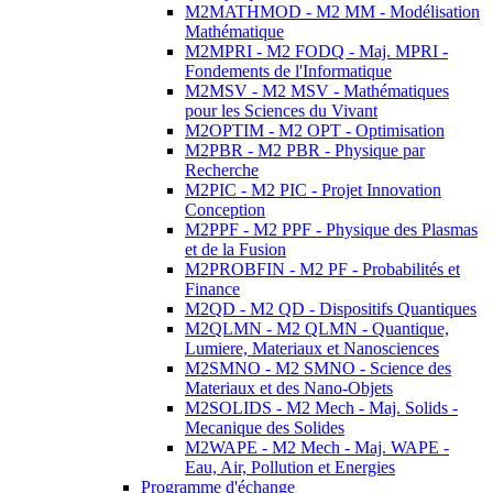
M2MATHMOD - M2 MM - Modélisation
Mathématique
M2MPRI - M2 FODQ - Maj. MPRI -
Fondements de l'Informatique
M2MSV - M2 MSV - Mathématiques
pour les Sciences du Vivant
M2OPTIM - M2 OPT - Optimisation
M2PBR - M2 PBR - Physique par
Recherche
M2PIC - M2 PIC - Projet Innovation
Conception
M2PPF - M2 PPF - Physique des Plasmas
et de la Fusion
M2PROBFIN - M2 PF - Probabilités et
Finance
M2QD - M2 QD - Dispositifs Quantiques
M2QLMN - M2 QLMN - Quantique,
Lumiere, Materiaux et Nanosciences
M2SMNO - M2 SMNO - Science des
Materiaux et des Nano-Objets
M2SOLIDS - M2 Mech - Maj. Solids -
Mecanique des Solides
M2WAPE - M2 Mech - Maj. WAPE -
Eau, Air, Pollution et Energies
Programme d'échange