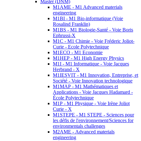
Master (DNM)
M1AME - M1 Advanced materials
engineering
M1BI - M1 Bio-informatique (Voie
Rosalind Franklin)
M1BS - M1 Biologie-Santé - Voie Boris
Ephrussi-X
M1C - M1 Chimie - Voie Fréderic Joliot-
Curie - Ecole Polytechnique
M1ECO - M1 Economie
M1HEP - M1 High Energy Physics
M1I - M1 Informatique - Voie Jacques
Herbrand - X
M1IESVIT - M1 Innovation, Entreprise, et
Société - Voie Innovation technologique
M1MAP - M1 Mathématiques et
Applications - Voie Jacques Hadamard -
École Polytechnique
M1P - M1 Physique - Voie Irène Joliot
Curie - X
M1STEPE - M1 STEPE - Sciences pour
les défis de l'environnement/Sciences for
environmentals challenges
M2AME - Advanced materials
engineering