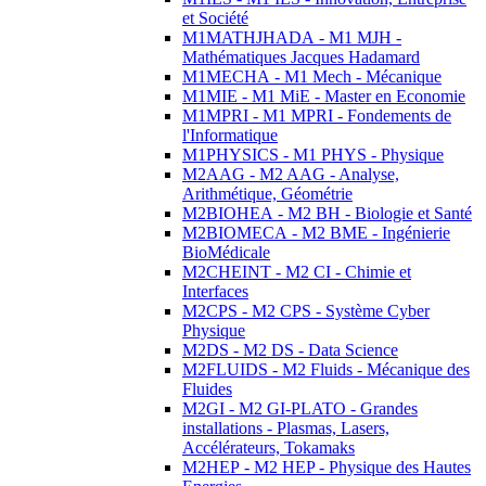
et Société
M1MATHJHADA - M1 MJH -
Mathématiques Jacques Hadamard
M1MECHA - M1 Mech - Mécanique
M1MIE - M1 MiE - Master en Economie
M1MPRI - M1 MPRI - Fondements de
l'Informatique
M1PHYSICS - M1 PHYS - Physique
M2AAG - M2 AAG - Analyse,
Arithmétique, Géométrie
M2BIOHEA - M2 BH - Biologie et Santé
M2BIOMECA - M2 BME - Ingénierie
BioMédicale
M2CHEINT - M2 CI - Chimie et
Interfaces
M2CPS - M2 CPS - Système Cyber
Physique
M2DS - M2 DS - Data Science
M2FLUIDS - M2 Fluids - Mécanique des
Fluides
M2GI - M2 GI-PLATO - Grandes
installations - Plasmas, Lasers,
Accélérateurs, Tokamaks
M2HEP - M2 HEP - Physique des Hautes