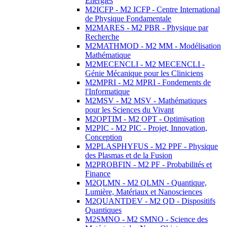
Energies
M2ICFP - M2 ICFP - Centre International
de Physique Fondamentale
M2MARES - M2 PBR - Physique par
Recherche
M2MATHMOD - M2 MM - Modélisation
Mathématique
M2MECENCLI - M2 MECENCLI -
Génie Mécanique pour les Cliniciens
M2MPRI - M2 MPRI - Fondements de
l'Informatique
M2MSV - M2 MSV - Mathématiques
pour les Sciences du Vivant
M2OPTIM - M2 OPT - Optimisation
M2PIC - M2 PIC - Projet, Innovation,
Conception
M2PLASPHYFUS - M2 PPF - Physique
des Plasmas et de la Fusion
M2PROBFIN - M2 PF - Probabilités et
Finance
M2QLMN - M2 QLMN - Quantique,
Lumière, Matériaux et Nanosciences
M2QUANTDEV - M2 QD - Dispositifs
Quantiques
M2SMNO - M2 SMNO - Science des