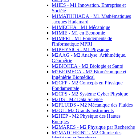
M1IES - M1 Innovation, Entreprise et
Société
M1MATHJHADA - M1 Mathématiques
Jacques Hadamard
M1MECHA - M1 Mécanique
M1MIE - M1 en Economie
M1MPRI - M1 Fondements de
l'Informatique MPRI
M1PHYSICS - M1 Physique
M2AAG - M2 Analyse, Arithmétique,
Géométrie
M2BIOHEA - M2 Biologie et Santé
M2BIOMECA - M2 Biomécanique et
Ingéniérie Biomédical
M2CFP - M2 Concepts en Physique
Fondamentale
M2CPS - M2 Système Cyber Physique
M2DS - M2 Data Science
M2FLUIDS - M2 Mécanique des Fluides
M2GI - M2 Grands Instruments
M2HEP - M2 Physique des Hautes
Energies
M2MARES - M2 Physique par Recherche
M2MATCHEINT - M2 Chimie des