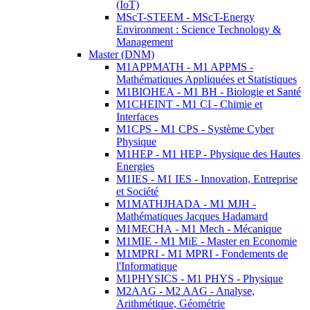
(IoT)
MScT-STEEM - MScT-Energy
Environment : Science Technology &
Management
Master (DNM)
M1APPMATH - M1 APPMS -
Mathématiques Appliquées et Statistiques
M1BIOHEA - M1 BH - Biologie et Santé
M1CHEINT - M1 CI - Chimie et
Interfaces
M1CPS - M1 CPS - Système Cyber
Physique
M1HEP - M1 HEP - Physique des Hautes
Energies
M1IES - M1 IES - Innovation, Entreprise
et Société
M1MATHJHADA - M1 MJH -
Mathématiques Jacques Hadamard
M1MECHA - M1 Mech - Mécanique
M1MIE - M1 MiE - Master en Economie
M1MPRI - M1 MPRI - Fondements de
l'Informatique
M1PHYSICS - M1 PHYS - Physique
M2AAG - M2 AAG - Analyse,
Arithmétique, Géométrie