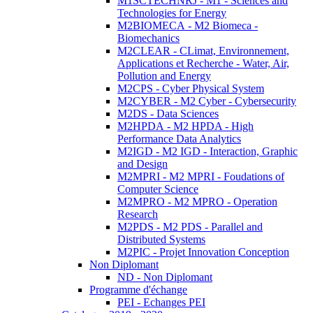
M1SCTECHNRJ - M1 - Sciences and
Technologies for Energy
M2BIOMECA - M2 Biomeca -
Biomechanics
M2CLEAR - CLimat, Environnement,
Applications et Recherche - Water, Air,
Pollution and Energy
M2CPS - Cyber Physical System
M2CYBER - M2 Cyber - Cybersecurity
M2DS - Data Sciences
M2HPDA - M2 HPDA - High
Performance Data Analytics
M2IGD - M2 IGD - Interaction, Graphic
and Design
M2MPRI - M2 MPRI - Foudations of
Computer Science
M2MPRO - M2 MPRO - Operation
Research
M2PDS - M2 PDS - Parallel and
Distributed Systems
M2PIC - Projet Innovation Conception
Non Diplomant
ND - Non Diplomant
Programme d'échange
PEI - Echanges PEI