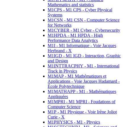
Mathematics and statistics
M1CPS - M1 CPS - Cyber Physical
Systems
M1CSN - M1 CSN - Computer Science
for Networks
M1CYBER - M1 Cyber - Cybersecurity
M1HPDA - M1 HPDA - High
Performance Data Analytics
M1I - M1 Informatique - Voie Jacques
Herbrand - X
M1IGD - M1 IGD - Interaction, Graphic
and Design
M1INTTRACPHY - M1 - International
Track in Physics
M1MAP - M1 Mathématiques et
Applications - Voie Jacques Hadamard -
École Polytechnique
M1MATHAPP - M1 - Mathématiques
Appliquées
M1MPRI - M1 MPRI - Foudations of
Computer Science
M1P - M1 Physique - Voie Irène Joliot
Curie - X
M1PHYSICS - M1 - Physics