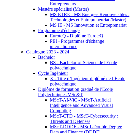
Entrepreneurs
Mastère spécialisé (Master)
MS ETRE - MS Energies Renouvelables :
Technologies et Entrepreneuriat (Master)
MS IE - MS Innovation et Entreprenariat
Programme d'échange
EuroteQ - Diplôme EuroteQ
PEI - Programmes d'échange
internationaux
Catalogue 2023 - 2024
Bachelor
BS - Bachelor of Science de l'Ecole
polytechnique
Cycle Ingénieur
X - Titre d’Ingénieur diplômé de l’École
polytechnique
Diplôme de formation gradué de l'Ecole
Polytechnique -MSc&T
MScT-AI-ViC - MScT-Artificial
Intelligence and Advanced Visual
Computing
MScT-CTD - MScT-Cybersecurity :
Threats and Defenses
MScT-DDDF - MScT-Double Degree
Data and Finance (DDDF)