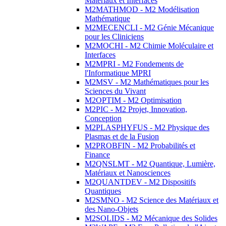
Matériaux et Interfaces
M2MATHMOD - M2 Modélisation
Mathématique
M2MECENCLI - M2 Génie Mécanique
pour les Cliniciens
M2MOCHI - M2 Chimie Moléculaire et
Interfaces
M2MPRI - M2 Fondements de
l'Informatique MPRI
M2MSV - M2 Mathématiques pour les
Sciences du Vivant
M2OPTIM - M2 Optimisation
M2PIC - M2 Projet, Innovation,
Conception
M2PLASPHYFUS - M2 Physique des
Plasmas et de la Fusion
M2PROBFIN - M2 Probabilités et
Finance
M2QNSLMT - M2 Quantique, Lumière,
Matériaux et Nanosciences
M2QUANTDEV - M2 Dispositifs
Quantiques
M2SMNO - M2 Science des Matériaux et
des Nano-Objets
M2SOLIDS - M2 Mécanique des Solides