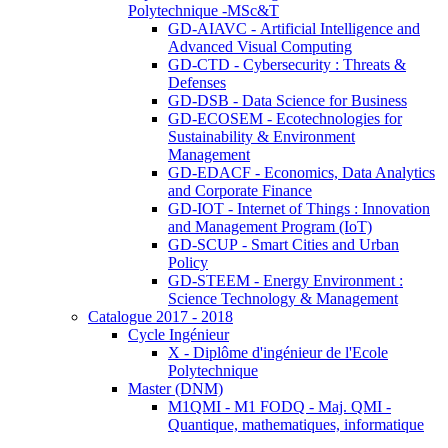
Polytechnique -MSc&T
GD-AIAVC - Artificial Intelligence and
Advanced Visual Computing
GD-CTD - Cybersecurity : Threats &
Defenses
GD-DSB - Data Science for Business
GD-ECOSEM - Ecotechnologies for
Sustainability & Environment
Management
GD-EDACF - Economics, Data Analytics
and Corporate Finance
GD-IOT - Internet of Things : Innovation
and Management Program (IoT)
GD-SCUP - Smart Cities and Urban
Policy
GD-STEEM - Energy Environment :
Science Technology & Management
Catalogue 2017 - 2018
Cycle Ingénieur
X - Diplôme d'ingénieur de l'Ecole
Polytechnique
Master (DNM)
M1QMI - M1 FODQ - Maj. QMI -
Quantique, mathematiques, informatique