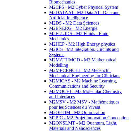
Biomechanics
M2CPS - M2 Cyber Physical System
M2DATAAI - M2 Data AI - Data and
Artificial Intelligence
M2DS - M2 Data Sciences
M2ENERG - M2 Énergie
M2FLUIDS - M2 Fluids - Fluid
Mechanics
M2HEP - M2 High Energy physics
M2ICS - M2 Integration, Circuits and
Systems
M2MATHMOD - M2 Mathematical
Modelling
M2MECENCLI - M2 Mecencli -
Mechanical Engineering for Clinicians
M2MICAS - M2 Machine Learning,
Communications and Security
M2MOCHI - M2 Molecular Chemistry
and Interfaces
M2MSV - M2 MSV - Mathématiques
pour les Sciences du Vivant
M2OPTIM - M2 Optimisation
M2PIC - M2 Projet Innovation Conception
M2QNSLMT - M2 Quantum, Light,
Materials and Nanosciences