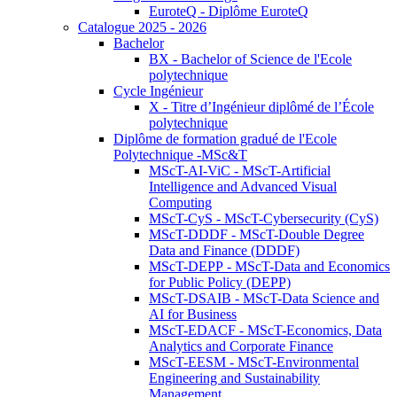
EuroteQ - Diplôme EuroteQ
Catalogue 2025 - 2026
Bachelor
BX - Bachelor of Science de l'Ecole
polytechnique
Cycle Ingénieur
X - Titre d’Ingénieur diplômé de l’École
polytechnique
Diplôme de formation gradué de l'Ecole
Polytechnique -MSc&T
MScT-AI-ViC - MScT-Artificial
Intelligence and Advanced Visual
Computing
MScT-CyS - MScT-Cybersecurity (CyS)
MScT-DDDF - MScT-Double Degree
Data and Finance (DDDF)
MScT-DEPP - MScT-Data and Economics
for Public Policy (DEPP)
MScT-DSAIB - MScT-Data Science and
AI for Business
MScT-EDACF - MScT-Economics, Data
Analytics and Corporate Finance
MScT-EESM - MScT-Environmental
Engineering and Sustainability
Management