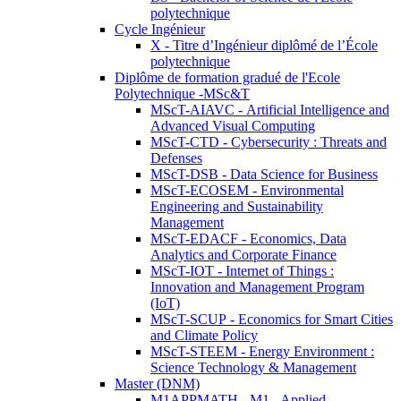
polytechnique
Cycle Ingénieur
X - Titre d’Ingénieur diplômé de l’École
polytechnique
Diplôme de formation gradué de l'Ecole
Polytechnique -MSc&T
MScT-AIAVC - Artificial Intelligence and
Advanced Visual Computing
MScT-CTD - Cybersecurity : Threats and
Defenses
MScT-DSB - Data Science for Business
MScT-ECOSEM - Environmental
Engineering and Sustainability
Management
MScT-EDACF - Economics, Data
Analytics and Corporate Finance
MScT-IOT - Internet of Things :
Innovation and Management Program
(IoT)
MScT-SCUP - Economics for Smart Cities
and Climate Policy
MScT-STEEM - Energy Environment :
Science Technology & Management
Master (DNM)
M1APPMATH - M1 - Applied