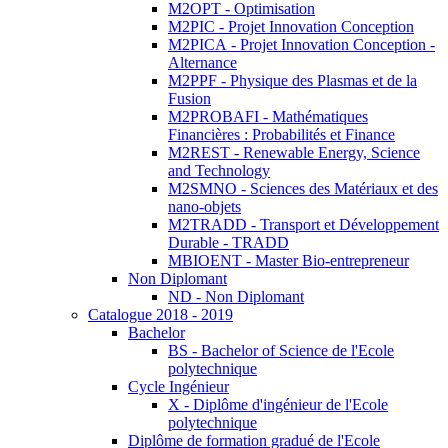
M2OPT - Optimisation
M2PIC - Projet Innovation Conception
M2PICA - Projet Innovation Conception -
Alternance
M2PPF - Physique des Plasmas et de la
Fusion
M2PROBAFI - Mathématiques
Financières : Probabilités et Finance
M2REST - Renewable Energy, Science
and Technology
M2SMNO - Sciences des Matériaux et des
nano-objets
M2TRADD - Transport et Développement
Durable - TRADD
MBIOENT - Master Bio-entrepreneur
Non Diplomant
ND - Non Diplomant
Catalogue 2018 - 2019
Bachelor
BS - Bachelor of Science de l'Ecole
polytechnique
Cycle Ingénieur
X - Diplôme d'ingénieur de l'Ecole
polytechnique
Diplôme de formation gradué de l'Ecole