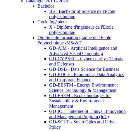
Catalogue 2019 - 2020
Bachelor
BS - Bachelor of Science de l'Ecole
polytechnique
Cycle Ingénieur
X - Diplôme d'ingénieur de l'Ecole
polytechnique
Diplôme de formation gradué de l'Ecole
Polytechnique -MSc&T
GD-AIM - Artificial Intelligence and
Advanced Visual Computing
GD-CYBSEC - Cybersecurity : Threats
and Defenses
GD-DSB - Data Science for Business
GD-EDCF - Economics, Data Analytics
and Corporate Finance
GD-EESTM - Energy Environment :
Science Technology & Management
GD-ESEM - Ecotechnologies for
Sustainability & Environment
Management
GD-IOT - Internet of Things : Innovation
and Management Program (IoT)
GD-SCUP - Smart Cities and Urban
Policy