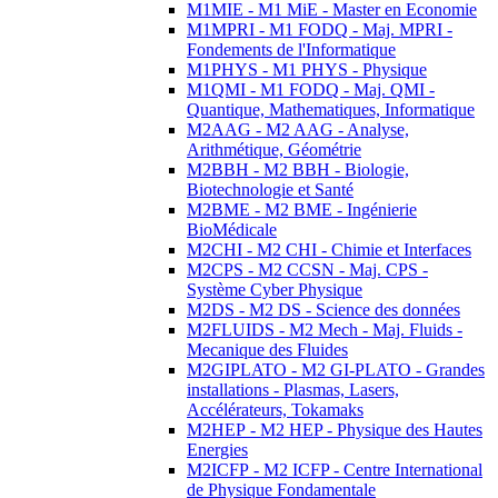
M1MIE - M1 MiE - Master en Economie
M1MPRI - M1 FODQ - Maj. MPRI -
Fondements de l'Informatique
M1PHYS - M1 PHYS - Physique
M1QMI - M1 FODQ - Maj. QMI -
Quantique, Mathematiques, Informatique
M2AAG - M2 AAG - Analyse,
Arithmétique, Géométrie
M2BBH - M2 BBH - Biologie,
Biotechnologie et Santé
M2BME - M2 BME - Ingénierie
BioMédicale
M2CHI - M2 CHI - Chimie et Interfaces
M2CPS - M2 CCSN - Maj. CPS -
Système Cyber Physique
M2DS - M2 DS - Science des données
M2FLUIDS - M2 Mech - Maj. Fluids -
Mecanique des Fluides
M2GIPLATO - M2 GI-PLATO - Grandes
installations - Plasmas, Lasers,
Accélérateurs, Tokamaks
M2HEP - M2 HEP - Physique des Hautes
Energies
M2ICFP - M2 ICFP - Centre International
de Physique Fondamentale