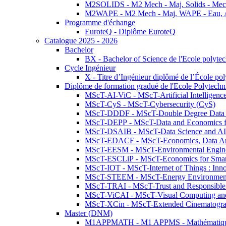
M2SOLIDS - M2 Mech - Maj. Solids - Meca
M2WAPE - M2 Mech - Maj. WAPE - Eau, Air
Programme d'échange
EuroteQ - Diplôme EuroteQ
Catalogue 2025 - 2026
Bachelor
BX - Bachelor of Science de l'Ecole polyte
Cycle Ingénieur
X - Titre d’Ingénieur diplômé de l’École po
Diplôme de formation gradué de l'Ecole Polytec
MScT-AI-ViC - MScT-Artificial Intelligen
MScT-CyS - MScT-Cybersecurity (CyS)
MScT-DDDF - MScT-Double Degree Data 
MScT-DEPP - MScT-Data and Economics fo
MScT-DSAIB - MScT-Data Science and AI 
MScT-EDACF - MScT-Economics, Data Anal
MScT-EESM - MScT-Environmental Enginee
MScT-ESCLiP - MScT-Economics for Smart 
MScT-IOT - MScT-Internet of Things : Inn
MScT-STEEM - MScT-Energy Environment 
MScT-TRAI - MScT-Trust and Responsible
MScT-ViCAI - MScT-Visual Computing and
MScT-XCin - MScT-Extended Cinematogr
Master (DNM)
M1APPMATH - M1 APPMS - Mathématiques A