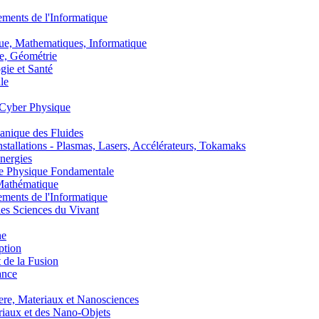
nts de l'Informatique
, Mathematiques, Informatique
, Géométrie
ie et Santé
le
Cyber Physique
nique des Fluides
lations - Plasmas, Lasers, Accélérateurs, Tokamaks
nergies
de Physique Fondamentale
athématique
nts de l'Informatique
s Sciences du Vivant
he
ption
 de la Fusion
ance
, Materiaux et Nanosciences
aux et des Nano-Objets