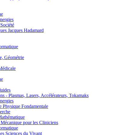
ue
nergies
 Société
es Jacques Hadamard
ormatique
, Géométrie
édicale
ue
uides
s - Plasmas, Lasers, Accélérateurs, Tokamaks
nergies
de Physique Fondamentale
erche
athématique
anique pour les Cliniciens
ormatique
s Sciences du Vivant