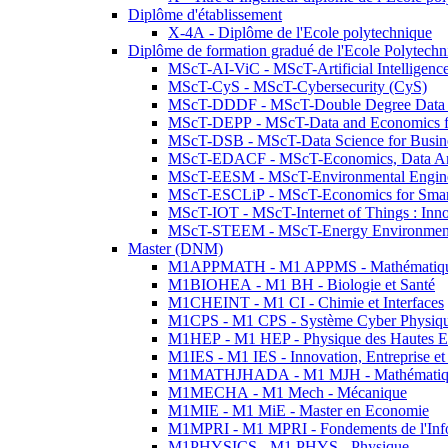
Diplôme d'établissement
X-4A - Diplôme de l'Ecole polytechnique
Diplôme de formation gradué de l'Ecole Polytec
MScT-AI-ViC - MScT-Artificial Intelligen
MScT-CyS - MScT-Cybersecurity (CyS)
MScT-DDDF - MScT-Double Degree Data 
MScT-DEPP - MScT-Data and Economics fo
MScT-DSB - MScT-Data Science for Busin
MScT-EDACF - MScT-Economics, Data Anal
MScT-EESM - MScT-Environmental Enginee
MScT-ESCLiP - MScT-Economics for Smart 
MScT-IOT - MScT-Internet of Things : Inn
MScT-STEEM - MScT-Energy Environment 
Master (DNM)
M1APPMATH - M1 APPMS - Mathématiques A
M1BIOHEA - M1 BH - Biologie et Santé
M1CHEINT - M1 CI - Chimie et Interfaces
M1CPS - M1 CPS - Système Cyber Physiq
M1HEP - M1 HEP - Physique des Hautes E
M1IES - M1 IES - Innovation, Entreprise et
M1MATHJHADA - M1 MJH - Mathématiqu
M1MECHA - M1 Mech - Mécanique
M1MIE - M1 MiE - Master en Economie
M1MPRI - M1 MPRI - Fondements de l'Inf
M1PHYSICS - M1 PHYS - Physique