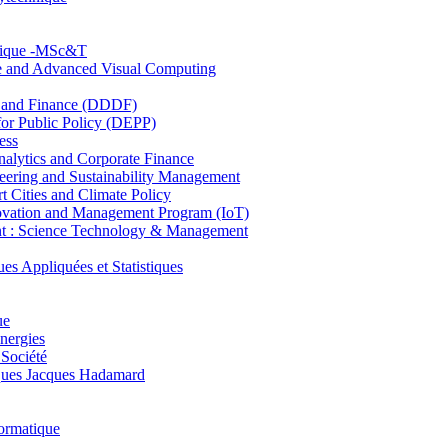
hnique -MSc&T
ce and Advanced Visual Computing
and Finance (DDDF)
r Public Policy (DEPP)
ess
ytics and Corporate Finance
ring and Sustainability Management
Cities and Climate Policy
ovation and Management Program (IoT)
: Science Technology & Management
ppliquées et Statistiques
ue
nergies
 Société
es Jacques Hadamard
ormatique