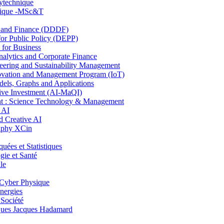
lytechnique
hnique -MSc&T
and Finance (DDDF)
r Public Policy (DEPP)
for Business
ytics and Corporate Finance
ring and Sustainability Management
ovation and Management Program (IoT)
ls, Graphs and Applications
ive Investment (AI-MaQI)
: Science Technology & Management
 AI
 Creative AI
aphy XCin
es et Statistiques
ie et Santé
le
Cyber Physique
nergies
 Société
es Jacques Hadamard