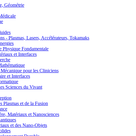
, Géométrie
édicale
ue
uides
s - Plasmas, Lasers, Accélérateurs, Tokamaks
nergies
de Physique Fondamentale
aux et Interfaces
erche
athématique
anique pour les Cliniciens
 et Interfaces
ormatique
s Sciences du Vivant
eption
lasmas et de la Fusion
ance
, Matériaux et Nanosciences
ntiques
aux et des Nano-Objets
lides