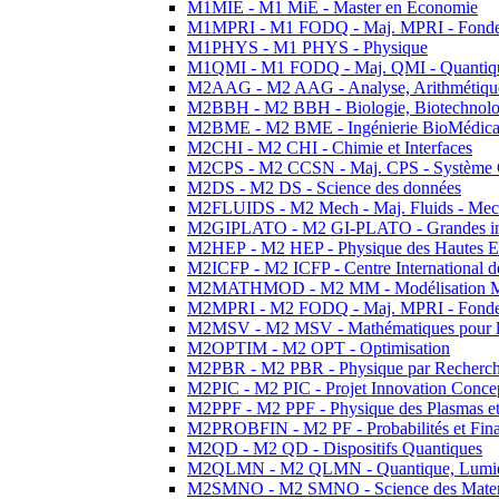
M1MIE - M1 MiE - Master en Economie
M1MPRI - M1 FODQ - Maj. MPRI - Fondeme
M1PHYS - M1 PHYS - Physique
M1QMI - M1 FODQ - Maj. QMI - Quantique
M2AAG - M2 AAG - Analyse, Arithmétique
M2BBH - M2 BBH - Biologie, Biotechnolog
M2BME - M2 BME - Ingénierie BioMédica
M2CHI - M2 CHI - Chimie et Interfaces
M2CPS - M2 CCSN - Maj. CPS - Système 
M2DS - M2 DS - Science des données
M2FLUIDS - M2 Mech - Maj. Fluids - Meca
M2GIPLATO - M2 GI-PLATO - Grandes instal
M2HEP - M2 HEP - Physique des Hautes E
M2ICFP - M2 ICFP - Centre International 
M2MATHMOD - M2 MM - Modélisation M
M2MPRI - M2 FODQ - Maj. MPRI - Fondeme
M2MSV - M2 MSV - Mathématiques pour le
M2OPTIM - M2 OPT - Optimisation
M2PBR - M2 PBR - Physique par Recherc
M2PIC - M2 PIC - Projet Innovation Conce
M2PPF - M2 PPF - Physique des Plasmas et
M2PROBFIN - M2 PF - Probabilités et Fin
M2QD - M2 QD - Dispositifs Quantiques
M2QLMN - M2 QLMN - Quantique, Lumiere
M2SMNO - M2 SMNO - Science des Materi