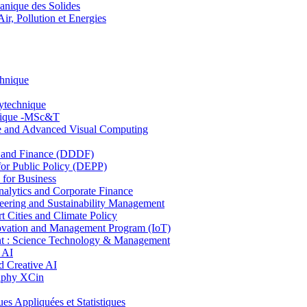
nique des Solides
, Pollution et Energies
chnique
lytechnique
hnique -MSc&T
ce and Advanced Visual Computing
and Finance (DDDF)
r Public Policy (DEPP)
for Business
ytics and Corporate Finance
ring and Sustainability Management
Cities and Climate Policy
ovation and Management Program (IoT)
: Science Technology & Management
 AI
 Creative AI
aphy XCin
ppliquées et Statistiques