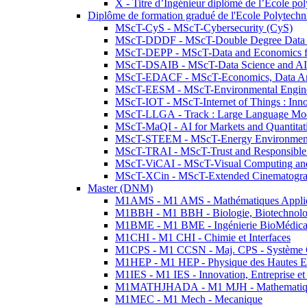
X - Titre d’Ingénieur diplômé de l’École po
Diplôme de formation gradué de l'Ecole Polytec
MScT-CyS - MScT-Cybersecurity (CyS)
MScT-DDDF - MScT-Double Degree Data 
MScT-DEPP - MScT-Data and Economics fo
MScT-DSAIB - MScT-Data Science and AI 
MScT-EDACF - MScT-Economics, Data Anal
MScT-EESM - MScT-Environmental Enginee
MScT-IOT - MScT-Internet of Things : Inn
MScT-LLGA - Track : Large Language Mode
MScT-MaQI - AI for Markets and Quantitat
MScT-STEEM - MScT-Energy Environment 
MScT-TRAI - MScT-Trust and Responsible
MScT-ViCAI - MScT-Visual Computing and
MScT-XCin - MScT-Extended Cinematogr
Master (DNM)
M1AMS - M1 AMS - Mathématiques Appliqué
M1BBH - M1 BBH - Biologie, Biotechnolog
M1BME - M1 BME - Ingénierie BioMédica
M1CHI - M1 CHI - Chimie et Interfaces
M1CPS - M1 CCSN - Maj. CPS - Système 
M1HEP - M1 HEP - Physique des Hautes E
M1IES - M1 IES - Innovation, Entreprise et
M1MATHJHADA - M1 MJH - Mathematiqu
M1MEC - M1 Mech - Mecanique