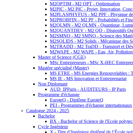
M2OPTIM - M2 OPT - Optimisation
M2PIC - M2 PIC - Projet, Innovation, Conc
M2PLASPHYFUS - M2 PPF - Physique des P
M2PROBFIN - M2 PF - Probabilités et Fin
M2QLMN - M2 QLMN - Quantique, Lumière
M2QUANTDEV - M2 QD - Dispositifs Qua
M2SMNO - M2 SMNO - Science des Matéri
M2SOLIDS - M2 Solids - Mécanique des So
M2TRADD - M2 TraDD - Transport et Dév
M2WAPE - M2 WAPE - Eau, Air, Pollution 
Master of Science (CGE)
MSc Entrepreneurs - MSc X-HEC Entrepre
Mastère spécialisé (Master)
MS ETRE - MS Energies Renouvelables : Tec
MS IE - MS Innovation et Entreprenariat
Non Diplomant
AUD_IPParis - AUDITEURS - IP Paris
Programme d'échange
EuroteQ - Diplôme EuroteQ
PEI - Programmes d'échange internationaux
Catalogue 2024 - 2025
Bachelor
BX - Bachelor of Science de l'Ecole polyte
Cycle Ingénieur
X - Titre d’Ingénieur diplômé de l’École po