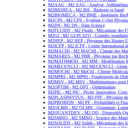
M2AAG - M2 AAG - Analyse, Arithmétique
M2BIOHEA - M2 BH - Biologie et Santé
M2BIOMECA - M2 BME - Ingénierie BioM
M2CPS - M2 CPS - Système Cyber Physiq
M2DS - M2 DS - Data Science
M2FLUIDS - M2 Fluids - Mécanique des Fl
M2GI - M2 GI-PLATO - Grandes installation
M2HEP - M2 HEP - Physique des Hautes E
M2ICFP - M2 ICFP - Centre International 
M2MACHI - M2 MACHI - Chimie des Matéri
M2MARES - M2 PBR - Physique par Rech
M2MATHMOD - M2 MM - Modélisation M
M2MECENCLI - M2 MECENCLI - Génie Méc
M2MOCHI - M2 MoChI - Chimie Moléculaire
M2MPRI - M2 MPRI - Fondements de l'Inf
M2MSV - M2 MSV - Mathématiques pour le
M2OPTIM - M2 OPT - Optimisation
M2PIC - M2 PIC - Projet, Innovation, Conc
M2PLASPHYFUS - M2 PPF - Physique des P
M2PROBFIN - M2 PF - Probabilités et Fin
M2QLMN - M2 QLMN - Quantique, Lumière
M2QUANTDEV - M2 QD - Dispositifs Qua
M2SMNO - M2 SMNO - Science des Matéri
M2SOLIDS - M2 Solids - Mécanique des So