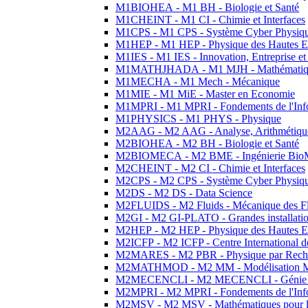
M1BIOHEA - M1 BH - Biologie et Santé
M1CHEINT - M1 CI - Chimie et Interfaces
M1CPS - M1 CPS - Système Cyber Physiq
M1HEP - M1 HEP - Physique des Hautes E
M1IES - M1 IES - Innovation, Entreprise et
M1MATHJHADA - M1 MJH - Mathématiqu
M1MECHA - M1 Mech - Mécanique
M1MIE - M1 MiE - Master en Economie
M1MPRI - M1 MPRI - Fondements de l'Inf
M1PHYSICS - M1 PHYS - Physique
M2AAG - M2 AAG - Analyse, Arithmétique
M2BIOHEA - M2 BH - Biologie et Santé
M2BIOMECA - M2 BME - Ingénierie BioM
M2CHEINT - M2 CI - Chimie et Interfaces
M2CPS - M2 CPS - Système Cyber Physiq
M2DS - M2 DS - Data Science
M2FLUIDS - M2 Fluids - Mécanique des Fl
M2GI - M2 GI-PLATO - Grandes installation
M2HEP - M2 HEP - Physique des Hautes E
M2ICFP - M2 ICFP - Centre International 
M2MARES - M2 PBR - Physique par Rech
M2MATHMOD - M2 MM - Modélisation M
M2MECENCLI - M2 MECENCLI - Génie Méc
M2MPRI - M2 MPRI - Fondements de l'Inf
M2MSV - M2 MSV - Mathématiques pour le