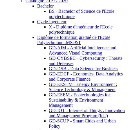
Catalogue 2019 - 2020
Bachelor
BS - Bachelor of Science de l'Ecole
polytechnique
Cycle Ingénieur
X - Diplôme d'ingénieur de l'Ecole
polytechnique
Diplôme de formation gradué de l'Ecole
Polytechnique -MSc&T
GD-AIM - Artificial Intelligence and
Advanced Visual Computing
GD-CYBSEC - Cybersecurity : Threats
and Defenses
GD-DSB - Data Science for Business
GD-EDCF - Economics, Data Analytics
and Corporate Finance
GD-EESTM - Energy Environment :
Science Technology & Management
GD-ESEM - Ecotechnologies for
Sustainability & Environment
Management
GD-IOT - Internet of Things : Innovation
and Management Program (IoT)
GD-SCUP - Smart Cities and Urban
Policy