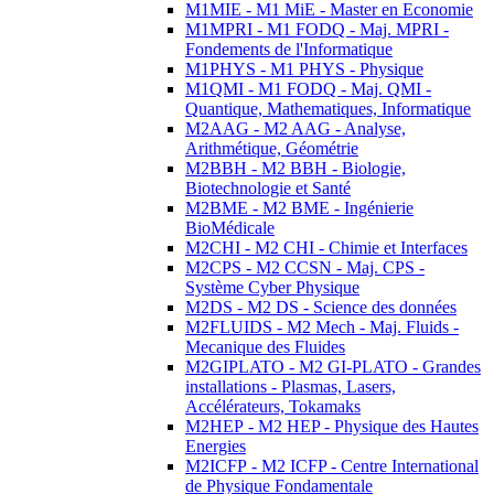
M1MIE - M1 MiE - Master en Economie
M1MPRI - M1 FODQ - Maj. MPRI -
Fondements de l'Informatique
M1PHYS - M1 PHYS - Physique
M1QMI - M1 FODQ - Maj. QMI -
Quantique, Mathematiques, Informatique
M2AAG - M2 AAG - Analyse,
Arithmétique, Géométrie
M2BBH - M2 BBH - Biologie,
Biotechnologie et Santé
M2BME - M2 BME - Ingénierie
BioMédicale
M2CHI - M2 CHI - Chimie et Interfaces
M2CPS - M2 CCSN - Maj. CPS -
Système Cyber Physique
M2DS - M2 DS - Science des données
M2FLUIDS - M2 Mech - Maj. Fluids -
Mecanique des Fluides
M2GIPLATO - M2 GI-PLATO - Grandes
installations - Plasmas, Lasers,
Accélérateurs, Tokamaks
M2HEP - M2 HEP - Physique des Hautes
Energies
M2ICFP - M2 ICFP - Centre International
de Physique Fondamentale