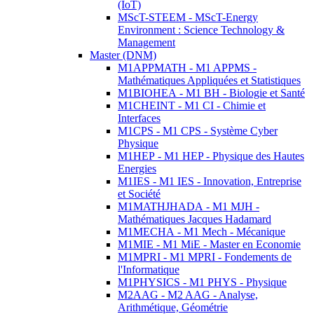
(IoT)
MScT-STEEM - MScT-Energy
Environment : Science Technology &
Management
Master (DNM)
M1APPMATH - M1 APPMS -
Mathématiques Appliquées et Statistiques
M1BIOHEA - M1 BH - Biologie et Santé
M1CHEINT - M1 CI - Chimie et
Interfaces
M1CPS - M1 CPS - Système Cyber
Physique
M1HEP - M1 HEP - Physique des Hautes
Energies
M1IES - M1 IES - Innovation, Entreprise
et Société
M1MATHJHADA - M1 MJH -
Mathématiques Jacques Hadamard
M1MECHA - M1 Mech - Mécanique
M1MIE - M1 MiE - Master en Economie
M1MPRI - M1 MPRI - Fondements de
l'Informatique
M1PHYSICS - M1 PHYS - Physique
M2AAG - M2 AAG - Analyse,
Arithmétique, Géométrie