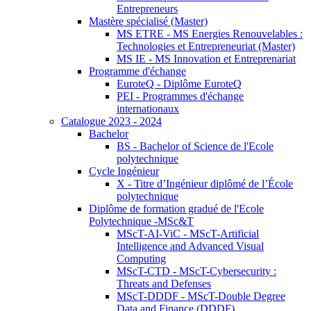
Entrepreneurs
Mastère spécialisé (Master)
MS ETRE - MS Energies Renouvelables :
Technologies et Entrepreneuriat (Master)
MS IE - MS Innovation et Entreprenariat
Programme d'échange
EuroteQ - Diplôme EuroteQ
PEI - Programmes d'échange
internationaux
Catalogue 2023 - 2024
Bachelor
BS - Bachelor of Science de l'Ecole
polytechnique
Cycle Ingénieur
X - Titre d’Ingénieur diplômé de l’École
polytechnique
Diplôme de formation gradué de l'Ecole
Polytechnique -MSc&T
MScT-AI-ViC - MScT-Artificial
Intelligence and Advanced Visual
Computing
MScT-CTD - MScT-Cybersecurity :
Threats and Defenses
MScT-DDDF - MScT-Double Degree
Data and Finance (DDDF)