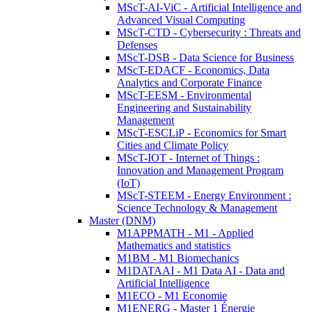
MScT-AI-ViC - Artificial Intelligence and
Advanced Visual Computing
MScT-CTD - Cybersecurity : Threats and
Defenses
MScT-DSB - Data Science for Business
MScT-EDACF - Economics, Data
Analytics and Corporate Finance
MScT-EESM - Environmental
Engineering and Sustainability
Management
MScT-ESCLiP - Economics for Smart
Cities and Climate Policy
MScT-IOT - Internet of Things :
Innovation and Management Program
(IoT)
MScT-STEEM - Energy Environment :
Science Technology & Management
Master (DNM)
M1APPMATH - M1 - Applied
Mathematics and statistics
M1BM - M1 Biomechanics
M1DATAAI - M1 Data AI - Data and
Artificial Intelligence
M1ECO - M1 Economie
M1ENERG - Master 1 Énergie