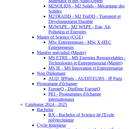
Matériaux et des Nano-Objets
M2SOLIDS - M2 Solids - Mécanique des
Solides
M2TRADD - M2 TraDD - Transport et
Développement Durable
M2WAPE - M2 WAPE - Eau, Air,
Pollution et Énergies
Master of Science (CGE)
MSc Entrepreneurs - MSc X-HEC
Entrepreneurs
Mastère spécialisé (Master)
MS ETRE - MS Energies Renouvelables :
Technologies et Entrepreneuriat (Master)
MS IE - MS Innovation et Entreprenariat
Non Diplomant
AUD_IPParis - AUDITEURS - IP Paris
Programme d'échange
EuroteQ - Diplôme EuroteQ
PEI - Programmes d'échange
internationaux
Catalogue 2024 - 2025
Bachelor
BX - Bachelor of Science de l'Ecole
polytechnique
Cycle Ingénieur