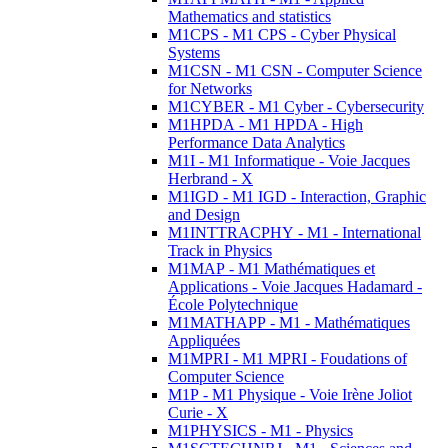
Mathematics and statistics
M1CPS - M1 CPS - Cyber Physical
Systems
M1CSN - M1 CSN - Computer Science
for Networks
M1CYBER - M1 Cyber - Cybersecurity
M1HPDA - M1 HPDA - High
Performance Data Analytics
M1I - M1 Informatique - Voie Jacques
Herbrand - X
M1IGD - M1 IGD - Interaction, Graphic
and Design
M1INTTRACPHY - M1 - International
Track in Physics
M1MAP - M1 Mathématiques et
Applications - Voie Jacques Hadamard -
École Polytechnique
M1MATHAPP - M1 - Mathématiques
Appliquées
M1MPRI - M1 MPRI - Foudations of
Computer Science
M1P - M1 Physique - Voie Irène Joliot
Curie - X
M1PHYSICS - M1 - Physics