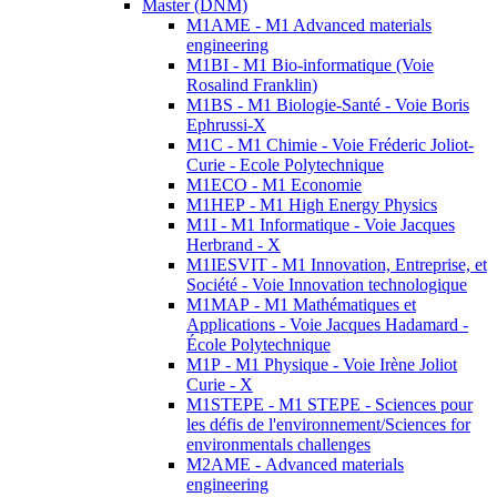
Master (DNM)
M1AME - M1 Advanced materials
engineering
M1BI - M1 Bio-informatique (Voie
Rosalind Franklin)
M1BS - M1 Biologie-Santé - Voie Boris
Ephrussi-X
M1C - M1 Chimie - Voie Fréderic Joliot-
Curie - Ecole Polytechnique
M1ECO - M1 Economie
M1HEP - M1 High Energy Physics
M1I - M1 Informatique - Voie Jacques
Herbrand - X
M1IESVIT - M1 Innovation, Entreprise, et
Société - Voie Innovation technologique
M1MAP - M1 Mathématiques et
Applications - Voie Jacques Hadamard -
École Polytechnique
M1P - M1 Physique - Voie Irène Joliot
Curie - X
M1STEPE - M1 STEPE - Sciences pour
les défis de l'environnement/Sciences for
environmentals challenges
M2AME - Advanced materials
engineering