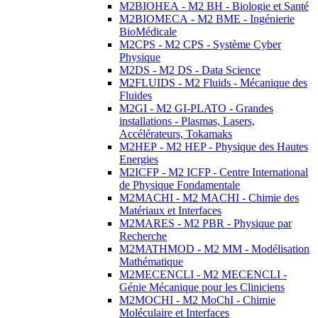
M2BIOHEA - M2 BH - Biologie et Santé
M2BIOMECA - M2 BME - Ingénierie
BioMédicale
M2CPS - M2 CPS - Système Cyber
Physique
M2DS - M2 DS - Data Science
M2FLUIDS - M2 Fluids - Mécanique des
Fluides
M2GI - M2 GI-PLATO - Grandes
installations - Plasmas, Lasers,
Accélérateurs, Tokamaks
M2HEP - M2 HEP - Physique des Hautes
Energies
M2ICFP - M2 ICFP - Centre International
de Physique Fondamentale
M2MACHI - M2 MACHI - Chimie des
Matériaux et Interfaces
M2MARES - M2 PBR - Physique par
Recherche
M2MATHMOD - M2 MM - Modélisation
Mathématique
M2MECENCLI - M2 MECENCLI -
Génie Mécanique pour les Cliniciens
M2MOCHI - M2 MoChI - Chimie
Moléculaire et Interfaces