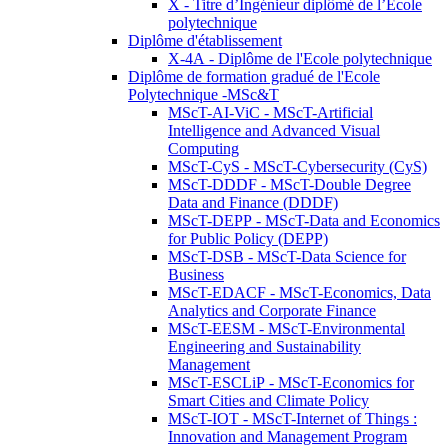
X - Titre d’Ingénieur diplômé de l’École
polytechnique
Diplôme d'établissement
X-4A - Diplôme de l'Ecole polytechnique
Diplôme de formation gradué de l'Ecole
Polytechnique -MSc&T
MScT-AI-ViC - MScT-Artificial
Intelligence and Advanced Visual
Computing
MScT-CyS - MScT-Cybersecurity (CyS)
MScT-DDDF - MScT-Double Degree
Data and Finance (DDDF)
MScT-DEPP - MScT-Data and Economics
for Public Policy (DEPP)
MScT-DSB - MScT-Data Science for
Business
MScT-EDACF - MScT-Economics, Data
Analytics and Corporate Finance
MScT-EESM - MScT-Environmental
Engineering and Sustainability
Management
MScT-ESCLiP - MScT-Economics for
Smart Cities and Climate Policy
MScT-IOT - MScT-Internet of Things :
Innovation and Management Program