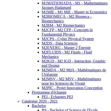
M1MATHJHADA - M1 - Mathematiques
Jacques Hadamard
M1MIE - M1 MiE - Master in Economics
M2BIOMECA - M2 Biomeca -
Biomechanics
M2BM - M2 Biomechanics
M2CFP - M2 CFP - Concepts in
Fundamental Physics
M2CPS - Cyber Physical System
M2DS - Data Sciences
M2ENERG - Master 2 Énergie
M2FLUIDS - M2 Fluids - Fluid
Mechanics
M2IGD - M2 IGD - Interaction, Graphic
and Design
M2MDA - M2 MdA - Mathématiques de
l'Aléatoire
M2MSV - M2 MSV - Mathématiques
pour les Sciences du Vivant
M2PIC - Projet Innovation Conception
Programme d'échange
PEI - Echanges PEI
Catalogue 2020 - 2021
Bachelor
BS - Bachelor of Science de l'Ecole