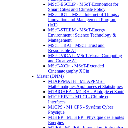
MScT-ESCLiP - MScT-Economics for
Smart Cities and Climate Policy
MScT-IOT - MScT-Internet of Things :
Innovation and Management Program
(IoT)
MScT-STEEM - MScT-Energy
Environment : Science Technology &
Management
MScT-TRAI - MScT-Trust and
Responsible AI
MScT-ViCAI - MScT-Visual Computing
and Creative AI
MScT-XCin - MScT-Extended
Cinematography XCin
Master (DNM)
M1APPMATH - M1 APPMS -
Mathématiques Appliquées et Statistiques
M1BIOHEA - M1 BH - Biologie et Santé
M1CHEINT - M1 CI - Chimie et
Interfaces
M1CPS - M1 CPS - Système Cyber
Physique
M1HEP - M1 HEP - Physique des Hautes
Energies
M1IES - M1 IES - Innovation, Entreprise