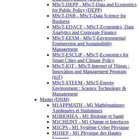
MScT-DEPP - MScT-Data and Economics
for Public Policy (DEPP)
MScT-DSB - MScT-Data Science for
Business
MScT-EDACF - MScT-Economics, Data
Analytics and Corporate Finance
MScT-EESM - MScT-Environmental
Engineering and Sustainability
Management
MScT-ESCLiP - MScT-Economics for
Smart Cities and Climate Policy
MScT-IOT - MScT-Internet of Things :
Innovation and Management Program
(IoT)
MScT-STEEM - MScT-Energy
Environment : Science Technology &
Management
Master (DNM)
M1APPMATH - M1 Mathématiques
Appliquées et Statistiques
M1BIOHEA - M1 Biologie et Santé
M1CHEINT - M1 Chimie et Interfaces
M1CPS - M1 Système Cyber Physique
M1HEP - M1 Physique des Hautes
Energies