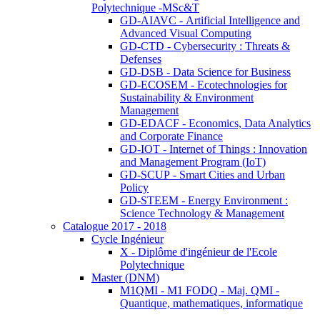
Polytechnique -MSc&T
GD-AIAVC - Artificial Intelligence and
Advanced Visual Computing
GD-CTD - Cybersecurity : Threats &
Defenses
GD-DSB - Data Science for Business
GD-ECOSEM - Ecotechnologies for
Sustainability & Environment
Management
GD-EDACF - Economics, Data Analytics
and Corporate Finance
GD-IOT - Internet of Things : Innovation
and Management Program (IoT)
GD-SCUP - Smart Cities and Urban
Policy
GD-STEEM - Energy Environment :
Science Technology & Management
Catalogue 2017 - 2018
Cycle Ingénieur
X - Diplôme d'ingénieur de l'Ecole
Polytechnique
Master (DNM)
M1QMI - M1 FODQ - Maj. QMI -
Quantique, mathematiques, informatique