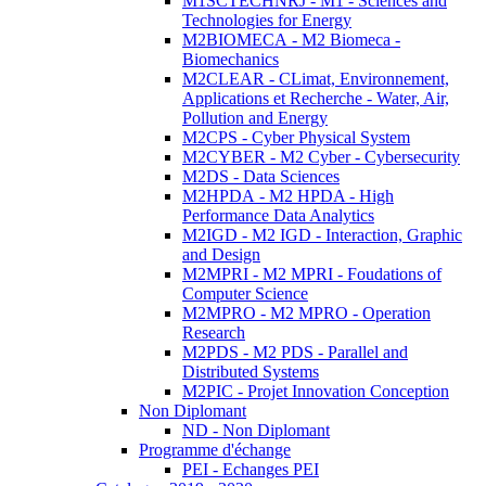
M1SCTECHNRJ - M1 - Sciences and
Technologies for Energy
M2BIOMECA - M2 Biomeca -
Biomechanics
M2CLEAR - CLimat, Environnement,
Applications et Recherche - Water, Air,
Pollution and Energy
M2CPS - Cyber Physical System
M2CYBER - M2 Cyber - Cybersecurity
M2DS - Data Sciences
M2HPDA - M2 HPDA - High
Performance Data Analytics
M2IGD - M2 IGD - Interaction, Graphic
and Design
M2MPRI - M2 MPRI - Foudations of
Computer Science
M2MPRO - M2 MPRO - Operation
Research
M2PDS - M2 PDS - Parallel and
Distributed Systems
M2PIC - Projet Innovation Conception
Non Diplomant
ND - Non Diplomant
Programme d'échange
PEI - Echanges PEI