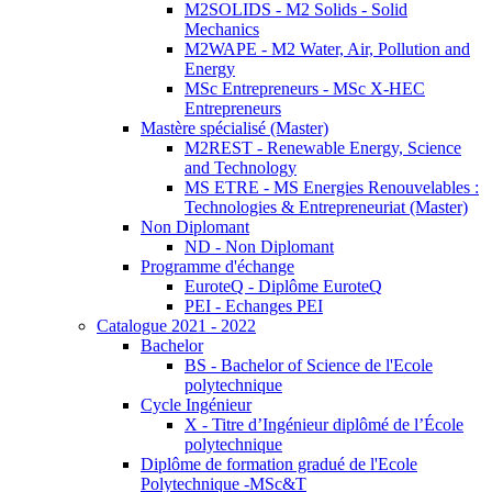
M2SOLIDS - M2 Solids - Solid
Mechanics
M2WAPE - M2 Water, Air, Pollution and
Energy
MSc Entrepreneurs - MSc X-HEC
Entrepreneurs
Mastère spécialisé (Master)
M2REST - Renewable Energy, Science
and Technology
MS ETRE - MS Energies Renouvelables :
Technologies & Entrepreneuriat (Master)
Non Diplomant
ND - Non Diplomant
Programme d'échange
EuroteQ - Diplôme EuroteQ
PEI - Echanges PEI
Catalogue 2021 - 2022
Bachelor
BS - Bachelor of Science de l'Ecole
polytechnique
Cycle Ingénieur
X - Titre d’Ingénieur diplômé de l’École
polytechnique
Diplôme de formation gradué de l'Ecole
Polytechnique -MSc&T