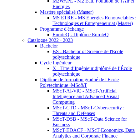
M2WAPE - M2 Eau, Pollution de l'Air et
Energies
Mastère spécialisé (Master)
MS ETRE - MS Energies Renouvelables :
Technologies et Entrepreneuriat (Master)
Programme d'échange
EuroteQ - Diplôme EuroteQ
Catalogue 2022 - 2023
Bachelor
BS - Bachelor of Science de l'Ecole
polytechnique
Cycle Ingénieur
X - Titre d’Ingénieur diplômé de l’École
polytechnique
Diplôme de formation gradué de l'Ecole
Polytechnique -MSc&T
MScT-AI-ViC - MScT-Artificial
Intelligence and Advanced Visual
Computing
MScT-CTD - MScT-Cybersecurity :
Threats and Defenses
MScT-DSB - MScT-Data Science for
Business
MScT-EDACF - MScT-Economics, Data
Analytics and Corporate Finance