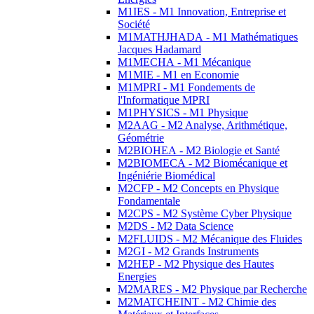
M1IES - M1 Innovation, Entreprise et
Société
M1MATHJHADA - M1 Mathématiques
Jacques Hadamard
M1MECHA - M1 Mécanique
M1MIE - M1 en Economie
M1MPRI - M1 Fondements de
l'Informatique MPRI
M1PHYSICS - M1 Physique
M2AAG - M2 Analyse, Arithmétique,
Géométrie
M2BIOHEA - M2 Biologie et Santé
M2BIOMECA - M2 Biomécanique et
Ingéniérie Biomédical
M2CFP - M2 Concepts en Physique
Fondamentale
M2CPS - M2 Système Cyber Physique
M2DS - M2 Data Science
M2FLUIDS - M2 Mécanique des Fluides
M2GI - M2 Grands Instruments
M2HEP - M2 Physique des Hautes
Energies
M2MARES - M2 Physique par Recherche
M2MATCHEINT - M2 Chimie des