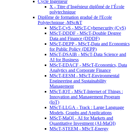
Cycle Ingénieur
X - Titre d’Ingénieur diplômé de l’École
polytechnique
Diplôme de formation gradué de l'Ecole
Polytechnique -MSc&T
MScT-CyS - MScT-Cybersecurity (CyS)
MScT-DDDF - MScT-Double Degree
Data and Finance (DDDF)
MScT-DEPP - MScT-Data and Economics
for Public Policy (DEPP)
MScT-DSAIB - MScT-Data Science and
AI for Business
MScT-EDACF - MScT-Economics, Data
Analytics and Corporate Finance
MScT-EESM - MScT-Environmental
Engineering and Sustainability
Management
MScT-IOT - MScT-Internet of Things :
Innovation and Management Program
(IoT)
MScT-LLGA - Track : Large Language
Models, Graphs and Applications
MScT-MaQI - AI for Markets and
Quantitative Investment (AI-MaQI)
MScT-STEEM - MScT-Energy