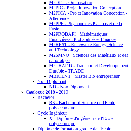
M2OPT - Optimisation
M2PIC - Projet Innovation Conception
M2PICA - Projet Innovation Conception -
Alternance
M2PPF - Physique des Plasmas et de la
Fusion
M2PROBAFI - Mathématiques
Financières : Probabilités et Finance
M2REST - Renewable Energy, Science
and Technology
M2SMNO - Sciences des Matériaux et des
nano-objets
M2TRADD - Transport et Développement
Durable - TRADD
MBIOENT - Master Bio-entrepreneur
Non Diplomant
ND - Non Diplomant
Catalogue 2018 - 2019
Bachelor
BS - Bachelor of Science de l'Ecole
polytechnique
Cycle Ingénieur
X - Diplôme d'ingénieur de l'Ecole
polytechnique
Diplôme de formation gradué de l'Ecole