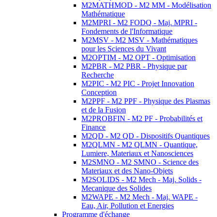
M2MATHMOD - M2 MM - Modélisation
Mathématique
M2MPRI - M2 FODQ - Maj. MPRI -
Fondements de l'Informatique
M2MSV - M2 MSV - Mathématiques
pour les Sciences du Vivant
M2OPTIM - M2 OPT - Optimisation
M2PBR - M2 PBR - Physique par
Recherche
M2PIC - M2 PIC - Projet Innovation
Conception
M2PPF - M2 PPF - Physique des Plasmas
et de la Fusion
M2PROBFIN - M2 PF - Probabilités et
Finance
M2QD - M2 QD - Dispositifs Quantiques
M2QLMN - M2 QLMN - Quantique,
Lumiere, Materiaux et Nanosciences
M2SMNO - M2 SMNO - Science des
Materiaux et des Nano-Objets
M2SOLIDS - M2 Mech - Maj. Solids -
Mecanique des Solides
M2WAPE - M2 Mech - Maj. WAPE -
Eau, Air, Pollution et Energies
Programme d'échange