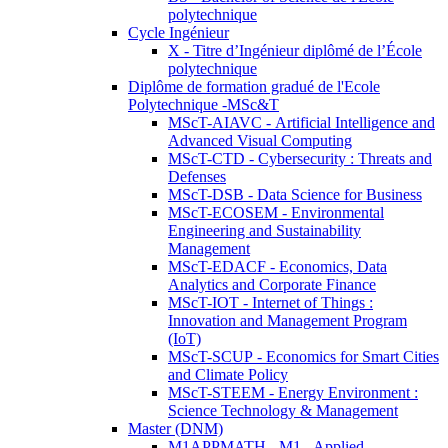
polytechnique
Cycle Ingénieur
X - Titre d’Ingénieur diplômé de l’École
polytechnique
Diplôme de formation gradué de l'Ecole
Polytechnique -MSc&T
MScT-AIAVC - Artificial Intelligence and
Advanced Visual Computing
MScT-CTD - Cybersecurity : Threats and
Defenses
MScT-DSB - Data Science for Business
MScT-ECOSEM - Environmental
Engineering and Sustainability
Management
MScT-EDACF - Economics, Data
Analytics and Corporate Finance
MScT-IOT - Internet of Things :
Innovation and Management Program
(IoT)
MScT-SCUP - Economics for Smart Cities
and Climate Policy
MScT-STEEM - Energy Environment :
Science Technology & Management
Master (DNM)
M1APPMATH - M1 - Applied