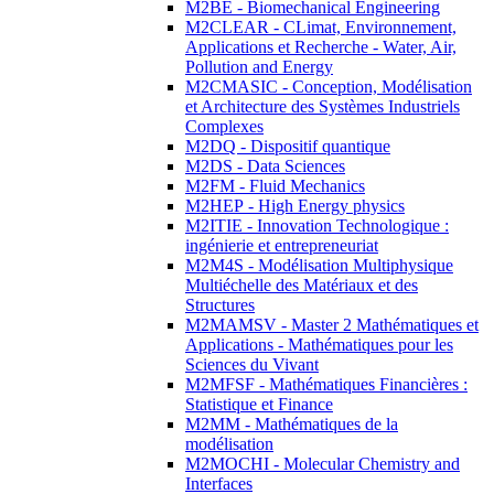
M2BE - Biomechanical Engineering
M2CLEAR - CLimat, Environnement,
Applications et Recherche - Water, Air,
Pollution and Energy
M2CMASIC - Conception, Modélisation
et Architecture des Systèmes Industriels
Complexes
M2DQ - Dispositif quantique
M2DS - Data Sciences
M2FM - Fluid Mechanics
M2HEP - High Energy physics
M2ITIE - Innovation Technologique :
ingénierie et entrepreneuriat
M2M4S - Modélisation Multiphysique
Multiéchelle des Matériaux et des
Structures
M2MAMSV - Master 2 Mathématiques et
Applications - Mathématiques pour les
Sciences du Vivant
M2MFSF - Mathématiques Financières :
Statistique et Finance
M2MM - Mathématiques de la
modélisation
M2MOCHI - Molecular Chemistry and
Interfaces