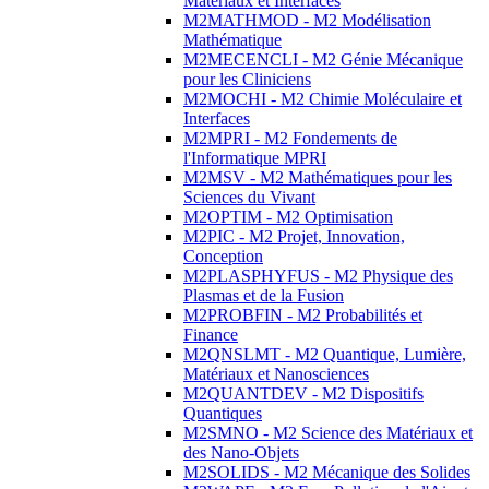
Matériaux et Interfaces
M2MATHMOD - M2 Modélisation
Mathématique
M2MECENCLI - M2 Génie Mécanique
pour les Cliniciens
M2MOCHI - M2 Chimie Moléculaire et
Interfaces
M2MPRI - M2 Fondements de
l'Informatique MPRI
M2MSV - M2 Mathématiques pour les
Sciences du Vivant
M2OPTIM - M2 Optimisation
M2PIC - M2 Projet, Innovation,
Conception
M2PLASPHYFUS - M2 Physique des
Plasmas et de la Fusion
M2PROBFIN - M2 Probabilités et
Finance
M2QNSLMT - M2 Quantique, Lumière,
Matériaux et Nanosciences
M2QUANTDEV - M2 Dispositifs
Quantiques
M2SMNO - M2 Science des Matériaux et
des Nano-Objets
M2SOLIDS - M2 Mécanique des Solides