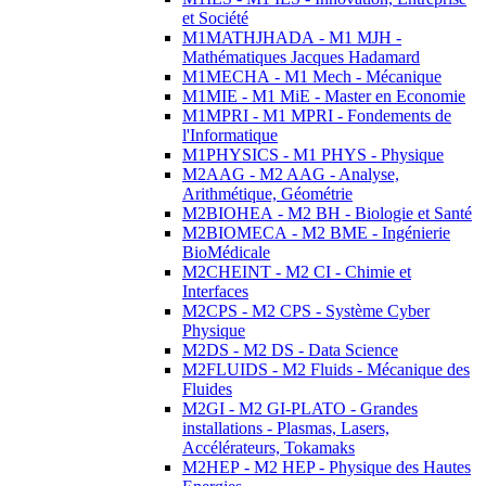
et Société
M1MATHJHADA - M1 MJH -
Mathématiques Jacques Hadamard
M1MECHA - M1 Mech - Mécanique
M1MIE - M1 MiE - Master en Economie
M1MPRI - M1 MPRI - Fondements de
l'Informatique
M1PHYSICS - M1 PHYS - Physique
M2AAG - M2 AAG - Analyse,
Arithmétique, Géométrie
M2BIOHEA - M2 BH - Biologie et Santé
M2BIOMECA - M2 BME - Ingénierie
BioMédicale
M2CHEINT - M2 CI - Chimie et
Interfaces
M2CPS - M2 CPS - Système Cyber
Physique
M2DS - M2 DS - Data Science
M2FLUIDS - M2 Fluids - Mécanique des
Fluides
M2GI - M2 GI-PLATO - Grandes
installations - Plasmas, Lasers,
Accélérateurs, Tokamaks
M2HEP - M2 HEP - Physique des Hautes