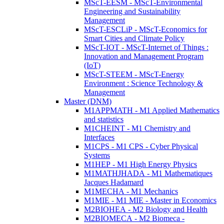
MScT-EESM - MScT-Environmental
Engineering and Sustainability
Management
MScT-ESCLiP - MScT-Economics for
Smart Cities and Climate Policy
MScT-IOT - MScT-Internet of Things :
Innovation and Management Program
(IoT)
MScT-STEEM - MScT-Energy
Environment : Science Technology &
Management
Master (DNM)
M1APPMATH - M1 Applied Mathematics
and statistics
M1CHEINT - M1 Chemistry and
Interfaces
M1CPS - M1 CPS - Cyber Physical
Systems
M1HEP - M1 High Energy Physics
M1MATHJHADA - M1 Mathematiques
Jacques Hadamard
M1MECHA - M1 Mechanics
M1MIE - M1 MIE - Master in Economics
M2BIOHEA - M2 Biology and Health
M2BIOMECA - M2 Biomeca -