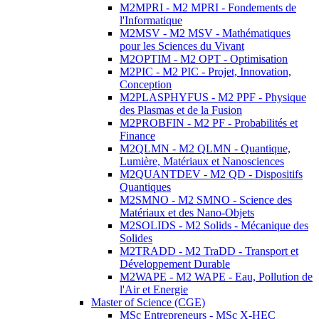
M2MPRI - M2 MPRI - Fondements de
l'Informatique
M2MSV - M2 MSV - Mathématiques
pour les Sciences du Vivant
M2OPTIM - M2 OPT - Optimisation
M2PIC - M2 PIC - Projet, Innovation,
Conception
M2PLASPHYFUS - M2 PPF - Physique
des Plasmas et de la Fusion
M2PROBFIN - M2 PF - Probabilités et
Finance
M2QLMN - M2 QLMN - Quantique,
Lumière, Matériaux et Nanosciences
M2QUANTDEV - M2 QD - Dispositifs
Quantiques
M2SMNO - M2 SMNO - Science des
Matériaux et des Nano-Objets
M2SOLIDS - M2 Solids - Mécanique des
Solides
M2TRADD - M2 TraDD - Transport et
Développement Durable
M2WAPE - M2 WAPE - Eau, Pollution de
l'Air et Energie
Master of Science (CGE)
MSc Entrepreneurs - MSc X-HEC