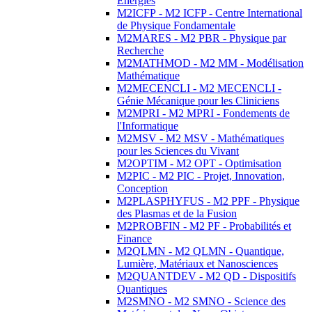
Energies
M2ICFP - M2 ICFP - Centre International
de Physique Fondamentale
M2MARES - M2 PBR - Physique par
Recherche
M2MATHMOD - M2 MM - Modélisation
Mathématique
M2MECENCLI - M2 MECENCLI -
Génie Mécanique pour les Cliniciens
M2MPRI - M2 MPRI - Fondements de
l'Informatique
M2MSV - M2 MSV - Mathématiques
pour les Sciences du Vivant
M2OPTIM - M2 OPT - Optimisation
M2PIC - M2 PIC - Projet, Innovation,
Conception
M2PLASPHYFUS - M2 PPF - Physique
des Plasmas et de la Fusion
M2PROBFIN - M2 PF - Probabilités et
Finance
M2QLMN - M2 QLMN - Quantique,
Lumière, Matériaux et Nanosciences
M2QUANTDEV - M2 QD - Dispositifs
Quantiques
M2SMNO - M2 SMNO - Science des