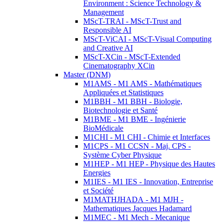
Environment : Science Technology &
Management
MScT-TRAI - MScT-Trust and
Responsible AI
MScT-ViCAI - MScT-Visual Computing
and Creative AI
MScT-XCin - MScT-Extended
Cinematography XCin
Master (DNM)
M1AMS - M1 AMS - Mathématiques
Appliquées et Statistiques
M1BBH - M1 BBH - Biologie,
Biotechnologie et Santé
M1BME - M1 BME - Ingénierie
BioMédicale
M1CHI - M1 CHI - Chimie et Interfaces
M1CPS - M1 CCSN - Maj. CPS -
Système Cyber Physique
M1HEP - M1 HEP - Physique des Hautes
Energies
M1IES - M1 IES - Innovation, Entreprise
et Société
M1MATHJHADA - M1 MJH -
Mathematiques Jacques Hadamard
M1MEC - M1 Mech - Mecanique