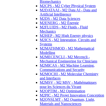
Biomechanics
M2CPS - M2 Cyber Physical System
M2DATAAI - M2 Data AI - Data and
Artificial Intelligence
M2DS - M2 Data Sciences
M2ENERG - M2 Énergie
M2FLUIDS - M2 Fluids - Fluid
Mechanics
M2HEP - M2 High Energy physics
M2ICS - M2 Integration, Circuits and
Systems
M2MATHMOD - M2 Mathematical
Modelling
M2MECENCLI - M2 Mecencli -
Mechanical Engineering for Clinicians
M2MICAS - M2 Machine Learning,
Communications and Security
M2MOCHI - M2 Molecular Chemistry
and Interfaces
M2MSV - M2 MSV - Mathématiques
pour les Sciences du Vivant
M2OPTIM - M2 Optimisation
M2PIC - M2 Projet Innovation Conception
M2QNSLMT - M2 Quantum, Light,
Materials and Nanosciences