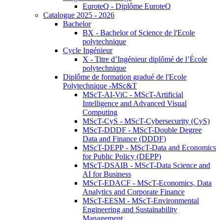
EuroteQ - Diplôme EuroteQ
Catalogue 2025 - 2026
Bachelor
BX - Bachelor of Science de l'Ecole
polytechnique
Cycle Ingénieur
X - Titre d’Ingénieur diplômé de l’École
polytechnique
Diplôme de formation gradué de l'Ecole
Polytechnique -MSc&T
MScT-AI-ViC - MScT-Artificial
Intelligence and Advanced Visual
Computing
MScT-CyS - MScT-Cybersecurity (CyS)
MScT-DDDF - MScT-Double Degree
Data and Finance (DDDF)
MScT-DEPP - MScT-Data and Economics
for Public Policy (DEPP)
MScT-DSAIB - MScT-Data Science and
AI for Business
MScT-EDACF - MScT-Economics, Data
Analytics and Corporate Finance
MScT-EESM - MScT-Environmental
Engineering and Sustainability
Management