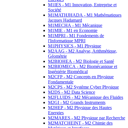
M1IES - M1 Innovation, Entreprise et
Société
M1MATHJHADA - M1 Mathématiques
Jacques Hadamard
M1MECHA - M1 Mécanique
M1MIE - M1 en Economie
M1MPRI - M1 Fondements de
l'Informatique MPRI
M1PHYSICS - M1 Physique
M2AAG - M2 Analyse, Arithmétique,
Géométrie
M2BIOHEA - M2 Biologie et Santé
M2BIOMECA - M2 Biomécanique et
Ingéniérie Biomédical
M2CFP - M2 Concepts en Physique
Fondamentale
M2CPS - M2 Système Cyber Physique
M2DS - M2 Data Science
M2FLUIDS - M2 Mécanique des Fluides
M2GI - M2 Grands Instruments
M2HEP - M2 Physique des Hautes
Energies
M2MARES - M2 Physique par Recherche
M2MATCHEINT - M2 Chimie des