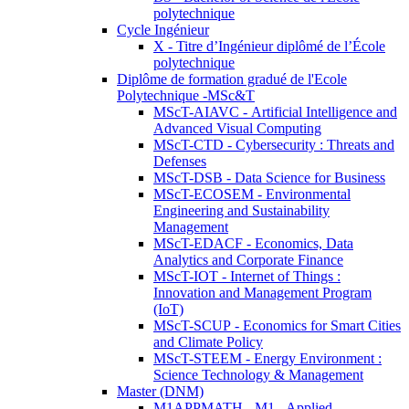
polytechnique
Cycle Ingénieur
X - Titre d’Ingénieur diplômé de l’École
polytechnique
Diplôme de formation gradué de l'Ecole
Polytechnique -MSc&T
MScT-AIAVC - Artificial Intelligence and
Advanced Visual Computing
MScT-CTD - Cybersecurity : Threats and
Defenses
MScT-DSB - Data Science for Business
MScT-ECOSEM - Environmental
Engineering and Sustainability
Management
MScT-EDACF - Economics, Data
Analytics and Corporate Finance
MScT-IOT - Internet of Things :
Innovation and Management Program
(IoT)
MScT-SCUP - Economics for Smart Cities
and Climate Policy
MScT-STEEM - Energy Environment :
Science Technology & Management
Master (DNM)
M1APPMATH - M1 - Applied