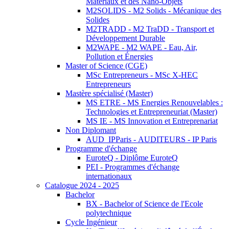
Matériaux et des Nano-Objets
M2SOLIDS - M2 Solids - Mécanique des
Solides
M2TRADD - M2 TraDD - Transport et
Développement Durable
M2WAPE - M2 WAPE - Eau, Air,
Pollution et Énergies
Master of Science (CGE)
MSc Entrepreneurs - MSc X-HEC
Entrepreneurs
Mastère spécialisé (Master)
MS ETRE - MS Energies Renouvelables :
Technologies et Entrepreneuriat (Master)
MS IE - MS Innovation et Entreprenariat
Non Diplomant
AUD_IPParis - AUDITEURS - IP Paris
Programme d'échange
EuroteQ - Diplôme EuroteQ
PEI - Programmes d'échange
internationaux
Catalogue 2024 - 2025
Bachelor
BX - Bachelor of Science de l'Ecole
polytechnique
Cycle Ingénieur