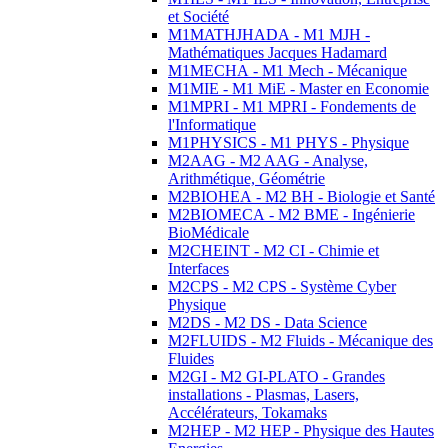
et Société
M1MATHJHADA - M1 MJH -
Mathématiques Jacques Hadamard
M1MECHA - M1 Mech - Mécanique
M1MIE - M1 MiE - Master en Economie
M1MPRI - M1 MPRI - Fondements de
l'Informatique
M1PHYSICS - M1 PHYS - Physique
M2AAG - M2 AAG - Analyse,
Arithmétique, Géométrie
M2BIOHEA - M2 BH - Biologie et Santé
M2BIOMECA - M2 BME - Ingénierie
BioMédicale
M2CHEINT - M2 CI - Chimie et
Interfaces
M2CPS - M2 CPS - Système Cyber
Physique
M2DS - M2 DS - Data Science
M2FLUIDS - M2 Fluids - Mécanique des
Fluides
M2GI - M2 GI-PLATO - Grandes
installations - Plasmas, Lasers,
Accélérateurs, Tokamaks
M2HEP - M2 HEP - Physique des Hautes