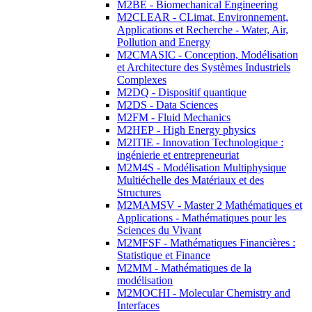
M2BE - Biomechanical Engineering
M2CLEAR - CLimat, Environnement,
Applications et Recherche - Water, Air,
Pollution and Energy
M2CMASIC - Conception, Modélisation
et Architecture des Systèmes Industriels
Complexes
M2DQ - Dispositif quantique
M2DS - Data Sciences
M2FM - Fluid Mechanics
M2HEP - High Energy physics
M2ITIE - Innovation Technologique :
ingénierie et entrepreneuriat
M2M4S - Modélisation Multiphysique
Multiéchelle des Matériaux et des
Structures
M2MAMSV - Master 2 Mathématiques et
Applications - Mathématiques pour les
Sciences du Vivant
M2MFSF - Mathématiques Financières :
Statistique et Finance
M2MM - Mathématiques de la
modélisation
M2MOCHI - Molecular Chemistry and
Interfaces