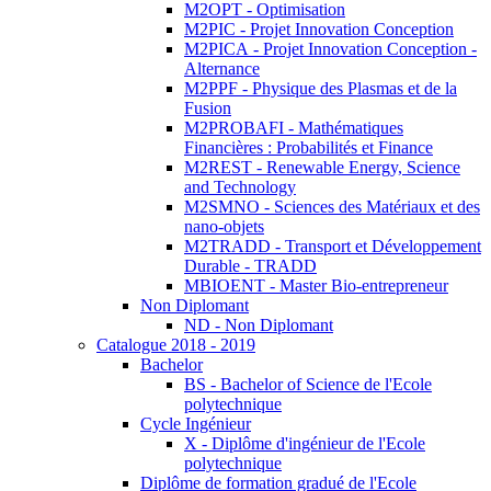
M2OPT - Optimisation
M2PIC - Projet Innovation Conception
M2PICA - Projet Innovation Conception -
Alternance
M2PPF - Physique des Plasmas et de la
Fusion
M2PROBAFI - Mathématiques
Financières : Probabilités et Finance
M2REST - Renewable Energy, Science
and Technology
M2SMNO - Sciences des Matériaux et des
nano-objets
M2TRADD - Transport et Développement
Durable - TRADD
MBIOENT - Master Bio-entrepreneur
Non Diplomant
ND - Non Diplomant
Catalogue 2018 - 2019
Bachelor
BS - Bachelor of Science de l'Ecole
polytechnique
Cycle Ingénieur
X - Diplôme d'ingénieur de l'Ecole
polytechnique
Diplôme de formation gradué de l'Ecole