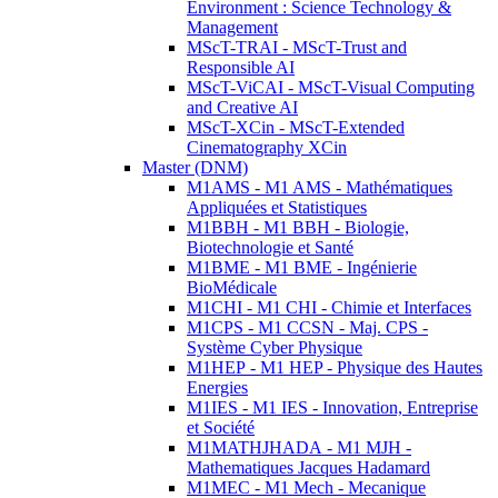
Environment : Science Technology &
Management
MScT-TRAI - MScT-Trust and
Responsible AI
MScT-ViCAI - MScT-Visual Computing
and Creative AI
MScT-XCin - MScT-Extended
Cinematography XCin
Master (DNM)
M1AMS - M1 AMS - Mathématiques
Appliquées et Statistiques
M1BBH - M1 BBH - Biologie,
Biotechnologie et Santé
M1BME - M1 BME - Ingénierie
BioMédicale
M1CHI - M1 CHI - Chimie et Interfaces
M1CPS - M1 CCSN - Maj. CPS -
Système Cyber Physique
M1HEP - M1 HEP - Physique des Hautes
Energies
M1IES - M1 IES - Innovation, Entreprise
et Société
M1MATHJHADA - M1 MJH -
Mathematiques Jacques Hadamard
M1MEC - M1 Mech - Mecanique