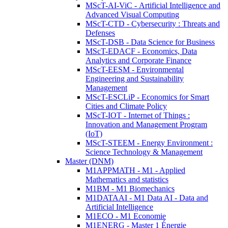
MScT-AI-ViC - Artificial Intelligence and
Advanced Visual Computing
MScT-CTD - Cybersecurity : Threats and
Defenses
MScT-DSB - Data Science for Business
MScT-EDACF - Economics, Data
Analytics and Corporate Finance
MScT-EESM - Environmental
Engineering and Sustainability
Management
MScT-ESCLiP - Economics for Smart
Cities and Climate Policy
MScT-IOT - Internet of Things :
Innovation and Management Program
(IoT)
MScT-STEEM - Energy Environment :
Science Technology & Management
Master (DNM)
M1APPMATH - M1 - Applied
Mathematics and statistics
M1BM - M1 Biomechanics
M1DATAAI - M1 Data AI - Data and
Artificial Intelligence
M1ECO - M1 Economie
M1ENERG - Master 1 Énergie