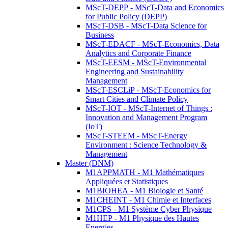
MScT-DEPP - MScT-Data and Economics
for Public Policy (DEPP)
MScT-DSB - MScT-Data Science for
Business
MScT-EDACF - MScT-Economics, Data
Analytics and Corporate Finance
MScT-EESM - MScT-Environmental
Engineering and Sustainability
Management
MScT-ESCLiP - MScT-Economics for
Smart Cities and Climate Policy
MScT-IOT - MScT-Internet of Things :
Innovation and Management Program
(IoT)
MScT-STEEM - MScT-Energy
Environment : Science Technology &
Management
Master (DNM)
M1APPMATH - M1 Mathématiques
Appliquées et Statistiques
M1BIOHEA - M1 Biologie et Santé
M1CHEINT - M1 Chimie et Interfaces
M1CPS - M1 Système Cyber Physique
M1HEP - M1 Physique des Hautes
Energies