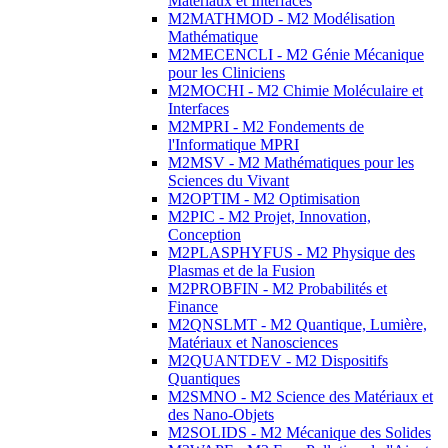
Matériaux et Interfaces
M2MATHMOD - M2 Modélisation
Mathématique
M2MECENCLI - M2 Génie Mécanique
pour les Cliniciens
M2MOCHI - M2 Chimie Moléculaire et
Interfaces
M2MPRI - M2 Fondements de
l'Informatique MPRI
M2MSV - M2 Mathématiques pour les
Sciences du Vivant
M2OPTIM - M2 Optimisation
M2PIC - M2 Projet, Innovation,
Conception
M2PLASPHYFUS - M2 Physique des
Plasmas et de la Fusion
M2PROBFIN - M2 Probabilités et
Finance
M2QNSLMT - M2 Quantique, Lumière,
Matériaux et Nanosciences
M2QUANTDEV - M2 Dispositifs
Quantiques
M2SMNO - M2 Science des Matériaux et
des Nano-Objets
M2SOLIDS - M2 Mécanique des Solides