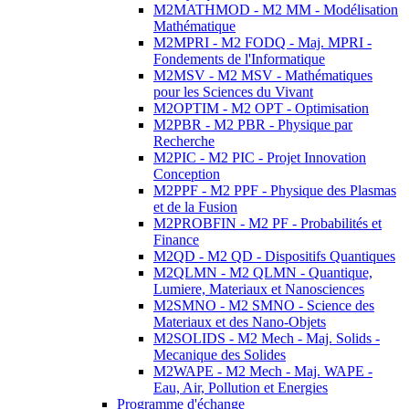
M2MATHMOD - M2 MM - Modélisation
Mathématique
M2MPRI - M2 FODQ - Maj. MPRI -
Fondements de l'Informatique
M2MSV - M2 MSV - Mathématiques
pour les Sciences du Vivant
M2OPTIM - M2 OPT - Optimisation
M2PBR - M2 PBR - Physique par
Recherche
M2PIC - M2 PIC - Projet Innovation
Conception
M2PPF - M2 PPF - Physique des Plasmas
et de la Fusion
M2PROBFIN - M2 PF - Probabilités et
Finance
M2QD - M2 QD - Dispositifs Quantiques
M2QLMN - M2 QLMN - Quantique,
Lumiere, Materiaux et Nanosciences
M2SMNO - M2 SMNO - Science des
Materiaux et des Nano-Objets
M2SOLIDS - M2 Mech - Maj. Solids -
Mecanique des Solides
M2WAPE - M2 Mech - Maj. WAPE -
Eau, Air, Pollution et Energies
Programme d'échange