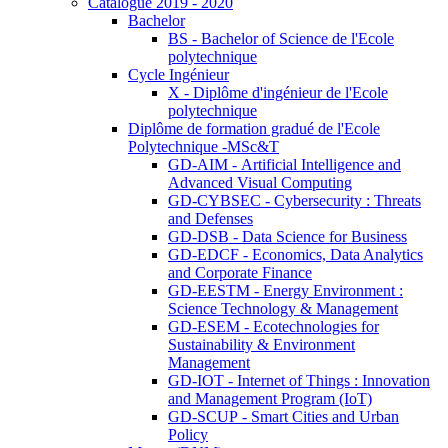
Catalogue 2019 - 2020
Bachelor
BS - Bachelor of Science de l'Ecole
polytechnique
Cycle Ingénieur
X - Diplôme d'ingénieur de l'Ecole
polytechnique
Diplôme de formation gradué de l'Ecole
Polytechnique -MSc&T
GD-AIM - Artificial Intelligence and
Advanced Visual Computing
GD-CYBSEC - Cybersecurity : Threats
and Defenses
GD-DSB - Data Science for Business
GD-EDCF - Economics, Data Analytics
and Corporate Finance
GD-EESTM - Energy Environment :
Science Technology & Management
GD-ESEM - Ecotechnologies for
Sustainability & Environment
Management
GD-IOT - Internet of Things : Innovation
and Management Program (IoT)
GD-SCUP - Smart Cities and Urban
Policy