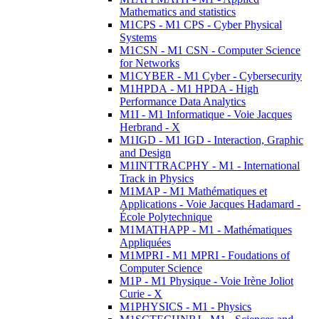
Mathematics and statistics
M1CPS - M1 CPS - Cyber Physical
Systems
M1CSN - M1 CSN - Computer Science
for Networks
M1CYBER - M1 Cyber - Cybersecurity
M1HPDA - M1 HPDA - High
Performance Data Analytics
M1I - M1 Informatique - Voie Jacques
Herbrand - X
M1IGD - M1 IGD - Interaction, Graphic
and Design
M1INTTRACPHY - M1 - International
Track in Physics
M1MAP - M1 Mathématiques et
Applications - Voie Jacques Hadamard -
École Polytechnique
M1MATHAPP - M1 - Mathématiques
Appliquées
M1MPRI - M1 MPRI - Foudations of
Computer Science
M1P - M1 Physique - Voie Irène Joliot
Curie - X
M1PHYSICS - M1 - Physics