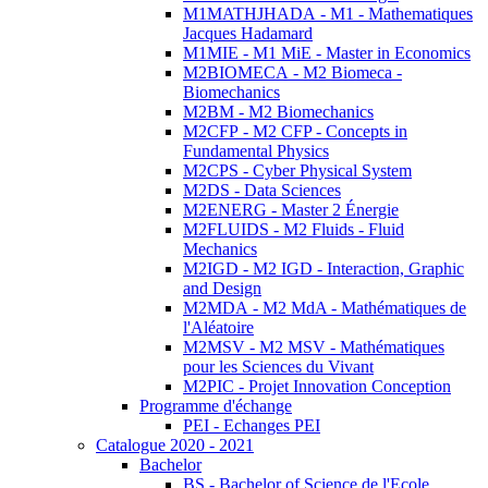
M1MATHJHADA - M1 - Mathematiques
Jacques Hadamard
M1MIE - M1 MiE - Master in Economics
M2BIOMECA - M2 Biomeca -
Biomechanics
M2BM - M2 Biomechanics
M2CFP - M2 CFP - Concepts in
Fundamental Physics
M2CPS - Cyber Physical System
M2DS - Data Sciences
M2ENERG - Master 2 Énergie
M2FLUIDS - M2 Fluids - Fluid
Mechanics
M2IGD - M2 IGD - Interaction, Graphic
and Design
M2MDA - M2 MdA - Mathématiques de
l'Aléatoire
M2MSV - M2 MSV - Mathématiques
pour les Sciences du Vivant
M2PIC - Projet Innovation Conception
Programme d'échange
PEI - Echanges PEI
Catalogue 2020 - 2021
Bachelor
BS - Bachelor of Science de l'Ecole