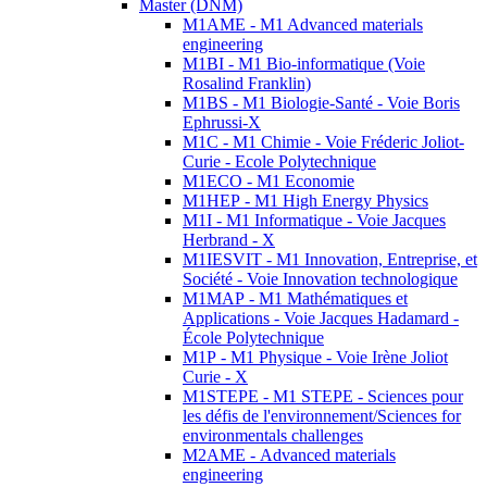
Master (DNM)
M1AME - M1 Advanced materials
engineering
M1BI - M1 Bio-informatique (Voie
Rosalind Franklin)
M1BS - M1 Biologie-Santé - Voie Boris
Ephrussi-X
M1C - M1 Chimie - Voie Fréderic Joliot-
Curie - Ecole Polytechnique
M1ECO - M1 Economie
M1HEP - M1 High Energy Physics
M1I - M1 Informatique - Voie Jacques
Herbrand - X
M1IESVIT - M1 Innovation, Entreprise, et
Société - Voie Innovation technologique
M1MAP - M1 Mathématiques et
Applications - Voie Jacques Hadamard -
École Polytechnique
M1P - M1 Physique - Voie Irène Joliot
Curie - X
M1STEPE - M1 STEPE - Sciences pour
les défis de l'environnement/Sciences for
environmentals challenges
M2AME - Advanced materials
engineering