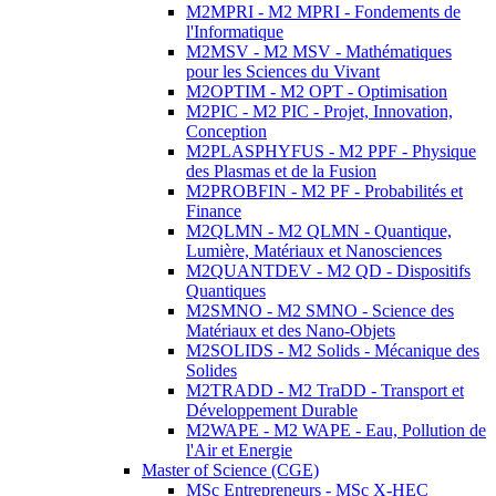
M2MPRI - M2 MPRI - Fondements de
l'Informatique
M2MSV - M2 MSV - Mathématiques
pour les Sciences du Vivant
M2OPTIM - M2 OPT - Optimisation
M2PIC - M2 PIC - Projet, Innovation,
Conception
M2PLASPHYFUS - M2 PPF - Physique
des Plasmas et de la Fusion
M2PROBFIN - M2 PF - Probabilités et
Finance
M2QLMN - M2 QLMN - Quantique,
Lumière, Matériaux et Nanosciences
M2QUANTDEV - M2 QD - Dispositifs
Quantiques
M2SMNO - M2 SMNO - Science des
Matériaux et des Nano-Objets
M2SOLIDS - M2 Solids - Mécanique des
Solides
M2TRADD - M2 TraDD - Transport et
Développement Durable
M2WAPE - M2 WAPE - Eau, Pollution de
l'Air et Energie
Master of Science (CGE)
MSc Entrepreneurs - MSc X-HEC