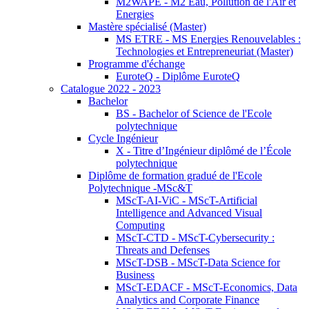
M2WAPE - M2 Eau, Pollution de l'Air et
Energies
Mastère spécialisé (Master)
MS ETRE - MS Energies Renouvelables :
Technologies et Entrepreneuriat (Master)
Programme d'échange
EuroteQ - Diplôme EuroteQ
Catalogue 2022 - 2023
Bachelor
BS - Bachelor of Science de l'Ecole
polytechnique
Cycle Ingénieur
X - Titre d’Ingénieur diplômé de l’École
polytechnique
Diplôme de formation gradué de l'Ecole
Polytechnique -MSc&T
MScT-AI-ViC - MScT-Artificial
Intelligence and Advanced Visual
Computing
MScT-CTD - MScT-Cybersecurity :
Threats and Defenses
MScT-DSB - MScT-Data Science for
Business
MScT-EDACF - MScT-Economics, Data
Analytics and Corporate Finance