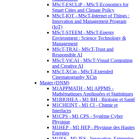
MScT-ESCLiP - MScT-Economics for
Smart Cities and Climate Policy
MScT-IOT - MScT-Internet of Things :
Innovation and Management Program
(IoT)
MScT-STEEM - MScT-Energy
Environment : Science Technology &
Management
MScT-TRAI - MScT-Trust and
Responsible AI
MScT-ViCAI - MScT-Visual Computing
and Creative AI
MScT-XCin - MScT-Extended
Cinematography XCin
Master (DNM)
M1APPMATH - M1 APPMS -
Mathématiques Appliquées et Statistiques
M1BIOHEA - M1 BH - Biologie et Santé
M1CHEINT - M1 CI - Chimie et
Interfaces
M1CPS - M1 CPS - Système Cyber
Physique
M1HEP - M1 HEP - Physique des Hautes
Energies
M1IES - M1 IES - Innovation, Entreprise