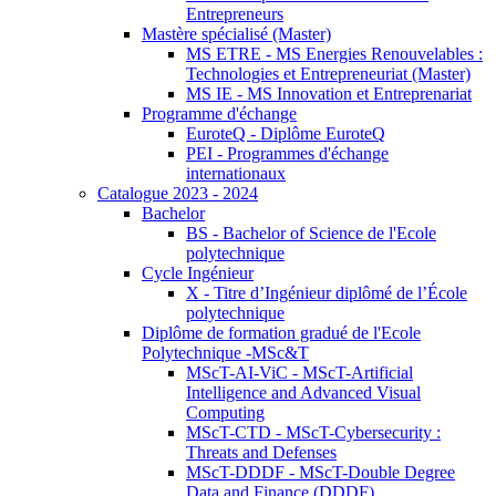
Entrepreneurs
Mastère spécialisé (Master)
MS ETRE - MS Energies Renouvelables :
Technologies et Entrepreneuriat (Master)
MS IE - MS Innovation et Entreprenariat
Programme d'échange
EuroteQ - Diplôme EuroteQ
PEI - Programmes d'échange
internationaux
Catalogue 2023 - 2024
Bachelor
BS - Bachelor of Science de l'Ecole
polytechnique
Cycle Ingénieur
X - Titre d’Ingénieur diplômé de l’École
polytechnique
Diplôme de formation gradué de l'Ecole
Polytechnique -MSc&T
MScT-AI-ViC - MScT-Artificial
Intelligence and Advanced Visual
Computing
MScT-CTD - MScT-Cybersecurity :
Threats and Defenses
MScT-DDDF - MScT-Double Degree
Data and Finance (DDDF)