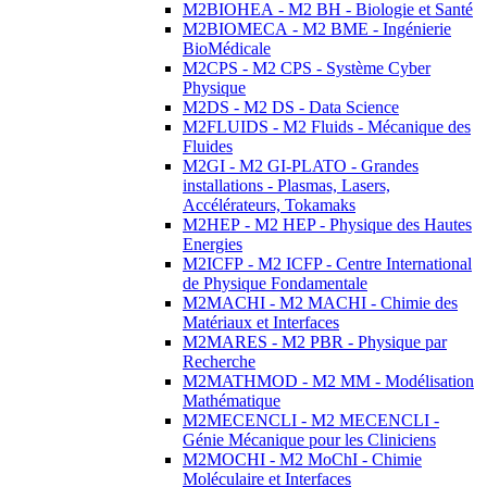
M2BIOHEA - M2 BH - Biologie et Santé
M2BIOMECA - M2 BME - Ingénierie
BioMédicale
M2CPS - M2 CPS - Système Cyber
Physique
M2DS - M2 DS - Data Science
M2FLUIDS - M2 Fluids - Mécanique des
Fluides
M2GI - M2 GI-PLATO - Grandes
installations - Plasmas, Lasers,
Accélérateurs, Tokamaks
M2HEP - M2 HEP - Physique des Hautes
Energies
M2ICFP - M2 ICFP - Centre International
de Physique Fondamentale
M2MACHI - M2 MACHI - Chimie des
Matériaux et Interfaces
M2MARES - M2 PBR - Physique par
Recherche
M2MATHMOD - M2 MM - Modélisation
Mathématique
M2MECENCLI - M2 MECENCLI -
Génie Mécanique pour les Cliniciens
M2MOCHI - M2 MoChI - Chimie
Moléculaire et Interfaces