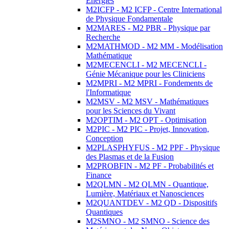
Energies
M2ICFP - M2 ICFP - Centre International
de Physique Fondamentale
M2MARES - M2 PBR - Physique par
Recherche
M2MATHMOD - M2 MM - Modélisation
Mathématique
M2MECENCLI - M2 MECENCLI -
Génie Mécanique pour les Cliniciens
M2MPRI - M2 MPRI - Fondements de
l'Informatique
M2MSV - M2 MSV - Mathématiques
pour les Sciences du Vivant
M2OPTIM - M2 OPT - Optimisation
M2PIC - M2 PIC - Projet, Innovation,
Conception
M2PLASPHYFUS - M2 PPF - Physique
des Plasmas et de la Fusion
M2PROBFIN - M2 PF - Probabilités et
Finance
M2QLMN - M2 QLMN - Quantique,
Lumière, Matériaux et Nanosciences
M2QUANTDEV - M2 QD - Dispositifs
Quantiques
M2SMNO - M2 SMNO - Science des