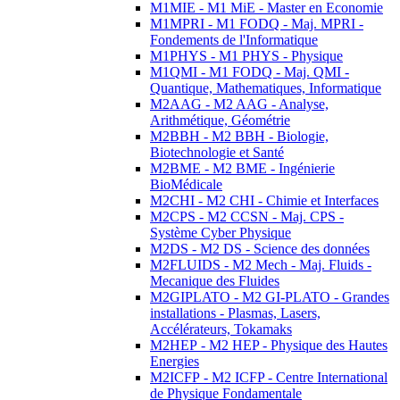
M1MIE - M1 MiE - Master en Economie
M1MPRI - M1 FODQ - Maj. MPRI -
Fondements de l'Informatique
M1PHYS - M1 PHYS - Physique
M1QMI - M1 FODQ - Maj. QMI -
Quantique, Mathematiques, Informatique
M2AAG - M2 AAG - Analyse,
Arithmétique, Géométrie
M2BBH - M2 BBH - Biologie,
Biotechnologie et Santé
M2BME - M2 BME - Ingénierie
BioMédicale
M2CHI - M2 CHI - Chimie et Interfaces
M2CPS - M2 CCSN - Maj. CPS -
Système Cyber Physique
M2DS - M2 DS - Science des données
M2FLUIDS - M2 Mech - Maj. Fluids -
Mecanique des Fluides
M2GIPLATO - M2 GI-PLATO - Grandes
installations - Plasmas, Lasers,
Accélérateurs, Tokamaks
M2HEP - M2 HEP - Physique des Hautes
Energies
M2ICFP - M2 ICFP - Centre International
de Physique Fondamentale