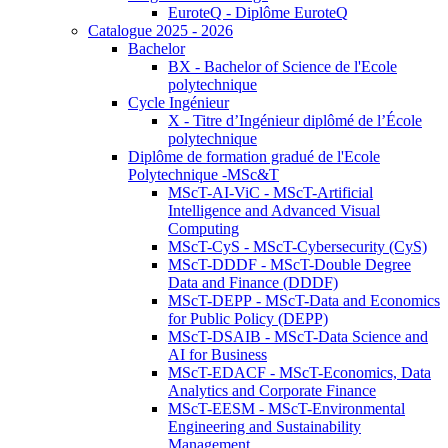
EuroteQ - Diplôme EuroteQ
Catalogue 2025 - 2026
Bachelor
BX - Bachelor of Science de l'Ecole
polytechnique
Cycle Ingénieur
X - Titre d’Ingénieur diplômé de l’École
polytechnique
Diplôme de formation gradué de l'Ecole
Polytechnique -MSc&T
MScT-AI-ViC - MScT-Artificial
Intelligence and Advanced Visual
Computing
MScT-CyS - MScT-Cybersecurity (CyS)
MScT-DDDF - MScT-Double Degree
Data and Finance (DDDF)
MScT-DEPP - MScT-Data and Economics
for Public Policy (DEPP)
MScT-DSAIB - MScT-Data Science and
AI for Business
MScT-EDACF - MScT-Economics, Data
Analytics and Corporate Finance
MScT-EESM - MScT-Environmental
Engineering and Sustainability
Management