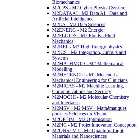
Biomechanics
M2CPS - M2 Cyber Physical System
M2DATAAI - M2 Data AI - Data and
Artificial Intelligence
M2DS - M2 Data Sciences
M2ENERG - M2 Énergie
M2FLUIDS - M2 Fluids - Fluid
Mechanics
M2HEP - M2 High Energy physics
M2ICS - M2 Integration, Circuits and
Systems
M2MATHMOD - M2 Mathematical
Modelling
M2MECENCLI - M2 Mecencli -
Mechanical Engineering for Clinicians
M2MICAS - M2 Machine Learning,
Communications and Security
M2MOCHI - M2 Molecular Chemistry
and Interfaces
M2MSV - M2 MSV - Mathématiques
pour les Sciences du Vivant
M2OPTIM - M2 Optimisation
M2PIC - M2 Projet Innovation Conception
M2QNSLMT - M2 Quantum, Light,
Materials and Nanosciences