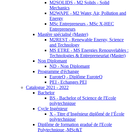
M2SOLIDS - M2 Solids - Solid
Mechanics
M2WAPE - M2 Water, Air, Pollution and
Energy
MSc Entrepreneurs - MSc X-HEC
Entrepreneurs
Mastère spécialisé (Master)
M2REST - Renewable Energy, Science
and Technology
MS ETRE - MS Energies Renouvelables :
Technologies & Entrepreneuriat (Master)
Non Diplomant
ND - Non Diplomant
Programme d'échange
EuroteQ - Diplôme EuroteQ
PEI - Echanges PEI
Catalogue 2021 - 2022
Bachelor
BS - Bachelor of Science de l'Ecole
polytechnique
Cycle Ingénieur
X - Titre d’Ingénieur diplômé de l’École
polytechnique
Diplôme de formation gradué de l'Ecole
Polytechnique -MSc&T