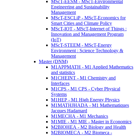
MScT-EESM - MScT-Environmental
Engineering and Sustainability
Management
MScT-ESCLiP - MScT-Economics for
Smart Cities and Climate Policy
MScT-IOT - MScT-Internet of Things :
Innovation and Management Program
(IoT)
MScT-STEEM - MScT-Energy
Environment : Science Technology &
Management
Master (DNM)
M1APPMATH - M1 Applied Mathematics
and statistics
M1CHEINT - M1 Chemistry and
Interfaces
M1CPS - M1 CPS - Cyber Physical
Systems
M1HEP - M1 High Energy Physics
M1MATHJHADA - M1 Mathematiques
Jacques Hadamard
M1MECHA - M1 Mechanics
M1MIE - M1 MIE - Master in Economics
M2BIOHEA - M2 Biology and Health
M2BIOMECA - M2 Biomeca -