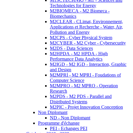
M1SCTECHNRJ - M1 - Sciences and
Technologies for Energy
M2BIOMECA - M2 Biomeca -
Biomechanics
M2CLEAR - CLimat, Environnement,
Applications et Recherche - Water, Air,
Pollution and Energy
M2CPS - Cyber Physical System
M2CYBER - M2 Cyber - Cybersecurity
M2DS - Data Sciences
M2HPDA - M2 HPDA - High
Performance Data Analytics
M2IGD - M2 IGD - Interaction, Graphic
and Design
M2MPRI - M2 MPRI - Foudations of
Computer Science
M2MPRO - M2 MPRO - Operation
Research
M2PDS - M2 PDS - Parallel and
Distributed Systems
M2PIC - Projet Innovation Conception
Non Diplomant
ND - Non Diplomant
Programme d'échange
PEI - Echanges PEI