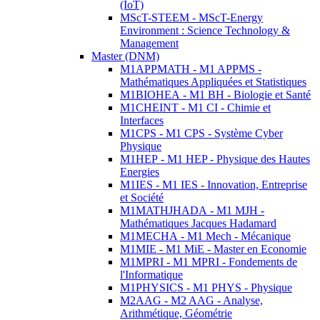
(IoT)
MScT-STEEM - MScT-Energy
Environment : Science Technology &
Management
Master (DNM)
M1APPMATH - M1 APPMS -
Mathématiques Appliquées et Statistiques
M1BIOHEA - M1 BH - Biologie et Santé
M1CHEINT - M1 CI - Chimie et
Interfaces
M1CPS - M1 CPS - Système Cyber
Physique
M1HEP - M1 HEP - Physique des Hautes
Energies
M1IES - M1 IES - Innovation, Entreprise
et Société
M1MATHJHADA - M1 MJH -
Mathématiques Jacques Hadamard
M1MECHA - M1 Mech - Mécanique
M1MIE - M1 MiE - Master en Economie
M1MPRI - M1 MPRI - Fondements de
l'Informatique
M1PHYSICS - M1 PHYS - Physique
M2AAG - M2 AAG - Analyse,
Arithmétique, Géométrie