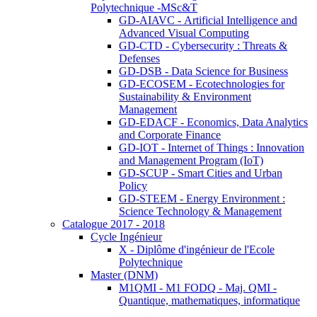
Polytechnique -MSc&T
GD-AIAVC - Artificial Intelligence and
Advanced Visual Computing
GD-CTD - Cybersecurity : Threats &
Defenses
GD-DSB - Data Science for Business
GD-ECOSEM - Ecotechnologies for
Sustainability & Environment
Management
GD-EDACF - Economics, Data Analytics
and Corporate Finance
GD-IOT - Internet of Things : Innovation
and Management Program (IoT)
GD-SCUP - Smart Cities and Urban
Policy
GD-STEEM - Energy Environment :
Science Technology & Management
Catalogue 2017 - 2018
Cycle Ingénieur
X - Diplôme d'ingénieur de l'Ecole
Polytechnique
Master (DNM)
M1QMI - M1 FODQ - Maj. QMI -
Quantique, mathematiques, informatique