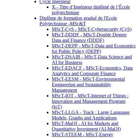
Cycle Ingénieur
X - Titre d’Ingénieur diplômé de l’École
polytechnique
Diplôme de formation gradué de l'Ecole
Polytechnique -MSc&T
MScT-CyS - MScT-Cybersecurity (CyS)
MScT-DDDF - MScT-Double Degree
Data and Finance (DDDF)
MScT-DEPP - MScT-Data and Economics
for Public Policy (DEPP)
MScT-DSAIB - MScT-Data Science and
AI for Business
MScT-EDACF - MScT-Economics, Data
Analytics and Corporate Finance
MScT-EESM - MScT-Environmental
Engineering and Sustainability
Management
MScT-IOT - MScT-Internet of Things :
Innovation and Management Program
(IoT)
MScT-LLGA - Track : Large Language
Models, Graphs and Applications
MScT-MaQI - AI for Markets and
Quantitative Investment (AI-MaQI)
MScT-STEEM - MScT-Energy