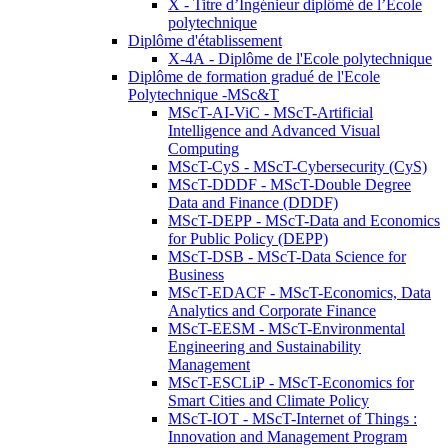
X - Titre d’Ingénieur diplômé de l’École
polytechnique
Diplôme d'établissement
X-4A - Diplôme de l'Ecole polytechnique
Diplôme de formation gradué de l'Ecole
Polytechnique -MSc&T
MScT-AI-ViC - MScT-Artificial
Intelligence and Advanced Visual
Computing
MScT-CyS - MScT-Cybersecurity (CyS)
MScT-DDDF - MScT-Double Degree
Data and Finance (DDDF)
MScT-DEPP - MScT-Data and Economics
for Public Policy (DEPP)
MScT-DSB - MScT-Data Science for
Business
MScT-EDACF - MScT-Economics, Data
Analytics and Corporate Finance
MScT-EESM - MScT-Environmental
Engineering and Sustainability
Management
MScT-ESCLiP - MScT-Economics for
Smart Cities and Climate Policy
MScT-IOT - MScT-Internet of Things :
Innovation and Management Program