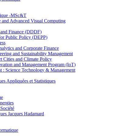
hnique -MSc&T
ce and Advanced Visual Computing
and Finance (DDDF)
r Public Policy (DEPP)
ess
ytics and Corporate Finance
ring and Sustainability Management
Cities and Climate Policy
ovation and Management Program (IoT)
: Science Technology & Management
ppliquées et Statistiques
ue
nergies
 Société
es Jacques Hadamard
ormatique