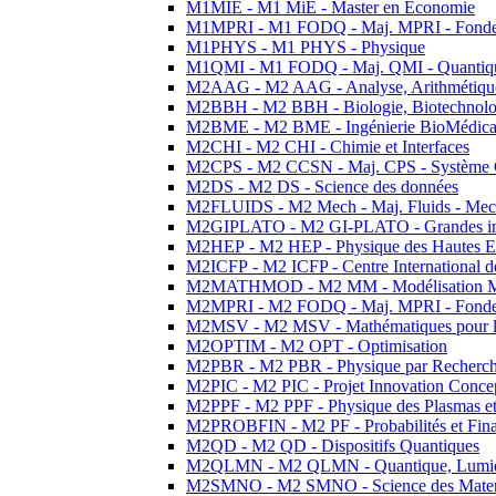
M1MIE - M1 MiE - Master en Economie
M1MPRI - M1 FODQ - Maj. MPRI - Fondeme
M1PHYS - M1 PHYS - Physique
M1QMI - M1 FODQ - Maj. QMI - Quantique
M2AAG - M2 AAG - Analyse, Arithmétique
M2BBH - M2 BBH - Biologie, Biotechnolog
M2BME - M2 BME - Ingénierie BioMédica
M2CHI - M2 CHI - Chimie et Interfaces
M2CPS - M2 CCSN - Maj. CPS - Système 
M2DS - M2 DS - Science des données
M2FLUIDS - M2 Mech - Maj. Fluids - Meca
M2GIPLATO - M2 GI-PLATO - Grandes instal
M2HEP - M2 HEP - Physique des Hautes E
M2ICFP - M2 ICFP - Centre International 
M2MATHMOD - M2 MM - Modélisation M
M2MPRI - M2 FODQ - Maj. MPRI - Fondeme
M2MSV - M2 MSV - Mathématiques pour le
M2OPTIM - M2 OPT - Optimisation
M2PBR - M2 PBR - Physique par Recherc
M2PIC - M2 PIC - Projet Innovation Conce
M2PPF - M2 PPF - Physique des Plasmas et
M2PROBFIN - M2 PF - Probabilités et Fin
M2QD - M2 QD - Dispositifs Quantiques
M2QLMN - M2 QLMN - Quantique, Lumiere
M2SMNO - M2 SMNO - Science des Materi