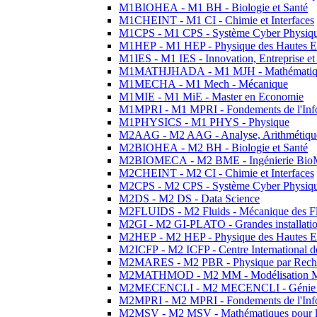
M1BIOHEA - M1 BH - Biologie et Santé
M1CHEINT - M1 CI - Chimie et Interfaces
M1CPS - M1 CPS - Système Cyber Physiq
M1HEP - M1 HEP - Physique des Hautes E
M1IES - M1 IES - Innovation, Entreprise et
M1MATHJHADA - M1 MJH - Mathématiqu
M1MECHA - M1 Mech - Mécanique
M1MIE - M1 MiE - Master en Economie
M1MPRI - M1 MPRI - Fondements de l'Inf
M1PHYSICS - M1 PHYS - Physique
M2AAG - M2 AAG - Analyse, Arithmétique
M2BIOHEA - M2 BH - Biologie et Santé
M2BIOMECA - M2 BME - Ingénierie BioM
M2CHEINT - M2 CI - Chimie et Interfaces
M2CPS - M2 CPS - Système Cyber Physiq
M2DS - M2 DS - Data Science
M2FLUIDS - M2 Fluids - Mécanique des Fl
M2GI - M2 GI-PLATO - Grandes installation
M2HEP - M2 HEP - Physique des Hautes E
M2ICFP - M2 ICFP - Centre International 
M2MARES - M2 PBR - Physique par Rech
M2MATHMOD - M2 MM - Modélisation M
M2MECENCLI - M2 MECENCLI - Génie Méc
M2MPRI - M2 MPRI - Fondements de l'Inf
M2MSV - M2 MSV - Mathématiques pour le