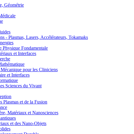
, Géométrie
édicale
ue
uides
s - Plasmas, Lasers, Accélérateurs, Tokamaks
nergies
de Physique Fondamentale
aux et Interfaces
erche
athématique
anique pour les Cliniciens
 et Interfaces
ormatique
s Sciences du Vivant
eption
lasmas et de la Fusion
ance
, Matériaux et Nanosciences
ntiques
aux et des Nano-Objets
lides