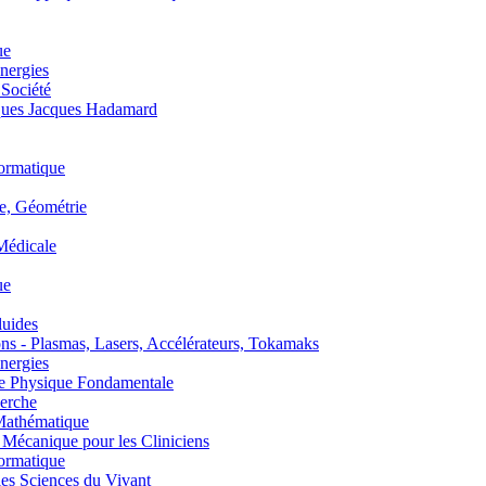
ue
nergies
 Société
es Jacques Hadamard
ormatique
, Géométrie
édicale
ue
uides
s - Plasmas, Lasers, Accélérateurs, Tokamaks
nergies
de Physique Fondamentale
erche
athématique
anique pour les Cliniciens
ormatique
s Sciences du Vivant