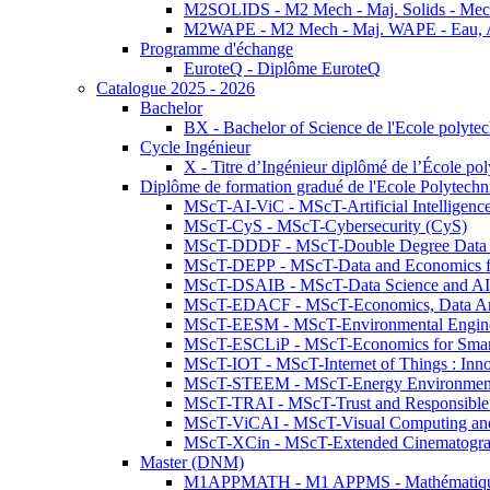
M2SOLIDS - M2 Mech - Maj. Solids - Meca
M2WAPE - M2 Mech - Maj. WAPE - Eau, Air
Programme d'échange
EuroteQ - Diplôme EuroteQ
Catalogue 2025 - 2026
Bachelor
BX - Bachelor of Science de l'Ecole polyte
Cycle Ingénieur
X - Titre d’Ingénieur diplômé de l’École po
Diplôme de formation gradué de l'Ecole Polytec
MScT-AI-ViC - MScT-Artificial Intelligen
MScT-CyS - MScT-Cybersecurity (CyS)
MScT-DDDF - MScT-Double Degree Data 
MScT-DEPP - MScT-Data and Economics fo
MScT-DSAIB - MScT-Data Science and AI 
MScT-EDACF - MScT-Economics, Data Anal
MScT-EESM - MScT-Environmental Enginee
MScT-ESCLiP - MScT-Economics for Smart 
MScT-IOT - MScT-Internet of Things : Inn
MScT-STEEM - MScT-Energy Environment 
MScT-TRAI - MScT-Trust and Responsible
MScT-ViCAI - MScT-Visual Computing and
MScT-XCin - MScT-Extended Cinematogr
Master (DNM)
M1APPMATH - M1 APPMS - Mathématiques A