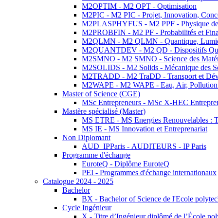
M2OPTIM - M2 OPT - Optimisation
M2PIC - M2 PIC - Projet, Innovation, Conc
M2PLASPHYFUS - M2 PPF - Physique des P
M2PROBFIN - M2 PF - Probabilités et Fin
M2QLMN - M2 QLMN - Quantique, Lumière
M2QUANTDEV - M2 QD - Dispositifs Qua
M2SMNO - M2 SMNO - Science des Matéri
M2SOLIDS - M2 Solids - Mécanique des So
M2TRADD - M2 TraDD - Transport et Dév
M2WAPE - M2 WAPE - Eau, Air, Pollution 
Master of Science (CGE)
MSc Entrepreneurs - MSc X-HEC Entrepre
Mastère spécialisé (Master)
MS ETRE - MS Energies Renouvelables : Tec
MS IE - MS Innovation et Entreprenariat
Non Diplomant
AUD_IPParis - AUDITEURS - IP Paris
Programme d'échange
EuroteQ - Diplôme EuroteQ
PEI - Programmes d'échange internationaux
Catalogue 2024 - 2025
Bachelor
BX - Bachelor of Science de l'Ecole polyte
Cycle Ingénieur
X - Titre d’Ingénieur diplômé de l’École po