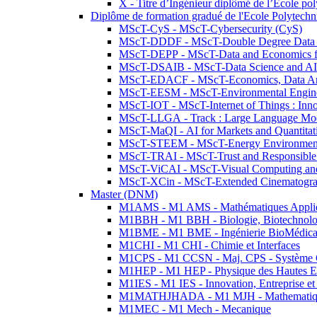
X - Titre d’Ingénieur diplômé de l’École po
Diplôme de formation gradué de l'Ecole Polytec
MScT-CyS - MScT-Cybersecurity (CyS)
MScT-DDDF - MScT-Double Degree Data 
MScT-DEPP - MScT-Data and Economics fo
MScT-DSAIB - MScT-Data Science and AI 
MScT-EDACF - MScT-Economics, Data Anal
MScT-EESM - MScT-Environmental Enginee
MScT-IOT - MScT-Internet of Things : Inn
MScT-LLGA - Track : Large Language Mode
MScT-MaQI - AI for Markets and Quantitat
MScT-STEEM - MScT-Energy Environment 
MScT-TRAI - MScT-Trust and Responsible
MScT-ViCAI - MScT-Visual Computing and
MScT-XCin - MScT-Extended Cinematogr
Master (DNM)
M1AMS - M1 AMS - Mathématiques Appliqué
M1BBH - M1 BBH - Biologie, Biotechnolog
M1BME - M1 BME - Ingénierie BioMédica
M1CHI - M1 CHI - Chimie et Interfaces
M1CPS - M1 CCSN - Maj. CPS - Système 
M1HEP - M1 HEP - Physique des Hautes E
M1IES - M1 IES - Innovation, Entreprise et
M1MATHJHADA - M1 MJH - Mathematiqu
M1MEC - M1 Mech - Mecanique