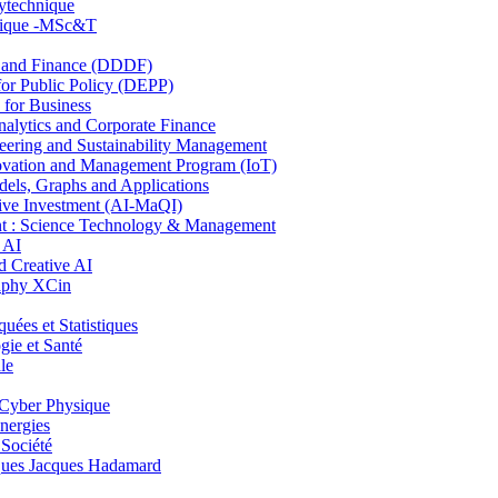
lytechnique
hnique -MSc&T
and Finance (DDDF)
r Public Policy (DEPP)
for Business
ytics and Corporate Finance
ring and Sustainability Management
ovation and Management Program (IoT)
ls, Graphs and Applications
ive Investment (AI-MaQI)
: Science Technology & Management
 AI
 Creative AI
aphy XCin
es et Statistiques
ie et Santé
le
Cyber Physique
nergies
 Société
es Jacques Hadamard