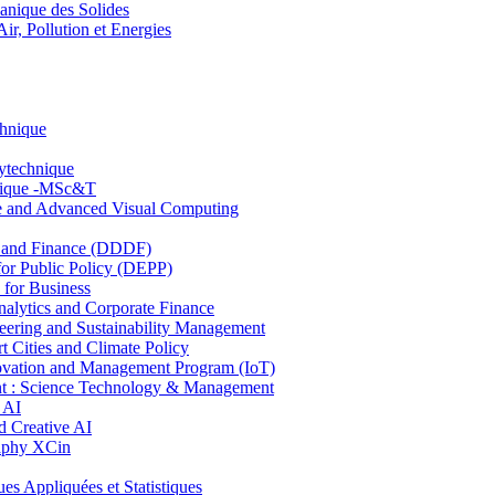
nique des Solides
, Pollution et Energies
chnique
lytechnique
hnique -MSc&T
ce and Advanced Visual Computing
and Finance (DDDF)
r Public Policy (DEPP)
for Business
ytics and Corporate Finance
ring and Sustainability Management
Cities and Climate Policy
ovation and Management Program (IoT)
: Science Technology & Management
 AI
 Creative AI
aphy XCin
ppliquées et Statistiques