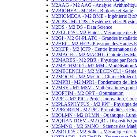
M2AAG - M2 AAG - Analyse, Arithmétique
M2BIOHEA - M2 BH - Biologie et Santé
M2BIOMECA - M2 BME - Ingénierie BioM
M2CPS - M2 CPS - Système Cyber Physiq
M2DS - M2 DS - Data Science
M2FLUIDS - M2 Fluids - Mécanique des Fl
M2GI - M2 GI-PLATO - Grandes installation
M2HEP - M2 HEP - Physique des Hautes E
M2ICFP - M2 ICFP - Centre International 
M2MACHI - M2 MACHI - Chimie des Matéri
M2MARES - M2 PBR - Physique par Rech
M2MATHMOD - M2 MM - Modélisation M
M2MECENCLI - M2 MECENCLI - Génie Méc
M2MOCHI - M2 MoChI - Chimie Moléculaire
M2MPRI - M2 MPRI - Fondements de l'Inf
M2MSV - M2 MSV - Mathématiques pour le
M2OPTIM - M2 OPT - Optimisation
M2PIC - M2 PIC - Projet, Innovation, Conc
M2PLASPHYFUS - M2 PPF - Physique des P
M2PROBFIN - M2 PF - Probabilités et Fin
M2QLMN - M2 QLMN - Quantique, Lumière
M2QUANTDEV - M2 QD - Dispositifs Qua
M2SMNO - M2 SMNO - Science des Matéri
M2SOLIDS - M2 Solids - Mécanique des So