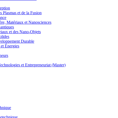
eption
lasmas et de la Fusion
ance
, Matériaux et Nanosciences
ntiques
aux et des Nano-Objets
lides
eloppement Durable
et Énergies
neurs
hnologies et Entrepreneuriat (Master)
chnique
lytechnique