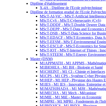
Diplôme d'établissement
X-4A - Diplôme de l'Ecole polytechnique
Diplôme de formation gradué de l'Ecole Polytec
MScT-AI-ViC - MScT-Artificial Intelligen
MScT-CyS - MScT-Cybersecurity (CyS)
MScT-DDDF - MScT-Double Degree Data 
MScT-DEPP - MScT-Data and Economics fo
MScT-DSB - MScT-Data Science for Busin
MScT-EDACF - MScT-Economics, Data Anal
MScT-EESM - MScT-Environmental Enginee
MScT-ESCLiP - MScT-Economics for Smart 
MScT-IOT - MScT-Internet of Things : Inn
MScT-STEEM - MScT-Energy Environment 
Master (DNM)
M1APPMATH - M1 APPMS - Mathématiques A
M1BIOHEA - M1 BH - Biologie et Santé
M1CHEINT - M1 CI - Chimie et Interfaces
M1CPS - M1 CPS - Système Cyber Physiq
M1HEP - M1 HEP - Physique des Hautes E
M1IES - M1 IES - Innovation, Entreprise et
M1MATHJHADA - M1 MJH - Mathématiqu
M1MECHA - M1 Mech - Mécanique
M1MIE - M1 MiE - Master en Economie
M1MPRI - M1 MPRI - Fondements de l'Inf
M1PHYSICS - M1 PHYS - Physique