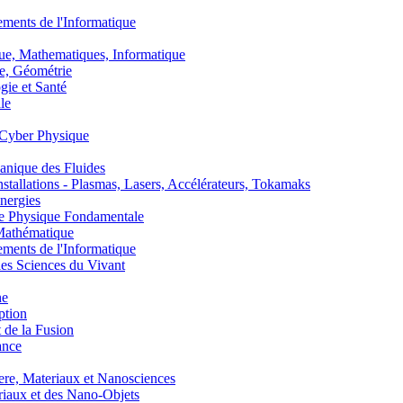
nts de l'Informatique
, Mathematiques, Informatique
, Géométrie
ie et Santé
le
Cyber Physique
nique des Fluides
lations - Plasmas, Lasers, Accélérateurs, Tokamaks
nergies
de Physique Fondamentale
athématique
nts de l'Informatique
s Sciences du Vivant
he
ption
 de la Fusion
ance
, Materiaux et Nanosciences
aux et des Nano-Objets