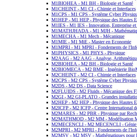
M1BIOHEA - M1 BH - Biologie et Santé
M1CHEINT - M1 CI - Chimie et Interfaces
M1CPS - M1 CPS - Système Cyber Physiq
M1HEP - M1 HEP - Physique des Hautes E
M1IES - M1 IES - Innovation, Entreprise et
M1MATHJHADA - M1 MJH - Mathématiqu
M1MECHA - M1 Mech - Mécanique
M1MIE - M1 MiE - Master en Economie
M1MPRI - M1 MPRI - Fondements de l'Inf
M1PHYSICS - M1 PHYS - Physique
M2AAG - M2 AAG - Analyse, Arithmétique
M2BIOHEA - M2 BH - Biologie et Santé
M2BIOMECA - M2 BME - Ingénierie BioM
M2CHEINT - M2 CI - Chimie et Interfaces
M2CPS - M2 CPS - Système Cyber Physiq
M2DS - M2 DS - Data Science
M2FLUIDS - M2 Fluids - Mécanique des Fl
M2GI - M2 GI-PLATO - Grandes installation
M2HEP - M2 HEP - Physique des Hautes E
M2ICFP - M2 ICFP - Centre International 
M2MARES - M2 PBR - Physique par Rech
M2MATHMOD - M2 MM - Modélisation M
M2MECENCLI - M2 MECENCLI - Génie Méc
M2MPRI - M2 MPRI - Fondements de l'Inf
M2MSV - M2 MSV - Mathématiques pour le