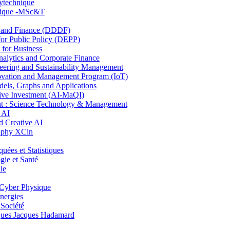
lytechnique
hnique -MSc&T
and Finance (DDDF)
r Public Policy (DEPP)
for Business
ytics and Corporate Finance
ring and Sustainability Management
ovation and Management Program (IoT)
ls, Graphs and Applications
ive Investment (AI-MaQI)
: Science Technology & Management
 AI
 Creative AI
aphy XCin
es et Statistiques
ie et Santé
le
Cyber Physique
nergies
 Société
es Jacques Hadamard