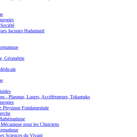
ue
nergies
 Société
es Jacques Hadamard
ormatique
, Géométrie
édicale
ue
uides
s - Plasmas, Lasers, Accélérateurs, Tokamaks
nergies
de Physique Fondamentale
erche
athématique
anique pour les Cliniciens
ormatique
s Sciences du Vivant