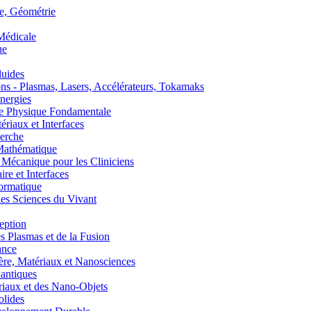
, Géométrie
édicale
ue
uides
s - Plasmas, Lasers, Accélérateurs, Tokamaks
nergies
de Physique Fondamentale
aux et Interfaces
erche
athématique
anique pour les Cliniciens
 et Interfaces
ormatique
s Sciences du Vivant
eption
lasmas et de la Fusion
ance
, Matériaux et Nanosciences
ntiques
aux et des Nano-Objets
lides