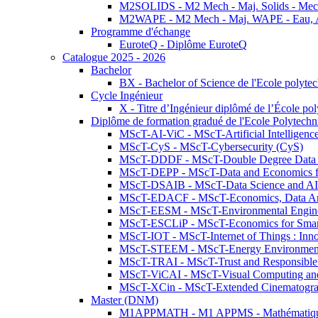
M2SOLIDS - M2 Mech - Maj. Solids - Meca
M2WAPE - M2 Mech - Maj. WAPE - Eau, Air
Programme d'échange
EuroteQ - Diplôme EuroteQ
Catalogue 2025 - 2026
Bachelor
BX - Bachelor of Science de l'Ecole polyte
Cycle Ingénieur
X - Titre d’Ingénieur diplômé de l’École po
Diplôme de formation gradué de l'Ecole Polytec
MScT-AI-ViC - MScT-Artificial Intelligen
MScT-CyS - MScT-Cybersecurity (CyS)
MScT-DDDF - MScT-Double Degree Data 
MScT-DEPP - MScT-Data and Economics fo
MScT-DSAIB - MScT-Data Science and AI 
MScT-EDACF - MScT-Economics, Data Anal
MScT-EESM - MScT-Environmental Enginee
MScT-ESCLiP - MScT-Economics for Smart 
MScT-IOT - MScT-Internet of Things : Inn
MScT-STEEM - MScT-Energy Environment 
MScT-TRAI - MScT-Trust and Responsible
MScT-ViCAI - MScT-Visual Computing and
MScT-XCin - MScT-Extended Cinematogr
Master (DNM)
M1APPMATH - M1 APPMS - Mathématiques A