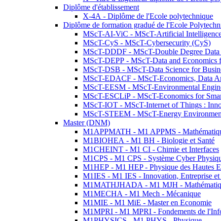
Diplôme d'établissement
X-4A - Diplôme de l'Ecole polytechnique
Diplôme de formation gradué de l'Ecole Polytec
MScT-AI-ViC - MScT-Artificial Intelligen
MScT-CyS - MScT-Cybersecurity (CyS)
MScT-DDDF - MScT-Double Degree Data 
MScT-DEPP - MScT-Data and Economics fo
MScT-DSB - MScT-Data Science for Busin
MScT-EDACF - MScT-Economics, Data Anal
MScT-EESM - MScT-Environmental Enginee
MScT-ESCLiP - MScT-Economics for Smart 
MScT-IOT - MScT-Internet of Things : Inn
MScT-STEEM - MScT-Energy Environment 
Master (DNM)
M1APPMATH - M1 APPMS - Mathématiques A
M1BIOHEA - M1 BH - Biologie et Santé
M1CHEINT - M1 CI - Chimie et Interfaces
M1CPS - M1 CPS - Système Cyber Physiq
M1HEP - M1 HEP - Physique des Hautes E
M1IES - M1 IES - Innovation, Entreprise et
M1MATHJHADA - M1 MJH - Mathématiqu
M1MECHA - M1 Mech - Mécanique
M1MIE - M1 MiE - Master en Economie
M1MPRI - M1 MPRI - Fondements de l'Inf
M1PHYSICS - M1 PHYS - Physique