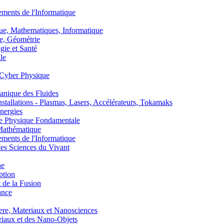
nts de l'Informatique
, Mathematiques, Informatique
, Géométrie
ie et Santé
le
Cyber Physique
nique des Fluides
lations - Plasmas, Lasers, Accélérateurs, Tokamaks
nergies
de Physique Fondamentale
athématique
nts de l'Informatique
s Sciences du Vivant
he
ption
 de la Fusion
ance
, Materiaux et Nanosciences
aux et des Nano-Objets