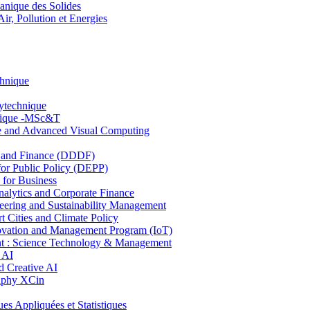
nique des Solides
, Pollution et Energies
chnique
lytechnique
hnique -MSc&T
ce and Advanced Visual Computing
and Finance (DDDF)
r Public Policy (DEPP)
for Business
ytics and Corporate Finance
ring and Sustainability Management
Cities and Climate Policy
ovation and Management Program (IoT)
: Science Technology & Management
 AI
 Creative AI
aphy XCin
ppliquées et Statistiques