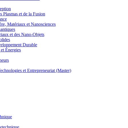
eption
lasmas et de la Fusion
ance
, Matériaux et Nanosciences
ntiques
aux et des Nano-Objets
lides
eloppement Durable
et Énergies
neurs
hnologies et Entrepreneuriat (Master)
chnique
lytechnique