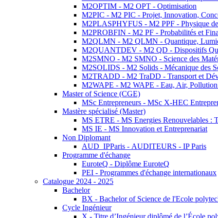
M2OPTIM - M2 OPT - Optimisation
M2PIC - M2 PIC - Projet, Innovation, Conc
M2PLASPHYFUS - M2 PPF - Physique des P
M2PROBFIN - M2 PF - Probabilités et Fin
M2QLMN - M2 QLMN - Quantique, Lumière
M2QUANTDEV - M2 QD - Dispositifs Qua
M2SMNO - M2 SMNO - Science des Matéri
M2SOLIDS - M2 Solids - Mécanique des So
M2TRADD - M2 TraDD - Transport et Dév
M2WAPE - M2 WAPE - Eau, Air, Pollution 
Master of Science (CGE)
MSc Entrepreneurs - MSc X-HEC Entrepre
Mastère spécialisé (Master)
MS ETRE - MS Energies Renouvelables : Tec
MS IE - MS Innovation et Entreprenariat
Non Diplomant
AUD_IPParis - AUDITEURS - IP Paris
Programme d'échange
EuroteQ - Diplôme EuroteQ
PEI - Programmes d'échange internationaux
Catalogue 2024 - 2025
Bachelor
BX - Bachelor of Science de l'Ecole polyte
Cycle Ingénieur
X - Titre d’Ingénieur diplômé de l’École po