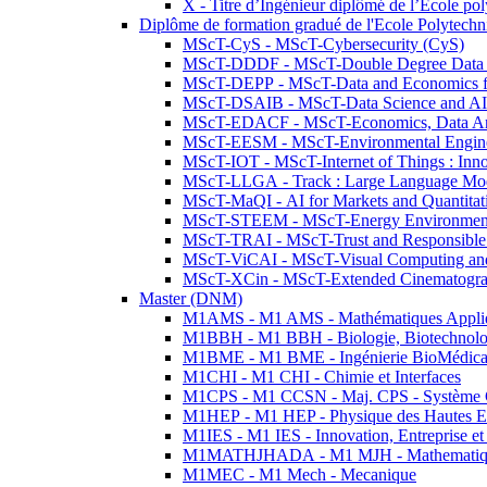
X - Titre d’Ingénieur diplômé de l’École po
Diplôme de formation gradué de l'Ecole Polytec
MScT-CyS - MScT-Cybersecurity (CyS)
MScT-DDDF - MScT-Double Degree Data 
MScT-DEPP - MScT-Data and Economics fo
MScT-DSAIB - MScT-Data Science and AI 
MScT-EDACF - MScT-Economics, Data Anal
MScT-EESM - MScT-Environmental Enginee
MScT-IOT - MScT-Internet of Things : Inn
MScT-LLGA - Track : Large Language Mode
MScT-MaQI - AI for Markets and Quantitat
MScT-STEEM - MScT-Energy Environment 
MScT-TRAI - MScT-Trust and Responsible
MScT-ViCAI - MScT-Visual Computing and
MScT-XCin - MScT-Extended Cinematogr
Master (DNM)
M1AMS - M1 AMS - Mathématiques Appliqué
M1BBH - M1 BBH - Biologie, Biotechnolog
M1BME - M1 BME - Ingénierie BioMédica
M1CHI - M1 CHI - Chimie et Interfaces
M1CPS - M1 CCSN - Maj. CPS - Système 
M1HEP - M1 HEP - Physique des Hautes E
M1IES - M1 IES - Innovation, Entreprise et
M1MATHJHADA - M1 MJH - Mathematiqu
M1MEC - M1 Mech - Mecanique