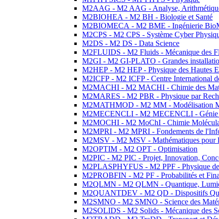
M2AAG - M2 AAG - Analyse, Arithmétique
M2BIOHEA - M2 BH - Biologie et Santé
M2BIOMECA - M2 BME - Ingénierie BioM
M2CPS - M2 CPS - Système Cyber Physiq
M2DS - M2 DS - Data Science
M2FLUIDS - M2 Fluids - Mécanique des Fl
M2GI - M2 GI-PLATO - Grandes installation
M2HEP - M2 HEP - Physique des Hautes E
M2ICFP - M2 ICFP - Centre International 
M2MACHI - M2 MACHI - Chimie des Matéri
M2MARES - M2 PBR - Physique par Rech
M2MATHMOD - M2 MM - Modélisation M
M2MECENCLI - M2 MECENCLI - Génie Méc
M2MOCHI - M2 MoChI - Chimie Moléculaire
M2MPRI - M2 MPRI - Fondements de l'Inf
M2MSV - M2 MSV - Mathématiques pour le
M2OPTIM - M2 OPT - Optimisation
M2PIC - M2 PIC - Projet, Innovation, Conc
M2PLASPHYFUS - M2 PPF - Physique des P
M2PROBFIN - M2 PF - Probabilités et Fin
M2QLMN - M2 QLMN - Quantique, Lumière
M2QUANTDEV - M2 QD - Dispositifs Qua
M2SMNO - M2 SMNO - Science des Matéri
M2SOLIDS - M2 Solids - Mécanique des So