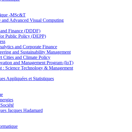
hnique -MSc&T
ce and Advanced Visual Computing
and Finance (DDDF)
r Public Policy (DEPP)
ess
ytics and Corporate Finance
ring and Sustainability Management
Cities and Climate Policy
ovation and Management Program (IoT)
: Science Technology & Management
ppliquées et Statistiques
ue
nergies
 Société
es Jacques Hadamard
ormatique