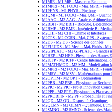
M1MIE - M1 MiE - Master en Economie
M1MPRI - M1 FODQ - Maj. MPRI - Fondeme
M1PHYS - M1 PHYS - Physique
M1QMI - M1 FODQ - Maj. QMI - Quantique
M2AAG - M2 AAG - Analyse, Arithmétique
M2BBH - M2 BBH - Biologie, Biotechnolog
M2BME - M2 BME - Ingénierie BioMédica
M2CHI - M2 CHI - Chimie et Interfaces
M2CPS - M2 CCSN - Maj. CPS - Système 
M2DS - M2 DS - Science des données
M2FLUIDS - M2 Mech - Maj. Fluids - Meca
M2GIPLATO - M2 GI-PLATO - Grandes instal
M2HEP - M2 HEP - Physique des Hautes E
M2ICFP - M2 ICFP - Centre International 
M2MATHMOD - M2 MM - Modélisation M
M2MPRI - M2 FODQ - Maj. MPRI - Fondeme
M2MSV - M2 MSV - Mathématiques pour le
M2OPTIM - M2 OPT - Optimisation
M2PBR - M2 PBR - Physique par Recherc
M2PIC - M2 PIC - Projet Innovation Conce
M2PPF - M2 PPF - Physique des Plasmas et
M2PROBFIN - M2 PF - Probabilités et Fin
M2QD - M2 QD - Dispositifs Quantiques
M2QLMN - M2 QLMN - Quantique, Lumiere
M2SMNO - M2 SMNO - Science des Materi