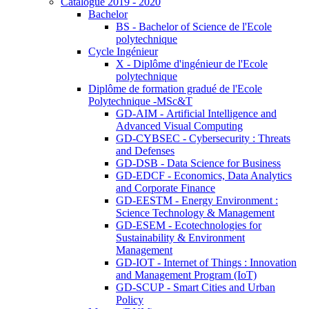
Catalogue 2019 - 2020
Bachelor
BS - Bachelor of Science de l'Ecole
polytechnique
Cycle Ingénieur
X - Diplôme d'ingénieur de l'Ecole
polytechnique
Diplôme de formation gradué de l'Ecole
Polytechnique -MSc&T
GD-AIM - Artificial Intelligence and
Advanced Visual Computing
GD-CYBSEC - Cybersecurity : Threats
and Defenses
GD-DSB - Data Science for Business
GD-EDCF - Economics, Data Analytics
and Corporate Finance
GD-EESTM - Energy Environment :
Science Technology & Management
GD-ESEM - Ecotechnologies for
Sustainability & Environment
Management
GD-IOT - Internet of Things : Innovation
and Management Program (IoT)
GD-SCUP - Smart Cities and Urban
Policy