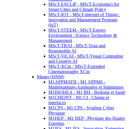
MScT-ESCLiP - MScT-Economics for
Smart Cities and Climate Policy
MScT-IOT - MScT-Internet of Things :
Innovation and Management Program
(IoT)
MScT-STEEM - MScT-Energy
Environment : Science Technology &
Management
MScT-TRAI - MScT-Trust and
Responsible AI
MScT-ViCAI - MScT-Visual Computing
and Creative AI
MScT-XCin - MScT-Extended
Cinematography XCin
Master (DNM)
M1APPMATH - M1 APPMS -
Mathématiques Appliquées et Statistiques
M1BIOHEA - M1 BH - Biologie et Santé
M1CHEINT - M1 CI - Chimie et
Interfaces
M1CPS - M1 CPS - Système Cyber
Physique
M1HEP - M1 HEP - Physique des Hautes
Energies
M1IES - M1 IES - Innovation, Entreprise