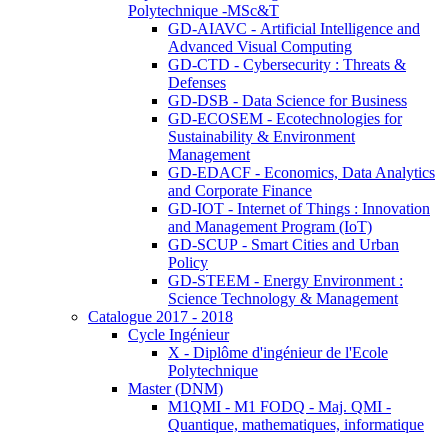
Polytechnique -MSc&T
GD-AIAVC - Artificial Intelligence and
Advanced Visual Computing
GD-CTD - Cybersecurity : Threats &
Defenses
GD-DSB - Data Science for Business
GD-ECOSEM - Ecotechnologies for
Sustainability & Environment
Management
GD-EDACF - Economics, Data Analytics
and Corporate Finance
GD-IOT - Internet of Things : Innovation
and Management Program (IoT)
GD-SCUP - Smart Cities and Urban
Policy
GD-STEEM - Energy Environment :
Science Technology & Management
Catalogue 2017 - 2018
Cycle Ingénieur
X - Diplôme d'ingénieur de l'Ecole
Polytechnique
Master (DNM)
M1QMI - M1 FODQ - Maj. QMI -
Quantique, mathematiques, informatique