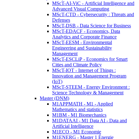
MScT-AI-ViC - Artificial Intelligence and
Advanced Visual Computing
MScT-CTD - Cybersecurity : Threats and
Defenses
MScT-DSB - Data Science for Business
MScT-EDACF - Economics, Data
Analytics and Corporate Finance
MScT-EESM - Environmental
Engineering and Sustainability
Management
MScT-ESCLiP - Economics for Smart
Cities and Climate Policy
MScT-IOT - Internet of Things :
Innovation and Management Program
(IoT)
MScT-STEEM - Energy Environment :
Science Technology & Management
Master (DNM)
M1APPMATH - M1 - Applied
Mathematics and statistics
M1BM - M1 Biomechanics
M1DATAAI - M1 Data AI - Data and
Artificial Intelligence
M1ECO - M1 Economie
M1ENERG - Master 1 Énergie