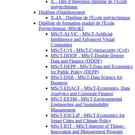
X - Titre d’Ingénieur diplômé de l’École
polytechnique
Diplôme d'établissement
X-4A - Diplôme de l'Ecole polytechnique
Diplôme de formation gradué de l'Ecole
Polytechnique -MSc&T
MScT-AI-ViC - MScT-Artificial
Intelligence and Advanced Visual
Computing
MScT-CyS - MScT-Cybersecurity (CyS)
MScT-DDDF - MScT-Double Degree
Data and Finance (DDDF)
MScT-DEPP - MScT-Data and Economics
for Public Policy (DEPP)
MScT-DSB - MScT-Data Science for
Business
MScT-EDACF - MScT-Economics, Data
Analytics and Corporate Finance
MScT-EESM - MScT-Environmental
Engineering and Sustainability
Management
MScT-ESCLiP - MScT-Economics for
Smart Cities and Climate Policy
MScT-IOT - MScT-Internet of Things :
Innovation and Management Program