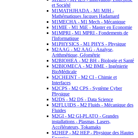
et Société
M1MATHJHADA - M1 MJH -
Mathématiques Jacques Hadamard
M1MECHA - M1 Mech - Mécanique
M1MIE - M1 MiE - Master en Economie
M1MPRI - M1 MPRI - Fondements de
l'Informatique
M1PHYSICS - M1 PHYS - Physique
M2AAG - M2 AAG - Analyse,
Arithmétique, Géométrie
M2BIOHEA - M2 BH - Biologie et Santé
M2BIOMECA - M2 BME - Ingénierie
BioMédicale
M2CHEINT - M2 CI - Chimie et
Interfaces
M2CPS - M2 CPS - Système Cyber
Physique
M2DS - M2 DS - Data Science
M2FLUIDS - M2 Fluids - Mécanique des
Fluides
M2GI - M2 GI-PLATO - Grandes
installations - Plasmas, Lasers,
Accélérateurs, Tokamaks
M2HEP - M2 HEP - Physique des Hautes