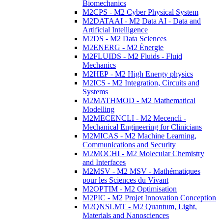
Biomechanics
M2CPS - M2 Cyber Physical System
M2DATAAI - M2 Data AI - Data and
Artificial Intelligence
M2DS - M2 Data Sciences
M2ENERG - M2 Énergie
M2FLUIDS - M2 Fluids - Fluid
Mechanics
M2HEP - M2 High Energy physics
M2ICS - M2 Integration, Circuits and
Systems
M2MATHMOD - M2 Mathematical
Modelling
M2MECENCLI - M2 Mecencli -
Mechanical Engineering for Clinicians
M2MICAS - M2 Machine Learning,
Communications and Security
M2MOCHI - M2 Molecular Chemistry
and Interfaces
M2MSV - M2 MSV - Mathématiques
pour les Sciences du Vivant
M2OPTIM - M2 Optimisation
M2PIC - M2 Projet Innovation Conception
M2QNSLMT - M2 Quantum, Light,
Materials and Nanosciences