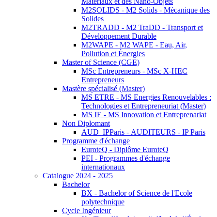
Matériaux et des Nano-Objets
M2SOLIDS - M2 Solids - Mécanique des
Solides
M2TRADD - M2 TraDD - Transport et
Développement Durable
M2WAPE - M2 WAPE - Eau, Air,
Pollution et Énergies
Master of Science (CGE)
MSc Entrepreneurs - MSc X-HEC
Entrepreneurs
Mastère spécialisé (Master)
MS ETRE - MS Energies Renouvelables :
Technologies et Entrepreneuriat (Master)
MS IE - MS Innovation et Entreprenariat
Non Diplomant
AUD_IPParis - AUDITEURS - IP Paris
Programme d'échange
EuroteQ - Diplôme EuroteQ
PEI - Programmes d'échange
internationaux
Catalogue 2024 - 2025
Bachelor
BX - Bachelor of Science de l'Ecole
polytechnique
Cycle Ingénieur