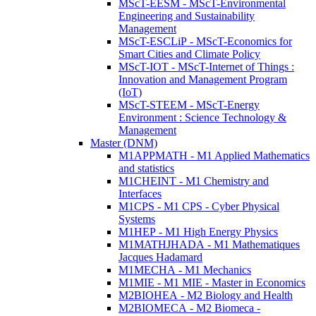
MScT-EESM - MScT-Environmental
Engineering and Sustainability
Management
MScT-ESCLiP - MScT-Economics for
Smart Cities and Climate Policy
MScT-IOT - MScT-Internet of Things :
Innovation and Management Program
(IoT)
MScT-STEEM - MScT-Energy
Environment : Science Technology &
Management
Master (DNM)
M1APPMATH - M1 Applied Mathematics
and statistics
M1CHEINT - M1 Chemistry and
Interfaces
M1CPS - M1 CPS - Cyber Physical
Systems
M1HEP - M1 High Energy Physics
M1MATHJHADA - M1 Mathematiques
Jacques Hadamard
M1MECHA - M1 Mechanics
M1MIE - M1 MIE - Master in Economics
M2BIOHEA - M2 Biology and Health
M2BIOMECA - M2 Biomeca -