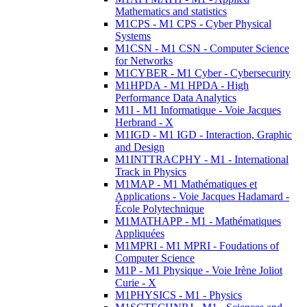
Mathematics and statistics
M1CPS - M1 CPS - Cyber Physical
Systems
M1CSN - M1 CSN - Computer Science
for Networks
M1CYBER - M1 Cyber - Cybersecurity
M1HPDA - M1 HPDA - High
Performance Data Analytics
M1I - M1 Informatique - Voie Jacques
Herbrand - X
M1IGD - M1 IGD - Interaction, Graphic
and Design
M1INTTRACPHY - M1 - International
Track in Physics
M1MAP - M1 Mathématiques et
Applications - Voie Jacques Hadamard -
École Polytechnique
M1MATHAPP - M1 - Mathématiques
Appliquées
M1MPRI - M1 MPRI - Foudations of
Computer Science
M1P - M1 Physique - Voie Irène Joliot
Curie - X
M1PHYSICS - M1 - Physics