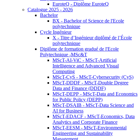
EuroteQ - Diplôme EuroteQ
Catalogue 2025 - 2026
Bachelor
BX - Bachelor of Science de l'Ecole
polytechnique
Cycle Ingénieur
X - Titre d’Ingénieur diplômé de l’École
polytechnique
Diplôme de formation gradué de l'Ecole
Polytechnique -MSc&T
MScT-AI-ViC - MScT-Artificial
Intelligence and Advanced Visual
Computing
MScT-CyS - MScT-Cybersecurity (CyS)
MScT-DDDF - MScT-Double Degree
Data and Finance (DDDF)
MScT-DEPP - MScT-Data and Economics
for Public Policy (DEPP)
MScT-DSAIB - MScT-Data Science and
AI for Business
MScT-EDACF - MScT-Economics, Data
Analytics and Corporate Finance
MScT-EESM - MScT-Environmental
Engineering and Sustainability
Management