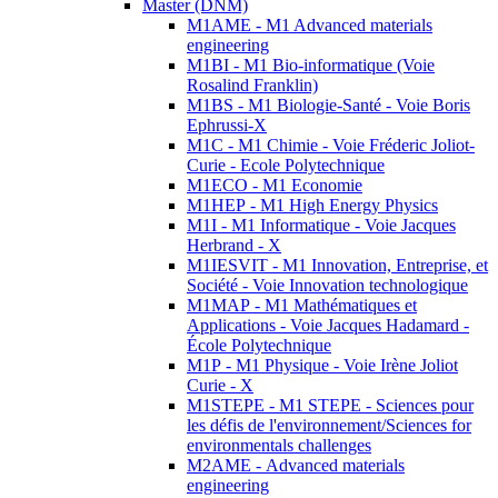
Master (DNM)
M1AME - M1 Advanced materials
engineering
M1BI - M1 Bio-informatique (Voie
Rosalind Franklin)
M1BS - M1 Biologie-Santé - Voie Boris
Ephrussi-X
M1C - M1 Chimie - Voie Fréderic Joliot-
Curie - Ecole Polytechnique
M1ECO - M1 Economie
M1HEP - M1 High Energy Physics
M1I - M1 Informatique - Voie Jacques
Herbrand - X
M1IESVIT - M1 Innovation, Entreprise, et
Société - Voie Innovation technologique
M1MAP - M1 Mathématiques et
Applications - Voie Jacques Hadamard -
École Polytechnique
M1P - M1 Physique - Voie Irène Joliot
Curie - X
M1STEPE - M1 STEPE - Sciences pour
les défis de l'environnement/Sciences for
environmentals challenges
M2AME - Advanced materials
engineering