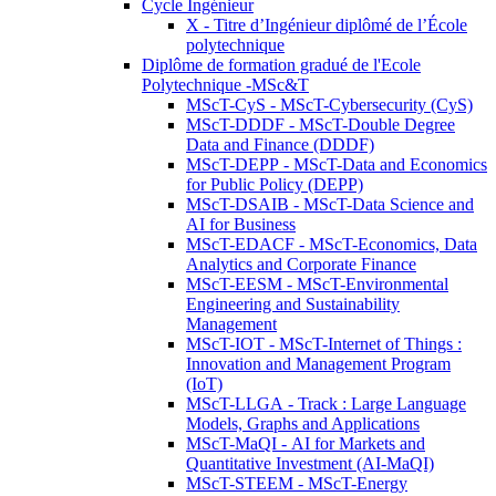
Cycle Ingénieur
X - Titre d’Ingénieur diplômé de l’École
polytechnique
Diplôme de formation gradué de l'Ecole
Polytechnique -MSc&T
MScT-CyS - MScT-Cybersecurity (CyS)
MScT-DDDF - MScT-Double Degree
Data and Finance (DDDF)
MScT-DEPP - MScT-Data and Economics
for Public Policy (DEPP)
MScT-DSAIB - MScT-Data Science and
AI for Business
MScT-EDACF - MScT-Economics, Data
Analytics and Corporate Finance
MScT-EESM - MScT-Environmental
Engineering and Sustainability
Management
MScT-IOT - MScT-Internet of Things :
Innovation and Management Program
(IoT)
MScT-LLGA - Track : Large Language
Models, Graphs and Applications
MScT-MaQI - AI for Markets and
Quantitative Investment (AI-MaQI)
MScT-STEEM - MScT-Energy