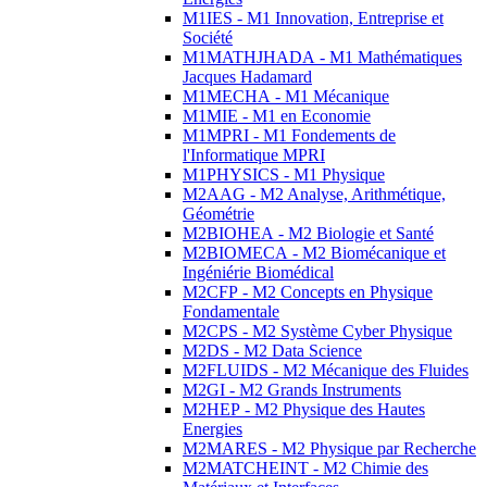
M1IES - M1 Innovation, Entreprise et
Société
M1MATHJHADA - M1 Mathématiques
Jacques Hadamard
M1MECHA - M1 Mécanique
M1MIE - M1 en Economie
M1MPRI - M1 Fondements de
l'Informatique MPRI
M1PHYSICS - M1 Physique
M2AAG - M2 Analyse, Arithmétique,
Géométrie
M2BIOHEA - M2 Biologie et Santé
M2BIOMECA - M2 Biomécanique et
Ingéniérie Biomédical
M2CFP - M2 Concepts en Physique
Fondamentale
M2CPS - M2 Système Cyber Physique
M2DS - M2 Data Science
M2FLUIDS - M2 Mécanique des Fluides
M2GI - M2 Grands Instruments
M2HEP - M2 Physique des Hautes
Energies
M2MARES - M2 Physique par Recherche
M2MATCHEINT - M2 Chimie des