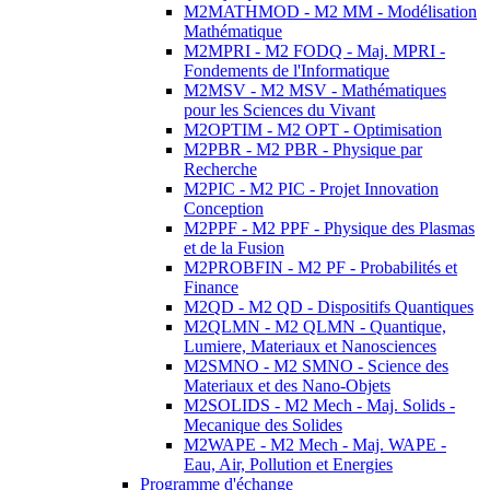
M2MATHMOD - M2 MM - Modélisation
Mathématique
M2MPRI - M2 FODQ - Maj. MPRI -
Fondements de l'Informatique
M2MSV - M2 MSV - Mathématiques
pour les Sciences du Vivant
M2OPTIM - M2 OPT - Optimisation
M2PBR - M2 PBR - Physique par
Recherche
M2PIC - M2 PIC - Projet Innovation
Conception
M2PPF - M2 PPF - Physique des Plasmas
et de la Fusion
M2PROBFIN - M2 PF - Probabilités et
Finance
M2QD - M2 QD - Dispositifs Quantiques
M2QLMN - M2 QLMN - Quantique,
Lumiere, Materiaux et Nanosciences
M2SMNO - M2 SMNO - Science des
Materiaux et des Nano-Objets
M2SOLIDS - M2 Mech - Maj. Solids -
Mecanique des Solides
M2WAPE - M2 Mech - Maj. WAPE -
Eau, Air, Pollution et Energies
Programme d'échange