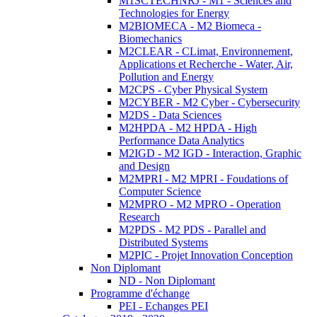
M1SCTECHNRJ - M1 - Sciences and
Technologies for Energy
M2BIOMECA - M2 Biomeca -
Biomechanics
M2CLEAR - CLimat, Environnement,
Applications et Recherche - Water, Air,
Pollution and Energy
M2CPS - Cyber Physical System
M2CYBER - M2 Cyber - Cybersecurity
M2DS - Data Sciences
M2HPDA - M2 HPDA - High
Performance Data Analytics
M2IGD - M2 IGD - Interaction, Graphic
and Design
M2MPRI - M2 MPRI - Foudations of
Computer Science
M2MPRO - M2 MPRO - Operation
Research
M2PDS - M2 PDS - Parallel and
Distributed Systems
M2PIC - Projet Innovation Conception
Non Diplomant
ND - Non Diplomant
Programme d'échange
PEI - Echanges PEI