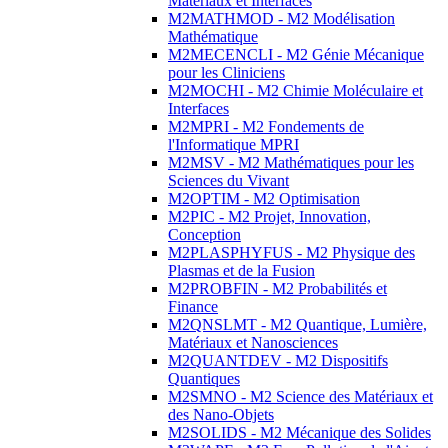
Matériaux et Interfaces
M2MATHMOD - M2 Modélisation
Mathématique
M2MECENCLI - M2 Génie Mécanique
pour les Cliniciens
M2MOCHI - M2 Chimie Moléculaire et
Interfaces
M2MPRI - M2 Fondements de
l'Informatique MPRI
M2MSV - M2 Mathématiques pour les
Sciences du Vivant
M2OPTIM - M2 Optimisation
M2PIC - M2 Projet, Innovation,
Conception
M2PLASPHYFUS - M2 Physique des
Plasmas et de la Fusion
M2PROBFIN - M2 Probabilités et
Finance
M2QNSLMT - M2 Quantique, Lumière,
Matériaux et Nanosciences
M2QUANTDEV - M2 Dispositifs
Quantiques
M2SMNO - M2 Science des Matériaux et
des Nano-Objets
M2SOLIDS - M2 Mécanique des Solides