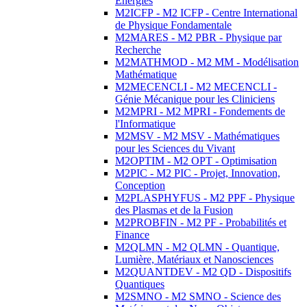
Energies
M2ICFP - M2 ICFP - Centre International
de Physique Fondamentale
M2MARES - M2 PBR - Physique par
Recherche
M2MATHMOD - M2 MM - Modélisation
Mathématique
M2MECENCLI - M2 MECENCLI -
Génie Mécanique pour les Cliniciens
M2MPRI - M2 MPRI - Fondements de
l'Informatique
M2MSV - M2 MSV - Mathématiques
pour les Sciences du Vivant
M2OPTIM - M2 OPT - Optimisation
M2PIC - M2 PIC - Projet, Innovation,
Conception
M2PLASPHYFUS - M2 PPF - Physique
des Plasmas et de la Fusion
M2PROBFIN - M2 PF - Probabilités et
Finance
M2QLMN - M2 QLMN - Quantique,
Lumière, Matériaux et Nanosciences
M2QUANTDEV - M2 QD - Dispositifs
Quantiques
M2SMNO - M2 SMNO - Science des