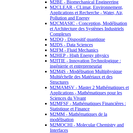
M2BE - Biomechanical Engineering
M2CLEAR - CLimat, Environnement,
Applications et Recherche - Water, Air,
Pollution and Energy
M2CMASIC - Conception, Modélisation
et Architecture des Systèmes Industriels
Complexes
M2DQ - Dispositif quantique
M2DS - Data Sciences
M2FM - Fluid Mechanics
M2HEP - High Energy physics
M2ITIE - Innovation Technologique :
ingénierie et entrepreneuriat
M2M4S - Modélisation Multiphysique
Multiéchelle des Matériaux et des
Structures
M2MAMSV - Master 2 Mathématiques et
Applications - Mathématiques pour les
Sciences du Vivant
M2MFSF - Mathématiques Financières :
Statistique et Finance
M2MM - Mathématiques de la
modélisation
M2MOCHI - Molecular Chemistry and
Interfaces