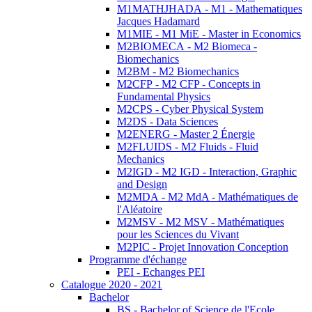
M1MATHJHADA - M1 - Mathematiques
Jacques Hadamard
M1MIE - M1 MiE - Master in Economics
M2BIOMECA - M2 Biomeca -
Biomechanics
M2BM - M2 Biomechanics
M2CFP - M2 CFP - Concepts in
Fundamental Physics
M2CPS - Cyber Physical System
M2DS - Data Sciences
M2ENERG - Master 2 Énergie
M2FLUIDS - M2 Fluids - Fluid
Mechanics
M2IGD - M2 IGD - Interaction, Graphic
and Design
M2MDA - M2 MdA - Mathématiques de
l'Aléatoire
M2MSV - M2 MSV - Mathématiques
pour les Sciences du Vivant
M2PIC - Projet Innovation Conception
Programme d'échange
PEI - Echanges PEI
Catalogue 2020 - 2021
Bachelor
BS - Bachelor of Science de l'Ecole