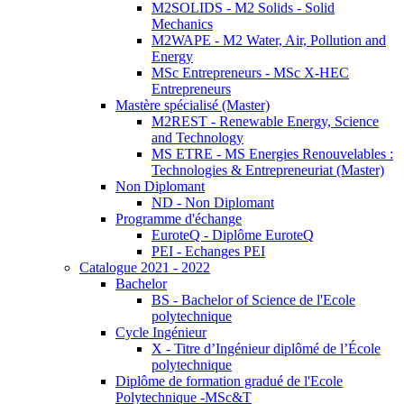
M2SOLIDS - M2 Solids - Solid
Mechanics
M2WAPE - M2 Water, Air, Pollution and
Energy
MSc Entrepreneurs - MSc X-HEC
Entrepreneurs
Mastère spécialisé (Master)
M2REST - Renewable Energy, Science
and Technology
MS ETRE - MS Energies Renouvelables :
Technologies & Entrepreneuriat (Master)
Non Diplomant
ND - Non Diplomant
Programme d'échange
EuroteQ - Diplôme EuroteQ
PEI - Echanges PEI
Catalogue 2021 - 2022
Bachelor
BS - Bachelor of Science de l'Ecole
polytechnique
Cycle Ingénieur
X - Titre d’Ingénieur diplômé de l’École
polytechnique
Diplôme de formation gradué de l'Ecole
Polytechnique -MSc&T