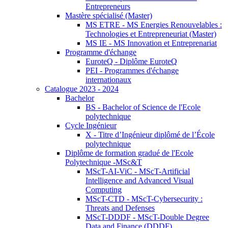
Entrepreneurs
Mastère spécialisé (Master)
MS ETRE - MS Energies Renouvelables :
Technologies et Entrepreneuriat (Master)
MS IE - MS Innovation et Entreprenariat
Programme d'échange
EuroteQ - Diplôme EuroteQ
PEI - Programmes d'échange
internationaux
Catalogue 2023 - 2024
Bachelor
BS - Bachelor of Science de l'Ecole
polytechnique
Cycle Ingénieur
X - Titre d’Ingénieur diplômé de l’École
polytechnique
Diplôme de formation gradué de l'Ecole
Polytechnique -MSc&T
MScT-AI-ViC - MScT-Artificial
Intelligence and Advanced Visual
Computing
MScT-CTD - MScT-Cybersecurity :
Threats and Defenses
MScT-DDDF - MScT-Double Degree
Data and Finance (DDDF)