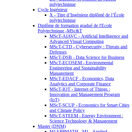
polytechnique
Cycle Ingénieur
X - Titre d’Ingénieur diplômé de l’École
polytechnique
Diplôme de formation gradué de l'Ecole
Polytechnique -MSc&T
MScT-AIAVC - Artificial Intelligence and
Advanced Visual Computing
MScT-CTD - Cybersecurity : Threats and
Defenses
MScT-DSB - Data Science for Business
MScT-ECOSEM - Environmental
Engineering and Sustainability
Management
MScT-EDACF - Economics, Data
Analytics and Corporate Finance
MScT-IOT - Internet of Things :
Innovation and Management Program
(IoT)
MScT-SCUP - Economics for Smart Cities
and Climate Policy
MScT-STEEM - Energy Environment :
Science Technology & Management
Master (DNM)
M1APPMATH - M1 - Applied