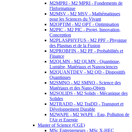
M2MPRI - M2 MPRI - Fondements de
l'Informatique
M2MSV - M2 MSV - Mathématiques
pour les Sciences du Vivant
M2OPTIM - M2 OPT - Optimisation
M2PIC - M2 PIC - Projet, Innovation,
Conception
M2PLASPHYFUS - M2 PPF - Physique
des Plasmas et de la Fusion
M2PROBFIN - M2 PF - Probabilités et
Finance
M2QLMN - M2 QLMN - Quantique,
Lumière, Matériaux et Nanosciences
M2QUANTDEV - M2 QD - Dispositifs
Quantiques
M2SMNO - M2 SMNO - Science des
Matériaux et des Nano-Objets
M2SOLIDS - M2 Solids - Mécanique des
Solides
M2TRADD - M2 TraDD - Transport et
Développement Durable
M2WAPE - M2 WAPE - Eau, Pollution de
l'Air et Energie
Master of Science (CGE)
MSc Entrepreneurs - MSc X-HEC