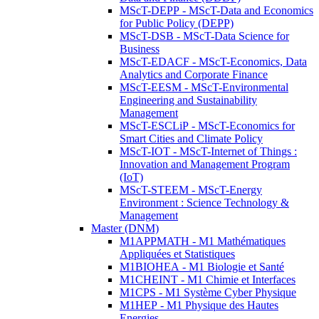
MScT-DEPP - MScT-Data and Economics
for Public Policy (DEPP)
MScT-DSB - MScT-Data Science for
Business
MScT-EDACF - MScT-Economics, Data
Analytics and Corporate Finance
MScT-EESM - MScT-Environmental
Engineering and Sustainability
Management
MScT-ESCLiP - MScT-Economics for
Smart Cities and Climate Policy
MScT-IOT - MScT-Internet of Things :
Innovation and Management Program
(IoT)
MScT-STEEM - MScT-Energy
Environment : Science Technology &
Management
Master (DNM)
M1APPMATH - M1 Mathématiques
Appliquées et Statistiques
M1BIOHEA - M1 Biologie et Santé
M1CHEINT - M1 Chimie et Interfaces
M1CPS - M1 Système Cyber Physique
M1HEP - M1 Physique des Hautes
Energies