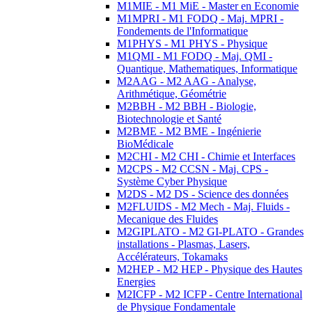
M1MIE - M1 MiE - Master en Economie
M1MPRI - M1 FODQ - Maj. MPRI -
Fondements de l'Informatique
M1PHYS - M1 PHYS - Physique
M1QMI - M1 FODQ - Maj. QMI -
Quantique, Mathematiques, Informatique
M2AAG - M2 AAG - Analyse,
Arithmétique, Géométrie
M2BBH - M2 BBH - Biologie,
Biotechnologie et Santé
M2BME - M2 BME - Ingénierie
BioMédicale
M2CHI - M2 CHI - Chimie et Interfaces
M2CPS - M2 CCSN - Maj. CPS -
Système Cyber Physique
M2DS - M2 DS - Science des données
M2FLUIDS - M2 Mech - Maj. Fluids -
Mecanique des Fluides
M2GIPLATO - M2 GI-PLATO - Grandes
installations - Plasmas, Lasers,
Accélérateurs, Tokamaks
M2HEP - M2 HEP - Physique des Hautes
Energies
M2ICFP - M2 ICFP - Centre International
de Physique Fondamentale