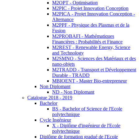
M2OPT - Optimisation
M2PIC - Projet Innovation Conception
M2PICA - Projet Innovation Conception -
Alternance
M2PPF - Physique des Plasmas et de la
Fusion
M2PROBAFI - Mathématiques
Financières : Probabilités et Finance
M2REST - Renewable Energy, Science
and Technology
M2SMNO - Sciences des Matériaux et des
nano-objets
M2TRADD - Transport et Développement
Durable - TRADD
MBIOENT - Master Bio-entrepreneur
Non Diplomant
ND - Non Diplomant
Catalogue 2018 - 2019
Bachelor
BS - Bachelor of Science de l'Ecole
polytechnique
Cycle Ingénieur
X - Diplôme d'ingénieur de l'Ecole
polytechnique
Diplôme de formation gradué de l'Ecole