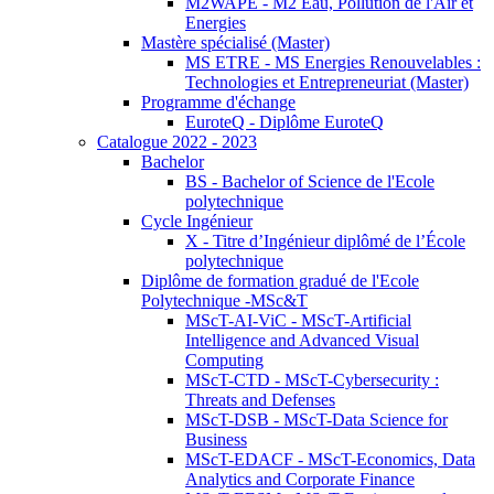
M2WAPE - M2 Eau, Pollution de l'Air et
Energies
Mastère spécialisé (Master)
MS ETRE - MS Energies Renouvelables :
Technologies et Entrepreneuriat (Master)
Programme d'échange
EuroteQ - Diplôme EuroteQ
Catalogue 2022 - 2023
Bachelor
BS - Bachelor of Science de l'Ecole
polytechnique
Cycle Ingénieur
X - Titre d’Ingénieur diplômé de l’École
polytechnique
Diplôme de formation gradué de l'Ecole
Polytechnique -MSc&T
MScT-AI-ViC - MScT-Artificial
Intelligence and Advanced Visual
Computing
MScT-CTD - MScT-Cybersecurity :
Threats and Defenses
MScT-DSB - MScT-Data Science for
Business
MScT-EDACF - MScT-Economics, Data
Analytics and Corporate Finance