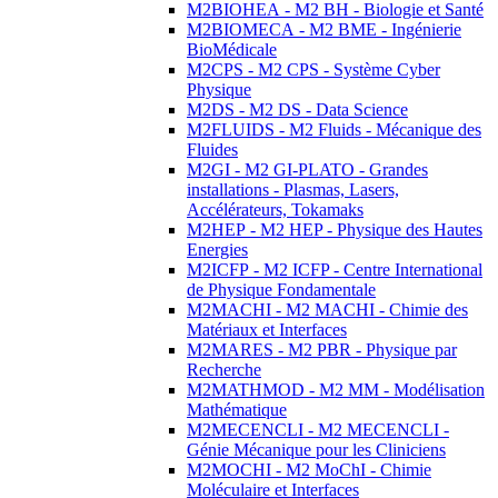
M2BIOHEA - M2 BH - Biologie et Santé
M2BIOMECA - M2 BME - Ingénierie
BioMédicale
M2CPS - M2 CPS - Système Cyber
Physique
M2DS - M2 DS - Data Science
M2FLUIDS - M2 Fluids - Mécanique des
Fluides
M2GI - M2 GI-PLATO - Grandes
installations - Plasmas, Lasers,
Accélérateurs, Tokamaks
M2HEP - M2 HEP - Physique des Hautes
Energies
M2ICFP - M2 ICFP - Centre International
de Physique Fondamentale
M2MACHI - M2 MACHI - Chimie des
Matériaux et Interfaces
M2MARES - M2 PBR - Physique par
Recherche
M2MATHMOD - M2 MM - Modélisation
Mathématique
M2MECENCLI - M2 MECENCLI -
Génie Mécanique pour les Cliniciens
M2MOCHI - M2 MoChI - Chimie
Moléculaire et Interfaces