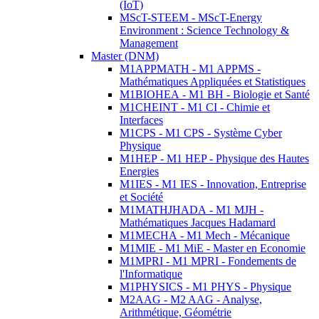
(IoT)
MScT-STEEM - MScT-Energy
Environment : Science Technology &
Management
Master (DNM)
M1APPMATH - M1 APPMS -
Mathématiques Appliquées et Statistiques
M1BIOHEA - M1 BH - Biologie et Santé
M1CHEINT - M1 CI - Chimie et
Interfaces
M1CPS - M1 CPS - Système Cyber
Physique
M1HEP - M1 HEP - Physique des Hautes
Energies
M1IES - M1 IES - Innovation, Entreprise
et Société
M1MATHJHADA - M1 MJH -
Mathématiques Jacques Hadamard
M1MECHA - M1 Mech - Mécanique
M1MIE - M1 MiE - Master en Economie
M1MPRI - M1 MPRI - Fondements de
l'Informatique
M1PHYSICS - M1 PHYS - Physique
M2AAG - M2 AAG - Analyse,
Arithmétique, Géométrie