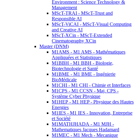
Environment : Science Technology &
Management
MScT-TRAI - MScT-Trust and
Responsible AI
MScT-ViCAI - MScT-Visual Computing
and Creative AI
MScT-XCin - MScT-Extended
Cinematography XCin
Master (DNM)
M1AMS - M1 AMS - Mathématiques
Appliquées et Statistiques
M1BBH - M1 BBH - Biologie,
Biotechnologie et Santé
M1BME - M1 BME - Ingénierie
BioMédicale
M1CHI - M1 CHI - Chimie et Interfaces
M1CPS - M1 CCSN - Maj. CPS -
Système Cyber Physique
M1HEP - M1 HEP - Physique des Hautes
Energies
M1IES - M1 IES - Innovation, Entreprise
et Société
M1MATHJHADA - M1 MJH -
Mathematiques Jacques Hadamard
M1MEC - M1 Mech - Mecanique