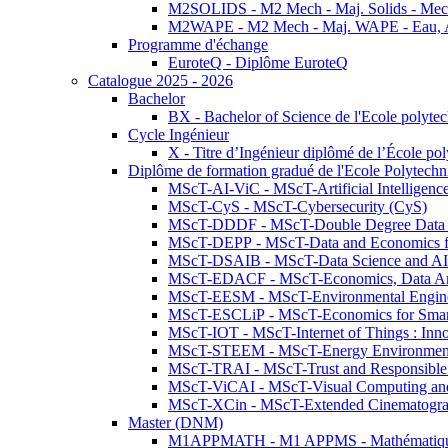
M2SOLIDS - M2 Mech - Maj. Solids - Meca
M2WAPE - M2 Mech - Maj. WAPE - Eau, Air
Programme d'échange
EuroteQ - Diplôme EuroteQ
Catalogue 2025 - 2026
Bachelor
BX - Bachelor of Science de l'Ecole polyte
Cycle Ingénieur
X - Titre d’Ingénieur diplômé de l’École po
Diplôme de formation gradué de l'Ecole Polytec
MScT-AI-ViC - MScT-Artificial Intelligen
MScT-CyS - MScT-Cybersecurity (CyS)
MScT-DDDF - MScT-Double Degree Data 
MScT-DEPP - MScT-Data and Economics fo
MScT-DSAIB - MScT-Data Science and AI 
MScT-EDACF - MScT-Economics, Data Anal
MScT-EESM - MScT-Environmental Enginee
MScT-ESCLiP - MScT-Economics for Smart 
MScT-IOT - MScT-Internet of Things : Inn
MScT-STEEM - MScT-Energy Environment 
MScT-TRAI - MScT-Trust and Responsible
MScT-ViCAI - MScT-Visual Computing and
MScT-XCin - MScT-Extended Cinematogr
Master (DNM)
M1APPMATH - M1 APPMS - Mathématiques A