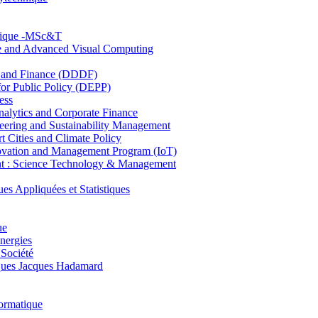
hnique -MSc&T
ce and Advanced Visual Computing
and Finance (DDDF)
r Public Policy (DEPP)
ess
ytics and Corporate Finance
ring and Sustainability Management
Cities and Climate Policy
ovation and Management Program (IoT)
: Science Technology & Management
ppliquées et Statistiques
ue
nergies
 Société
es Jacques Hadamard
ormatique