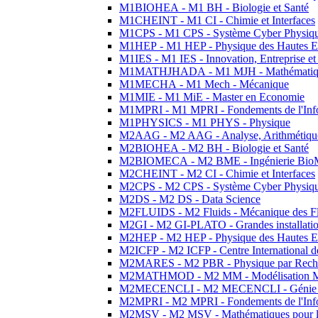
M1BIOHEA - M1 BH - Biologie et Santé
M1CHEINT - M1 CI - Chimie et Interfaces
M1CPS - M1 CPS - Système Cyber Physiq
M1HEP - M1 HEP - Physique des Hautes E
M1IES - M1 IES - Innovation, Entreprise et
M1MATHJHADA - M1 MJH - Mathématiqu
M1MECHA - M1 Mech - Mécanique
M1MIE - M1 MiE - Master en Economie
M1MPRI - M1 MPRI - Fondements de l'Inf
M1PHYSICS - M1 PHYS - Physique
M2AAG - M2 AAG - Analyse, Arithmétique
M2BIOHEA - M2 BH - Biologie et Santé
M2BIOMECA - M2 BME - Ingénierie BioM
M2CHEINT - M2 CI - Chimie et Interfaces
M2CPS - M2 CPS - Système Cyber Physiq
M2DS - M2 DS - Data Science
M2FLUIDS - M2 Fluids - Mécanique des Fl
M2GI - M2 GI-PLATO - Grandes installation
M2HEP - M2 HEP - Physique des Hautes E
M2ICFP - M2 ICFP - Centre International 
M2MARES - M2 PBR - Physique par Rech
M2MATHMOD - M2 MM - Modélisation M
M2MECENCLI - M2 MECENCLI - Génie Méc
M2MPRI - M2 MPRI - Fondements de l'Inf
M2MSV - M2 MSV - Mathématiques pour le