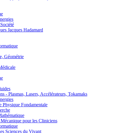
ue
nergies
 Société
es Jacques Hadamard
ormatique
, Géométrie
édicale
ue
uides
s - Plasmas, Lasers, Accélérateurs, Tokamaks
nergies
de Physique Fondamentale
erche
athématique
anique pour les Cliniciens
ormatique
s Sciences du Vivant