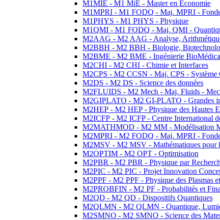
M1MIE - M1 MiE - Master en Economie
M1MPRI - M1 FODQ - Maj. MPRI - Fondeme
M1PHYS - M1 PHYS - Physique
M1QMI - M1 FODQ - Maj. QMI - Quantique
M2AAG - M2 AAG - Analyse, Arithmétique
M2BBH - M2 BBH - Biologie, Biotechnolog
M2BME - M2 BME - Ingénierie BioMédica
M2CHI - M2 CHI - Chimie et Interfaces
M2CPS - M2 CCSN - Maj. CPS - Système 
M2DS - M2 DS - Science des données
M2FLUIDS - M2 Mech - Maj. Fluids - Meca
M2GIPLATO - M2 GI-PLATO - Grandes instal
M2HEP - M2 HEP - Physique des Hautes E
M2ICFP - M2 ICFP - Centre International 
M2MATHMOD - M2 MM - Modélisation M
M2MPRI - M2 FODQ - Maj. MPRI - Fondeme
M2MSV - M2 MSV - Mathématiques pour le
M2OPTIM - M2 OPT - Optimisation
M2PBR - M2 PBR - Physique par Recherc
M2PIC - M2 PIC - Projet Innovation Conce
M2PPF - M2 PPF - Physique des Plasmas et
M2PROBFIN - M2 PF - Probabilités et Fin
M2QD - M2 QD - Dispositifs Quantiques
M2QLMN - M2 QLMN - Quantique, Lumiere
M2SMNO - M2 SMNO - Science des Materi