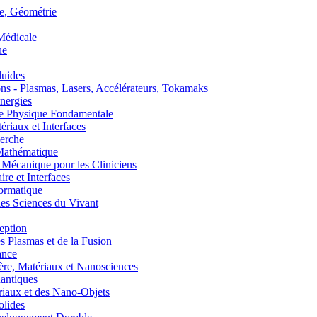
, Géométrie
édicale
ue
uides
s - Plasmas, Lasers, Accélérateurs, Tokamaks
nergies
de Physique Fondamentale
aux et Interfaces
erche
athématique
anique pour les Cliniciens
 et Interfaces
ormatique
s Sciences du Vivant
eption
lasmas et de la Fusion
ance
, Matériaux et Nanosciences
ntiques
aux et des Nano-Objets
lides