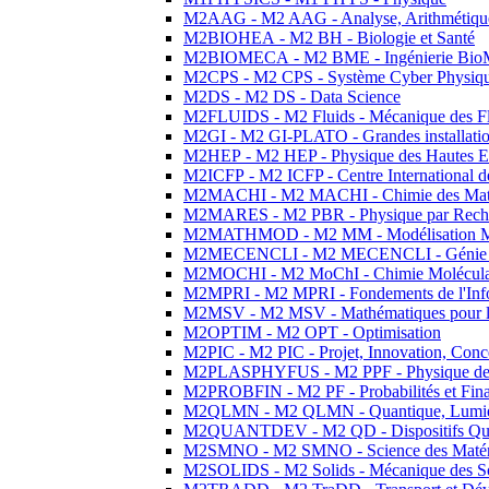
M2AAG - M2 AAG - Analyse, Arithmétique
M2BIOHEA - M2 BH - Biologie et Santé
M2BIOMECA - M2 BME - Ingénierie BioM
M2CPS - M2 CPS - Système Cyber Physiq
M2DS - M2 DS - Data Science
M2FLUIDS - M2 Fluids - Mécanique des Fl
M2GI - M2 GI-PLATO - Grandes installation
M2HEP - M2 HEP - Physique des Hautes E
M2ICFP - M2 ICFP - Centre International 
M2MACHI - M2 MACHI - Chimie des Matéri
M2MARES - M2 PBR - Physique par Rech
M2MATHMOD - M2 MM - Modélisation M
M2MECENCLI - M2 MECENCLI - Génie Méc
M2MOCHI - M2 MoChI - Chimie Moléculaire
M2MPRI - M2 MPRI - Fondements de l'Inf
M2MSV - M2 MSV - Mathématiques pour le
M2OPTIM - M2 OPT - Optimisation
M2PIC - M2 PIC - Projet, Innovation, Conc
M2PLASPHYFUS - M2 PPF - Physique des P
M2PROBFIN - M2 PF - Probabilités et Fin
M2QLMN - M2 QLMN - Quantique, Lumière
M2QUANTDEV - M2 QD - Dispositifs Qua
M2SMNO - M2 SMNO - Science des Matéri
M2SOLIDS - M2 Solids - Mécanique des So