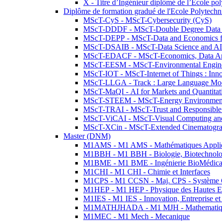
X - Titre d’Ingénieur diplômé de l’École po
Diplôme de formation gradué de l'Ecole Polytec
MScT-CyS - MScT-Cybersecurity (CyS)
MScT-DDDF - MScT-Double Degree Data 
MScT-DEPP - MScT-Data and Economics fo
MScT-DSAIB - MScT-Data Science and AI 
MScT-EDACF - MScT-Economics, Data Anal
MScT-EESM - MScT-Environmental Enginee
MScT-IOT - MScT-Internet of Things : Inn
MScT-LLGA - Track : Large Language Mode
MScT-MaQI - AI for Markets and Quantitat
MScT-STEEM - MScT-Energy Environment 
MScT-TRAI - MScT-Trust and Responsible
MScT-ViCAI - MScT-Visual Computing and
MScT-XCin - MScT-Extended Cinematogr
Master (DNM)
M1AMS - M1 AMS - Mathématiques Appliqué
M1BBH - M1 BBH - Biologie, Biotechnolog
M1BME - M1 BME - Ingénierie BioMédica
M1CHI - M1 CHI - Chimie et Interfaces
M1CPS - M1 CCSN - Maj. CPS - Système 
M1HEP - M1 HEP - Physique des Hautes E
M1IES - M1 IES - Innovation, Entreprise et
M1MATHJHADA - M1 MJH - Mathematiqu
M1MEC - M1 Mech - Mecanique