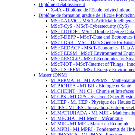
Diplôme d'établissement
X-4A - Diplôme de l'Ecole polytechnique
Diplôme de formation gradué de l'Ecole Polytec
MScT-AI-ViC - MScT-Artificial Intelligen
MScT-CyS - MScT-Cybersecurity (CyS)
MScT-DDDF - MScT-Double Degree Data 
MScT-DEPP - MScT-Data and Economics fo
MScT-DSB - MScT-Data Science for Busin
MScT-EDACF - MScT-Economics, Data Anal
MScT-EESM - MScT-Environmental Enginee
MScT-ESCLiP - MScT-Economics for Smart 
MScT-IOT - MScT-Internet of Things : Inn
MScT-STEEM - MScT-Energy Environment 
Master (DNM)
M1APPMATH - M1 APPMS - Mathématiques A
M1BIOHEA - M1 BH - Biologie et Santé
M1CHEINT - M1 CI - Chimie et Interfaces
M1CPS - M1 CPS - Système Cyber Physiq
M1HEP - M1 HEP - Physique des Hautes E
M1IES - M1 IES - Innovation, Entreprise et
M1MATHJHADA - M1 MJH - Mathématiqu
M1MECHA - M1 Mech - Mécanique
M1MIE - M1 MiE - Master en Economie
M1MPRI - M1 MPRI - Fondements de l'Inf
M1PHYSICS - M1 PHYS - Physique