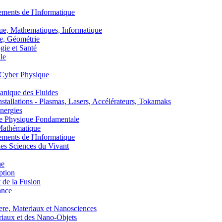
nts de l'Informatique
, Mathematiques, Informatique
, Géométrie
ie et Santé
le
Cyber Physique
nique des Fluides
lations - Plasmas, Lasers, Accélérateurs, Tokamaks
nergies
de Physique Fondamentale
athématique
nts de l'Informatique
s Sciences du Vivant
he
ption
 de la Fusion
ance
, Materiaux et Nanosciences
aux et des Nano-Objets