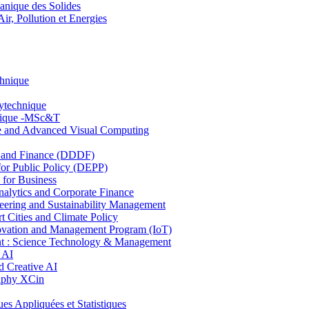
nique des Solides
, Pollution et Energies
chnique
lytechnique
hnique -MSc&T
ce and Advanced Visual Computing
and Finance (DDDF)
r Public Policy (DEPP)
for Business
ytics and Corporate Finance
ring and Sustainability Management
Cities and Climate Policy
ovation and Management Program (IoT)
: Science Technology & Management
 AI
 Creative AI
aphy XCin
ppliquées et Statistiques