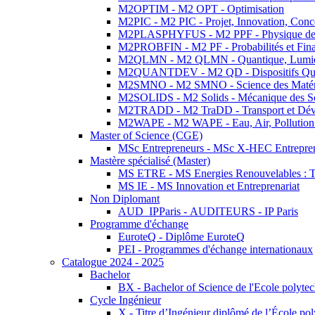
M2OPTIM - M2 OPT - Optimisation
M2PIC - M2 PIC - Projet, Innovation, Conc
M2PLASPHYFUS - M2 PPF - Physique des P
M2PROBFIN - M2 PF - Probabilités et Fin
M2QLMN - M2 QLMN - Quantique, Lumière
M2QUANTDEV - M2 QD - Dispositifs Qua
M2SMNO - M2 SMNO - Science des Matéri
M2SOLIDS - M2 Solids - Mécanique des So
M2TRADD - M2 TraDD - Transport et Dév
M2WAPE - M2 WAPE - Eau, Air, Pollution 
Master of Science (CGE)
MSc Entrepreneurs - MSc X-HEC Entrepre
Mastère spécialisé (Master)
MS ETRE - MS Energies Renouvelables : Tec
MS IE - MS Innovation et Entreprenariat
Non Diplomant
AUD_IPParis - AUDITEURS - IP Paris
Programme d'échange
EuroteQ - Diplôme EuroteQ
PEI - Programmes d'échange internationaux
Catalogue 2024 - 2025
Bachelor
BX - Bachelor of Science de l'Ecole polyte
Cycle Ingénieur
X - Titre d’Ingénieur diplômé de l’École po