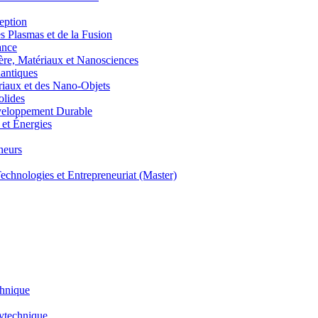
eption
lasmas et de la Fusion
ance
, Matériaux et Nanosciences
ntiques
aux et des Nano-Objets
lides
eloppement Durable
et Énergies
neurs
hnologies et Entrepreneuriat (Master)
chnique
lytechnique