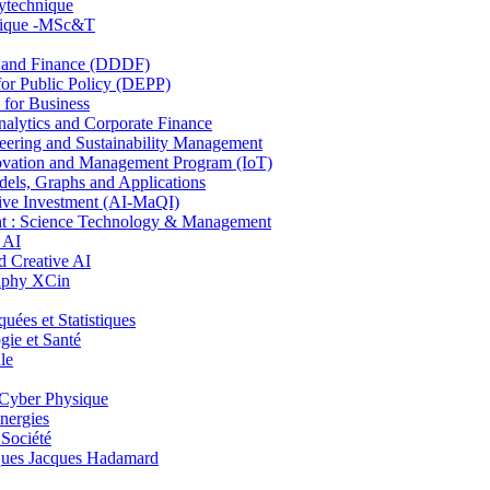
lytechnique
hnique -MSc&T
and Finance (DDDF)
r Public Policy (DEPP)
for Business
ytics and Corporate Finance
ring and Sustainability Management
ovation and Management Program (IoT)
ls, Graphs and Applications
ive Investment (AI-MaQI)
: Science Technology & Management
 AI
 Creative AI
aphy XCin
es et Statistiques
ie et Santé
le
Cyber Physique
nergies
 Société
es Jacques Hadamard