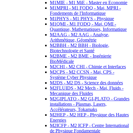
M1MIE - M1 MiE - Master en Economie
M1MPRI - M1 FODQ - Maj. MPRI -
Fondements de l'Informatique
M1PHYS - M1 PHYS - Physique
M1QMI - M1 FODQ - Maj. QMI -
Quantique, Mathematiques, Informatique
M2AAG - M2 AAG - Analyse,
Arithmétique, Géométrie
M2BBH - M2 BBH - Biologie,
Biotechnologie et Santé
M2BME - M2 BME - Ingénierie
BioMédicale
M2CHI - M2 CHI - Chimie et Interfaces
M2CPS - M2 CCSN - Maj. CPS -
Système Cyber Physique
M2DS - M2 DS - Science des données
M2FLUIDS - M2 Mech - Maj. Fluids -
Mecanique des Fluides
M2GIPLATO - M2 GI-PLATO - Grandes
installations - Plasmas, Lasers,
Accélérateurs, Tokamaks
M2HEP - M2 HEP - Physique des Hautes
Energies
M2ICFP - M2 ICFP - Centre International
de Physique Fondamentale