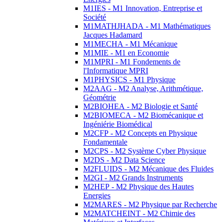
M1IES - M1 Innovation, Entreprise et
Société
M1MATHJHADA - M1 Mathématiques
Jacques Hadamard
M1MECHA - M1 Mécanique
M1MIE - M1 en Economie
M1MPRI - M1 Fondements de
l'Informatique MPRI
M1PHYSICS - M1 Physique
M2AAG - M2 Analyse, Arithmétique,
Géométrie
M2BIOHEA - M2 Biologie et Santé
M2BIOMECA - M2 Biomécanique et
Ingéniérie Biomédical
M2CFP - M2 Concepts en Physique
Fondamentale
M2CPS - M2 Système Cyber Physique
M2DS - M2 Data Science
M2FLUIDS - M2 Mécanique des Fluides
M2GI - M2 Grands Instruments
M2HEP - M2 Physique des Hautes
Energies
M2MARES - M2 Physique par Recherche
M2MATCHEINT - M2 Chimie des