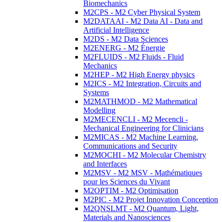
Biomechanics
M2CPS - M2 Cyber Physical System
M2DATAAI - M2 Data AI - Data and
Artificial Intelligence
M2DS - M2 Data Sciences
M2ENERG - M2 Énergie
M2FLUIDS - M2 Fluids - Fluid
Mechanics
M2HEP - M2 High Energy physics
M2ICS - M2 Integration, Circuits and
Systems
M2MATHMOD - M2 Mathematical
Modelling
M2MECENCLI - M2 Mecencli -
Mechanical Engineering for Clinicians
M2MICAS - M2 Machine Learning,
Communications and Security
M2MOCHI - M2 Molecular Chemistry
and Interfaces
M2MSV - M2 MSV - Mathématiques
pour les Sciences du Vivant
M2OPTIM - M2 Optimisation
M2PIC - M2 Projet Innovation Conception
M2QNSLMT - M2 Quantum, Light,
Materials and Nanosciences