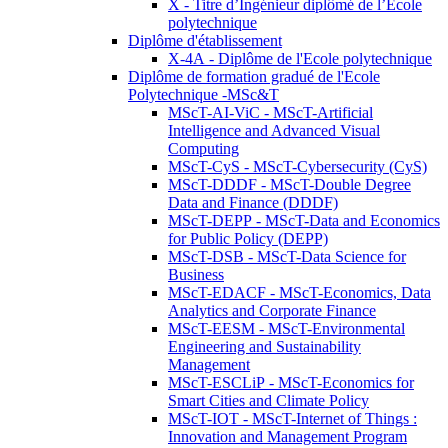
X - Titre d’Ingénieur diplômé de l’École
polytechnique
Diplôme d'établissement
X-4A - Diplôme de l'Ecole polytechnique
Diplôme de formation gradué de l'Ecole
Polytechnique -MSc&T
MScT-AI-ViC - MScT-Artificial
Intelligence and Advanced Visual
Computing
MScT-CyS - MScT-Cybersecurity (CyS)
MScT-DDDF - MScT-Double Degree
Data and Finance (DDDF)
MScT-DEPP - MScT-Data and Economics
for Public Policy (DEPP)
MScT-DSB - MScT-Data Science for
Business
MScT-EDACF - MScT-Economics, Data
Analytics and Corporate Finance
MScT-EESM - MScT-Environmental
Engineering and Sustainability
Management
MScT-ESCLiP - MScT-Economics for
Smart Cities and Climate Policy
MScT-IOT - MScT-Internet of Things :
Innovation and Management Program