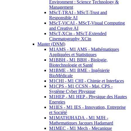
Environment : Science Technology &
Management
MScT-TRAI - MScT-Trust and
Responsible AI
MScT-ViCAI - MScT-Visual Computing
and Creative AI
MScT-XCin - MScT-Extended
Cinematography XCin
Master (DNM)
M1AMS - M1 AMS - Mathématiques
Appliquées et Statistiques
M1BBH - M1 BBH - Biologie,
Biotechnologie et Santé
M1BME - M1 BME - Ingénierie
BioMédicale
M1CHI - M1 CHI - Chimie et Interfaces
M1CPS - M1 CCSN - Maj. CPS -
Système Cyber Physique
M1HEP - M1 HEP - Physique des Hautes
Energies
M1IES - M1 IES - Innovation, Entreprise
et Société
M1MATHJHADA - M1 MJH -
Mathematiques Jacques Hadamard
M1MEC - M1 Mech - Mecanique