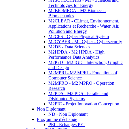
M1SCTECHNRJ - M1 - Sciences and
Technologies for Energy
M2BIOMECA - M2 Biomeca -
Biomechanics
M2CLEAR - CLimat, Environnement,
Applications et Recherche - Water, Air,
Pollution and Energy
M2CPS - Cyber Physical System
M2CYBER - M2 Cyber - Cybersecurity
M2DS - Data Sciences
M2HPDA - M2 HPDA - High
Performance Data Analytics
M2IGD - M2 IGD - Interaction, Graphic
and Design
M2MPRI - M2 MPRI - Foudations of
Computer Science
M2MPRO - M2 MPRO - Operation
Research
M2PDS - M2 PDS - Parallel and
Distributed Systems
M2PIC - Projet Innovation Conception
Non Diplomant
ND - Non Diplomant
Programme d'échange
PEI - Echanges PEI