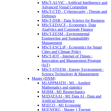
MScT-AI-ViC - Artificial Intelligence and
Advanced Visual Computing
MScT-CTD - Cybersecurity : Threats and
Defenses
MScT-DSB - Data Science for Business
MScT-EDACF - Economics, Data
Analytics and Corporate Finance
MScT-EESM - Environmental
Engineering and Sustainability
Management
MScT-ESCLiP - Economics for Smart
Cities and Climate Policy
MScT-IOT - Internet of Things :
Innovation and Management Program
(IoT)
MScT-STEEM - Energy Environment :
Science Technology & Management
Master (DNM)
M1APPMATH - M1 - Applied
Mathematics and statistics
M1BM - M1 Biomechanics
M1DATAAI - M1 Data AI - Data and
Artificial Intelligence
M1ECO - M1 Economie
M1ENERG - Master 1 Énergie