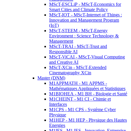
MScT-ESCLiP - MScT-Economics for
Smart Cities and Climate Policy
MScT-IOT - MScT-Internet of Things :
Innovation and Management Program
(IoT)
MScT-STEEM - MScT-Energy
Environment : Science Technology &
Management
MScT-TRAI - MScT-Trust and
Responsible AI
MScT-ViCAI - MScT-Visual Computing
and Creative AI
MScT-XCin - MScT-Extended
Cinematography XCin
Master (DNM)
M1APPMATH - M1 APPMS -
Mathématiques Appliquées et Statistiques
M1BIOHEA - M1 BH - Biologie et Santé
M1CHEINT - M1 CI - Chimie et
Interfaces
M1CPS - M1 CPS - Système Cyber
Physique
M1HEP - M1 HEP - Physique des Hautes
Energies
M1IES - M1 IES - Innovation, Entreprise