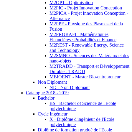
M2OPT - Optimisation
M2PIC - Projet Innovation Conception
M2PICA - Projet Innovation Conception -
Alternance
M2PPF - Physique des Plasmas et de la
Fusion
M2PROBAFI - Mathématiques
Financières : Probabilités et Finance
M2REST - Renewable Energy, Science
and Technology
M2SMNO - Sciences des Matériaux et des
nano-objets
M2TRADD - Transport et Développement
Durable - TRADD
MBIOENT - Master Bio-entrepreneur
Non Diplomant
ND - Non Diplomant
Catalogue 2018 - 2019
Bachelor
BS - Bachelor of Science de l'Ecole
polytechnique
Cycle Ingénieur
X - Diplôme d'ingénieur de l'Ecole
polytechnique
Diplôme de formation gradué de l'Ecole