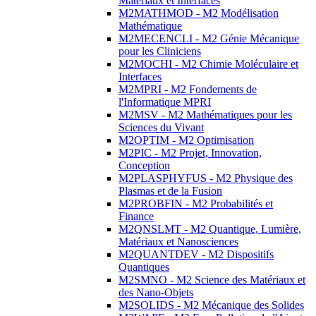
Matériaux et Interfaces
M2MATHMOD - M2 Modélisation
Mathématique
M2MECENCLI - M2 Génie Mécanique
pour les Cliniciens
M2MOCHI - M2 Chimie Moléculaire et
Interfaces
M2MPRI - M2 Fondements de
l'Informatique MPRI
M2MSV - M2 Mathématiques pour les
Sciences du Vivant
M2OPTIM - M2 Optimisation
M2PIC - M2 Projet, Innovation,
Conception
M2PLASPHYFUS - M2 Physique des
Plasmas et de la Fusion
M2PROBFIN - M2 Probabilités et
Finance
M2QNSLMT - M2 Quantique, Lumière,
Matériaux et Nanosciences
M2QUANTDEV - M2 Dispositifs
Quantiques
M2SMNO - M2 Science des Matériaux et
des Nano-Objets
M2SOLIDS - M2 Mécanique des Solides