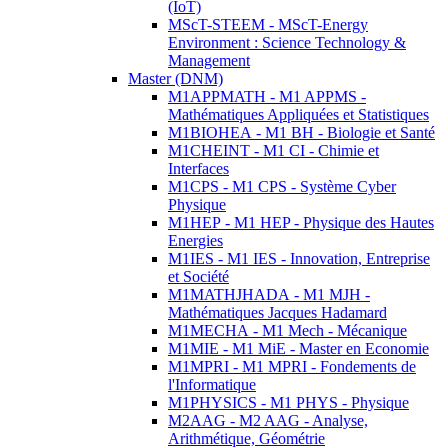
(IoT)
MScT-STEEM - MScT-Energy
Environment : Science Technology &
Management
Master (DNM)
M1APPMATH - M1 APPMS -
Mathématiques Appliquées et Statistiques
M1BIOHEA - M1 BH - Biologie et Santé
M1CHEINT - M1 CI - Chimie et
Interfaces
M1CPS - M1 CPS - Système Cyber
Physique
M1HEP - M1 HEP - Physique des Hautes
Energies
M1IES - M1 IES - Innovation, Entreprise
et Société
M1MATHJHADA - M1 MJH -
Mathématiques Jacques Hadamard
M1MECHA - M1 Mech - Mécanique
M1MIE - M1 MiE - Master en Economie
M1MPRI - M1 MPRI - Fondements de
l'Informatique
M1PHYSICS - M1 PHYS - Physique
M2AAG - M2 AAG - Analyse,
Arithmétique, Géométrie