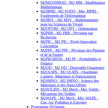
M2MATHMOD - M2 MM - Modélisation
Mathématique
M2MPRI - M2 FODQ - Maj. MPRI -
Fondements de l'Informatique
M2MSV - M2 MSV - Mathématiques
pour les Sciences du Vivant
M2OPTIM - M2 OPT - Optimisation
M2PBR - M2 PBR - Physique par
Recherche
M2PIC - M2 PIC - Projet Innovation
Conception
M2PPF - M2 PPF - Physique des Plasmas
et de la Fusion
M2PROBFIN - M2 PF - Probabilités et
Finance
M2QD - M2 QD - Dispositifs Quantiques
M2QLMN - M2 QLMN - Quantique,
Lumiere, Materiaux et Nanosciences
M2SMNO - M2 SMNO - Science des
Materiaux et des Nano-Objets
M2SOLIDS - M2 Mech - Maj. Solids -
Mecanique des Solides
M2WAPE - M2 Mech - Maj. WAPE -
Eau, Air, Pollution et Energies
Programme d'échange