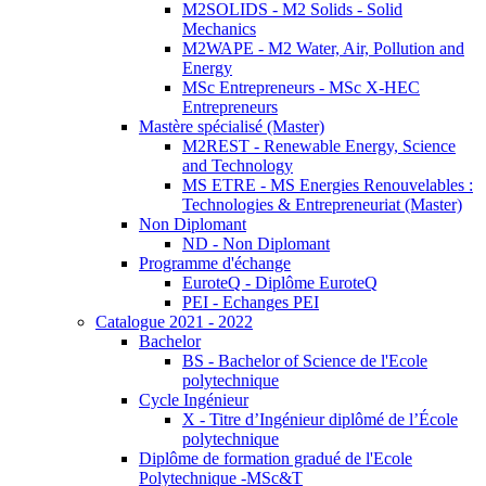
M2SOLIDS - M2 Solids - Solid
Mechanics
M2WAPE - M2 Water, Air, Pollution and
Energy
MSc Entrepreneurs - MSc X-HEC
Entrepreneurs
Mastère spécialisé (Master)
M2REST - Renewable Energy, Science
and Technology
MS ETRE - MS Energies Renouvelables :
Technologies & Entrepreneuriat (Master)
Non Diplomant
ND - Non Diplomant
Programme d'échange
EuroteQ - Diplôme EuroteQ
PEI - Echanges PEI
Catalogue 2021 - 2022
Bachelor
BS - Bachelor of Science de l'Ecole
polytechnique
Cycle Ingénieur
X - Titre d’Ingénieur diplômé de l’École
polytechnique
Diplôme de formation gradué de l'Ecole
Polytechnique -MSc&T