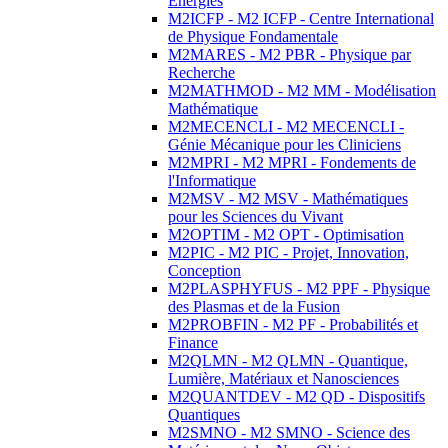
Energies
M2ICFP - M2 ICFP - Centre International
de Physique Fondamentale
M2MARES - M2 PBR - Physique par
Recherche
M2MATHMOD - M2 MM - Modélisation
Mathématique
M2MECENCLI - M2 MECENCLI -
Génie Mécanique pour les Cliniciens
M2MPRI - M2 MPRI - Fondements de
l'Informatique
M2MSV - M2 MSV - Mathématiques
pour les Sciences du Vivant
M2OPTIM - M2 OPT - Optimisation
M2PIC - M2 PIC - Projet, Innovation,
Conception
M2PLASPHYFUS - M2 PPF - Physique
des Plasmas et de la Fusion
M2PROBFIN - M2 PF - Probabilités et
Finance
M2QLMN - M2 QLMN - Quantique,
Lumière, Matériaux et Nanosciences
M2QUANTDEV - M2 QD - Dispositifs
Quantiques
M2SMNO - M2 SMNO - Science des