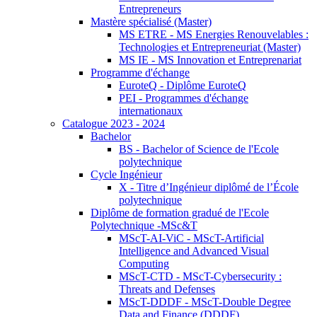
Entrepreneurs
Mastère spécialisé (Master)
MS ETRE - MS Energies Renouvelables :
Technologies et Entrepreneuriat (Master)
MS IE - MS Innovation et Entreprenariat
Programme d'échange
EuroteQ - Diplôme EuroteQ
PEI - Programmes d'échange
internationaux
Catalogue 2023 - 2024
Bachelor
BS - Bachelor of Science de l'Ecole
polytechnique
Cycle Ingénieur
X - Titre d’Ingénieur diplômé de l’École
polytechnique
Diplôme de formation gradué de l'Ecole
Polytechnique -MSc&T
MScT-AI-ViC - MScT-Artificial
Intelligence and Advanced Visual
Computing
MScT-CTD - MScT-Cybersecurity :
Threats and Defenses
MScT-DDDF - MScT-Double Degree
Data and Finance (DDDF)