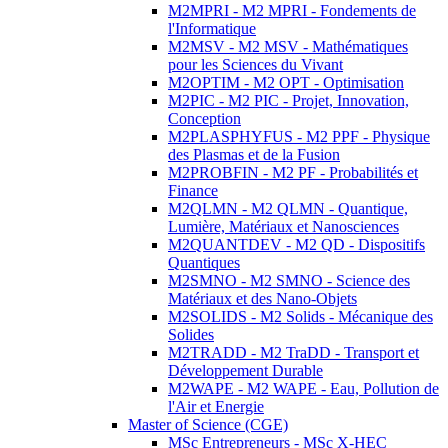
M2MPRI - M2 MPRI - Fondements de
l'Informatique
M2MSV - M2 MSV - Mathématiques
pour les Sciences du Vivant
M2OPTIM - M2 OPT - Optimisation
M2PIC - M2 PIC - Projet, Innovation,
Conception
M2PLASPHYFUS - M2 PPF - Physique
des Plasmas et de la Fusion
M2PROBFIN - M2 PF - Probabilités et
Finance
M2QLMN - M2 QLMN - Quantique,
Lumière, Matériaux et Nanosciences
M2QUANTDEV - M2 QD - Dispositifs
Quantiques
M2SMNO - M2 SMNO - Science des
Matériaux et des Nano-Objets
M2SOLIDS - M2 Solids - Mécanique des
Solides
M2TRADD - M2 TraDD - Transport et
Développement Durable
M2WAPE - M2 WAPE - Eau, Pollution de
l'Air et Energie
Master of Science (CGE)
MSc Entrepreneurs - MSc X-HEC