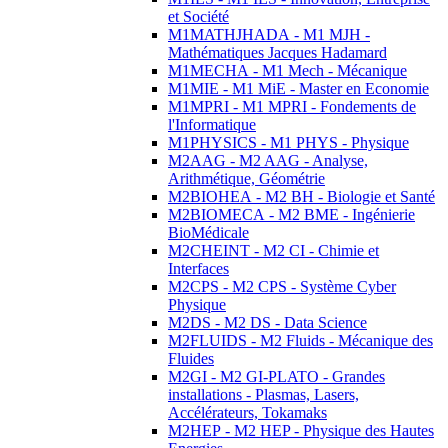
et Société
M1MATHJHADA - M1 MJH -
Mathématiques Jacques Hadamard
M1MECHA - M1 Mech - Mécanique
M1MIE - M1 MiE - Master en Economie
M1MPRI - M1 MPRI - Fondements de
l'Informatique
M1PHYSICS - M1 PHYS - Physique
M2AAG - M2 AAG - Analyse,
Arithmétique, Géométrie
M2BIOHEA - M2 BH - Biologie et Santé
M2BIOMECA - M2 BME - Ingénierie
BioMédicale
M2CHEINT - M2 CI - Chimie et
Interfaces
M2CPS - M2 CPS - Système Cyber
Physique
M2DS - M2 DS - Data Science
M2FLUIDS - M2 Fluids - Mécanique des
Fluides
M2GI - M2 GI-PLATO - Grandes
installations - Plasmas, Lasers,
Accélérateurs, Tokamaks
M2HEP - M2 HEP - Physique des Hautes