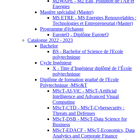
M2WAPE - M2 Eau, Pollution de l'Air et
Energies
Mastère spécialisé (Master)
MS ETRE - MS Energies Renouvelables :
Technologies et Entrepreneuriat (Master)
Programme d'échange
EuroteQ - Diplôme EuroteQ
Catalogue 2022 - 2023
Bachelor
BS - Bachelor of Science de l'Ecole
polytechnique
Cycle Ingénieur
X - Titre d’Ingénieur diplômé de l’École
polytechnique
Diplôme de formation gradué de l'Ecole
Polytechnique -MSc&T
MScT-AI-ViC - MScT-Artificial
Intelligence and Advanced Visual
Computing
MScT-CTD - MScT-Cybersecurity :
Threats and Defenses
MScT-DSB - MScT-Data Science for
Business
MScT-EDACF - MScT-Economics, Data
Analytics and Corporate Finance