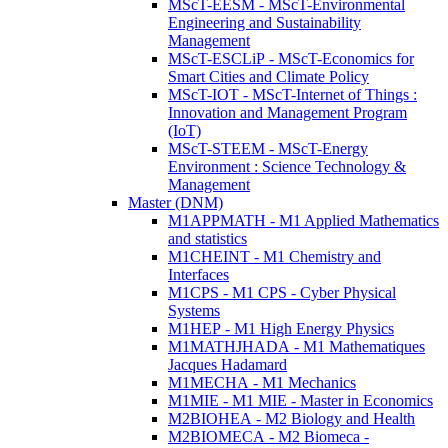
MScT-EESM - MScT-Environmental
Engineering and Sustainability
Management
MScT-ESCLiP - MScT-Economics for
Smart Cities and Climate Policy
MScT-IOT - MScT-Internet of Things :
Innovation and Management Program
(IoT)
MScT-STEEM - MScT-Energy
Environment : Science Technology &
Management
Master (DNM)
M1APPMATH - M1 Applied Mathematics
and statistics
M1CHEINT - M1 Chemistry and
Interfaces
M1CPS - M1 CPS - Cyber Physical
Systems
M1HEP - M1 High Energy Physics
M1MATHJHADA - M1 Mathematiques
Jacques Hadamard
M1MECHA - M1 Mechanics
M1MIE - M1 MIE - Master in Economics
M2BIOHEA - M2 Biology and Health
M2BIOMECA - M2 Biomeca -