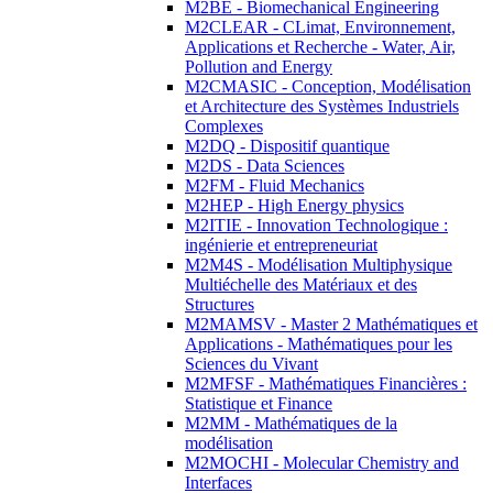
M2BE - Biomechanical Engineering
M2CLEAR - CLimat, Environnement,
Applications et Recherche - Water, Air,
Pollution and Energy
M2CMASIC - Conception, Modélisation
et Architecture des Systèmes Industriels
Complexes
M2DQ - Dispositif quantique
M2DS - Data Sciences
M2FM - Fluid Mechanics
M2HEP - High Energy physics
M2ITIE - Innovation Technologique :
ingénierie et entrepreneuriat
M2M4S - Modélisation Multiphysique
Multiéchelle des Matériaux et des
Structures
M2MAMSV - Master 2 Mathématiques et
Applications - Mathématiques pour les
Sciences du Vivant
M2MFSF - Mathématiques Financières :
Statistique et Finance
M2MM - Mathématiques de la
modélisation
M2MOCHI - Molecular Chemistry and
Interfaces