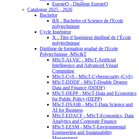
EuroteQ - Diplôme EuroteQ
Catalogue 2025 - 2026
Bachelor
BX - Bachelor of Science de l'Ecole
polytechnique
Cycle Ingénieur
X - Titre d’Ingénieur diplômé de l’École
polytechnique
Diplôme de formation gradué de l'Ecole
Polytechnique -MSc&T
MScT-AI-ViC - MScT-Artificial
Intelligence and Advanced Visual
Computing
MScT-CyS - MScT-Cybersecurity (CyS)
MScT-DDDF - MScT-Double Degree
Data and Finance (DDDF)
MScT-DEPP - MScT-Data and Economics
for Public Policy (DEPP)
MScT-DSAIB - MScT-Data Science and
AI for Business
MScT-EDACF - MScT-Economics, Data
Analytics and Corporate Finance
MScT-EESM - MScT-Environmental
Engineering and Sustainability
Management