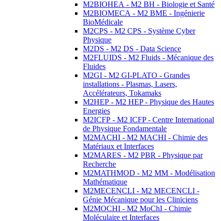
M2BIOHEA - M2 BH - Biologie et Santé
M2BIOMECA - M2 BME - Ingénierie
BioMédicale
M2CPS - M2 CPS - Système Cyber
Physique
M2DS - M2 DS - Data Science
M2FLUIDS - M2 Fluids - Mécanique des
Fluides
M2GI - M2 GI-PLATO - Grandes
installations - Plasmas, Lasers,
Accélérateurs, Tokamaks
M2HEP - M2 HEP - Physique des Hautes
Energies
M2ICFP - M2 ICFP - Centre International
de Physique Fondamentale
M2MACHI - M2 MACHI - Chimie des
Matériaux et Interfaces
M2MARES - M2 PBR - Physique par
Recherche
M2MATHMOD - M2 MM - Modélisation
Mathématique
M2MECENCLI - M2 MECENCLI -
Génie Mécanique pour les Cliniciens
M2MOCHI - M2 MoChI - Chimie
Moléculaire et Interfaces