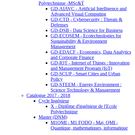
Polytechnique -MSc&T
GD-AIAVC - Artificial Intelligence and
Advanced Visual Computing
GD-CTD - Cybersecurity : Threats &
Defenses
GD-DSB - Data Science for Business
GD-ECOSEM - Ecotechnologies for
Sustainability & Environment
Management
GD-EDACF - Economics, Data Analytics
and Corporate Finance
GD-IOT - Internet of Things : Innovation
and Management Program (IoT)
GD-SCUP - Smart Cities and Urban
Policy
GD-STEEM - Energy Environment :
Science Technology & Management
Catalogue 2017 - 2018
Cycle Ingénieur
X - Diplôme d'ingénieur de l'Ecole
Polytechnique
Master (DNM)
M1QMI - M1 FODQ - Maj. QMI -
Quantique, mathematiques, informatique