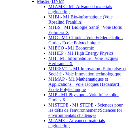
Master (DNM)
M1AME - M1 Advanced materials
engineering
M1BI - M1 Bio-informatique (Voie
Rosalind Franklin)
M1BS - M1 Biologie-Santé - Voie Boris
Ephrussi-X
M1C - M1 Chimie - Voie Fréderic Joliot-
Curie - Ecole Polytechnique
M1ECO - M1 Economie
M1HEP - M1 High Energy Physics
M1I - M1 Informatique - Voie Jacques
Herbrand - X
M1IESVIT - M1 Innovation, Entreprise, et
Société - Voie Innovation technologique
M1MAP - M1 Mathématiques et
Applications - Voie Jacques Hadamard -
École Polytechnique
M1P - M1 Physique - Voie Irène Joliot
Curie - X
M1STEPE - M1 STEPE - Sciences pour
les défis de l'environnement/Sciences for
environmentals challenges
M2AME - Advanced materials
engineering