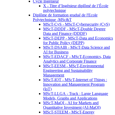
Cycle Ingénieur
X - Titre d’Ingénieur diplômé de l’École
polytechnique
Diplôme de formation gradué de l'Ecole
Polytechnique -MSc&T
MScT-CyS - MScT-Cybersecurity (CyS)
MScT-DDDF - MScT-Double Degree
Data and Finance (DDDF)
MScT-DEPP - MScT-Data and Economics
for Public Policy (DEPP)
MScT-DSAIB - MScT-Data Science and
AI for Business
MScT-EDACF - MScT-Economics, Data
Analytics and Corporate Finance
MScT-EESM - MScT-Environmental
Engineering and Sustainability
Management
MScT-IOT - MScT-Internet of Things :
Innovation and Management Program
(IoT)
MScT-LLGA - Track : Large Language
Models, Graphs and Applications
MScT-MaQI - AI for Markets and
Quantitative Investment (AI-MaQI)
MScT-STEEM - MScT-Energy