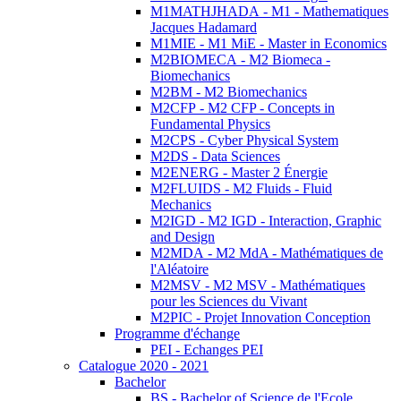
M1MATHJHADA - M1 - Mathematiques
Jacques Hadamard
M1MIE - M1 MiE - Master in Economics
M2BIOMECA - M2 Biomeca -
Biomechanics
M2BM - M2 Biomechanics
M2CFP - M2 CFP - Concepts in
Fundamental Physics
M2CPS - Cyber Physical System
M2DS - Data Sciences
M2ENERG - Master 2 Énergie
M2FLUIDS - M2 Fluids - Fluid
Mechanics
M2IGD - M2 IGD - Interaction, Graphic
and Design
M2MDA - M2 MdA - Mathématiques de
l'Aléatoire
M2MSV - M2 MSV - Mathématiques
pour les Sciences du Vivant
M2PIC - Projet Innovation Conception
Programme d'échange
PEI - Echanges PEI
Catalogue 2020 - 2021
Bachelor
BS - Bachelor of Science de l'Ecole