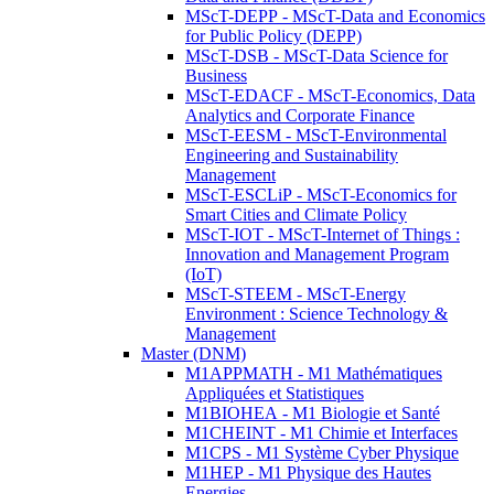
MScT-DEPP - MScT-Data and Economics
for Public Policy (DEPP)
MScT-DSB - MScT-Data Science for
Business
MScT-EDACF - MScT-Economics, Data
Analytics and Corporate Finance
MScT-EESM - MScT-Environmental
Engineering and Sustainability
Management
MScT-ESCLiP - MScT-Economics for
Smart Cities and Climate Policy
MScT-IOT - MScT-Internet of Things :
Innovation and Management Program
(IoT)
MScT-STEEM - MScT-Energy
Environment : Science Technology &
Management
Master (DNM)
M1APPMATH - M1 Mathématiques
Appliquées et Statistiques
M1BIOHEA - M1 Biologie et Santé
M1CHEINT - M1 Chimie et Interfaces
M1CPS - M1 Système Cyber Physique
M1HEP - M1 Physique des Hautes
Energies