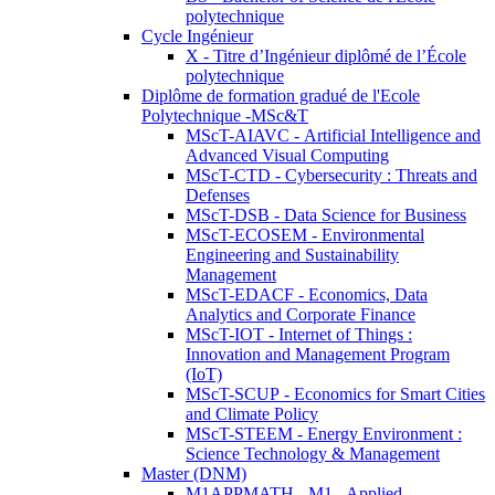
polytechnique
Cycle Ingénieur
X - Titre d’Ingénieur diplômé de l’École
polytechnique
Diplôme de formation gradué de l'Ecole
Polytechnique -MSc&T
MScT-AIAVC - Artificial Intelligence and
Advanced Visual Computing
MScT-CTD - Cybersecurity : Threats and
Defenses
MScT-DSB - Data Science for Business
MScT-ECOSEM - Environmental
Engineering and Sustainability
Management
MScT-EDACF - Economics, Data
Analytics and Corporate Finance
MScT-IOT - Internet of Things :
Innovation and Management Program
(IoT)
MScT-SCUP - Economics for Smart Cities
and Climate Policy
MScT-STEEM - Energy Environment :
Science Technology & Management
Master (DNM)
M1APPMATH - M1 - Applied