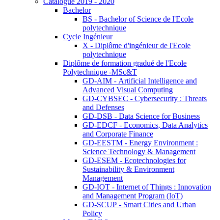
Catalogue 2019 - 2020
Bachelor
BS - Bachelor of Science de l'Ecole
polytechnique
Cycle Ingénieur
X - Diplôme d'ingénieur de l'Ecole
polytechnique
Diplôme de formation gradué de l'Ecole
Polytechnique -MSc&T
GD-AIM - Artificial Intelligence and
Advanced Visual Computing
GD-CYBSEC - Cybersecurity : Threats
and Defenses
GD-DSB - Data Science for Business
GD-EDCF - Economics, Data Analytics
and Corporate Finance
GD-EESTM - Energy Environment :
Science Technology & Management
GD-ESEM - Ecotechnologies for
Sustainability & Environment
Management
GD-IOT - Internet of Things : Innovation
and Management Program (IoT)
GD-SCUP - Smart Cities and Urban
Policy