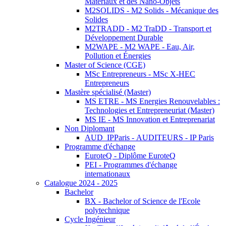
Matériaux et des Nano-Objets
M2SOLIDS - M2 Solids - Mécanique des
Solides
M2TRADD - M2 TraDD - Transport et
Développement Durable
M2WAPE - M2 WAPE - Eau, Air,
Pollution et Énergies
Master of Science (CGE)
MSc Entrepreneurs - MSc X-HEC
Entrepreneurs
Mastère spécialisé (Master)
MS ETRE - MS Energies Renouvelables :
Technologies et Entrepreneuriat (Master)
MS IE - MS Innovation et Entreprenariat
Non Diplomant
AUD_IPParis - AUDITEURS - IP Paris
Programme d'échange
EuroteQ - Diplôme EuroteQ
PEI - Programmes d'échange
internationaux
Catalogue 2024 - 2025
Bachelor
BX - Bachelor of Science de l'Ecole
polytechnique
Cycle Ingénieur