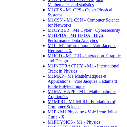
Mathematics and statistics
M1CPS - M1 CPS - Cyber Physical
Systems
M1CSN - M1 CSN - Computer Science
for Networks
M1CYBER - M1 Cyber - Cybersecurity
M1HPDA - M1 HPDA - High
Performance Data Analytics
M1I - M1 Informatique - Voie Jacques
Herbrand - X
M1IGD - M1 IGD - Interaction, Graphic
and Design
M1INTTRACPHY - M1 - International
Track in Physics
M1MAP - M1 Mathématiques et
Applications - Voie Jacques Hadamard -
École Polytechnique
M1MATHAPP - M1 - Mathématiques
Appliquées
M1MPRI - M1 MPRI - Foudations of
Computer Science
M1P - M1 Physique - Voie Irène Joliot
Curie - X
M1PHYSICS - M1 - Physics