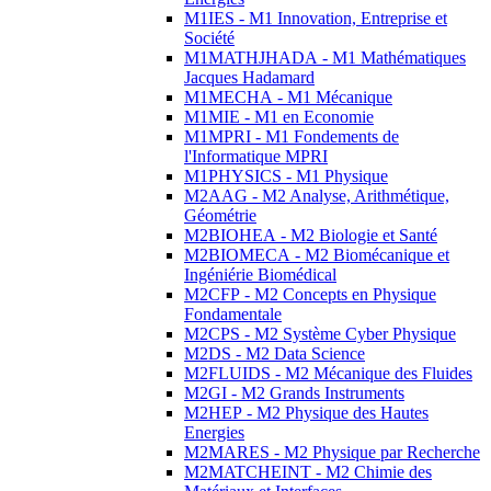
M1IES - M1 Innovation, Entreprise et
Société
M1MATHJHADA - M1 Mathématiques
Jacques Hadamard
M1MECHA - M1 Mécanique
M1MIE - M1 en Economie
M1MPRI - M1 Fondements de
l'Informatique MPRI
M1PHYSICS - M1 Physique
M2AAG - M2 Analyse, Arithmétique,
Géométrie
M2BIOHEA - M2 Biologie et Santé
M2BIOMECA - M2 Biomécanique et
Ingéniérie Biomédical
M2CFP - M2 Concepts en Physique
Fondamentale
M2CPS - M2 Système Cyber Physique
M2DS - M2 Data Science
M2FLUIDS - M2 Mécanique des Fluides
M2GI - M2 Grands Instruments
M2HEP - M2 Physique des Hautes
Energies
M2MARES - M2 Physique par Recherche
M2MATCHEINT - M2 Chimie des