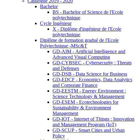
Catalogue 2019 - 2020
Bachelor
BS - Bachelor of Science de l'Ecole
polytechnique
Cycle Ingénieur
X - Diplôme d'ingénieur de l'Ecole
polytechnique
Diplôme de formation gradué de l'Ecole
Polytechnique -MSc&T
GD-AIM - Artificial Intelligence and
Advanced Visual Computing
GD-CYBSEC - Cybersecurity : Threats
and Defenses
GD-DSB - Data Science for Business
GD-EDCF - Economics, Data Analytics
and Corporate Finance
GD-EESTM - Energy Environment :
Science Technology & Management
GD-ESEM - Ecotechnologies for
Sustainability & Environment
Management
GD-IOT - Internet of Things : Innovation
and Management Program (IoT)
GD-SCUP - Smart Cities and Urban
Policy