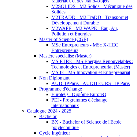
Matériaux et des Nano-Objets
M2SOLIDS - M2 Solids - Mécanique des
Solides
M2TRADD - M2 TraDD - Transport et
Développement Durable
M2WAPE - M2 WAPE - Eau, Air,
Pollution et Énergies
Master of Science (CGE)
MSc Entrepreneurs - MSc X-HEC
Entrepreneurs
Mastère spécialisé (Master)
MS ETRE - MS Energies Renouvelables :
Technologies et Entrepreneuriat (Master)
MS IE - MS Innovation et Entreprenariat
Non Diplomant
AUD_IPParis - AUDITEURS - IP Paris
Programme d'échange
EuroteQ - Diplôme EuroteQ
PEI - Programmes d'échange
internationaux
Catalogue 2024 - 2025
Bachelor
BX - Bachelor of Science de l'Ecole
polytechnique
Cycle Ingénieur