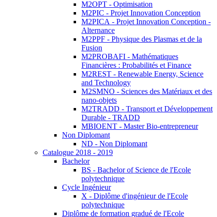
M2OPT - Optimisation
M2PIC - Projet Innovation Conception
M2PICA - Projet Innovation Conception -
Alternance
M2PPF - Physique des Plasmas et de la
Fusion
M2PROBAFI - Mathématiques
Financières : Probabilités et Finance
M2REST - Renewable Energy, Science
and Technology
M2SMNO - Sciences des Matériaux et des
nano-objets
M2TRADD - Transport et Développement
Durable - TRADD
MBIOENT - Master Bio-entrepreneur
Non Diplomant
ND - Non Diplomant
Catalogue 2018 - 2019
Bachelor
BS - Bachelor of Science de l'Ecole
polytechnique
Cycle Ingénieur
X - Diplôme d'ingénieur de l'Ecole
polytechnique
Diplôme de formation gradué de l'Ecole