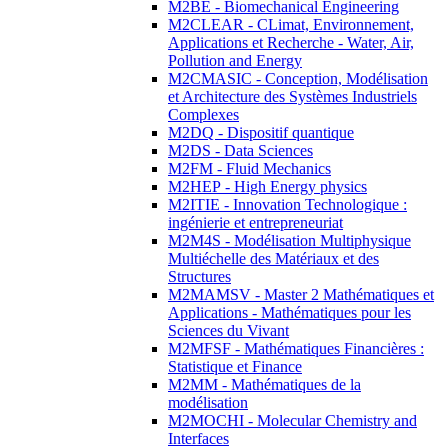
M2BE - Biomechanical Engineering
M2CLEAR - CLimat, Environnement,
Applications et Recherche - Water, Air,
Pollution and Energy
M2CMASIC - Conception, Modélisation
et Architecture des Systèmes Industriels
Complexes
M2DQ - Dispositif quantique
M2DS - Data Sciences
M2FM - Fluid Mechanics
M2HEP - High Energy physics
M2ITIE - Innovation Technologique :
ingénierie et entrepreneuriat
M2M4S - Modélisation Multiphysique
Multiéchelle des Matériaux et des
Structures
M2MAMSV - Master 2 Mathématiques et
Applications - Mathématiques pour les
Sciences du Vivant
M2MFSF - Mathématiques Financières :
Statistique et Finance
M2MM - Mathématiques de la
modélisation
M2MOCHI - Molecular Chemistry and
Interfaces