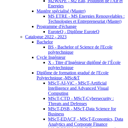
M2WAPE - M2 Eau, Pollution de l'Air et
Energies
Mastère spécialisé (Master)
MS ETRE - MS Energies Renouvelables :
Technologies et Entrepreneuriat (Master)
Programme d'échange
EuroteQ - Diplôme EuroteQ
Catalogue 2022 - 2023
Bachelor
BS - Bachelor of Science de l'Ecole
polytechnique
Cycle Ingénieur
X - Titre d’Ingénieur diplômé de l’École
polytechnique
Diplôme de formation gradué de l'Ecole
Polytechnique -MSc&T
MScT-AI-ViC - MScT-Artificial
Intelligence and Advanced Visual
Computing
MScT-CTD - MScT-Cybersecurity :
Threats and Defenses
MScT-DSB - MScT-Data Science for
Business
MScT-EDACF - MScT-Economics, Data
Analytics and Corporate Finance