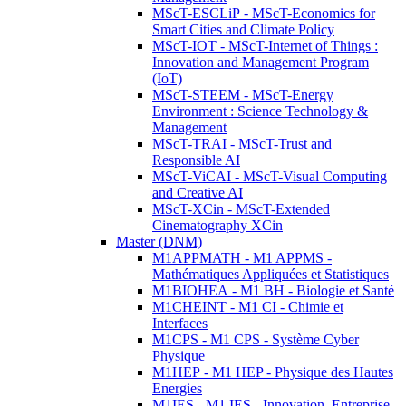
MScT-ESCLiP - MScT-Economics for
Smart Cities and Climate Policy
MScT-IOT - MScT-Internet of Things :
Innovation and Management Program
(IoT)
MScT-STEEM - MScT-Energy
Environment : Science Technology &
Management
MScT-TRAI - MScT-Trust and
Responsible AI
MScT-ViCAI - MScT-Visual Computing
and Creative AI
MScT-XCin - MScT-Extended
Cinematography XCin
Master (DNM)
M1APPMATH - M1 APPMS -
Mathématiques Appliquées et Statistiques
M1BIOHEA - M1 BH - Biologie et Santé
M1CHEINT - M1 CI - Chimie et
Interfaces
M1CPS - M1 CPS - Système Cyber
Physique
M1HEP - M1 HEP - Physique des Hautes
Energies
M1IES - M1 IES - Innovation, Entreprise