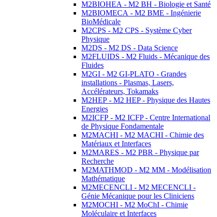
M2BIOHEA - M2 BH - Biologie et Santé
M2BIOMECA - M2 BME - Ingénierie
BioMédicale
M2CPS - M2 CPS - Système Cyber
Physique
M2DS - M2 DS - Data Science
M2FLUIDS - M2 Fluids - Mécanique des
Fluides
M2GI - M2 GI-PLATO - Grandes
installations - Plasmas, Lasers,
Accélérateurs, Tokamaks
M2HEP - M2 HEP - Physique des Hautes
Energies
M2ICFP - M2 ICFP - Centre International
de Physique Fondamentale
M2MACHI - M2 MACHI - Chimie des
Matériaux et Interfaces
M2MARES - M2 PBR - Physique par
Recherche
M2MATHMOD - M2 MM - Modélisation
Mathématique
M2MECENCLI - M2 MECENCLI -
Génie Mécanique pour les Cliniciens
M2MOCHI - M2 MoChI - Chimie
Moléculaire et Interfaces