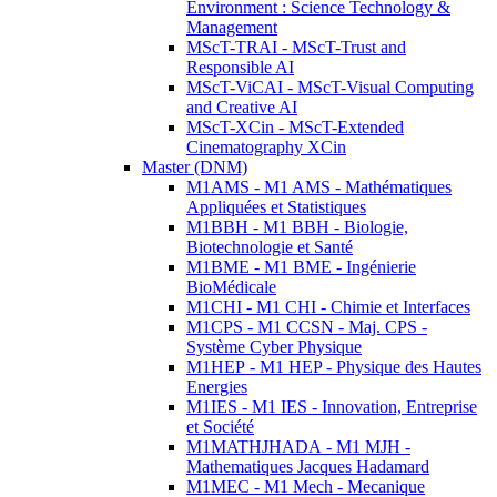
Environment : Science Technology &
Management
MScT-TRAI - MScT-Trust and
Responsible AI
MScT-ViCAI - MScT-Visual Computing
and Creative AI
MScT-XCin - MScT-Extended
Cinematography XCin
Master (DNM)
M1AMS - M1 AMS - Mathématiques
Appliquées et Statistiques
M1BBH - M1 BBH - Biologie,
Biotechnologie et Santé
M1BME - M1 BME - Ingénierie
BioMédicale
M1CHI - M1 CHI - Chimie et Interfaces
M1CPS - M1 CCSN - Maj. CPS -
Système Cyber Physique
M1HEP - M1 HEP - Physique des Hautes
Energies
M1IES - M1 IES - Innovation, Entreprise
et Société
M1MATHJHADA - M1 MJH -
Mathematiques Jacques Hadamard
M1MEC - M1 Mech - Mecanique