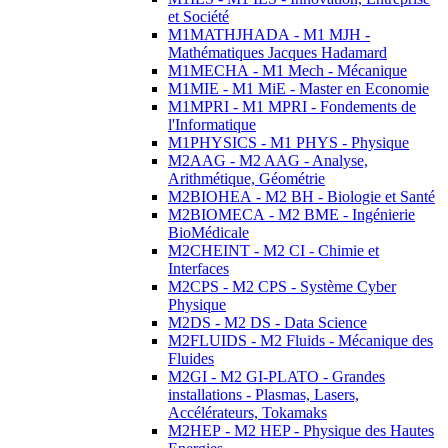
et Société
M1MATHJHADA - M1 MJH -
Mathématiques Jacques Hadamard
M1MECHA - M1 Mech - Mécanique
M1MIE - M1 MiE - Master en Economie
M1MPRI - M1 MPRI - Fondements de
l'Informatique
M1PHYSICS - M1 PHYS - Physique
M2AAG - M2 AAG - Analyse,
Arithmétique, Géométrie
M2BIOHEA - M2 BH - Biologie et Santé
M2BIOMECA - M2 BME - Ingénierie
BioMédicale
M2CHEINT - M2 CI - Chimie et
Interfaces
M2CPS - M2 CPS - Système Cyber
Physique
M2DS - M2 DS - Data Science
M2FLUIDS - M2 Fluids - Mécanique des
Fluides
M2GI - M2 GI-PLATO - Grandes
installations - Plasmas, Lasers,
Accélérateurs, Tokamaks
M2HEP - M2 HEP - Physique des Hautes