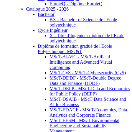
EuroteQ - Diplôme EuroteQ
Catalogue 2025 - 2026
Bachelor
BX - Bachelor of Science de l'Ecole
polytechnique
Cycle Ingénieur
X - Titre d’Ingénieur diplômé de l’École
polytechnique
Diplôme de formation gradué de l'Ecole
Polytechnique -MSc&T
MScT-AI-ViC - MScT-Artificial
Intelligence and Advanced Visual
Computing
MScT-CyS - MScT-Cybersecurity (CyS)
MScT-DDDF - MScT-Double Degree
Data and Finance (DDDF)
MScT-DEPP - MScT-Data and Economics
for Public Policy (DEPP)
MScT-DSAIB - MScT-Data Science and
AI for Business
MScT-EDACF - MScT-Economics, Data
Analytics and Corporate Finance
MScT-EESM - MScT-Environmental
Engineering and Sustainability
Management