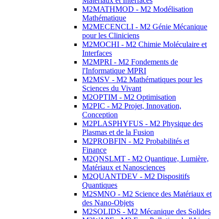
Matériaux et Interfaces
M2MATHMOD - M2 Modélisation
Mathématique
M2MECENCLI - M2 Génie Mécanique
pour les Cliniciens
M2MOCHI - M2 Chimie Moléculaire et
Interfaces
M2MPRI - M2 Fondements de
l'Informatique MPRI
M2MSV - M2 Mathématiques pour les
Sciences du Vivant
M2OPTIM - M2 Optimisation
M2PIC - M2 Projet, Innovation,
Conception
M2PLASPHYFUS - M2 Physique des
Plasmas et de la Fusion
M2PROBFIN - M2 Probabilités et
Finance
M2QNSLMT - M2 Quantique, Lumière,
Matériaux et Nanosciences
M2QUANTDEV - M2 Dispositifs
Quantiques
M2SMNO - M2 Science des Matériaux et
des Nano-Objets
M2SOLIDS - M2 Mécanique des Solides