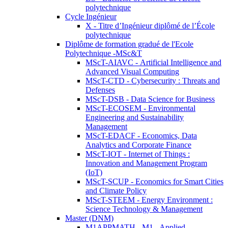
polytechnique
Cycle Ingénieur
X - Titre d’Ingénieur diplômé de l’École
polytechnique
Diplôme de formation gradué de l'Ecole
Polytechnique -MSc&T
MScT-AIAVC - Artificial Intelligence and
Advanced Visual Computing
MScT-CTD - Cybersecurity : Threats and
Defenses
MScT-DSB - Data Science for Business
MScT-ECOSEM - Environmental
Engineering and Sustainability
Management
MScT-EDACF - Economics, Data
Analytics and Corporate Finance
MScT-IOT - Internet of Things :
Innovation and Management Program
(IoT)
MScT-SCUP - Economics for Smart Cities
and Climate Policy
MScT-STEEM - Energy Environment :
Science Technology & Management
Master (DNM)
M1APPMATH - M1 - Applied