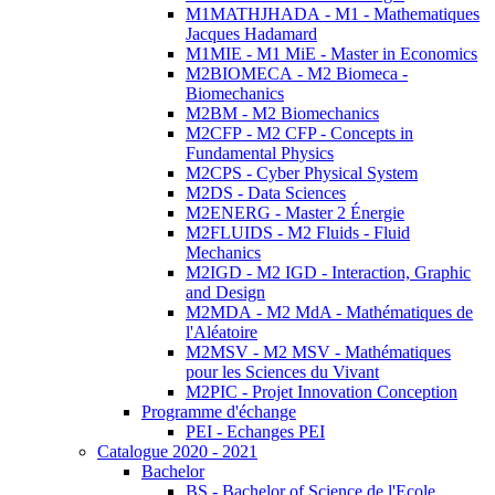
M1MATHJHADA - M1 - Mathematiques
Jacques Hadamard
M1MIE - M1 MiE - Master in Economics
M2BIOMECA - M2 Biomeca -
Biomechanics
M2BM - M2 Biomechanics
M2CFP - M2 CFP - Concepts in
Fundamental Physics
M2CPS - Cyber Physical System
M2DS - Data Sciences
M2ENERG - Master 2 Énergie
M2FLUIDS - M2 Fluids - Fluid
Mechanics
M2IGD - M2 IGD - Interaction, Graphic
and Design
M2MDA - M2 MdA - Mathématiques de
l'Aléatoire
M2MSV - M2 MSV - Mathématiques
pour les Sciences du Vivant
M2PIC - Projet Innovation Conception
Programme d'échange
PEI - Echanges PEI
Catalogue 2020 - 2021
Bachelor
BS - Bachelor of Science de l'Ecole