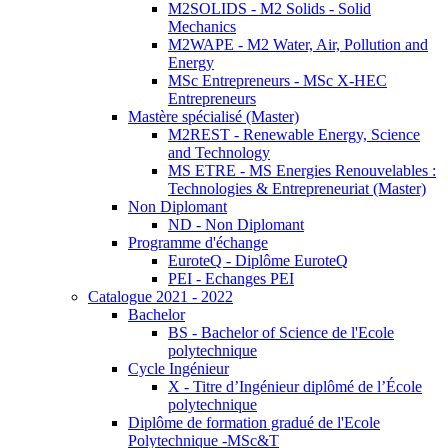
M2SOLIDS - M2 Solids - Solid
Mechanics
M2WAPE - M2 Water, Air, Pollution and
Energy
MSc Entrepreneurs - MSc X-HEC
Entrepreneurs
Mastère spécialisé (Master)
M2REST - Renewable Energy, Science
and Technology
MS ETRE - MS Energies Renouvelables :
Technologies & Entrepreneuriat (Master)
Non Diplomant
ND - Non Diplomant
Programme d'échange
EuroteQ - Diplôme EuroteQ
PEI - Echanges PEI
Catalogue 2021 - 2022
Bachelor
BS - Bachelor of Science de l'Ecole
polytechnique
Cycle Ingénieur
X - Titre d’Ingénieur diplômé de l’École
polytechnique
Diplôme de formation gradué de l'Ecole
Polytechnique -MSc&T