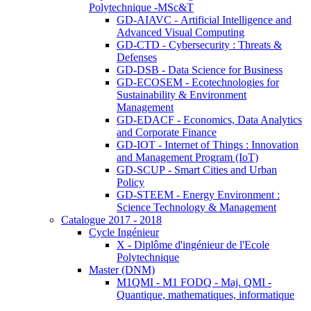
Polytechnique -MSc&T
GD-AIAVC - Artificial Intelligence and
Advanced Visual Computing
GD-CTD - Cybersecurity : Threats &
Defenses
GD-DSB - Data Science for Business
GD-ECOSEM - Ecotechnologies for
Sustainability & Environment
Management
GD-EDACF - Economics, Data Analytics
and Corporate Finance
GD-IOT - Internet of Things : Innovation
and Management Program (IoT)
GD-SCUP - Smart Cities and Urban
Policy
GD-STEEM - Energy Environment :
Science Technology & Management
Catalogue 2017 - 2018
Cycle Ingénieur
X - Diplôme d'ingénieur de l'Ecole
Polytechnique
Master (DNM)
M1QMI - M1 FODQ - Maj. QMI -
Quantique, mathematiques, informatique