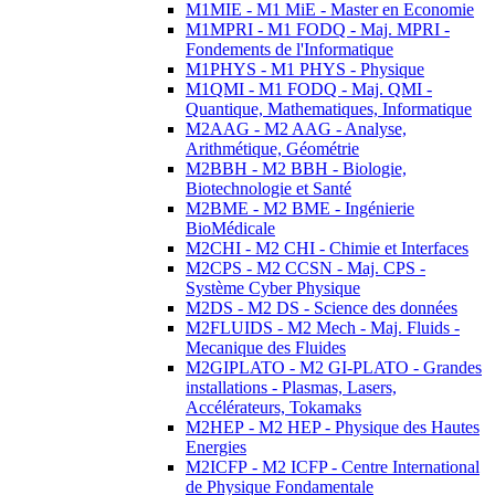
M1MIE - M1 MiE - Master en Economie
M1MPRI - M1 FODQ - Maj. MPRI -
Fondements de l'Informatique
M1PHYS - M1 PHYS - Physique
M1QMI - M1 FODQ - Maj. QMI -
Quantique, Mathematiques, Informatique
M2AAG - M2 AAG - Analyse,
Arithmétique, Géométrie
M2BBH - M2 BBH - Biologie,
Biotechnologie et Santé
M2BME - M2 BME - Ingénierie
BioMédicale
M2CHI - M2 CHI - Chimie et Interfaces
M2CPS - M2 CCSN - Maj. CPS -
Système Cyber Physique
M2DS - M2 DS - Science des données
M2FLUIDS - M2 Mech - Maj. Fluids -
Mecanique des Fluides
M2GIPLATO - M2 GI-PLATO - Grandes
installations - Plasmas, Lasers,
Accélérateurs, Tokamaks
M2HEP - M2 HEP - Physique des Hautes
Energies
M2ICFP - M2 ICFP - Centre International
de Physique Fondamentale