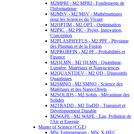
M2MPRI - M2 MPRI - Fondements de
l'Informatique
M2MSV - M2 MSV - Mathématiques
pour les Sciences du Vivant
M2OPTIM - M2 OPT - Optimisation
M2PIC - M2 PIC - Projet, Innovation,
Conception
M2PLASPHYFUS - M2 PPF - Physique
des Plasmas et de la Fusion
M2PROBFIN - M2 PF - Probabilités et
Finance
M2QLMN - M2 QLMN - Quantique,
Lumière, Matériaux et Nanosciences
M2QUANTDEV - M2 QD - Dispositifs
Quantiques
M2SMNO - M2 SMNO - Science des
Matériaux et des Nano-Objets
M2SOLIDS - M2 Solids - Mécanique des
Solides
M2TRADD - M2 TraDD - Transport et
Développement Durable
M2WAPE - M2 WAPE - Eau, Pollution de
l'Air et Energie
Master of Science (CGE)
MSc Entrepreneurs - MSc X-HEC