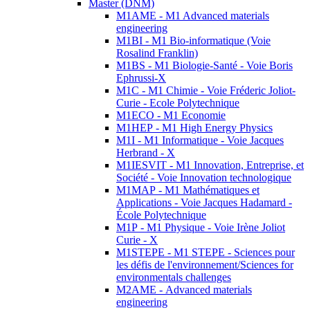
Master (DNM)
M1AME - M1 Advanced materials
engineering
M1BI - M1 Bio-informatique (Voie
Rosalind Franklin)
M1BS - M1 Biologie-Santé - Voie Boris
Ephrussi-X
M1C - M1 Chimie - Voie Fréderic Joliot-
Curie - Ecole Polytechnique
M1ECO - M1 Economie
M1HEP - M1 High Energy Physics
M1I - M1 Informatique - Voie Jacques
Herbrand - X
M1IESVIT - M1 Innovation, Entreprise, et
Société - Voie Innovation technologique
M1MAP - M1 Mathématiques et
Applications - Voie Jacques Hadamard -
École Polytechnique
M1P - M1 Physique - Voie Irène Joliot
Curie - X
M1STEPE - M1 STEPE - Sciences pour
les défis de l'environnement/Sciences for
environmentals challenges
M2AME - Advanced materials
engineering