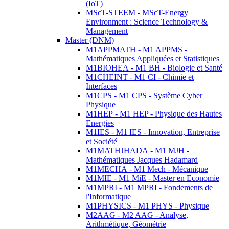
(IoT)
MScT-STEEM - MScT-Energy
Environment : Science Technology &
Management
Master (DNM)
M1APPMATH - M1 APPMS -
Mathématiques Appliquées et Statistiques
M1BIOHEA - M1 BH - Biologie et Santé
M1CHEINT - M1 CI - Chimie et
Interfaces
M1CPS - M1 CPS - Système Cyber
Physique
M1HEP - M1 HEP - Physique des Hautes
Energies
M1IES - M1 IES - Innovation, Entreprise
et Société
M1MATHJHADA - M1 MJH -
Mathématiques Jacques Hadamard
M1MECHA - M1 Mech - Mécanique
M1MIE - M1 MiE - Master en Economie
M1MPRI - M1 MPRI - Fondements de
l'Informatique
M1PHYSICS - M1 PHYS - Physique
M2AAG - M2 AAG - Analyse,
Arithmétique, Géométrie