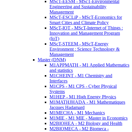
MScT-EESM - MScT-Environmental
Engineering and Sustainability
Management
MScT-ESCLiP - MScT-Economics for
Smart Cities and Climate Policy
MScT-IOT - MScT-Internet of Things :
Innovation and Management Program
(IoT)
MScT-STEEM - MScT-Energy
Environment : Science Technology &
Management
Master (DNM)
M1APPMATH - M1 Applied Mathematics
and statistics
M1CHEINT - M1 Chemistry and
Interfaces
M1CPS - M1 CPS - Cyber Physical
Systems
M1HEP - M1 High Energy Physics
M1MATHJHADA - M1 Mathematiques
Jacques Hadamard
M1MECHA - M1 Mechanics
M1MIE - M1 MIE - Master in Economics
M2BIOHEA - M2 Biology and Health
M2BIOMECA - M2 Biomeca -