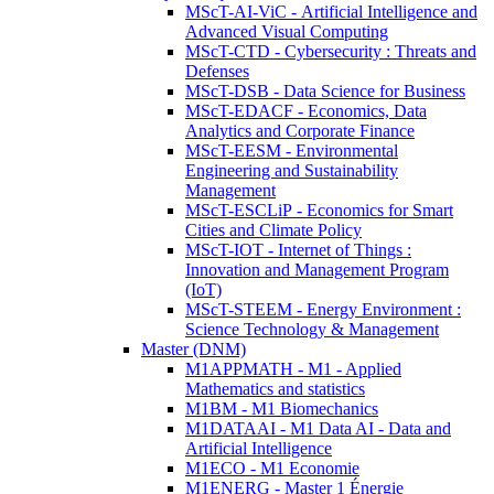
MScT-AI-ViC - Artificial Intelligence and
Advanced Visual Computing
MScT-CTD - Cybersecurity : Threats and
Defenses
MScT-DSB - Data Science for Business
MScT-EDACF - Economics, Data
Analytics and Corporate Finance
MScT-EESM - Environmental
Engineering and Sustainability
Management
MScT-ESCLiP - Economics for Smart
Cities and Climate Policy
MScT-IOT - Internet of Things :
Innovation and Management Program
(IoT)
MScT-STEEM - Energy Environment :
Science Technology & Management
Master (DNM)
M1APPMATH - M1 - Applied
Mathematics and statistics
M1BM - M1 Biomechanics
M1DATAAI - M1 Data AI - Data and
Artificial Intelligence
M1ECO - M1 Economie
M1ENERG - Master 1 Énergie