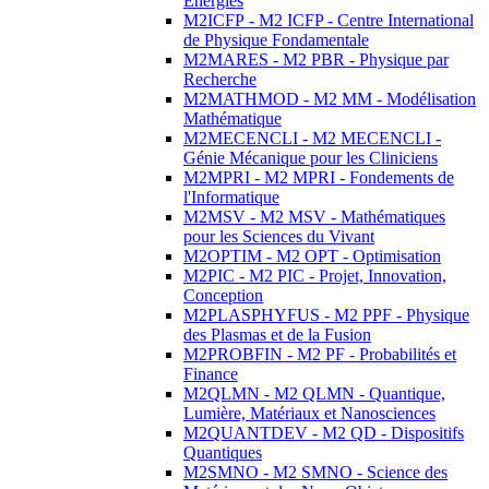
Energies
M2ICFP - M2 ICFP - Centre International
de Physique Fondamentale
M2MARES - M2 PBR - Physique par
Recherche
M2MATHMOD - M2 MM - Modélisation
Mathématique
M2MECENCLI - M2 MECENCLI -
Génie Mécanique pour les Cliniciens
M2MPRI - M2 MPRI - Fondements de
l'Informatique
M2MSV - M2 MSV - Mathématiques
pour les Sciences du Vivant
M2OPTIM - M2 OPT - Optimisation
M2PIC - M2 PIC - Projet, Innovation,
Conception
M2PLASPHYFUS - M2 PPF - Physique
des Plasmas et de la Fusion
M2PROBFIN - M2 PF - Probabilités et
Finance
M2QLMN - M2 QLMN - Quantique,
Lumière, Matériaux et Nanosciences
M2QUANTDEV - M2 QD - Dispositifs
Quantiques
M2SMNO - M2 SMNO - Science des