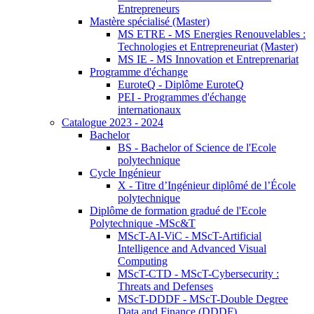
Entrepreneurs
Mastère spécialisé (Master)
MS ETRE - MS Energies Renouvelables :
Technologies et Entrepreneuriat (Master)
MS IE - MS Innovation et Entreprenariat
Programme d'échange
EuroteQ - Diplôme EuroteQ
PEI - Programmes d'échange
internationaux
Catalogue 2023 - 2024
Bachelor
BS - Bachelor of Science de l'Ecole
polytechnique
Cycle Ingénieur
X - Titre d’Ingénieur diplômé de l’École
polytechnique
Diplôme de formation gradué de l'Ecole
Polytechnique -MSc&T
MScT-AI-ViC - MScT-Artificial
Intelligence and Advanced Visual
Computing
MScT-CTD - MScT-Cybersecurity :
Threats and Defenses
MScT-DDDF - MScT-Double Degree
Data and Finance (DDDF)