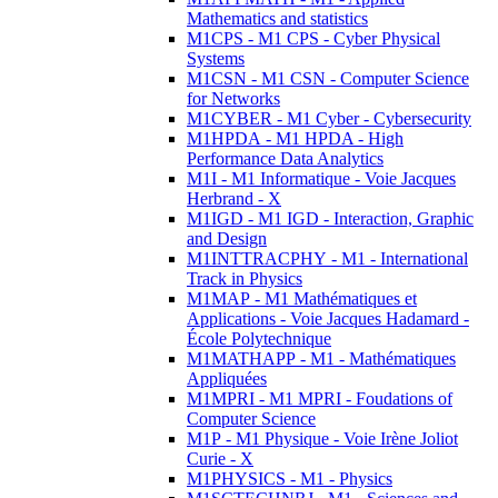
Mathematics and statistics
M1CPS - M1 CPS - Cyber Physical
Systems
M1CSN - M1 CSN - Computer Science
for Networks
M1CYBER - M1 Cyber - Cybersecurity
M1HPDA - M1 HPDA - High
Performance Data Analytics
M1I - M1 Informatique - Voie Jacques
Herbrand - X
M1IGD - M1 IGD - Interaction, Graphic
and Design
M1INTTRACPHY - M1 - International
Track in Physics
M1MAP - M1 Mathématiques et
Applications - Voie Jacques Hadamard -
École Polytechnique
M1MATHAPP - M1 - Mathématiques
Appliquées
M1MPRI - M1 MPRI - Foudations of
Computer Science
M1P - M1 Physique - Voie Irène Joliot
Curie - X
M1PHYSICS - M1 - Physics