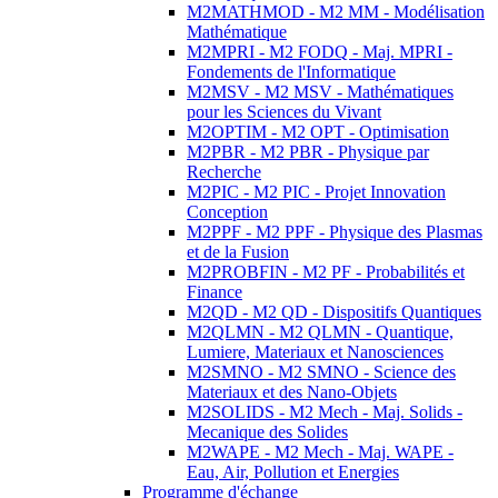
M2MATHMOD - M2 MM - Modélisation
Mathématique
M2MPRI - M2 FODQ - Maj. MPRI -
Fondements de l'Informatique
M2MSV - M2 MSV - Mathématiques
pour les Sciences du Vivant
M2OPTIM - M2 OPT - Optimisation
M2PBR - M2 PBR - Physique par
Recherche
M2PIC - M2 PIC - Projet Innovation
Conception
M2PPF - M2 PPF - Physique des Plasmas
et de la Fusion
M2PROBFIN - M2 PF - Probabilités et
Finance
M2QD - M2 QD - Dispositifs Quantiques
M2QLMN - M2 QLMN - Quantique,
Lumiere, Materiaux et Nanosciences
M2SMNO - M2 SMNO - Science des
Materiaux et des Nano-Objets
M2SOLIDS - M2 Mech - Maj. Solids -
Mecanique des Solides
M2WAPE - M2 Mech - Maj. WAPE -
Eau, Air, Pollution et Energies
Programme d'échange