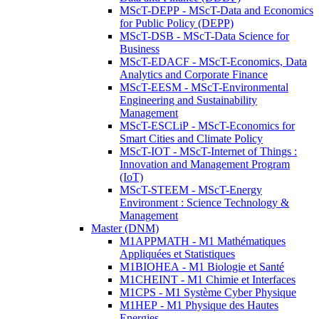
MScT-DEPP - MScT-Data and Economics
for Public Policy (DEPP)
MScT-DSB - MScT-Data Science for
Business
MScT-EDACF - MScT-Economics, Data
Analytics and Corporate Finance
MScT-EESM - MScT-Environmental
Engineering and Sustainability
Management
MScT-ESCLiP - MScT-Economics for
Smart Cities and Climate Policy
MScT-IOT - MScT-Internet of Things :
Innovation and Management Program
(IoT)
MScT-STEEM - MScT-Energy
Environment : Science Technology &
Management
Master (DNM)
M1APPMATH - M1 Mathématiques
Appliquées et Statistiques
M1BIOHEA - M1 Biologie et Santé
M1CHEINT - M1 Chimie et Interfaces
M1CPS - M1 Système Cyber Physique
M1HEP - M1 Physique des Hautes
Energies