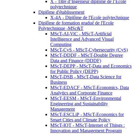
X - Titre d’Ingénieur diplômé de l’École
polytechnique
Diplôme d'établissement
X-4A - Diplôme de l'Ecole polytechnique
Diplôme de formation gradué de l'Ecole
Polytechnique -MSc&T
MScT-AI-ViC - MScT-Artificial
Intelligence and Advanced Visual
Computing
MScT-CyS - MScT-Cybersecurity (CyS)
MScT-DDDF - MScT-Double Degree
Data and Finance (DDDF)
MScT-DEPP - MScT-Data and Economics
for Public Policy (DEPP)
MScT-DSB - MScT-Data Science for
Business
MScT-EDACF - MScT-Economics, Data
Analytics and Corporate Finance
MScT-EESM - MScT-Environmental
Engineering and Sustainability
Management
MScT-ESCLiP - MScT-Economics for
Smart Cities and Climate Policy
MScT-IOT - MScT-Internet of Things :
Innovation and Management Program