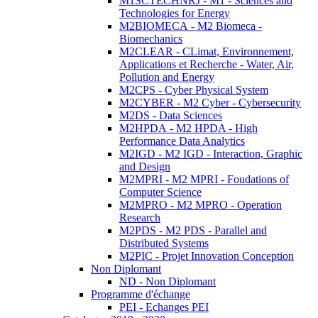
M1SCTECHNRJ - M1 - Sciences and
Technologies for Energy
M2BIOMECA - M2 Biomeca -
Biomechanics
M2CLEAR - CLimat, Environnement,
Applications et Recherche - Water, Air,
Pollution and Energy
M2CPS - Cyber Physical System
M2CYBER - M2 Cyber - Cybersecurity
M2DS - Data Sciences
M2HPDA - M2 HPDA - High
Performance Data Analytics
M2IGD - M2 IGD - Interaction, Graphic
and Design
M2MPRI - M2 MPRI - Foudations of
Computer Science
M2MPRO - M2 MPRO - Operation
Research
M2PDS - M2 PDS - Parallel and
Distributed Systems
M2PIC - Projet Innovation Conception
Non Diplomant
ND - Non Diplomant
Programme d'échange
PEI - Echanges PEI