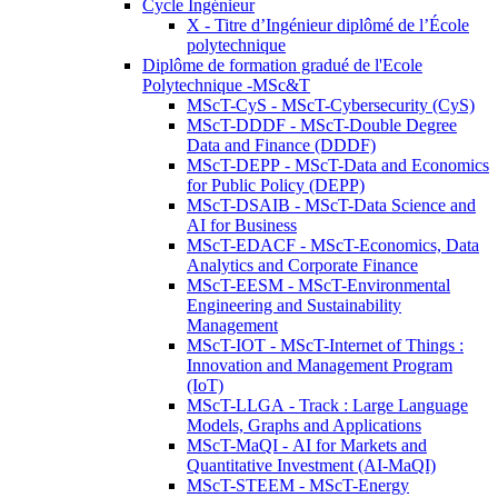
Cycle Ingénieur
X - Titre d’Ingénieur diplômé de l’École
polytechnique
Diplôme de formation gradué de l'Ecole
Polytechnique -MSc&T
MScT-CyS - MScT-Cybersecurity (CyS)
MScT-DDDF - MScT-Double Degree
Data and Finance (DDDF)
MScT-DEPP - MScT-Data and Economics
for Public Policy (DEPP)
MScT-DSAIB - MScT-Data Science and
AI for Business
MScT-EDACF - MScT-Economics, Data
Analytics and Corporate Finance
MScT-EESM - MScT-Environmental
Engineering and Sustainability
Management
MScT-IOT - MScT-Internet of Things :
Innovation and Management Program
(IoT)
MScT-LLGA - Track : Large Language
Models, Graphs and Applications
MScT-MaQI - AI for Markets and
Quantitative Investment (AI-MaQI)
MScT-STEEM - MScT-Energy