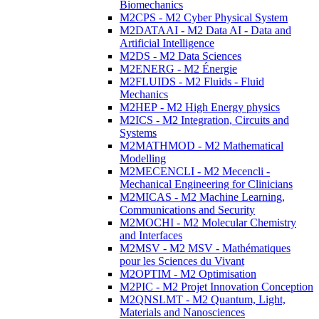
Biomechanics
M2CPS - M2 Cyber Physical System
M2DATAAI - M2 Data AI - Data and
Artificial Intelligence
M2DS - M2 Data Sciences
M2ENERG - M2 Énergie
M2FLUIDS - M2 Fluids - Fluid
Mechanics
M2HEP - M2 High Energy physics
M2ICS - M2 Integration, Circuits and
Systems
M2MATHMOD - M2 Mathematical
Modelling
M2MECENCLI - M2 Mecencli -
Mechanical Engineering for Clinicians
M2MICAS - M2 Machine Learning,
Communications and Security
M2MOCHI - M2 Molecular Chemistry
and Interfaces
M2MSV - M2 MSV - Mathématiques
pour les Sciences du Vivant
M2OPTIM - M2 Optimisation
M2PIC - M2 Projet Innovation Conception
M2QNSLMT - M2 Quantum, Light,
Materials and Nanosciences