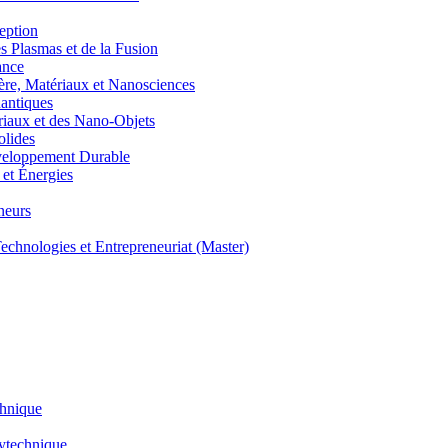
eption
lasmas et de la Fusion
ance
, Matériaux et Nanosciences
ntiques
aux et des Nano-Objets
lides
eloppement Durable
et Énergies
neurs
hnologies et Entrepreneuriat (Master)
chnique
lytechnique