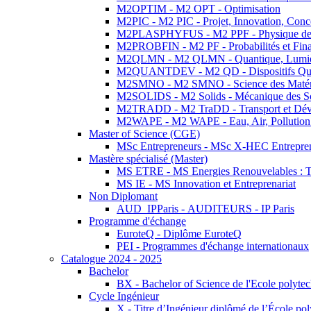
M2OPTIM - M2 OPT - Optimisation
M2PIC - M2 PIC - Projet, Innovation, Conc
M2PLASPHYFUS - M2 PPF - Physique des P
M2PROBFIN - M2 PF - Probabilités et Fin
M2QLMN - M2 QLMN - Quantique, Lumière
M2QUANTDEV - M2 QD - Dispositifs Qua
M2SMNO - M2 SMNO - Science des Matéri
M2SOLIDS - M2 Solids - Mécanique des So
M2TRADD - M2 TraDD - Transport et Dév
M2WAPE - M2 WAPE - Eau, Air, Pollution 
Master of Science (CGE)
MSc Entrepreneurs - MSc X-HEC Entrepre
Mastère spécialisé (Master)
MS ETRE - MS Energies Renouvelables : Tec
MS IE - MS Innovation et Entreprenariat
Non Diplomant
AUD_IPParis - AUDITEURS - IP Paris
Programme d'échange
EuroteQ - Diplôme EuroteQ
PEI - Programmes d'échange internationaux
Catalogue 2024 - 2025
Bachelor
BX - Bachelor of Science de l'Ecole polyte
Cycle Ingénieur
X - Titre d’Ingénieur diplômé de l’École po