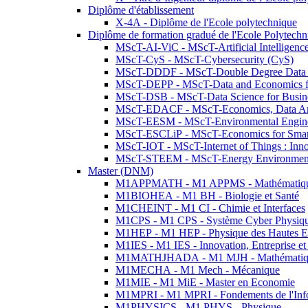
Diplôme d'établissement
X-4A - Diplôme de l'Ecole polytechnique
Diplôme de formation gradué de l'Ecole Polytec
MScT-AI-ViC - MScT-Artificial Intelligen
MScT-CyS - MScT-Cybersecurity (CyS)
MScT-DDDF - MScT-Double Degree Data 
MScT-DEPP - MScT-Data and Economics fo
MScT-DSB - MScT-Data Science for Busin
MScT-EDACF - MScT-Economics, Data Anal
MScT-EESM - MScT-Environmental Enginee
MScT-ESCLiP - MScT-Economics for Smart 
MScT-IOT - MScT-Internet of Things : Inn
MScT-STEEM - MScT-Energy Environment 
Master (DNM)
M1APPMATH - M1 APPMS - Mathématiques A
M1BIOHEA - M1 BH - Biologie et Santé
M1CHEINT - M1 CI - Chimie et Interfaces
M1CPS - M1 CPS - Système Cyber Physiq
M1HEP - M1 HEP - Physique des Hautes E
M1IES - M1 IES - Innovation, Entreprise et
M1MATHJHADA - M1 MJH - Mathématiqu
M1MECHA - M1 Mech - Mécanique
M1MIE - M1 MiE - Master en Economie
M1MPRI - M1 MPRI - Fondements de l'Inf
M1PHYSICS - M1 PHYS - Physique