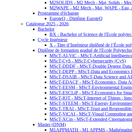
M2SOLIDS - M2 Mech - Maj. Solids - Meca
M2WAPE - M2 Mech - Maj. WAPE - Eau, Air
Programme d'échange
EuroteQ - Diplôme EuroteQ
Catalogue 2025 - 2026
Bachelor
BX - Bachelor of Science de l'Ecole polyte
Cycle Ingénieur
X - Titre d’Ingénieur diplômé de l’École po
Diplôme de formation gradué de l'Ecole Polytec
MScT-AI-ViC - MScT-Artificial Intelligen
MScT-CyS - MScT-Cybersecurity (CyS)
MScT-DDDF - MScT-Double Degree Data 
MScT-DEPP - MScT-Data and Economics fo
MScT-DSAIB - MScT-Data Science and AI 
MScT-EDACF - MScT-Economics, Data Anal
MScT-EESM - MScT-Environmental Enginee
MScT-ESCLiP - MScT-Economics for Smart 
MScT-IOT - MScT-Internet of Things : Inn
MScT-STEEM - MScT-Energy Environment 
MScT-TRAI - MScT-Trust and Responsible
MScT-ViCAI - MScT-Visual Computing and
MScT-XCin - MScT-Extended Cinematogr
Master (DNM)
M1APPMATH - M1 APPMS - Mathématiques A