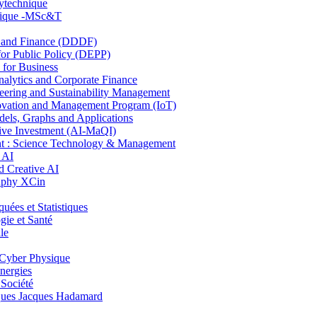
lytechnique
hnique -MSc&T
and Finance (DDDF)
r Public Policy (DEPP)
for Business
ytics and Corporate Finance
ring and Sustainability Management
ovation and Management Program (IoT)
ls, Graphs and Applications
ive Investment (AI-MaQI)
: Science Technology & Management
 AI
 Creative AI
aphy XCin
es et Statistiques
ie et Santé
le
Cyber Physique
nergies
 Société
es Jacques Hadamard