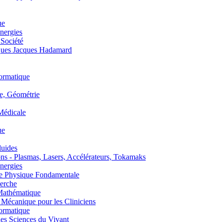
ue
nergies
 Société
es Jacques Hadamard
ormatique
, Géométrie
édicale
ue
uides
s - Plasmas, Lasers, Accélérateurs, Tokamaks
nergies
de Physique Fondamentale
erche
athématique
anique pour les Cliniciens
ormatique
s Sciences du Vivant