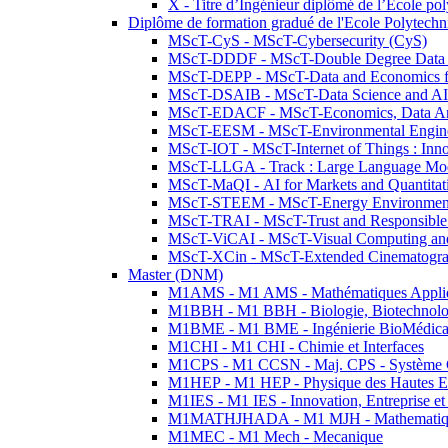
X - Titre d’Ingénieur diplômé de l’École po
Diplôme de formation gradué de l'Ecole Polytec
MScT-CyS - MScT-Cybersecurity (CyS)
MScT-DDDF - MScT-Double Degree Data 
MScT-DEPP - MScT-Data and Economics fo
MScT-DSAIB - MScT-Data Science and AI 
MScT-EDACF - MScT-Economics, Data Anal
MScT-EESM - MScT-Environmental Enginee
MScT-IOT - MScT-Internet of Things : Inn
MScT-LLGA - Track : Large Language Mode
MScT-MaQI - AI for Markets and Quantitat
MScT-STEEM - MScT-Energy Environment 
MScT-TRAI - MScT-Trust and Responsible
MScT-ViCAI - MScT-Visual Computing and
MScT-XCin - MScT-Extended Cinematogr
Master (DNM)
M1AMS - M1 AMS - Mathématiques Appliqué
M1BBH - M1 BBH - Biologie, Biotechnolog
M1BME - M1 BME - Ingénierie BioMédica
M1CHI - M1 CHI - Chimie et Interfaces
M1CPS - M1 CCSN - Maj. CPS - Système 
M1HEP - M1 HEP - Physique des Hautes E
M1IES - M1 IES - Innovation, Entreprise et
M1MATHJHADA - M1 MJH - Mathematiqu
M1MEC - M1 Mech - Mecanique