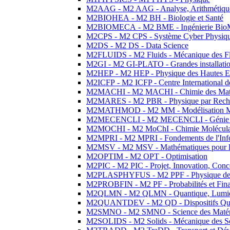
M2AAG - M2 AAG - Analyse, Arithmétique
M2BIOHEA - M2 BH - Biologie et Santé
M2BIOMECA - M2 BME - Ingénierie BioM
M2CPS - M2 CPS - Système Cyber Physiq
M2DS - M2 DS - Data Science
M2FLUIDS - M2 Fluids - Mécanique des Fl
M2GI - M2 GI-PLATO - Grandes installation
M2HEP - M2 HEP - Physique des Hautes E
M2ICFP - M2 ICFP - Centre International 
M2MACHI - M2 MACHI - Chimie des Matéri
M2MARES - M2 PBR - Physique par Rech
M2MATHMOD - M2 MM - Modélisation M
M2MECENCLI - M2 MECENCLI - Génie Méc
M2MOCHI - M2 MoChI - Chimie Moléculaire
M2MPRI - M2 MPRI - Fondements de l'Inf
M2MSV - M2 MSV - Mathématiques pour le
M2OPTIM - M2 OPT - Optimisation
M2PIC - M2 PIC - Projet, Innovation, Conc
M2PLASPHYFUS - M2 PPF - Physique des P
M2PROBFIN - M2 PF - Probabilités et Fin
M2QLMN - M2 QLMN - Quantique, Lumière
M2QUANTDEV - M2 QD - Dispositifs Qua
M2SMNO - M2 SMNO - Science des Matéri
M2SOLIDS - M2 Solids - Mécanique des So