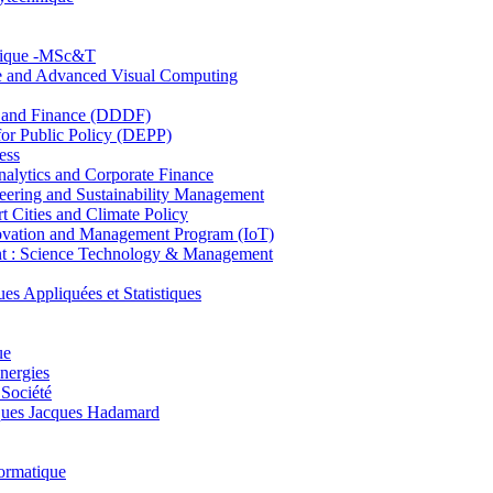
hnique -MSc&T
ce and Advanced Visual Computing
and Finance (DDDF)
r Public Policy (DEPP)
ess
ytics and Corporate Finance
ring and Sustainability Management
Cities and Climate Policy
ovation and Management Program (IoT)
: Science Technology & Management
ppliquées et Statistiques
ue
nergies
 Société
es Jacques Hadamard
ormatique