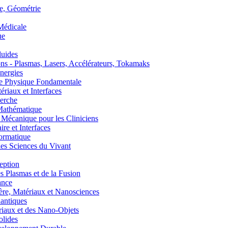
, Géométrie
édicale
ue
uides
s - Plasmas, Lasers, Accélérateurs, Tokamaks
nergies
de Physique Fondamentale
aux et Interfaces
erche
athématique
anique pour les Cliniciens
 et Interfaces
ormatique
s Sciences du Vivant
eption
lasmas et de la Fusion
ance
, Matériaux et Nanosciences
ntiques
aux et des Nano-Objets
lides