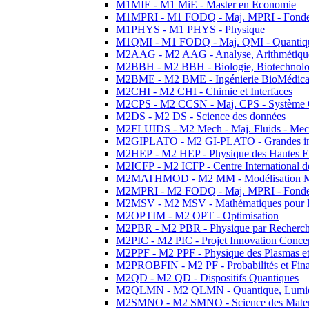
M1MIE - M1 MiE - Master en Economie
M1MPRI - M1 FODQ - Maj. MPRI - Fondeme
M1PHYS - M1 PHYS - Physique
M1QMI - M1 FODQ - Maj. QMI - Quantique
M2AAG - M2 AAG - Analyse, Arithmétique
M2BBH - M2 BBH - Biologie, Biotechnolog
M2BME - M2 BME - Ingénierie BioMédica
M2CHI - M2 CHI - Chimie et Interfaces
M2CPS - M2 CCSN - Maj. CPS - Système 
M2DS - M2 DS - Science des données
M2FLUIDS - M2 Mech - Maj. Fluids - Meca
M2GIPLATO - M2 GI-PLATO - Grandes instal
M2HEP - M2 HEP - Physique des Hautes E
M2ICFP - M2 ICFP - Centre International 
M2MATHMOD - M2 MM - Modélisation M
M2MPRI - M2 FODQ - Maj. MPRI - Fondeme
M2MSV - M2 MSV - Mathématiques pour le
M2OPTIM - M2 OPT - Optimisation
M2PBR - M2 PBR - Physique par Recherc
M2PIC - M2 PIC - Projet Innovation Conce
M2PPF - M2 PPF - Physique des Plasmas et
M2PROBFIN - M2 PF - Probabilités et Fin
M2QD - M2 QD - Dispositifs Quantiques
M2QLMN - M2 QLMN - Quantique, Lumiere
M2SMNO - M2 SMNO - Science des Materi