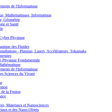
nts de l'Informatique
, Mathematiques, Informatique
, Géométrie
ie et Santé
le
Cyber Physique
nique des Fluides
lations - Plasmas, Lasers, Accélérateurs, Tokamaks
nergies
de Physique Fondamentale
athématique
nts de l'Informatique
s Sciences du Vivant
he
ption
 de la Fusion
ance
, Materiaux et Nanosciences
aux et des Nano-Objets