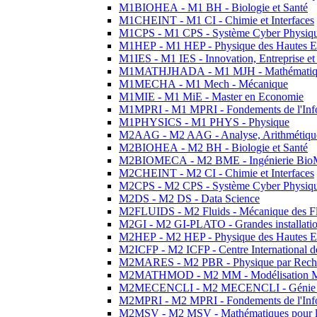
M1BIOHEA - M1 BH - Biologie et Santé
M1CHEINT - M1 CI - Chimie et Interfaces
M1CPS - M1 CPS - Système Cyber Physiq
M1HEP - M1 HEP - Physique des Hautes E
M1IES - M1 IES - Innovation, Entreprise et
M1MATHJHADA - M1 MJH - Mathématiqu
M1MECHA - M1 Mech - Mécanique
M1MIE - M1 MiE - Master en Economie
M1MPRI - M1 MPRI - Fondements de l'Inf
M1PHYSICS - M1 PHYS - Physique
M2AAG - M2 AAG - Analyse, Arithmétique
M2BIOHEA - M2 BH - Biologie et Santé
M2BIOMECA - M2 BME - Ingénierie BioM
M2CHEINT - M2 CI - Chimie et Interfaces
M2CPS - M2 CPS - Système Cyber Physiq
M2DS - M2 DS - Data Science
M2FLUIDS - M2 Fluids - Mécanique des Fl
M2GI - M2 GI-PLATO - Grandes installation
M2HEP - M2 HEP - Physique des Hautes E
M2ICFP - M2 ICFP - Centre International 
M2MARES - M2 PBR - Physique par Rech
M2MATHMOD - M2 MM - Modélisation M
M2MECENCLI - M2 MECENCLI - Génie Méc
M2MPRI - M2 MPRI - Fondements de l'Inf
M2MSV - M2 MSV - Mathématiques pour le