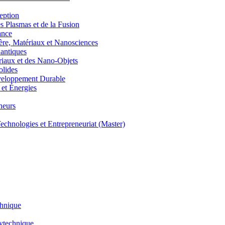
eption
lasmas et de la Fusion
ance
, Matériaux et Nanosciences
ntiques
aux et des Nano-Objets
lides
eloppement Durable
et Énergies
neurs
hnologies et Entrepreneuriat (Master)
chnique
lytechnique