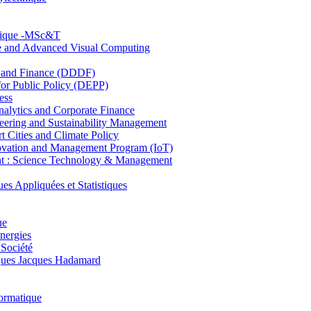
hnique -MSc&T
ce and Advanced Visual Computing
and Finance (DDDF)
r Public Policy (DEPP)
ess
ytics and Corporate Finance
ring and Sustainability Management
Cities and Climate Policy
ovation and Management Program (IoT)
: Science Technology & Management
ppliquées et Statistiques
ue
nergies
 Société
es Jacques Hadamard
ormatique