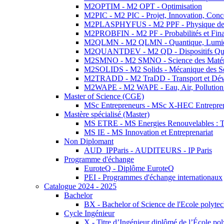
M2OPTIM - M2 OPT - Optimisation
M2PIC - M2 PIC - Projet, Innovation, Conc
M2PLASPHYFUS - M2 PPF - Physique des P
M2PROBFIN - M2 PF - Probabilités et Fin
M2QLMN - M2 QLMN - Quantique, Lumière
M2QUANTDEV - M2 QD - Dispositifs Qua
M2SMNO - M2 SMNO - Science des Matéri
M2SOLIDS - M2 Solids - Mécanique des So
M2TRADD - M2 TraDD - Transport et Dév
M2WAPE - M2 WAPE - Eau, Air, Pollution 
Master of Science (CGE)
MSc Entrepreneurs - MSc X-HEC Entrepre
Mastère spécialisé (Master)
MS ETRE - MS Energies Renouvelables : Tec
MS IE - MS Innovation et Entreprenariat
Non Diplomant
AUD_IPParis - AUDITEURS - IP Paris
Programme d'échange
EuroteQ - Diplôme EuroteQ
PEI - Programmes d'échange internationaux
Catalogue 2024 - 2025
Bachelor
BX - Bachelor of Science de l'Ecole polyte
Cycle Ingénieur
X - Titre d’Ingénieur diplômé de l’École po