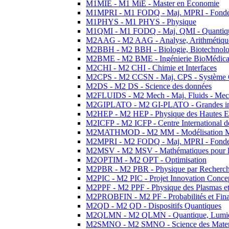
M1MIE - M1 MiE - Master en Economie
M1MPRI - M1 FODQ - Maj. MPRI - Fondeme
M1PHYS - M1 PHYS - Physique
M1QMI - M1 FODQ - Maj. QMI - Quantique
M2AAG - M2 AAG - Analyse, Arithmétique
M2BBH - M2 BBH - Biologie, Biotechnolog
M2BME - M2 BME - Ingénierie BioMédica
M2CHI - M2 CHI - Chimie et Interfaces
M2CPS - M2 CCSN - Maj. CPS - Système 
M2DS - M2 DS - Science des données
M2FLUIDS - M2 Mech - Maj. Fluids - Meca
M2GIPLATO - M2 GI-PLATO - Grandes instal
M2HEP - M2 HEP - Physique des Hautes E
M2ICFP - M2 ICFP - Centre International 
M2MATHMOD - M2 MM - Modélisation M
M2MPRI - M2 FODQ - Maj. MPRI - Fondeme
M2MSV - M2 MSV - Mathématiques pour le
M2OPTIM - M2 OPT - Optimisation
M2PBR - M2 PBR - Physique par Recherc
M2PIC - M2 PIC - Projet Innovation Conce
M2PPF - M2 PPF - Physique des Plasmas et
M2PROBFIN - M2 PF - Probabilités et Fin
M2QD - M2 QD - Dispositifs Quantiques
M2QLMN - M2 QLMN - Quantique, Lumiere
M2SMNO - M2 SMNO - Science des Materi