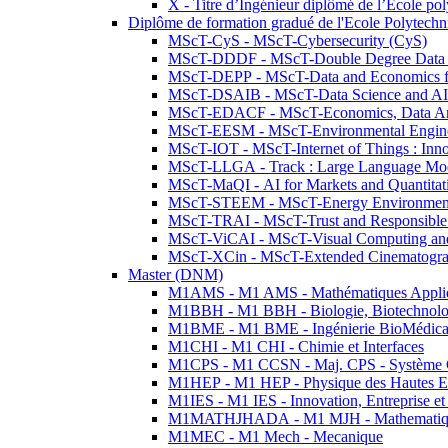
X - Titre d’Ingénieur diplômé de l’École po
Diplôme de formation gradué de l'Ecole Polytec
MScT-CyS - MScT-Cybersecurity (CyS)
MScT-DDDF - MScT-Double Degree Data 
MScT-DEPP - MScT-Data and Economics fo
MScT-DSAIB - MScT-Data Science and AI 
MScT-EDACF - MScT-Economics, Data Anal
MScT-EESM - MScT-Environmental Enginee
MScT-IOT - MScT-Internet of Things : Inn
MScT-LLGA - Track : Large Language Mode
MScT-MaQI - AI for Markets and Quantitat
MScT-STEEM - MScT-Energy Environment 
MScT-TRAI - MScT-Trust and Responsible
MScT-ViCAI - MScT-Visual Computing and
MScT-XCin - MScT-Extended Cinematogr
Master (DNM)
M1AMS - M1 AMS - Mathématiques Appliqué
M1BBH - M1 BBH - Biologie, Biotechnolog
M1BME - M1 BME - Ingénierie BioMédica
M1CHI - M1 CHI - Chimie et Interfaces
M1CPS - M1 CCSN - Maj. CPS - Système 
M1HEP - M1 HEP - Physique des Hautes E
M1IES - M1 IES - Innovation, Entreprise et
M1MATHJHADA - M1 MJH - Mathematiqu
M1MEC - M1 Mech - Mecanique