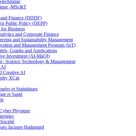
lytechnique
hnique -MSc&T
and Finance (DDDF)
r Public Policy (DEPP)
for Business
ytics and Corporate Finance
ring and Sustainability Management
ovation and Management Program (IoT)
ls, Graphs and Applications
ive Investment (AI-MaQI)
: Science Technology & Management
 AI
 Creative AI
aphy XCin
es et Statistiques
ie et Santé
le
Cyber Physique
nergies
 Société
es Jacques Hadamard