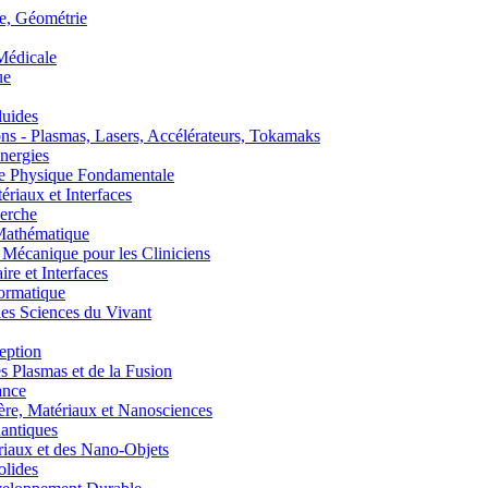
, Géométrie
édicale
ue
uides
s - Plasmas, Lasers, Accélérateurs, Tokamaks
nergies
de Physique Fondamentale
aux et Interfaces
erche
athématique
anique pour les Cliniciens
 et Interfaces
ormatique
s Sciences du Vivant
eption
lasmas et de la Fusion
ance
, Matériaux et Nanosciences
ntiques
aux et des Nano-Objets
lides