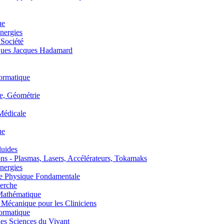
ue
nergies
 Société
es Jacques Hadamard
ormatique
, Géométrie
édicale
ue
uides
s - Plasmas, Lasers, Accélérateurs, Tokamaks
nergies
de Physique Fondamentale
erche
athématique
anique pour les Cliniciens
ormatique
s Sciences du Vivant