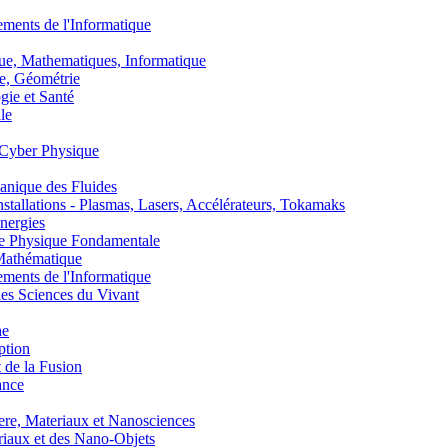
nts de l'Informatique
, Mathematiques, Informatique
, Géométrie
ie et Santé
le
Cyber Physique
nique des Fluides
lations - Plasmas, Lasers, Accélérateurs, Tokamaks
nergies
de Physique Fondamentale
athématique
nts de l'Informatique
s Sciences du Vivant
he
ption
 de la Fusion
ance
, Materiaux et Nanosciences
aux et des Nano-Objets