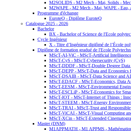
M2SOLIDS - M2 Mech - Maj. Solids - Meca
M2WAPE - M2 Mech - Maj. WAPE - Eau, Air
Programme d'échange
EuroteQ - Diplôme EuroteQ
Catalogue 2025 - 2026
Bachelor
BX - Bachelor of Science de l'Ecole polyte
Cycle Ingénieur
X - Titre d’Ingénieur diplômé de l’École po
Diplôme de formation gradué de l'Ecole Polytec
MScT-AI-ViC - MScT-Artificial Intelligen
MScT-CyS - MScT-Cybersecurity (CyS)
MScT-DDDF - MScT-Double Degree Data 
MScT-DEPP - MScT-Data and Economics fo
MScT-DSAIB - MScT-Data Science and AI 
MScT-EDACF - MScT-Economics, Data Anal
MScT-EESM - MScT-Environmental Enginee
MScT-ESCLiP - MScT-Economics for Smart 
MScT-IOT - MScT-Internet of Things : Inn
MScT-STEEM - MScT-Energy Environment 
MScT-TRAI - MScT-Trust and Responsible
MScT-ViCAI - MScT-Visual Computing and
MScT-XCin - MScT-Extended Cinematogr
Master (DNM)
M1APPMATH - M1 APPMS - Mathématiques A