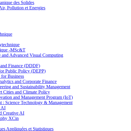
nique des Solides
, Pollution et Energies
chnique
lytechnique
hnique -MSc&T
ce and Advanced Visual Computing
and Finance (DDDF)
r Public Policy (DEPP)
for Business
ytics and Corporate Finance
ring and Sustainability Management
Cities and Climate Policy
ovation and Management Program (IoT)
: Science Technology & Management
 AI
 Creative AI
aphy XCin
ppliquées et Statistiques