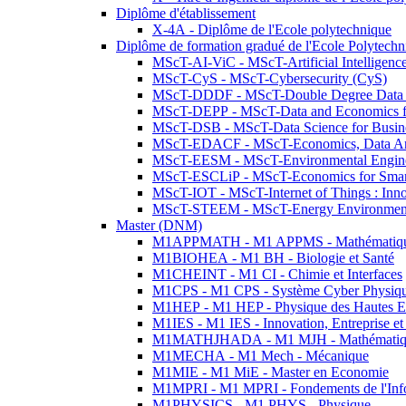
Diplôme d'établissement
X-4A - Diplôme de l'Ecole polytechnique
Diplôme de formation gradué de l'Ecole Polytec
MScT-AI-ViC - MScT-Artificial Intelligen
MScT-CyS - MScT-Cybersecurity (CyS)
MScT-DDDF - MScT-Double Degree Data 
MScT-DEPP - MScT-Data and Economics fo
MScT-DSB - MScT-Data Science for Busin
MScT-EDACF - MScT-Economics, Data Anal
MScT-EESM - MScT-Environmental Enginee
MScT-ESCLiP - MScT-Economics for Smart 
MScT-IOT - MScT-Internet of Things : Inn
MScT-STEEM - MScT-Energy Environment 
Master (DNM)
M1APPMATH - M1 APPMS - Mathématiques A
M1BIOHEA - M1 BH - Biologie et Santé
M1CHEINT - M1 CI - Chimie et Interfaces
M1CPS - M1 CPS - Système Cyber Physiq
M1HEP - M1 HEP - Physique des Hautes E
M1IES - M1 IES - Innovation, Entreprise et
M1MATHJHADA - M1 MJH - Mathématiqu
M1MECHA - M1 Mech - Mécanique
M1MIE - M1 MiE - Master en Economie
M1MPRI - M1 MPRI - Fondements de l'Inf
M1PHYSICS - M1 PHYS - Physique