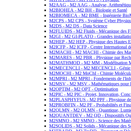
M2AAG - M2 AAG - Analyse, Arithmétique
M2BIOHEA - M2 BH - Biologie et Santé
M2BIOMECA - M2 BME - Ingénierie BioM
M2CPS - M2 CPS - Système Cyber Physiq
M2DS - M2 DS - Data Science
M2FLUIDS - M2 Fluids - Mécanique des Fl
M2GI - M2 GI-PLATO - Grandes installation
M2HEP - M2 HEP - Physique des Hautes E
M2ICFP - M2 ICFP - Centre International 
M2MACHI - M2 MACHI - Chimie des Matéri
M2MARES - M2 PBR - Physique par Rech
M2MATHMOD - M2 MM - Modélisation M
M2MECENCLI - M2 MECENCLI - Génie Méc
M2MOCHI - M2 MoChI - Chimie Moléculaire
M2MPRI - M2 MPRI - Fondements de l'Inf
M2MSV - M2 MSV - Mathématiques pour le
M2OPTIM - M2 OPT - Optimisation
M2PIC - M2 PIC - Projet, Innovation, Conc
M2PLASPHYFUS - M2 PPF - Physique des P
M2PROBFIN - M2 PF - Probabilités et Fin
M2QLMN - M2 QLMN - Quantique, Lumière
M2QUANTDEV - M2 QD - Dispositifs Qua
M2SMNO - M2 SMNO - Science des Matéri
M2SOLIDS - M2 Solids - Mécanique des So