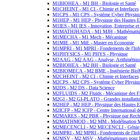
M1BIOHEA - M1 BH - Biologie et Santé
M1CHEINT - M1 CI - Chimie et Interfaces
M1CPS - M1 CPS - Système Cyber Physiq
M1HEP - M1 HEP - Physique des Hautes E
M1IES - M1 IES - Innovation, Entreprise et
M1MATHJHADA - M1 MJH - Mathématiqu
M1MECHA - M1 Mech - Mécanique
M1MIE - M1 MiE - Master en Economie
M1MPRI - M1 MPRI - Fondements de l'Inf
M1PHYSICS - M1 PHYS - Physique
M2AAG - M2 AAG - Analyse, Arithmétique
M2BIOHEA - M2 BH - Biologie et Santé
M2BIOMECA - M2 BME - Ingénierie BioM
M2CHEINT - M2 CI - Chimie et Interfaces
M2CPS - M2 CPS - Système Cyber Physiq
M2DS - M2 DS - Data Science
M2FLUIDS - M2 Fluids - Mécanique des Fl
M2GI - M2 GI-PLATO - Grandes installation
M2HEP - M2 HEP - Physique des Hautes E
M2ICFP - M2 ICFP - Centre International 
M2MARES - M2 PBR - Physique par Rech
M2MATHMOD - M2 MM - Modélisation M
M2MECENCLI - M2 MECENCLI - Génie Méc
M2MPRI - M2 MPRI - Fondements de l'Inf
M2MSV - M2 MSV - Mathématiques pour le