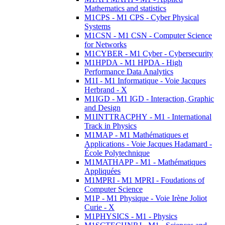
Mathematics and statistics
M1CPS - M1 CPS - Cyber Physical
Systems
M1CSN - M1 CSN - Computer Science
for Networks
M1CYBER - M1 Cyber - Cybersecurity
M1HPDA - M1 HPDA - High
Performance Data Analytics
M1I - M1 Informatique - Voie Jacques
Herbrand - X
M1IGD - M1 IGD - Interaction, Graphic
and Design
M1INTTRACPHY - M1 - International
Track in Physics
M1MAP - M1 Mathématiques et
Applications - Voie Jacques Hadamard -
École Polytechnique
M1MATHAPP - M1 - Mathématiques
Appliquées
M1MPRI - M1 MPRI - Foudations of
Computer Science
M1P - M1 Physique - Voie Irène Joliot
Curie - X
M1PHYSICS - M1 - Physics