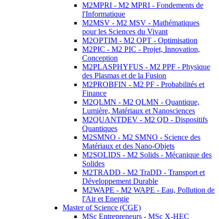
M2MPRI - M2 MPRI - Fondements de
l'Informatique
M2MSV - M2 MSV - Mathématiques
pour les Sciences du Vivant
M2OPTIM - M2 OPT - Optimisation
M2PIC - M2 PIC - Projet, Innovation,
Conception
M2PLASPHYFUS - M2 PPF - Physique
des Plasmas et de la Fusion
M2PROBFIN - M2 PF - Probabilités et
Finance
M2QLMN - M2 QLMN - Quantique,
Lumière, Matériaux et Nanosciences
M2QUANTDEV - M2 QD - Dispositifs
Quantiques
M2SMNO - M2 SMNO - Science des
Matériaux et des Nano-Objets
M2SOLIDS - M2 Solids - Mécanique des
Solides
M2TRADD - M2 TraDD - Transport et
Développement Durable
M2WAPE - M2 WAPE - Eau, Pollution de
l'Air et Energie
Master of Science (CGE)
MSc Entrepreneurs - MSc X-HEC