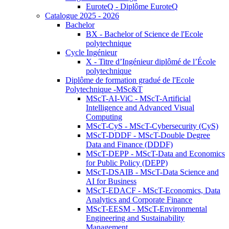
EuroteQ - Diplôme EuroteQ
Catalogue 2025 - 2026
Bachelor
BX - Bachelor of Science de l'Ecole
polytechnique
Cycle Ingénieur
X - Titre d’Ingénieur diplômé de l’École
polytechnique
Diplôme de formation gradué de l'Ecole
Polytechnique -MSc&T
MScT-AI-ViC - MScT-Artificial
Intelligence and Advanced Visual
Computing
MScT-CyS - MScT-Cybersecurity (CyS)
MScT-DDDF - MScT-Double Degree
Data and Finance (DDDF)
MScT-DEPP - MScT-Data and Economics
for Public Policy (DEPP)
MScT-DSAIB - MScT-Data Science and
AI for Business
MScT-EDACF - MScT-Economics, Data
Analytics and Corporate Finance
MScT-EESM - MScT-Environmental
Engineering and Sustainability
Management