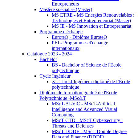
Entrepreneurs
Mastère spécialisé (Master)
MS ETRE - MS Energies Renouvelables :
Technologies et Entrepreneuriat (Master)
MS IE - MS Innovation et Entreprenariat
Programme d'échange
EuroteQ - Diplôme EuroteQ
PEI - Programmes d'échange
internationaux
Catalogue 2023 - 2024
Bachelor
BS - Bachelor of Science de l'Ecole
polytechnique
Cycle Ingénieur
X - Titre d’Ingénieur diplômé de l’École
polytechnique
Diplôme de formation gradué de l'Ecole
Polytechnique -MSc&T
MScT-AI-ViC - MScT-Artificial
Intelligence and Advanced Visual
Computing
MScT-CTD - MScT-Cybersecurity :
Threats and Defenses
MScT-DDDF - MScT-Double Degree
Data and Finance (DDDF)