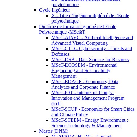
polytechnique
Cycle Ingénieur
X - Titre d’Ingénieur diplômé de l’École
polytechnique
Diplôme de formation gradué de l'Ecole
Polytechnique -MSc&T
MScT-AIAVC - Artificial Intelligence and
Advanced Visual Computing
MScT-CTD - Cybersecurity : Threats and
Defenses
MScT-DSB - Data Science for Business
MScT-ECOSEM - Environmental
Engineering and Sustainability
Management
MScT-EDACF - Economics, Data
Analytics and Corporate Finance
MScT-IOT - Internet of Things :
Innovation and Management Program
(IoT)
MScT-SCUP - Economics for Smart Cities
and Climate Policy
MScT-STEEM - Energy Environment :
Science Technology & Management
Master (DNM)
M1APPMATH - M1 - Applied