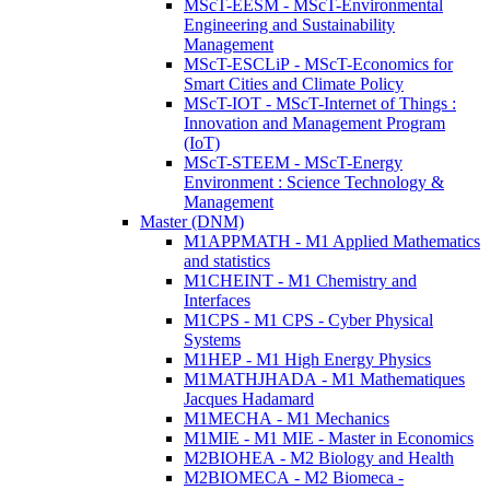
MScT-EESM - MScT-Environmental
Engineering and Sustainability
Management
MScT-ESCLiP - MScT-Economics for
Smart Cities and Climate Policy
MScT-IOT - MScT-Internet of Things :
Innovation and Management Program
(IoT)
MScT-STEEM - MScT-Energy
Environment : Science Technology &
Management
Master (DNM)
M1APPMATH - M1 Applied Mathematics
and statistics
M1CHEINT - M1 Chemistry and
Interfaces
M1CPS - M1 CPS - Cyber Physical
Systems
M1HEP - M1 High Energy Physics
M1MATHJHADA - M1 Mathematiques
Jacques Hadamard
M1MECHA - M1 Mechanics
M1MIE - M1 MIE - Master in Economics
M2BIOHEA - M2 Biology and Health
M2BIOMECA - M2 Biomeca -