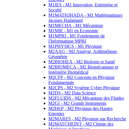
M1IES - M1 Innovation, Entreprise et
Société
M1MATHJHADA - M1 Mathématiques
Jacques Hadamard
M1MECHA - M1 Mécanique
M1MIE - M1 en Economie
M1MPRI - M1 Fondements de
l'Informatique MPRI
M1PHYSICS - M1 Physique
M2AAG - M2 Analyse, Arithmétique,
Géométrie
M2BIOHEA - M2 Biologie et Santé
M2BIOMECA - M2 Biomécanique et
Ingéniérie Biomédical
M2CFP - M2 Concepts en Physique
Fondamentale
M2CPS - M2 Système Cyber Physique
M2DS - M2 Data Science
M2FLUIDS - M2 Mécanique des Fluides
M2GI - M2 Grands Instruments
M2HEP - M2 Physique des Hautes
Energies
M2MARES - M2 Physique par Recherche
M2MATCHEINT - M2 Chimie des