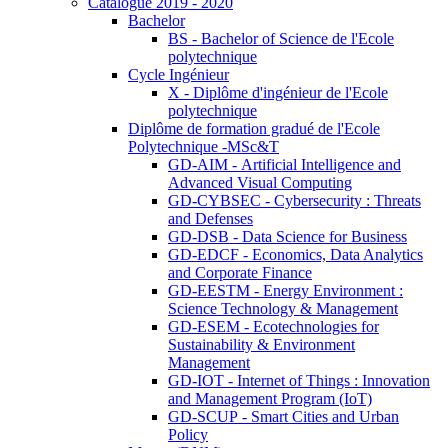
Catalogue 2019 - 2020
Bachelor
BS - Bachelor of Science de l'Ecole
polytechnique
Cycle Ingénieur
X - Diplôme d'ingénieur de l'Ecole
polytechnique
Diplôme de formation gradué de l'Ecole
Polytechnique -MSc&T
GD-AIM - Artificial Intelligence and
Advanced Visual Computing
GD-CYBSEC - Cybersecurity : Threats
and Defenses
GD-DSB - Data Science for Business
GD-EDCF - Economics, Data Analytics
and Corporate Finance
GD-EESTM - Energy Environment :
Science Technology & Management
GD-ESEM - Ecotechnologies for
Sustainability & Environment
Management
GD-IOT - Internet of Things : Innovation
and Management Program (IoT)
GD-SCUP - Smart Cities and Urban
Policy