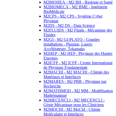
M2BIOHEA - M2 BH - Biologie et Santé
M2BIOMECA - M2 BME - Ingénierie
BioMédicale
M2CPS - M2 CPS - Système Cyber
Physique
M2DS - M2 DS - Data Science
M2FLUIDS - M2 Fluids - Mécanique des
Fluides
M2GI - M2 GI-PLATO - Grandes
installations - Plasmas, Lasers,
Accélérateurs, Tokamaks
M2HEP - M2 HEP - Physique des Hautes
Energies
M2ICFP - M2 ICFP - Centre International
de Physique Fondamentale
M2MACHI - M2 MACHI - Chimie des
Matériaux et Interfaces
M2MARES - M2 PBR - Physique par
Recherche
M2MATHMOD - M2 MM - Modélisation
Mathématique
M2MECENCLI - M2 MECENCLI -
Génie Mécanique pour les Cliniciens
M2MOCHI - M2 MoChI - Chimie
Moléculaire et Interfaces