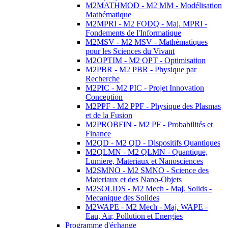
M2MATHMOD - M2 MM - Modélisation
Mathématique
M2MPRI - M2 FODQ - Maj. MPRI -
Fondements de l'Informatique
M2MSV - M2 MSV - Mathématiques
pour les Sciences du Vivant
M2OPTIM - M2 OPT - Optimisation
M2PBR - M2 PBR - Physique par
Recherche
M2PIC - M2 PIC - Projet Innovation
Conception
M2PPF - M2 PPF - Physique des Plasmas
et de la Fusion
M2PROBFIN - M2 PF - Probabilités et
Finance
M2QD - M2 QD - Dispositifs Quantiques
M2QLMN - M2 QLMN - Quantique,
Lumiere, Materiaux et Nanosciences
M2SMNO - M2 SMNO - Science des
Materiaux et des Nano-Objets
M2SOLIDS - M2 Mech - Maj. Solids -
Mecanique des Solides
M2WAPE - M2 Mech - Maj. WAPE -
Eau, Air, Pollution et Energies
Programme d'échange