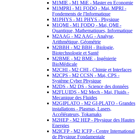
M1MIE - M1 MiE - Master en Economie
M1MPRI - M1 FODQ - Maj. MPRI -
Fondements de l'Informatique
M1PHYS - M1 PHYS - Physique
M1QMI - M1 FODQ - Maj. QMI -
Quantique, Mathematiques, Informatique
M2AAG - M2 AAG - Analyse,
Arithmétique, Géométrie
M2BBH - M2 BBH - Biologie,
Biotechnologie et Santé
M2BME - M2 BME - Ingénierie
BioMédicale
M2CHI - M2 CHI - Chimie et Interfaces
M2CPS - M2 CCSN - Maj. CPS -
Système Cyber Physique
M2DS - M2 DS - Science des données
M2FLUIDS - M2 Mech - Maj. Fluids -
Mecanique des Fluides
M2GIPLATO - M2 GI-PLATO - Grandes
installations - Plasmas, Lasers,
Accélérateurs, Tokamaks
M2HEP - M2 HEP - Physique des Hautes
Energies
M2ICFP - M2 ICFP - Centre International
de Physique Fondamentale