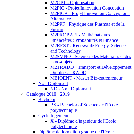
M2OPT - Optimisation
M2PIC - Projet Innovation Conception
M2PICA - Projet Innovation Conception -
Alternance
M2PPF - Physique des Plasmas et de la
Fusion
M2PROBAFI - Mathématiques
Financières : Probabilités et Finance
M2REST - Renewable Energy, Science
and Technology
M2SMNO - Sciences des Matériaux et des
nano-objets
M2TRADD - Transport et Développement
Durable - TRADD
MBIOENT - Master Bio-entrepreneur
Non Diplomant
ND - Non Diplomant
Catalogue 2018 - 2019
Bachelor
BS - Bachelor of Science de l'Ecole
polytechnique
Cycle Ingénieur
X - Diplôme d'ingénieur de l'Ecole
polytechnique
Diplôme de formation gradué de l'Ecole