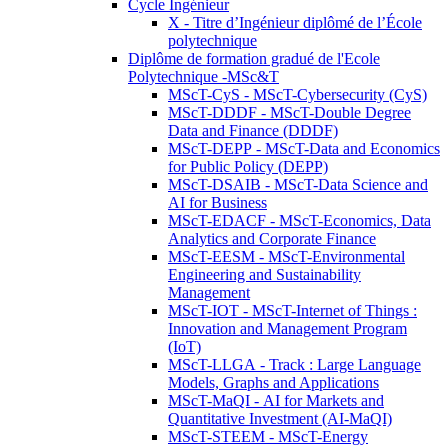
Cycle Ingénieur
X - Titre d’Ingénieur diplômé de l’École
polytechnique
Diplôme de formation gradué de l'Ecole
Polytechnique -MSc&T
MScT-CyS - MScT-Cybersecurity (CyS)
MScT-DDDF - MScT-Double Degree
Data and Finance (DDDF)
MScT-DEPP - MScT-Data and Economics
for Public Policy (DEPP)
MScT-DSAIB - MScT-Data Science and
AI for Business
MScT-EDACF - MScT-Economics, Data
Analytics and Corporate Finance
MScT-EESM - MScT-Environmental
Engineering and Sustainability
Management
MScT-IOT - MScT-Internet of Things :
Innovation and Management Program
(IoT)
MScT-LLGA - Track : Large Language
Models, Graphs and Applications
MScT-MaQI - AI for Markets and
Quantitative Investment (AI-MaQI)
MScT-STEEM - MScT-Energy