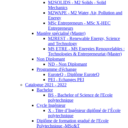
M2SOLIDS - M2 Solids - Solid
Mechanics
M2WAPE - M2 Water, Air, Pollution and
Energy
MSc Entrepreneurs - MSc X-HEC
Entrepreneurs
Mastère spécialisé (Master)
M2REST - Renewable Energy, Science
and Technology
MS ETRE - MS Energies Renouvelables :
Technologies & Entrepreneuriat (Master)
Non Diplomant
ND - Non Diplomant
Programme d'échange
EuroteQ - Diplôme EuroteQ
PEI - Echanges PEI
Catalogue 2021 - 2022
Bachelor
BS - Bachelor of Science de l'Ecole
polytechnique
Cycle Ingénieur
X - Titre d’Ingénieur diplômé de l’École
polytechnique
Diplôme de formation gradué de l'Ecole
Polytechnique -MSc&T