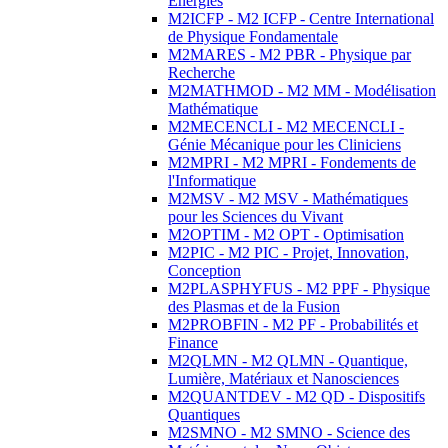
Energies
M2ICFP - M2 ICFP - Centre International
de Physique Fondamentale
M2MARES - M2 PBR - Physique par
Recherche
M2MATHMOD - M2 MM - Modélisation
Mathématique
M2MECENCLI - M2 MECENCLI -
Génie Mécanique pour les Cliniciens
M2MPRI - M2 MPRI - Fondements de
l'Informatique
M2MSV - M2 MSV - Mathématiques
pour les Sciences du Vivant
M2OPTIM - M2 OPT - Optimisation
M2PIC - M2 PIC - Projet, Innovation,
Conception
M2PLASPHYFUS - M2 PPF - Physique
des Plasmas et de la Fusion
M2PROBFIN - M2 PF - Probabilités et
Finance
M2QLMN - M2 QLMN - Quantique,
Lumière, Matériaux et Nanosciences
M2QUANTDEV - M2 QD - Dispositifs
Quantiques
M2SMNO - M2 SMNO - Science des