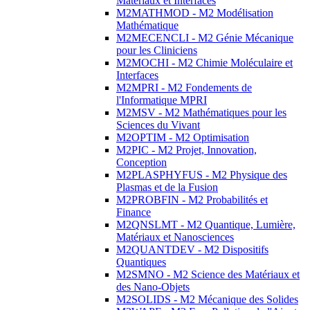
Matériaux et Interfaces
M2MATHMOD - M2 Modélisation
Mathématique
M2MECENCLI - M2 Génie Mécanique
pour les Cliniciens
M2MOCHI - M2 Chimie Moléculaire et
Interfaces
M2MPRI - M2 Fondements de
l'Informatique MPRI
M2MSV - M2 Mathématiques pour les
Sciences du Vivant
M2OPTIM - M2 Optimisation
M2PIC - M2 Projet, Innovation,
Conception
M2PLASPHYFUS - M2 Physique des
Plasmas et de la Fusion
M2PROBFIN - M2 Probabilités et
Finance
M2QNSLMT - M2 Quantique, Lumière,
Matériaux et Nanosciences
M2QUANTDEV - M2 Dispositifs
Quantiques
M2SMNO - M2 Science des Matériaux et
des Nano-Objets
M2SOLIDS - M2 Mécanique des Solides