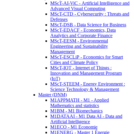
MScT-AI-ViC - Artificial Intelligence and
Advanced Visual Computing
MScT-CTD - Cybersecurity : Threats and
Defenses
MScT-DSB - Data Science for Business
MScT-EDACF - Economics, Data
Analytics and Corporate Finance
MScT-EESM - Environmental
Engineering and Sustainability
Management
MScT-ESCLiP - Economics for Smart
Cities and Climate Policy
MScT-IOT - Internet of Things :
Innovation and Management Program
(IoT)
MScT-STEEM - Energy Environment :
Science Technology & Management
Master (DNM)
M1APPMATH - M1 - Applied
Mathematics and statistics
M1BM - M1 Biomechanics
M1DATAAI - M1 Data AI - Data and
Artificial Intelligence
M1ECO - M1 Economie
M1ENERG - Master 1 Énergie