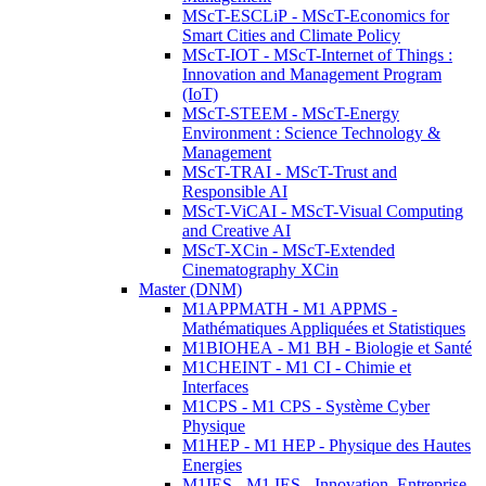
MScT-ESCLiP - MScT-Economics for
Smart Cities and Climate Policy
MScT-IOT - MScT-Internet of Things :
Innovation and Management Program
(IoT)
MScT-STEEM - MScT-Energy
Environment : Science Technology &
Management
MScT-TRAI - MScT-Trust and
Responsible AI
MScT-ViCAI - MScT-Visual Computing
and Creative AI
MScT-XCin - MScT-Extended
Cinematography XCin
Master (DNM)
M1APPMATH - M1 APPMS -
Mathématiques Appliquées et Statistiques
M1BIOHEA - M1 BH - Biologie et Santé
M1CHEINT - M1 CI - Chimie et
Interfaces
M1CPS - M1 CPS - Système Cyber
Physique
M1HEP - M1 HEP - Physique des Hautes
Energies
M1IES - M1 IES - Innovation, Entreprise