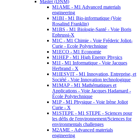
Master (DNM)
M1AME - M1 Advanced materials
engineering
M1BI - M1 Bio-informatique (Voie
Rosalind Franklin)
M1BS - M1 Biologie-Santé - Voie Boris
Ephrussi-X
M1C - M1 Chimie - Voie Fréderic Joliot-
Curie - Ecole Polytechnique
M1ECO - M1 Economie
M1HEP - M1 High Energy Physics
M1I - M1 Informatique - Voie Jacques
Herbrand - X
M1IESVIT - M1 Innovation, Entreprise, et
Société - Voie Innovation technologique
M1MAP - M1 Mathématiques et
Applications - Voie Jacques Hadamard -
École Polytechnique
M1P - M1 Physique - Voie Irène Joliot
Curie - X
M1STEPE - M1 STEPE - Sciences pour
les défis de l'environnement/Sciences for
environmentals challenges
M2AME - Advanced materials
engineering