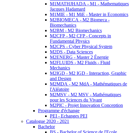
M1MATHJHADA - M1 - Mathematiques
Jacques Hadamard
M1MIE - M1 MiE - Master in Economics
M2BIOMECA - M2 Biomeca -
Biomechanics
M2BM - M2 Biomechanics
M2CFP - M2 CFP - Concepts in
Fundamental Physics
M2CPS - Cyber Physical System
M2DS - Data Sciences
M2ENERG - Master 2 Énergie
M2FLUIDS - M2 Fluids - Fluid
Mechanics
M2IGD - M2 IGD - Interaction, Graphic
and Design
M2MDA - M2 MdA - Mathématiques de
l'Aléatoire
M2MSV - M2 MSV - Mathématiques
pour les Sciences du Vivant
M2PIC - Projet Innovation Conception
Programme d'échange
PEI - Echanges PEI
Catalogue 2020 - 2021
Bachelor
BS - Bachelor of Science de l'Ecole