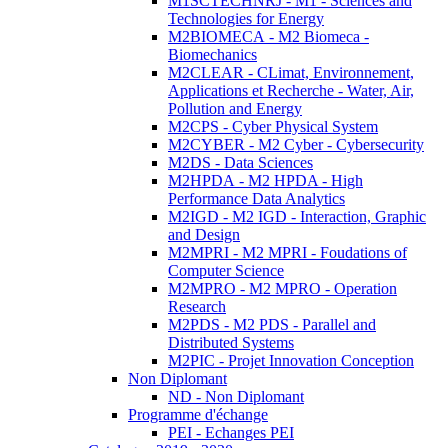
M1SCTECHNRJ - M1 - Sciences and
Technologies for Energy
M2BIOMECA - M2 Biomeca -
Biomechanics
M2CLEAR - CLimat, Environnement,
Applications et Recherche - Water, Air,
Pollution and Energy
M2CPS - Cyber Physical System
M2CYBER - M2 Cyber - Cybersecurity
M2DS - Data Sciences
M2HPDA - M2 HPDA - High
Performance Data Analytics
M2IGD - M2 IGD - Interaction, Graphic
and Design
M2MPRI - M2 MPRI - Foudations of
Computer Science
M2MPRO - M2 MPRO - Operation
Research
M2PDS - M2 PDS - Parallel and
Distributed Systems
M2PIC - Projet Innovation Conception
Non Diplomant
ND - Non Diplomant
Programme d'échange
PEI - Echanges PEI