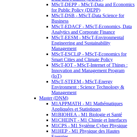
MScT-DEPP - MScT-Data and Economics
for Public Policy (DEPP)
MScT-DSB - MScT-Data Science for
Business
MScT-EDACF - MScT-Economics, Data
Analytics and Corporate Finance
MScT-EESM - MScT-Environmental
Engineering and Sustainability
Management
MScT-ESCLiP - MScT-Economics for
Smart Cities and Climate Policy
MScT-IOT - MScT-Internet of Things :
Innovation and Management Program
(IoT)
MScT-STEEM - MScT-Energy
Environment : Science Technology &
Management
Master (DNM)
M1APPMATH - M1 Mathématiques
Appliquées et Statistiques
M1BIOHEA - M1 Biologie et Santé
M1CHEINT - M1 Chimie et Interfaces
M1CPS - M1 Système Cyber Physique
M1HEP - M1 Physique des Hautes
Energies