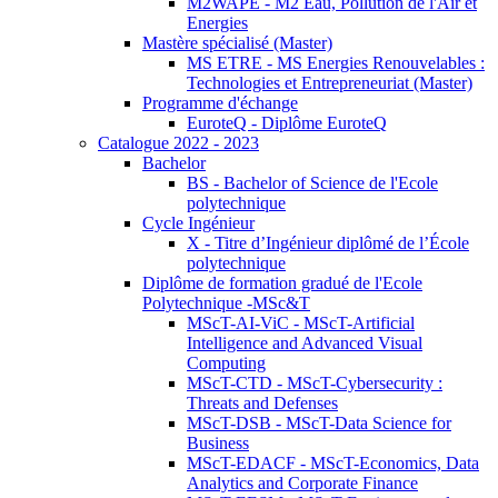
M2WAPE - M2 Eau, Pollution de l'Air et
Energies
Mastère spécialisé (Master)
MS ETRE - MS Energies Renouvelables :
Technologies et Entrepreneuriat (Master)
Programme d'échange
EuroteQ - Diplôme EuroteQ
Catalogue 2022 - 2023
Bachelor
BS - Bachelor of Science de l'Ecole
polytechnique
Cycle Ingénieur
X - Titre d’Ingénieur diplômé de l’École
polytechnique
Diplôme de formation gradué de l'Ecole
Polytechnique -MSc&T
MScT-AI-ViC - MScT-Artificial
Intelligence and Advanced Visual
Computing
MScT-CTD - MScT-Cybersecurity :
Threats and Defenses
MScT-DSB - MScT-Data Science for
Business
MScT-EDACF - MScT-Economics, Data
Analytics and Corporate Finance