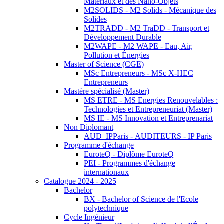
Matériaux et des Nano-Objets
M2SOLIDS - M2 Solids - Mécanique des
Solides
M2TRADD - M2 TraDD - Transport et
Développement Durable
M2WAPE - M2 WAPE - Eau, Air,
Pollution et Énergies
Master of Science (CGE)
MSc Entrepreneurs - MSc X-HEC
Entrepreneurs
Mastère spécialisé (Master)
MS ETRE - MS Energies Renouvelables :
Technologies et Entrepreneuriat (Master)
MS IE - MS Innovation et Entreprenariat
Non Diplomant
AUD_IPParis - AUDITEURS - IP Paris
Programme d'échange
EuroteQ - Diplôme EuroteQ
PEI - Programmes d'échange
internationaux
Catalogue 2024 - 2025
Bachelor
BX - Bachelor of Science de l'Ecole
polytechnique
Cycle Ingénieur