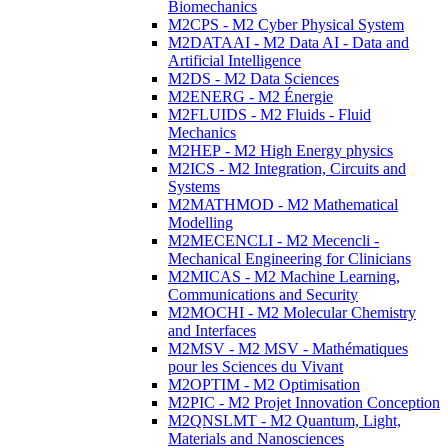
Biomechanics
M2CPS - M2 Cyber Physical System
M2DATAAI - M2 Data AI - Data and
Artificial Intelligence
M2DS - M2 Data Sciences
M2ENERG - M2 Énergie
M2FLUIDS - M2 Fluids - Fluid
Mechanics
M2HEP - M2 High Energy physics
M2ICS - M2 Integration, Circuits and
Systems
M2MATHMOD - M2 Mathematical
Modelling
M2MECENCLI - M2 Mecencli -
Mechanical Engineering for Clinicians
M2MICAS - M2 Machine Learning,
Communications and Security
M2MOCHI - M2 Molecular Chemistry
and Interfaces
M2MSV - M2 MSV - Mathématiques
pour les Sciences du Vivant
M2OPTIM - M2 Optimisation
M2PIC - M2 Projet Innovation Conception
M2QNSLMT - M2 Quantum, Light,
Materials and Nanosciences