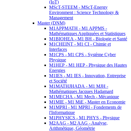
(IoT)
MScT-STEEM - MScT-Energy
Environment : Science Technology &
Management
Master (DNM)
M1APPMATH - M1 APPMS -
Mathématiques Appliquées et Statistiques
M1BIOHEA - M1 BH - Biologie et Santé
M1CHEINT - M1 CI - Chimie et
Interfaces
M1CPS - M1 CPS - Système Cyber
Physique
M1HEP - M1 HEP - Physique des Hautes
Energies
M1IES - M1 IES - Innovation, Entreprise
et Société
M1MATHJHADA - M1 MJH -
Mathématiques Jacques Hadamard
M1MECHA - M1 Mech - Mécanique
M1MIE - M1 MiE - Master en Economie
M1MPRI - M1 MPRI - Fondements de
l'Informatique
M1PHYSICS - M1 PHYS - Physique
M2AAG - M2 AAG - Analyse,
Arithmétique, Géométrie