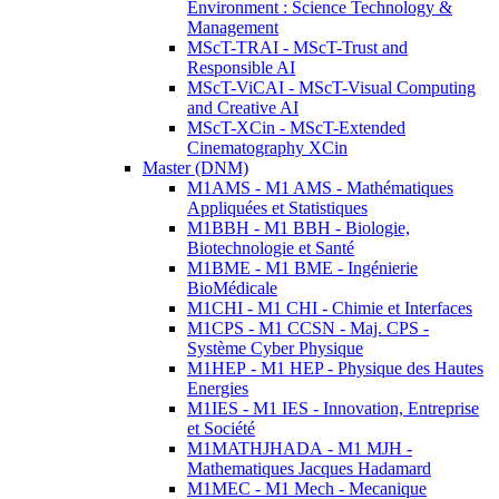
Environment : Science Technology &
Management
MScT-TRAI - MScT-Trust and
Responsible AI
MScT-ViCAI - MScT-Visual Computing
and Creative AI
MScT-XCin - MScT-Extended
Cinematography XCin
Master (DNM)
M1AMS - M1 AMS - Mathématiques
Appliquées et Statistiques
M1BBH - M1 BBH - Biologie,
Biotechnologie et Santé
M1BME - M1 BME - Ingénierie
BioMédicale
M1CHI - M1 CHI - Chimie et Interfaces
M1CPS - M1 CCSN - Maj. CPS -
Système Cyber Physique
M1HEP - M1 HEP - Physique des Hautes
Energies
M1IES - M1 IES - Innovation, Entreprise
et Société
M1MATHJHADA - M1 MJH -
Mathematiques Jacques Hadamard
M1MEC - M1 Mech - Mecanique