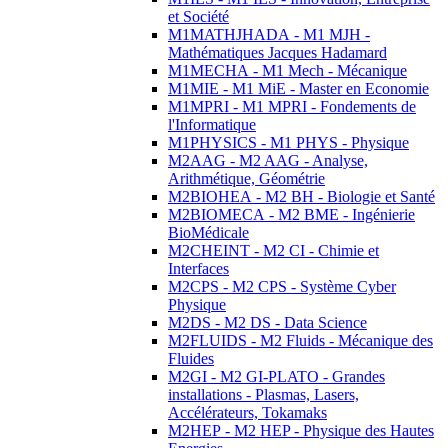
et Société
M1MATHJHADA - M1 MJH -
Mathématiques Jacques Hadamard
M1MECHA - M1 Mech - Mécanique
M1MIE - M1 MiE - Master en Economie
M1MPRI - M1 MPRI - Fondements de
l'Informatique
M1PHYSICS - M1 PHYS - Physique
M2AAG - M2 AAG - Analyse,
Arithmétique, Géométrie
M2BIOHEA - M2 BH - Biologie et Santé
M2BIOMECA - M2 BME - Ingénierie
BioMédicale
M2CHEINT - M2 CI - Chimie et
Interfaces
M2CPS - M2 CPS - Système Cyber
Physique
M2DS - M2 DS - Data Science
M2FLUIDS - M2 Fluids - Mécanique des
Fluides
M2GI - M2 GI-PLATO - Grandes
installations - Plasmas, Lasers,
Accélérateurs, Tokamaks
M2HEP - M2 HEP - Physique des Hautes