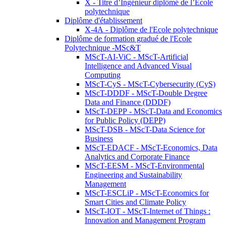
X - Titre d’Ingénieur diplômé de l’École
polytechnique
Diplôme d'établissement
X-4A - Diplôme de l'Ecole polytechnique
Diplôme de formation gradué de l'Ecole
Polytechnique -MSc&T
MScT-AI-ViC - MScT-Artificial
Intelligence and Advanced Visual
Computing
MScT-CyS - MScT-Cybersecurity (CyS)
MScT-DDDF - MScT-Double Degree
Data and Finance (DDDF)
MScT-DEPP - MScT-Data and Economics
for Public Policy (DEPP)
MScT-DSB - MScT-Data Science for
Business
MScT-EDACF - MScT-Economics, Data
Analytics and Corporate Finance
MScT-EESM - MScT-Environmental
Engineering and Sustainability
Management
MScT-ESCLiP - MScT-Economics for
Smart Cities and Climate Policy
MScT-IOT - MScT-Internet of Things :
Innovation and Management Program