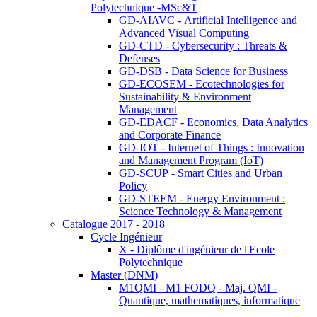
Polytechnique -MSc&T
GD-AIAVC - Artificial Intelligence and
Advanced Visual Computing
GD-CTD - Cybersecurity : Threats &
Defenses
GD-DSB - Data Science for Business
GD-ECOSEM - Ecotechnologies for
Sustainability & Environment
Management
GD-EDACF - Economics, Data Analytics
and Corporate Finance
GD-IOT - Internet of Things : Innovation
and Management Program (IoT)
GD-SCUP - Smart Cities and Urban
Policy
GD-STEEM - Energy Environment :
Science Technology & Management
Catalogue 2017 - 2018
Cycle Ingénieur
X - Diplôme d'ingénieur de l'Ecole
Polytechnique
Master (DNM)
M1QMI - M1 FODQ - Maj. QMI -
Quantique, mathematiques, informatique