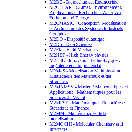
M2BE - Biomechanical Engineering
M2CLEAR - CLimat, Environnement,
Applications et Recherche - Water, Air,
Pollution and Energy
M2CMASIC - Conception, Modélisation
et Architecture des Systèmes Industriels
Complexes
M2DQ - Dispositif quantique
M2DS - Data Sciences
M2FM - Fluid Mechanics
M2HEP - High Energy physics
M2ITIE - Innovation Technologique :
ingénierie et entrepreneuriat
M2M4S - Modélisation Multiphysique
Multiéchelle des Matériaux et des
Structures
M2MAMSV - Master 2 Mathématiques et
Applications - Mathématiques pour les
Sciences du Vivant
M2MFSF - Mathématiques Financières :
Statistique et Finance
M2MM - Mathématiques de la
modélisation
M2MOCHI - Molecular Chemistry and
Interfaces