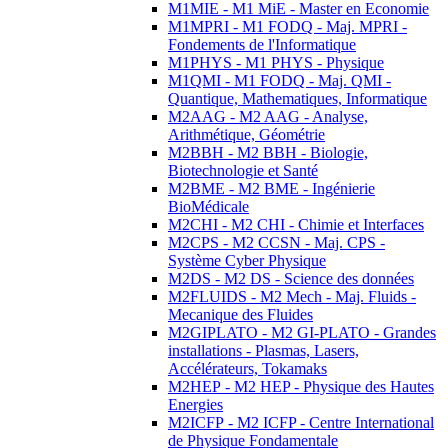
M1MIE - M1 MiE - Master en Economie
M1MPRI - M1 FODQ - Maj. MPRI -
Fondements de l'Informatique
M1PHYS - M1 PHYS - Physique
M1QMI - M1 FODQ - Maj. QMI -
Quantique, Mathematiques, Informatique
M2AAG - M2 AAG - Analyse,
Arithmétique, Géométrie
M2BBH - M2 BBH - Biologie,
Biotechnologie et Santé
M2BME - M2 BME - Ingénierie
BioMédicale
M2CHI - M2 CHI - Chimie et Interfaces
M2CPS - M2 CCSN - Maj. CPS -
Système Cyber Physique
M2DS - M2 DS - Science des données
M2FLUIDS - M2 Mech - Maj. Fluids -
Mecanique des Fluides
M2GIPLATO - M2 GI-PLATO - Grandes
installations - Plasmas, Lasers,
Accélérateurs, Tokamaks
M2HEP - M2 HEP - Physique des Hautes
Energies
M2ICFP - M2 ICFP - Centre International
de Physique Fondamentale