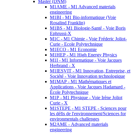
Master (DNM)
M1AME - M1 Advanced materials
engineering
M1BI - M1 Bio-informatique (Voie
Rosalind Franklin)
M1BS - M1 Biologie-Santé - Voie Boris
Ephrussi-X
M1C - M1 Chimie - Voie Fréderic Joliot-
Curie - Ecole Polytechnique
M1ECO - M1 Economie
M1HEP - M1 High Energy Physics
M1I - M1 Informatique - Voie Jacques
Herbrand - X
M1IESVIT - M1 Innovation, Entreprise, et
Société - Voie Innovation technologique
M1MAP - M1 Mathématiques et
Applications - Voie Jacques Hadamard -
École Polytechnique
M1P - M1 Physique - Voie Irène Joliot
Curie - X
M1STEPE - M1 STEPE - Sciences pour
les défis de l'environnement/Sciences for
environmentals challenges
M2AME - Advanced materials
engineering