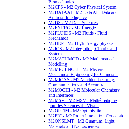
Biomechanics
M2CPS - M2 Cyber Physical System
M2DATAAI - M2 Data AI - Data and
Artificial Intelligence
M2DS - M2 Data Sciences
M2ENERG - M2 Énergie
M2FLUIDS - M2 Fluids - Fluid
Mechanics
M2HEP - M2 High Energy physics
M2ICS - M2 Integration, Circuits and
Systems
M2MATHMOD - M2 Mathematical
Modelling
M2MECENCLI - M2 Mecencli -
Mechanical Engineering for Clinicians
M2MICAS - M2 Machine Learning,
Communications and Security
M2MOCHI - M2 Molecular Chemistry
and Interfaces
M2MSV - M2 MSV - Mathématiques
pour les Sciences du Vivant
M2OPTIM - M2 Optimisation
M2PIC - M2 Projet Innovation Conception
M2QNSLMT - M2 Quantum, Light,
Materials and Nanosciences