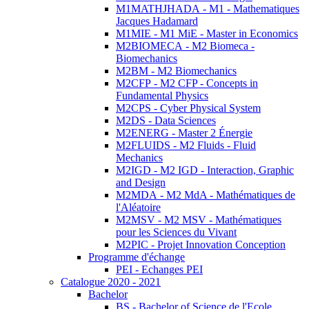
M1MATHJHADA - M1 - Mathematiques
Jacques Hadamard
M1MIE - M1 MiE - Master in Economics
M2BIOMECA - M2 Biomeca -
Biomechanics
M2BM - M2 Biomechanics
M2CFP - M2 CFP - Concepts in
Fundamental Physics
M2CPS - Cyber Physical System
M2DS - Data Sciences
M2ENERG - Master 2 Énergie
M2FLUIDS - M2 Fluids - Fluid
Mechanics
M2IGD - M2 IGD - Interaction, Graphic
and Design
M2MDA - M2 MdA - Mathématiques de
l'Aléatoire
M2MSV - M2 MSV - Mathématiques
pour les Sciences du Vivant
M2PIC - Projet Innovation Conception
Programme d'échange
PEI - Echanges PEI
Catalogue 2020 - 2021
Bachelor
BS - Bachelor of Science de l'Ecole