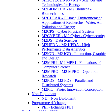
M1SCTECHNRJ - M1 - Sciences and
Technologies for Energy
M2BIOMECA - M2 Biomeca -
Biomechanics
M2CLEAR - CLimat, Environnement,
Applications et Recherche - Water, Air,
Pollution and Energy
M2CPS - Cyber Physical System
M2CYBER - M2 Cyber - Cybersecurity
M2DS - Data Sciences
M2HPDA - M2 HPDA - High
Performance Data Analytics
M2IGD - M2 IGD - Interaction, Graphic
and Design
M2MPRI - M2 MPRI - Foudations of
Computer Science
M2MPRO - M2 MPRO - Operation
Research
M2PDS - M2 PDS - Parallel and
Distributed Systems
M2PIC - Projet Innovation Conception
Non Diplomant
ND - Non Diplomant
Programme d'échange
PEI - Echanges PEI