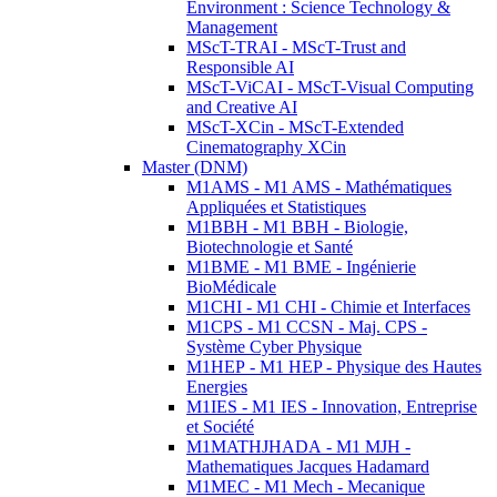
Environment : Science Technology &
Management
MScT-TRAI - MScT-Trust and
Responsible AI
MScT-ViCAI - MScT-Visual Computing
and Creative AI
MScT-XCin - MScT-Extended
Cinematography XCin
Master (DNM)
M1AMS - M1 AMS - Mathématiques
Appliquées et Statistiques
M1BBH - M1 BBH - Biologie,
Biotechnologie et Santé
M1BME - M1 BME - Ingénierie
BioMédicale
M1CHI - M1 CHI - Chimie et Interfaces
M1CPS - M1 CCSN - Maj. CPS -
Système Cyber Physique
M1HEP - M1 HEP - Physique des Hautes
Energies
M1IES - M1 IES - Innovation, Entreprise
et Société
M1MATHJHADA - M1 MJH -
Mathematiques Jacques Hadamard
M1MEC - M1 Mech - Mecanique