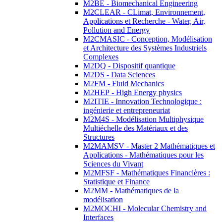
M2BE - Biomechanical Engineering
M2CLEAR - CLimat, Environnement,
Applications et Recherche - Water, Air,
Pollution and Energy
M2CMASIC - Conception, Modélisation
et Architecture des Systèmes Industriels
Complexes
M2DQ - Dispositif quantique
M2DS - Data Sciences
M2FM - Fluid Mechanics
M2HEP - High Energy physics
M2ITIE - Innovation Technologique :
ingénierie et entrepreneuriat
M2M4S - Modélisation Multiphysique
Multiéchelle des Matériaux et des
Structures
M2MAMSV - Master 2 Mathématiques et
Applications - Mathématiques pour les
Sciences du Vivant
M2MFSF - Mathématiques Financières :
Statistique et Finance
M2MM - Mathématiques de la
modélisation
M2MOCHI - Molecular Chemistry and
Interfaces