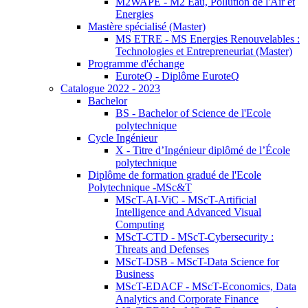
M2WAPE - M2 Eau, Pollution de l'Air et
Energies
Mastère spécialisé (Master)
MS ETRE - MS Energies Renouvelables :
Technologies et Entrepreneuriat (Master)
Programme d'échange
EuroteQ - Diplôme EuroteQ
Catalogue 2022 - 2023
Bachelor
BS - Bachelor of Science de l'Ecole
polytechnique
Cycle Ingénieur
X - Titre d’Ingénieur diplômé de l’École
polytechnique
Diplôme de formation gradué de l'Ecole
Polytechnique -MSc&T
MScT-AI-ViC - MScT-Artificial
Intelligence and Advanced Visual
Computing
MScT-CTD - MScT-Cybersecurity :
Threats and Defenses
MScT-DSB - MScT-Data Science for
Business
MScT-EDACF - MScT-Economics, Data
Analytics and Corporate Finance