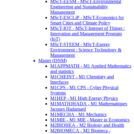
MScT-EESM - MScT-Environmental
Engineering and Sustainability
Management
MScT-ESCLiP - MScT-Economics for
Smart Cities and Climate Policy
MScT-IOT - MScT-Internet of Things :
Innovation and Management Program
(IoT)
MScT-STEEM - MScT-Energy
Environment : Science Technology &
Management
Master (DNM)
M1APPMATH - M1 Applied Mathematics
and statistics
M1CHEINT - M1 Chemistry and
Interfaces
M1CPS - M1 CPS - Cyber Physical
Systems
M1HEP - M1 High Energy Physics
M1MATHJHADA - M1 Mathematiques
Jacques Hadamard
M1MECHA - M1 Mechanics
M1MIE - M1 MIE - Master in Economics
M2BIOHEA - M2 Biology and Health
M2BIOMECA - M2 Biomeca -