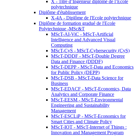
X - Titre d’Ingénieur diplômé de l’École
polytechnique
Diplôme d'établissement
X-4A - Diplôme de l'Ecole polytechnique
Diplôme de formation gradué de l'Ecole
Polytechnique -MSc&T
MScT-AI-ViC - MScT-Artificial
Intelligence and Advanced Visual
Computing
MScT-CyS - MScT-Cybersecurity (CyS)
MScT-DDDF - MScT-Double Degree
Data and Finance (DDDF)
MScT-DEPP - MScT-Data and Economics
for Public Policy (DEPP)
MScT-DSB - MScT-Data Science for
Business
MScT-EDACF - MScT-Economics, Data
Analytics and Corporate Finance
MScT-EESM - MScT-Environmental
Engineering and Sustainability
Management
MScT-ESCLiP - MScT-Economics for
Smart Cities and Climate Policy
MScT-IOT - MScT-Internet of Things :
Innovation and Management Program