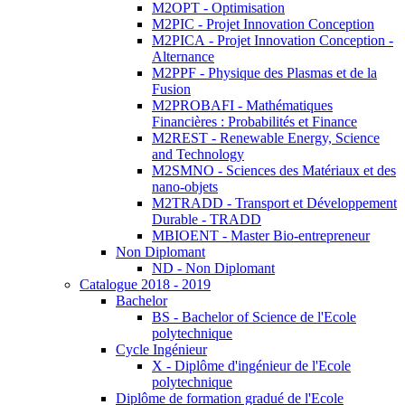
M2OPT - Optimisation
M2PIC - Projet Innovation Conception
M2PICA - Projet Innovation Conception -
Alternance
M2PPF - Physique des Plasmas et de la
Fusion
M2PROBAFI - Mathématiques
Financières : Probabilités et Finance
M2REST - Renewable Energy, Science
and Technology
M2SMNO - Sciences des Matériaux et des
nano-objets
M2TRADD - Transport et Développement
Durable - TRADD
MBIOENT - Master Bio-entrepreneur
Non Diplomant
ND - Non Diplomant
Catalogue 2018 - 2019
Bachelor
BS - Bachelor of Science de l'Ecole
polytechnique
Cycle Ingénieur
X - Diplôme d'ingénieur de l'Ecole
polytechnique
Diplôme de formation gradué de l'Ecole