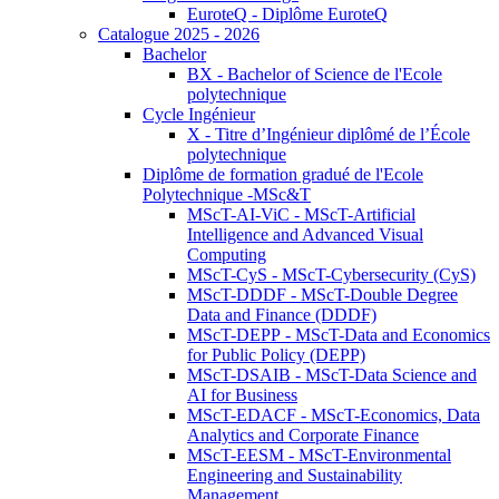
EuroteQ - Diplôme EuroteQ
Catalogue 2025 - 2026
Bachelor
BX - Bachelor of Science de l'Ecole
polytechnique
Cycle Ingénieur
X - Titre d’Ingénieur diplômé de l’École
polytechnique
Diplôme de formation gradué de l'Ecole
Polytechnique -MSc&T
MScT-AI-ViC - MScT-Artificial
Intelligence and Advanced Visual
Computing
MScT-CyS - MScT-Cybersecurity (CyS)
MScT-DDDF - MScT-Double Degree
Data and Finance (DDDF)
MScT-DEPP - MScT-Data and Economics
for Public Policy (DEPP)
MScT-DSAIB - MScT-Data Science and
AI for Business
MScT-EDACF - MScT-Economics, Data
Analytics and Corporate Finance
MScT-EESM - MScT-Environmental
Engineering and Sustainability
Management