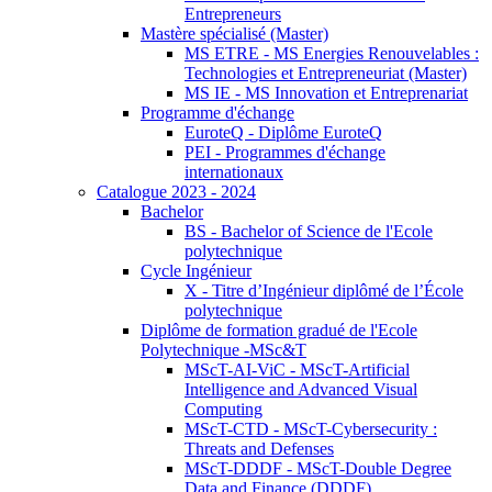
Entrepreneurs
Mastère spécialisé (Master)
MS ETRE - MS Energies Renouvelables :
Technologies et Entrepreneuriat (Master)
MS IE - MS Innovation et Entreprenariat
Programme d'échange
EuroteQ - Diplôme EuroteQ
PEI - Programmes d'échange
internationaux
Catalogue 2023 - 2024
Bachelor
BS - Bachelor of Science de l'Ecole
polytechnique
Cycle Ingénieur
X - Titre d’Ingénieur diplômé de l’École
polytechnique
Diplôme de formation gradué de l'Ecole
Polytechnique -MSc&T
MScT-AI-ViC - MScT-Artificial
Intelligence and Advanced Visual
Computing
MScT-CTD - MScT-Cybersecurity :
Threats and Defenses
MScT-DDDF - MScT-Double Degree
Data and Finance (DDDF)