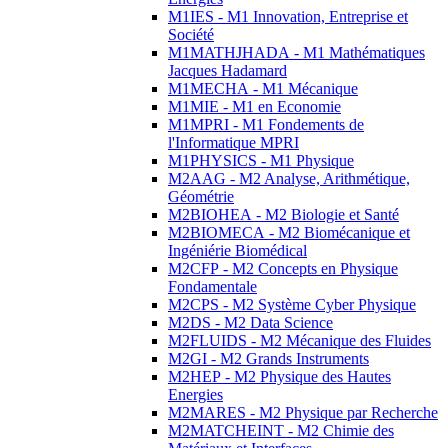
M1IES - M1 Innovation, Entreprise et
Société
M1MATHJHADA - M1 Mathématiques
Jacques Hadamard
M1MECHA - M1 Mécanique
M1MIE - M1 en Economie
M1MPRI - M1 Fondements de
l'Informatique MPRI
M1PHYSICS - M1 Physique
M2AAG - M2 Analyse, Arithmétique,
Géométrie
M2BIOHEA - M2 Biologie et Santé
M2BIOMECA - M2 Biomécanique et
Ingéniérie Biomédical
M2CFP - M2 Concepts en Physique
Fondamentale
M2CPS - M2 Système Cyber Physique
M2DS - M2 Data Science
M2FLUIDS - M2 Mécanique des Fluides
M2GI - M2 Grands Instruments
M2HEP - M2 Physique des Hautes
Energies
M2MARES - M2 Physique par Recherche
M2MATCHEINT - M2 Chimie des