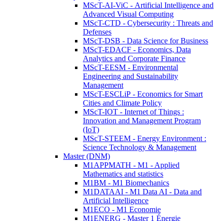
MScT-AI-ViC - Artificial Intelligence and
Advanced Visual Computing
MScT-CTD - Cybersecurity : Threats and
Defenses
MScT-DSB - Data Science for Business
MScT-EDACF - Economics, Data
Analytics and Corporate Finance
MScT-EESM - Environmental
Engineering and Sustainability
Management
MScT-ESCLiP - Economics for Smart
Cities and Climate Policy
MScT-IOT - Internet of Things :
Innovation and Management Program
(IoT)
MScT-STEEM - Energy Environment :
Science Technology & Management
Master (DNM)
M1APPMATH - M1 - Applied
Mathematics and statistics
M1BM - M1 Biomechanics
M1DATAAI - M1 Data AI - Data and
Artificial Intelligence
M1ECO - M1 Economie
M1ENERG - Master 1 Énergie