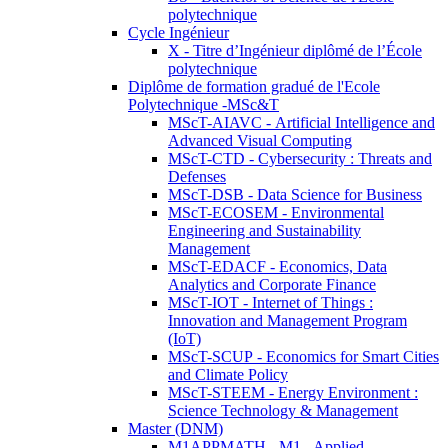
polytechnique
Cycle Ingénieur
X - Titre d’Ingénieur diplômé de l’École
polytechnique
Diplôme de formation gradué de l'Ecole
Polytechnique -MSc&T
MScT-AIAVC - Artificial Intelligence and
Advanced Visual Computing
MScT-CTD - Cybersecurity : Threats and
Defenses
MScT-DSB - Data Science for Business
MScT-ECOSEM - Environmental
Engineering and Sustainability
Management
MScT-EDACF - Economics, Data
Analytics and Corporate Finance
MScT-IOT - Internet of Things :
Innovation and Management Program
(IoT)
MScT-SCUP - Economics for Smart Cities
and Climate Policy
MScT-STEEM - Energy Environment :
Science Technology & Management
Master (DNM)
M1APPMATH - M1 - Applied