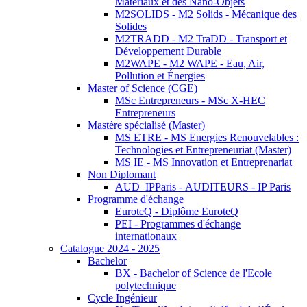
Matériaux et des Nano-Objets
M2SOLIDS - M2 Solids - Mécanique des
Solides
M2TRADD - M2 TraDD - Transport et
Développement Durable
M2WAPE - M2 WAPE - Eau, Air,
Pollution et Énergies
Master of Science (CGE)
MSc Entrepreneurs - MSc X-HEC
Entrepreneurs
Mastère spécialisé (Master)
MS ETRE - MS Energies Renouvelables :
Technologies et Entrepreneuriat (Master)
MS IE - MS Innovation et Entreprenariat
Non Diplomant
AUD_IPParis - AUDITEURS - IP Paris
Programme d'échange
EuroteQ - Diplôme EuroteQ
PEI - Programmes d'échange
internationaux
Catalogue 2024 - 2025
Bachelor
BX - Bachelor of Science de l'Ecole
polytechnique
Cycle Ingénieur