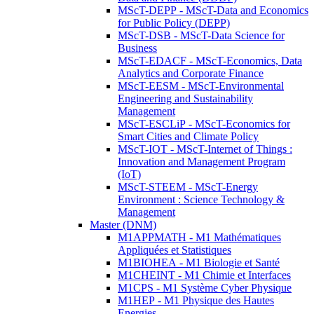
MScT-DEPP - MScT-Data and Economics
for Public Policy (DEPP)
MScT-DSB - MScT-Data Science for
Business
MScT-EDACF - MScT-Economics, Data
Analytics and Corporate Finance
MScT-EESM - MScT-Environmental
Engineering and Sustainability
Management
MScT-ESCLiP - MScT-Economics for
Smart Cities and Climate Policy
MScT-IOT - MScT-Internet of Things :
Innovation and Management Program
(IoT)
MScT-STEEM - MScT-Energy
Environment : Science Technology &
Management
Master (DNM)
M1APPMATH - M1 Mathématiques
Appliquées et Statistiques
M1BIOHEA - M1 Biologie et Santé
M1CHEINT - M1 Chimie et Interfaces
M1CPS - M1 Système Cyber Physique
M1HEP - M1 Physique des Hautes
Energies