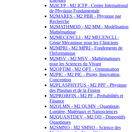
Energies
M2ICFP - M2 ICFP - Centre International
de Physique Fondamentale
M2MARES - M2 PBR - Physique par
Recherche
M2MATHMOD - M2 MM - Modélisation
Mathématique
M2MECENCLI - M2 MECENCLI -
Génie Mécanique pour les Cliniciens
M2MPRI - M2 MPRI - Fondements de
l'Informatique
M2MSV - M2 MSV - Mathématiques
pour les Sciences du Vivant
M2OPTIM - M2 OPT - Optimisation
M2PIC - M2 PIC - Projet, Innovation,
Conception
M2PLASPHYFUS - M2 PPF - Physique
des Plasmas et de la Fusion
M2PROBFIN - M2 PF - Probabilités et
Finance
M2QLMN - M2 QLMN - Quantique,
Lumière, Matériaux et Nanosciences
M2QUANTDEV - M2 QD - Dispositifs
Quantiques
M2SMNO - M2 SMNO - Science des