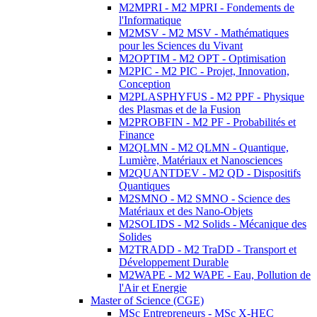
M2MPRI - M2 MPRI - Fondements de
l'Informatique
M2MSV - M2 MSV - Mathématiques
pour les Sciences du Vivant
M2OPTIM - M2 OPT - Optimisation
M2PIC - M2 PIC - Projet, Innovation,
Conception
M2PLASPHYFUS - M2 PPF - Physique
des Plasmas et de la Fusion
M2PROBFIN - M2 PF - Probabilités et
Finance
M2QLMN - M2 QLMN - Quantique,
Lumière, Matériaux et Nanosciences
M2QUANTDEV - M2 QD - Dispositifs
Quantiques
M2SMNO - M2 SMNO - Science des
Matériaux et des Nano-Objets
M2SOLIDS - M2 Solids - Mécanique des
Solides
M2TRADD - M2 TraDD - Transport et
Développement Durable
M2WAPE - M2 WAPE - Eau, Pollution de
l'Air et Energie
Master of Science (CGE)
MSc Entrepreneurs - MSc X-HEC