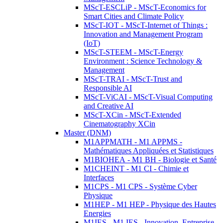
MScT-ESCLiP - MScT-Economics for
Smart Cities and Climate Policy
MScT-IOT - MScT-Internet of Things :
Innovation and Management Program
(IoT)
MScT-STEEM - MScT-Energy
Environment : Science Technology &
Management
MScT-TRAI - MScT-Trust and
Responsible AI
MScT-ViCAI - MScT-Visual Computing
and Creative AI
MScT-XCin - MScT-Extended
Cinematography XCin
Master (DNM)
M1APPMATH - M1 APPMS -
Mathématiques Appliquées et Statistiques
M1BIOHEA - M1 BH - Biologie et Santé
M1CHEINT - M1 CI - Chimie et
Interfaces
M1CPS - M1 CPS - Système Cyber
Physique
M1HEP - M1 HEP - Physique des Hautes
Energies
M1IES - M1 IES - Innovation, Entreprise