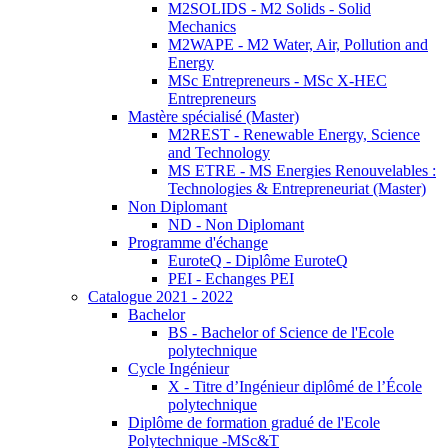
M2SOLIDS - M2 Solids - Solid
Mechanics
M2WAPE - M2 Water, Air, Pollution and
Energy
MSc Entrepreneurs - MSc X-HEC
Entrepreneurs
Mastère spécialisé (Master)
M2REST - Renewable Energy, Science
and Technology
MS ETRE - MS Energies Renouvelables :
Technologies & Entrepreneuriat (Master)
Non Diplomant
ND - Non Diplomant
Programme d'échange
EuroteQ - Diplôme EuroteQ
PEI - Echanges PEI
Catalogue 2021 - 2022
Bachelor
BS - Bachelor of Science de l'Ecole
polytechnique
Cycle Ingénieur
X - Titre d’Ingénieur diplômé de l’École
polytechnique
Diplôme de formation gradué de l'Ecole
Polytechnique -MSc&T