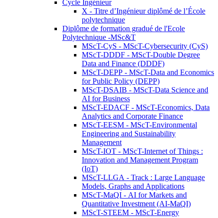
Cycle Ingénieur
X - Titre d’Ingénieur diplômé de l’École
polytechnique
Diplôme de formation gradué de l'Ecole
Polytechnique -MSc&T
MScT-CyS - MScT-Cybersecurity (CyS)
MScT-DDDF - MScT-Double Degree
Data and Finance (DDDF)
MScT-DEPP - MScT-Data and Economics
for Public Policy (DEPP)
MScT-DSAIB - MScT-Data Science and
AI for Business
MScT-EDACF - MScT-Economics, Data
Analytics and Corporate Finance
MScT-EESM - MScT-Environmental
Engineering and Sustainability
Management
MScT-IOT - MScT-Internet of Things :
Innovation and Management Program
(IoT)
MScT-LLGA - Track : Large Language
Models, Graphs and Applications
MScT-MaQI - AI for Markets and
Quantitative Investment (AI-MaQI)
MScT-STEEM - MScT-Energy