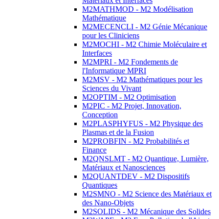
Matériaux et Interfaces
M2MATHMOD - M2 Modélisation
Mathématique
M2MECENCLI - M2 Génie Mécanique
pour les Cliniciens
M2MOCHI - M2 Chimie Moléculaire et
Interfaces
M2MPRI - M2 Fondements de
l'Informatique MPRI
M2MSV - M2 Mathématiques pour les
Sciences du Vivant
M2OPTIM - M2 Optimisation
M2PIC - M2 Projet, Innovation,
Conception
M2PLASPHYFUS - M2 Physique des
Plasmas et de la Fusion
M2PROBFIN - M2 Probabilités et
Finance
M2QNSLMT - M2 Quantique, Lumière,
Matériaux et Nanosciences
M2QUANTDEV - M2 Dispositifs
Quantiques
M2SMNO - M2 Science des Matériaux et
des Nano-Objets
M2SOLIDS - M2 Mécanique des Solides