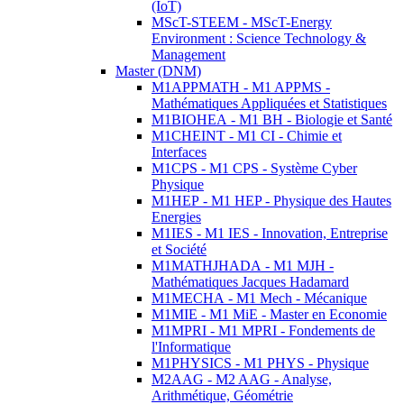
(IoT)
MScT-STEEM - MScT-Energy
Environment : Science Technology &
Management
Master (DNM)
M1APPMATH - M1 APPMS -
Mathématiques Appliquées et Statistiques
M1BIOHEA - M1 BH - Biologie et Santé
M1CHEINT - M1 CI - Chimie et
Interfaces
M1CPS - M1 CPS - Système Cyber
Physique
M1HEP - M1 HEP - Physique des Hautes
Energies
M1IES - M1 IES - Innovation, Entreprise
et Société
M1MATHJHADA - M1 MJH -
Mathématiques Jacques Hadamard
M1MECHA - M1 Mech - Mécanique
M1MIE - M1 MiE - Master en Economie
M1MPRI - M1 MPRI - Fondements de
l'Informatique
M1PHYSICS - M1 PHYS - Physique
M2AAG - M2 AAG - Analyse,
Arithmétique, Géométrie