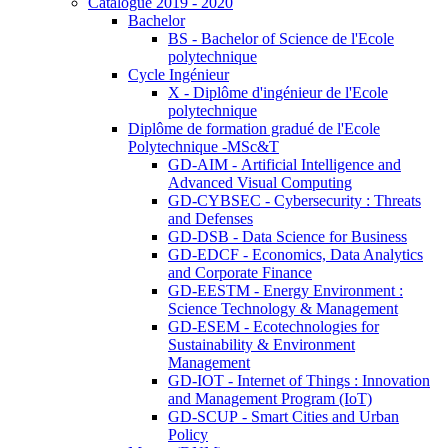
Catalogue 2019 - 2020
Bachelor
BS - Bachelor of Science de l'Ecole
polytechnique
Cycle Ingénieur
X - Diplôme d'ingénieur de l'Ecole
polytechnique
Diplôme de formation gradué de l'Ecole
Polytechnique -MSc&T
GD-AIM - Artificial Intelligence and
Advanced Visual Computing
GD-CYBSEC - Cybersecurity : Threats
and Defenses
GD-DSB - Data Science for Business
GD-EDCF - Economics, Data Analytics
and Corporate Finance
GD-EESTM - Energy Environment :
Science Technology & Management
GD-ESEM - Ecotechnologies for
Sustainability & Environment
Management
GD-IOT - Internet of Things : Innovation
and Management Program (IoT)
GD-SCUP - Smart Cities and Urban
Policy