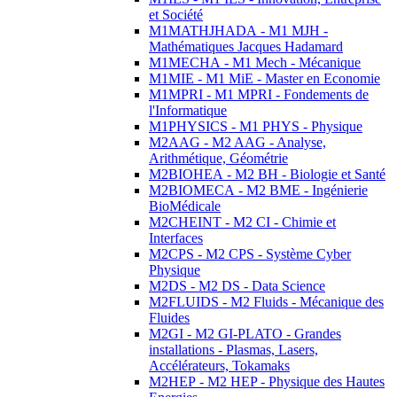
et Société
M1MATHJHADA - M1 MJH -
Mathématiques Jacques Hadamard
M1MECHA - M1 Mech - Mécanique
M1MIE - M1 MiE - Master en Economie
M1MPRI - M1 MPRI - Fondements de
l'Informatique
M1PHYSICS - M1 PHYS - Physique
M2AAG - M2 AAG - Analyse,
Arithmétique, Géométrie
M2BIOHEA - M2 BH - Biologie et Santé
M2BIOMECA - M2 BME - Ingénierie
BioMédicale
M2CHEINT - M2 CI - Chimie et
Interfaces
M2CPS - M2 CPS - Système Cyber
Physique
M2DS - M2 DS - Data Science
M2FLUIDS - M2 Fluids - Mécanique des
Fluides
M2GI - M2 GI-PLATO - Grandes
installations - Plasmas, Lasers,
Accélérateurs, Tokamaks
M2HEP - M2 HEP - Physique des Hautes