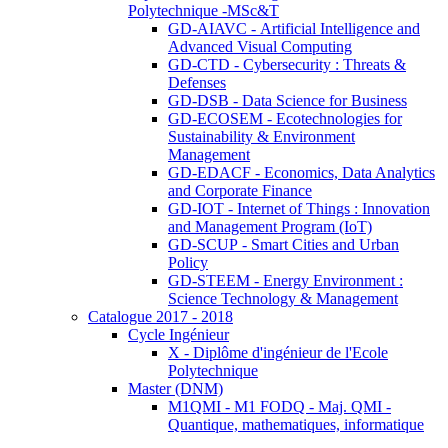
Polytechnique -MSc&T
GD-AIAVC - Artificial Intelligence and
Advanced Visual Computing
GD-CTD - Cybersecurity : Threats &
Defenses
GD-DSB - Data Science for Business
GD-ECOSEM - Ecotechnologies for
Sustainability & Environment
Management
GD-EDACF - Economics, Data Analytics
and Corporate Finance
GD-IOT - Internet of Things : Innovation
and Management Program (IoT)
GD-SCUP - Smart Cities and Urban
Policy
GD-STEEM - Energy Environment :
Science Technology & Management
Catalogue 2017 - 2018
Cycle Ingénieur
X - Diplôme d'ingénieur de l'Ecole
Polytechnique
Master (DNM)
M1QMI - M1 FODQ - Maj. QMI -
Quantique, mathematiques, informatique