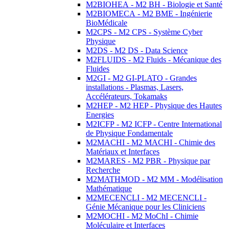
M2BIOHEA - M2 BH - Biologie et Santé
M2BIOMECA - M2 BME - Ingénierie
BioMédicale
M2CPS - M2 CPS - Système Cyber
Physique
M2DS - M2 DS - Data Science
M2FLUIDS - M2 Fluids - Mécanique des
Fluides
M2GI - M2 GI-PLATO - Grandes
installations - Plasmas, Lasers,
Accélérateurs, Tokamaks
M2HEP - M2 HEP - Physique des Hautes
Energies
M2ICFP - M2 ICFP - Centre International
de Physique Fondamentale
M2MACHI - M2 MACHI - Chimie des
Matériaux et Interfaces
M2MARES - M2 PBR - Physique par
Recherche
M2MATHMOD - M2 MM - Modélisation
Mathématique
M2MECENCLI - M2 MECENCLI -
Génie Mécanique pour les Cliniciens
M2MOCHI - M2 MoChI - Chimie
Moléculaire et Interfaces