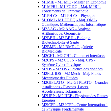
M1MIE - M1 MiE - Master en Economie
M1MPRI - M1 FODQ - Maj. MPRI -
Fondements de l'Informatique
M1PHYS - M1 PHYS - Physique
M1QMI - M1 FODQ - Maj. QMI -
Quantique, Mathematiques, Informatique
M2AAG - M2 AAG - Analyse,
Arithmétique, Géométrie
M2BBH - M2 BBH - Biologie,
Biotechnologie et Santé
M2BME - M2 BME - Ingénierie
BioMédicale
M2CHI - M2 CHI - Chimie et Interfaces
M2CPS - M2 CCSN - Maj. CPS -
Système Cyber Physique
M2DS - M2 DS - Science des données
M2FLUIDS - M2 Mech - Maj. Fluids -
Mecanique des Fluides
M2GIPLATO - M2 GI-PLATO - Grandes
installations - Plasmas, Lasers,
Accélérateurs, Tokamaks
M2HEP - M2 HEP - Physique des Hautes
Energies
M2ICFP - M2 ICFP - Centre International
de Physique Fondamentale