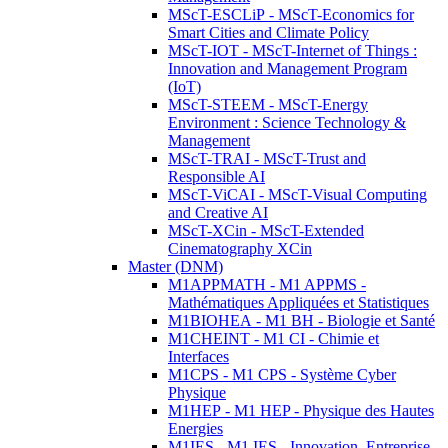
MScT-ESCLiP - MScT-Economics for
Smart Cities and Climate Policy
MScT-IOT - MScT-Internet of Things :
Innovation and Management Program
(IoT)
MScT-STEEM - MScT-Energy
Environment : Science Technology &
Management
MScT-TRAI - MScT-Trust and
Responsible AI
MScT-ViCAI - MScT-Visual Computing
and Creative AI
MScT-XCin - MScT-Extended
Cinematography XCin
Master (DNM)
M1APPMATH - M1 APPMS -
Mathématiques Appliquées et Statistiques
M1BIOHEA - M1 BH - Biologie et Santé
M1CHEINT - M1 CI - Chimie et
Interfaces
M1CPS - M1 CPS - Système Cyber
Physique
M1HEP - M1 HEP - Physique des Hautes
Energies
M1IES - M1 IES - Innovation, Entreprise