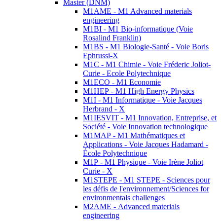
Master (DNM)
M1AME - M1 Advanced materials
engineering
M1BI - M1 Bio-informatique (Voie
Rosalind Franklin)
M1BS - M1 Biologie-Santé - Voie Boris
Ephrussi-X
M1C - M1 Chimie - Voie Fréderic Joliot-
Curie - Ecole Polytechnique
M1ECO - M1 Economie
M1HEP - M1 High Energy Physics
M1I - M1 Informatique - Voie Jacques
Herbrand - X
M1IESVIT - M1 Innovation, Entreprise, et
Société - Voie Innovation technologique
M1MAP - M1 Mathématiques et
Applications - Voie Jacques Hadamard -
École Polytechnique
M1P - M1 Physique - Voie Irène Joliot
Curie - X
M1STEPE - M1 STEPE - Sciences pour
les défis de l'environnement/Sciences for
environmentals challenges
M2AME - Advanced materials
engineering