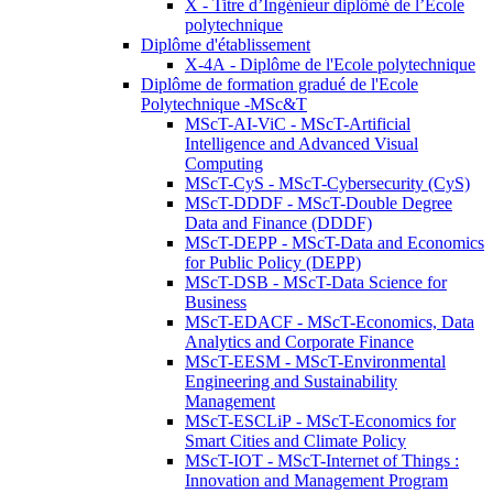
X - Titre d’Ingénieur diplômé de l’École
polytechnique
Diplôme d'établissement
X-4A - Diplôme de l'Ecole polytechnique
Diplôme de formation gradué de l'Ecole
Polytechnique -MSc&T
MScT-AI-ViC - MScT-Artificial
Intelligence and Advanced Visual
Computing
MScT-CyS - MScT-Cybersecurity (CyS)
MScT-DDDF - MScT-Double Degree
Data and Finance (DDDF)
MScT-DEPP - MScT-Data and Economics
for Public Policy (DEPP)
MScT-DSB - MScT-Data Science for
Business
MScT-EDACF - MScT-Economics, Data
Analytics and Corporate Finance
MScT-EESM - MScT-Environmental
Engineering and Sustainability
Management
MScT-ESCLiP - MScT-Economics for
Smart Cities and Climate Policy
MScT-IOT - MScT-Internet of Things :
Innovation and Management Program