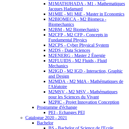
M1MATHJHADA - M1 - Mathematiques
Jacques Hadamard
M1MIE - M1 MiE - Master in Economics
M2BIOMECA - M2 Biomeca -
Biomechanics
M2BM - M2 Biomechanics
M2CFP - M2 CFP - Concepts in
Fundamental Physics
M2CPS - Cyber Physical System
M2DS - Data Sciences
M2ENERG - Master 2 Énergie
M2FLUIDS - M2 Fluids - Fluid
Mechanics
M2IGD - M2 IGD - Interaction, Graphic
and Design
M2MDA - M2 MdA - Mathématiques de
l'Aléatoire
M2MSV - M2 MSV - Mathématiques
pour les Sciences du Vivant
M2PIC - Projet Innovation Conception
Programme d'échange
PEI - Echanges PEI
Catalogue 2020 - 2021
Bachelor
BS - Bachelor of Science de l'Ecole