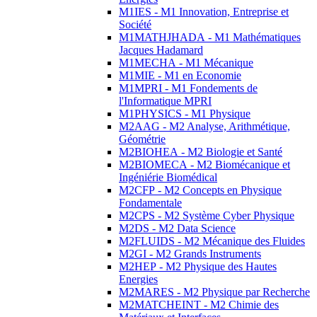
M1IES - M1 Innovation, Entreprise et
Société
M1MATHJHADA - M1 Mathématiques
Jacques Hadamard
M1MECHA - M1 Mécanique
M1MIE - M1 en Economie
M1MPRI - M1 Fondements de
l'Informatique MPRI
M1PHYSICS - M1 Physique
M2AAG - M2 Analyse, Arithmétique,
Géométrie
M2BIOHEA - M2 Biologie et Santé
M2BIOMECA - M2 Biomécanique et
Ingéniérie Biomédical
M2CFP - M2 Concepts en Physique
Fondamentale
M2CPS - M2 Système Cyber Physique
M2DS - M2 Data Science
M2FLUIDS - M2 Mécanique des Fluides
M2GI - M2 Grands Instruments
M2HEP - M2 Physique des Hautes
Energies
M2MARES - M2 Physique par Recherche
M2MATCHEINT - M2 Chimie des