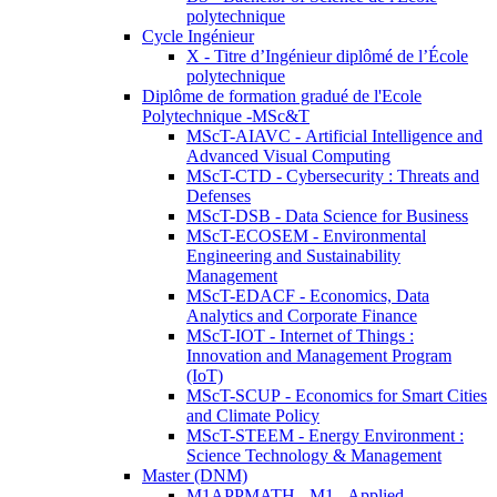
polytechnique
Cycle Ingénieur
X - Titre d’Ingénieur diplômé de l’École
polytechnique
Diplôme de formation gradué de l'Ecole
Polytechnique -MSc&T
MScT-AIAVC - Artificial Intelligence and
Advanced Visual Computing
MScT-CTD - Cybersecurity : Threats and
Defenses
MScT-DSB - Data Science for Business
MScT-ECOSEM - Environmental
Engineering and Sustainability
Management
MScT-EDACF - Economics, Data
Analytics and Corporate Finance
MScT-IOT - Internet of Things :
Innovation and Management Program
(IoT)
MScT-SCUP - Economics for Smart Cities
and Climate Policy
MScT-STEEM - Energy Environment :
Science Technology & Management
Master (DNM)
M1APPMATH - M1 - Applied