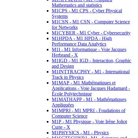
Mathematics and statistics
M1CPS - M1 CPS - Cyber Physical
Systems
M1CSN - M1 CSN - Computer Science
for Networks
M1CYBER - M1 Cyber - Cybersecurity
M1HPDA - M1 HPDA - High
Performance Data Analytics
M1I - M1 Informatique - Voie Jacques
Herbrand - X
M1IGD - M1 IGD - Interaction, Graphic
and Design
M1INTTRACPHY - M1 - International
Track in Physics
M1MAP - M1 Mathématiques et
Applications - Voie Jacques Hadamard -
École Polytechnique
M1MATHAPP - M1 - Mathématiques
Appliquées
M1MPRI - M1 MPRI - Foudations of
Computer Science
M1P - M1 Physique - Voie Irène Joliot
Curie - X
M1PHYSICS - M1 - Physics