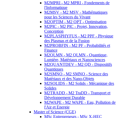
M2MPRI - M2 MPRI - Fondements de
l'Informatique
M2MSV - M2 MSV - Mathématiques
pour les Sciences du Vivant
M2OPTIM - M2 OPT - Optimisation
M2PIC - M2 PIC - Projet, Innovation,
Conception
M2PLASPHYFUS - M2 PPF - Physique
des Plasmas et de la Fusion
M2PROBFIN - M2 PF - Probabilités et
Finance
M2QLMN - M2 QLMN - Quantique,
Lumière, Matériaux et Nanosciences
M2QUANTDEV - M2 QD - Dispositifs
Quantiques
M2SMNO - M2 SMNO - Science des
Matériaux et des Nano-Objets
M2SOLIDS - M2 Solids - Mécanique des
Solides
M2TRADD - M2 TraDD - Transport et
Développement Durable
M2WAPE - M2 WAPE - Eau, Pollution de
l'Air et Energie
Master of Science (CGE)
MSc Entrepreneurs - MSc X-HEC