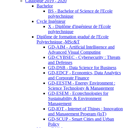
Catalogue 2019 - 2020
Bachelor
BS - Bachelor of Science de l'Ecole
polytechnique
Cycle Ingénieur
X - Diplôme d'ingénieur de l'Ecole
polytechnique
Diplôme de formation gradué de l'Ecole
Polytechnique -MSc&T
GD-AIM - Artificial Intelligence and
Advanced Visual Computing
GD-CYBSEC - Cybersecurity : Threats
and Defenses
GD-DSB - Data Science for Business
GD-EDCF - Economics, Data Analytics
and Corporate Finance
GD-EESTM - Energy Environment :
Science Technology & Management
GD-ESEM - Ecotechnologies for
Sustainability & Environment
Management
GD-IOT - Internet of Things : Innovation
and Management Program (IoT)
GD-SCUP - Smart Cities and Urban
Policy