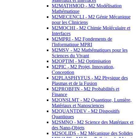
Matériaux et Interfaces
M2MATHMOD - M2 Modélisation
Mathématique
M2MECENCLI - M2 Génie Mécanique
pour les Cliniciens
M2MOCHI - M2 Chimie Moléculaire et
Interfaces
M2MPRI - M2 Fondements de
l'Informatique MPRI
M2MSV - M2 Mathématiques pour les
Sciences du Vivant
M2OPTIM - M2 Optimisation
M2PIC - M2 Projet, Innovation,
Conception
M2PLASPHYFUS - M2 Physique des
Plasmas et de la Fusion
M2PROBFIN - M2 Probabilités et
Finance
M2QNSLMT - M2 Quantique, Lumière,
Matériaux et Nanosciences
M2QUANTDEV - M2 Dispositifs
Quantiques
M2SMNO - M2 Science des Matériaux et
des Nano-Objets
M2SOLIDS - M2 Mécanique des Solides