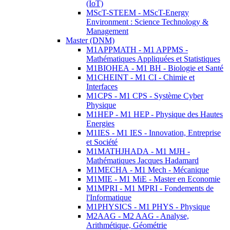
(IoT)
MScT-STEEM - MScT-Energy
Environment : Science Technology &
Management
Master (DNM)
M1APPMATH - M1 APPMS -
Mathématiques Appliquées et Statistiques
M1BIOHEA - M1 BH - Biologie et Santé
M1CHEINT - M1 CI - Chimie et
Interfaces
M1CPS - M1 CPS - Système Cyber
Physique
M1HEP - M1 HEP - Physique des Hautes
Energies
M1IES - M1 IES - Innovation, Entreprise
et Société
M1MATHJHADA - M1 MJH -
Mathématiques Jacques Hadamard
M1MECHA - M1 Mech - Mécanique
M1MIE - M1 MiE - Master en Economie
M1MPRI - M1 MPRI - Fondements de
l'Informatique
M1PHYSICS - M1 PHYS - Physique
M2AAG - M2 AAG - Analyse,
Arithmétique, Géométrie