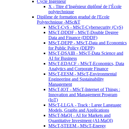
Cycle Ingénieur
X - Titre d’Ingénieur diplômé de l’École
polytechnique
Diplôme de formation gradué de l'Ecole
Polytechnique -MSc&T
MScT-CyS - MScT-Cybersecurity (CyS)
MScT-DDDF - MScT-Double Degree
Data and Finance (DDDF)
MScT-DEPP - MScT-Data and Economics
for Public Policy (DEPP)
MScT-DSAIB - MScT-Data Science and
AI for Business
MScT-EDACF - MScT-Economics, Data
Analytics and Corporate Finance
MScT-EESM - MScT-Environmental
Engineering and Sustainability
Management
MScT-IOT - MScT-Internet of Things :
Innovation and Management Program
(IoT)
MScT-LLGA - Track : Large Language
Models, Graphs and Applications
MScT-MaQI - AI for Markets and
Quantitative Investment (AI-MaQI)
MScT-STEEM - MScT-Energy