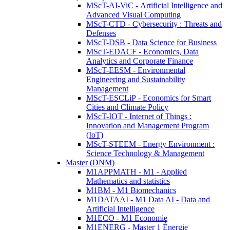
MScT-AI-ViC - Artificial Intelligence and
Advanced Visual Computing
MScT-CTD - Cybersecurity : Threats and
Defenses
MScT-DSB - Data Science for Business
MScT-EDACF - Economics, Data
Analytics and Corporate Finance
MScT-EESM - Environmental
Engineering and Sustainability
Management
MScT-ESCLiP - Economics for Smart
Cities and Climate Policy
MScT-IOT - Internet of Things :
Innovation and Management Program
(IoT)
MScT-STEEM - Energy Environment :
Science Technology & Management
Master (DNM)
M1APPMATH - M1 - Applied
Mathematics and statistics
M1BM - M1 Biomechanics
M1DATAAI - M1 Data AI - Data and
Artificial Intelligence
M1ECO - M1 Economie
M1ENERG - Master 1 Énergie