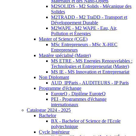
Matériaux et des Nano-Objets
M2SOLIDS - M2 Solids - Mécanique des
Solides
M2TRADD - M2 TraDD - Transport et
Développement Durable
M2WAPE - M2 WAPE - Eau, Air,
Pollution et Énergies
Master of Science (CGE)
MSc Entrepreneurs - MSc X-HEC
Entrepreneurs
Mastère spécialisé (Master)
MS ETRE - MS Energies Renouvelables :
Technologies et Entrepreneuriat (Master)
MS IE - MS Innovation et Entreprenariat
Non Diplomant
AUD_IPParis - AUDITEURS - IP Paris
Programme d'échange
EuroteQ - Diplôme EuroteQ
PEI - Programmes d'échange
internationaux
Catalogue 2024 - 2025
Bachelor
BX - Bachelor of Science de l'Ecole
polytechnique
Cycle Ingénieur