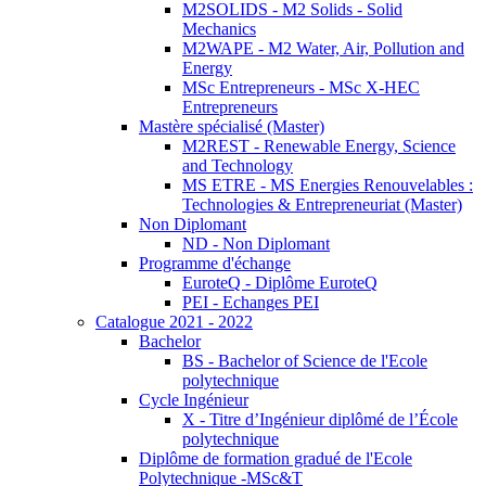
M2SOLIDS - M2 Solids - Solid
Mechanics
M2WAPE - M2 Water, Air, Pollution and
Energy
MSc Entrepreneurs - MSc X-HEC
Entrepreneurs
Mastère spécialisé (Master)
M2REST - Renewable Energy, Science
and Technology
MS ETRE - MS Energies Renouvelables :
Technologies & Entrepreneuriat (Master)
Non Diplomant
ND - Non Diplomant
Programme d'échange
EuroteQ - Diplôme EuroteQ
PEI - Echanges PEI
Catalogue 2021 - 2022
Bachelor
BS - Bachelor of Science de l'Ecole
polytechnique
Cycle Ingénieur
X - Titre d’Ingénieur diplômé de l’École
polytechnique
Diplôme de formation gradué de l'Ecole
Polytechnique -MSc&T