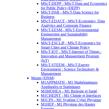
MScT-DEPP - MScT-Data and Economics
for Public Policy (DEPP)
MScT-DSB - MScT-Data Science for
Business
MScT-EDACF - MScT-Economics, Data
Analytics and Corporate Finance
MScT-EESM - MScT-Environmental
Engineering and Sustainability
Management
MScT-ESCLiP - MScT-Economics for
Smart Cities and Climate Policy
MScT-IOT - MScT-Internet of Things :
Innovation and Management Program
(IoT)
MScT-STEEM - MScT-Energy
Environment : Science Technology &
Management
Master (DNM)
M1APPMATH - M1 Mathématiques
Appliquées et Statistiques
M1BIOHEA - M1 Biologie et Santé
M1CHEINT - M1 Chimie et Interfaces
M1CPS - M1 Système Cyber Physique
M1HEP - M1 Physique des Hautes
Energies