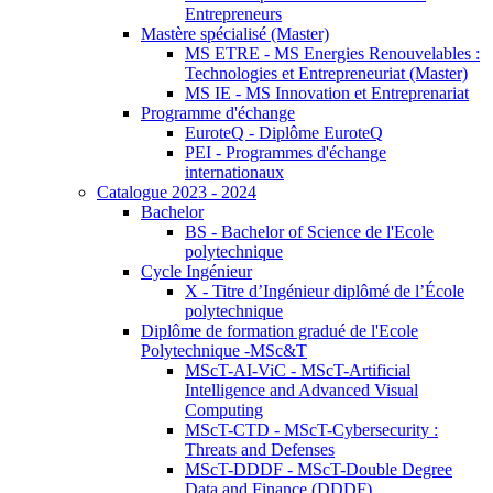
Entrepreneurs
Mastère spécialisé (Master)
MS ETRE - MS Energies Renouvelables :
Technologies et Entrepreneuriat (Master)
MS IE - MS Innovation et Entreprenariat
Programme d'échange
EuroteQ - Diplôme EuroteQ
PEI - Programmes d'échange
internationaux
Catalogue 2023 - 2024
Bachelor
BS - Bachelor of Science de l'Ecole
polytechnique
Cycle Ingénieur
X - Titre d’Ingénieur diplômé de l’École
polytechnique
Diplôme de formation gradué de l'Ecole
Polytechnique -MSc&T
MScT-AI-ViC - MScT-Artificial
Intelligence and Advanced Visual
Computing
MScT-CTD - MScT-Cybersecurity :
Threats and Defenses
MScT-DDDF - MScT-Double Degree
Data and Finance (DDDF)