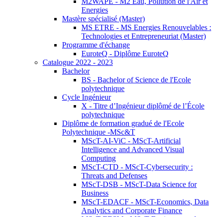
M2WAPE - M2 Eau, Pollution de l'Air et
Energies
Mastère spécialisé (Master)
MS ETRE - MS Energies Renouvelables :
Technologies et Entrepreneuriat (Master)
Programme d'échange
EuroteQ - Diplôme EuroteQ
Catalogue 2022 - 2023
Bachelor
BS - Bachelor of Science de l'Ecole
polytechnique
Cycle Ingénieur
X - Titre d’Ingénieur diplômé de l’École
polytechnique
Diplôme de formation gradué de l'Ecole
Polytechnique -MSc&T
MScT-AI-ViC - MScT-Artificial
Intelligence and Advanced Visual
Computing
MScT-CTD - MScT-Cybersecurity :
Threats and Defenses
MScT-DSB - MScT-Data Science for
Business
MScT-EDACF - MScT-Economics, Data
Analytics and Corporate Finance