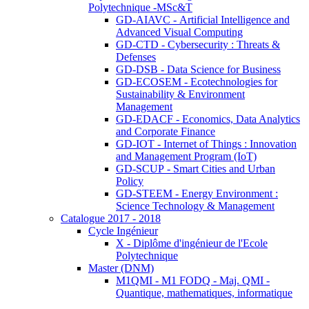
Polytechnique -MSc&T
GD-AIAVC - Artificial Intelligence and
Advanced Visual Computing
GD-CTD - Cybersecurity : Threats &
Defenses
GD-DSB - Data Science for Business
GD-ECOSEM - Ecotechnologies for
Sustainability & Environment
Management
GD-EDACF - Economics, Data Analytics
and Corporate Finance
GD-IOT - Internet of Things : Innovation
and Management Program (IoT)
GD-SCUP - Smart Cities and Urban
Policy
GD-STEEM - Energy Environment :
Science Technology & Management
Catalogue 2017 - 2018
Cycle Ingénieur
X - Diplôme d'ingénieur de l'Ecole
Polytechnique
Master (DNM)
M1QMI - M1 FODQ - Maj. QMI -
Quantique, mathematiques, informatique