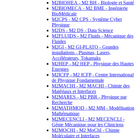
M2BIOHEA - M2 BH - Biologie et Santé
M2BIOMECA - M2 BME - Ingénierie
BioMédicale
M2CPS - M2 CPS - Système Cyber
Physique
M2DS - M2 DS - Data Science
M2FLUIDS - M2 Fluids - Mécanique des
Fluides
M2GI - M2 GI-PLATO - Grandes
installations - Plasmas, Lasers,
Accélérateurs, Tokamaks
M2HEP - M2 HEP - Physique des Hautes
Energies
M2ICFP - M2 ICFP - Centre International
de Physique Fondamentale
M2MACHI - M2 MACHI - Chimie des
Matériaux et Interfaces
M2MARES - M2 PBR - Physique par
Recherche
M2MATHMOD - M2 MM - Modélisation
Mathématique
M2MECENCLI - M2 MECENCLI -
Génie Mécanique pour les Cliniciens
M2MOCHI - M2 MoChI - Chimie
Moléculaire et Interfaces