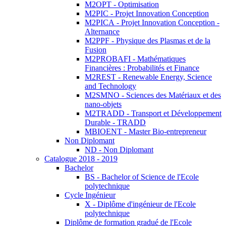
M2OPT - Optimisation
M2PIC - Projet Innovation Conception
M2PICA - Projet Innovation Conception -
Alternance
M2PPF - Physique des Plasmas et de la
Fusion
M2PROBAFI - Mathématiques
Financières : Probabilités et Finance
M2REST - Renewable Energy, Science
and Technology
M2SMNO - Sciences des Matériaux et des
nano-objets
M2TRADD - Transport et Développement
Durable - TRADD
MBIOENT - Master Bio-entrepreneur
Non Diplomant
ND - Non Diplomant
Catalogue 2018 - 2019
Bachelor
BS - Bachelor of Science de l'Ecole
polytechnique
Cycle Ingénieur
X - Diplôme d'ingénieur de l'Ecole
polytechnique
Diplôme de formation gradué de l'Ecole