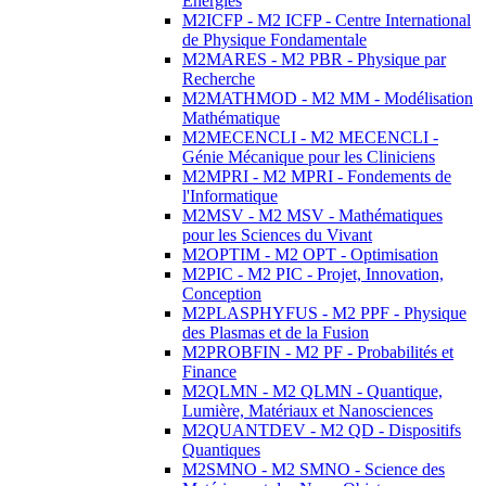
Energies
M2ICFP - M2 ICFP - Centre International
de Physique Fondamentale
M2MARES - M2 PBR - Physique par
Recherche
M2MATHMOD - M2 MM - Modélisation
Mathématique
M2MECENCLI - M2 MECENCLI -
Génie Mécanique pour les Cliniciens
M2MPRI - M2 MPRI - Fondements de
l'Informatique
M2MSV - M2 MSV - Mathématiques
pour les Sciences du Vivant
M2OPTIM - M2 OPT - Optimisation
M2PIC - M2 PIC - Projet, Innovation,
Conception
M2PLASPHYFUS - M2 PPF - Physique
des Plasmas et de la Fusion
M2PROBFIN - M2 PF - Probabilités et
Finance
M2QLMN - M2 QLMN - Quantique,
Lumière, Matériaux et Nanosciences
M2QUANTDEV - M2 QD - Dispositifs
Quantiques
M2SMNO - M2 SMNO - Science des