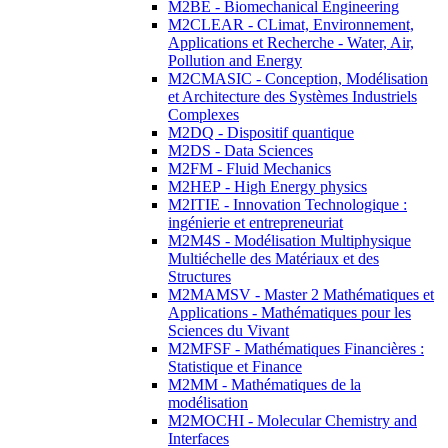
M2BE - Biomechanical Engineering
M2CLEAR - CLimat, Environnement,
Applications et Recherche - Water, Air,
Pollution and Energy
M2CMASIC - Conception, Modélisation
et Architecture des Systèmes Industriels
Complexes
M2DQ - Dispositif quantique
M2DS - Data Sciences
M2FM - Fluid Mechanics
M2HEP - High Energy physics
M2ITIE - Innovation Technologique :
ingénierie et entrepreneuriat
M2M4S - Modélisation Multiphysique
Multiéchelle des Matériaux et des
Structures
M2MAMSV - Master 2 Mathématiques et
Applications - Mathématiques pour les
Sciences du Vivant
M2MFSF - Mathématiques Financières :
Statistique et Finance
M2MM - Mathématiques de la
modélisation
M2MOCHI - Molecular Chemistry and
Interfaces