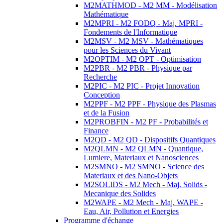
M2MATHMOD - M2 MM - Modélisation
Mathématique
M2MPRI - M2 FODQ - Maj. MPRI -
Fondements de l'Informatique
M2MSV - M2 MSV - Mathématiques
pour les Sciences du Vivant
M2OPTIM - M2 OPT - Optimisation
M2PBR - M2 PBR - Physique par
Recherche
M2PIC - M2 PIC - Projet Innovation
Conception
M2PPF - M2 PPF - Physique des Plasmas
et de la Fusion
M2PROBFIN - M2 PF - Probabilités et
Finance
M2QD - M2 QD - Dispositifs Quantiques
M2QLMN - M2 QLMN - Quantique,
Lumiere, Materiaux et Nanosciences
M2SMNO - M2 SMNO - Science des
Materiaux et des Nano-Objets
M2SOLIDS - M2 Mech - Maj. Solids -
Mecanique des Solides
M2WAPE - M2 Mech - Maj. WAPE -
Eau, Air, Pollution et Energies
Programme d'échange