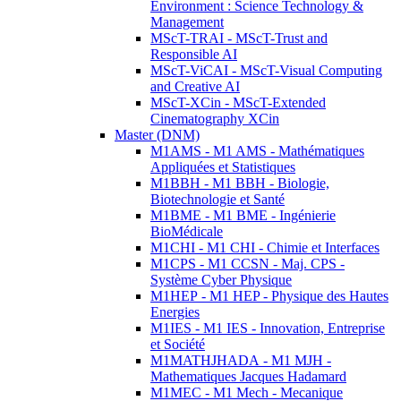
Environment : Science Technology &
Management
MScT-TRAI - MScT-Trust and
Responsible AI
MScT-ViCAI - MScT-Visual Computing
and Creative AI
MScT-XCin - MScT-Extended
Cinematography XCin
Master (DNM)
M1AMS - M1 AMS - Mathématiques
Appliquées et Statistiques
M1BBH - M1 BBH - Biologie,
Biotechnologie et Santé
M1BME - M1 BME - Ingénierie
BioMédicale
M1CHI - M1 CHI - Chimie et Interfaces
M1CPS - M1 CCSN - Maj. CPS -
Système Cyber Physique
M1HEP - M1 HEP - Physique des Hautes
Energies
M1IES - M1 IES - Innovation, Entreprise
et Société
M1MATHJHADA - M1 MJH -
Mathematiques Jacques Hadamard
M1MEC - M1 Mech - Mecanique