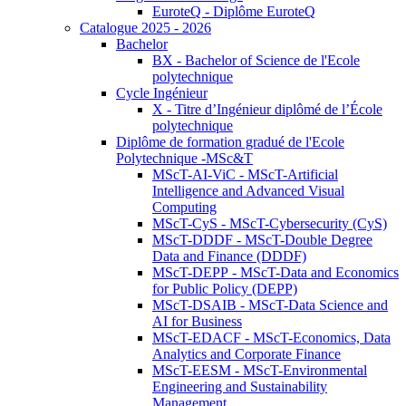
EuroteQ - Diplôme EuroteQ
Catalogue 2025 - 2026
Bachelor
BX - Bachelor of Science de l'Ecole
polytechnique
Cycle Ingénieur
X - Titre d’Ingénieur diplômé de l’École
polytechnique
Diplôme de formation gradué de l'Ecole
Polytechnique -MSc&T
MScT-AI-ViC - MScT-Artificial
Intelligence and Advanced Visual
Computing
MScT-CyS - MScT-Cybersecurity (CyS)
MScT-DDDF - MScT-Double Degree
Data and Finance (DDDF)
MScT-DEPP - MScT-Data and Economics
for Public Policy (DEPP)
MScT-DSAIB - MScT-Data Science and
AI for Business
MScT-EDACF - MScT-Economics, Data
Analytics and Corporate Finance
MScT-EESM - MScT-Environmental
Engineering and Sustainability
Management