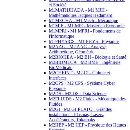
et Société
M1MATHJHADA - M1 MJH -
Mathématiques Jacques Hadamard
M1MECHA - M1 Mech - Mécanique
M1MIE - M1 MiE - Master en Economie
M1MPRI - M1 MPRI - Fondements de
l'Informatique
M1PHYSICS - M1 PHYS - Physique
M2AAG - M2 AAG - Analyse,
Arithmétique, Géométrie
M2BIOHEA - M2 BH - Biologie et Santé
M2BIOMECA - M2 BME - Ingénierie
BioMédicale
M2CHEINT - M2 CI - Chimie et
Interfaces
M2CPS - M2 CPS - Système Cyber
Physique
M2DS - M2 DS - Data Science
M2FLUIDS - M2 Fluids - Mécanique des
Fluides
M2GI - M2 GI-PLATO - Grandes
installations - Plasmas, Lasers,
Accélérateurs, Tokamaks
M2HEP - M2 HEP - Physique des Hautes