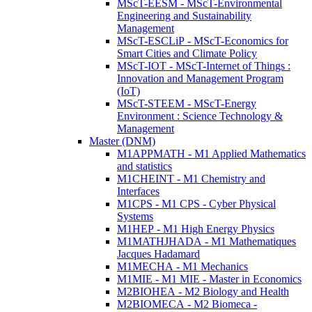
MScT-EESM - MScT-Environmental
Engineering and Sustainability
Management
MScT-ESCLiP - MScT-Economics for
Smart Cities and Climate Policy
MScT-IOT - MScT-Internet of Things :
Innovation and Management Program
(IoT)
MScT-STEEM - MScT-Energy
Environment : Science Technology &
Management
Master (DNM)
M1APPMATH - M1 Applied Mathematics
and statistics
M1CHEINT - M1 Chemistry and
Interfaces
M1CPS - M1 CPS - Cyber Physical
Systems
M1HEP - M1 High Energy Physics
M1MATHJHADA - M1 Mathematiques
Jacques Hadamard
M1MECHA - M1 Mechanics
M1MIE - M1 MIE - Master in Economics
M2BIOHEA - M2 Biology and Health
M2BIOMECA - M2 Biomeca -