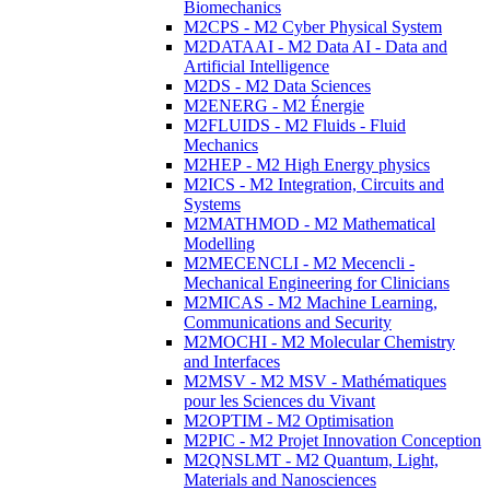
Biomechanics
M2CPS - M2 Cyber Physical System
M2DATAAI - M2 Data AI - Data and
Artificial Intelligence
M2DS - M2 Data Sciences
M2ENERG - M2 Énergie
M2FLUIDS - M2 Fluids - Fluid
Mechanics
M2HEP - M2 High Energy physics
M2ICS - M2 Integration, Circuits and
Systems
M2MATHMOD - M2 Mathematical
Modelling
M2MECENCLI - M2 Mecencli -
Mechanical Engineering for Clinicians
M2MICAS - M2 Machine Learning,
Communications and Security
M2MOCHI - M2 Molecular Chemistry
and Interfaces
M2MSV - M2 MSV - Mathématiques
pour les Sciences du Vivant
M2OPTIM - M2 Optimisation
M2PIC - M2 Projet Innovation Conception
M2QNSLMT - M2 Quantum, Light,
Materials and Nanosciences