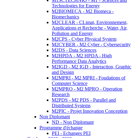
M1SCTECHNRJ - M1 - Sciences and
Technologies for Energy
M2BIOMECA - M2 Biomeca -
Biomechanics
M2CLEAR - CLimat, Environnement,
Applications et Recherche - Water, Air,
Pollution and Energy
M2CPS - Cyber Physical System
M2CYBER - M2 Cyber - Cybersecurity
M2DS - Data Sciences
M2HPDA - M2 HPDA - High
Performance Data Analytics
M2IGD - M2 IGD - Interaction, Graphic
and Design
M2MPRI - M2 MPRI - Foudations of
Computer Science
M2MPRO - M2 MPRO - Operation
Research
M2PDS - M2 PDS - Parallel and
Distributed Systems
M2PIC - Projet Innovation Conception
Non Diplomant
ND - Non Diplomant
Programme d'échange
PEI - Echanges PEI