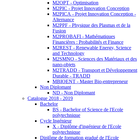
M2OPT - Optimisation
M2PIC - Projet Innovation Conception
M2PICA - Projet Innovation Conception -
Alternance
M2PPF - Physique des Plasmas et de la
Fusion
M2PROBAFI - Mathématiques
Financières : Probabilités et Finance
M2REST - Renewable Energy, Science
and Technology
M2SMNO - Sciences des Matériaux et des
nano-objets
M2TRADD - Transport et Développement
Durable - TRADD
MBIOENT - Master Bio-entrepreneur
Non Diplomant
ND - Non Diplomant
Catalogue 2018 - 2019
Bachelor
BS - Bachelor of Science de l'Ecole
polytechnique
Cycle Ingénieur
X - Diplôme d'ingénieur de l'Ecole
polytechnique
Diplôme de formation gradué de l'Ecole