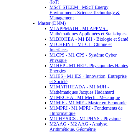
(IoT)
MScT-STEEM - MScT-Energy
Environment : Science Technology &
Management
Master (DNM)
M1APPMATH - M1 APPMS -
Mathématiques Appliquées et Statistiques
M1BIOHEA - M1 BH - Biologie et Santé
M1CHEINT - M1 CI - Chimie et
Interfaces
M1CPS - M1 CPS - Système Cyber
Physique
M1HEP - M1 HEP - Physique des Hautes
Energies
M1IES - M1 IES - Innovation, Entreprise
et Société
M1MATHJHADA - M1 MJH -
Mathématiques Jacques Hadamard
M1MECHA - M1 Mech - Mécanique
M1MIE - M1 MiE - Master en Economie
M1MPRI - M1 MPRI - Fondements de
l'Informatique
M1PHYSICS - M1 PHYS - Physique
M2AAG - M2 AAG - Analyse,
Arithmétique, Géométrie