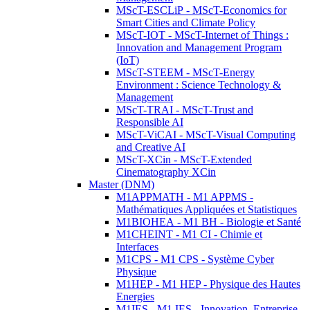
MScT-ESCLiP - MScT-Economics for
Smart Cities and Climate Policy
MScT-IOT - MScT-Internet of Things :
Innovation and Management Program
(IoT)
MScT-STEEM - MScT-Energy
Environment : Science Technology &
Management
MScT-TRAI - MScT-Trust and
Responsible AI
MScT-ViCAI - MScT-Visual Computing
and Creative AI
MScT-XCin - MScT-Extended
Cinematography XCin
Master (DNM)
M1APPMATH - M1 APPMS -
Mathématiques Appliquées et Statistiques
M1BIOHEA - M1 BH - Biologie et Santé
M1CHEINT - M1 CI - Chimie et
Interfaces
M1CPS - M1 CPS - Système Cyber
Physique
M1HEP - M1 HEP - Physique des Hautes
Energies
M1IES - M1 IES - Innovation, Entreprise