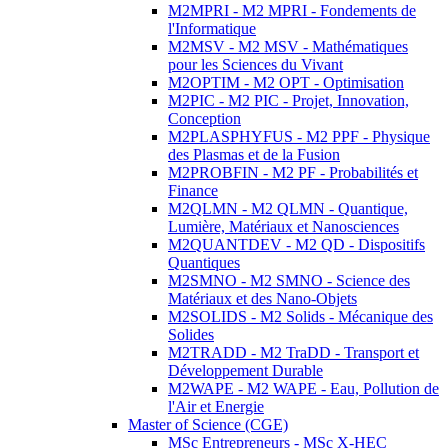
M2MPRI - M2 MPRI - Fondements de
l'Informatique
M2MSV - M2 MSV - Mathématiques
pour les Sciences du Vivant
M2OPTIM - M2 OPT - Optimisation
M2PIC - M2 PIC - Projet, Innovation,
Conception
M2PLASPHYFUS - M2 PPF - Physique
des Plasmas et de la Fusion
M2PROBFIN - M2 PF - Probabilités et
Finance
M2QLMN - M2 QLMN - Quantique,
Lumière, Matériaux et Nanosciences
M2QUANTDEV - M2 QD - Dispositifs
Quantiques
M2SMNO - M2 SMNO - Science des
Matériaux et des Nano-Objets
M2SOLIDS - M2 Solids - Mécanique des
Solides
M2TRADD - M2 TraDD - Transport et
Développement Durable
M2WAPE - M2 WAPE - Eau, Pollution de
l'Air et Energie
Master of Science (CGE)
MSc Entrepreneurs - MSc X-HEC