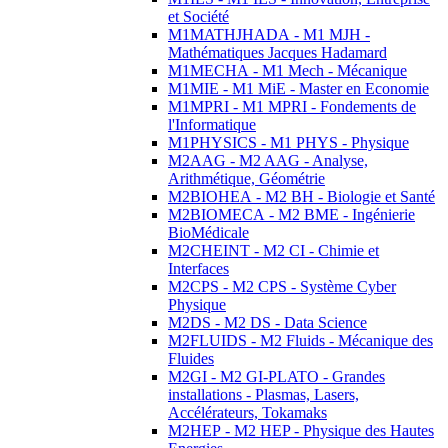
et Société
M1MATHJHADA - M1 MJH -
Mathématiques Jacques Hadamard
M1MECHA - M1 Mech - Mécanique
M1MIE - M1 MiE - Master en Economie
M1MPRI - M1 MPRI - Fondements de
l'Informatique
M1PHYSICS - M1 PHYS - Physique
M2AAG - M2 AAG - Analyse,
Arithmétique, Géométrie
M2BIOHEA - M2 BH - Biologie et Santé
M2BIOMECA - M2 BME - Ingénierie
BioMédicale
M2CHEINT - M2 CI - Chimie et
Interfaces
M2CPS - M2 CPS - Système Cyber
Physique
M2DS - M2 DS - Data Science
M2FLUIDS - M2 Fluids - Mécanique des
Fluides
M2GI - M2 GI-PLATO - Grandes
installations - Plasmas, Lasers,
Accélérateurs, Tokamaks
M2HEP - M2 HEP - Physique des Hautes