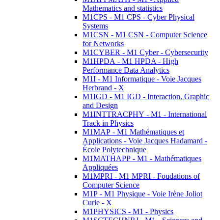
Mathematics and statistics
M1CPS - M1 CPS - Cyber Physical
Systems
M1CSN - M1 CSN - Computer Science
for Networks
M1CYBER - M1 Cyber - Cybersecurity
M1HPDA - M1 HPDA - High
Performance Data Analytics
M1I - M1 Informatique - Voie Jacques
Herbrand - X
M1IGD - M1 IGD - Interaction, Graphic
and Design
M1INTTRACPHY - M1 - International
Track in Physics
M1MAP - M1 Mathématiques et
Applications - Voie Jacques Hadamard -
École Polytechnique
M1MATHAPP - M1 - Mathématiques
Appliquées
M1MPRI - M1 MPRI - Foudations of
Computer Science
M1P - M1 Physique - Voie Irène Joliot
Curie - X
M1PHYSICS - M1 - Physics