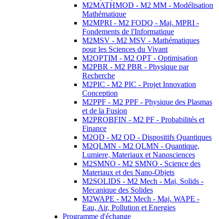
M2MATHMOD - M2 MM - Modélisation
Mathématique
M2MPRI - M2 FODQ - Maj. MPRI -
Fondements de l'Informatique
M2MSV - M2 MSV - Mathématiques
pour les Sciences du Vivant
M2OPTIM - M2 OPT - Optimisation
M2PBR - M2 PBR - Physique par
Recherche
M2PIC - M2 PIC - Projet Innovation
Conception
M2PPF - M2 PPF - Physique des Plasmas
et de la Fusion
M2PROBFIN - M2 PF - Probabilités et
Finance
M2QD - M2 QD - Dispositifs Quantiques
M2QLMN - M2 QLMN - Quantique,
Lumiere, Materiaux et Nanosciences
M2SMNO - M2 SMNO - Science des
Materiaux et des Nano-Objets
M2SOLIDS - M2 Mech - Maj. Solids -
Mecanique des Solides
M2WAPE - M2 Mech - Maj. WAPE -
Eau, Air, Pollution et Energies
Programme d'échange