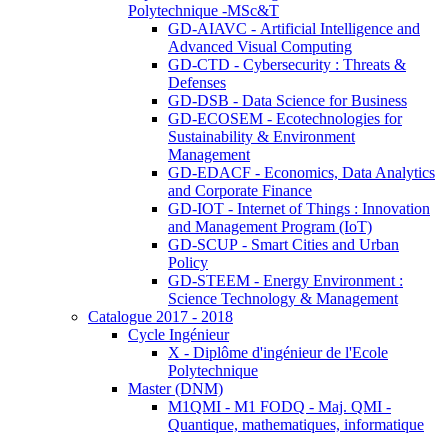
Polytechnique -MSc&T
GD-AIAVC - Artificial Intelligence and
Advanced Visual Computing
GD-CTD - Cybersecurity : Threats &
Defenses
GD-DSB - Data Science for Business
GD-ECOSEM - Ecotechnologies for
Sustainability & Environment
Management
GD-EDACF - Economics, Data Analytics
and Corporate Finance
GD-IOT - Internet of Things : Innovation
and Management Program (IoT)
GD-SCUP - Smart Cities and Urban
Policy
GD-STEEM - Energy Environment :
Science Technology & Management
Catalogue 2017 - 2018
Cycle Ingénieur
X - Diplôme d'ingénieur de l'Ecole
Polytechnique
Master (DNM)
M1QMI - M1 FODQ - Maj. QMI -
Quantique, mathematiques, informatique