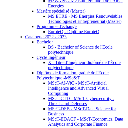
M2WAPE - M2 Eau, Pollution de l'Air et
Energies
Mastère spécialisé (Master)
MS ETRE - MS Energies Renouvelables :
Technologies et Entrepreneuriat (Master)
Programme d'échange
EuroteQ - Diplôme EuroteQ
Catalogue 2022 - 2023
Bachelor
BS - Bachelor of Science de l'Ecole
polytechnique
Cycle Ingénieur
X - Titre d’Ingénieur diplômé de l’École
polytechnique
Diplôme de formation gradué de l'Ecole
Polytechnique -MSc&T
MScT-AI-ViC - MScT-Artificial
Intelligence and Advanced Visual
Computing
MScT-CTD - MScT-Cybersecurity :
Threats and Defenses
MScT-DSB - MScT-Data Science for
Business
MScT-EDACF - MScT-Economics, Data
Analytics and Corporate Finance