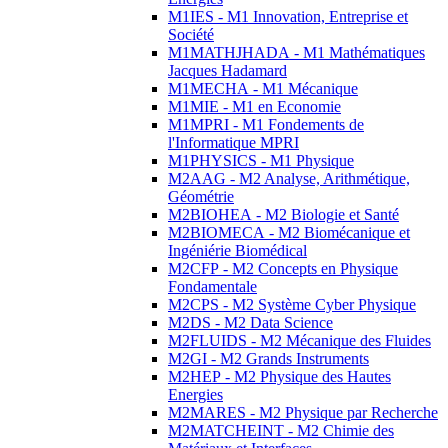
M1IES - M1 Innovation, Entreprise et
Société
M1MATHJHADA - M1 Mathématiques
Jacques Hadamard
M1MECHA - M1 Mécanique
M1MIE - M1 en Economie
M1MPRI - M1 Fondements de
l'Informatique MPRI
M1PHYSICS - M1 Physique
M2AAG - M2 Analyse, Arithmétique,
Géométrie
M2BIOHEA - M2 Biologie et Santé
M2BIOMECA - M2 Biomécanique et
Ingéniérie Biomédical
M2CFP - M2 Concepts en Physique
Fondamentale
M2CPS - M2 Système Cyber Physique
M2DS - M2 Data Science
M2FLUIDS - M2 Mécanique des Fluides
M2GI - M2 Grands Instruments
M2HEP - M2 Physique des Hautes
Energies
M2MARES - M2 Physique par Recherche
M2MATCHEINT - M2 Chimie des