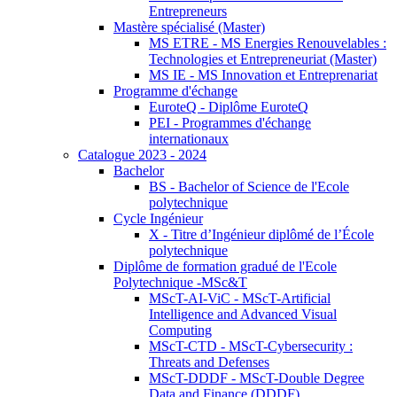
Entrepreneurs
Mastère spécialisé (Master)
MS ETRE - MS Energies Renouvelables :
Technologies et Entrepreneuriat (Master)
MS IE - MS Innovation et Entreprenariat
Programme d'échange
EuroteQ - Diplôme EuroteQ
PEI - Programmes d'échange
internationaux
Catalogue 2023 - 2024
Bachelor
BS - Bachelor of Science de l'Ecole
polytechnique
Cycle Ingénieur
X - Titre d’Ingénieur diplômé de l’École
polytechnique
Diplôme de formation gradué de l'Ecole
Polytechnique -MSc&T
MScT-AI-ViC - MScT-Artificial
Intelligence and Advanced Visual
Computing
MScT-CTD - MScT-Cybersecurity :
Threats and Defenses
MScT-DDDF - MScT-Double Degree
Data and Finance (DDDF)