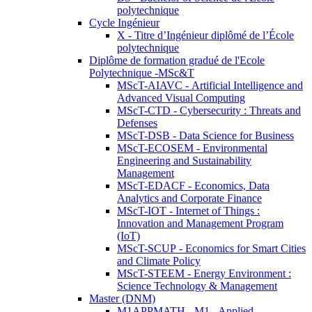
polytechnique
Cycle Ingénieur
X - Titre d’Ingénieur diplômé de l’École
polytechnique
Diplôme de formation gradué de l'Ecole
Polytechnique -MSc&T
MScT-AIAVC - Artificial Intelligence and
Advanced Visual Computing
MScT-CTD - Cybersecurity : Threats and
Defenses
MScT-DSB - Data Science for Business
MScT-ECOSEM - Environmental
Engineering and Sustainability
Management
MScT-EDACF - Economics, Data
Analytics and Corporate Finance
MScT-IOT - Internet of Things :
Innovation and Management Program
(IoT)
MScT-SCUP - Economics for Smart Cities
and Climate Policy
MScT-STEEM - Energy Environment :
Science Technology & Management
Master (DNM)
M1APPMATH - M1 - Applied