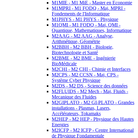
M1MIE - M1 MiE - Master en Economie
M1MPRI - M1 FODQ - Maj. MPRI -
Fondements de l'Informatique
M1PHYS - M1 PHYS - Physique
M1QMI - M1 FODQ - Maj. QMI -
Quantique, Mathematiques, Informatique
M2AAG - M2 AAG - Analyse,
Arithmétique, Géométrie
M2BBH - M2 BBH - Biologie,
Biotechnologie et Santé
M2BME - M2 BME - Ingénierie
BioMédicale
M2CHI - M2 CHI - Chimie et Interfaces
M2CPS - M2 CCSN - Maj. CPS -
Système Cyber Physique
M2DS - M2 DS - Science des données
M2FLUIDS - M2 Mech - Maj. Fluids -
Mecanique des Fluides
M2GIPLATO - M2 GI-PLATO - Grandes
installations - Plasmas, Lasers,
Accélérateurs, Tokamaks
M2HEP - M2 HEP - Physique des Hautes
Energies
M2ICFP - M2 ICFP - Centre International
de Physique Fondamentale