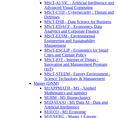
MScT-AI-ViC - Artificial Intelligence and
Advanced Visual Computing
MScT-CTD - Cybersecurity : Threats and
Defenses
MScT-DSB - Data Science for Business
MScT-EDACF - Economics, Data
Analytics and Corporate Finance
MScT-EESM - Environmental
Engineering and Sustainability
Management
MScT-ESCLiP - Economics for Smart
Cities and Climate Policy
MScT-IOT - Internet of Things :
Innovation and Management Program
(IoT)
MScT-STEEM - Energy Environment :
Science Technology & Management
Master (DNM)
M1APPMATH - M1 - Applied
Mathematics and statistics
M1BM - M1 Biomechanics
M1DATAAI - M1 Data AI - Data and
Artificial Intelligence
M1ECO - M1 Economie
M1ENERG - Master 1 Énergie