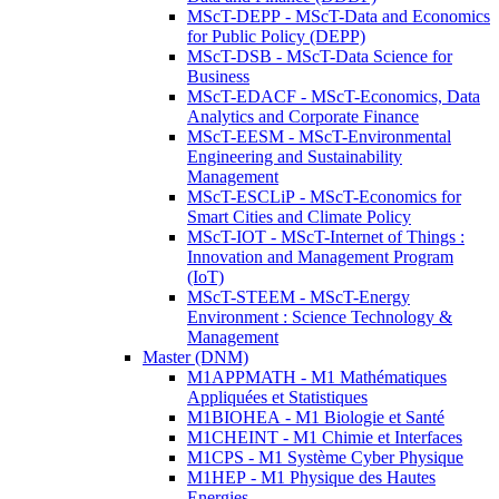
MScT-DEPP - MScT-Data and Economics
for Public Policy (DEPP)
MScT-DSB - MScT-Data Science for
Business
MScT-EDACF - MScT-Economics, Data
Analytics and Corporate Finance
MScT-EESM - MScT-Environmental
Engineering and Sustainability
Management
MScT-ESCLiP - MScT-Economics for
Smart Cities and Climate Policy
MScT-IOT - MScT-Internet of Things :
Innovation and Management Program
(IoT)
MScT-STEEM - MScT-Energy
Environment : Science Technology &
Management
Master (DNM)
M1APPMATH - M1 Mathématiques
Appliquées et Statistiques
M1BIOHEA - M1 Biologie et Santé
M1CHEINT - M1 Chimie et Interfaces
M1CPS - M1 Système Cyber Physique
M1HEP - M1 Physique des Hautes
Energies