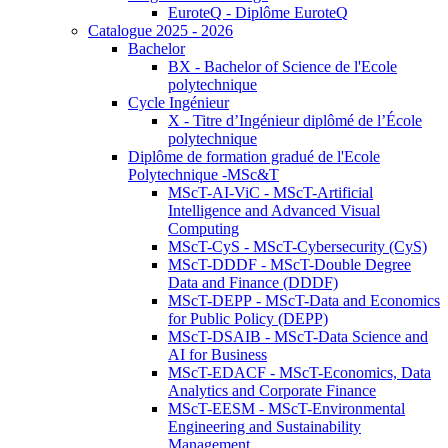
EuroteQ - Diplôme EuroteQ
Catalogue 2025 - 2026
Bachelor
BX - Bachelor of Science de l'Ecole
polytechnique
Cycle Ingénieur
X - Titre d’Ingénieur diplômé de l’École
polytechnique
Diplôme de formation gradué de l'Ecole
Polytechnique -MSc&T
MScT-AI-ViC - MScT-Artificial
Intelligence and Advanced Visual
Computing
MScT-CyS - MScT-Cybersecurity (CyS)
MScT-DDDF - MScT-Double Degree
Data and Finance (DDDF)
MScT-DEPP - MScT-Data and Economics
for Public Policy (DEPP)
MScT-DSAIB - MScT-Data Science and
AI for Business
MScT-EDACF - MScT-Economics, Data
Analytics and Corporate Finance
MScT-EESM - MScT-Environmental
Engineering and Sustainability
Management