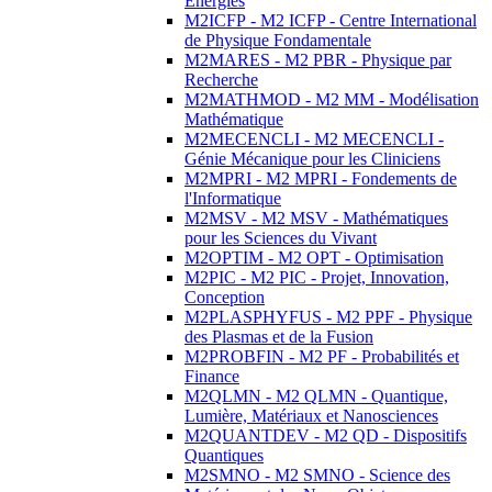
Energies
M2ICFP - M2 ICFP - Centre International
de Physique Fondamentale
M2MARES - M2 PBR - Physique par
Recherche
M2MATHMOD - M2 MM - Modélisation
Mathématique
M2MECENCLI - M2 MECENCLI -
Génie Mécanique pour les Cliniciens
M2MPRI - M2 MPRI - Fondements de
l'Informatique
M2MSV - M2 MSV - Mathématiques
pour les Sciences du Vivant
M2OPTIM - M2 OPT - Optimisation
M2PIC - M2 PIC - Projet, Innovation,
Conception
M2PLASPHYFUS - M2 PPF - Physique
des Plasmas et de la Fusion
M2PROBFIN - M2 PF - Probabilités et
Finance
M2QLMN - M2 QLMN - Quantique,
Lumière, Matériaux et Nanosciences
M2QUANTDEV - M2 QD - Dispositifs
Quantiques
M2SMNO - M2 SMNO - Science des