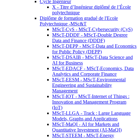
Cycle Ingénieur
X - Titre d’Ingénieur diplômé de l’École
polytechnique
Diplôme de formation gradué de l'Ecole
Polytechnique -MSc&T
MScT-CyS - MScT-Cybersecurity (CyS)
MScT-DDDF - MScT-Double Degree
Data and Finance (DDDF)
MScT-DEPP - MScT-Data and Economics
for Public Policy (DEPP)
MScT-DSAIB - MScT-Data Science and
AI for Business
MScT-EDACF - MScT-Economics, Data
Analytics and Corporate Finance
MScT-EESM - MScT-Environmental
Engineering and Sustainability
Management
MScT-IOT - MScT-Internet of Things :
Innovation and Management Program
(IoT)
MScT-LLGA - Track : Large Language
Models, Graphs and Applications
MScT-MaQI - AI for Markets and
Quantitative Investment (AI-MaQI)
MScT-STEEM - MScT-Energy