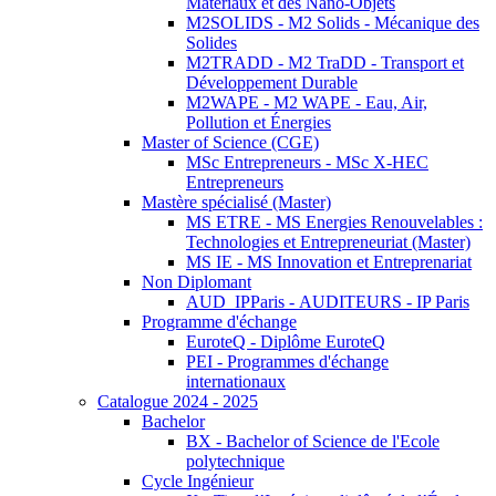
Matériaux et des Nano-Objets
M2SOLIDS - M2 Solids - Mécanique des
Solides
M2TRADD - M2 TraDD - Transport et
Développement Durable
M2WAPE - M2 WAPE - Eau, Air,
Pollution et Énergies
Master of Science (CGE)
MSc Entrepreneurs - MSc X-HEC
Entrepreneurs
Mastère spécialisé (Master)
MS ETRE - MS Energies Renouvelables :
Technologies et Entrepreneuriat (Master)
MS IE - MS Innovation et Entreprenariat
Non Diplomant
AUD_IPParis - AUDITEURS - IP Paris
Programme d'échange
EuroteQ - Diplôme EuroteQ
PEI - Programmes d'échange
internationaux
Catalogue 2024 - 2025
Bachelor
BX - Bachelor of Science de l'Ecole
polytechnique
Cycle Ingénieur