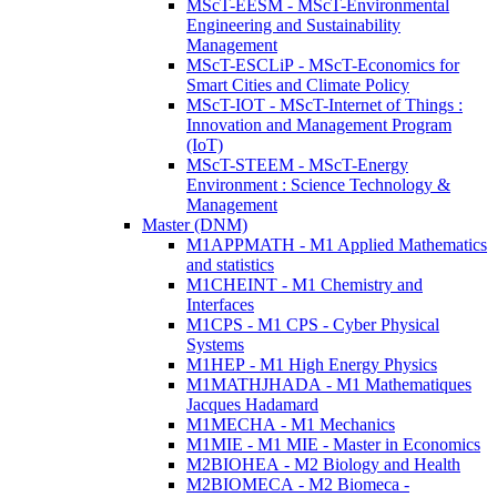
MScT-EESM - MScT-Environmental
Engineering and Sustainability
Management
MScT-ESCLiP - MScT-Economics for
Smart Cities and Climate Policy
MScT-IOT - MScT-Internet of Things :
Innovation and Management Program
(IoT)
MScT-STEEM - MScT-Energy
Environment : Science Technology &
Management
Master (DNM)
M1APPMATH - M1 Applied Mathematics
and statistics
M1CHEINT - M1 Chemistry and
Interfaces
M1CPS - M1 CPS - Cyber Physical
Systems
M1HEP - M1 High Energy Physics
M1MATHJHADA - M1 Mathematiques
Jacques Hadamard
M1MECHA - M1 Mechanics
M1MIE - M1 MIE - Master in Economics
M2BIOHEA - M2 Biology and Health
M2BIOMECA - M2 Biomeca -