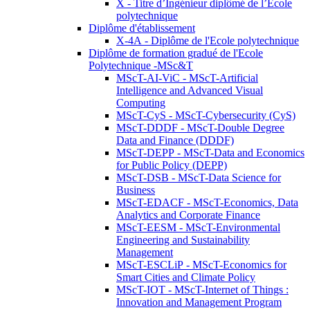
X - Titre d’Ingénieur diplômé de l’École
polytechnique
Diplôme d'établissement
X-4A - Diplôme de l'Ecole polytechnique
Diplôme de formation gradué de l'Ecole
Polytechnique -MSc&T
MScT-AI-ViC - MScT-Artificial
Intelligence and Advanced Visual
Computing
MScT-CyS - MScT-Cybersecurity (CyS)
MScT-DDDF - MScT-Double Degree
Data and Finance (DDDF)
MScT-DEPP - MScT-Data and Economics
for Public Policy (DEPP)
MScT-DSB - MScT-Data Science for
Business
MScT-EDACF - MScT-Economics, Data
Analytics and Corporate Finance
MScT-EESM - MScT-Environmental
Engineering and Sustainability
Management
MScT-ESCLiP - MScT-Economics for
Smart Cities and Climate Policy
MScT-IOT - MScT-Internet of Things :
Innovation and Management Program