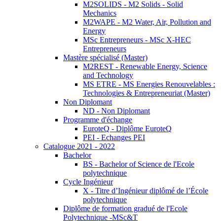
M2SOLIDS - M2 Solids - Solid
Mechanics
M2WAPE - M2 Water, Air, Pollution and
Energy
MSc Entrepreneurs - MSc X-HEC
Entrepreneurs
Mastère spécialisé (Master)
M2REST - Renewable Energy, Science
and Technology
MS ETRE - MS Energies Renouvelables :
Technologies & Entrepreneuriat (Master)
Non Diplomant
ND - Non Diplomant
Programme d'échange
EuroteQ - Diplôme EuroteQ
PEI - Echanges PEI
Catalogue 2021 - 2022
Bachelor
BS - Bachelor of Science de l'Ecole
polytechnique
Cycle Ingénieur
X - Titre d’Ingénieur diplômé de l’École
polytechnique
Diplôme de formation gradué de l'Ecole
Polytechnique -MSc&T