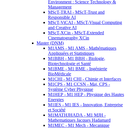
Environment : Science Technology &
Management
MScT-TRAI - MScT-Trust and
Responsible AI
MScT-ViCAI - MScT-Visual Computing
and Creative AI
MScT-XCin - MScT-Extended
Cinematography XCin
Master (DNM)
M1AMS - M1 AMS - Mathématiques
Appliquées et Statistiques
M1BBH - M1 BBH - Biologie,
Biotechnologie et Santé
M1BME - M1 BME - Ingénierie
BioMédicale
M1CHI - M1 CHI - Chimie et Interfaces
M1CPS - M1 CCSN - Maj. CPS -
Système Cyber Physique
M1HEP - M1 HEP - Physique des Hautes
Energies
M1IES - M1 IES - Innovation, Entreprise
et Société
M1MATHJHADA - M1 MJH -
Mathematiques Jacques Hadamard
M1MEC - M1 Mech - Mecanique