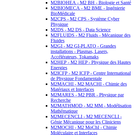
M2BIOHEA - M2 BH - Biologie et Santé
M2BIOMECA - M2 BME - Ingénierie
BioMédicale
M2CPS - M2 CPS - Système Cyber
Physique
M2DS - M2 DS - Data Science
M2FLUIDS - M2 Fluids - Mécanique des
Fluides
M2GI - M2 GI-PLATO - Grandes
installations - Plasmas, Lasers,
Accélérateurs, Tokamaks
M2HEP - M2 HEP - Physique des Hautes
Energies
M2ICFP - M2 ICFP - Centre International
de Physique Fondamentale
M2MACHI - M2 MACHI - Chimie des
Matériaux et Interfaces
M2MARES - M2 PBR - Physique par
Recherche
M2MATHMOD - M2 MM - Modélisation
Mathématique
M2MECENCLI - M2 MECENCLI -
Génie Mécanique pour les Cliniciens
M2MOCHI - M2 MoChI - Chimie
Moléculaire et Interfaces