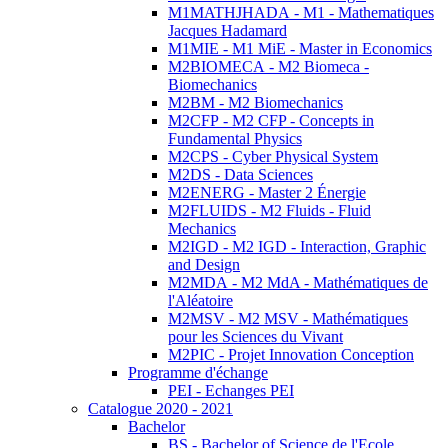
M1MATHJHADA - M1 - Mathematiques
Jacques Hadamard
M1MIE - M1 MiE - Master in Economics
M2BIOMECA - M2 Biomeca -
Biomechanics
M2BM - M2 Biomechanics
M2CFP - M2 CFP - Concepts in
Fundamental Physics
M2CPS - Cyber Physical System
M2DS - Data Sciences
M2ENERG - Master 2 Énergie
M2FLUIDS - M2 Fluids - Fluid
Mechanics
M2IGD - M2 IGD - Interaction, Graphic
and Design
M2MDA - M2 MdA - Mathématiques de
l'Aléatoire
M2MSV - M2 MSV - Mathématiques
pour les Sciences du Vivant
M2PIC - Projet Innovation Conception
Programme d'échange
PEI - Echanges PEI
Catalogue 2020 - 2021
Bachelor
BS - Bachelor of Science de l'Ecole