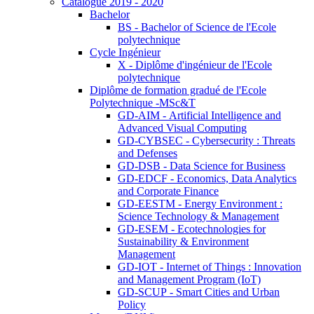
Catalogue 2019 - 2020
Bachelor
BS - Bachelor of Science de l'Ecole
polytechnique
Cycle Ingénieur
X - Diplôme d'ingénieur de l'Ecole
polytechnique
Diplôme de formation gradué de l'Ecole
Polytechnique -MSc&T
GD-AIM - Artificial Intelligence and
Advanced Visual Computing
GD-CYBSEC - Cybersecurity : Threats
and Defenses
GD-DSB - Data Science for Business
GD-EDCF - Economics, Data Analytics
and Corporate Finance
GD-EESTM - Energy Environment :
Science Technology & Management
GD-ESEM - Ecotechnologies for
Sustainability & Environment
Management
GD-IOT - Internet of Things : Innovation
and Management Program (IoT)
GD-SCUP - Smart Cities and Urban
Policy