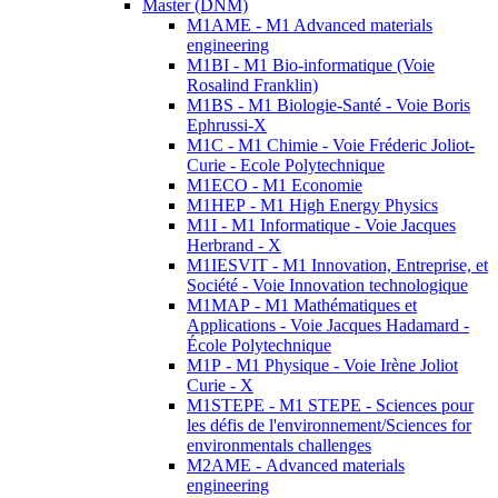
Master (DNM)
M1AME - M1 Advanced materials
engineering
M1BI - M1 Bio-informatique (Voie
Rosalind Franklin)
M1BS - M1 Biologie-Santé - Voie Boris
Ephrussi-X
M1C - M1 Chimie - Voie Fréderic Joliot-
Curie - Ecole Polytechnique
M1ECO - M1 Economie
M1HEP - M1 High Energy Physics
M1I - M1 Informatique - Voie Jacques
Herbrand - X
M1IESVIT - M1 Innovation, Entreprise, et
Société - Voie Innovation technologique
M1MAP - M1 Mathématiques et
Applications - Voie Jacques Hadamard -
École Polytechnique
M1P - M1 Physique - Voie Irène Joliot
Curie - X
M1STEPE - M1 STEPE - Sciences pour
les défis de l'environnement/Sciences for
environmentals challenges
M2AME - Advanced materials
engineering