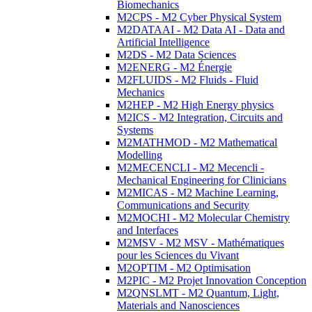
Biomechanics
M2CPS - M2 Cyber Physical System
M2DATAAI - M2 Data AI - Data and
Artificial Intelligence
M2DS - M2 Data Sciences
M2ENERG - M2 Énergie
M2FLUIDS - M2 Fluids - Fluid
Mechanics
M2HEP - M2 High Energy physics
M2ICS - M2 Integration, Circuits and
Systems
M2MATHMOD - M2 Mathematical
Modelling
M2MECENCLI - M2 Mecencli -
Mechanical Engineering for Clinicians
M2MICAS - M2 Machine Learning,
Communications and Security
M2MOCHI - M2 Molecular Chemistry
and Interfaces
M2MSV - M2 MSV - Mathématiques
pour les Sciences du Vivant
M2OPTIM - M2 Optimisation
M2PIC - M2 Projet Innovation Conception
M2QNSLMT - M2 Quantum, Light,
Materials and Nanosciences