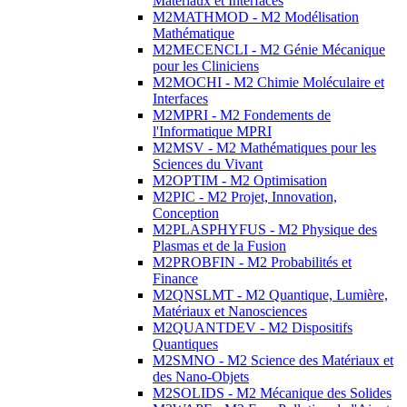
Matériaux et Interfaces
M2MATHMOD - M2 Modélisation
Mathématique
M2MECENCLI - M2 Génie Mécanique
pour les Cliniciens
M2MOCHI - M2 Chimie Moléculaire et
Interfaces
M2MPRI - M2 Fondements de
l'Informatique MPRI
M2MSV - M2 Mathématiques pour les
Sciences du Vivant
M2OPTIM - M2 Optimisation
M2PIC - M2 Projet, Innovation,
Conception
M2PLASPHYFUS - M2 Physique des
Plasmas et de la Fusion
M2PROBFIN - M2 Probabilités et
Finance
M2QNSLMT - M2 Quantique, Lumière,
Matériaux et Nanosciences
M2QUANTDEV - M2 Dispositifs
Quantiques
M2SMNO - M2 Science des Matériaux et
des Nano-Objets
M2SOLIDS - M2 Mécanique des Solides