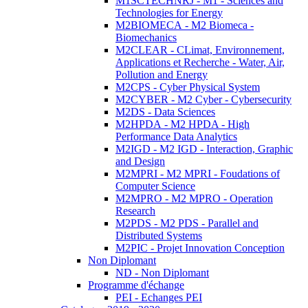
M1SCTECHNRJ - M1 - Sciences and
Technologies for Energy
M2BIOMECA - M2 Biomeca -
Biomechanics
M2CLEAR - CLimat, Environnement,
Applications et Recherche - Water, Air,
Pollution and Energy
M2CPS - Cyber Physical System
M2CYBER - M2 Cyber - Cybersecurity
M2DS - Data Sciences
M2HPDA - M2 HPDA - High
Performance Data Analytics
M2IGD - M2 IGD - Interaction, Graphic
and Design
M2MPRI - M2 MPRI - Foudations of
Computer Science
M2MPRO - M2 MPRO - Operation
Research
M2PDS - M2 PDS - Parallel and
Distributed Systems
M2PIC - Projet Innovation Conception
Non Diplomant
ND - Non Diplomant
Programme d'échange
PEI - Echanges PEI