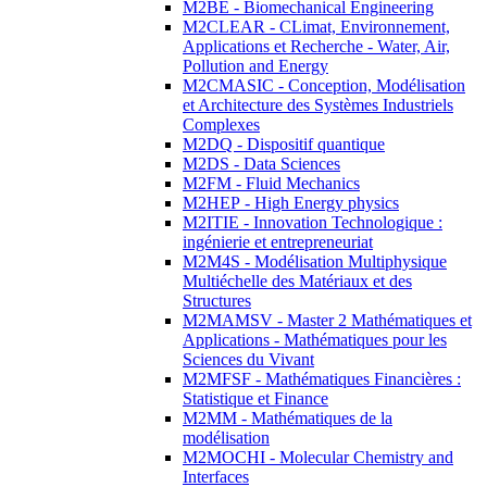
M2BE - Biomechanical Engineering
M2CLEAR - CLimat, Environnement,
Applications et Recherche - Water, Air,
Pollution and Energy
M2CMASIC - Conception, Modélisation
et Architecture des Systèmes Industriels
Complexes
M2DQ - Dispositif quantique
M2DS - Data Sciences
M2FM - Fluid Mechanics
M2HEP - High Energy physics
M2ITIE - Innovation Technologique :
ingénierie et entrepreneuriat
M2M4S - Modélisation Multiphysique
Multiéchelle des Matériaux et des
Structures
M2MAMSV - Master 2 Mathématiques et
Applications - Mathématiques pour les
Sciences du Vivant
M2MFSF - Mathématiques Financières :
Statistique et Finance
M2MM - Mathématiques de la
modélisation
M2MOCHI - Molecular Chemistry and
Interfaces