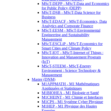
MScT-DEPP - MScT-Data and Economics
for Public Policy (DEPP)
MScT-DSB - MScT-Data Science for
Business
MScT-EDACF - MScT-Economics, Data
Analytics and Corporate Finance
MScT-EESM - MScT-Environmental
Engineering and Sustainability
Management
MScT-ESCLiP - MScT-Economics for
Smart Cities and Climate Policy
MScT-IOT - MScT-Internet of Things :
Innovation and Management Program
(IoT)
MScT-STEEM - MScT-Energy
Environment : Science Technology &
Management
Master (DNM)
M1APPMATH - M1 Mathématiques
Appliquées et Statistiques
M1BIOHEA - M1 Biologie et Santé
M1CHEINT - M1 Chimie et Interfaces
M1CPS - M1 Système Cyber Physique
M1HEP - M1 Physique des Hautes
Energies