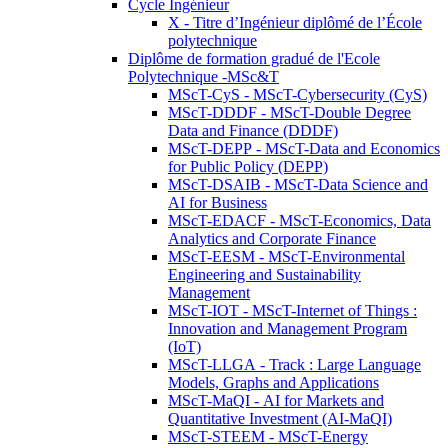
Cycle Ingénieur
X - Titre d’Ingénieur diplômé de l’École
polytechnique
Diplôme de formation gradué de l'Ecole
Polytechnique -MSc&T
MScT-CyS - MScT-Cybersecurity (CyS)
MScT-DDDF - MScT-Double Degree
Data and Finance (DDDF)
MScT-DEPP - MScT-Data and Economics
for Public Policy (DEPP)
MScT-DSAIB - MScT-Data Science and
AI for Business
MScT-EDACF - MScT-Economics, Data
Analytics and Corporate Finance
MScT-EESM - MScT-Environmental
Engineering and Sustainability
Management
MScT-IOT - MScT-Internet of Things :
Innovation and Management Program
(IoT)
MScT-LLGA - Track : Large Language
Models, Graphs and Applications
MScT-MaQI - AI for Markets and
Quantitative Investment (AI-MaQI)
MScT-STEEM - MScT-Energy