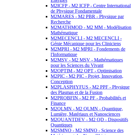
Energies
M2ICFP - M2 ICFP - Centre International
de Physique Fondamentale
M2MARES - M2 PBR - Physique par
Recherche
M2MATHMOD - M2 MM - Modélisation
Mathématique
M2MECENCLI - M2 MECENCLI -
Génie Mécanique pour les Cliniciens
M2MPRI - M2 MPRI - Fondements de
l'Informatique
M2MSV - M2 MSV - Mathématiques
pour les Sciences du Vivant
M2OPTIM - M2 OPT - Optimisation
M2PIC - M2 PIC - Projet, Innovation,
Conception
M2PLASPHYFUS - M2 PPF - Physique
des Plasmas et de la Fusion
M2PROBFIN - M2 PF - Probabilités et
Finance
M2QLMN - M2 QLMN - Quantique,
Lumière, Matériaux et Nanosciences
M2QUANTDEV - M2 QD - Dispositifs
Quantiques
M2SMNO - M2 SMNO - Science des