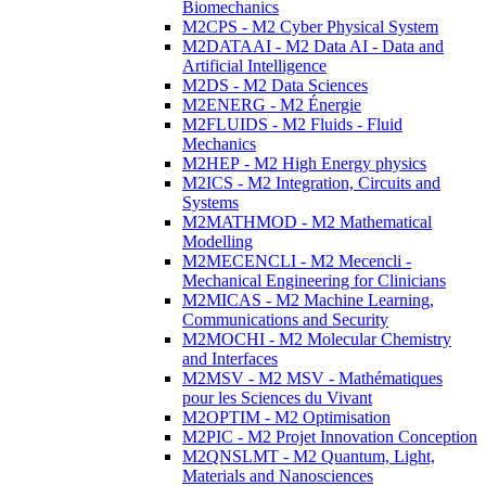
Biomechanics
M2CPS - M2 Cyber Physical System
M2DATAAI - M2 Data AI - Data and
Artificial Intelligence
M2DS - M2 Data Sciences
M2ENERG - M2 Énergie
M2FLUIDS - M2 Fluids - Fluid
Mechanics
M2HEP - M2 High Energy physics
M2ICS - M2 Integration, Circuits and
Systems
M2MATHMOD - M2 Mathematical
Modelling
M2MECENCLI - M2 Mecencli -
Mechanical Engineering for Clinicians
M2MICAS - M2 Machine Learning,
Communications and Security
M2MOCHI - M2 Molecular Chemistry
and Interfaces
M2MSV - M2 MSV - Mathématiques
pour les Sciences du Vivant
M2OPTIM - M2 Optimisation
M2PIC - M2 Projet Innovation Conception
M2QNSLMT - M2 Quantum, Light,
Materials and Nanosciences