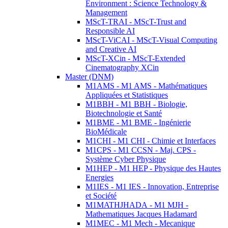
Environment : Science Technology &
Management
MScT-TRAI - MScT-Trust and
Responsible AI
MScT-ViCAI - MScT-Visual Computing
and Creative AI
MScT-XCin - MScT-Extended
Cinematography XCin
Master (DNM)
M1AMS - M1 AMS - Mathématiques
Appliquées et Statistiques
M1BBH - M1 BBH - Biologie,
Biotechnologie et Santé
M1BME - M1 BME - Ingénierie
BioMédicale
M1CHI - M1 CHI - Chimie et Interfaces
M1CPS - M1 CCSN - Maj. CPS -
Système Cyber Physique
M1HEP - M1 HEP - Physique des Hautes
Energies
M1IES - M1 IES - Innovation, Entreprise
et Société
M1MATHJHADA - M1 MJH -
Mathematiques Jacques Hadamard
M1MEC - M1 Mech - Mecanique