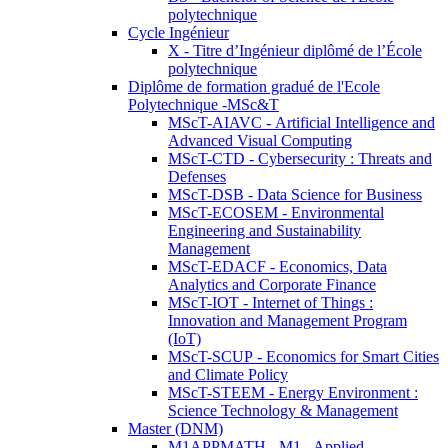
polytechnique
Cycle Ingénieur
X - Titre d’Ingénieur diplômé de l’École
polytechnique
Diplôme de formation gradué de l'Ecole
Polytechnique -MSc&T
MScT-AIAVC - Artificial Intelligence and
Advanced Visual Computing
MScT-CTD - Cybersecurity : Threats and
Defenses
MScT-DSB - Data Science for Business
MScT-ECOSEM - Environmental
Engineering and Sustainability
Management
MScT-EDACF - Economics, Data
Analytics and Corporate Finance
MScT-IOT - Internet of Things :
Innovation and Management Program
(IoT)
MScT-SCUP - Economics for Smart Cities
and Climate Policy
MScT-STEEM - Energy Environment :
Science Technology & Management
Master (DNM)
M1APPMATH - M1 - Applied