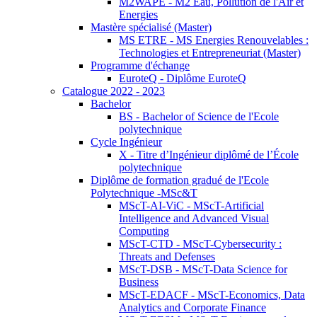
M2WAPE - M2 Eau, Pollution de l'Air et
Energies
Mastère spécialisé (Master)
MS ETRE - MS Energies Renouvelables :
Technologies et Entrepreneuriat (Master)
Programme d'échange
EuroteQ - Diplôme EuroteQ
Catalogue 2022 - 2023
Bachelor
BS - Bachelor of Science de l'Ecole
polytechnique
Cycle Ingénieur
X - Titre d’Ingénieur diplômé de l’École
polytechnique
Diplôme de formation gradué de l'Ecole
Polytechnique -MSc&T
MScT-AI-ViC - MScT-Artificial
Intelligence and Advanced Visual
Computing
MScT-CTD - MScT-Cybersecurity :
Threats and Defenses
MScT-DSB - MScT-Data Science for
Business
MScT-EDACF - MScT-Economics, Data
Analytics and Corporate Finance