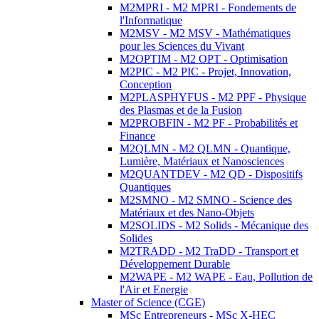
M2MPRI - M2 MPRI - Fondements de
l'Informatique
M2MSV - M2 MSV - Mathématiques
pour les Sciences du Vivant
M2OPTIM - M2 OPT - Optimisation
M2PIC - M2 PIC - Projet, Innovation,
Conception
M2PLASPHYFUS - M2 PPF - Physique
des Plasmas et de la Fusion
M2PROBFIN - M2 PF - Probabilités et
Finance
M2QLMN - M2 QLMN - Quantique,
Lumière, Matériaux et Nanosciences
M2QUANTDEV - M2 QD - Dispositifs
Quantiques
M2SMNO - M2 SMNO - Science des
Matériaux et des Nano-Objets
M2SOLIDS - M2 Solids - Mécanique des
Solides
M2TRADD - M2 TraDD - Transport et
Développement Durable
M2WAPE - M2 WAPE - Eau, Pollution de
l'Air et Energie
Master of Science (CGE)
MSc Entrepreneurs - MSc X-HEC