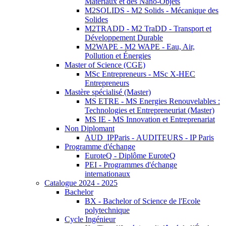
Matériaux et des Nano-Objets
M2SOLIDS - M2 Solids - Mécanique des
Solides
M2TRADD - M2 TraDD - Transport et
Développement Durable
M2WAPE - M2 WAPE - Eau, Air,
Pollution et Énergies
Master of Science (CGE)
MSc Entrepreneurs - MSc X-HEC
Entrepreneurs
Mastère spécialisé (Master)
MS ETRE - MS Energies Renouvelables :
Technologies et Entrepreneuriat (Master)
MS IE - MS Innovation et Entreprenariat
Non Diplomant
AUD_IPParis - AUDITEURS - IP Paris
Programme d'échange
EuroteQ - Diplôme EuroteQ
PEI - Programmes d'échange
internationaux
Catalogue 2024 - 2025
Bachelor
BX - Bachelor of Science de l'Ecole
polytechnique
Cycle Ingénieur