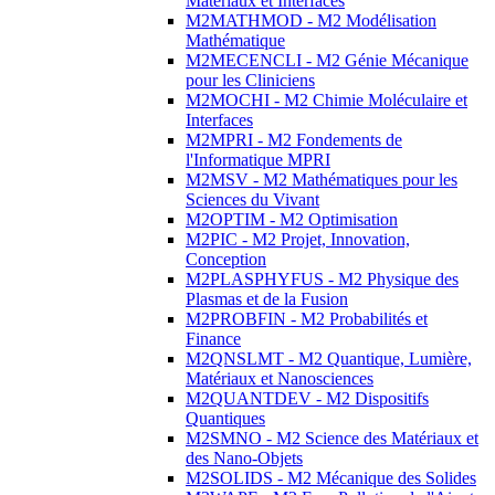
Matériaux et Interfaces
M2MATHMOD - M2 Modélisation
Mathématique
M2MECENCLI - M2 Génie Mécanique
pour les Cliniciens
M2MOCHI - M2 Chimie Moléculaire et
Interfaces
M2MPRI - M2 Fondements de
l'Informatique MPRI
M2MSV - M2 Mathématiques pour les
Sciences du Vivant
M2OPTIM - M2 Optimisation
M2PIC - M2 Projet, Innovation,
Conception
M2PLASPHYFUS - M2 Physique des
Plasmas et de la Fusion
M2PROBFIN - M2 Probabilités et
Finance
M2QNSLMT - M2 Quantique, Lumière,
Matériaux et Nanosciences
M2QUANTDEV - M2 Dispositifs
Quantiques
M2SMNO - M2 Science des Matériaux et
des Nano-Objets
M2SOLIDS - M2 Mécanique des Solides