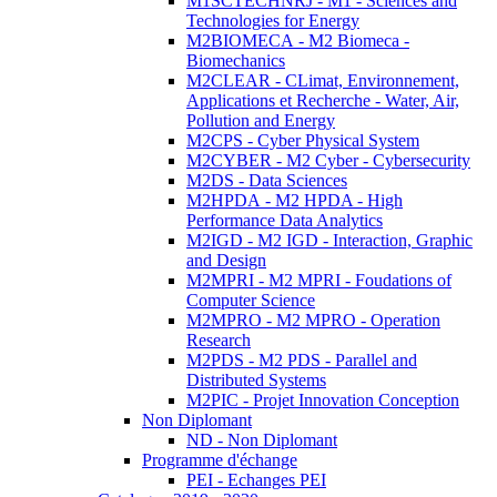
M1SCTECHNRJ - M1 - Sciences and
Technologies for Energy
M2BIOMECA - M2 Biomeca -
Biomechanics
M2CLEAR - CLimat, Environnement,
Applications et Recherche - Water, Air,
Pollution and Energy
M2CPS - Cyber Physical System
M2CYBER - M2 Cyber - Cybersecurity
M2DS - Data Sciences
M2HPDA - M2 HPDA - High
Performance Data Analytics
M2IGD - M2 IGD - Interaction, Graphic
and Design
M2MPRI - M2 MPRI - Foudations of
Computer Science
M2MPRO - M2 MPRO - Operation
Research
M2PDS - M2 PDS - Parallel and
Distributed Systems
M2PIC - Projet Innovation Conception
Non Diplomant
ND - Non Diplomant
Programme d'échange
PEI - Echanges PEI