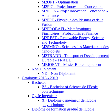
M2OPT - Optimisation
M2PIC - Projet Innovation Conception
M2PICA - Projet Innovation Conception -
Alternance
M2PPF - Physique des Plasmas et de la
Fusion
M2PROBAFI - Mathématiques
Financières : Probabilités et Finance
M2REST - Renewable Energy, Science
and Technology
M2SMNO - Sciences des Matériaux et des
nano-objets
M2TRADD - Transport et Développement
Durable - TRADD
MBIOENT - Master Bio-entrepreneur
Non Diplomant
ND - Non Diplomant
Catalogue 2018 - 2019
Bachelor
BS - Bachelor of Science de l'Ecole
polytechnique
Cycle Ingénieur
X - Diplôme d'ingénieur de l'Ecole
polytechnique
Diplôme de formation gradué de l'Ecole