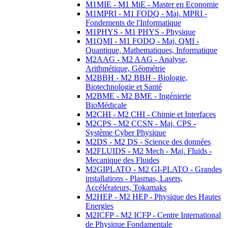
M1MIE - M1 MiE - Master en Economie
M1MPRI - M1 FODQ - Maj. MPRI -
Fondements de l'Informatique
M1PHYS - M1 PHYS - Physique
M1QMI - M1 FODQ - Maj. QMI -
Quantique, Mathematiques, Informatique
M2AAG - M2 AAG - Analyse,
Arithmétique, Géométrie
M2BBH - M2 BBH - Biologie,
Biotechnologie et Santé
M2BME - M2 BME - Ingénierie
BioMédicale
M2CHI - M2 CHI - Chimie et Interfaces
M2CPS - M2 CCSN - Maj. CPS -
Système Cyber Physique
M2DS - M2 DS - Science des données
M2FLUIDS - M2 Mech - Maj. Fluids -
Mecanique des Fluides
M2GIPLATO - M2 GI-PLATO - Grandes
installations - Plasmas, Lasers,
Accélérateurs, Tokamaks
M2HEP - M2 HEP - Physique des Hautes
Energies
M2ICFP - M2 ICFP - Centre International
de Physique Fondamentale