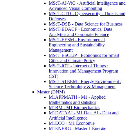
MScT-AI-ViC - Artificial Intelligence and
Advanced Visual Computing
MScT-CTD - Cybersecurity : Threats and
Defenses
MScT-DSB - Data Science for Business
MScT-EDACF - Economics, Data
Analytics and Corporate Finance
MScT-EESM - Environmental
Engineering and Sustainability
Management
MScT-ESCLiP - Economics for Smart
Cities and Climate Policy
MScT-IOT - Internet of Things :
Innovation and Management Program
(IoT)
MScT-STEEM - Energy Environment :
Science Technology & Management
Master (DNM)
M1APPMATH - M1 - Applied
Mathematics and statistics
M1BM - M1 Biomechanics
M1DATAAI - M1 Data AI - Data and
Artificial Intelligence
M1ECO - M1 Economie
M1ENERG - Master 1 Énergie