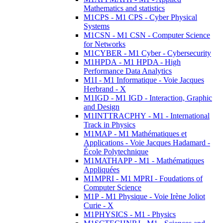
Mathematics and statistics
M1CPS - M1 CPS - Cyber Physical
Systems
M1CSN - M1 CSN - Computer Science
for Networks
M1CYBER - M1 Cyber - Cybersecurity
M1HPDA - M1 HPDA - High
Performance Data Analytics
M1I - M1 Informatique - Voie Jacques
Herbrand - X
M1IGD - M1 IGD - Interaction, Graphic
and Design
M1INTTRACPHY - M1 - International
Track in Physics
M1MAP - M1 Mathématiques et
Applications - Voie Jacques Hadamard -
École Polytechnique
M1MATHAPP - M1 - Mathématiques
Appliquées
M1MPRI - M1 MPRI - Foudations of
Computer Science
M1P - M1 Physique - Voie Irène Joliot
Curie - X
M1PHYSICS - M1 - Physics