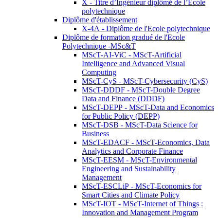
X - Titre d’Ingénieur diplômé de l’École
polytechnique
Diplôme d'établissement
X-4A - Diplôme de l'Ecole polytechnique
Diplôme de formation gradué de l'Ecole
Polytechnique -MSc&T
MScT-AI-ViC - MScT-Artificial
Intelligence and Advanced Visual
Computing
MScT-CyS - MScT-Cybersecurity (CyS)
MScT-DDDF - MScT-Double Degree
Data and Finance (DDDF)
MScT-DEPP - MScT-Data and Economics
for Public Policy (DEPP)
MScT-DSB - MScT-Data Science for
Business
MScT-EDACF - MScT-Economics, Data
Analytics and Corporate Finance
MScT-EESM - MScT-Environmental
Engineering and Sustainability
Management
MScT-ESCLiP - MScT-Economics for
Smart Cities and Climate Policy
MScT-IOT - MScT-Internet of Things :
Innovation and Management Program