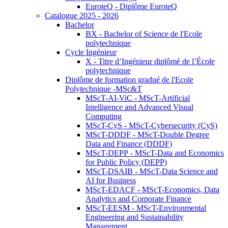
EuroteQ - Diplôme EuroteQ
Catalogue 2025 - 2026
Bachelor
BX - Bachelor of Science de l'Ecole
polytechnique
Cycle Ingénieur
X - Titre d’Ingénieur diplômé de l’École
polytechnique
Diplôme de formation gradué de l'Ecole
Polytechnique -MSc&T
MScT-AI-ViC - MScT-Artificial
Intelligence and Advanced Visual
Computing
MScT-CyS - MScT-Cybersecurity (CyS)
MScT-DDDF - MScT-Double Degree
Data and Finance (DDDF)
MScT-DEPP - MScT-Data and Economics
for Public Policy (DEPP)
MScT-DSAIB - MScT-Data Science and
AI for Business
MScT-EDACF - MScT-Economics, Data
Analytics and Corporate Finance
MScT-EESM - MScT-Environmental
Engineering and Sustainability
Management