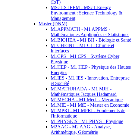
(IoT)
MScT-STEEM - MScT-Energy
Environment : Science Technology &
Management
Master (DNM)
M1APPMATH - M1 APPMS -
Mathématiques Appliquées et Statistiques
M1BIOHEA - M1 BH - Biologie et Santé
M1CHEINT - M1 CI - Chimie et
Interfaces
M1CPS - M1 CPS - Système Cyber
Physique
M1HEP - M1 HEP - Physique des Hautes
Energies
M1IES - M1 IES - Innovation, Entreprise
et Société
M1MATHJHADA - M1 MJH -
Mathématiques Jacques Hadamard
M1MECHA - M1 Mech - Mécanique
M1MIE - M1 MiE - Master en Economie
M1MPRI - M1 MPRI - Fondements de
l'Informatique
M1PHYSICS - M1 PHYS - Physique
M2AAG - M2 AAG - Analyse,
Arithmétique, Géométrie