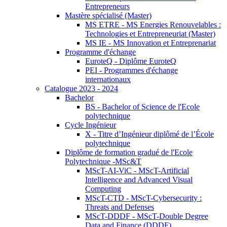
Entrepreneurs
Mastère spécialisé (Master)
MS ETRE - MS Energies Renouvelables :
Technologies et Entrepreneuriat (Master)
MS IE - MS Innovation et Entreprenariat
Programme d'échange
EuroteQ - Diplôme EuroteQ
PEI - Programmes d'échange
internationaux
Catalogue 2023 - 2024
Bachelor
BS - Bachelor of Science de l'Ecole
polytechnique
Cycle Ingénieur
X - Titre d’Ingénieur diplômé de l’École
polytechnique
Diplôme de formation gradué de l'Ecole
Polytechnique -MSc&T
MScT-AI-ViC - MScT-Artificial
Intelligence and Advanced Visual
Computing
MScT-CTD - MScT-Cybersecurity :
Threats and Defenses
MScT-DDDF - MScT-Double Degree
Data and Finance (DDDF)