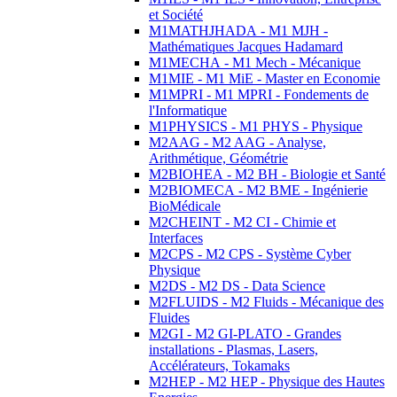
et Société
M1MATHJHADA - M1 MJH -
Mathématiques Jacques Hadamard
M1MECHA - M1 Mech - Mécanique
M1MIE - M1 MiE - Master en Economie
M1MPRI - M1 MPRI - Fondements de
l'Informatique
M1PHYSICS - M1 PHYS - Physique
M2AAG - M2 AAG - Analyse,
Arithmétique, Géométrie
M2BIOHEA - M2 BH - Biologie et Santé
M2BIOMECA - M2 BME - Ingénierie
BioMédicale
M2CHEINT - M2 CI - Chimie et
Interfaces
M2CPS - M2 CPS - Système Cyber
Physique
M2DS - M2 DS - Data Science
M2FLUIDS - M2 Fluids - Mécanique des
Fluides
M2GI - M2 GI-PLATO - Grandes
installations - Plasmas, Lasers,
Accélérateurs, Tokamaks
M2HEP - M2 HEP - Physique des Hautes