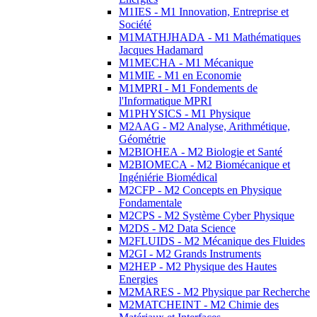
M1IES - M1 Innovation, Entreprise et
Société
M1MATHJHADA - M1 Mathématiques
Jacques Hadamard
M1MECHA - M1 Mécanique
M1MIE - M1 en Economie
M1MPRI - M1 Fondements de
l'Informatique MPRI
M1PHYSICS - M1 Physique
M2AAG - M2 Analyse, Arithmétique,
Géométrie
M2BIOHEA - M2 Biologie et Santé
M2BIOMECA - M2 Biomécanique et
Ingéniérie Biomédical
M2CFP - M2 Concepts en Physique
Fondamentale
M2CPS - M2 Système Cyber Physique
M2DS - M2 Data Science
M2FLUIDS - M2 Mécanique des Fluides
M2GI - M2 Grands Instruments
M2HEP - M2 Physique des Hautes
Energies
M2MARES - M2 Physique par Recherche
M2MATCHEINT - M2 Chimie des