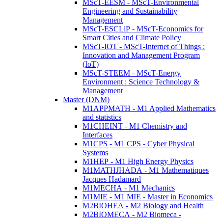
MScT-EESM - MScT-Environmental
Engineering and Sustainability
Management
MScT-ESCLiP - MScT-Economics for
Smart Cities and Climate Policy
MScT-IOT - MScT-Internet of Things :
Innovation and Management Program
(IoT)
MScT-STEEM - MScT-Energy
Environment : Science Technology &
Management
Master (DNM)
M1APPMATH - M1 Applied Mathematics
and statistics
M1CHEINT - M1 Chemistry and
Interfaces
M1CPS - M1 CPS - Cyber Physical
Systems
M1HEP - M1 High Energy Physics
M1MATHJHADA - M1 Mathematiques
Jacques Hadamard
M1MECHA - M1 Mechanics
M1MIE - M1 MIE - Master in Economics
M2BIOHEA - M2 Biology and Health
M2BIOMECA - M2 Biomeca -