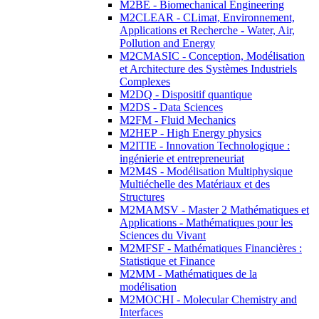
M2BE - Biomechanical Engineering
M2CLEAR - CLimat, Environnement,
Applications et Recherche - Water, Air,
Pollution and Energy
M2CMASIC - Conception, Modélisation
et Architecture des Systèmes Industriels
Complexes
M2DQ - Dispositif quantique
M2DS - Data Sciences
M2FM - Fluid Mechanics
M2HEP - High Energy physics
M2ITIE - Innovation Technologique :
ingénierie et entrepreneuriat
M2M4S - Modélisation Multiphysique
Multiéchelle des Matériaux et des
Structures
M2MAMSV - Master 2 Mathématiques et
Applications - Mathématiques pour les
Sciences du Vivant
M2MFSF - Mathématiques Financières :
Statistique et Finance
M2MM - Mathématiques de la
modélisation
M2MOCHI - Molecular Chemistry and
Interfaces