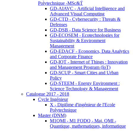
Polytechnique -MSc&T
GD-AIAVC - Artificial Intelligence and
Advanced Visual Computing
GD-CTD - Cybersecurity : Threats &
Defenses
GD-DSB - Data Science for Business
GD-ECOSEM - Ecotechnologies for
Sustainability & Environment
Management
GD-EDACF - Economics, Data Analytics
and Corporate Finance
GD-IOT - Internet of Things : Innovation
and Management Program (IoT)
GD-SCUP - Smart Cities and Urban
Policy
GD-STEEM - Energy Environment :
Science Technology & Management
Catalogue 2017 - 2018
Cycle Ingénieur
X - Diplôme d'ingénieur de l'Ecole
Polytechnique
Master (DNM)
M1QMI - M1 FODQ - Maj. QMI -
Quantique, mathematiques, informatique