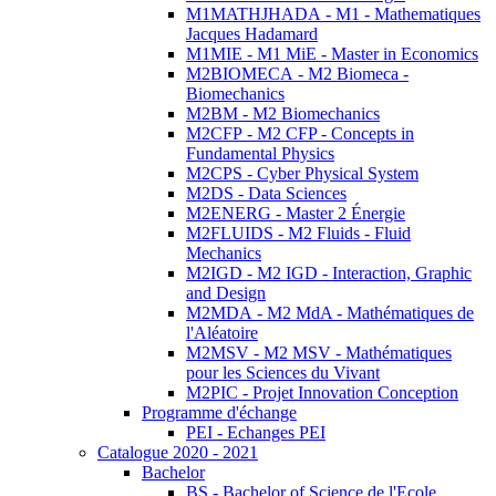
M1MATHJHADA - M1 - Mathematiques
Jacques Hadamard
M1MIE - M1 MiE - Master in Economics
M2BIOMECA - M2 Biomeca -
Biomechanics
M2BM - M2 Biomechanics
M2CFP - M2 CFP - Concepts in
Fundamental Physics
M2CPS - Cyber Physical System
M2DS - Data Sciences
M2ENERG - Master 2 Énergie
M2FLUIDS - M2 Fluids - Fluid
Mechanics
M2IGD - M2 IGD - Interaction, Graphic
and Design
M2MDA - M2 MdA - Mathématiques de
l'Aléatoire
M2MSV - M2 MSV - Mathématiques
pour les Sciences du Vivant
M2PIC - Projet Innovation Conception
Programme d'échange
PEI - Echanges PEI
Catalogue 2020 - 2021
Bachelor
BS - Bachelor of Science de l'Ecole