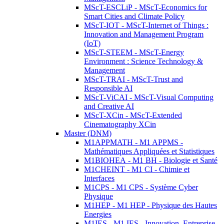
MScT-ESCLiP - MScT-Economics for
Smart Cities and Climate Policy
MScT-IOT - MScT-Internet of Things :
Innovation and Management Program
(IoT)
MScT-STEEM - MScT-Energy
Environment : Science Technology &
Management
MScT-TRAI - MScT-Trust and
Responsible AI
MScT-ViCAI - MScT-Visual Computing
and Creative AI
MScT-XCin - MScT-Extended
Cinematography XCin
Master (DNM)
M1APPMATH - M1 APPMS -
Mathématiques Appliquées et Statistiques
M1BIOHEA - M1 BH - Biologie et Santé
M1CHEINT - M1 CI - Chimie et
Interfaces
M1CPS - M1 CPS - Système Cyber
Physique
M1HEP - M1 HEP - Physique des Hautes
Energies
M1IES - M1 IES - Innovation, Entreprise