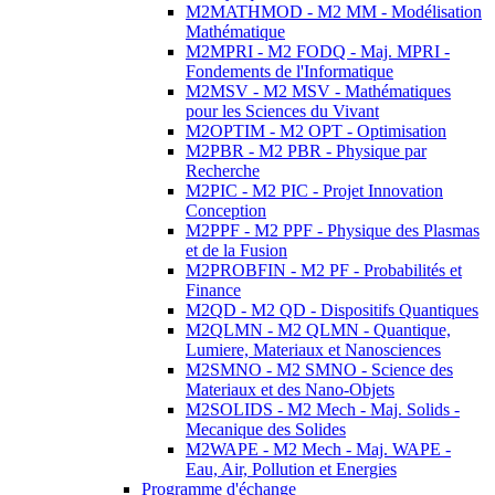
M2MATHMOD - M2 MM - Modélisation
Mathématique
M2MPRI - M2 FODQ - Maj. MPRI -
Fondements de l'Informatique
M2MSV - M2 MSV - Mathématiques
pour les Sciences du Vivant
M2OPTIM - M2 OPT - Optimisation
M2PBR - M2 PBR - Physique par
Recherche
M2PIC - M2 PIC - Projet Innovation
Conception
M2PPF - M2 PPF - Physique des Plasmas
et de la Fusion
M2PROBFIN - M2 PF - Probabilités et
Finance
M2QD - M2 QD - Dispositifs Quantiques
M2QLMN - M2 QLMN - Quantique,
Lumiere, Materiaux et Nanosciences
M2SMNO - M2 SMNO - Science des
Materiaux et des Nano-Objets
M2SOLIDS - M2 Mech - Maj. Solids -
Mecanique des Solides
M2WAPE - M2 Mech - Maj. WAPE -
Eau, Air, Pollution et Energies
Programme d'échange