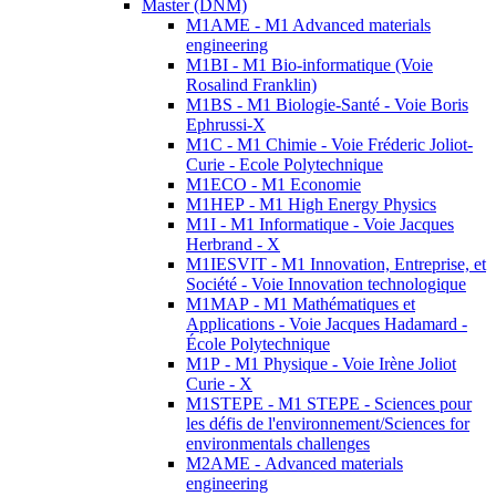
Master (DNM)
M1AME - M1 Advanced materials
engineering
M1BI - M1 Bio-informatique (Voie
Rosalind Franklin)
M1BS - M1 Biologie-Santé - Voie Boris
Ephrussi-X
M1C - M1 Chimie - Voie Fréderic Joliot-
Curie - Ecole Polytechnique
M1ECO - M1 Economie
M1HEP - M1 High Energy Physics
M1I - M1 Informatique - Voie Jacques
Herbrand - X
M1IESVIT - M1 Innovation, Entreprise, et
Société - Voie Innovation technologique
M1MAP - M1 Mathématiques et
Applications - Voie Jacques Hadamard -
École Polytechnique
M1P - M1 Physique - Voie Irène Joliot
Curie - X
M1STEPE - M1 STEPE - Sciences pour
les défis de l'environnement/Sciences for
environmentals challenges
M2AME - Advanced materials
engineering