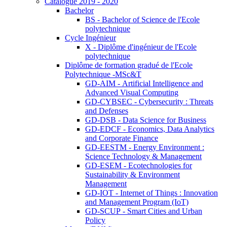
Catalogue 2019 - 2020
Bachelor
BS - Bachelor of Science de l'Ecole
polytechnique
Cycle Ingénieur
X - Diplôme d'ingénieur de l'Ecole
polytechnique
Diplôme de formation gradué de l'Ecole
Polytechnique -MSc&T
GD-AIM - Artificial Intelligence and
Advanced Visual Computing
GD-CYBSEC - Cybersecurity : Threats
and Defenses
GD-DSB - Data Science for Business
GD-EDCF - Economics, Data Analytics
and Corporate Finance
GD-EESTM - Energy Environment :
Science Technology & Management
GD-ESEM - Ecotechnologies for
Sustainability & Environment
Management
GD-IOT - Internet of Things : Innovation
and Management Program (IoT)
GD-SCUP - Smart Cities and Urban
Policy