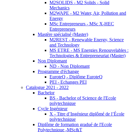
M2SOLIDS - M2 Solids - Solid
Mechanics
M2WAPE - M2 Water, Air, Pollution and
Energy
MSc Entrepreneurs - MSc X-HEC
Entrepreneurs
Mastère spécialisé (Master)
M2REST - Renewable Energy, Science
and Technology
MS ETRE - MS Energies Renouvelables :
Technologies & Entrepreneuriat (Master)
Non Diplomant
ND - Non Diplomant
Programme d'échange
EuroteQ - Diplôme EuroteQ
PEI - Echanges PEI
Catalogue 2021 - 2022
Bachelor
BS - Bachelor of Science de l'Ecole
polytechnique
Cycle Ingénieur
X - Titre d’Ingénieur diplômé de l’École
polytechnique
Diplôme de formation gradué de l'Ecole
Polytechnique -MSc&T