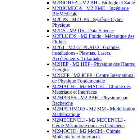
M2BIOHEA - M2 BH - Biologie et Santé
M2BIOMECA - M2 BME - Ingénierie
BioMédicale
M2CPS - M2 CPS - Système Cyber
Physique
M2DS - M2 DS - Data Science
M2FLUIDS - M2 Fluids - Mécanique des
Fluides
M2GI - M2 GI-PLATO - Grandes
installations - Plasmas, Lasers,
Accélérateurs, Tokamaks
M2HEP - M2 HEP - Physique des Hautes
Energies
M2ICFP - M2 ICFP - Centre International
de Physique Fondamentale
M2MACHI - M2 MACHI - Chimie des
Matériaux et Interfaces
M2MARES - M2 PBR - Physique par
Recherche
M2MATHMOD - M2 MM - Modélisation
Mathématique
M2MECENCLI - M2 MECENCLI -
Génie Mécanique pour les Cliniciens
M2MOCHI - M2 MoChI - Chimie
Moléculaire et Interfaces