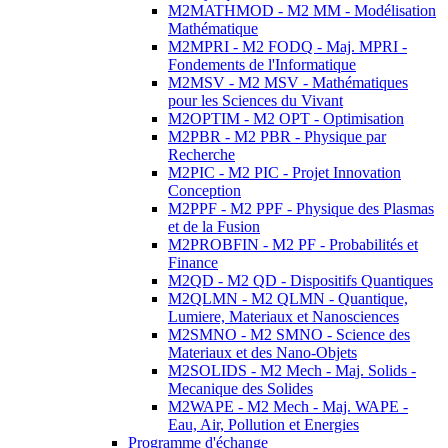
M2MATHMOD - M2 MM - Modélisation
Mathématique
M2MPRI - M2 FODQ - Maj. MPRI -
Fondements de l'Informatique
M2MSV - M2 MSV - Mathématiques
pour les Sciences du Vivant
M2OPTIM - M2 OPT - Optimisation
M2PBR - M2 PBR - Physique par
Recherche
M2PIC - M2 PIC - Projet Innovation
Conception
M2PPF - M2 PPF - Physique des Plasmas
et de la Fusion
M2PROBFIN - M2 PF - Probabilités et
Finance
M2QD - M2 QD - Dispositifs Quantiques
M2QLMN - M2 QLMN - Quantique,
Lumiere, Materiaux et Nanosciences
M2SMNO - M2 SMNO - Science des
Materiaux et des Nano-Objets
M2SOLIDS - M2 Mech - Maj. Solids -
Mecanique des Solides
M2WAPE - M2 Mech - Maj. WAPE -
Eau, Air, Pollution et Energies
Programme d'échange