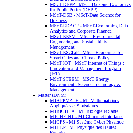
MScT-DEPP - MScT-Data and Economics
for Public Policy (DEPP)
MScT-DSB - MScT-Data Science for
Business
MScT-EDACF - MScT-Economics, Data
Analytics and Corporate Finance
MScT-EESM - MScT-Environmental
Engineering and Sustainability
Management
MScT-ESCLiP - MScT-Economics for
Smart Cities and Climate Policy
MScT-IOT - MScT-Internet of Things :
Innovation and Management Program
(IoT)
MScT-STEEM - MScT-Energy
Environment : Science Technology &
Management
Master (DNM)
M1APPMATH - M1 Mathématiques
Appliquées et Statistiques
M1BIOHEA - M1 Biologie et Santé
M1CHEINT - M1 Chimie et Interfaces
M1CPS - M1 Système Cyber Physique
M1HEP - M1 Physique des Hautes
Energies