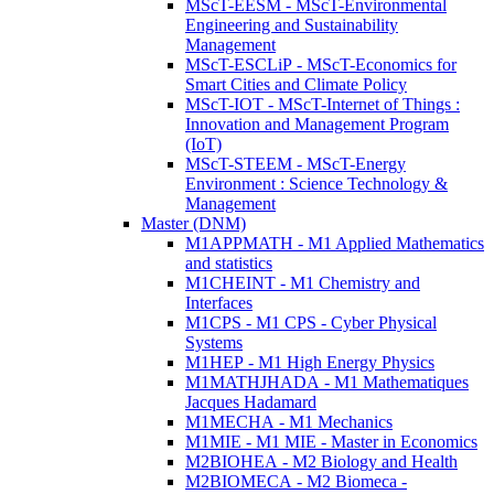
MScT-EESM - MScT-Environmental
Engineering and Sustainability
Management
MScT-ESCLiP - MScT-Economics for
Smart Cities and Climate Policy
MScT-IOT - MScT-Internet of Things :
Innovation and Management Program
(IoT)
MScT-STEEM - MScT-Energy
Environment : Science Technology &
Management
Master (DNM)
M1APPMATH - M1 Applied Mathematics
and statistics
M1CHEINT - M1 Chemistry and
Interfaces
M1CPS - M1 CPS - Cyber Physical
Systems
M1HEP - M1 High Energy Physics
M1MATHJHADA - M1 Mathematiques
Jacques Hadamard
M1MECHA - M1 Mechanics
M1MIE - M1 MIE - Master in Economics
M2BIOHEA - M2 Biology and Health
M2BIOMECA - M2 Biomeca -