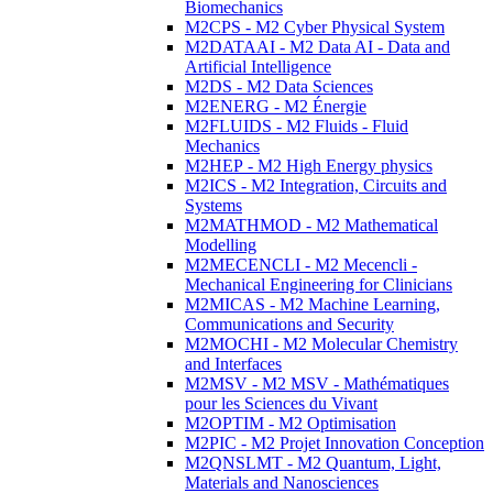
Biomechanics
M2CPS - M2 Cyber Physical System
M2DATAAI - M2 Data AI - Data and
Artificial Intelligence
M2DS - M2 Data Sciences
M2ENERG - M2 Énergie
M2FLUIDS - M2 Fluids - Fluid
Mechanics
M2HEP - M2 High Energy physics
M2ICS - M2 Integration, Circuits and
Systems
M2MATHMOD - M2 Mathematical
Modelling
M2MECENCLI - M2 Mecencli -
Mechanical Engineering for Clinicians
M2MICAS - M2 Machine Learning,
Communications and Security
M2MOCHI - M2 Molecular Chemistry
and Interfaces
M2MSV - M2 MSV - Mathématiques
pour les Sciences du Vivant
M2OPTIM - M2 Optimisation
M2PIC - M2 Projet Innovation Conception
M2QNSLMT - M2 Quantum, Light,
Materials and Nanosciences