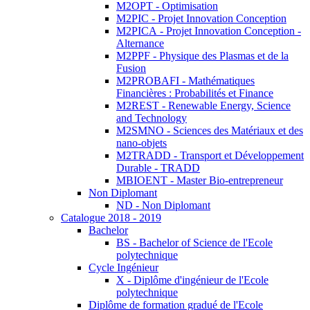
M2OPT - Optimisation
M2PIC - Projet Innovation Conception
M2PICA - Projet Innovation Conception -
Alternance
M2PPF - Physique des Plasmas et de la
Fusion
M2PROBAFI - Mathématiques
Financières : Probabilités et Finance
M2REST - Renewable Energy, Science
and Technology
M2SMNO - Sciences des Matériaux et des
nano-objets
M2TRADD - Transport et Développement
Durable - TRADD
MBIOENT - Master Bio-entrepreneur
Non Diplomant
ND - Non Diplomant
Catalogue 2018 - 2019
Bachelor
BS - Bachelor of Science de l'Ecole
polytechnique
Cycle Ingénieur
X - Diplôme d'ingénieur de l'Ecole
polytechnique
Diplôme de formation gradué de l'Ecole