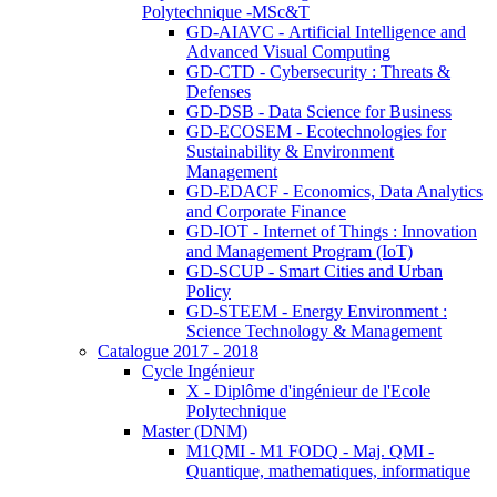
Polytechnique -MSc&T
GD-AIAVC - Artificial Intelligence and
Advanced Visual Computing
GD-CTD - Cybersecurity : Threats &
Defenses
GD-DSB - Data Science for Business
GD-ECOSEM - Ecotechnologies for
Sustainability & Environment
Management
GD-EDACF - Economics, Data Analytics
and Corporate Finance
GD-IOT - Internet of Things : Innovation
and Management Program (IoT)
GD-SCUP - Smart Cities and Urban
Policy
GD-STEEM - Energy Environment :
Science Technology & Management
Catalogue 2017 - 2018
Cycle Ingénieur
X - Diplôme d'ingénieur de l'Ecole
Polytechnique
Master (DNM)
M1QMI - M1 FODQ - Maj. QMI -
Quantique, mathematiques, informatique