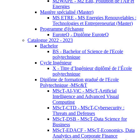
M2WAPE - M2 Eau, Pollution de l'Air et
Energies
Mastère spécialisé (Master)
MS ETRE - MS Energies Renouvelables :
Technologies et Entrepreneuriat (Master)
Programme d'échange
EuroteQ - Diplôme EuroteQ
Catalogue 2022 - 2023
Bachelor
BS - Bachelor of Science de l'Ecole
polytechnique
Cycle Ingénieur
X - Titre d’Ingénieur diplômé de l’École
polytechnique
Diplôme de formation gradué de l'Ecole
Polytechnique -MSc&T
MScT-AI-ViC - MScT-Artificial
Intelligence and Advanced Visual
Computing
MScT-CTD - MScT-Cybersecurity :
Threats and Defenses
MScT-DSB - MScT-Data Science for
Business
MScT-EDACF - MScT-Economics, Data
Analytics and Corporate Finance