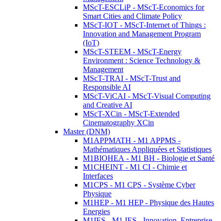
MScT-ESCLiP - MScT-Economics for
Smart Cities and Climate Policy
MScT-IOT - MScT-Internet of Things :
Innovation and Management Program
(IoT)
MScT-STEEM - MScT-Energy
Environment : Science Technology &
Management
MScT-TRAI - MScT-Trust and
Responsible AI
MScT-ViCAI - MScT-Visual Computing
and Creative AI
MScT-XCin - MScT-Extended
Cinematography XCin
Master (DNM)
M1APPMATH - M1 APPMS -
Mathématiques Appliquées et Statistiques
M1BIOHEA - M1 BH - Biologie et Santé
M1CHEINT - M1 CI - Chimie et
Interfaces
M1CPS - M1 CPS - Système Cyber
Physique
M1HEP - M1 HEP - Physique des Hautes
Energies
M1IES - M1 IES - Innovation, Entreprise