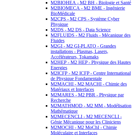
M2BIOHEA - M2 BH - Biologie et Santé
M2BIOMECA - M2 BME - Ingénierie
BioMédicale
M2CPS - M2 CPS - Système Cyber
Physique
M2DS - M2 DS - Data Science
M2FLUIDS - M2 Fluids - Mécanique des
Fluides
M2GI - M2 GI-PLATO - Grandes
installations - Plasmas, Lasers,
Accélérateurs, Tokamaks
M2HEP - M2 HEP - Physique des Hautes
Energies
M2ICFP - M2 ICFP - Centre International
de Physique Fondamentale
M2MACHI - M2 MACHI - Chimie des
Matériaux et Interfaces
M2MARES - M2 PBR - Physique par
Recherche
M2MATHMOD - M2 MM - Modélisation
Mathématique
M2MECENCLI - M2 MECENCLI -
Génie Mécanique pour les Cliniciens
M2MOCHI - M2 MoChI - Chimie
Moléculaire et Interfaces