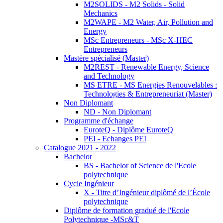
M2SOLIDS - M2 Solids - Solid
Mechanics
M2WAPE - M2 Water, Air, Pollution and
Energy
MSc Entrepreneurs - MSc X-HEC
Entrepreneurs
Mastère spécialisé (Master)
M2REST - Renewable Energy, Science
and Technology
MS ETRE - MS Energies Renouvelables :
Technologies & Entrepreneuriat (Master)
Non Diplomant
ND - Non Diplomant
Programme d'échange
EuroteQ - Diplôme EuroteQ
PEI - Echanges PEI
Catalogue 2021 - 2022
Bachelor
BS - Bachelor of Science de l'Ecole
polytechnique
Cycle Ingénieur
X - Titre d’Ingénieur diplômé de l’École
polytechnique
Diplôme de formation gradué de l'Ecole
Polytechnique -MSc&T