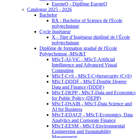
EuroteQ - Diplôme EuroteQ
Catalogue 2025 - 2026
Bachelor
BX - Bachelor of Science de l'Ecole
polytechnique
Cycle Ingénieur
X - Titre d’Ingénieur diplômé de l’École
polytechnique
Diplôme de formation gradué de l'Ecole
Polytechnique -MSc&T
MScT-AI-ViC - MScT-Artificial
Intelligence and Advanced Visual
Computing
MScT-CyS - MScT-Cybersecurity (CyS)
MScT-DDDF - MScT-Double Degree
Data and Finance (DDDF)
MScT-DEPP - MScT-Data and Economics
for Public Policy (DEPP)
MScT-DSAIB - MScT-Data Science and
AI for Business
MScT-EDACF - MScT-Economics, Data
Analytics and Corporate Finance
MScT-EESM - MScT-Environmental
Engineering and Sustainability
Management