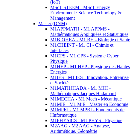
(IoT)
MScT-STEEM - MScT-Energy
Environment : Science Technology &
Management
Master (DNM)
M1APPMATH - M1 APPMS -
Mathématiques Appliquées et Statistiques
M1BIOHEA - M1 BH - Biologie et Santé
M1CHEINT - M1 CI - Chimie et
Interfaces
M1CPS - M1 CPS - Système Cyber
Physique
M1HEP - M1 HEP - Physique des Hautes
Energies
M1IES - M1 IES - Innovation, Entreprise
et Société
M1MATHJHADA - M1 MJH -
Mathématiques Jacques Hadamard
M1MECHA - M1 Mech - Mécanique
M1MIE - M1 MiE - Master en Economie
M1MPRI - M1 MPRI - Fondements de
l'Informatique
M1PHYSICS - M1 PHYS - Physique
M2AAG - M2 AAG - Analyse,
Arithmétique, Géométrie