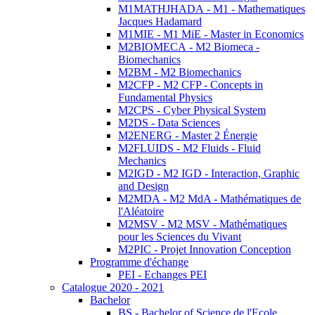
M1MATHJHADA - M1 - Mathematiques
Jacques Hadamard
M1MIE - M1 MiE - Master in Economics
M2BIOMECA - M2 Biomeca -
Biomechanics
M2BM - M2 Biomechanics
M2CFP - M2 CFP - Concepts in
Fundamental Physics
M2CPS - Cyber Physical System
M2DS - Data Sciences
M2ENERG - Master 2 Énergie
M2FLUIDS - M2 Fluids - Fluid
Mechanics
M2IGD - M2 IGD - Interaction, Graphic
and Design
M2MDA - M2 MdA - Mathématiques de
l'Aléatoire
M2MSV - M2 MSV - Mathématiques
pour les Sciences du Vivant
M2PIC - Projet Innovation Conception
Programme d'échange
PEI - Echanges PEI
Catalogue 2020 - 2021
Bachelor
BS - Bachelor of Science de l'Ecole