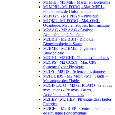
M1MIE - M1 MiE - Master en Economie
M1MPRI - M1 FODQ - Maj. MPRI -
Fondements de l'Informatique
M1PHYS - M1 PHYS - Physique
M1QMI - M1 FODQ - Maj. QMI -
Quantique, Mathematiques, Informatique
M2AAG - M2 AAG - Analyse,
Arithmétique, Géométrie
M2BBH - M2 BBH - Biologie,
Biotechnologie et Santé
M2BME - M2 BME - Ingénierie
BioMédicale
M2CHI - M2 CHI - Chimie et Interfaces
M2CPS - M2 CCSN - Maj. CPS -
Système Cyber Physique
M2DS - M2 DS - Science des données
M2FLUIDS - M2 Mech - Maj. Fluids -
Mecanique des Fluides
M2GIPLATO - M2 GI-PLATO - Grandes
installations - Plasmas, Lasers,
Accélérateurs, Tokamaks
M2HEP - M2 HEP - Physique des Hautes
Energies
M2ICFP - M2 ICFP - Centre International
de Physique Fondamentale