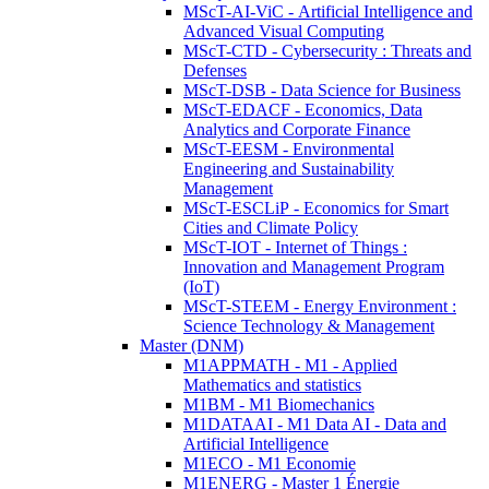
MScT-AI-ViC - Artificial Intelligence and
Advanced Visual Computing
MScT-CTD - Cybersecurity : Threats and
Defenses
MScT-DSB - Data Science for Business
MScT-EDACF - Economics, Data
Analytics and Corporate Finance
MScT-EESM - Environmental
Engineering and Sustainability
Management
MScT-ESCLiP - Economics for Smart
Cities and Climate Policy
MScT-IOT - Internet of Things :
Innovation and Management Program
(IoT)
MScT-STEEM - Energy Environment :
Science Technology & Management
Master (DNM)
M1APPMATH - M1 - Applied
Mathematics and statistics
M1BM - M1 Biomechanics
M1DATAAI - M1 Data AI - Data and
Artificial Intelligence
M1ECO - M1 Economie
M1ENERG - Master 1 Énergie