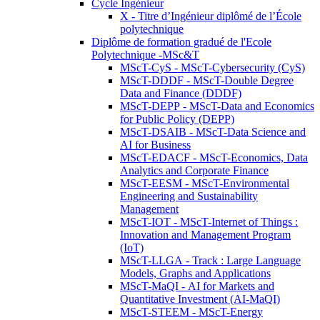
Cycle Ingénieur
X - Titre d’Ingénieur diplômé de l’École
polytechnique
Diplôme de formation gradué de l'Ecole
Polytechnique -MSc&T
MScT-CyS - MScT-Cybersecurity (CyS)
MScT-DDDF - MScT-Double Degree
Data and Finance (DDDF)
MScT-DEPP - MScT-Data and Economics
for Public Policy (DEPP)
MScT-DSAIB - MScT-Data Science and
AI for Business
MScT-EDACF - MScT-Economics, Data
Analytics and Corporate Finance
MScT-EESM - MScT-Environmental
Engineering and Sustainability
Management
MScT-IOT - MScT-Internet of Things :
Innovation and Management Program
(IoT)
MScT-LLGA - Track : Large Language
Models, Graphs and Applications
MScT-MaQI - AI for Markets and
Quantitative Investment (AI-MaQI)
MScT-STEEM - MScT-Energy