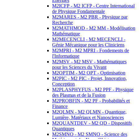
Energies
M2ICFP - M2 ICFP - Centre International
de Physique Fondamentale
M2MARES - M2 PBR - Physique par
Recherche
M2MATHMOD - M2 MM - Modélisation
Mathématique
M2MECENCLI - M2 MECENCLI -
Génie Mécanique pour les Cliniciens
M2MPRI - M2 MPRI - Fondements de
l'Informatique
M2MSV - M2 MSV - Mathématiques
pour les Sciences du Vivant
M2OPTIM - M2 OPT - Optimisation
M2PIC - M2 PIC - Projet, Innovation,
Conception
M2PLASPHYFUS - M2 PPF - Physique
des Plasmas et de la Fusion
M2PROBFIN - M2 PF - Probabilités et
Finance
M2QLMN - M2 QLMN - Quantique,
Lumière, Matériaux et Nanosciences
M2QUANTDEV - M2 QD - Dispositifs
Quantiques
M2SMNO - M2 SMNO - Science des