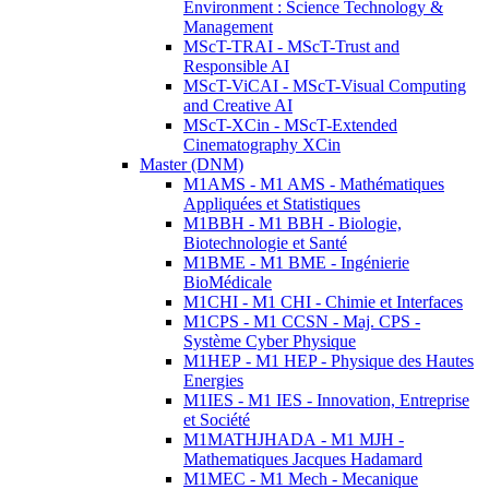
Environment : Science Technology &
Management
MScT-TRAI - MScT-Trust and
Responsible AI
MScT-ViCAI - MScT-Visual Computing
and Creative AI
MScT-XCin - MScT-Extended
Cinematography XCin
Master (DNM)
M1AMS - M1 AMS - Mathématiques
Appliquées et Statistiques
M1BBH - M1 BBH - Biologie,
Biotechnologie et Santé
M1BME - M1 BME - Ingénierie
BioMédicale
M1CHI - M1 CHI - Chimie et Interfaces
M1CPS - M1 CCSN - Maj. CPS -
Système Cyber Physique
M1HEP - M1 HEP - Physique des Hautes
Energies
M1IES - M1 IES - Innovation, Entreprise
et Société
M1MATHJHADA - M1 MJH -
Mathematiques Jacques Hadamard
M1MEC - M1 Mech - Mecanique