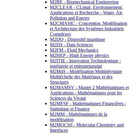
M2BE - Biomechanical Engineering
M2CLEAR - CLimat, Environnement,
Applications et Recherche - Water, Air,
Pollution and Energy
M2CMASIC - Conception, Modélisation
et Architecture des Systèmes Industriels
Complexes
M2DQ - Dispositif quantique
M2DS - Data Sciences
M2FM - Fluid Mechanics
M2HEP - High Energy physics
M2ITIE - Innovation Technologique :
ingénierie et entrepreneuriat
M2M4S - Modélisation Multiphysique
Multiéchelle des Matériaux et des
Structures
M2MAMSV - Master 2 Mathématiques et
Applications - Mathématiques pour les
Sciences du Vivant
M2MFSF - Mathématiques Financières :
Statistique et Finance
M2MM - Mathématiques de la
modélisation
M2MOCHI - Molecular Chemistry and
Interfaces