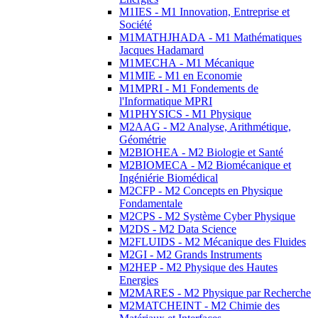
M1IES - M1 Innovation, Entreprise et
Société
M1MATHJHADA - M1 Mathématiques
Jacques Hadamard
M1MECHA - M1 Mécanique
M1MIE - M1 en Economie
M1MPRI - M1 Fondements de
l'Informatique MPRI
M1PHYSICS - M1 Physique
M2AAG - M2 Analyse, Arithmétique,
Géométrie
M2BIOHEA - M2 Biologie et Santé
M2BIOMECA - M2 Biomécanique et
Ingéniérie Biomédical
M2CFP - M2 Concepts en Physique
Fondamentale
M2CPS - M2 Système Cyber Physique
M2DS - M2 Data Science
M2FLUIDS - M2 Mécanique des Fluides
M2GI - M2 Grands Instruments
M2HEP - M2 Physique des Hautes
Energies
M2MARES - M2 Physique par Recherche
M2MATCHEINT - M2 Chimie des