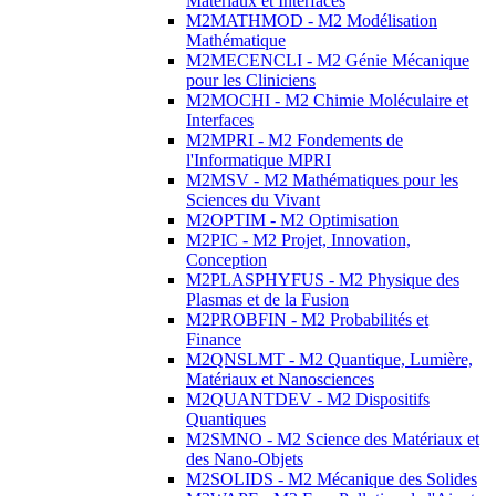
Matériaux et Interfaces
M2MATHMOD - M2 Modélisation
Mathématique
M2MECENCLI - M2 Génie Mécanique
pour les Cliniciens
M2MOCHI - M2 Chimie Moléculaire et
Interfaces
M2MPRI - M2 Fondements de
l'Informatique MPRI
M2MSV - M2 Mathématiques pour les
Sciences du Vivant
M2OPTIM - M2 Optimisation
M2PIC - M2 Projet, Innovation,
Conception
M2PLASPHYFUS - M2 Physique des
Plasmas et de la Fusion
M2PROBFIN - M2 Probabilités et
Finance
M2QNSLMT - M2 Quantique, Lumière,
Matériaux et Nanosciences
M2QUANTDEV - M2 Dispositifs
Quantiques
M2SMNO - M2 Science des Matériaux et
des Nano-Objets
M2SOLIDS - M2 Mécanique des Solides