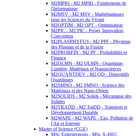
M2MPRI - M2 MPRI - Fondements de
l'Informatique
M2MSV - M2 MSV - Mathématiques
pour les Sciences du Vivant
M2OPTIM - M2 OPT - Optimisation
M2PIC - M2 PIC - Projet, Innovation,
Conception
M2PLASPHYFUS - M2 PPF - Physique
des Plasmas et de la Fusion
M2PROBFIN - M2 PF - Probabilités et
Finance
M2QLMN - M2 QLMN - Quantique,
Lumière, Matériaux et Nanosciences
M2QUANTDEV - M2 QD - Dispositifs
Quantiques
M2SMNO - M2 SMNO - Science des
Matériaux et des Nano-Objets
M2SOLIDS - M2 Solids - Mécanique des
Solides
M2TRADD - M2 TraDD - Transport et
Développement Durable
M2WAPE - M2 WAPE - Eau, Pollution de
l'Air et Energie
Master of Science (CGE)
MSc Entrepreneurs - MSc X-HEC