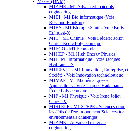
Master (DNM)
M1AME - M1 Advanced materials
engineering
M1BI - M1 Bio-informatique (Voie
Rosalind Franklin)
M1BS - M1 Biologie-Santé - Voie Boris
Ephrussi-X
M1C - M1 Chimie - Voie Fréderic Joliot-
Curie - Ecole Polytechnique
M1ECO - M1 Economie
M1HEP - M1 High Energy Physics
M1I - M1 Informatique - Voie Jacques
Herbrand - X
M1IESVIT - M1 Innovation, Entreprise, et
Société - Voie Innovation technologique
M1MAP - M1 Mathématiques et
Applications - Voie Jacques Hadamard -
École Polytechnique
M1P - M1 Physique - Voie Irène Joliot
Curie - X
M1STEPE - M1 STEPE - Sciences pour
les défis de l'environnement/Sciences for
environmentals challenges
M2AME - Advanced materials
engineering