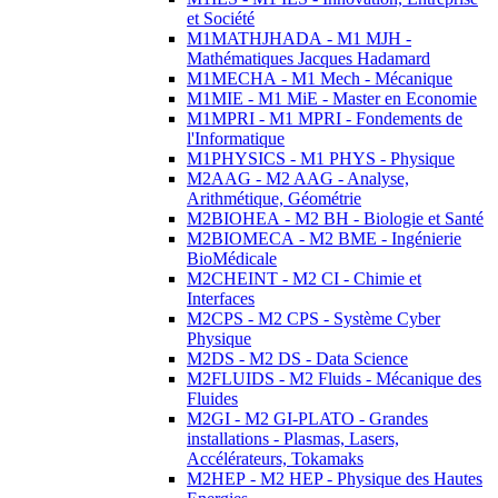
et Société
M1MATHJHADA - M1 MJH -
Mathématiques Jacques Hadamard
M1MECHA - M1 Mech - Mécanique
M1MIE - M1 MiE - Master en Economie
M1MPRI - M1 MPRI - Fondements de
l'Informatique
M1PHYSICS - M1 PHYS - Physique
M2AAG - M2 AAG - Analyse,
Arithmétique, Géométrie
M2BIOHEA - M2 BH - Biologie et Santé
M2BIOMECA - M2 BME - Ingénierie
BioMédicale
M2CHEINT - M2 CI - Chimie et
Interfaces
M2CPS - M2 CPS - Système Cyber
Physique
M2DS - M2 DS - Data Science
M2FLUIDS - M2 Fluids - Mécanique des
Fluides
M2GI - M2 GI-PLATO - Grandes
installations - Plasmas, Lasers,
Accélérateurs, Tokamaks
M2HEP - M2 HEP - Physique des Hautes