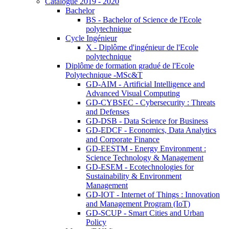
Catalogue 2019 - 2020
Bachelor
BS - Bachelor of Science de l'Ecole
polytechnique
Cycle Ingénieur
X - Diplôme d'ingénieur de l'Ecole
polytechnique
Diplôme de formation gradué de l'Ecole
Polytechnique -MSc&T
GD-AIM - Artificial Intelligence and
Advanced Visual Computing
GD-CYBSEC - Cybersecurity : Threats
and Defenses
GD-DSB - Data Science for Business
GD-EDCF - Economics, Data Analytics
and Corporate Finance
GD-EESTM - Energy Environment :
Science Technology & Management
GD-ESEM - Ecotechnologies for
Sustainability & Environment
Management
GD-IOT - Internet of Things : Innovation
and Management Program (IoT)
GD-SCUP - Smart Cities and Urban
Policy