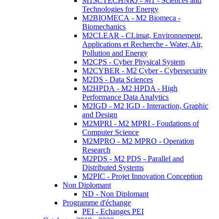
M1SCTECHNRJ - M1 - Sciences and
Technologies for Energy
M2BIOMECA - M2 Biomeca -
Biomechanics
M2CLEAR - CLimat, Environnement,
Applications et Recherche - Water, Air,
Pollution and Energy
M2CPS - Cyber Physical System
M2CYBER - M2 Cyber - Cybersecurity
M2DS - Data Sciences
M2HPDA - M2 HPDA - High
Performance Data Analytics
M2IGD - M2 IGD - Interaction, Graphic
and Design
M2MPRI - M2 MPRI - Foudations of
Computer Science
M2MPRO - M2 MPRO - Operation
Research
M2PDS - M2 PDS - Parallel and
Distributed Systems
M2PIC - Projet Innovation Conception
Non Diplomant
ND - Non Diplomant
Programme d'échange
PEI - Echanges PEI