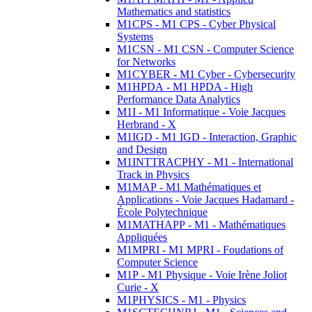
Mathematics and statistics
M1CPS - M1 CPS - Cyber Physical
Systems
M1CSN - M1 CSN - Computer Science
for Networks
M1CYBER - M1 Cyber - Cybersecurity
M1HPDA - M1 HPDA - High
Performance Data Analytics
M1I - M1 Informatique - Voie Jacques
Herbrand - X
M1IGD - M1 IGD - Interaction, Graphic
and Design
M1INTTRACPHY - M1 - International
Track in Physics
M1MAP - M1 Mathématiques et
Applications - Voie Jacques Hadamard -
École Polytechnique
M1MATHAPP - M1 - Mathématiques
Appliquées
M1MPRI - M1 MPRI - Foudations of
Computer Science
M1P - M1 Physique - Voie Irène Joliot
Curie - X
M1PHYSICS - M1 - Physics