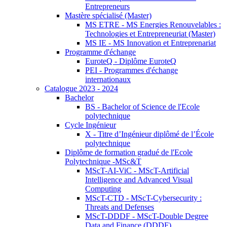
Entrepreneurs
Mastère spécialisé (Master)
MS ETRE - MS Energies Renouvelables :
Technologies et Entrepreneuriat (Master)
MS IE - MS Innovation et Entreprenariat
Programme d'échange
EuroteQ - Diplôme EuroteQ
PEI - Programmes d'échange
internationaux
Catalogue 2023 - 2024
Bachelor
BS - Bachelor of Science de l'Ecole
polytechnique
Cycle Ingénieur
X - Titre d’Ingénieur diplômé de l’École
polytechnique
Diplôme de formation gradué de l'Ecole
Polytechnique -MSc&T
MScT-AI-ViC - MScT-Artificial
Intelligence and Advanced Visual
Computing
MScT-CTD - MScT-Cybersecurity :
Threats and Defenses
MScT-DDDF - MScT-Double Degree
Data and Finance (DDDF)