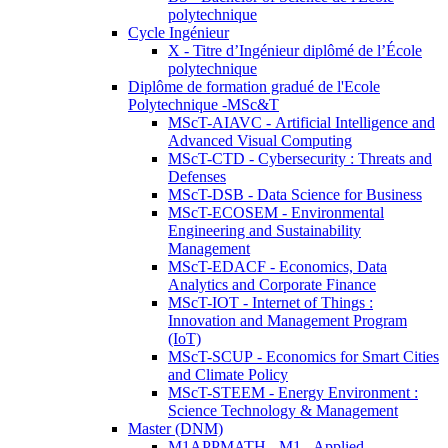
polytechnique
Cycle Ingénieur
X - Titre d’Ingénieur diplômé de l’École
polytechnique
Diplôme de formation gradué de l'Ecole
Polytechnique -MSc&T
MScT-AIAVC - Artificial Intelligence and
Advanced Visual Computing
MScT-CTD - Cybersecurity : Threats and
Defenses
MScT-DSB - Data Science for Business
MScT-ECOSEM - Environmental
Engineering and Sustainability
Management
MScT-EDACF - Economics, Data
Analytics and Corporate Finance
MScT-IOT - Internet of Things :
Innovation and Management Program
(IoT)
MScT-SCUP - Economics for Smart Cities
and Climate Policy
MScT-STEEM - Energy Environment :
Science Technology & Management
Master (DNM)
M1APPMATH - M1 - Applied