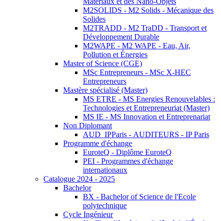
Matériaux et des Nano-Objets
M2SOLIDS - M2 Solids - Mécanique des
Solides
M2TRADD - M2 TraDD - Transport et
Développement Durable
M2WAPE - M2 WAPE - Eau, Air,
Pollution et Énergies
Master of Science (CGE)
MSc Entrepreneurs - MSc X-HEC
Entrepreneurs
Mastère spécialisé (Master)
MS ETRE - MS Energies Renouvelables :
Technologies et Entrepreneuriat (Master)
MS IE - MS Innovation et Entreprenariat
Non Diplomant
AUD_IPParis - AUDITEURS - IP Paris
Programme d'échange
EuroteQ - Diplôme EuroteQ
PEI - Programmes d'échange
internationaux
Catalogue 2024 - 2025
Bachelor
BX - Bachelor of Science de l'Ecole
polytechnique
Cycle Ingénieur