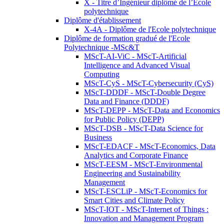
X - Titre d’Ingénieur diplômé de l’École
polytechnique
Diplôme d'établissement
X-4A - Diplôme de l'Ecole polytechnique
Diplôme de formation gradué de l'Ecole
Polytechnique -MSc&T
MScT-AI-ViC - MScT-Artificial
Intelligence and Advanced Visual
Computing
MScT-CyS - MScT-Cybersecurity (CyS)
MScT-DDDF - MScT-Double Degree
Data and Finance (DDDF)
MScT-DEPP - MScT-Data and Economics
for Public Policy (DEPP)
MScT-DSB - MScT-Data Science for
Business
MScT-EDACF - MScT-Economics, Data
Analytics and Corporate Finance
MScT-EESM - MScT-Environmental
Engineering and Sustainability
Management
MScT-ESCLiP - MScT-Economics for
Smart Cities and Climate Policy
MScT-IOT - MScT-Internet of Things :
Innovation and Management Program