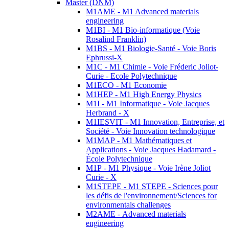
Master (DNM)
M1AME - M1 Advanced materials
engineering
M1BI - M1 Bio-informatique (Voie
Rosalind Franklin)
M1BS - M1 Biologie-Santé - Voie Boris
Ephrussi-X
M1C - M1 Chimie - Voie Fréderic Joliot-
Curie - Ecole Polytechnique
M1ECO - M1 Economie
M1HEP - M1 High Energy Physics
M1I - M1 Informatique - Voie Jacques
Herbrand - X
M1IESVIT - M1 Innovation, Entreprise, et
Société - Voie Innovation technologique
M1MAP - M1 Mathématiques et
Applications - Voie Jacques Hadamard -
École Polytechnique
M1P - M1 Physique - Voie Irène Joliot
Curie - X
M1STEPE - M1 STEPE - Sciences pour
les défis de l'environnement/Sciences for
environmentals challenges
M2AME - Advanced materials
engineering