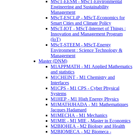
MScT-EESM - MScT-Environmental
Engineering and Sustainability
Management
MScT-ESCLiP - MScT-Economics for
Smart Cities and Climate Policy
MScT-IOT - MScT-Internet of Things :
Innovation and Management Program
(IoT)
MScT-STEEM - MScT-Energy
Environment : Science Technology &
Management
Master (DNM)
M1APPMATH - M1 Applied Mathematics
and statistics
M1CHEINT - M1 Chemistry and
Interfaces
M1CPS - M1 CPS - Cyber Physical
Systems
M1HEP - M1 High Energy Physics
M1MATHJHADA - M1 Mathematiques
Jacques Hadamard
M1MECHA - M1 Mechanics
M1MIE - M1 MIE - Master in Economics
M2BIOHEA - M2 Biology and Health
M2BIOMECA - M2 Biomeca -