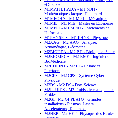
et Société
M1MATHJHADA - M1 MJH -
Mathématiques Jacques Hadamard
M1MECHA - M1 Mech - Mécanique
M1MIE - M1 MiE - Master en Economie
M1MPRI - M1 MPRI - Fondements de
l'Informatique
M1PHYSICS - M1 PHYS - Physique
M2AAG - M2 AAG - Analyse,
Arithmétique, Géométrie
M2BIOHEA - M2 BH - Biologie et Santé
M2BIOMECA - M2 BME - Ingénierie
BioMédicale
M2CHEINT - M2 CI - Chimie et
Interfaces
M2CPS - M2 CPS - Système Cyber
Physique
M2DS - M2 DS - Data Science
M2FLUIDS - M2 Fluids - Mécanique des
Fluides
M2GI - M2 GI-PLATO - Grandes
installations - Plasmas, Lasers,
Accélérateurs, Tokamaks
M2HEP - M2 HEP - Physique des Hautes