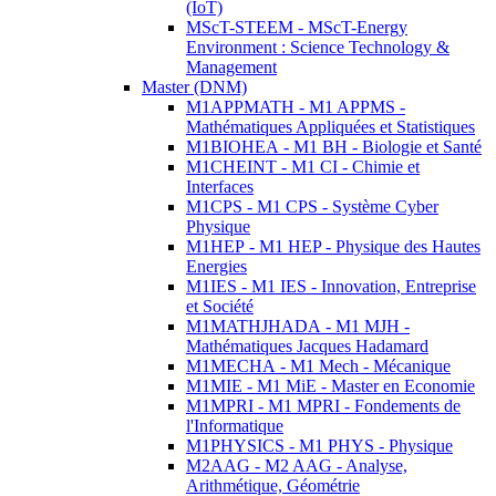
(IoT)
MScT-STEEM - MScT-Energy
Environment : Science Technology &
Management
Master (DNM)
M1APPMATH - M1 APPMS -
Mathématiques Appliquées et Statistiques
M1BIOHEA - M1 BH - Biologie et Santé
M1CHEINT - M1 CI - Chimie et
Interfaces
M1CPS - M1 CPS - Système Cyber
Physique
M1HEP - M1 HEP - Physique des Hautes
Energies
M1IES - M1 IES - Innovation, Entreprise
et Société
M1MATHJHADA - M1 MJH -
Mathématiques Jacques Hadamard
M1MECHA - M1 Mech - Mécanique
M1MIE - M1 MiE - Master en Economie
M1MPRI - M1 MPRI - Fondements de
l'Informatique
M1PHYSICS - M1 PHYS - Physique
M2AAG - M2 AAG - Analyse,
Arithmétique, Géométrie