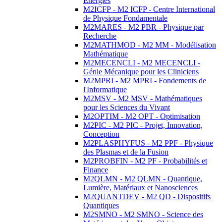
Energies
M2ICFP - M2 ICFP - Centre International
de Physique Fondamentale
M2MARES - M2 PBR - Physique par
Recherche
M2MATHMOD - M2 MM - Modélisation
Mathématique
M2MECENCLI - M2 MECENCLI -
Génie Mécanique pour les Cliniciens
M2MPRI - M2 MPRI - Fondements de
l'Informatique
M2MSV - M2 MSV - Mathématiques
pour les Sciences du Vivant
M2OPTIM - M2 OPT - Optimisation
M2PIC - M2 PIC - Projet, Innovation,
Conception
M2PLASPHYFUS - M2 PPF - Physique
des Plasmas et de la Fusion
M2PROBFIN - M2 PF - Probabilités et
Finance
M2QLMN - M2 QLMN - Quantique,
Lumière, Matériaux et Nanosciences
M2QUANTDEV - M2 QD - Dispositifs
Quantiques
M2SMNO - M2 SMNO - Science des