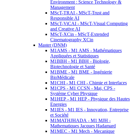
Environment : Science Technology &
Management
MScT-TRAI - MScT-Trust and
Responsible AI
MScT-ViCAI - MScT-Visual Computing
and Creative AI
MScT-XCin - MScT-Extended
Cinematography XCin
Master (DNM)
M1AMS - M1 AMS - Mathématiques
Appliquées et Statistiques
M1BBH - M1 BBH - Biologie,
Biotechnologie et Santé
M1BME - M1 BME - Ingénierie
BioMédicale
M1CHI - M1 CHI - Chimie et Interfaces
M1CPS - M1 CCSN - Maj. CPS -
Système Cyber Physique
M1HEP - M1 HEP - Physique des Hautes
Energies
M1IES - M1 IES - Innovation, Entreprise
et Société
M1MATHJHADA - M1 MJH -
Mathematiques Jacques Hadamard
M1MEC - M1 Mech - Mecanique