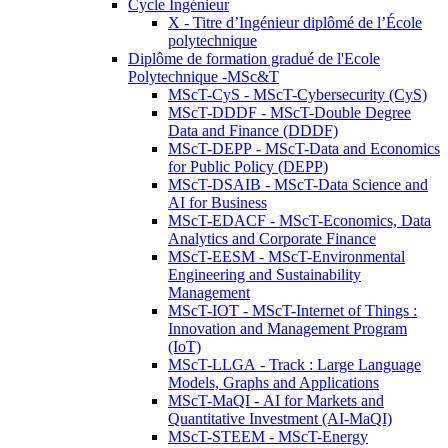
Cycle Ingénieur
X - Titre d’Ingénieur diplômé de l’École
polytechnique
Diplôme de formation gradué de l'Ecole
Polytechnique -MSc&T
MScT-CyS - MScT-Cybersecurity (CyS)
MScT-DDDF - MScT-Double Degree
Data and Finance (DDDF)
MScT-DEPP - MScT-Data and Economics
for Public Policy (DEPP)
MScT-DSAIB - MScT-Data Science and
AI for Business
MScT-EDACF - MScT-Economics, Data
Analytics and Corporate Finance
MScT-EESM - MScT-Environmental
Engineering and Sustainability
Management
MScT-IOT - MScT-Internet of Things :
Innovation and Management Program
(IoT)
MScT-LLGA - Track : Large Language
Models, Graphs and Applications
MScT-MaQI - AI for Markets and
Quantitative Investment (AI-MaQI)
MScT-STEEM - MScT-Energy