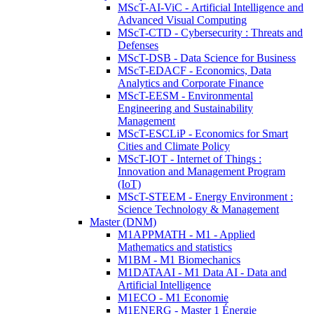
MScT-AI-ViC - Artificial Intelligence and
Advanced Visual Computing
MScT-CTD - Cybersecurity : Threats and
Defenses
MScT-DSB - Data Science for Business
MScT-EDACF - Economics, Data
Analytics and Corporate Finance
MScT-EESM - Environmental
Engineering and Sustainability
Management
MScT-ESCLiP - Economics for Smart
Cities and Climate Policy
MScT-IOT - Internet of Things :
Innovation and Management Program
(IoT)
MScT-STEEM - Energy Environment :
Science Technology & Management
Master (DNM)
M1APPMATH - M1 - Applied
Mathematics and statistics
M1BM - M1 Biomechanics
M1DATAAI - M1 Data AI - Data and
Artificial Intelligence
M1ECO - M1 Economie
M1ENERG - Master 1 Énergie