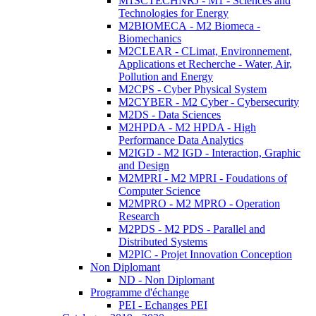
M1SCTECHNRJ - M1 - Sciences and
Technologies for Energy
M2BIOMECA - M2 Biomeca -
Biomechanics
M2CLEAR - CLimat, Environnement,
Applications et Recherche - Water, Air,
Pollution and Energy
M2CPS - Cyber Physical System
M2CYBER - M2 Cyber - Cybersecurity
M2DS - Data Sciences
M2HPDA - M2 HPDA - High
Performance Data Analytics
M2IGD - M2 IGD - Interaction, Graphic
and Design
M2MPRI - M2 MPRI - Foudations of
Computer Science
M2MPRO - M2 MPRO - Operation
Research
M2PDS - M2 PDS - Parallel and
Distributed Systems
M2PIC - Projet Innovation Conception
Non Diplomant
ND - Non Diplomant
Programme d'échange
PEI - Echanges PEI