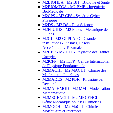
M2BIOHEA - M2 BH - Biologie et Santé
M2BIOMECA - M2 BME - Ingénierie
BioMédicale
M2CPS - M2 CPS - Système Cyber
Physique
M2DS - M2 DS - Data Science
M2FLUIDS - M2 Fluids - Mécanique des
Fluides
M2GI - M2 GI-PLATO - Grandes
installations - Plasmas, Lasers,
Accélérateurs, Tokamaks
M2HEP - M2 HEP - Physique des Hautes
Energies
M2ICFP - M2 ICFP - Centre International
de Physique Fondamentale
M2MACHI - M2 MACHI - Chimie des
Matériaux et Interfaces
M2MARES - M2 PBR - Physique par
Recherche
M2MATHMOD - M2 MM - Modélisation
Mathématique
M2MECENCLI - M2 MECENCLI -
Génie Mécanique pour les Cliniciens
M2MOCHI - M2 MoChI - Chimie
Moléculaire et Interfaces