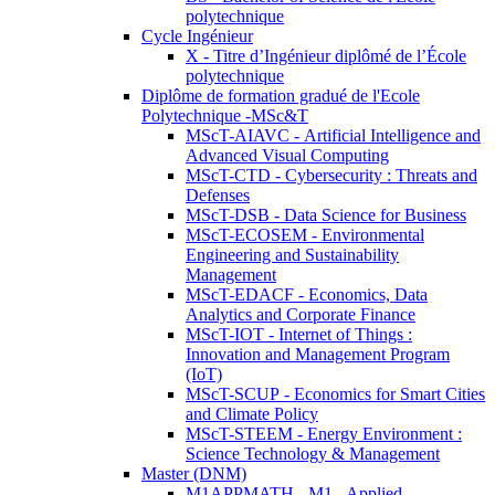
polytechnique
Cycle Ingénieur
X - Titre d’Ingénieur diplômé de l’École
polytechnique
Diplôme de formation gradué de l'Ecole
Polytechnique -MSc&T
MScT-AIAVC - Artificial Intelligence and
Advanced Visual Computing
MScT-CTD - Cybersecurity : Threats and
Defenses
MScT-DSB - Data Science for Business
MScT-ECOSEM - Environmental
Engineering and Sustainability
Management
MScT-EDACF - Economics, Data
Analytics and Corporate Finance
MScT-IOT - Internet of Things :
Innovation and Management Program
(IoT)
MScT-SCUP - Economics for Smart Cities
and Climate Policy
MScT-STEEM - Energy Environment :
Science Technology & Management
Master (DNM)
M1APPMATH - M1 - Applied