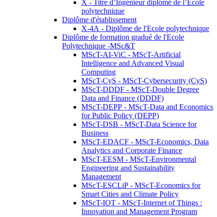
X - Titre d’Ingénieur diplômé de l’École
polytechnique
Diplôme d'établissement
X-4A - Diplôme de l'Ecole polytechnique
Diplôme de formation gradué de l'Ecole
Polytechnique -MSc&T
MScT-AI-ViC - MScT-Artificial
Intelligence and Advanced Visual
Computing
MScT-CyS - MScT-Cybersecurity (CyS)
MScT-DDDF - MScT-Double Degree
Data and Finance (DDDF)
MScT-DEPP - MScT-Data and Economics
for Public Policy (DEPP)
MScT-DSB - MScT-Data Science for
Business
MScT-EDACF - MScT-Economics, Data
Analytics and Corporate Finance
MScT-EESM - MScT-Environmental
Engineering and Sustainability
Management
MScT-ESCLiP - MScT-Economics for
Smart Cities and Climate Policy
MScT-IOT - MScT-Internet of Things :
Innovation and Management Program