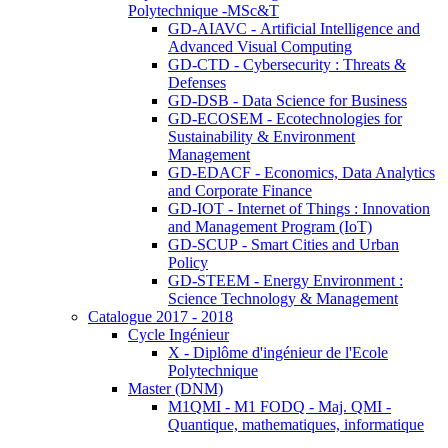
Polytechnique -MSc&T
GD-AIAVC - Artificial Intelligence and
Advanced Visual Computing
GD-CTD - Cybersecurity : Threats &
Defenses
GD-DSB - Data Science for Business
GD-ECOSEM - Ecotechnologies for
Sustainability & Environment
Management
GD-EDACF - Economics, Data Analytics
and Corporate Finance
GD-IOT - Internet of Things : Innovation
and Management Program (IoT)
GD-SCUP - Smart Cities and Urban
Policy
GD-STEEM - Energy Environment :
Science Technology & Management
Catalogue 2017 - 2018
Cycle Ingénieur
X - Diplôme d'ingénieur de l'Ecole
Polytechnique
Master (DNM)
M1QMI - M1 FODQ - Maj. QMI -
Quantique, mathematiques, informatique