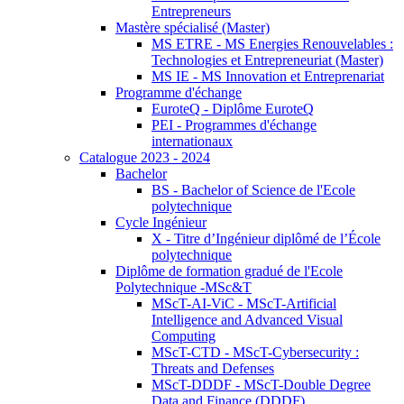
Entrepreneurs
Mastère spécialisé (Master)
MS ETRE - MS Energies Renouvelables :
Technologies et Entrepreneuriat (Master)
MS IE - MS Innovation et Entreprenariat
Programme d'échange
EuroteQ - Diplôme EuroteQ
PEI - Programmes d'échange
internationaux
Catalogue 2023 - 2024
Bachelor
BS - Bachelor of Science de l'Ecole
polytechnique
Cycle Ingénieur
X - Titre d’Ingénieur diplômé de l’École
polytechnique
Diplôme de formation gradué de l'Ecole
Polytechnique -MSc&T
MScT-AI-ViC - MScT-Artificial
Intelligence and Advanced Visual
Computing
MScT-CTD - MScT-Cybersecurity :
Threats and Defenses
MScT-DDDF - MScT-Double Degree
Data and Finance (DDDF)