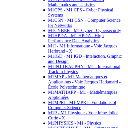
Mathematics and statistics
M1CPS - M1 CPS - Cyber Physical
Systems
M1CSN - M1 CSN - Computer Science
for Networks
M1CYBER - M1 Cyber - Cybersecurity
M1HPDA - M1 HPDA - High
Performance Data Analytics
M1I - M1 Informatique - Voie Jacques
Herbrand - X
M1IGD - M1 IGD - Interaction, Graphic
and Design
M1INTTRACPHY - M1 - International
Track in Physics
M1MAP - M1 Mathématiques et
Applications - Voie Jacques Hadamard -
École Polytechnique
M1MATHAPP - M1 - Mathématiques
Appliquées
M1MPRI - M1 MPRI - Foudations of
Computer Science
M1P - M1 Physique - Voie Irène Joliot
Curie - X
M1PHYSICS - M1 - Physics