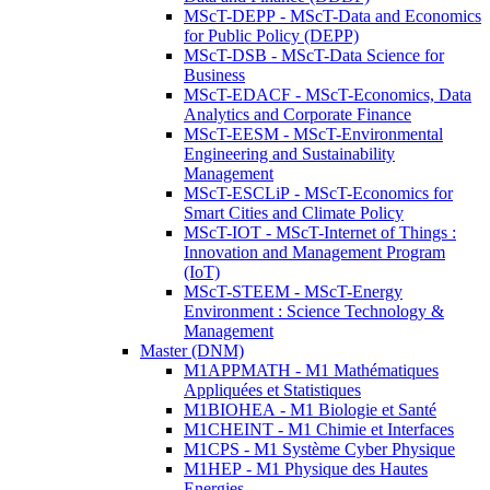
MScT-DEPP - MScT-Data and Economics
for Public Policy (DEPP)
MScT-DSB - MScT-Data Science for
Business
MScT-EDACF - MScT-Economics, Data
Analytics and Corporate Finance
MScT-EESM - MScT-Environmental
Engineering and Sustainability
Management
MScT-ESCLiP - MScT-Economics for
Smart Cities and Climate Policy
MScT-IOT - MScT-Internet of Things :
Innovation and Management Program
(IoT)
MScT-STEEM - MScT-Energy
Environment : Science Technology &
Management
Master (DNM)
M1APPMATH - M1 Mathématiques
Appliquées et Statistiques
M1BIOHEA - M1 Biologie et Santé
M1CHEINT - M1 Chimie et Interfaces
M1CPS - M1 Système Cyber Physique
M1HEP - M1 Physique des Hautes
Energies