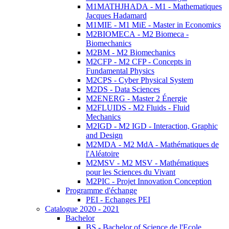
M1MATHJHADA - M1 - Mathematiques
Jacques Hadamard
M1MIE - M1 MiE - Master in Economics
M2BIOMECA - M2 Biomeca -
Biomechanics
M2BM - M2 Biomechanics
M2CFP - M2 CFP - Concepts in
Fundamental Physics
M2CPS - Cyber Physical System
M2DS - Data Sciences
M2ENERG - Master 2 Énergie
M2FLUIDS - M2 Fluids - Fluid
Mechanics
M2IGD - M2 IGD - Interaction, Graphic
and Design
M2MDA - M2 MdA - Mathématiques de
l'Aléatoire
M2MSV - M2 MSV - Mathématiques
pour les Sciences du Vivant
M2PIC - Projet Innovation Conception
Programme d'échange
PEI - Echanges PEI
Catalogue 2020 - 2021
Bachelor
BS - Bachelor of Science de l'Ecole