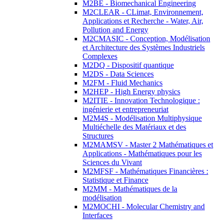
M2BE - Biomechanical Engineering
M2CLEAR - CLimat, Environnement,
Applications et Recherche - Water, Air,
Pollution and Energy
M2CMASIC - Conception, Modélisation
et Architecture des Systèmes Industriels
Complexes
M2DQ - Dispositif quantique
M2DS - Data Sciences
M2FM - Fluid Mechanics
M2HEP - High Energy physics
M2ITIE - Innovation Technologique :
ingénierie et entrepreneuriat
M2M4S - Modélisation Multiphysique
Multiéchelle des Matériaux et des
Structures
M2MAMSV - Master 2 Mathématiques et
Applications - Mathématiques pour les
Sciences du Vivant
M2MFSF - Mathématiques Financières :
Statistique et Finance
M2MM - Mathématiques de la
modélisation
M2MOCHI - Molecular Chemistry and
Interfaces