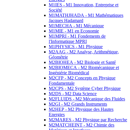
M1IES - M1 Innovation, Entreprise et
Société
M1MATHJHADA - M1 Mathématiques
Jacques Hadamard
M1MECHA - M1 Mécanique
M1MIE - M1 en Economie
M1MPRI - M1 Fondements de
l'Informatique MPRI
M1PHYSICS - M1 Physique
M2AAG - M2 Analyse, Arithmétique,
Géométrie
M2BIOHEA - M2 Biologie et Santé
M2BIOMECA - M2 Biomécanique et
Ingéniérie Biomédical
M2CFP - M2 Concepts en Physique
Fondamentale
M2CPS - M2 Système Cyber Physique
M2DS - M2 Data Science
M2FLUIDS - M2 Mécanique des Fluides
M2GI - M2 Grands Instruments
M2HEP - M2 Physique des Hautes
Energies
M2MARES - M2 Physique par Recherche
M2MATCHEINT - M2 Chimie des