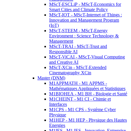
MScT-ESCLiP - MScT-Economics for
Smart Cities and Climate Policy
MScT-IOT - MScT-Internet of Things :
Innovation and Management Program
(IoT)
MScT-STEEM - MScT-Energy
Environment : Science Technology &
Management
MScT-TRAI - MScT-Trust and
Responsible AI
MScT-ViCAI - MScT-Visual Computing
and Creative AI
MScT-XCin - MScT-Extended
Cinematography XCin
Master (DNM)
M1APPMATH - M1 APPMS -
Mathématiques Appliquées et Statistiques
M1BIOHEA - M1 BH - Biologie et Santé
M1CHEINT - M1 CI - Chimie et
Interfaces
M1CPS - M1 CPS - Système Cyber
Physique
M1HEP - M1 HEP - Physique des Hautes
Energies
M1IES - M1 IES - Innovation, Entreprise