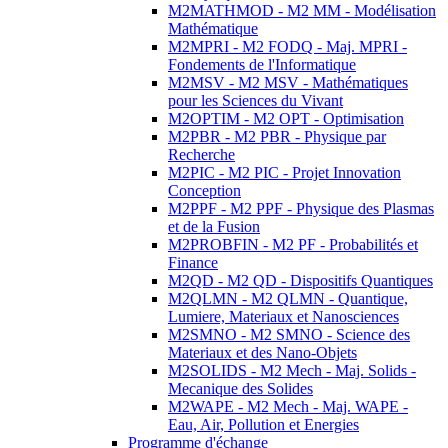
M2MATHMOD - M2 MM - Modélisation
Mathématique
M2MPRI - M2 FODQ - Maj. MPRI -
Fondements de l'Informatique
M2MSV - M2 MSV - Mathématiques
pour les Sciences du Vivant
M2OPTIM - M2 OPT - Optimisation
M2PBR - M2 PBR - Physique par
Recherche
M2PIC - M2 PIC - Projet Innovation
Conception
M2PPF - M2 PPF - Physique des Plasmas
et de la Fusion
M2PROBFIN - M2 PF - Probabilités et
Finance
M2QD - M2 QD - Dispositifs Quantiques
M2QLMN - M2 QLMN - Quantique,
Lumiere, Materiaux et Nanosciences
M2SMNO - M2 SMNO - Science des
Materiaux et des Nano-Objets
M2SOLIDS - M2 Mech - Maj. Solids -
Mecanique des Solides
M2WAPE - M2 Mech - Maj. WAPE -
Eau, Air, Pollution et Energies
Programme d'échange