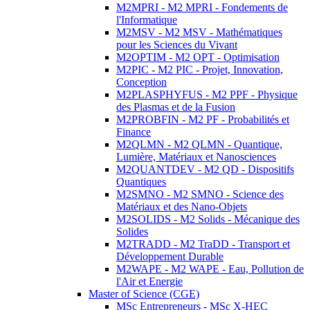
M2MPRI - M2 MPRI - Fondements de
l'Informatique
M2MSV - M2 MSV - Mathématiques
pour les Sciences du Vivant
M2OPTIM - M2 OPT - Optimisation
M2PIC - M2 PIC - Projet, Innovation,
Conception
M2PLASPHYFUS - M2 PPF - Physique
des Plasmas et de la Fusion
M2PROBFIN - M2 PF - Probabilités et
Finance
M2QLMN - M2 QLMN - Quantique,
Lumière, Matériaux et Nanosciences
M2QUANTDEV - M2 QD - Dispositifs
Quantiques
M2SMNO - M2 SMNO - Science des
Matériaux et des Nano-Objets
M2SOLIDS - M2 Solids - Mécanique des
Solides
M2TRADD - M2 TraDD - Transport et
Développement Durable
M2WAPE - M2 WAPE - Eau, Pollution de
l'Air et Energie
Master of Science (CGE)
MSc Entrepreneurs - MSc X-HEC