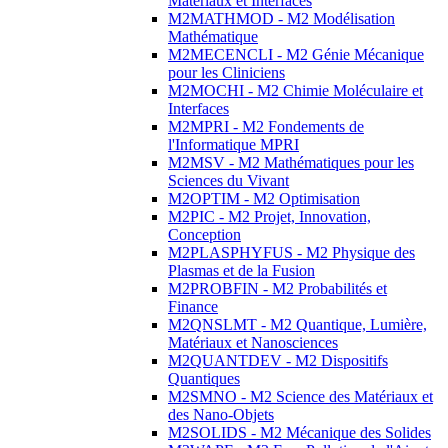
Matériaux et Interfaces
M2MATHMOD - M2 Modélisation
Mathématique
M2MECENCLI - M2 Génie Mécanique
pour les Cliniciens
M2MOCHI - M2 Chimie Moléculaire et
Interfaces
M2MPRI - M2 Fondements de
l'Informatique MPRI
M2MSV - M2 Mathématiques pour les
Sciences du Vivant
M2OPTIM - M2 Optimisation
M2PIC - M2 Projet, Innovation,
Conception
M2PLASPHYFUS - M2 Physique des
Plasmas et de la Fusion
M2PROBFIN - M2 Probabilités et
Finance
M2QNSLMT - M2 Quantique, Lumière,
Matériaux et Nanosciences
M2QUANTDEV - M2 Dispositifs
Quantiques
M2SMNO - M2 Science des Matériaux et
des Nano-Objets
M2SOLIDS - M2 Mécanique des Solides