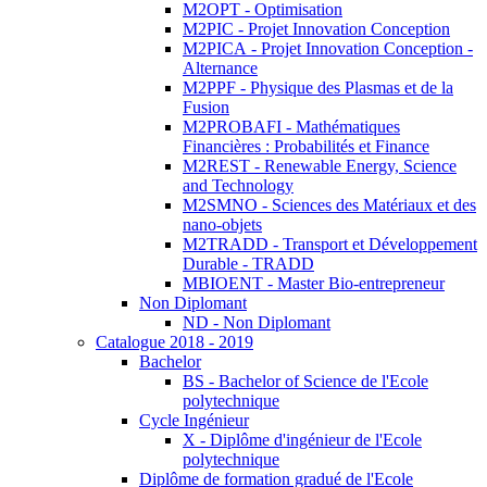
M2OPT - Optimisation
M2PIC - Projet Innovation Conception
M2PICA - Projet Innovation Conception -
Alternance
M2PPF - Physique des Plasmas et de la
Fusion
M2PROBAFI - Mathématiques
Financières : Probabilités et Finance
M2REST - Renewable Energy, Science
and Technology
M2SMNO - Sciences des Matériaux et des
nano-objets
M2TRADD - Transport et Développement
Durable - TRADD
MBIOENT - Master Bio-entrepreneur
Non Diplomant
ND - Non Diplomant
Catalogue 2018 - 2019
Bachelor
BS - Bachelor of Science de l'Ecole
polytechnique
Cycle Ingénieur
X - Diplôme d'ingénieur de l'Ecole
polytechnique
Diplôme de formation gradué de l'Ecole