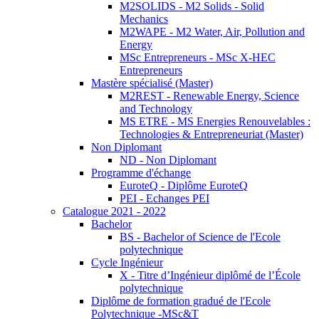
M2SOLIDS - M2 Solids - Solid
Mechanics
M2WAPE - M2 Water, Air, Pollution and
Energy
MSc Entrepreneurs - MSc X-HEC
Entrepreneurs
Mastère spécialisé (Master)
M2REST - Renewable Energy, Science
and Technology
MS ETRE - MS Energies Renouvelables :
Technologies & Entrepreneuriat (Master)
Non Diplomant
ND - Non Diplomant
Programme d'échange
EuroteQ - Diplôme EuroteQ
PEI - Echanges PEI
Catalogue 2021 - 2022
Bachelor
BS - Bachelor of Science de l'Ecole
polytechnique
Cycle Ingénieur
X - Titre d’Ingénieur diplômé de l’École
polytechnique
Diplôme de formation gradué de l'Ecole
Polytechnique -MSc&T