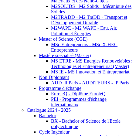
Matériaux et des Nano-Objets
M2SOLIDS - M2 Solids - Mécanique des
Solides
M2TRADD - M2 TraDD - Transport et
Développement Durable
M2WAPE - M2 WAPE - Eau, Air,
Pollution et Énergies
Master of Science (CGE)
MSc Entrepreneurs - MSc X-HEC
Entrepreneurs
Mastère spécialisé (Master)
MS ETRE - MS Energies Renouvelables :
Technologies et Entrepreneuriat (Master)
MS IE - MS Innovation et Entreprenariat
Non Diplomant
AUD_IPParis - AUDITEURS - IP Paris
Programme d'échange
EuroteQ - Diplôme EuroteQ
PEI - Programmes d'échange
internationaux
Catalogue 2024 - 2025
Bachelor
BX - Bachelor of Science de l'Ecole
polytechnique
Cycle Ingénieur