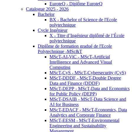
EuroteQ - Diplôme EuroteQ
Catalogue 2025 - 2026
Bachelor
BX - Bachelor of Science de l'Ecole
polytechnique
Cycle Ingénieur
X - Titre d’Ingénieur diplômé de l’École
polytechnique
Diplôme de formation gradué de l'Ecole
Polytechnique -MSc&T
MScT-AI-ViC - MScT-Artificial
Intelligence and Advanced Visual
Computing
MScT-CyS - MScT-Cybersecurity (CyS)
MScT-DDDF - MScT-Double Degree
Data and Finance (DDDF)
MScT-DEPP - MScT-Data and Economics
for Public Policy (DEPP)
MScT-DSAIB - MScT-Data Science and
AI for Business
MScT-EDACF - MScT-Economics, Data
Analytics and Corporate Finance
MScT-EESM - MScT-Environmental
Engineering and Sustainability
Management