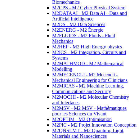
Biomechanics
M2CPS - M2 Cyber Physical System
M2DATAAI - M2 Data AI - Data and
Artificial Intelligence
M2DS - M2 Data Sciences
M2ENERG - M2 Énergie
M2FLUIDS - M2 Fluids - Fluid
Mechanics
M2HEP - M2 High Energy physics
M2ICS - M2 Integration, Circuits and
Systems
M2MATHMOD - M2 Mathematical
Modelling
M2MECENCLI - M2 Mecencli -
Mechanical Engineering for Clinicians
M2MICAS - M2 Machine Learning,
Communications and Security
M2MOCHI - M2 Molecular Chemistry
and Interfaces
M2MSV - M2 MSV - Mathématiques
pour les Sciences du Vivant
M2OPTIM - M2 Optimisation
M2PIC - M2 Projet Innovation Conception
M2QNSLMT - M2 Quantum, Light,
Materials and Nanosciences