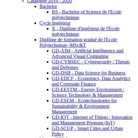
Catalogue 2019 - 2020
Bachelor
BS - Bachelor of Science de l'Ecole
polytechnique
Cycle Ingénieur
X - Diplôme d'ingénieur de l'Ecole
polytechnique
Diplôme de formation gradué de l'Ecole
Polytechnique -MSc&T
GD-AIM - Artificial Intelligence and
Advanced Visual Computing
GD-CYBSEC - Cybersecurity : Threats
and Defenses
GD-DSB - Data Science for Business
GD-EDCF - Economics, Data Analytics
and Corporate Finance
GD-EESTM - Energy Environment :
Science Technology & Management
GD-ESEM - Ecotechnologies for
Sustainability & Environment
Management
GD-IOT - Internet of Things : Innovation
and Management Program (IoT)
GD-SCUP - Smart Cities and Urban
Policy