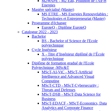
M2WAPE - M2 Eau, Pollution de l'Air et
Energies
Mastère spécialisé (Master)
MS ETRE - MS Energies Renouvelables :
Technologies et Entrepreneuriat (Master)
Programme d'échange
EuroteQ - Diplôme EuroteQ
Catalogue 2022 - 2023
Bachelor
BS - Bachelor of Science de l'Ecole
polytechnique
Cycle Ingénieur
X - Titre d’Ingénieur diplômé de l’École
polytechnique
Diplôme de formation gradué de l'Ecole
Polytechnique -MSc&T
MScT-AI-ViC - MScT-Artificial
Intelligence and Advanced Visual
Computing
MScT-CTD - MScT-Cybersecurity :
Threats and Defenses
MScT-DSB - MScT-Data Science for
Business
MScT-EDACF - MScT-Economics, Data
Analytics and Corporate Finance