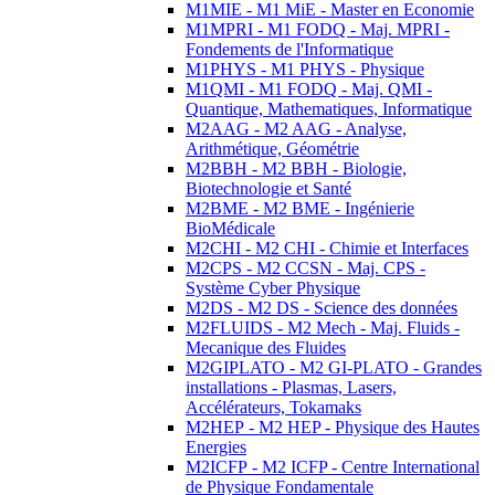
M1MIE - M1 MiE - Master en Economie
M1MPRI - M1 FODQ - Maj. MPRI -
Fondements de l'Informatique
M1PHYS - M1 PHYS - Physique
M1QMI - M1 FODQ - Maj. QMI -
Quantique, Mathematiques, Informatique
M2AAG - M2 AAG - Analyse,
Arithmétique, Géométrie
M2BBH - M2 BBH - Biologie,
Biotechnologie et Santé
M2BME - M2 BME - Ingénierie
BioMédicale
M2CHI - M2 CHI - Chimie et Interfaces
M2CPS - M2 CCSN - Maj. CPS -
Système Cyber Physique
M2DS - M2 DS - Science des données
M2FLUIDS - M2 Mech - Maj. Fluids -
Mecanique des Fluides
M2GIPLATO - M2 GI-PLATO - Grandes
installations - Plasmas, Lasers,
Accélérateurs, Tokamaks
M2HEP - M2 HEP - Physique des Hautes
Energies
M2ICFP - M2 ICFP - Centre International
de Physique Fondamentale