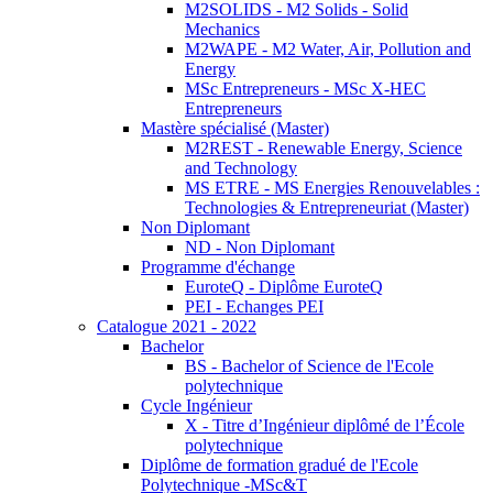
M2SOLIDS - M2 Solids - Solid
Mechanics
M2WAPE - M2 Water, Air, Pollution and
Energy
MSc Entrepreneurs - MSc X-HEC
Entrepreneurs
Mastère spécialisé (Master)
M2REST - Renewable Energy, Science
and Technology
MS ETRE - MS Energies Renouvelables :
Technologies & Entrepreneuriat (Master)
Non Diplomant
ND - Non Diplomant
Programme d'échange
EuroteQ - Diplôme EuroteQ
PEI - Echanges PEI
Catalogue 2021 - 2022
Bachelor
BS - Bachelor of Science de l'Ecole
polytechnique
Cycle Ingénieur
X - Titre d’Ingénieur diplômé de l’École
polytechnique
Diplôme de formation gradué de l'Ecole
Polytechnique -MSc&T