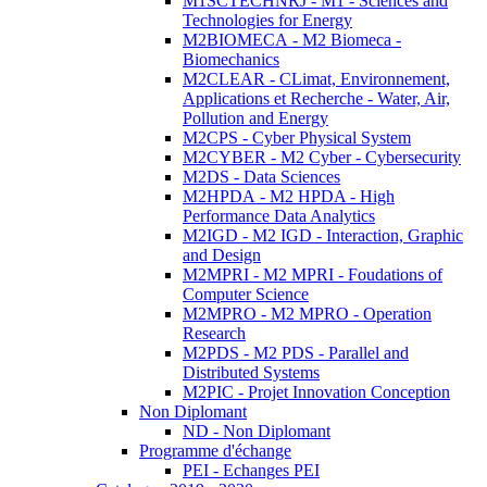
M1SCTECHNRJ - M1 - Sciences and
Technologies for Energy
M2BIOMECA - M2 Biomeca -
Biomechanics
M2CLEAR - CLimat, Environnement,
Applications et Recherche - Water, Air,
Pollution and Energy
M2CPS - Cyber Physical System
M2CYBER - M2 Cyber - Cybersecurity
M2DS - Data Sciences
M2HPDA - M2 HPDA - High
Performance Data Analytics
M2IGD - M2 IGD - Interaction, Graphic
and Design
M2MPRI - M2 MPRI - Foudations of
Computer Science
M2MPRO - M2 MPRO - Operation
Research
M2PDS - M2 PDS - Parallel and
Distributed Systems
M2PIC - Projet Innovation Conception
Non Diplomant
ND - Non Diplomant
Programme d'échange
PEI - Echanges PEI