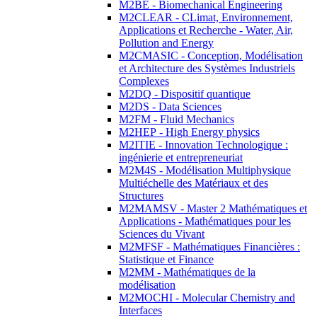
M2BE - Biomechanical Engineering
M2CLEAR - CLimat, Environnement,
Applications et Recherche - Water, Air,
Pollution and Energy
M2CMASIC - Conception, Modélisation
et Architecture des Systèmes Industriels
Complexes
M2DQ - Dispositif quantique
M2DS - Data Sciences
M2FM - Fluid Mechanics
M2HEP - High Energy physics
M2ITIE - Innovation Technologique :
ingénierie et entrepreneuriat
M2M4S - Modélisation Multiphysique
Multiéchelle des Matériaux et des
Structures
M2MAMSV - Master 2 Mathématiques et
Applications - Mathématiques pour les
Sciences du Vivant
M2MFSF - Mathématiques Financières :
Statistique et Finance
M2MM - Mathématiques de la
modélisation
M2MOCHI - Molecular Chemistry and
Interfaces