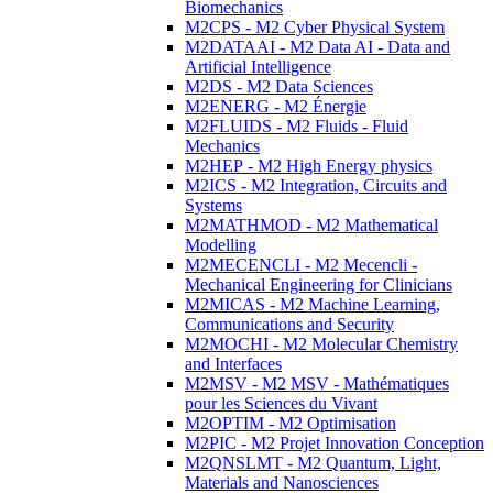
Biomechanics
M2CPS - M2 Cyber Physical System
M2DATAAI - M2 Data AI - Data and
Artificial Intelligence
M2DS - M2 Data Sciences
M2ENERG - M2 Énergie
M2FLUIDS - M2 Fluids - Fluid
Mechanics
M2HEP - M2 High Energy physics
M2ICS - M2 Integration, Circuits and
Systems
M2MATHMOD - M2 Mathematical
Modelling
M2MECENCLI - M2 Mecencli -
Mechanical Engineering for Clinicians
M2MICAS - M2 Machine Learning,
Communications and Security
M2MOCHI - M2 Molecular Chemistry
and Interfaces
M2MSV - M2 MSV - Mathématiques
pour les Sciences du Vivant
M2OPTIM - M2 Optimisation
M2PIC - M2 Projet Innovation Conception
M2QNSLMT - M2 Quantum, Light,
Materials and Nanosciences