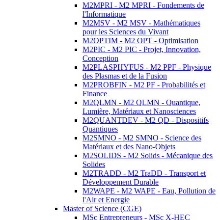
M2MPRI - M2 MPRI - Fondements de
l'Informatique
M2MSV - M2 MSV - Mathématiques
pour les Sciences du Vivant
M2OPTIM - M2 OPT - Optimisation
M2PIC - M2 PIC - Projet, Innovation,
Conception
M2PLASPHYFUS - M2 PPF - Physique
des Plasmas et de la Fusion
M2PROBFIN - M2 PF - Probabilités et
Finance
M2QLMN - M2 QLMN - Quantique,
Lumière, Matériaux et Nanosciences
M2QUANTDEV - M2 QD - Dispositifs
Quantiques
M2SMNO - M2 SMNO - Science des
Matériaux et des Nano-Objets
M2SOLIDS - M2 Solids - Mécanique des
Solides
M2TRADD - M2 TraDD - Transport et
Développement Durable
M2WAPE - M2 WAPE - Eau, Pollution de
l'Air et Energie
Master of Science (CGE)
MSc Entrepreneurs - MSc X-HEC