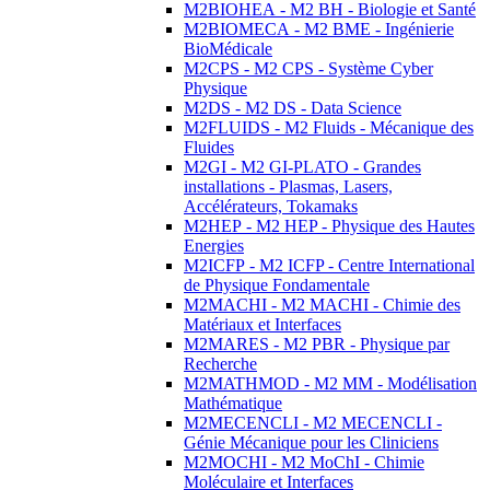
M2BIOHEA - M2 BH - Biologie et Santé
M2BIOMECA - M2 BME - Ingénierie
BioMédicale
M2CPS - M2 CPS - Système Cyber
Physique
M2DS - M2 DS - Data Science
M2FLUIDS - M2 Fluids - Mécanique des
Fluides
M2GI - M2 GI-PLATO - Grandes
installations - Plasmas, Lasers,
Accélérateurs, Tokamaks
M2HEP - M2 HEP - Physique des Hautes
Energies
M2ICFP - M2 ICFP - Centre International
de Physique Fondamentale
M2MACHI - M2 MACHI - Chimie des
Matériaux et Interfaces
M2MARES - M2 PBR - Physique par
Recherche
M2MATHMOD - M2 MM - Modélisation
Mathématique
M2MECENCLI - M2 MECENCLI -
Génie Mécanique pour les Cliniciens
M2MOCHI - M2 MoChI - Chimie
Moléculaire et Interfaces