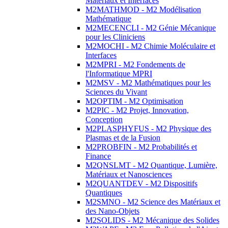
Matériaux et Interfaces
M2MATHMOD - M2 Modélisation
Mathématique
M2MECENCLI - M2 Génie Mécanique
pour les Cliniciens
M2MOCHI - M2 Chimie Moléculaire et
Interfaces
M2MPRI - M2 Fondements de
l'Informatique MPRI
M2MSV - M2 Mathématiques pour les
Sciences du Vivant
M2OPTIM - M2 Optimisation
M2PIC - M2 Projet, Innovation,
Conception
M2PLASPHYFUS - M2 Physique des
Plasmas et de la Fusion
M2PROBFIN - M2 Probabilités et
Finance
M2QNSLMT - M2 Quantique, Lumière,
Matériaux et Nanosciences
M2QUANTDEV - M2 Dispositifs
Quantiques
M2SMNO - M2 Science des Matériaux et
des Nano-Objets
M2SOLIDS - M2 Mécanique des Solides