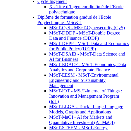
Cycle Ingénieur
X - Titre d’Ingénieur diplômé de l’École
polytechnique
Diplôme de formation gradué de l'Ecole
Polytechnique -MSc&T
MScT-CyS - MScT-Cybersecurity (CyS)
MScT-DDDF - MScT-Double Degree
Data and Finance (DDDF)
MScT-DEPP - MScT-Data and Economics
for Public Policy (DEPP)
MScT-DSAIB - MScT-Data Science and
AI for Business
MScT-EDACF - MScT-Economics, Data
Analytics and Corporate Finance
MScT-EESM - MScT-Environmental
Engineering and Sustainability
Management
MScT-IOT - MScT-Internet of Things :
Innovation and Management Program
(IoT)
MScT-LLGA - Track : Large Language
Models, Graphs and Applications
MScT-MaQI - AI for Markets and
Quantitative Investment (AI-MaQI)
MScT-STEEM - MScT-Energy