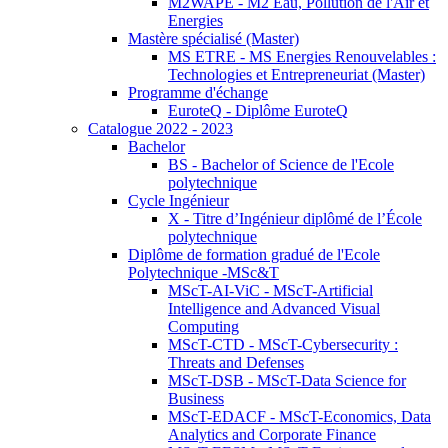
M2WAPE - M2 Eau, Pollution de l'Air et
Energies
Mastère spécialisé (Master)
MS ETRE - MS Energies Renouvelables :
Technologies et Entrepreneuriat (Master)
Programme d'échange
EuroteQ - Diplôme EuroteQ
Catalogue 2022 - 2023
Bachelor
BS - Bachelor of Science de l'Ecole
polytechnique
Cycle Ingénieur
X - Titre d’Ingénieur diplômé de l’École
polytechnique
Diplôme de formation gradué de l'Ecole
Polytechnique -MSc&T
MScT-AI-ViC - MScT-Artificial
Intelligence and Advanced Visual
Computing
MScT-CTD - MScT-Cybersecurity :
Threats and Defenses
MScT-DSB - MScT-Data Science for
Business
MScT-EDACF - MScT-Economics, Data
Analytics and Corporate Finance