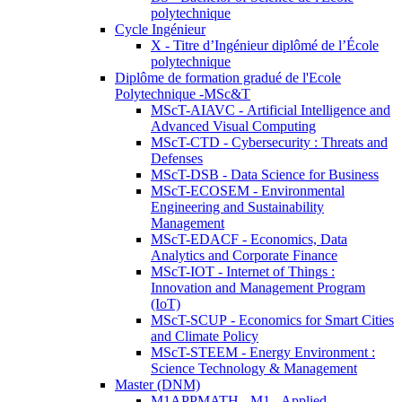
polytechnique
Cycle Ingénieur
X - Titre d’Ingénieur diplômé de l’École
polytechnique
Diplôme de formation gradué de l'Ecole
Polytechnique -MSc&T
MScT-AIAVC - Artificial Intelligence and
Advanced Visual Computing
MScT-CTD - Cybersecurity : Threats and
Defenses
MScT-DSB - Data Science for Business
MScT-ECOSEM - Environmental
Engineering and Sustainability
Management
MScT-EDACF - Economics, Data
Analytics and Corporate Finance
MScT-IOT - Internet of Things :
Innovation and Management Program
(IoT)
MScT-SCUP - Economics for Smart Cities
and Climate Policy
MScT-STEEM - Energy Environment :
Science Technology & Management
Master (DNM)
M1APPMATH - M1 - Applied