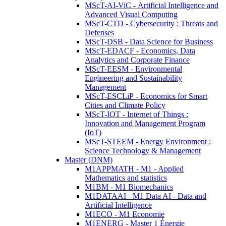
MScT-AI-ViC - Artificial Intelligence and
Advanced Visual Computing
MScT-CTD - Cybersecurity : Threats and
Defenses
MScT-DSB - Data Science for Business
MScT-EDACF - Economics, Data
Analytics and Corporate Finance
MScT-EESM - Environmental
Engineering and Sustainability
Management
MScT-ESCLiP - Economics for Smart
Cities and Climate Policy
MScT-IOT - Internet of Things :
Innovation and Management Program
(IoT)
MScT-STEEM - Energy Environment :
Science Technology & Management
Master (DNM)
M1APPMATH - M1 - Applied
Mathematics and statistics
M1BM - M1 Biomechanics
M1DATAAI - M1 Data AI - Data and
Artificial Intelligence
M1ECO - M1 Economie
M1ENERG - Master 1 Énergie