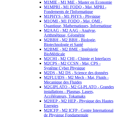
M1MIE - M1 MiE - Master en Economie
M1MPRI - M1 FODQ - Maj. MPRI -
Fondements de l'Informatique
M1PHYS - M1 PHYS - Physique
M1QMI - M1 FODQ - Maj. QMI -
Quantique, Mathematiques, Informatique
M2AAG - M2 AAG - Analyse,
Arithmétique, Géométrie
M2BBH - M2 BBH - Biologie,
Biotechnologie et Santé
M2BME - M2 BME - Ingénierie
BioMédicale
M2CHI - M2 CHI - Chimie et Interfaces
M2CPS - M2 CCSN - Maj. CPS -
Système Cyber Physique
M2DS - M2 DS - Science des données
M2FLUIDS - M2 Mech - Maj. Fluids -
Mecanique des Fluides
M2GIPLATO - M2 GI-PLATO - Grandes
installations - Plasmas, Lasers,
Accélérateurs, Tokamaks
M2HEP - M2 HEP - Physique des Hautes
Energies
M2ICFP - M2 ICFP - Centre International
de Physique Fondamentale