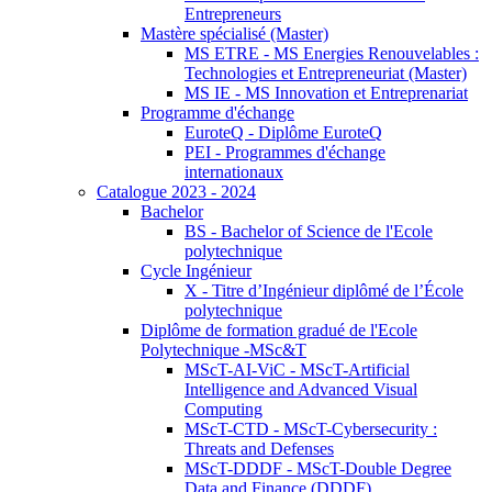
Entrepreneurs
Mastère spécialisé (Master)
MS ETRE - MS Energies Renouvelables :
Technologies et Entrepreneuriat (Master)
MS IE - MS Innovation et Entreprenariat
Programme d'échange
EuroteQ - Diplôme EuroteQ
PEI - Programmes d'échange
internationaux
Catalogue 2023 - 2024
Bachelor
BS - Bachelor of Science de l'Ecole
polytechnique
Cycle Ingénieur
X - Titre d’Ingénieur diplômé de l’École
polytechnique
Diplôme de formation gradué de l'Ecole
Polytechnique -MSc&T
MScT-AI-ViC - MScT-Artificial
Intelligence and Advanced Visual
Computing
MScT-CTD - MScT-Cybersecurity :
Threats and Defenses
MScT-DDDF - MScT-Double Degree
Data and Finance (DDDF)