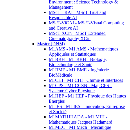
Environment : Science Technology &
Management
MScT-TRAI - MScT-Trust and
Responsible AI
MScT-ViCAI - MScT-Visual Computing
and Creative AI
MScT-XCin - MScT-Extended
Cinematography XCin
Master (DNM)
M1AMS - M1 AMS - Mathématiques
Appliquées et Statistiques
M1BBH - M1 BBH - Biologie,
Biotechnologie et Santé
M1BME - M1 BME - Ingénierie
BioMédicale
M1CHI - M1 CHI - Chimie et Interfaces
M1CPS - M1 CCSN - Maj. CPS -
Système Cyber Physique
M1HEP - M1 HEP - Physique des Hautes
Energies
M1IES - M1 IES - Innovation, Entreprise
et Société
M1MATHJHADA - M1 MJH -
Mathematiques Jacques Hadamard
M1MEC - M1 Mech - Mecanique