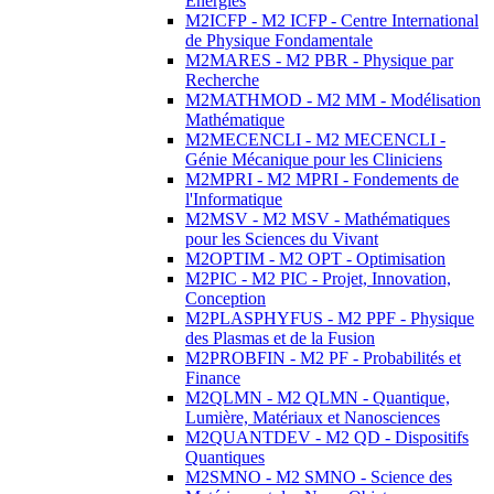
Energies
M2ICFP - M2 ICFP - Centre International
de Physique Fondamentale
M2MARES - M2 PBR - Physique par
Recherche
M2MATHMOD - M2 MM - Modélisation
Mathématique
M2MECENCLI - M2 MECENCLI -
Génie Mécanique pour les Cliniciens
M2MPRI - M2 MPRI - Fondements de
l'Informatique
M2MSV - M2 MSV - Mathématiques
pour les Sciences du Vivant
M2OPTIM - M2 OPT - Optimisation
M2PIC - M2 PIC - Projet, Innovation,
Conception
M2PLASPHYFUS - M2 PPF - Physique
des Plasmas et de la Fusion
M2PROBFIN - M2 PF - Probabilités et
Finance
M2QLMN - M2 QLMN - Quantique,
Lumière, Matériaux et Nanosciences
M2QUANTDEV - M2 QD - Dispositifs
Quantiques
M2SMNO - M2 SMNO - Science des