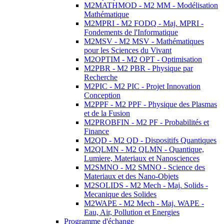
M2MATHMOD - M2 MM - Modélisation
Mathématique
M2MPRI - M2 FODQ - Maj. MPRI -
Fondements de l'Informatique
M2MSV - M2 MSV - Mathématiques
pour les Sciences du Vivant
M2OPTIM - M2 OPT - Optimisation
M2PBR - M2 PBR - Physique par
Recherche
M2PIC - M2 PIC - Projet Innovation
Conception
M2PPF - M2 PPF - Physique des Plasmas
et de la Fusion
M2PROBFIN - M2 PF - Probabilités et
Finance
M2QD - M2 QD - Dispositifs Quantiques
M2QLMN - M2 QLMN - Quantique,
Lumiere, Materiaux et Nanosciences
M2SMNO - M2 SMNO - Science des
Materiaux et des Nano-Objets
M2SOLIDS - M2 Mech - Maj. Solids -
Mecanique des Solides
M2WAPE - M2 Mech - Maj. WAPE -
Eau, Air, Pollution et Energies
Programme d'échange