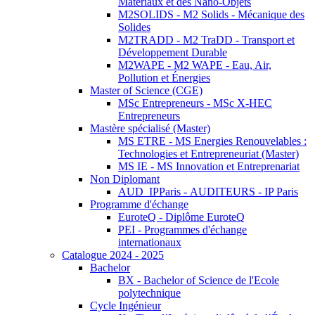
Matériaux et des Nano-Objets
M2SOLIDS - M2 Solids - Mécanique des
Solides
M2TRADD - M2 TraDD - Transport et
Développement Durable
M2WAPE - M2 WAPE - Eau, Air,
Pollution et Énergies
Master of Science (CGE)
MSc Entrepreneurs - MSc X-HEC
Entrepreneurs
Mastère spécialisé (Master)
MS ETRE - MS Energies Renouvelables :
Technologies et Entrepreneuriat (Master)
MS IE - MS Innovation et Entreprenariat
Non Diplomant
AUD_IPParis - AUDITEURS - IP Paris
Programme d'échange
EuroteQ - Diplôme EuroteQ
PEI - Programmes d'échange
internationaux
Catalogue 2024 - 2025
Bachelor
BX - Bachelor of Science de l'Ecole
polytechnique
Cycle Ingénieur