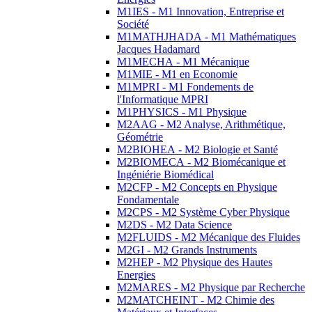
M1IES - M1 Innovation, Entreprise et
Société
M1MATHJHADA - M1 Mathématiques
Jacques Hadamard
M1MECHA - M1 Mécanique
M1MIE - M1 en Economie
M1MPRI - M1 Fondements de
l'Informatique MPRI
M1PHYSICS - M1 Physique
M2AAG - M2 Analyse, Arithmétique,
Géométrie
M2BIOHEA - M2 Biologie et Santé
M2BIOMECA - M2 Biomécanique et
Ingéniérie Biomédical
M2CFP - M2 Concepts en Physique
Fondamentale
M2CPS - M2 Système Cyber Physique
M2DS - M2 Data Science
M2FLUIDS - M2 Mécanique des Fluides
M2GI - M2 Grands Instruments
M2HEP - M2 Physique des Hautes
Energies
M2MARES - M2 Physique par Recherche
M2MATCHEINT - M2 Chimie des