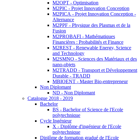
M2OPT - Optimisation
M2PIC - Projet Innovation Conception
M2PICA - Projet Innovation Conception -
Alternance
M2PPF - Physique des Plasmas et de la
Fusion
M2PROBAFI - Mathématiques
Financières : Probabilités et Finance
M2REST - Renewable Energy, Science
and Technology
M2SMNO - Sciences des Matériaux et des
nano-objets
M2TRADD - Transport et Développement
Durable - TRADD
MBIOENT - Master Bio-entrepreneur
Non Diplomant
ND - Non Diplomant
Catalogue 2018 - 2019
Bachelor
BS - Bachelor of Science de l'Ecole
polytechnique
Cycle Ingénieur
X - Diplôme d'ingénieur de l'Ecole
polytechnique
Diplôme de formation gradué de l'Ecole