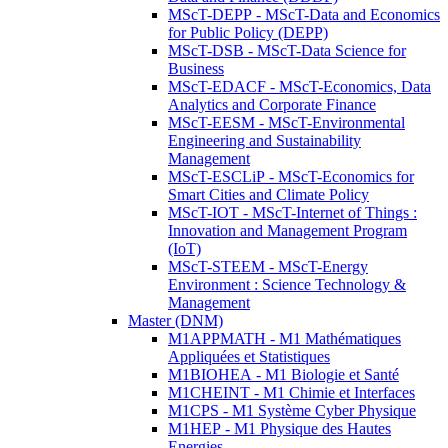
MScT-DEPP - MScT-Data and Economics
for Public Policy (DEPP)
MScT-DSB - MScT-Data Science for
Business
MScT-EDACF - MScT-Economics, Data
Analytics and Corporate Finance
MScT-EESM - MScT-Environmental
Engineering and Sustainability
Management
MScT-ESCLiP - MScT-Economics for
Smart Cities and Climate Policy
MScT-IOT - MScT-Internet of Things :
Innovation and Management Program
(IoT)
MScT-STEEM - MScT-Energy
Environment : Science Technology &
Management
Master (DNM)
M1APPMATH - M1 Mathématiques
Appliquées et Statistiques
M1BIOHEA - M1 Biologie et Santé
M1CHEINT - M1 Chimie et Interfaces
M1CPS - M1 Système Cyber Physique
M1HEP - M1 Physique des Hautes
Energies