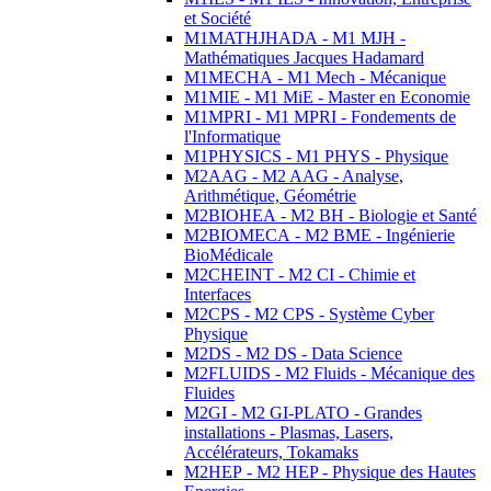
et Société
M1MATHJHADA - M1 MJH -
Mathématiques Jacques Hadamard
M1MECHA - M1 Mech - Mécanique
M1MIE - M1 MiE - Master en Economie
M1MPRI - M1 MPRI - Fondements de
l'Informatique
M1PHYSICS - M1 PHYS - Physique
M2AAG - M2 AAG - Analyse,
Arithmétique, Géométrie
M2BIOHEA - M2 BH - Biologie et Santé
M2BIOMECA - M2 BME - Ingénierie
BioMédicale
M2CHEINT - M2 CI - Chimie et
Interfaces
M2CPS - M2 CPS - Système Cyber
Physique
M2DS - M2 DS - Data Science
M2FLUIDS - M2 Fluids - Mécanique des
Fluides
M2GI - M2 GI-PLATO - Grandes
installations - Plasmas, Lasers,
Accélérateurs, Tokamaks
M2HEP - M2 HEP - Physique des Hautes