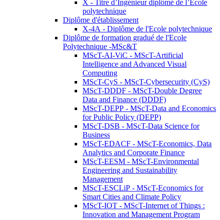
X - Titre d’Ingénieur diplômé de l’École
polytechnique
Diplôme d'établissement
X-4A - Diplôme de l'Ecole polytechnique
Diplôme de formation gradué de l'Ecole
Polytechnique -MSc&T
MScT-AI-ViC - MScT-Artificial
Intelligence and Advanced Visual
Computing
MScT-CyS - MScT-Cybersecurity (CyS)
MScT-DDDF - MScT-Double Degree
Data and Finance (DDDF)
MScT-DEPP - MScT-Data and Economics
for Public Policy (DEPP)
MScT-DSB - MScT-Data Science for
Business
MScT-EDACF - MScT-Economics, Data
Analytics and Corporate Finance
MScT-EESM - MScT-Environmental
Engineering and Sustainability
Management
MScT-ESCLiP - MScT-Economics for
Smart Cities and Climate Policy
MScT-IOT - MScT-Internet of Things :
Innovation and Management Program