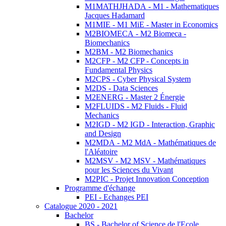
M1MATHJHADA - M1 - Mathematiques
Jacques Hadamard
M1MIE - M1 MiE - Master in Economics
M2BIOMECA - M2 Biomeca -
Biomechanics
M2BM - M2 Biomechanics
M2CFP - M2 CFP - Concepts in
Fundamental Physics
M2CPS - Cyber Physical System
M2DS - Data Sciences
M2ENERG - Master 2 Énergie
M2FLUIDS - M2 Fluids - Fluid
Mechanics
M2IGD - M2 IGD - Interaction, Graphic
and Design
M2MDA - M2 MdA - Mathématiques de
l'Aléatoire
M2MSV - M2 MSV - Mathématiques
pour les Sciences du Vivant
M2PIC - Projet Innovation Conception
Programme d'échange
PEI - Echanges PEI
Catalogue 2020 - 2021
Bachelor
BS - Bachelor of Science de l'Ecole