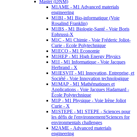
Master (DNM)
M1AME - M1 Advanced materials
engineering
M1BI - M1 Bio-informatique (Voie
Rosalind Franklin)
M1BS - M1 Biologie-Santé - Voie Boris
Ephrussi-X
M1C - M1 Chimie - Voie Fréderic Joliot-
Curie - Ecole Polytechnique
M1ECO - M1 Economie
M1HEP - M1 High Energy Physics
M1I - M1 Informatique - Voie Jacques
Herbrand - X
M1IESVIT - M1 Innovation, Entreprise, et
Société - Voie Innovation technologique
M1MAP - M1 Mathématiques et
Applications - Voie Jacques Hadamard -
École Polytechnique
M1P - M1 Physique - Voie Irène Joliot
Curie - X
M1STEPE - M1 STEPE - Sciences pour
les défis de l'environnement/Sciences for
environmentals challenges
M2AME - Advanced materials
engineering