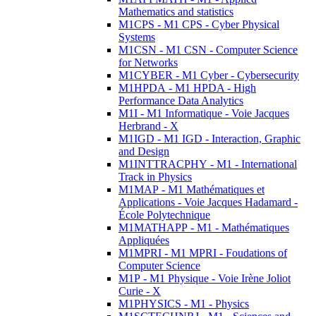
Mathematics and statistics
M1CPS - M1 CPS - Cyber Physical
Systems
M1CSN - M1 CSN - Computer Science
for Networks
M1CYBER - M1 Cyber - Cybersecurity
M1HPDA - M1 HPDA - High
Performance Data Analytics
M1I - M1 Informatique - Voie Jacques
Herbrand - X
M1IGD - M1 IGD - Interaction, Graphic
and Design
M1INTTRACPHY - M1 - International
Track in Physics
M1MAP - M1 Mathématiques et
Applications - Voie Jacques Hadamard -
École Polytechnique
M1MATHAPP - M1 - Mathématiques
Appliquées
M1MPRI - M1 MPRI - Foudations of
Computer Science
M1P - M1 Physique - Voie Irène Joliot
Curie - X
M1PHYSICS - M1 - Physics