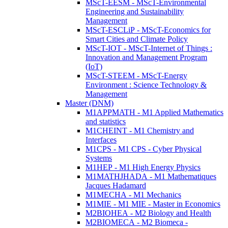
MScT-EESM - MScT-Environmental
Engineering and Sustainability
Management
MScT-ESCLiP - MScT-Economics for
Smart Cities and Climate Policy
MScT-IOT - MScT-Internet of Things :
Innovation and Management Program
(IoT)
MScT-STEEM - MScT-Energy
Environment : Science Technology &
Management
Master (DNM)
M1APPMATH - M1 Applied Mathematics
and statistics
M1CHEINT - M1 Chemistry and
Interfaces
M1CPS - M1 CPS - Cyber Physical
Systems
M1HEP - M1 High Energy Physics
M1MATHJHADA - M1 Mathematiques
Jacques Hadamard
M1MECHA - M1 Mechanics
M1MIE - M1 MIE - Master in Economics
M2BIOHEA - M2 Biology and Health
M2BIOMECA - M2 Biomeca -