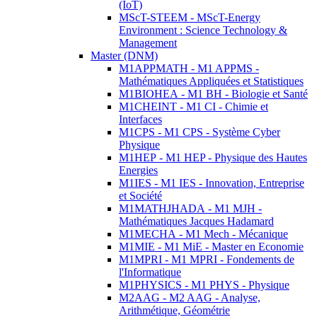
(IoT)
MScT-STEEM - MScT-Energy
Environment : Science Technology &
Management
Master (DNM)
M1APPMATH - M1 APPMS -
Mathématiques Appliquées et Statistiques
M1BIOHEA - M1 BH - Biologie et Santé
M1CHEINT - M1 CI - Chimie et
Interfaces
M1CPS - M1 CPS - Système Cyber
Physique
M1HEP - M1 HEP - Physique des Hautes
Energies
M1IES - M1 IES - Innovation, Entreprise
et Société
M1MATHJHADA - M1 MJH -
Mathématiques Jacques Hadamard
M1MECHA - M1 Mech - Mécanique
M1MIE - M1 MiE - Master en Economie
M1MPRI - M1 MPRI - Fondements de
l'Informatique
M1PHYSICS - M1 PHYS - Physique
M2AAG - M2 AAG - Analyse,
Arithmétique, Géométrie