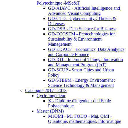
Polytechnique -MSc&T
GD-AIAVC - Artificial Intelligence and
Advanced Visual Computing
GD-CTD - Cybersecurity : Threats &
Defenses
GD-DSB - Data Science for Business
GD-ECOSEM - Ecotechnologies for
Sustainability & Environment
Management
GD-EDACF - Economics, Data Analytics
and Corporate Finance
GD-IOT - Internet of Things : Innovation
and Management Program (IoT)
GD-SCUP - Smart Cities and Urban
Policy
GD-STEEM - Energy Environment :
Science Technology & Management
Catalogue 2017 - 2018
Cycle Ingénieur
X - Diplôme d'ingénieur de l'Ecole
Polytechnique
Master (DNM)
M1QMI - M1 FODQ - Maj. QMI -
Quantique, mathematiques, informatique