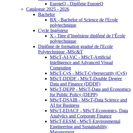
EuroteQ - Diplôme EuroteQ
Catalogue 2025 - 2026
Bachelor
BX - Bachelor of Science de l'Ecole
polytechnique
Cycle Ingénieur
X - Titre d’Ingénieur diplômé de l’École
polytechnique
Diplôme de formation gradué de l'Ecole
Polytechnique -MSc&T
MScT-AI-ViC - MScT-Artificial
Intelligence and Advanced Visual
Computing
MScT-CyS - MScT-Cybersecurity (CyS)
MScT-DDDF - MScT-Double Degree
Data and Finance (DDDF)
MScT-DEPP - MScT-Data and Economics
for Public Policy (DEPP)
MScT-DSAIB - MScT-Data Science and
AI for Business
MScT-EDACF - MScT-Economics, Data
Analytics and Corporate Finance
MScT-EESM - MScT-Environmental
Engineering and Sustainability
Management