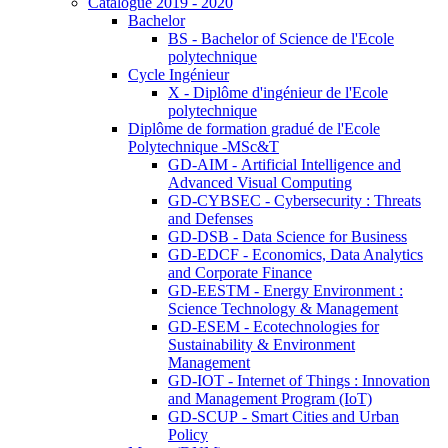
Catalogue 2019 - 2020
Bachelor
BS - Bachelor of Science de l'Ecole
polytechnique
Cycle Ingénieur
X - Diplôme d'ingénieur de l'Ecole
polytechnique
Diplôme de formation gradué de l'Ecole
Polytechnique -MSc&T
GD-AIM - Artificial Intelligence and
Advanced Visual Computing
GD-CYBSEC - Cybersecurity : Threats
and Defenses
GD-DSB - Data Science for Business
GD-EDCF - Economics, Data Analytics
and Corporate Finance
GD-EESTM - Energy Environment :
Science Technology & Management
GD-ESEM - Ecotechnologies for
Sustainability & Environment
Management
GD-IOT - Internet of Things : Innovation
and Management Program (IoT)
GD-SCUP - Smart Cities and Urban
Policy