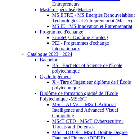
Entrepreneurs
Mastère spécialisé (Master)
MS ETRE - MS Energies Renouvelables :
Technologies et Entrepreneuriat (Master)
MS IE - MS Innovation et Entreprenariat
Programme d'échange
EuroteQ - Diplôme EuroteQ
PEI - Programmes d'échange
internationaux
Catalogue 2023 - 2024
Bachelor
BS - Bachelor of Science de l'Ecole
polytechnique
Cycle Ingénieur
X - Titre d’Ingénieur diplômé de l’École
polytechnique
Diplôme de formation gradué de l'Ecole
Polytechnique -MSc&T
MScT-AI-ViC - MScT-Artificial
Intelligence and Advanced Visual
Computing
MScT-CTD - MScT-Cybersecurity :
Threats and Defenses
MScT-DDDF - MScT-Double Degree
Data and Finance (DDDF)