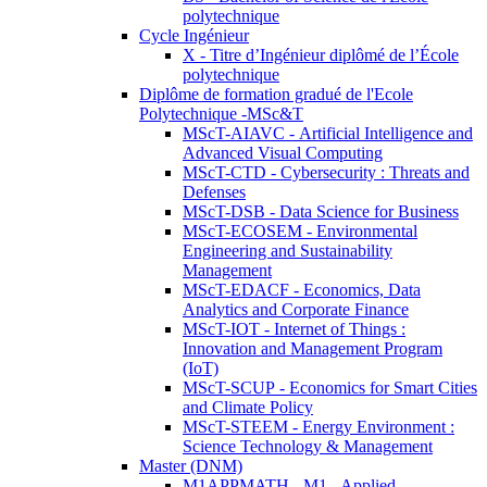
polytechnique
Cycle Ingénieur
X - Titre d’Ingénieur diplômé de l’École
polytechnique
Diplôme de formation gradué de l'Ecole
Polytechnique -MSc&T
MScT-AIAVC - Artificial Intelligence and
Advanced Visual Computing
MScT-CTD - Cybersecurity : Threats and
Defenses
MScT-DSB - Data Science for Business
MScT-ECOSEM - Environmental
Engineering and Sustainability
Management
MScT-EDACF - Economics, Data
Analytics and Corporate Finance
MScT-IOT - Internet of Things :
Innovation and Management Program
(IoT)
MScT-SCUP - Economics for Smart Cities
and Climate Policy
MScT-STEEM - Energy Environment :
Science Technology & Management
Master (DNM)
M1APPMATH - M1 - Applied