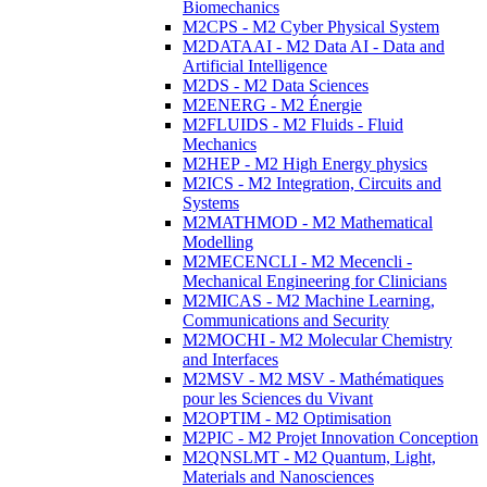
Biomechanics
M2CPS - M2 Cyber Physical System
M2DATAAI - M2 Data AI - Data and
Artificial Intelligence
M2DS - M2 Data Sciences
M2ENERG - M2 Énergie
M2FLUIDS - M2 Fluids - Fluid
Mechanics
M2HEP - M2 High Energy physics
M2ICS - M2 Integration, Circuits and
Systems
M2MATHMOD - M2 Mathematical
Modelling
M2MECENCLI - M2 Mecencli -
Mechanical Engineering for Clinicians
M2MICAS - M2 Machine Learning,
Communications and Security
M2MOCHI - M2 Molecular Chemistry
and Interfaces
M2MSV - M2 MSV - Mathématiques
pour les Sciences du Vivant
M2OPTIM - M2 Optimisation
M2PIC - M2 Projet Innovation Conception
M2QNSLMT - M2 Quantum, Light,
Materials and Nanosciences