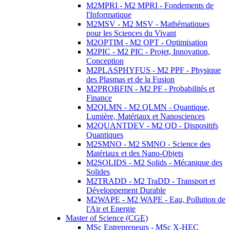
M2MPRI - M2 MPRI - Fondements de
l'Informatique
M2MSV - M2 MSV - Mathématiques
pour les Sciences du Vivant
M2OPTIM - M2 OPT - Optimisation
M2PIC - M2 PIC - Projet, Innovation,
Conception
M2PLASPHYFUS - M2 PPF - Physique
des Plasmas et de la Fusion
M2PROBFIN - M2 PF - Probabilités et
Finance
M2QLMN - M2 QLMN - Quantique,
Lumière, Matériaux et Nanosciences
M2QUANTDEV - M2 QD - Dispositifs
Quantiques
M2SMNO - M2 SMNO - Science des
Matériaux et des Nano-Objets
M2SOLIDS - M2 Solids - Mécanique des
Solides
M2TRADD - M2 TraDD - Transport et
Développement Durable
M2WAPE - M2 WAPE - Eau, Pollution de
l'Air et Energie
Master of Science (CGE)
MSc Entrepreneurs - MSc X-HEC