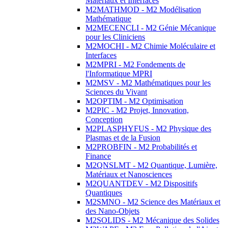
Matériaux et Interfaces
M2MATHMOD - M2 Modélisation
Mathématique
M2MECENCLI - M2 Génie Mécanique
pour les Cliniciens
M2MOCHI - M2 Chimie Moléculaire et
Interfaces
M2MPRI - M2 Fondements de
l'Informatique MPRI
M2MSV - M2 Mathématiques pour les
Sciences du Vivant
M2OPTIM - M2 Optimisation
M2PIC - M2 Projet, Innovation,
Conception
M2PLASPHYFUS - M2 Physique des
Plasmas et de la Fusion
M2PROBFIN - M2 Probabilités et
Finance
M2QNSLMT - M2 Quantique, Lumière,
Matériaux et Nanosciences
M2QUANTDEV - M2 Dispositifs
Quantiques
M2SMNO - M2 Science des Matériaux et
des Nano-Objets
M2SOLIDS - M2 Mécanique des Solides