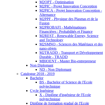
M2OPT - Optimisation
M2PIC - Projet Innovation Conception
M2PICA - Projet Innovation Conception -
Alternance
M2PPF - Physique des Plasmas et de la
Fusion
M2PROBAFI - Mathématiques
Financières : Probabilités et Finance
M2REST - Renewable Energy, Science
and Technology
M2SMNO - Sciences des Matériaux et des
nano-objets
M2TRADD - Transport et Développement
Durable - TRADD
MBIOENT - Master Bio-entrepreneur
Non Diplomant
ND - Non Diplomant
Catalogue 2018 - 2019
Bachelor
BS - Bachelor of Science de l'Ecole
polytechnique
Cycle Ingénieur
X - Diplôme d'ingénieur de l'Ecole
polytechnique
Diplôme de formation gradué de l'Ecole