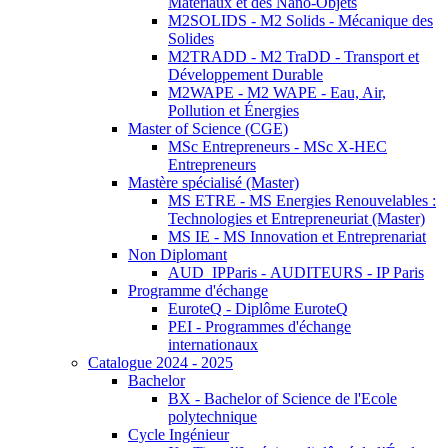
Matériaux et des Nano-Objets
M2SOLIDS - M2 Solids - Mécanique des
Solides
M2TRADD - M2 TraDD - Transport et
Développement Durable
M2WAPE - M2 WAPE - Eau, Air,
Pollution et Énergies
Master of Science (CGE)
MSc Entrepreneurs - MSc X-HEC
Entrepreneurs
Mastère spécialisé (Master)
MS ETRE - MS Energies Renouvelables :
Technologies et Entrepreneuriat (Master)
MS IE - MS Innovation et Entreprenariat
Non Diplomant
AUD_IPParis - AUDITEURS - IP Paris
Programme d'échange
EuroteQ - Diplôme EuroteQ
PEI - Programmes d'échange
internationaux
Catalogue 2024 - 2025
Bachelor
BX - Bachelor of Science de l'Ecole
polytechnique
Cycle Ingénieur