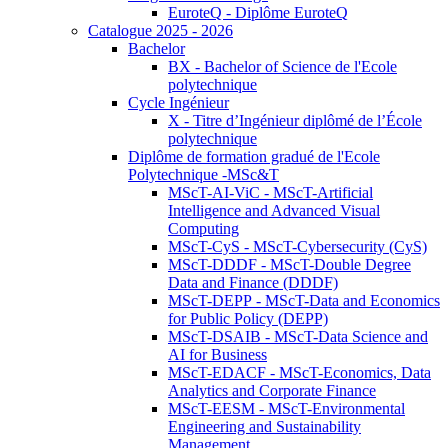
EuroteQ - Diplôme EuroteQ
Catalogue 2025 - 2026
Bachelor
BX - Bachelor of Science de l'Ecole
polytechnique
Cycle Ingénieur
X - Titre d’Ingénieur diplômé de l’École
polytechnique
Diplôme de formation gradué de l'Ecole
Polytechnique -MSc&T
MScT-AI-ViC - MScT-Artificial
Intelligence and Advanced Visual
Computing
MScT-CyS - MScT-Cybersecurity (CyS)
MScT-DDDF - MScT-Double Degree
Data and Finance (DDDF)
MScT-DEPP - MScT-Data and Economics
for Public Policy (DEPP)
MScT-DSAIB - MScT-Data Science and
AI for Business
MScT-EDACF - MScT-Economics, Data
Analytics and Corporate Finance
MScT-EESM - MScT-Environmental
Engineering and Sustainability
Management