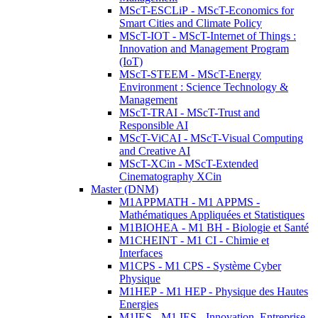
MScT-ESCLiP - MScT-Economics for
Smart Cities and Climate Policy
MScT-IOT - MScT-Internet of Things :
Innovation and Management Program
(IoT)
MScT-STEEM - MScT-Energy
Environment : Science Technology &
Management
MScT-TRAI - MScT-Trust and
Responsible AI
MScT-ViCAI - MScT-Visual Computing
and Creative AI
MScT-XCin - MScT-Extended
Cinematography XCin
Master (DNM)
M1APPMATH - M1 APPMS -
Mathématiques Appliquées et Statistiques
M1BIOHEA - M1 BH - Biologie et Santé
M1CHEINT - M1 CI - Chimie et
Interfaces
M1CPS - M1 CPS - Système Cyber
Physique
M1HEP - M1 HEP - Physique des Hautes
Energies
M1IES - M1 IES - Innovation, Entreprise