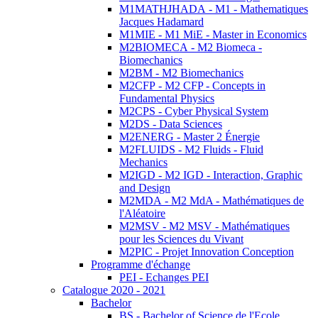
M1MATHJHADA - M1 - Mathematiques
Jacques Hadamard
M1MIE - M1 MiE - Master in Economics
M2BIOMECA - M2 Biomeca -
Biomechanics
M2BM - M2 Biomechanics
M2CFP - M2 CFP - Concepts in
Fundamental Physics
M2CPS - Cyber Physical System
M2DS - Data Sciences
M2ENERG - Master 2 Énergie
M2FLUIDS - M2 Fluids - Fluid
Mechanics
M2IGD - M2 IGD - Interaction, Graphic
and Design
M2MDA - M2 MdA - Mathématiques de
l'Aléatoire
M2MSV - M2 MSV - Mathématiques
pour les Sciences du Vivant
M2PIC - Projet Innovation Conception
Programme d'échange
PEI - Echanges PEI
Catalogue 2020 - 2021
Bachelor
BS - Bachelor of Science de l'Ecole