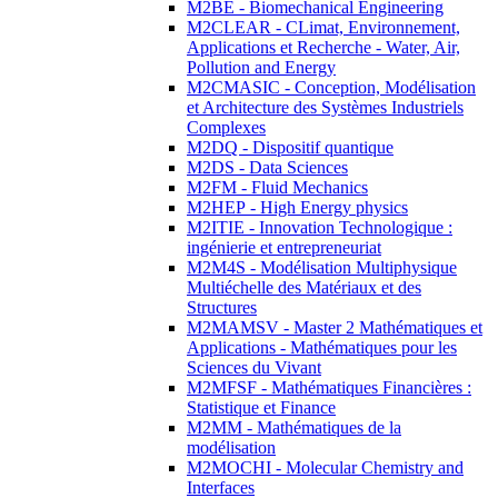
M2BE - Biomechanical Engineering
M2CLEAR - CLimat, Environnement,
Applications et Recherche - Water, Air,
Pollution and Energy
M2CMASIC - Conception, Modélisation
et Architecture des Systèmes Industriels
Complexes
M2DQ - Dispositif quantique
M2DS - Data Sciences
M2FM - Fluid Mechanics
M2HEP - High Energy physics
M2ITIE - Innovation Technologique :
ingénierie et entrepreneuriat
M2M4S - Modélisation Multiphysique
Multiéchelle des Matériaux et des
Structures
M2MAMSV - Master 2 Mathématiques et
Applications - Mathématiques pour les
Sciences du Vivant
M2MFSF - Mathématiques Financières :
Statistique et Finance
M2MM - Mathématiques de la
modélisation
M2MOCHI - Molecular Chemistry and
Interfaces