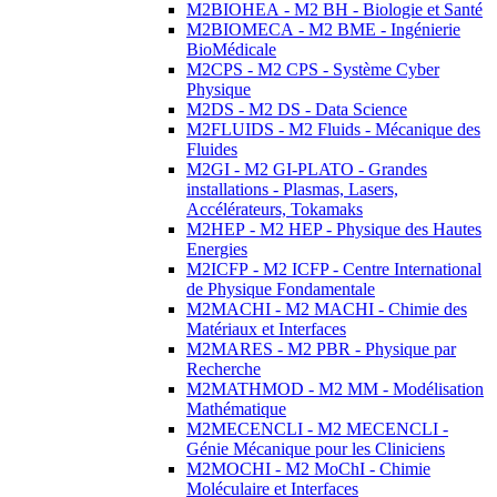
M2BIOHEA - M2 BH - Biologie et Santé
M2BIOMECA - M2 BME - Ingénierie
BioMédicale
M2CPS - M2 CPS - Système Cyber
Physique
M2DS - M2 DS - Data Science
M2FLUIDS - M2 Fluids - Mécanique des
Fluides
M2GI - M2 GI-PLATO - Grandes
installations - Plasmas, Lasers,
Accélérateurs, Tokamaks
M2HEP - M2 HEP - Physique des Hautes
Energies
M2ICFP - M2 ICFP - Centre International
de Physique Fondamentale
M2MACHI - M2 MACHI - Chimie des
Matériaux et Interfaces
M2MARES - M2 PBR - Physique par
Recherche
M2MATHMOD - M2 MM - Modélisation
Mathématique
M2MECENCLI - M2 MECENCLI -
Génie Mécanique pour les Cliniciens
M2MOCHI - M2 MoChI - Chimie
Moléculaire et Interfaces