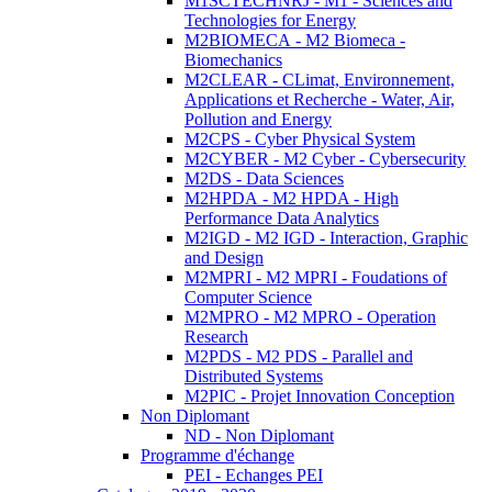
M1SCTECHNRJ - M1 - Sciences and
Technologies for Energy
M2BIOMECA - M2 Biomeca -
Biomechanics
M2CLEAR - CLimat, Environnement,
Applications et Recherche - Water, Air,
Pollution and Energy
M2CPS - Cyber Physical System
M2CYBER - M2 Cyber - Cybersecurity
M2DS - Data Sciences
M2HPDA - M2 HPDA - High
Performance Data Analytics
M2IGD - M2 IGD - Interaction, Graphic
and Design
M2MPRI - M2 MPRI - Foudations of
Computer Science
M2MPRO - M2 MPRO - Operation
Research
M2PDS - M2 PDS - Parallel and
Distributed Systems
M2PIC - Projet Innovation Conception
Non Diplomant
ND - Non Diplomant
Programme d'échange
PEI - Echanges PEI