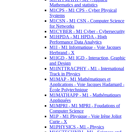
Mathematics and statistics
M1CPS - M1 CPS - Cyber Physical
Systems
M1CSN - M1 CSN - Computer Science
for Networks
M1CYBER - M1 Cyber - Cybersecurity
M1HPDA - M1 HPDA - High
Performance Data Analytics
M1I - M1 Informatique - Voie Jacques
Herbrand - X
M1IGD - M1 IGD - Interaction, Graphic
and Design
M1INTTRACPHY - M1 - International
Track in Physics
M1MAP - M1 Mathématiques et
Applications - Voie Jacques Hadamard -
École Polytechnique
M1MATHAPP - M1 - Mathématiques
Appliquées
M1MPRI - M1 MPRI - Foudations of
Computer Science
M1P - M1 Physique - Voie Irène Joliot
Curie - X
M1PHYSICS - M1 - Physics