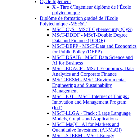
Cycle Ingénieur
X - Titre d’Ingénieur diplômé de l’École
polytechnique
Diplôme de formation gradué de l'Ecole
Polytechnique -MSc&T
MScT-CyS - MScT-Cybersecurity (CyS)
MScT-DDDF - MScT-Double Degree
Data and Finance (DDDF)
MScT-DEPP - MScT-Data and Economics
for Public Policy (DEPP)
MScT-DSAIB - MScT-Data Science and
AI for Business
MScT-EDACF - MScT-Economics, Data
Analytics and Corporate Finance
MScT-EESM - MScT-Environmental
Engineering and Sustainability
Management
MScT-IOT - MScT-Internet of Things :
Innovation and Management Program
(IoT)
MScT-LLGA - Track : Large Language
Models, Graphs and Applications
MScT-MaQI - AI for Markets and
Quantitative Investment (AI-MaQI)
MScT-STEEM - MScT-Energy