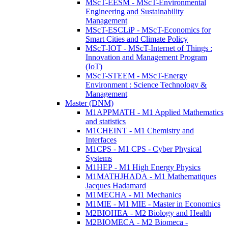
MScT-EESM - MScT-Environmental
Engineering and Sustainability
Management
MScT-ESCLiP - MScT-Economics for
Smart Cities and Climate Policy
MScT-IOT - MScT-Internet of Things :
Innovation and Management Program
(IoT)
MScT-STEEM - MScT-Energy
Environment : Science Technology &
Management
Master (DNM)
M1APPMATH - M1 Applied Mathematics
and statistics
M1CHEINT - M1 Chemistry and
Interfaces
M1CPS - M1 CPS - Cyber Physical
Systems
M1HEP - M1 High Energy Physics
M1MATHJHADA - M1 Mathematiques
Jacques Hadamard
M1MECHA - M1 Mechanics
M1MIE - M1 MIE - Master in Economics
M2BIOHEA - M2 Biology and Health
M2BIOMECA - M2 Biomeca -