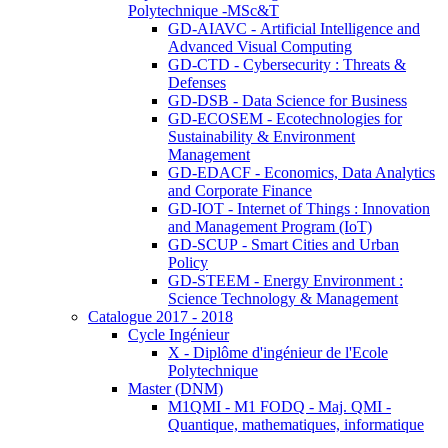
Polytechnique -MSc&T
GD-AIAVC - Artificial Intelligence and
Advanced Visual Computing
GD-CTD - Cybersecurity : Threats &
Defenses
GD-DSB - Data Science for Business
GD-ECOSEM - Ecotechnologies for
Sustainability & Environment
Management
GD-EDACF - Economics, Data Analytics
and Corporate Finance
GD-IOT - Internet of Things : Innovation
and Management Program (IoT)
GD-SCUP - Smart Cities and Urban
Policy
GD-STEEM - Energy Environment :
Science Technology & Management
Catalogue 2017 - 2018
Cycle Ingénieur
X - Diplôme d'ingénieur de l'Ecole
Polytechnique
Master (DNM)
M1QMI - M1 FODQ - Maj. QMI -
Quantique, mathematiques, informatique