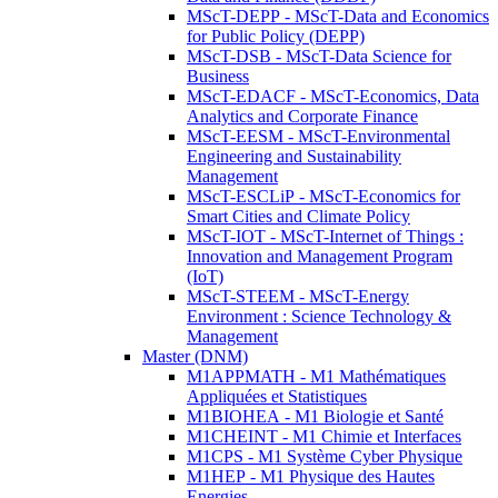
MScT-DEPP - MScT-Data and Economics
for Public Policy (DEPP)
MScT-DSB - MScT-Data Science for
Business
MScT-EDACF - MScT-Economics, Data
Analytics and Corporate Finance
MScT-EESM - MScT-Environmental
Engineering and Sustainability
Management
MScT-ESCLiP - MScT-Economics for
Smart Cities and Climate Policy
MScT-IOT - MScT-Internet of Things :
Innovation and Management Program
(IoT)
MScT-STEEM - MScT-Energy
Environment : Science Technology &
Management
Master (DNM)
M1APPMATH - M1 Mathématiques
Appliquées et Statistiques
M1BIOHEA - M1 Biologie et Santé
M1CHEINT - M1 Chimie et Interfaces
M1CPS - M1 Système Cyber Physique
M1HEP - M1 Physique des Hautes
Energies