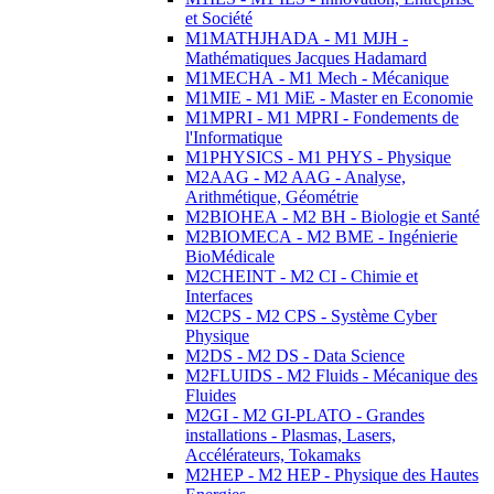
et Société
M1MATHJHADA - M1 MJH -
Mathématiques Jacques Hadamard
M1MECHA - M1 Mech - Mécanique
M1MIE - M1 MiE - Master en Economie
M1MPRI - M1 MPRI - Fondements de
l'Informatique
M1PHYSICS - M1 PHYS - Physique
M2AAG - M2 AAG - Analyse,
Arithmétique, Géométrie
M2BIOHEA - M2 BH - Biologie et Santé
M2BIOMECA - M2 BME - Ingénierie
BioMédicale
M2CHEINT - M2 CI - Chimie et
Interfaces
M2CPS - M2 CPS - Système Cyber
Physique
M2DS - M2 DS - Data Science
M2FLUIDS - M2 Fluids - Mécanique des
Fluides
M2GI - M2 GI-PLATO - Grandes
installations - Plasmas, Lasers,
Accélérateurs, Tokamaks
M2HEP - M2 HEP - Physique des Hautes