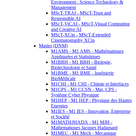
Environment : Science Technology &
Management
MScT-TRAI - MScT-Trust and
Responsible AI
MScT-ViCAI - MScT-Visual Computing
and Creative AI
MScT-XCin - MScT-Extended
Cinematography XCin
Master (DNM)
M1AMS - M1 AMS - Mathématiques
Appliquées et Statistiques
M1BBH - M1 BBH - Biologie,
Biotechnologie et Santé
M1BME - M1 BME - Ingénierie
BioMédicale
M1CHI - M1 CHI - Chimie et Interfaces
M1CPS - M1 CCSN - Maj. CPS -
Système Cyber Physique
M1HEP - M1 HEP - Physique des Hautes
Energies
M1IES - M1 IES - Innovation, Entreprise
et Société
M1MATHJHADA - M1 MJH -
Mathematiques Jacques Hadamard
M1MEC - M1 Mech - Mecanique