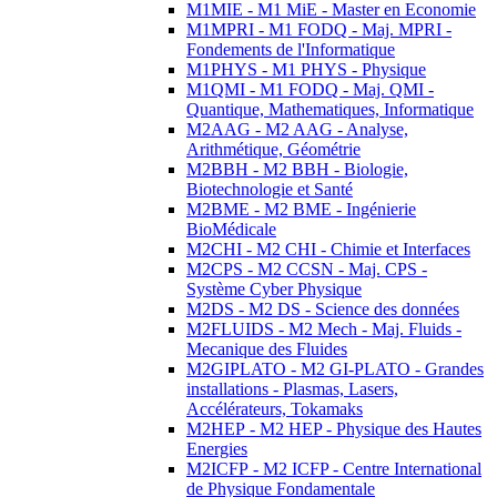
M1MIE - M1 MiE - Master en Economie
M1MPRI - M1 FODQ - Maj. MPRI -
Fondements de l'Informatique
M1PHYS - M1 PHYS - Physique
M1QMI - M1 FODQ - Maj. QMI -
Quantique, Mathematiques, Informatique
M2AAG - M2 AAG - Analyse,
Arithmétique, Géométrie
M2BBH - M2 BBH - Biologie,
Biotechnologie et Santé
M2BME - M2 BME - Ingénierie
BioMédicale
M2CHI - M2 CHI - Chimie et Interfaces
M2CPS - M2 CCSN - Maj. CPS -
Système Cyber Physique
M2DS - M2 DS - Science des données
M2FLUIDS - M2 Mech - Maj. Fluids -
Mecanique des Fluides
M2GIPLATO - M2 GI-PLATO - Grandes
installations - Plasmas, Lasers,
Accélérateurs, Tokamaks
M2HEP - M2 HEP - Physique des Hautes
Energies
M2ICFP - M2 ICFP - Centre International
de Physique Fondamentale