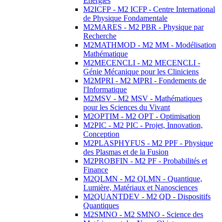
Energies
M2ICFP - M2 ICFP - Centre International
de Physique Fondamentale
M2MARES - M2 PBR - Physique par
Recherche
M2MATHMOD - M2 MM - Modélisation
Mathématique
M2MECENCLI - M2 MECENCLI -
Génie Mécanique pour les Cliniciens
M2MPRI - M2 MPRI - Fondements de
l'Informatique
M2MSV - M2 MSV - Mathématiques
pour les Sciences du Vivant
M2OPTIM - M2 OPT - Optimisation
M2PIC - M2 PIC - Projet, Innovation,
Conception
M2PLASPHYFUS - M2 PPF - Physique
des Plasmas et de la Fusion
M2PROBFIN - M2 PF - Probabilités et
Finance
M2QLMN - M2 QLMN - Quantique,
Lumière, Matériaux et Nanosciences
M2QUANTDEV - M2 QD - Dispositifs
Quantiques
M2SMNO - M2 SMNO - Science des