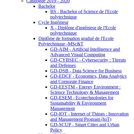
Catalogue 2019 - 2020
Bachelor
BS - Bachelor of Science de l'Ecole
polytechnique
Cycle Ingénieur
X - Diplôme d'ingénieur de l'Ecole
polytechnique
Diplôme de formation gradué de l'Ecole
Polytechnique -MSc&T
GD-AIM - Artificial Intelligence and
Advanced Visual Computing
GD-CYBSEC - Cybersecurity : Threats
and Defenses
GD-DSB - Data Science for Business
GD-EDCF - Economics, Data Analytics
and Corporate Finance
GD-EESTM - Energy Environment :
Science Technology & Management
GD-ESEM - Ecotechnologies for
Sustainability & Environment
Management
GD-IOT - Internet of Things : Innovation
and Management Program (IoT)
GD-SCUP - Smart Cities and Urban
Policy