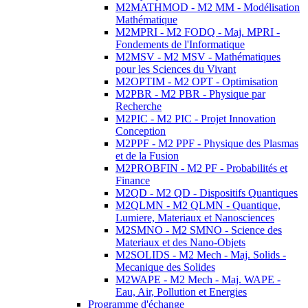
M2MATHMOD - M2 MM - Modélisation
Mathématique
M2MPRI - M2 FODQ - Maj. MPRI -
Fondements de l'Informatique
M2MSV - M2 MSV - Mathématiques
pour les Sciences du Vivant
M2OPTIM - M2 OPT - Optimisation
M2PBR - M2 PBR - Physique par
Recherche
M2PIC - M2 PIC - Projet Innovation
Conception
M2PPF - M2 PPF - Physique des Plasmas
et de la Fusion
M2PROBFIN - M2 PF - Probabilités et
Finance
M2QD - M2 QD - Dispositifs Quantiques
M2QLMN - M2 QLMN - Quantique,
Lumiere, Materiaux et Nanosciences
M2SMNO - M2 SMNO - Science des
Materiaux et des Nano-Objets
M2SOLIDS - M2 Mech - Maj. Solids -
Mecanique des Solides
M2WAPE - M2 Mech - Maj. WAPE -
Eau, Air, Pollution et Energies
Programme d'échange