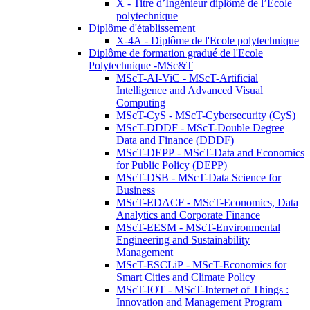
X - Titre d’Ingénieur diplômé de l’École
polytechnique
Diplôme d'établissement
X-4A - Diplôme de l'Ecole polytechnique
Diplôme de formation gradué de l'Ecole
Polytechnique -MSc&T
MScT-AI-ViC - MScT-Artificial
Intelligence and Advanced Visual
Computing
MScT-CyS - MScT-Cybersecurity (CyS)
MScT-DDDF - MScT-Double Degree
Data and Finance (DDDF)
MScT-DEPP - MScT-Data and Economics
for Public Policy (DEPP)
MScT-DSB - MScT-Data Science for
Business
MScT-EDACF - MScT-Economics, Data
Analytics and Corporate Finance
MScT-EESM - MScT-Environmental
Engineering and Sustainability
Management
MScT-ESCLiP - MScT-Economics for
Smart Cities and Climate Policy
MScT-IOT - MScT-Internet of Things :
Innovation and Management Program