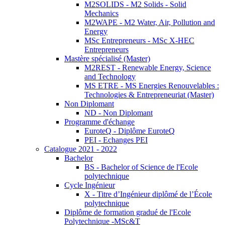
M2SOLIDS - M2 Solids - Solid
Mechanics
M2WAPE - M2 Water, Air, Pollution and
Energy
MSc Entrepreneurs - MSc X-HEC
Entrepreneurs
Mastère spécialisé (Master)
M2REST - Renewable Energy, Science
and Technology
MS ETRE - MS Energies Renouvelables :
Technologies & Entrepreneuriat (Master)
Non Diplomant
ND - Non Diplomant
Programme d'échange
EuroteQ - Diplôme EuroteQ
PEI - Echanges PEI
Catalogue 2021 - 2022
Bachelor
BS - Bachelor of Science de l'Ecole
polytechnique
Cycle Ingénieur
X - Titre d’Ingénieur diplômé de l’École
polytechnique
Diplôme de formation gradué de l'Ecole
Polytechnique -MSc&T