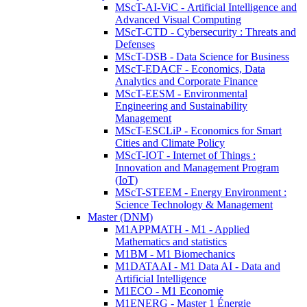
MScT-AI-ViC - Artificial Intelligence and
Advanced Visual Computing
MScT-CTD - Cybersecurity : Threats and
Defenses
MScT-DSB - Data Science for Business
MScT-EDACF - Economics, Data
Analytics and Corporate Finance
MScT-EESM - Environmental
Engineering and Sustainability
Management
MScT-ESCLiP - Economics for Smart
Cities and Climate Policy
MScT-IOT - Internet of Things :
Innovation and Management Program
(IoT)
MScT-STEEM - Energy Environment :
Science Technology & Management
Master (DNM)
M1APPMATH - M1 - Applied
Mathematics and statistics
M1BM - M1 Biomechanics
M1DATAAI - M1 Data AI - Data and
Artificial Intelligence
M1ECO - M1 Economie
M1ENERG - Master 1 Énergie