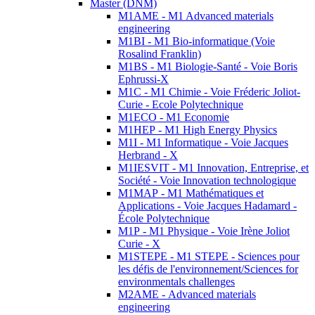
Master (DNM)
M1AME - M1 Advanced materials
engineering
M1BI - M1 Bio-informatique (Voie
Rosalind Franklin)
M1BS - M1 Biologie-Santé - Voie Boris
Ephrussi-X
M1C - M1 Chimie - Voie Fréderic Joliot-
Curie - Ecole Polytechnique
M1ECO - M1 Economie
M1HEP - M1 High Energy Physics
M1I - M1 Informatique - Voie Jacques
Herbrand - X
M1IESVIT - M1 Innovation, Entreprise, et
Société - Voie Innovation technologique
M1MAP - M1 Mathématiques et
Applications - Voie Jacques Hadamard -
École Polytechnique
M1P - M1 Physique - Voie Irène Joliot
Curie - X
M1STEPE - M1 STEPE - Sciences pour
les défis de l'environnement/Sciences for
environmentals challenges
M2AME - Advanced materials
engineering