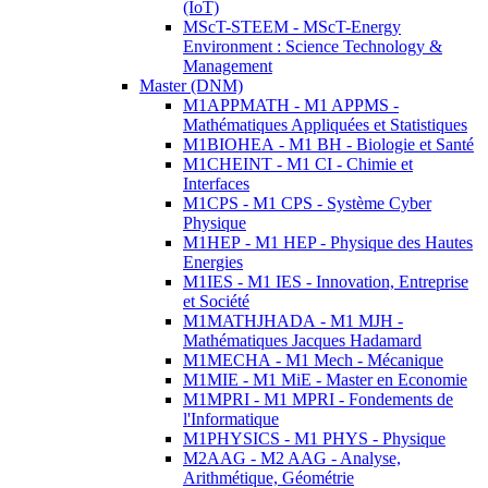
(IoT)
MScT-STEEM - MScT-Energy
Environment : Science Technology &
Management
Master (DNM)
M1APPMATH - M1 APPMS -
Mathématiques Appliquées et Statistiques
M1BIOHEA - M1 BH - Biologie et Santé
M1CHEINT - M1 CI - Chimie et
Interfaces
M1CPS - M1 CPS - Système Cyber
Physique
M1HEP - M1 HEP - Physique des Hautes
Energies
M1IES - M1 IES - Innovation, Entreprise
et Société
M1MATHJHADA - M1 MJH -
Mathématiques Jacques Hadamard
M1MECHA - M1 Mech - Mécanique
M1MIE - M1 MiE - Master en Economie
M1MPRI - M1 MPRI - Fondements de
l'Informatique
M1PHYSICS - M1 PHYS - Physique
M2AAG - M2 AAG - Analyse,
Arithmétique, Géométrie