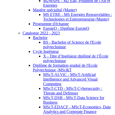
M2WAPE - M2 Eau, Pollution de l'Air et
Energies
Mastère spécialisé (Master)
MS ETRE - MS Energies Renouvelables :
Technologies et Entrepreneuriat (Master)
Programme d'échange
EuroteQ - Diplôme EuroteQ
Catalogue 2022 - 2023
Bachelor
BS - Bachelor of Science de l'Ecole
polytechnique
Cycle Ingénieur
X - Titre d’Ingénieur diplômé de l’École
polytechnique
Diplôme de formation gradué de l'Ecole
Polytechnique -MSc&T
MScT-AI-ViC - MScT-Artificial
Intelligence and Advanced Visual
Computing
MScT-CTD - MScT-Cybersecurity :
Threats and Defenses
MScT-DSB - MScT-Data Science for
Business
MScT-EDACF - MScT-Economics, Data
Analytics and Corporate Finance