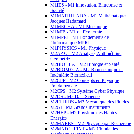
M1IES - M1 Innovation, Entreprise et
Société
M1MATHJHADA - M1 Mathématiques
Jacques Hadamard
M1MECHA - M1 Mécanique
M1MIE - M1 en Economie
M1MPRI - M1 Fondements de
l'Informatique MPRI
M1PHYSICS - M1 Physique
M2AAG - M2 Analyse, Arithmétique,
Géométrie
M2BIOHEA - M2 Biologie et Santé
M2BIOMECA - M2 Biomécanique et
Ingéniérie Biomédical
M2CFP - M2 Concepts en Physique
Fondamentale
M2CPS - M2 Système Cyber Physique
M2DS - M2 Data Science
M2FLUIDS - M2 Mécanique des Fluides
M2GI - M2 Grands Instruments
M2HEP - M2 Physique des Hautes
Energies
M2MARES - M2 Physique par Recherche
M2MATCHEINT - M2 Chimie des