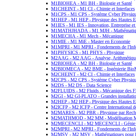
M1BIOHEA - M1 BH - Biologie et Santé
M1CHEINT - M1 CI - Chimie et Interfaces
M1CPS - M1 CPS - Système Cyber Physiq
M1HEP - M1 HEP - Physique des Hautes E
M1IES - M1 IES - Innovation, Entreprise et
M1MATHJHADA - M1 MJH - Mathématiqu
M1MECHA - M1 Mech - Mécanique
M1MIE - M1 MiE - Master en Economie
M1MPRI - M1 MPRI - Fondements de l'Inf
M1PHYSICS - M1 PHYS - Physique
M2AAG - M2 AAG - Analyse, Arithmétique
M2BIOHEA - M2 BH - Biologie et Santé
M2BIOMECA - M2 BME - Ingénierie BioM
M2CHEINT - M2 CI - Chimie et Interfaces
M2CPS - M2 CPS - Système Cyber Physiq
M2DS - M2 DS - Data Science
M2FLUIDS - M2 Fluids - Mécanique des Fl
M2GI - M2 GI-PLATO - Grandes installation
M2HEP - M2 HEP - Physique des Hautes E
M2ICFP - M2 ICFP - Centre International 
M2MARES - M2 PBR - Physique par Rech
M2MATHMOD - M2 MM - Modélisation M
M2MECENCLI - M2 MECENCLI - Génie Méc
M2MPRI - M2 MPRI - Fondements de l'Inf
M2MSV - M2 MSV - Mathématiques pour le