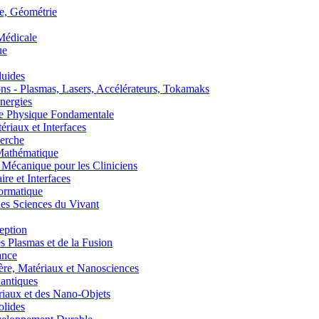
, Géométrie
édicale
ue
uides
s - Plasmas, Lasers, Accélérateurs, Tokamaks
nergies
de Physique Fondamentale
aux et Interfaces
erche
athématique
anique pour les Cliniciens
 et Interfaces
ormatique
s Sciences du Vivant
eption
lasmas et de la Fusion
ance
, Matériaux et Nanosciences
ntiques
aux et des Nano-Objets
lides