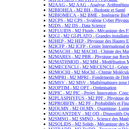
M2AAG - M2 AAG - Analyse, Arithmétique
M2BIOHEA - M2 BH - Biologie et Santé
M2BIOMECA - M2 BME - Ingénierie BioM
M2CPS - M2 CPS - Système Cyber Physiq
M2DS - M2 DS - Data Science
M2FLUIDS - M2 Fluids - Mécanique des Fl
M2GI - M2 GI-PLATO - Grandes installation
M2HEP - M2 HEP - Physique des Hautes E
M2ICFP - M2 ICFP - Centre International 
M2MACHI - M2 MACHI - Chimie des Matéri
M2MARES - M2 PBR - Physique par Rech
M2MATHMOD - M2 MM - Modélisation M
M2MECENCLI - M2 MECENCLI - Génie Méc
M2MOCHI - M2 MoChI - Chimie Moléculaire
M2MPRI - M2 MPRI - Fondements de l'Inf
M2MSV - M2 MSV - Mathématiques pour le
M2OPTIM - M2 OPT - Optimisation
M2PIC - M2 PIC - Projet, Innovation, Conc
M2PLASPHYFUS - M2 PPF - Physique des P
M2PROBFIN - M2 PF - Probabilités et Fin
M2QLMN - M2 QLMN - Quantique, Lumière
M2QUANTDEV - M2 QD - Dispositifs Qua
M2SMNO - M2 SMNO - Science des Matéri
M2SOLIDS - M2 Solids - Mécanique des So