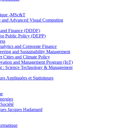
hnique -MSc&T
ce and Advanced Visual Computing
and Finance (DDDF)
r Public Policy (DEPP)
ess
ytics and Corporate Finance
ring and Sustainability Management
Cities and Climate Policy
ovation and Management Program (IoT)
: Science Technology & Management
ppliquées et Statistiques
ue
nergies
 Société
es Jacques Hadamard
ormatique