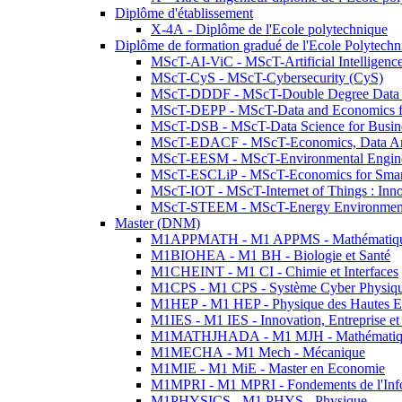
Diplôme d'établissement
X-4A - Diplôme de l'Ecole polytechnique
Diplôme de formation gradué de l'Ecole Polytec
MScT-AI-ViC - MScT-Artificial Intelligen
MScT-CyS - MScT-Cybersecurity (CyS)
MScT-DDDF - MScT-Double Degree Data 
MScT-DEPP - MScT-Data and Economics fo
MScT-DSB - MScT-Data Science for Busin
MScT-EDACF - MScT-Economics, Data Anal
MScT-EESM - MScT-Environmental Enginee
MScT-ESCLiP - MScT-Economics for Smart 
MScT-IOT - MScT-Internet of Things : Inn
MScT-STEEM - MScT-Energy Environment 
Master (DNM)
M1APPMATH - M1 APPMS - Mathématiques A
M1BIOHEA - M1 BH - Biologie et Santé
M1CHEINT - M1 CI - Chimie et Interfaces
M1CPS - M1 CPS - Système Cyber Physiq
M1HEP - M1 HEP - Physique des Hautes E
M1IES - M1 IES - Innovation, Entreprise et
M1MATHJHADA - M1 MJH - Mathématiqu
M1MECHA - M1 Mech - Mécanique
M1MIE - M1 MiE - Master en Economie
M1MPRI - M1 MPRI - Fondements de l'Inf
M1PHYSICS - M1 PHYS - Physique