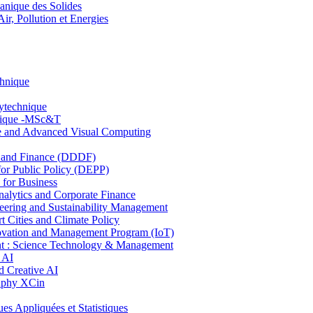
nique des Solides
, Pollution et Energies
chnique
lytechnique
hnique -MSc&T
ce and Advanced Visual Computing
and Finance (DDDF)
r Public Policy (DEPP)
for Business
ytics and Corporate Finance
ring and Sustainability Management
Cities and Climate Policy
ovation and Management Program (IoT)
: Science Technology & Management
 AI
 Creative AI
aphy XCin
ppliquées et Statistiques