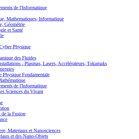
nts de l'Informatique
, Mathematiques, Informatique
, Géométrie
ie et Santé
le
Cyber Physique
nique des Fluides
lations - Plasmas, Lasers, Accélérateurs, Tokamaks
nergies
de Physique Fondamentale
athématique
nts de l'Informatique
s Sciences du Vivant
he
ption
 de la Fusion
ance
, Materiaux et Nanosciences
aux et des Nano-Objets