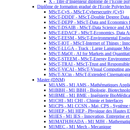
X - Titre d’Ingénieur diplômé de l’École po
Diplôme de formation gradué de l'Ecole Polytec
MScT-CyS - MScT-Cybersecurity (CyS)
MScT-DDDF - MScT-Double Degree Data 
MScT-DEPP - MScT-Data and Economics fo
MScT-DSAIB - MScT-Data Science and AI 
MScT-EDACF - MScT-Economics, Data Anal
MScT-EESM - MScT-Environmental Enginee
MScT-IOT - MScT-Internet of Things : Inn
MScT-LLGA - Track : Large Language Mode
MScT-MaQI - AI for Markets and Quantitat
MScT-STEEM - MScT-Energy Environment 
MScT-TRAI - MScT-Trust and Responsible
MScT-ViCAI - MScT-Visual Computing and
MScT-XCin - MScT-Extended Cinematogr
Master (DNM)
M1AMS - M1 AMS - Mathématiques Appliqué
M1BBH - M1 BBH - Biologie, Biotechnolog
M1BME - M1 BME - Ingénierie BioMédica
M1CHI - M1 CHI - Chimie et Interfaces
M1CPS - M1 CCSN - Maj. CPS - Système 
M1HEP - M1 HEP - Physique des Hautes E
M1IES - M1 IES - Innovation, Entreprise et
M1MATHJHADA - M1 MJH - Mathematiqu
M1MEC - M1 Mech - Mecanique