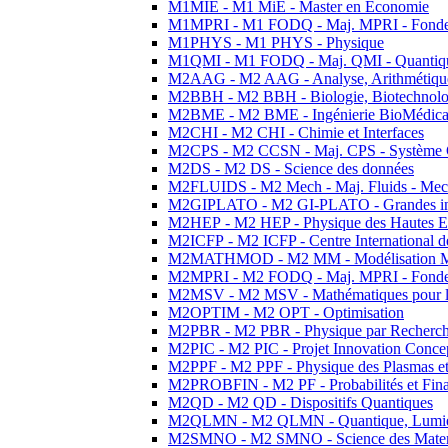
M1MIE - M1 MiE - Master en Economie
M1MPRI - M1 FODQ - Maj. MPRI - Fondeme
M1PHYS - M1 PHYS - Physique
M1QMI - M1 FODQ - Maj. QMI - Quantique
M2AAG - M2 AAG - Analyse, Arithmétique
M2BBH - M2 BBH - Biologie, Biotechnolog
M2BME - M2 BME - Ingénierie BioMédica
M2CHI - M2 CHI - Chimie et Interfaces
M2CPS - M2 CCSN - Maj. CPS - Système 
M2DS - M2 DS - Science des données
M2FLUIDS - M2 Mech - Maj. Fluids - Meca
M2GIPLATO - M2 GI-PLATO - Grandes instal
M2HEP - M2 HEP - Physique des Hautes E
M2ICFP - M2 ICFP - Centre International 
M2MATHMOD - M2 MM - Modélisation M
M2MPRI - M2 FODQ - Maj. MPRI - Fondeme
M2MSV - M2 MSV - Mathématiques pour le
M2OPTIM - M2 OPT - Optimisation
M2PBR - M2 PBR - Physique par Recherc
M2PIC - M2 PIC - Projet Innovation Conce
M2PPF - M2 PPF - Physique des Plasmas et
M2PROBFIN - M2 PF - Probabilités et Fin
M2QD - M2 QD - Dispositifs Quantiques
M2QLMN - M2 QLMN - Quantique, Lumiere
M2SMNO - M2 SMNO - Science des Materi