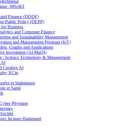
lytechnique
hnique -MSc&T
and Finance (DDDF)
r Public Policy (DEPP)
for Business
ytics and Corporate Finance
ring and Sustainability Management
ovation and Management Program (IoT)
ls, Graphs and Applications
ive Investment (AI-MaQI)
: Science Technology & Management
 AI
 Creative AI
aphy XCin
es et Statistiques
ie et Santé
le
Cyber Physique
nergies
 Société
es Jacques Hadamard