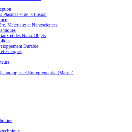
eption
lasmas et de la Fusion
ance
, Matériaux et Nanosciences
ntiques
aux et des Nano-Objets
lides
eloppement Durable
et Énergies
neurs
hnologies et Entrepreneuriat (Master)
chnique
lytechnique