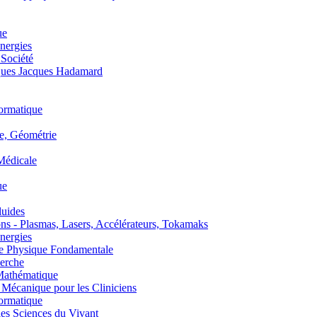
ue
nergies
 Société
es Jacques Hadamard
ormatique
, Géométrie
édicale
ue
uides
s - Plasmas, Lasers, Accélérateurs, Tokamaks
nergies
de Physique Fondamentale
erche
athématique
anique pour les Cliniciens
ormatique
s Sciences du Vivant