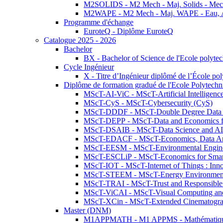
M2SOLIDS - M2 Mech - Maj. Solids - Meca
M2WAPE - M2 Mech - Maj. WAPE - Eau, Air
Programme d'échange
EuroteQ - Diplôme EuroteQ
Catalogue 2025 - 2026
Bachelor
BX - Bachelor of Science de l'Ecole polyte
Cycle Ingénieur
X - Titre d’Ingénieur diplômé de l’École po
Diplôme de formation gradué de l'Ecole Polytec
MScT-AI-ViC - MScT-Artificial Intelligen
MScT-CyS - MScT-Cybersecurity (CyS)
MScT-DDDF - MScT-Double Degree Data 
MScT-DEPP - MScT-Data and Economics fo
MScT-DSAIB - MScT-Data Science and AI 
MScT-EDACF - MScT-Economics, Data Anal
MScT-EESM - MScT-Environmental Enginee
MScT-ESCLiP - MScT-Economics for Smart 
MScT-IOT - MScT-Internet of Things : Inn
MScT-STEEM - MScT-Energy Environment 
MScT-TRAI - MScT-Trust and Responsible
MScT-ViCAI - MScT-Visual Computing and
MScT-XCin - MScT-Extended Cinematogr
Master (DNM)
M1APPMATH - M1 APPMS - Mathématiques A