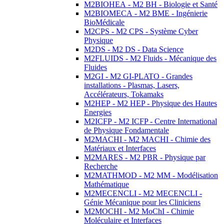
M2BIOHEA - M2 BH - Biologie et Santé
M2BIOMECA - M2 BME - Ingénierie
BioMédicale
M2CPS - M2 CPS - Système Cyber
Physique
M2DS - M2 DS - Data Science
M2FLUIDS - M2 Fluids - Mécanique des
Fluides
M2GI - M2 GI-PLATO - Grandes
installations - Plasmas, Lasers,
Accélérateurs, Tokamaks
M2HEP - M2 HEP - Physique des Hautes
Energies
M2ICFP - M2 ICFP - Centre International
de Physique Fondamentale
M2MACHI - M2 MACHI - Chimie des
Matériaux et Interfaces
M2MARES - M2 PBR - Physique par
Recherche
M2MATHMOD - M2 MM - Modélisation
Mathématique
M2MECENCLI - M2 MECENCLI -
Génie Mécanique pour les Cliniciens
M2MOCHI - M2 MoChI - Chimie
Moléculaire et Interfaces