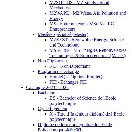
M2SOLIDS - M2 Solids - Solid
Mechanics
M2WAPE - M2 Water, Air, Pollution and
Energy
MSc Entrepreneurs - MSc X-HEC
Entrepreneurs
Mastère spécialisé (Master)
M2REST - Renewable Energy, Science
and Technology
MS ETRE - MS Energies Renouvelables :
Technologies & Entrepreneuriat (Master)
Non Diplomant
ND - Non Diplomant
Programme d'échange
EuroteQ - Diplôme EuroteQ
PEI - Echanges PEI
Catalogue 2021 - 2022
Bachelor
BS - Bachelor of Science de l'Ecole
polytechnique
Cycle Ingénieur
X - Titre d’Ingénieur diplômé de l’École
polytechnique
Diplôme de formation gradué de l'Ecole
Polytechnique -MSc&T