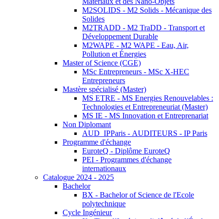
Matériaux et des Nano-Objets
M2SOLIDS - M2 Solids - Mécanique des
Solides
M2TRADD - M2 TraDD - Transport et
Développement Durable
M2WAPE - M2 WAPE - Eau, Air,
Pollution et Énergies
Master of Science (CGE)
MSc Entrepreneurs - MSc X-HEC
Entrepreneurs
Mastère spécialisé (Master)
MS ETRE - MS Energies Renouvelables :
Technologies et Entrepreneuriat (Master)
MS IE - MS Innovation et Entreprenariat
Non Diplomant
AUD_IPParis - AUDITEURS - IP Paris
Programme d'échange
EuroteQ - Diplôme EuroteQ
PEI - Programmes d'échange
internationaux
Catalogue 2024 - 2025
Bachelor
BX - Bachelor of Science de l'Ecole
polytechnique
Cycle Ingénieur