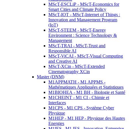
MScT-ESCLiP - MScT-Economics for
Smart Cities and Climate Policy
MScT-IOT - MScT-Internet of Things :
Innovation and Management Program
(IoT)
MScT-STEEM - MScT-Energy
Environment : Science Technology &
Management
MScT-TRAI - MScT-Trust and
Responsible AI
MScT-ViCAI - MScT-Visual Computing
and Creative AI
MScT-XCin - MScT-Extended
Cinematography XCin
Master (DNM)
M1APPMATH - M1 APPMS -
Mathématiques Appliquées et Statistiques
M1BIOHEA - M1 BH - Biologie et Santé
M1CHEINT - M1 CI - Chimie et
Interfaces
M1CPS - M1 CPS - Système Cyber
Physique
M1HEP - M1 HEP - Physique des Hautes
Energies
M1IES - M1 IES - Innovation, Entreprise