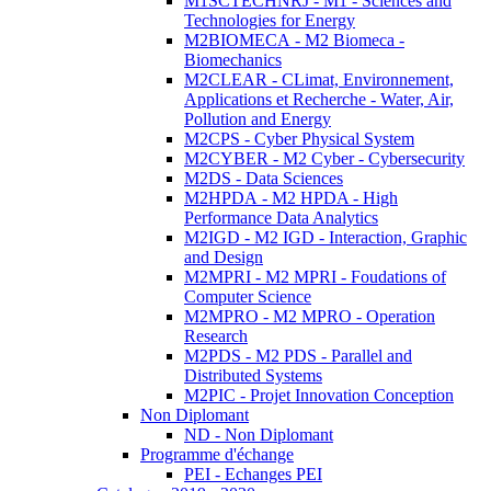
M1SCTECHNRJ - M1 - Sciences and
Technologies for Energy
M2BIOMECA - M2 Biomeca -
Biomechanics
M2CLEAR - CLimat, Environnement,
Applications et Recherche - Water, Air,
Pollution and Energy
M2CPS - Cyber Physical System
M2CYBER - M2 Cyber - Cybersecurity
M2DS - Data Sciences
M2HPDA - M2 HPDA - High
Performance Data Analytics
M2IGD - M2 IGD - Interaction, Graphic
and Design
M2MPRI - M2 MPRI - Foudations of
Computer Science
M2MPRO - M2 MPRO - Operation
Research
M2PDS - M2 PDS - Parallel and
Distributed Systems
M2PIC - Projet Innovation Conception
Non Diplomant
ND - Non Diplomant
Programme d'échange
PEI - Echanges PEI