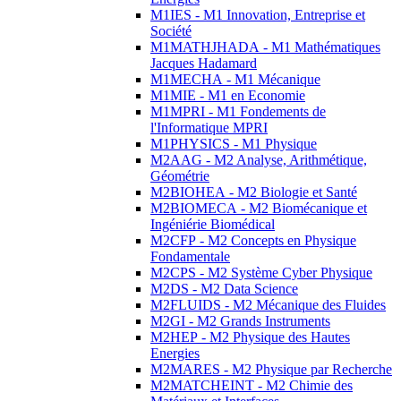
M1IES - M1 Innovation, Entreprise et
Société
M1MATHJHADA - M1 Mathématiques
Jacques Hadamard
M1MECHA - M1 Mécanique
M1MIE - M1 en Economie
M1MPRI - M1 Fondements de
l'Informatique MPRI
M1PHYSICS - M1 Physique
M2AAG - M2 Analyse, Arithmétique,
Géométrie
M2BIOHEA - M2 Biologie et Santé
M2BIOMECA - M2 Biomécanique et
Ingéniérie Biomédical
M2CFP - M2 Concepts en Physique
Fondamentale
M2CPS - M2 Système Cyber Physique
M2DS - M2 Data Science
M2FLUIDS - M2 Mécanique des Fluides
M2GI - M2 Grands Instruments
M2HEP - M2 Physique des Hautes
Energies
M2MARES - M2 Physique par Recherche
M2MATCHEINT - M2 Chimie des