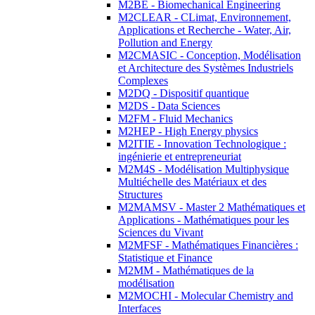
M2BE - Biomechanical Engineering
M2CLEAR - CLimat, Environnement,
Applications et Recherche - Water, Air,
Pollution and Energy
M2CMASIC - Conception, Modélisation
et Architecture des Systèmes Industriels
Complexes
M2DQ - Dispositif quantique
M2DS - Data Sciences
M2FM - Fluid Mechanics
M2HEP - High Energy physics
M2ITIE - Innovation Technologique :
ingénierie et entrepreneuriat
M2M4S - Modélisation Multiphysique
Multiéchelle des Matériaux et des
Structures
M2MAMSV - Master 2 Mathématiques et
Applications - Mathématiques pour les
Sciences du Vivant
M2MFSF - Mathématiques Financières :
Statistique et Finance
M2MM - Mathématiques de la
modélisation
M2MOCHI - Molecular Chemistry and
Interfaces