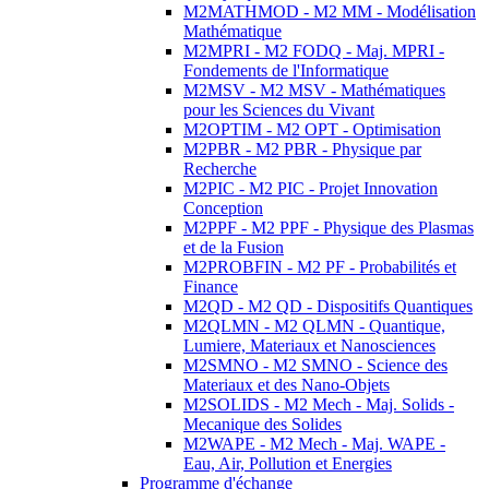
M2MATHMOD - M2 MM - Modélisation
Mathématique
M2MPRI - M2 FODQ - Maj. MPRI -
Fondements de l'Informatique
M2MSV - M2 MSV - Mathématiques
pour les Sciences du Vivant
M2OPTIM - M2 OPT - Optimisation
M2PBR - M2 PBR - Physique par
Recherche
M2PIC - M2 PIC - Projet Innovation
Conception
M2PPF - M2 PPF - Physique des Plasmas
et de la Fusion
M2PROBFIN - M2 PF - Probabilités et
Finance
M2QD - M2 QD - Dispositifs Quantiques
M2QLMN - M2 QLMN - Quantique,
Lumiere, Materiaux et Nanosciences
M2SMNO - M2 SMNO - Science des
Materiaux et des Nano-Objets
M2SOLIDS - M2 Mech - Maj. Solids -
Mecanique des Solides
M2WAPE - M2 Mech - Maj. WAPE -
Eau, Air, Pollution et Energies
Programme d'échange