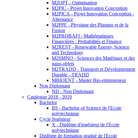
M2OPT - Optimisation
M2PIC - Projet Innovation Conception
M2PICA - Projet Innovation Conception -
Alternance
M2PPF - Physique des Plasmas et de la
Fusion
M2PROBAFI - Mathématiques
Financières : Probabilités et Finance
M2REST - Renewable Energy, Science
and Technology
M2SMNO - Sciences des Matériaux et des
nano-objets
M2TRADD - Transport et Développement
Durable - TRADD
MBIOENT - Master Bio-entrepreneur
Non Diplomant
ND - Non Diplomant
Catalogue 2018 - 2019
Bachelor
BS - Bachelor of Science de l'Ecole
polytechnique
Cycle Ingénieur
X - Diplôme d'ingénieur de l'Ecole
polytechnique
Diplôme de formation gradué de l'Ecole