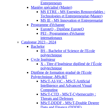
Entrepreneurs
Mastère spécialisé (Master)
MS ETRE - MS Energies Renouvelables :
Technologies et Entrepreneuriat (Master)
MS IE - MS Innovation et Entreprenariat
Programme d'échange
EuroteQ - Diplôme EuroteQ
PEI - Programmes d'échange
internationaux
Catalogue 2023 - 2024
Bachelor
BS - Bachelor of Science de l'Ecole
polytechnique
Cycle Ingénieur
X - Titre d’Ingénieur diplômé de l’École
polytechnique
Diplôme de formation gradué de l'Ecole
Polytechnique -MSc&T
MScT-AI-ViC - MScT-Artificial
Intelligence and Advanced Visual
Computing
MScT-CTD - MScT-Cybersecurity :
Threats and Defenses
MScT-DDDF - MScT-Double Degree
Data and Finance (DDDF)