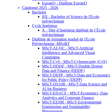
EuroteQ - Diplôme EuroteQ
Catalogue 2025 - 2026
Bachelor
BX - Bachelor of Science de l'Ecole
polytechnique
Cycle Ingénieur
X - Titre d’Ingénieur diplômé de l’École
polytechnique
Diplôme de formation gradué de l'Ecole
Polytechnique -MSc&T
MScT-AI-ViC - MScT-Artificial
Intelligence and Advanced Visual
Computing
MScT-CyS - MScT-Cybersecurity (CyS)
MScT-DDDF - MScT-Double Degree
Data and Finance (DDDF)
MScT-DEPP - MScT-Data and Economics
for Public Policy (DEPP)
MScT-DSAIB - MScT-Data Science and
AI for Business
MScT-EDACF - MScT-Economics, Data
Analytics and Corporate Finance
MScT-EESM - MScT-Environmental
Engineering and Sustainability
Management