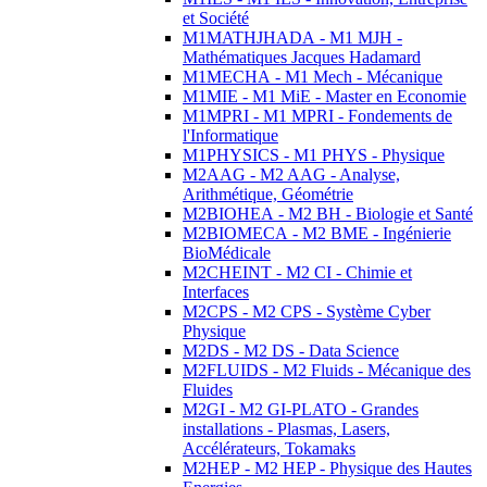
et Société
M1MATHJHADA - M1 MJH -
Mathématiques Jacques Hadamard
M1MECHA - M1 Mech - Mécanique
M1MIE - M1 MiE - Master en Economie
M1MPRI - M1 MPRI - Fondements de
l'Informatique
M1PHYSICS - M1 PHYS - Physique
M2AAG - M2 AAG - Analyse,
Arithmétique, Géométrie
M2BIOHEA - M2 BH - Biologie et Santé
M2BIOMECA - M2 BME - Ingénierie
BioMédicale
M2CHEINT - M2 CI - Chimie et
Interfaces
M2CPS - M2 CPS - Système Cyber
Physique
M2DS - M2 DS - Data Science
M2FLUIDS - M2 Fluids - Mécanique des
Fluides
M2GI - M2 GI-PLATO - Grandes
installations - Plasmas, Lasers,
Accélérateurs, Tokamaks
M2HEP - M2 HEP - Physique des Hautes