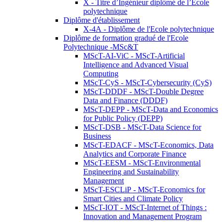
X - Titre d’Ingénieur diplômé de l’École
polytechnique
Diplôme d'établissement
X-4A - Diplôme de l'Ecole polytechnique
Diplôme de formation gradué de l'Ecole
Polytechnique -MSc&T
MScT-AI-ViC - MScT-Artificial
Intelligence and Advanced Visual
Computing
MScT-CyS - MScT-Cybersecurity (CyS)
MScT-DDDF - MScT-Double Degree
Data and Finance (DDDF)
MScT-DEPP - MScT-Data and Economics
for Public Policy (DEPP)
MScT-DSB - MScT-Data Science for
Business
MScT-EDACF - MScT-Economics, Data
Analytics and Corporate Finance
MScT-EESM - MScT-Environmental
Engineering and Sustainability
Management
MScT-ESCLiP - MScT-Economics for
Smart Cities and Climate Policy
MScT-IOT - MScT-Internet of Things :
Innovation and Management Program