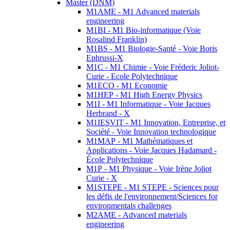
Master (DNM)
M1AME - M1 Advanced materials
engineering
M1BI - M1 Bio-informatique (Voie
Rosalind Franklin)
M1BS - M1 Biologie-Santé - Voie Boris
Ephrussi-X
M1C - M1 Chimie - Voie Fréderic Joliot-
Curie - Ecole Polytechnique
M1ECO - M1 Economie
M1HEP - M1 High Energy Physics
M1I - M1 Informatique - Voie Jacques
Herbrand - X
M1IESVIT - M1 Innovation, Entreprise, et
Société - Voie Innovation technologique
M1MAP - M1 Mathématiques et
Applications - Voie Jacques Hadamard -
École Polytechnique
M1P - M1 Physique - Voie Irène Joliot
Curie - X
M1STEPE - M1 STEPE - Sciences pour
les défis de l'environnement/Sciences for
environmentals challenges
M2AME - Advanced materials
engineering