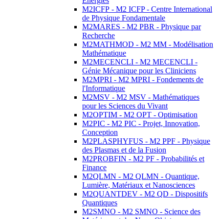
Energies
M2ICFP - M2 ICFP - Centre International
de Physique Fondamentale
M2MARES - M2 PBR - Physique par
Recherche
M2MATHMOD - M2 MM - Modélisation
Mathématique
M2MECENCLI - M2 MECENCLI -
Génie Mécanique pour les Cliniciens
M2MPRI - M2 MPRI - Fondements de
l'Informatique
M2MSV - M2 MSV - Mathématiques
pour les Sciences du Vivant
M2OPTIM - M2 OPT - Optimisation
M2PIC - M2 PIC - Projet, Innovation,
Conception
M2PLASPHYFUS - M2 PPF - Physique
des Plasmas et de la Fusion
M2PROBFIN - M2 PF - Probabilités et
Finance
M2QLMN - M2 QLMN - Quantique,
Lumière, Matériaux et Nanosciences
M2QUANTDEV - M2 QD - Dispositifs
Quantiques
M2SMNO - M2 SMNO - Science des