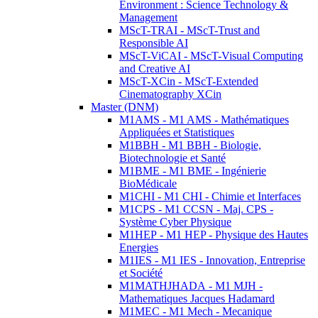
Environment : Science Technology &
Management
MScT-TRAI - MScT-Trust and
Responsible AI
MScT-ViCAI - MScT-Visual Computing
and Creative AI
MScT-XCin - MScT-Extended
Cinematography XCin
Master (DNM)
M1AMS - M1 AMS - Mathématiques
Appliquées et Statistiques
M1BBH - M1 BBH - Biologie,
Biotechnologie et Santé
M1BME - M1 BME - Ingénierie
BioMédicale
M1CHI - M1 CHI - Chimie et Interfaces
M1CPS - M1 CCSN - Maj. CPS -
Système Cyber Physique
M1HEP - M1 HEP - Physique des Hautes
Energies
M1IES - M1 IES - Innovation, Entreprise
et Société
M1MATHJHADA - M1 MJH -
Mathematiques Jacques Hadamard
M1MEC - M1 Mech - Mecanique