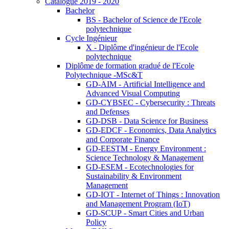
Catalogue 2019 - 2020
Bachelor
BS - Bachelor of Science de l'Ecole
polytechnique
Cycle Ingénieur
X - Diplôme d'ingénieur de l'Ecole
polytechnique
Diplôme de formation gradué de l'Ecole
Polytechnique -MSc&T
GD-AIM - Artificial Intelligence and
Advanced Visual Computing
GD-CYBSEC - Cybersecurity : Threats
and Defenses
GD-DSB - Data Science for Business
GD-EDCF - Economics, Data Analytics
and Corporate Finance
GD-EESTM - Energy Environment :
Science Technology & Management
GD-ESEM - Ecotechnologies for
Sustainability & Environment
Management
GD-IOT - Internet of Things : Innovation
and Management Program (IoT)
GD-SCUP - Smart Cities and Urban
Policy