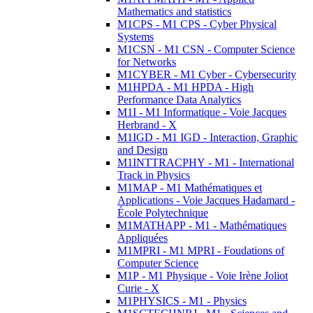
Mathematics and statistics
M1CPS - M1 CPS - Cyber Physical
Systems
M1CSN - M1 CSN - Computer Science
for Networks
M1CYBER - M1 Cyber - Cybersecurity
M1HPDA - M1 HPDA - High
Performance Data Analytics
M1I - M1 Informatique - Voie Jacques
Herbrand - X
M1IGD - M1 IGD - Interaction, Graphic
and Design
M1INTTRACPHY - M1 - International
Track in Physics
M1MAP - M1 Mathématiques et
Applications - Voie Jacques Hadamard -
École Polytechnique
M1MATHAPP - M1 - Mathématiques
Appliquées
M1MPRI - M1 MPRI - Foudations of
Computer Science
M1P - M1 Physique - Voie Irène Joliot
Curie - X
M1PHYSICS - M1 - Physics