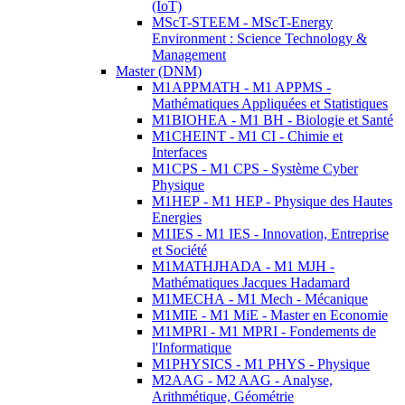
(IoT)
MScT-STEEM - MScT-Energy
Environment : Science Technology &
Management
Master (DNM)
M1APPMATH - M1 APPMS -
Mathématiques Appliquées et Statistiques
M1BIOHEA - M1 BH - Biologie et Santé
M1CHEINT - M1 CI - Chimie et
Interfaces
M1CPS - M1 CPS - Système Cyber
Physique
M1HEP - M1 HEP - Physique des Hautes
Energies
M1IES - M1 IES - Innovation, Entreprise
et Société
M1MATHJHADA - M1 MJH -
Mathématiques Jacques Hadamard
M1MECHA - M1 Mech - Mécanique
M1MIE - M1 MiE - Master en Economie
M1MPRI - M1 MPRI - Fondements de
l'Informatique
M1PHYSICS - M1 PHYS - Physique
M2AAG - M2 AAG - Analyse,
Arithmétique, Géométrie