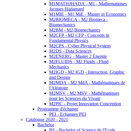
M1MATHJHADA - M1 - Mathematiques
Jacques Hadamard
M1MIE - M1 MiE - Master in Economics
M2BIOMECA - M2 Biomeca -
Biomechanics
M2BM - M2 Biomechanics
M2CFP - M2 CFP - Concepts in
Fundamental Physics
M2CPS - Cyber Physical System
M2DS - Data Sciences
M2ENERG - Master 2 Énergie
M2FLUIDS - M2 Fluids - Fluid
Mechanics
M2IGD - M2 IGD - Interaction, Graphic
and Design
M2MDA - M2 MdA - Mathématiques de
l'Aléatoire
M2MSV - M2 MSV - Mathématiques
pour les Sciences du Vivant
M2PIC - Projet Innovation Conception
Programme d'échange
PEI - Echanges PEI
Catalogue 2020 - 2021
Bachelor
BS - Bachelor of Science de l'Ecole