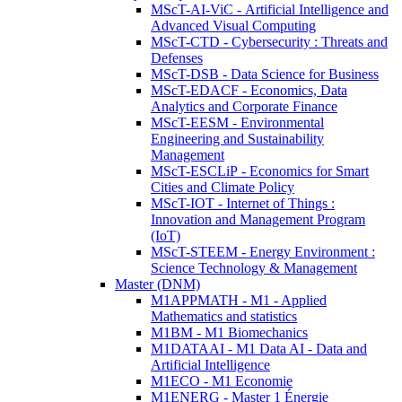
MScT-AI-ViC - Artificial Intelligence and
Advanced Visual Computing
MScT-CTD - Cybersecurity : Threats and
Defenses
MScT-DSB - Data Science for Business
MScT-EDACF - Economics, Data
Analytics and Corporate Finance
MScT-EESM - Environmental
Engineering and Sustainability
Management
MScT-ESCLiP - Economics for Smart
Cities and Climate Policy
MScT-IOT - Internet of Things :
Innovation and Management Program
(IoT)
MScT-STEEM - Energy Environment :
Science Technology & Management
Master (DNM)
M1APPMATH - M1 - Applied
Mathematics and statistics
M1BM - M1 Biomechanics
M1DATAAI - M1 Data AI - Data and
Artificial Intelligence
M1ECO - M1 Economie
M1ENERG - Master 1 Énergie