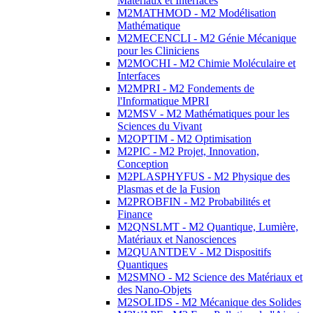
Matériaux et Interfaces
M2MATHMOD - M2 Modélisation
Mathématique
M2MECENCLI - M2 Génie Mécanique
pour les Cliniciens
M2MOCHI - M2 Chimie Moléculaire et
Interfaces
M2MPRI - M2 Fondements de
l'Informatique MPRI
M2MSV - M2 Mathématiques pour les
Sciences du Vivant
M2OPTIM - M2 Optimisation
M2PIC - M2 Projet, Innovation,
Conception
M2PLASPHYFUS - M2 Physique des
Plasmas et de la Fusion
M2PROBFIN - M2 Probabilités et
Finance
M2QNSLMT - M2 Quantique, Lumière,
Matériaux et Nanosciences
M2QUANTDEV - M2 Dispositifs
Quantiques
M2SMNO - M2 Science des Matériaux et
des Nano-Objets
M2SOLIDS - M2 Mécanique des Solides