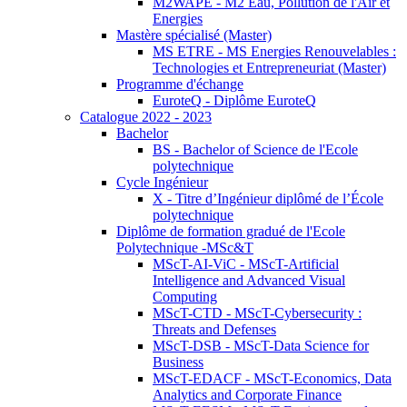
M2WAPE - M2 Eau, Pollution de l'Air et
Energies
Mastère spécialisé (Master)
MS ETRE - MS Energies Renouvelables :
Technologies et Entrepreneuriat (Master)
Programme d'échange
EuroteQ - Diplôme EuroteQ
Catalogue 2022 - 2023
Bachelor
BS - Bachelor of Science de l'Ecole
polytechnique
Cycle Ingénieur
X - Titre d’Ingénieur diplômé de l’École
polytechnique
Diplôme de formation gradué de l'Ecole
Polytechnique -MSc&T
MScT-AI-ViC - MScT-Artificial
Intelligence and Advanced Visual
Computing
MScT-CTD - MScT-Cybersecurity :
Threats and Defenses
MScT-DSB - MScT-Data Science for
Business
MScT-EDACF - MScT-Economics, Data
Analytics and Corporate Finance