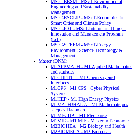
MScT-EESM - MScT-Environmental
Engineering and Sustainability
Management
MScT-ESCLiP - MScT-Economics for
Smart Cities and Climate Policy
MScT-IOT - MScT-Internet of Things :
Innovation and Management Program
(IoT)
MScT-STEEM - MScT-Energy
Environment : Science Technology &
Management
Master (DNM)
M1APPMATH - M1 Applied Mathematics
and statistics
M1CHEINT - M1 Chemistry and
Interfaces
M1CPS - M1 CPS - Cyber Physical
Systems
M1HEP - M1 High Energy Physics
M1MATHJHADA - M1 Mathematiques
Jacques Hadamard
M1MECHA - M1 Mechanics
M1MIE - M1 MIE - Master in Economics
M2BIOHEA - M2 Biology and Health
M2BIOMECA - M2 Biomeca -