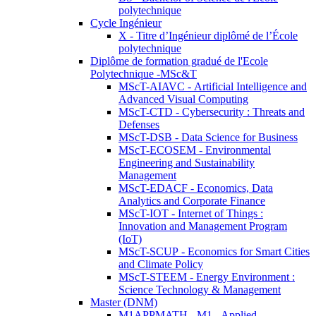
polytechnique
Cycle Ingénieur
X - Titre d’Ingénieur diplômé de l’École
polytechnique
Diplôme de formation gradué de l'Ecole
Polytechnique -MSc&T
MScT-AIAVC - Artificial Intelligence and
Advanced Visual Computing
MScT-CTD - Cybersecurity : Threats and
Defenses
MScT-DSB - Data Science for Business
MScT-ECOSEM - Environmental
Engineering and Sustainability
Management
MScT-EDACF - Economics, Data
Analytics and Corporate Finance
MScT-IOT - Internet of Things :
Innovation and Management Program
(IoT)
MScT-SCUP - Economics for Smart Cities
and Climate Policy
MScT-STEEM - Energy Environment :
Science Technology & Management
Master (DNM)
M1APPMATH - M1 - Applied