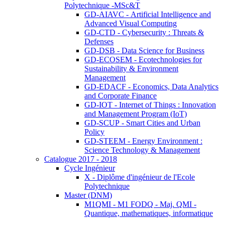
Polytechnique -MSc&T
GD-AIAVC - Artificial Intelligence and
Advanced Visual Computing
GD-CTD - Cybersecurity : Threats &
Defenses
GD-DSB - Data Science for Business
GD-ECOSEM - Ecotechnologies for
Sustainability & Environment
Management
GD-EDACF - Economics, Data Analytics
and Corporate Finance
GD-IOT - Internet of Things : Innovation
and Management Program (IoT)
GD-SCUP - Smart Cities and Urban
Policy
GD-STEEM - Energy Environment :
Science Technology & Management
Catalogue 2017 - 2018
Cycle Ingénieur
X - Diplôme d'ingénieur de l'Ecole
Polytechnique
Master (DNM)
M1QMI - M1 FODQ - Maj. QMI -
Quantique, mathematiques, informatique