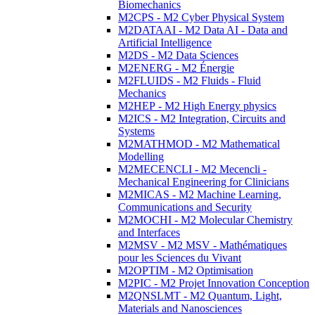
Biomechanics
M2CPS - M2 Cyber Physical System
M2DATAAI - M2 Data AI - Data and
Artificial Intelligence
M2DS - M2 Data Sciences
M2ENERG - M2 Énergie
M2FLUIDS - M2 Fluids - Fluid
Mechanics
M2HEP - M2 High Energy physics
M2ICS - M2 Integration, Circuits and
Systems
M2MATHMOD - M2 Mathematical
Modelling
M2MECENCLI - M2 Mecencli -
Mechanical Engineering for Clinicians
M2MICAS - M2 Machine Learning,
Communications and Security
M2MOCHI - M2 Molecular Chemistry
and Interfaces
M2MSV - M2 MSV - Mathématiques
pour les Sciences du Vivant
M2OPTIM - M2 Optimisation
M2PIC - M2 Projet Innovation Conception
M2QNSLMT - M2 Quantum, Light,
Materials and Nanosciences