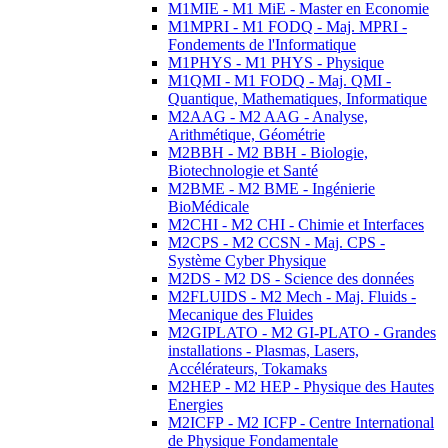
M1MIE - M1 MiE - Master en Economie
M1MPRI - M1 FODQ - Maj. MPRI -
Fondements de l'Informatique
M1PHYS - M1 PHYS - Physique
M1QMI - M1 FODQ - Maj. QMI -
Quantique, Mathematiques, Informatique
M2AAG - M2 AAG - Analyse,
Arithmétique, Géométrie
M2BBH - M2 BBH - Biologie,
Biotechnologie et Santé
M2BME - M2 BME - Ingénierie
BioMédicale
M2CHI - M2 CHI - Chimie et Interfaces
M2CPS - M2 CCSN - Maj. CPS -
Système Cyber Physique
M2DS - M2 DS - Science des données
M2FLUIDS - M2 Mech - Maj. Fluids -
Mecanique des Fluides
M2GIPLATO - M2 GI-PLATO - Grandes
installations - Plasmas, Lasers,
Accélérateurs, Tokamaks
M2HEP - M2 HEP - Physique des Hautes
Energies
M2ICFP - M2 ICFP - Centre International
de Physique Fondamentale