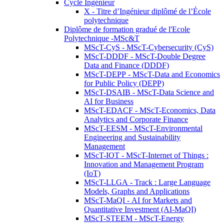
Cycle Ingénieur
X - Titre d’Ingénieur diplômé de l’École
polytechnique
Diplôme de formation gradué de l'Ecole
Polytechnique -MSc&T
MScT-CyS - MScT-Cybersecurity (CyS)
MScT-DDDF - MScT-Double Degree
Data and Finance (DDDF)
MScT-DEPP - MScT-Data and Economics
for Public Policy (DEPP)
MScT-DSAIB - MScT-Data Science and
AI for Business
MScT-EDACF - MScT-Economics, Data
Analytics and Corporate Finance
MScT-EESM - MScT-Environmental
Engineering and Sustainability
Management
MScT-IOT - MScT-Internet of Things :
Innovation and Management Program
(IoT)
MScT-LLGA - Track : Large Language
Models, Graphs and Applications
MScT-MaQI - AI for Markets and
Quantitative Investment (AI-MaQI)
MScT-STEEM - MScT-Energy