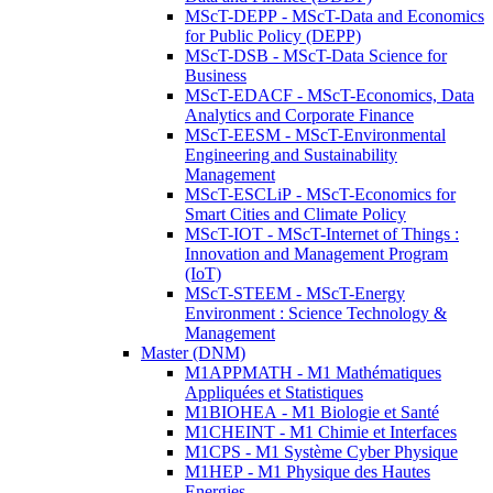
MScT-DEPP - MScT-Data and Economics
for Public Policy (DEPP)
MScT-DSB - MScT-Data Science for
Business
MScT-EDACF - MScT-Economics, Data
Analytics and Corporate Finance
MScT-EESM - MScT-Environmental
Engineering and Sustainability
Management
MScT-ESCLiP - MScT-Economics for
Smart Cities and Climate Policy
MScT-IOT - MScT-Internet of Things :
Innovation and Management Program
(IoT)
MScT-STEEM - MScT-Energy
Environment : Science Technology &
Management
Master (DNM)
M1APPMATH - M1 Mathématiques
Appliquées et Statistiques
M1BIOHEA - M1 Biologie et Santé
M1CHEINT - M1 Chimie et Interfaces
M1CPS - M1 Système Cyber Physique
M1HEP - M1 Physique des Hautes
Energies