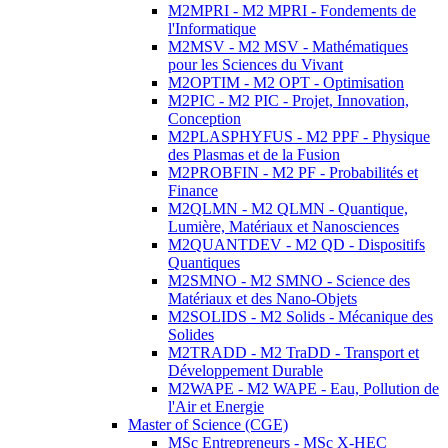
M2MPRI - M2 MPRI - Fondements de
l'Informatique
M2MSV - M2 MSV - Mathématiques
pour les Sciences du Vivant
M2OPTIM - M2 OPT - Optimisation
M2PIC - M2 PIC - Projet, Innovation,
Conception
M2PLASPHYFUS - M2 PPF - Physique
des Plasmas et de la Fusion
M2PROBFIN - M2 PF - Probabilités et
Finance
M2QLMN - M2 QLMN - Quantique,
Lumière, Matériaux et Nanosciences
M2QUANTDEV - M2 QD - Dispositifs
Quantiques
M2SMNO - M2 SMNO - Science des
Matériaux et des Nano-Objets
M2SOLIDS - M2 Solids - Mécanique des
Solides
M2TRADD - M2 TraDD - Transport et
Développement Durable
M2WAPE - M2 WAPE - Eau, Pollution de
l'Air et Energie
Master of Science (CGE)
MSc Entrepreneurs - MSc X-HEC