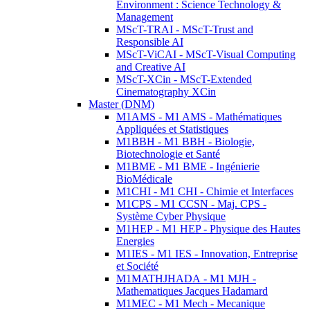
Environment : Science Technology &
Management
MScT-TRAI - MScT-Trust and
Responsible AI
MScT-ViCAI - MScT-Visual Computing
and Creative AI
MScT-XCin - MScT-Extended
Cinematography XCin
Master (DNM)
M1AMS - M1 AMS - Mathématiques
Appliquées et Statistiques
M1BBH - M1 BBH - Biologie,
Biotechnologie et Santé
M1BME - M1 BME - Ingénierie
BioMédicale
M1CHI - M1 CHI - Chimie et Interfaces
M1CPS - M1 CCSN - Maj. CPS -
Système Cyber Physique
M1HEP - M1 HEP - Physique des Hautes
Energies
M1IES - M1 IES - Innovation, Entreprise
et Société
M1MATHJHADA - M1 MJH -
Mathematiques Jacques Hadamard
M1MEC - M1 Mech - Mecanique