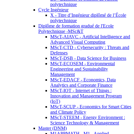
polytechnique
Cycle Ingénieur
X - Titre d’Ingénieur diplômé de l’École
polytechnique
Diplôme de formation gradué de l'Ecole
Polytechnique -MSc&T
MScT-AIAVC - Artificial Intelligence and
Advanced Visual Computing
MScT-CTD - Cybersecurity : Threats and
Defenses
MScT-DSB - Data Science for Business
MScT-ECOSEM - Environmental
Engineering and Sustainability
Management
MScT-EDACF - Economics, Data
Analytics and Corporate Finance
MScT-IOT - Internet of Things :
Innovation and Management Program
(IoT)
MScT-SCUP - Economics for Smart Cities
and Climate Policy
MScT-STEEM - Energy Environment :
Science Technology & Management
Master (DNM)
M1APPMATH - M1 - Applied