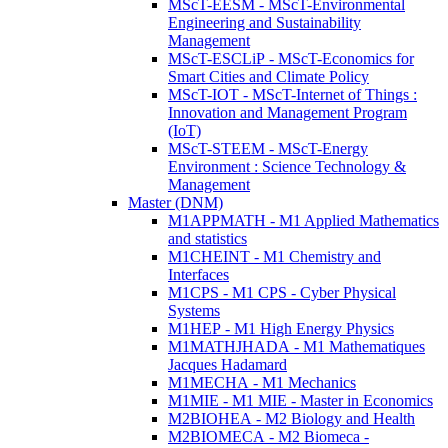
MScT-EESM - MScT-Environmental
Engineering and Sustainability
Management
MScT-ESCLiP - MScT-Economics for
Smart Cities and Climate Policy
MScT-IOT - MScT-Internet of Things :
Innovation and Management Program
(IoT)
MScT-STEEM - MScT-Energy
Environment : Science Technology &
Management
Master (DNM)
M1APPMATH - M1 Applied Mathematics
and statistics
M1CHEINT - M1 Chemistry and
Interfaces
M1CPS - M1 CPS - Cyber Physical
Systems
M1HEP - M1 High Energy Physics
M1MATHJHADA - M1 Mathematiques
Jacques Hadamard
M1MECHA - M1 Mechanics
M1MIE - M1 MIE - Master in Economics
M2BIOHEA - M2 Biology and Health
M2BIOMECA - M2 Biomeca -