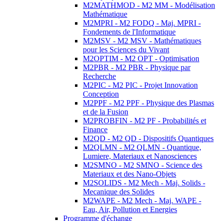
M2MATHMOD - M2 MM - Modélisation
Mathématique
M2MPRI - M2 FODQ - Maj. MPRI -
Fondements de l'Informatique
M2MSV - M2 MSV - Mathématiques
pour les Sciences du Vivant
M2OPTIM - M2 OPT - Optimisation
M2PBR - M2 PBR - Physique par
Recherche
M2PIC - M2 PIC - Projet Innovation
Conception
M2PPF - M2 PPF - Physique des Plasmas
et de la Fusion
M2PROBFIN - M2 PF - Probabilités et
Finance
M2QD - M2 QD - Dispositifs Quantiques
M2QLMN - M2 QLMN - Quantique,
Lumiere, Materiaux et Nanosciences
M2SMNO - M2 SMNO - Science des
Materiaux et des Nano-Objets
M2SOLIDS - M2 Mech - Maj. Solids -
Mecanique des Solides
M2WAPE - M2 Mech - Maj. WAPE -
Eau, Air, Pollution et Energies
Programme d'échange