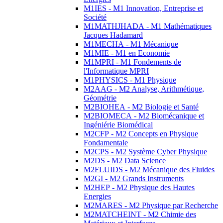
M1IES - M1 Innovation, Entreprise et
Société
M1MATHJHADA - M1 Mathématiques
Jacques Hadamard
M1MECHA - M1 Mécanique
M1MIE - M1 en Economie
M1MPRI - M1 Fondements de
l'Informatique MPRI
M1PHYSICS - M1 Physique
M2AAG - M2 Analyse, Arithmétique,
Géométrie
M2BIOHEA - M2 Biologie et Santé
M2BIOMECA - M2 Biomécanique et
Ingéniérie Biomédical
M2CFP - M2 Concepts en Physique
Fondamentale
M2CPS - M2 Système Cyber Physique
M2DS - M2 Data Science
M2FLUIDS - M2 Mécanique des Fluides
M2GI - M2 Grands Instruments
M2HEP - M2 Physique des Hautes
Energies
M2MARES - M2 Physique par Recherche
M2MATCHEINT - M2 Chimie des