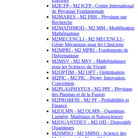
Energies
M2ICFP - M2 ICFP - Centre International
de Physique Fondamentale
M2MARES - M2 PBR - Physique par
Recherche
M2MATHMOD - M2 MM - Modélisation
Mathématique
M2MECENCLI - M2 MECENCLI -
Génie Mécanique pour les Cliniciens
M2MPRI - M2 MPRI - Fondements de
l'Informatique
M2MSV - M2 MSV - Mathématiques
pour les Sciences du Vivant
M2OPTIM - M2 OPT - Optimisation
M2PIC - M2 PIC - Projet, Innovation,
Conception
M2PLASPHYFUS - M2 PPF - Physique
des Plasmas et de la Fusion
M2PROBFIN - M2 PF - Probabilités et
Finance
M2QLMN - M2 QLMN - Quantique,
Lumière, Matériaux et Nanosciences
M2QUANTDEV - M2 QD - Dispositifs
Quantiques
M2SMNO - M2 SMNO - Science des