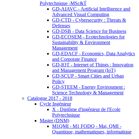
Polytechnique -MSc&T
GD-AIAVC - Artificial Intelligence and
Advanced Visual Computing
GD-CTD - Cybersecurity : Threats &
Defenses
GD-DSB - Data Science for Business
GD-ECOSEM - Ecotechnologies for
Sustainability & Environment
Management
GD-EDACF - Economics, Data Analytics
and Corporate Finance
GD-IOT - Internet of Things : Innovation
and Management Program (IoT)
GD-SCUP - Smart Cities and Urban
Policy
GD-STEEM - Energy Environment :
Science Technology & Management
Catalogue 2017 - 2018
Cycle Ingénieur
X - Diplôme d'ingénieur de l'Ecole
Polytechnique
Master (DNM)
M1QMI - M1 FODQ - Maj. QMI -
Quantique, mathematiques, informatique