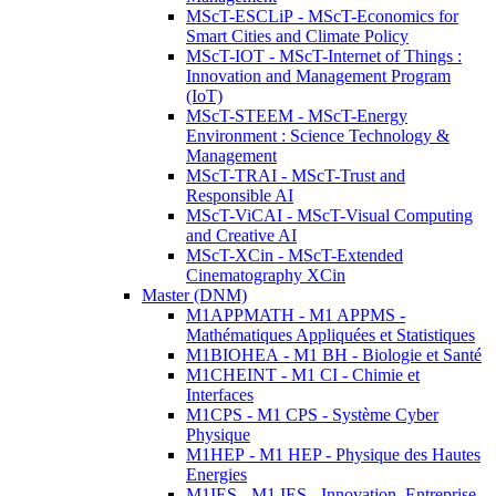
MScT-ESCLiP - MScT-Economics for
Smart Cities and Climate Policy
MScT-IOT - MScT-Internet of Things :
Innovation and Management Program
(IoT)
MScT-STEEM - MScT-Energy
Environment : Science Technology &
Management
MScT-TRAI - MScT-Trust and
Responsible AI
MScT-ViCAI - MScT-Visual Computing
and Creative AI
MScT-XCin - MScT-Extended
Cinematography XCin
Master (DNM)
M1APPMATH - M1 APPMS -
Mathématiques Appliquées et Statistiques
M1BIOHEA - M1 BH - Biologie et Santé
M1CHEINT - M1 CI - Chimie et
Interfaces
M1CPS - M1 CPS - Système Cyber
Physique
M1HEP - M1 HEP - Physique des Hautes
Energies
M1IES - M1 IES - Innovation, Entreprise