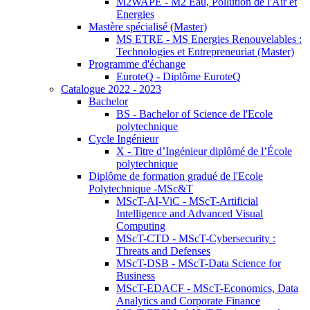
M2WAPE - M2 Eau, Pollution de l'Air et
Energies
Mastère spécialisé (Master)
MS ETRE - MS Energies Renouvelables :
Technologies et Entrepreneuriat (Master)
Programme d'échange
EuroteQ - Diplôme EuroteQ
Catalogue 2022 - 2023
Bachelor
BS - Bachelor of Science de l'Ecole
polytechnique
Cycle Ingénieur
X - Titre d’Ingénieur diplômé de l’École
polytechnique
Diplôme de formation gradué de l'Ecole
Polytechnique -MSc&T
MScT-AI-ViC - MScT-Artificial
Intelligence and Advanced Visual
Computing
MScT-CTD - MScT-Cybersecurity :
Threats and Defenses
MScT-DSB - MScT-Data Science for
Business
MScT-EDACF - MScT-Economics, Data
Analytics and Corporate Finance