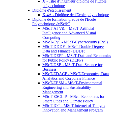
X - Titre d’Ingénieur diplômé de l’École
polytechnique
Diplôme d'établissement
X-4A - Diplôme de l'Ecole polytechnique
Diplôme de formation gradué de l'Ecole
Polytechnique -MSc&T
MScT-AI-ViC - MScT-Artificial
Intelligence and Advanced Visual
Computing
MScT-CyS - MScT-Cybersecurity (CyS)
MScT-DDDF - MScT-Double Degree
Data and Finance (DDDF)
MScT-DEPP - MScT-Data and Economics
for Public Policy (DEPP)
MScT-DSB - MScT-Data Science for
Business
MScT-EDACF - MScT-Economics, Data
Analytics and Corporate Finance
MScT-EESM - MScT-Environmental
Engineering and Sustainability
Management
MScT-ESCLiP - MScT-Economics for
Smart Cities and Climate Policy
MScT-IOT - MScT-Internet of Things :
Innovation and Management Program