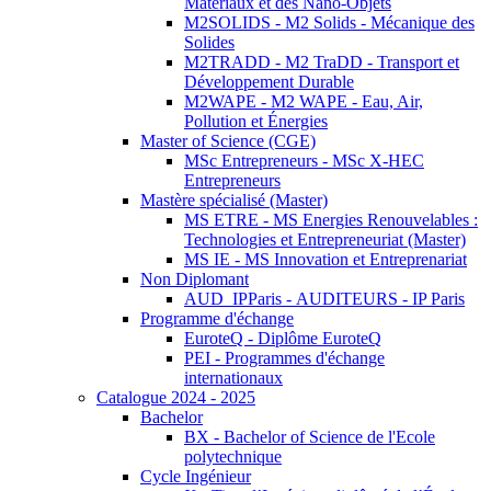
Matériaux et des Nano-Objets
M2SOLIDS - M2 Solids - Mécanique des
Solides
M2TRADD - M2 TraDD - Transport et
Développement Durable
M2WAPE - M2 WAPE - Eau, Air,
Pollution et Énergies
Master of Science (CGE)
MSc Entrepreneurs - MSc X-HEC
Entrepreneurs
Mastère spécialisé (Master)
MS ETRE - MS Energies Renouvelables :
Technologies et Entrepreneuriat (Master)
MS IE - MS Innovation et Entreprenariat
Non Diplomant
AUD_IPParis - AUDITEURS - IP Paris
Programme d'échange
EuroteQ - Diplôme EuroteQ
PEI - Programmes d'échange
internationaux
Catalogue 2024 - 2025
Bachelor
BX - Bachelor of Science de l'Ecole
polytechnique
Cycle Ingénieur