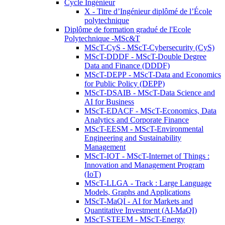
Cycle Ingénieur
X - Titre d’Ingénieur diplômé de l’École
polytechnique
Diplôme de formation gradué de l'Ecole
Polytechnique -MSc&T
MScT-CyS - MScT-Cybersecurity (CyS)
MScT-DDDF - MScT-Double Degree
Data and Finance (DDDF)
MScT-DEPP - MScT-Data and Economics
for Public Policy (DEPP)
MScT-DSAIB - MScT-Data Science and
AI for Business
MScT-EDACF - MScT-Economics, Data
Analytics and Corporate Finance
MScT-EESM - MScT-Environmental
Engineering and Sustainability
Management
MScT-IOT - MScT-Internet of Things :
Innovation and Management Program
(IoT)
MScT-LLGA - Track : Large Language
Models, Graphs and Applications
MScT-MaQI - AI for Markets and
Quantitative Investment (AI-MaQI)
MScT-STEEM - MScT-Energy