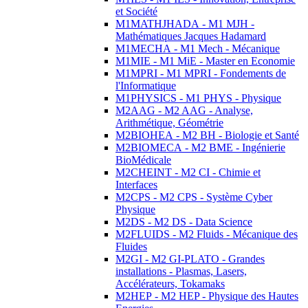
et Société
M1MATHJHADA - M1 MJH -
Mathématiques Jacques Hadamard
M1MECHA - M1 Mech - Mécanique
M1MIE - M1 MiE - Master en Economie
M1MPRI - M1 MPRI - Fondements de
l'Informatique
M1PHYSICS - M1 PHYS - Physique
M2AAG - M2 AAG - Analyse,
Arithmétique, Géométrie
M2BIOHEA - M2 BH - Biologie et Santé
M2BIOMECA - M2 BME - Ingénierie
BioMédicale
M2CHEINT - M2 CI - Chimie et
Interfaces
M2CPS - M2 CPS - Système Cyber
Physique
M2DS - M2 DS - Data Science
M2FLUIDS - M2 Fluids - Mécanique des
Fluides
M2GI - M2 GI-PLATO - Grandes
installations - Plasmas, Lasers,
Accélérateurs, Tokamaks
M2HEP - M2 HEP - Physique des Hautes