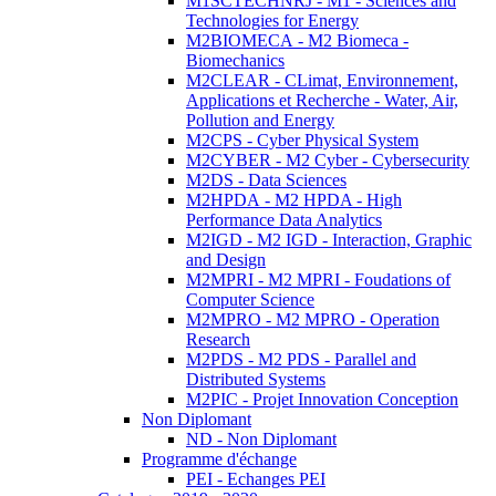
M1SCTECHNRJ - M1 - Sciences and
Technologies for Energy
M2BIOMECA - M2 Biomeca -
Biomechanics
M2CLEAR - CLimat, Environnement,
Applications et Recherche - Water, Air,
Pollution and Energy
M2CPS - Cyber Physical System
M2CYBER - M2 Cyber - Cybersecurity
M2DS - Data Sciences
M2HPDA - M2 HPDA - High
Performance Data Analytics
M2IGD - M2 IGD - Interaction, Graphic
and Design
M2MPRI - M2 MPRI - Foudations of
Computer Science
M2MPRO - M2 MPRO - Operation
Research
M2PDS - M2 PDS - Parallel and
Distributed Systems
M2PIC - Projet Innovation Conception
Non Diplomant
ND - Non Diplomant
Programme d'échange
PEI - Echanges PEI