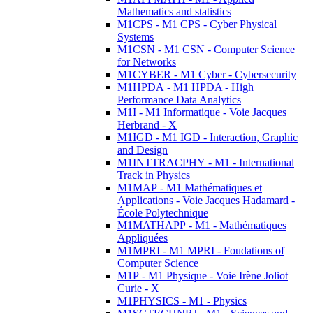
Mathematics and statistics
M1CPS - M1 CPS - Cyber Physical
Systems
M1CSN - M1 CSN - Computer Science
for Networks
M1CYBER - M1 Cyber - Cybersecurity
M1HPDA - M1 HPDA - High
Performance Data Analytics
M1I - M1 Informatique - Voie Jacques
Herbrand - X
M1IGD - M1 IGD - Interaction, Graphic
and Design
M1INTTRACPHY - M1 - International
Track in Physics
M1MAP - M1 Mathématiques et
Applications - Voie Jacques Hadamard -
École Polytechnique
M1MATHAPP - M1 - Mathématiques
Appliquées
M1MPRI - M1 MPRI - Foudations of
Computer Science
M1P - M1 Physique - Voie Irène Joliot
Curie - X
M1PHYSICS - M1 - Physics