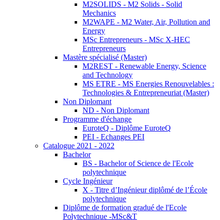
M2SOLIDS - M2 Solids - Solid
Mechanics
M2WAPE - M2 Water, Air, Pollution and
Energy
MSc Entrepreneurs - MSc X-HEC
Entrepreneurs
Mastère spécialisé (Master)
M2REST - Renewable Energy, Science
and Technology
MS ETRE - MS Energies Renouvelables :
Technologies & Entrepreneuriat (Master)
Non Diplomant
ND - Non Diplomant
Programme d'échange
EuroteQ - Diplôme EuroteQ
PEI - Echanges PEI
Catalogue 2021 - 2022
Bachelor
BS - Bachelor of Science de l'Ecole
polytechnique
Cycle Ingénieur
X - Titre d’Ingénieur diplômé de l’École
polytechnique
Diplôme de formation gradué de l'Ecole
Polytechnique -MSc&T