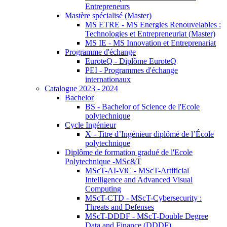
Entrepreneurs
Mastère spécialisé (Master)
MS ETRE - MS Energies Renouvelables :
Technologies et Entrepreneuriat (Master)
MS IE - MS Innovation et Entreprenariat
Programme d'échange
EuroteQ - Diplôme EuroteQ
PEI - Programmes d'échange
internationaux
Catalogue 2023 - 2024
Bachelor
BS - Bachelor of Science de l'Ecole
polytechnique
Cycle Ingénieur
X - Titre d’Ingénieur diplômé de l’École
polytechnique
Diplôme de formation gradué de l'Ecole
Polytechnique -MSc&T
MScT-AI-ViC - MScT-Artificial
Intelligence and Advanced Visual
Computing
MScT-CTD - MScT-Cybersecurity :
Threats and Defenses
MScT-DDDF - MScT-Double Degree
Data and Finance (DDDF)