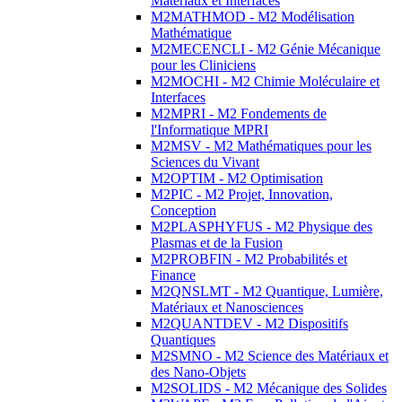
Matériaux et Interfaces
M2MATHMOD - M2 Modélisation
Mathématique
M2MECENCLI - M2 Génie Mécanique
pour les Cliniciens
M2MOCHI - M2 Chimie Moléculaire et
Interfaces
M2MPRI - M2 Fondements de
l'Informatique MPRI
M2MSV - M2 Mathématiques pour les
Sciences du Vivant
M2OPTIM - M2 Optimisation
M2PIC - M2 Projet, Innovation,
Conception
M2PLASPHYFUS - M2 Physique des
Plasmas et de la Fusion
M2PROBFIN - M2 Probabilités et
Finance
M2QNSLMT - M2 Quantique, Lumière,
Matériaux et Nanosciences
M2QUANTDEV - M2 Dispositifs
Quantiques
M2SMNO - M2 Science des Matériaux et
des Nano-Objets
M2SOLIDS - M2 Mécanique des Solides