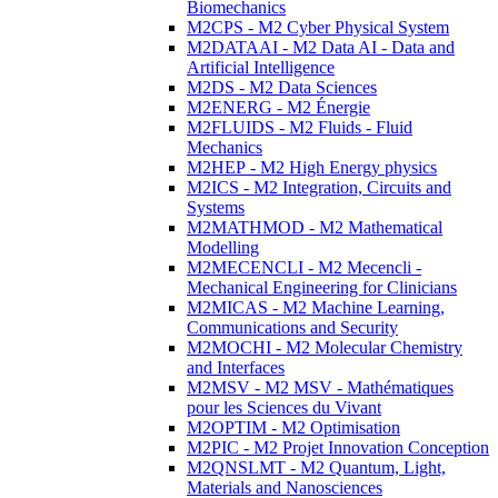
Biomechanics
M2CPS - M2 Cyber Physical System
M2DATAAI - M2 Data AI - Data and
Artificial Intelligence
M2DS - M2 Data Sciences
M2ENERG - M2 Énergie
M2FLUIDS - M2 Fluids - Fluid
Mechanics
M2HEP - M2 High Energy physics
M2ICS - M2 Integration, Circuits and
Systems
M2MATHMOD - M2 Mathematical
Modelling
M2MECENCLI - M2 Mecencli -
Mechanical Engineering for Clinicians
M2MICAS - M2 Machine Learning,
Communications and Security
M2MOCHI - M2 Molecular Chemistry
and Interfaces
M2MSV - M2 MSV - Mathématiques
pour les Sciences du Vivant
M2OPTIM - M2 Optimisation
M2PIC - M2 Projet Innovation Conception
M2QNSLMT - M2 Quantum, Light,
Materials and Nanosciences