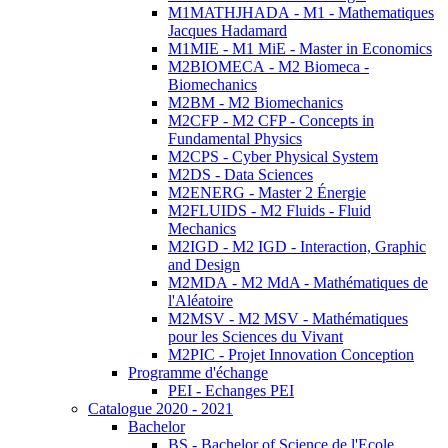
M1MATHJHADA - M1 - Mathematiques
Jacques Hadamard
M1MIE - M1 MiE - Master in Economics
M2BIOMECA - M2 Biomeca -
Biomechanics
M2BM - M2 Biomechanics
M2CFP - M2 CFP - Concepts in
Fundamental Physics
M2CPS - Cyber Physical System
M2DS - Data Sciences
M2ENERG - Master 2 Énergie
M2FLUIDS - M2 Fluids - Fluid
Mechanics
M2IGD - M2 IGD - Interaction, Graphic
and Design
M2MDA - M2 MdA - Mathématiques de
l'Aléatoire
M2MSV - M2 MSV - Mathématiques
pour les Sciences du Vivant
M2PIC - Projet Innovation Conception
Programme d'échange
PEI - Echanges PEI
Catalogue 2020 - 2021
Bachelor
BS - Bachelor of Science de l'Ecole