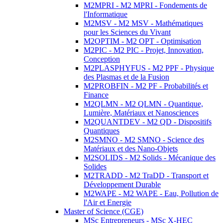
M2MPRI - M2 MPRI - Fondements de
l'Informatique
M2MSV - M2 MSV - Mathématiques
pour les Sciences du Vivant
M2OPTIM - M2 OPT - Optimisation
M2PIC - M2 PIC - Projet, Innovation,
Conception
M2PLASPHYFUS - M2 PPF - Physique
des Plasmas et de la Fusion
M2PROBFIN - M2 PF - Probabilités et
Finance
M2QLMN - M2 QLMN - Quantique,
Lumière, Matériaux et Nanosciences
M2QUANTDEV - M2 QD - Dispositifs
Quantiques
M2SMNO - M2 SMNO - Science des
Matériaux et des Nano-Objets
M2SOLIDS - M2 Solids - Mécanique des
Solides
M2TRADD - M2 TraDD - Transport et
Développement Durable
M2WAPE - M2 WAPE - Eau, Pollution de
l'Air et Energie
Master of Science (CGE)
MSc Entrepreneurs - MSc X-HEC