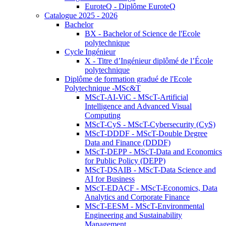
EuroteQ - Diplôme EuroteQ
Catalogue 2025 - 2026
Bachelor
BX - Bachelor of Science de l'Ecole
polytechnique
Cycle Ingénieur
X - Titre d’Ingénieur diplômé de l’École
polytechnique
Diplôme de formation gradué de l'Ecole
Polytechnique -MSc&T
MScT-AI-ViC - MScT-Artificial
Intelligence and Advanced Visual
Computing
MScT-CyS - MScT-Cybersecurity (CyS)
MScT-DDDF - MScT-Double Degree
Data and Finance (DDDF)
MScT-DEPP - MScT-Data and Economics
for Public Policy (DEPP)
MScT-DSAIB - MScT-Data Science and
AI for Business
MScT-EDACF - MScT-Economics, Data
Analytics and Corporate Finance
MScT-EESM - MScT-Environmental
Engineering and Sustainability
Management