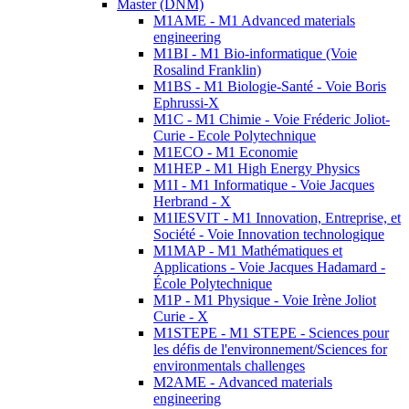
Master (DNM)
M1AME - M1 Advanced materials
engineering
M1BI - M1 Bio-informatique (Voie
Rosalind Franklin)
M1BS - M1 Biologie-Santé - Voie Boris
Ephrussi-X
M1C - M1 Chimie - Voie Fréderic Joliot-
Curie - Ecole Polytechnique
M1ECO - M1 Economie
M1HEP - M1 High Energy Physics
M1I - M1 Informatique - Voie Jacques
Herbrand - X
M1IESVIT - M1 Innovation, Entreprise, et
Société - Voie Innovation technologique
M1MAP - M1 Mathématiques et
Applications - Voie Jacques Hadamard -
École Polytechnique
M1P - M1 Physique - Voie Irène Joliot
Curie - X
M1STEPE - M1 STEPE - Sciences pour
les défis de l'environnement/Sciences for
environmentals challenges
M2AME - Advanced materials
engineering