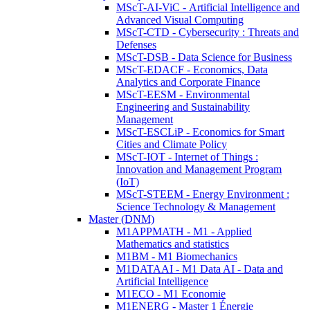
MScT-AI-ViC - Artificial Intelligence and
Advanced Visual Computing
MScT-CTD - Cybersecurity : Threats and
Defenses
MScT-DSB - Data Science for Business
MScT-EDACF - Economics, Data
Analytics and Corporate Finance
MScT-EESM - Environmental
Engineering and Sustainability
Management
MScT-ESCLiP - Economics for Smart
Cities and Climate Policy
MScT-IOT - Internet of Things :
Innovation and Management Program
(IoT)
MScT-STEEM - Energy Environment :
Science Technology & Management
Master (DNM)
M1APPMATH - M1 - Applied
Mathematics and statistics
M1BM - M1 Biomechanics
M1DATAAI - M1 Data AI - Data and
Artificial Intelligence
M1ECO - M1 Economie
M1ENERG - Master 1 Énergie