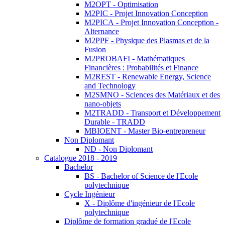
M2OPT - Optimisation
M2PIC - Projet Innovation Conception
M2PICA - Projet Innovation Conception -
Alternance
M2PPF - Physique des Plasmas et de la
Fusion
M2PROBAFI - Mathématiques
Financières : Probabilités et Finance
M2REST - Renewable Energy, Science
and Technology
M2SMNO - Sciences des Matériaux et des
nano-objets
M2TRADD - Transport et Développement
Durable - TRADD
MBIOENT - Master Bio-entrepreneur
Non Diplomant
ND - Non Diplomant
Catalogue 2018 - 2019
Bachelor
BS - Bachelor of Science de l'Ecole
polytechnique
Cycle Ingénieur
X - Diplôme d'ingénieur de l'Ecole
polytechnique
Diplôme de formation gradué de l'Ecole