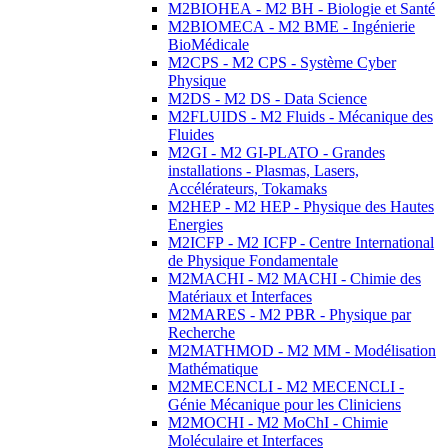
M2BIOHEA - M2 BH - Biologie et Santé
M2BIOMECA - M2 BME - Ingénierie
BioMédicale
M2CPS - M2 CPS - Système Cyber
Physique
M2DS - M2 DS - Data Science
M2FLUIDS - M2 Fluids - Mécanique des
Fluides
M2GI - M2 GI-PLATO - Grandes
installations - Plasmas, Lasers,
Accélérateurs, Tokamaks
M2HEP - M2 HEP - Physique des Hautes
Energies
M2ICFP - M2 ICFP - Centre International
de Physique Fondamentale
M2MACHI - M2 MACHI - Chimie des
Matériaux et Interfaces
M2MARES - M2 PBR - Physique par
Recherche
M2MATHMOD - M2 MM - Modélisation
Mathématique
M2MECENCLI - M2 MECENCLI -
Génie Mécanique pour les Cliniciens
M2MOCHI - M2 MoChI - Chimie
Moléculaire et Interfaces