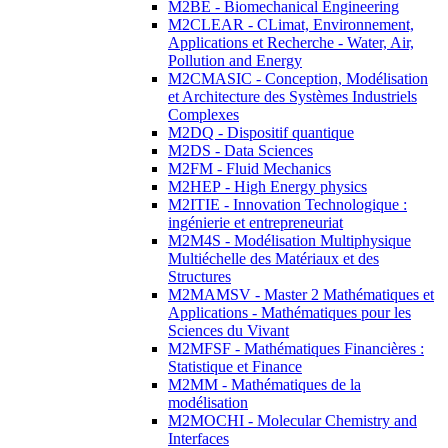
M2BE - Biomechanical Engineering
M2CLEAR - CLimat, Environnement,
Applications et Recherche - Water, Air,
Pollution and Energy
M2CMASIC - Conception, Modélisation
et Architecture des Systèmes Industriels
Complexes
M2DQ - Dispositif quantique
M2DS - Data Sciences
M2FM - Fluid Mechanics
M2HEP - High Energy physics
M2ITIE - Innovation Technologique :
ingénierie et entrepreneuriat
M2M4S - Modélisation Multiphysique
Multiéchelle des Matériaux et des
Structures
M2MAMSV - Master 2 Mathématiques et
Applications - Mathématiques pour les
Sciences du Vivant
M2MFSF - Mathématiques Financières :
Statistique et Finance
M2MM - Mathématiques de la
modélisation
M2MOCHI - Molecular Chemistry and
Interfaces