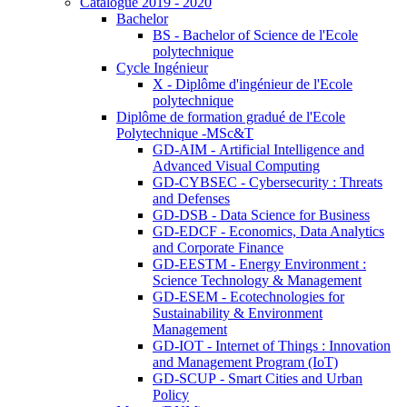
Catalogue 2019 - 2020
Bachelor
BS - Bachelor of Science de l'Ecole
polytechnique
Cycle Ingénieur
X - Diplôme d'ingénieur de l'Ecole
polytechnique
Diplôme de formation gradué de l'Ecole
Polytechnique -MSc&T
GD-AIM - Artificial Intelligence and
Advanced Visual Computing
GD-CYBSEC - Cybersecurity : Threats
and Defenses
GD-DSB - Data Science for Business
GD-EDCF - Economics, Data Analytics
and Corporate Finance
GD-EESTM - Energy Environment :
Science Technology & Management
GD-ESEM - Ecotechnologies for
Sustainability & Environment
Management
GD-IOT - Internet of Things : Innovation
and Management Program (IoT)
GD-SCUP - Smart Cities and Urban
Policy