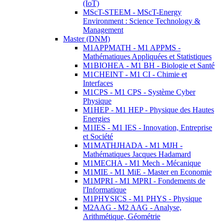
(IoT)
MScT-STEEM - MScT-Energy
Environment : Science Technology &
Management
Master (DNM)
M1APPMATH - M1 APPMS -
Mathématiques Appliquées et Statistiques
M1BIOHEA - M1 BH - Biologie et Santé
M1CHEINT - M1 CI - Chimie et
Interfaces
M1CPS - M1 CPS - Système Cyber
Physique
M1HEP - M1 HEP - Physique des Hautes
Energies
M1IES - M1 IES - Innovation, Entreprise
et Société
M1MATHJHADA - M1 MJH -
Mathématiques Jacques Hadamard
M1MECHA - M1 Mech - Mécanique
M1MIE - M1 MiE - Master en Economie
M1MPRI - M1 MPRI - Fondements de
l'Informatique
M1PHYSICS - M1 PHYS - Physique
M2AAG - M2 AAG - Analyse,
Arithmétique, Géométrie