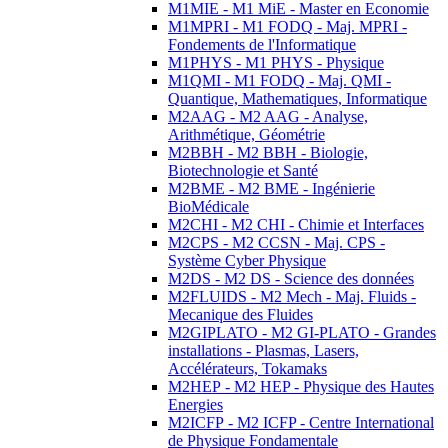
M1MIE - M1 MiE - Master en Economie
M1MPRI - M1 FODQ - Maj. MPRI -
Fondements de l'Informatique
M1PHYS - M1 PHYS - Physique
M1QMI - M1 FODQ - Maj. QMI -
Quantique, Mathematiques, Informatique
M2AAG - M2 AAG - Analyse,
Arithmétique, Géométrie
M2BBH - M2 BBH - Biologie,
Biotechnologie et Santé
M2BME - M2 BME - Ingénierie
BioMédicale
M2CHI - M2 CHI - Chimie et Interfaces
M2CPS - M2 CCSN - Maj. CPS -
Système Cyber Physique
M2DS - M2 DS - Science des données
M2FLUIDS - M2 Mech - Maj. Fluids -
Mecanique des Fluides
M2GIPLATO - M2 GI-PLATO - Grandes
installations - Plasmas, Lasers,
Accélérateurs, Tokamaks
M2HEP - M2 HEP - Physique des Hautes
Energies
M2ICFP - M2 ICFP - Centre International
de Physique Fondamentale