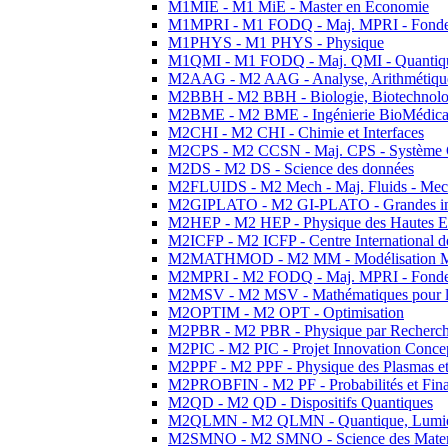
M1MIE - M1 MiE - Master en Economie
M1MPRI - M1 FODQ - Maj. MPRI - Fondeme
M1PHYS - M1 PHYS - Physique
M1QMI - M1 FODQ - Maj. QMI - Quantique
M2AAG - M2 AAG - Analyse, Arithmétique
M2BBH - M2 BBH - Biologie, Biotechnolog
M2BME - M2 BME - Ingénierie BioMédica
M2CHI - M2 CHI - Chimie et Interfaces
M2CPS - M2 CCSN - Maj. CPS - Système 
M2DS - M2 DS - Science des données
M2FLUIDS - M2 Mech - Maj. Fluids - Meca
M2GIPLATO - M2 GI-PLATO - Grandes instal
M2HEP - M2 HEP - Physique des Hautes E
M2ICFP - M2 ICFP - Centre International 
M2MATHMOD - M2 MM - Modélisation M
M2MPRI - M2 FODQ - Maj. MPRI - Fondeme
M2MSV - M2 MSV - Mathématiques pour le
M2OPTIM - M2 OPT - Optimisation
M2PBR - M2 PBR - Physique par Recherc
M2PIC - M2 PIC - Projet Innovation Conce
M2PPF - M2 PPF - Physique des Plasmas et
M2PROBFIN - M2 PF - Probabilités et Fin
M2QD - M2 QD - Dispositifs Quantiques
M2QLMN - M2 QLMN - Quantique, Lumiere
M2SMNO - M2 SMNO - Science des Materi