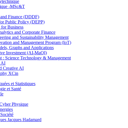
lytechnique
hnique -MSc&T
and Finance (DDDF)
r Public Policy (DEPP)
for Business
ytics and Corporate Finance
ring and Sustainability Management
ovation and Management Program (IoT)
ls, Graphs and Applications
ive Investment (AI-MaQI)
: Science Technology & Management
 AI
 Creative AI
aphy XCin
es et Statistiques
ie et Santé
le
Cyber Physique
nergies
 Société
es Jacques Hadamard