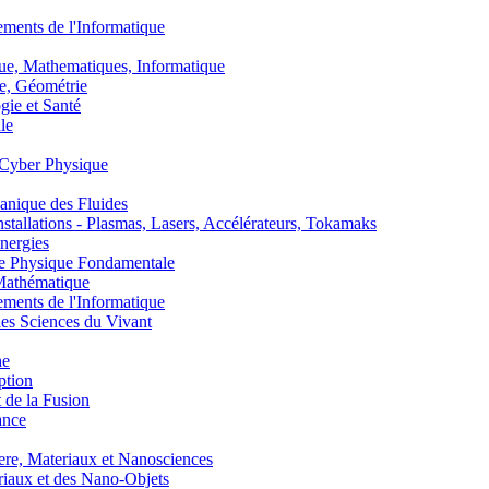
nts de l'Informatique
, Mathematiques, Informatique
, Géométrie
ie et Santé
le
Cyber Physique
nique des Fluides
lations - Plasmas, Lasers, Accélérateurs, Tokamaks
nergies
de Physique Fondamentale
athématique
nts de l'Informatique
s Sciences du Vivant
he
ption
 de la Fusion
ance
, Materiaux et Nanosciences
aux et des Nano-Objets