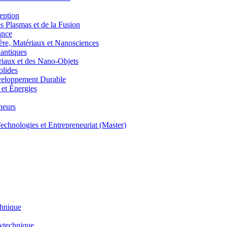
eption
lasmas et de la Fusion
ance
, Matériaux et Nanosciences
ntiques
aux et des Nano-Objets
lides
eloppement Durable
et Énergies
neurs
hnologies et Entrepreneuriat (Master)
chnique
lytechnique