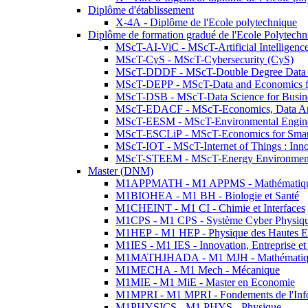
Diplôme d'établissement
X-4A - Diplôme de l'Ecole polytechnique
Diplôme de formation gradué de l'Ecole Polytec
MScT-AI-ViC - MScT-Artificial Intelligen
MScT-CyS - MScT-Cybersecurity (CyS)
MScT-DDDF - MScT-Double Degree Data 
MScT-DEPP - MScT-Data and Economics fo
MScT-DSB - MScT-Data Science for Busin
MScT-EDACF - MScT-Economics, Data Anal
MScT-EESM - MScT-Environmental Enginee
MScT-ESCLiP - MScT-Economics for Smart 
MScT-IOT - MScT-Internet of Things : Inn
MScT-STEEM - MScT-Energy Environment 
Master (DNM)
M1APPMATH - M1 APPMS - Mathématiques A
M1BIOHEA - M1 BH - Biologie et Santé
M1CHEINT - M1 CI - Chimie et Interfaces
M1CPS - M1 CPS - Système Cyber Physiq
M1HEP - M1 HEP - Physique des Hautes E
M1IES - M1 IES - Innovation, Entreprise et
M1MATHJHADA - M1 MJH - Mathématiqu
M1MECHA - M1 Mech - Mécanique
M1MIE - M1 MiE - Master en Economie
M1MPRI - M1 MPRI - Fondements de l'Inf
M1PHYSICS - M1 PHYS - Physique