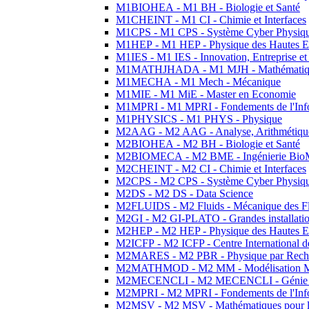
M1BIOHEA - M1 BH - Biologie et Santé
M1CHEINT - M1 CI - Chimie et Interfaces
M1CPS - M1 CPS - Système Cyber Physiq
M1HEP - M1 HEP - Physique des Hautes E
M1IES - M1 IES - Innovation, Entreprise et
M1MATHJHADA - M1 MJH - Mathématiqu
M1MECHA - M1 Mech - Mécanique
M1MIE - M1 MiE - Master en Economie
M1MPRI - M1 MPRI - Fondements de l'Inf
M1PHYSICS - M1 PHYS - Physique
M2AAG - M2 AAG - Analyse, Arithmétique
M2BIOHEA - M2 BH - Biologie et Santé
M2BIOMECA - M2 BME - Ingénierie BioM
M2CHEINT - M2 CI - Chimie et Interfaces
M2CPS - M2 CPS - Système Cyber Physiq
M2DS - M2 DS - Data Science
M2FLUIDS - M2 Fluids - Mécanique des Fl
M2GI - M2 GI-PLATO - Grandes installation
M2HEP - M2 HEP - Physique des Hautes E
M2ICFP - M2 ICFP - Centre International 
M2MARES - M2 PBR - Physique par Rech
M2MATHMOD - M2 MM - Modélisation M
M2MECENCLI - M2 MECENCLI - Génie Méc
M2MPRI - M2 MPRI - Fondements de l'Inf
M2MSV - M2 MSV - Mathématiques pour le