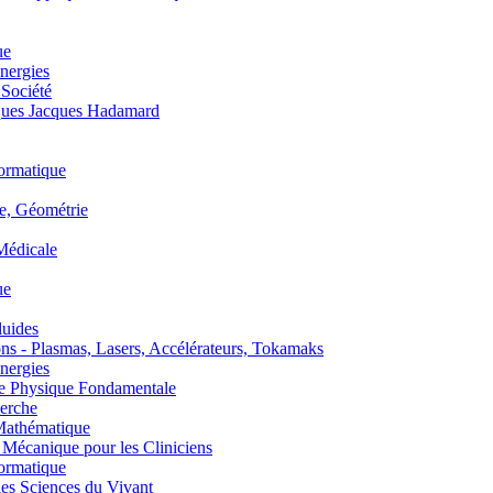
ue
nergies
 Société
es Jacques Hadamard
ormatique
, Géométrie
édicale
ue
uides
s - Plasmas, Lasers, Accélérateurs, Tokamaks
nergies
de Physique Fondamentale
erche
athématique
anique pour les Cliniciens
ormatique
s Sciences du Vivant