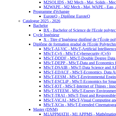
M2SOLIDS - M2 Mech - Maj. Solids - Meca
M2WAPE - M2 Mech - Maj. WAPE - Eau, Air
Programme d'échange
EuroteQ - Diplôme EuroteQ
Catalogue 2025 - 2026
Bachelor
BX - Bachelor of Science de l'Ecole polyte
Cycle Ingénieur
X - Titre d’Ingénieur diplômé de l’École po
Diplôme de formation gradué de l'Ecole Polytec
MScT-AI-ViC - MScT-Artificial Intelligen
MScT-CyS - MScT-Cybersecurity (CyS)
MScT-DDDF - MScT-Double Degree Data 
MScT-DEPP - MScT-Data and Economics fo
MScT-DSAIB - MScT-Data Science and AI 
MScT-EDACF - MScT-Economics, Data Anal
MScT-EESM - MScT-Environmental Enginee
MScT-ESCLiP - MScT-Economics for Smart 
MScT-IOT - MScT-Internet of Things : Inn
MScT-STEEM - MScT-Energy Environment 
MScT-TRAI - MScT-Trust and Responsible
MScT-ViCAI - MScT-Visual Computing and
MScT-XCin - MScT-Extended Cinematogr
Master (DNM)
M1APPMATH - M1 APPMS - Mathématiques A