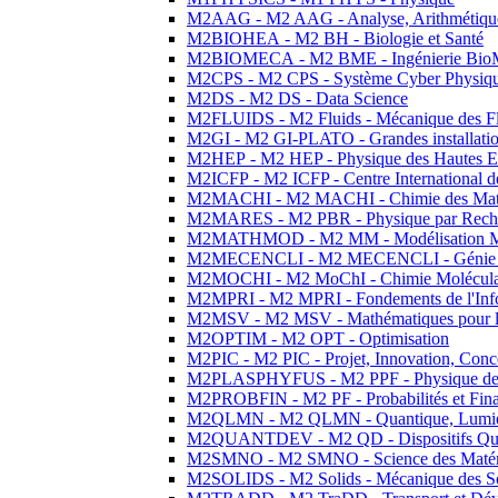
M2AAG - M2 AAG - Analyse, Arithmétique
M2BIOHEA - M2 BH - Biologie et Santé
M2BIOMECA - M2 BME - Ingénierie BioM
M2CPS - M2 CPS - Système Cyber Physiq
M2DS - M2 DS - Data Science
M2FLUIDS - M2 Fluids - Mécanique des Fl
M2GI - M2 GI-PLATO - Grandes installation
M2HEP - M2 HEP - Physique des Hautes E
M2ICFP - M2 ICFP - Centre International 
M2MACHI - M2 MACHI - Chimie des Matéri
M2MARES - M2 PBR - Physique par Rech
M2MATHMOD - M2 MM - Modélisation M
M2MECENCLI - M2 MECENCLI - Génie Méc
M2MOCHI - M2 MoChI - Chimie Moléculaire
M2MPRI - M2 MPRI - Fondements de l'Inf
M2MSV - M2 MSV - Mathématiques pour le
M2OPTIM - M2 OPT - Optimisation
M2PIC - M2 PIC - Projet, Innovation, Conc
M2PLASPHYFUS - M2 PPF - Physique des P
M2PROBFIN - M2 PF - Probabilités et Fin
M2QLMN - M2 QLMN - Quantique, Lumière
M2QUANTDEV - M2 QD - Dispositifs Qua
M2SMNO - M2 SMNO - Science des Matéri
M2SOLIDS - M2 Solids - Mécanique des So