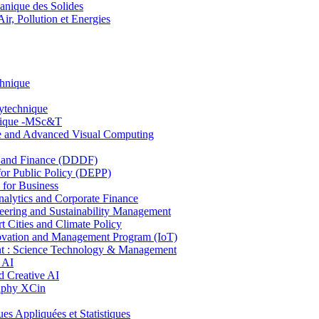
nique des Solides
, Pollution et Energies
chnique
lytechnique
hnique -MSc&T
ce and Advanced Visual Computing
and Finance (DDDF)
r Public Policy (DEPP)
for Business
ytics and Corporate Finance
ring and Sustainability Management
Cities and Climate Policy
ovation and Management Program (IoT)
: Science Technology & Management
 AI
 Creative AI
aphy XCin
ppliquées et Statistiques