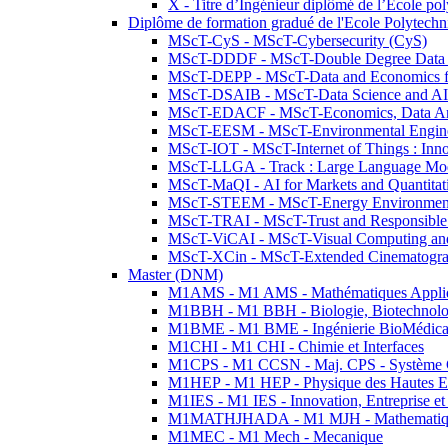
X - Titre d’Ingénieur diplômé de l’École po
Diplôme de formation gradué de l'Ecole Polytec
MScT-CyS - MScT-Cybersecurity (CyS)
MScT-DDDF - MScT-Double Degree Data 
MScT-DEPP - MScT-Data and Economics fo
MScT-DSAIB - MScT-Data Science and AI 
MScT-EDACF - MScT-Economics, Data Anal
MScT-EESM - MScT-Environmental Enginee
MScT-IOT - MScT-Internet of Things : Inn
MScT-LLGA - Track : Large Language Mode
MScT-MaQI - AI for Markets and Quantitat
MScT-STEEM - MScT-Energy Environment 
MScT-TRAI - MScT-Trust and Responsible
MScT-ViCAI - MScT-Visual Computing and
MScT-XCin - MScT-Extended Cinematogr
Master (DNM)
M1AMS - M1 AMS - Mathématiques Appliqué
M1BBH - M1 BBH - Biologie, Biotechnolog
M1BME - M1 BME - Ingénierie BioMédica
M1CHI - M1 CHI - Chimie et Interfaces
M1CPS - M1 CCSN - Maj. CPS - Système 
M1HEP - M1 HEP - Physique des Hautes E
M1IES - M1 IES - Innovation, Entreprise et
M1MATHJHADA - M1 MJH - Mathematiqu
M1MEC - M1 Mech - Mecanique