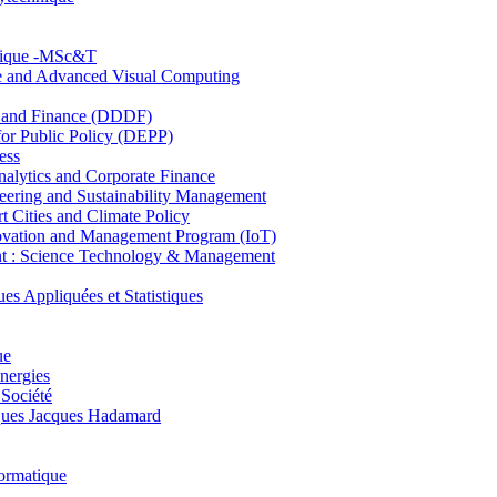
hnique -MSc&T
ce and Advanced Visual Computing
and Finance (DDDF)
r Public Policy (DEPP)
ess
ytics and Corporate Finance
ring and Sustainability Management
Cities and Climate Policy
ovation and Management Program (IoT)
: Science Technology & Management
ppliquées et Statistiques
ue
nergies
 Société
es Jacques Hadamard
ormatique