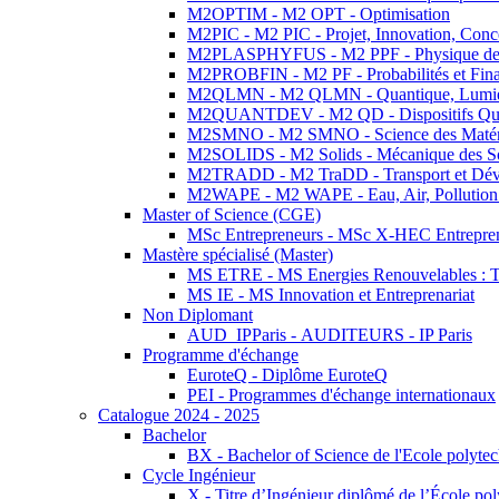
M2OPTIM - M2 OPT - Optimisation
M2PIC - M2 PIC - Projet, Innovation, Conc
M2PLASPHYFUS - M2 PPF - Physique des P
M2PROBFIN - M2 PF - Probabilités et Fin
M2QLMN - M2 QLMN - Quantique, Lumière
M2QUANTDEV - M2 QD - Dispositifs Qua
M2SMNO - M2 SMNO - Science des Matéri
M2SOLIDS - M2 Solids - Mécanique des So
M2TRADD - M2 TraDD - Transport et Dév
M2WAPE - M2 WAPE - Eau, Air, Pollution 
Master of Science (CGE)
MSc Entrepreneurs - MSc X-HEC Entrepre
Mastère spécialisé (Master)
MS ETRE - MS Energies Renouvelables : Tec
MS IE - MS Innovation et Entreprenariat
Non Diplomant
AUD_IPParis - AUDITEURS - IP Paris
Programme d'échange
EuroteQ - Diplôme EuroteQ
PEI - Programmes d'échange internationaux
Catalogue 2024 - 2025
Bachelor
BX - Bachelor of Science de l'Ecole polyte
Cycle Ingénieur
X - Titre d’Ingénieur diplômé de l’École po