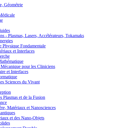
, Géométrie
édicale
ue
uides
s - Plasmas, Lasers, Accélérateurs, Tokamaks
nergies
de Physique Fondamentale
aux et Interfaces
erche
athématique
anique pour les Cliniciens
 et Interfaces
ormatique
s Sciences du Vivant
eption
lasmas et de la Fusion
ance
, Matériaux et Nanosciences
ntiques
aux et des Nano-Objets
lides