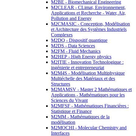
M2BE - Biomechanical Engineering
M2CLEAR - CLimat, Environnement,
Applications et Recherche - Water, Air,
Pollution and Energy
M2CMASIC - Conception, Modélisation
et Architecture des Systèmes Industriels
Complexes
M2DQ - Dispositif quantique
M2DS - Data Sciences
M2FM - Fluid Mechanics
M2HEP - High Energy physics
M2ITIE - Innovation Technologique :
ingénierie et entrepreneuriat
M2M4S - Modélisation Multiphysique
Multiéchelle des Matériaux et des
Structures
M2MAMSV - Master 2 Mathématiques et
Applications - Mathématiques pour les
Sciences du Vivant
M2MFSF - Mathématiques Financières :
Statistique et Finance
M2MM - Mathématiques de la
modélisation
M2MOCHI - Molecular Chemistry and
Interfaces