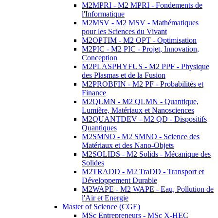
M2MPRI - M2 MPRI - Fondements de
l'Informatique
M2MSV - M2 MSV - Mathématiques
pour les Sciences du Vivant
M2OPTIM - M2 OPT - Optimisation
M2PIC - M2 PIC - Projet, Innovation,
Conception
M2PLASPHYFUS - M2 PPF - Physique
des Plasmas et de la Fusion
M2PROBFIN - M2 PF - Probabilités et
Finance
M2QLMN - M2 QLMN - Quantique,
Lumière, Matériaux et Nanosciences
M2QUANTDEV - M2 QD - Dispositifs
Quantiques
M2SMNO - M2 SMNO - Science des
Matériaux et des Nano-Objets
M2SOLIDS - M2 Solids - Mécanique des
Solides
M2TRADD - M2 TraDD - Transport et
Développement Durable
M2WAPE - M2 WAPE - Eau, Pollution de
l'Air et Energie
Master of Science (CGE)
MSc Entrepreneurs - MSc X-HEC