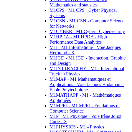
Mathematics and statistics
M1CPS - M1 CPS - Cyber Physical
Systems
M1CSN - M1 CSN - Computer Science
for Networks
M1CYBER - M1 Cyber - Cybersecurity
M1HPDA - M1 HPDA - High
Performance Data Analytics
M1I - M1 Informatique - Voie Jacques
Herbrand - X
M1IGD - M1 IGD - Interaction, Graphic
and Design
M1INTTRACPHY - M1 - International
Track in Physics
M1MAP - M1 Mathématiques et
Applications - Voie Jacques Hadamard -
École Polytechnique
M1MATHAPP - M1 - Mathématiques
Appliquées
M1MPRI - M1 MPRI - Foudations of
Computer Science
M1P - M1 Physique - Voie Irène Joliot
Curie - X
M1PHYSICS - M1 - Physics