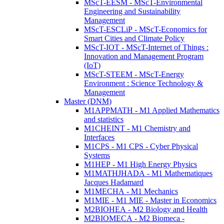
MScT-EESM - MScT-Environmental
Engineering and Sustainability
Management
MScT-ESCLiP - MScT-Economics for
Smart Cities and Climate Policy
MScT-IOT - MScT-Internet of Things :
Innovation and Management Program
(IoT)
MScT-STEEM - MScT-Energy
Environment : Science Technology &
Management
Master (DNM)
M1APPMATH - M1 Applied Mathematics
and statistics
M1CHEINT - M1 Chemistry and
Interfaces
M1CPS - M1 CPS - Cyber Physical
Systems
M1HEP - M1 High Energy Physics
M1MATHJHADA - M1 Mathematiques
Jacques Hadamard
M1MECHA - M1 Mechanics
M1MIE - M1 MIE - Master in Economics
M2BIOHEA - M2 Biology and Health
M2BIOMECA - M2 Biomeca -