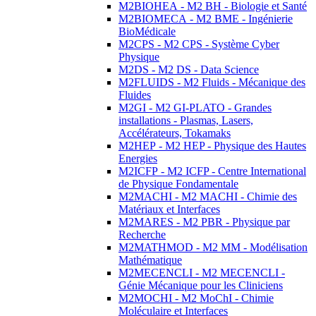
M2BIOHEA - M2 BH - Biologie et Santé
M2BIOMECA - M2 BME - Ingénierie
BioMédicale
M2CPS - M2 CPS - Système Cyber
Physique
M2DS - M2 DS - Data Science
M2FLUIDS - M2 Fluids - Mécanique des
Fluides
M2GI - M2 GI-PLATO - Grandes
installations - Plasmas, Lasers,
Accélérateurs, Tokamaks
M2HEP - M2 HEP - Physique des Hautes
Energies
M2ICFP - M2 ICFP - Centre International
de Physique Fondamentale
M2MACHI - M2 MACHI - Chimie des
Matériaux et Interfaces
M2MARES - M2 PBR - Physique par
Recherche
M2MATHMOD - M2 MM - Modélisation
Mathématique
M2MECENCLI - M2 MECENCLI -
Génie Mécanique pour les Cliniciens
M2MOCHI - M2 MoChI - Chimie
Moléculaire et Interfaces