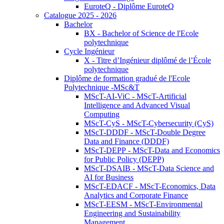
EuroteQ - Diplôme EuroteQ
Catalogue 2025 - 2026
Bachelor
BX - Bachelor of Science de l'Ecole
polytechnique
Cycle Ingénieur
X - Titre d’Ingénieur diplômé de l’École
polytechnique
Diplôme de formation gradué de l'Ecole
Polytechnique -MSc&T
MScT-AI-ViC - MScT-Artificial
Intelligence and Advanced Visual
Computing
MScT-CyS - MScT-Cybersecurity (CyS)
MScT-DDDF - MScT-Double Degree
Data and Finance (DDDF)
MScT-DEPP - MScT-Data and Economics
for Public Policy (DEPP)
MScT-DSAIB - MScT-Data Science and
AI for Business
MScT-EDACF - MScT-Economics, Data
Analytics and Corporate Finance
MScT-EESM - MScT-Environmental
Engineering and Sustainability
Management