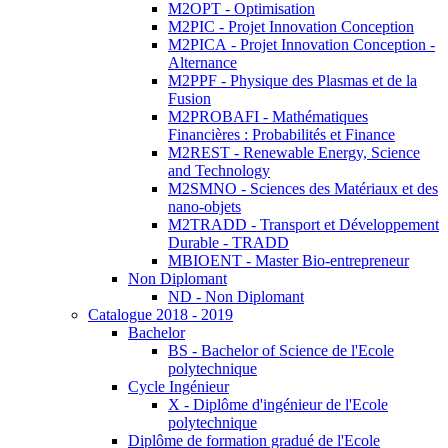
M2OPT - Optimisation
M2PIC - Projet Innovation Conception
M2PICA - Projet Innovation Conception -
Alternance
M2PPF - Physique des Plasmas et de la
Fusion
M2PROBAFI - Mathématiques
Financières : Probabilités et Finance
M2REST - Renewable Energy, Science
and Technology
M2SMNO - Sciences des Matériaux et des
nano-objets
M2TRADD - Transport et Développement
Durable - TRADD
MBIOENT - Master Bio-entrepreneur
Non Diplomant
ND - Non Diplomant
Catalogue 2018 - 2019
Bachelor
BS - Bachelor of Science de l'Ecole
polytechnique
Cycle Ingénieur
X - Diplôme d'ingénieur de l'Ecole
polytechnique
Diplôme de formation gradué de l'Ecole