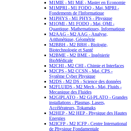
M1MIE - M1 MiE - Master en Economie
M1MPRI - M1 FODQ - Maj. MPRI -
Fondements de l'Informatique
M1PHYS - M1 PHYS - Physique
M1QMI - M1 FODQ - Maj. QMI -
Quantique, Mathematiques, Informatique
M2AAG - M2 AAG - Analyse,
Arithmétique, Géométrie
M2BBH - M2 BBH - Biologie,
Biotechnologie et Santé
M2BME - M2 BME - Ingénierie
BioMédicale
M2CHI - M2 CHI - Chimie et Interfaces
M2CPS - M2 CCSN - Maj. CPS -
Système Cyber Physique
M2DS - M2 DS - Science des données
M2FLUIDS - M2 Mech - Maj. Fluids -
Mecanique des Fluides
M2GIPLATO - M2 GI-PLATO - Grandes
installations - Plasmas, Lasers,
Accélérateurs, Tokamaks
M2HEP - M2 HEP - Physique des Hautes
Energies
M2ICFP - M2 ICFP - Centre International
de Physique Fondamentale