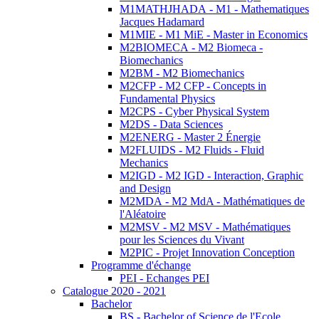
M1MATHJHADA - M1 - Mathematiques
Jacques Hadamard
M1MIE - M1 MiE - Master in Economics
M2BIOMECA - M2 Biomeca -
Biomechanics
M2BM - M2 Biomechanics
M2CFP - M2 CFP - Concepts in
Fundamental Physics
M2CPS - Cyber Physical System
M2DS - Data Sciences
M2ENERG - Master 2 Énergie
M2FLUIDS - M2 Fluids - Fluid
Mechanics
M2IGD - M2 IGD - Interaction, Graphic
and Design
M2MDA - M2 MdA - Mathématiques de
l'Aléatoire
M2MSV - M2 MSV - Mathématiques
pour les Sciences du Vivant
M2PIC - Projet Innovation Conception
Programme d'échange
PEI - Echanges PEI
Catalogue 2020 - 2021
Bachelor
BS - Bachelor of Science de l'Ecole