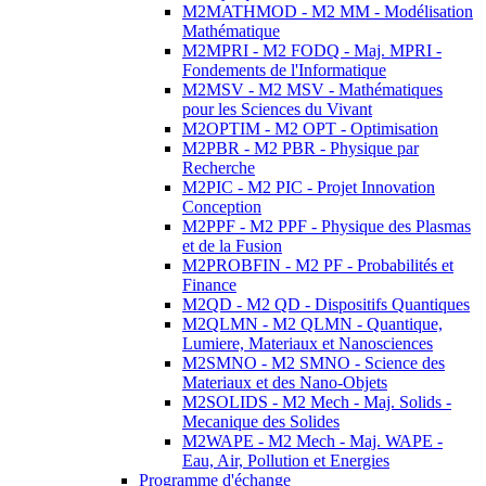
M2MATHMOD - M2 MM - Modélisation
Mathématique
M2MPRI - M2 FODQ - Maj. MPRI -
Fondements de l'Informatique
M2MSV - M2 MSV - Mathématiques
pour les Sciences du Vivant
M2OPTIM - M2 OPT - Optimisation
M2PBR - M2 PBR - Physique par
Recherche
M2PIC - M2 PIC - Projet Innovation
Conception
M2PPF - M2 PPF - Physique des Plasmas
et de la Fusion
M2PROBFIN - M2 PF - Probabilités et
Finance
M2QD - M2 QD - Dispositifs Quantiques
M2QLMN - M2 QLMN - Quantique,
Lumiere, Materiaux et Nanosciences
M2SMNO - M2 SMNO - Science des
Materiaux et des Nano-Objets
M2SOLIDS - M2 Mech - Maj. Solids -
Mecanique des Solides
M2WAPE - M2 Mech - Maj. WAPE -
Eau, Air, Pollution et Energies
Programme d'échange