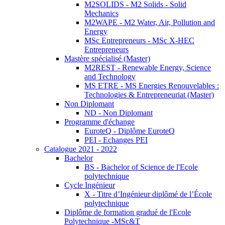
M2SOLIDS - M2 Solids - Solid
Mechanics
M2WAPE - M2 Water, Air, Pollution and
Energy
MSc Entrepreneurs - MSc X-HEC
Entrepreneurs
Mastère spécialisé (Master)
M2REST - Renewable Energy, Science
and Technology
MS ETRE - MS Energies Renouvelables :
Technologies & Entrepreneuriat (Master)
Non Diplomant
ND - Non Diplomant
Programme d'échange
EuroteQ - Diplôme EuroteQ
PEI - Echanges PEI
Catalogue 2021 - 2022
Bachelor
BS - Bachelor of Science de l'Ecole
polytechnique
Cycle Ingénieur
X - Titre d’Ingénieur diplômé de l’École
polytechnique
Diplôme de formation gradué de l'Ecole
Polytechnique -MSc&T