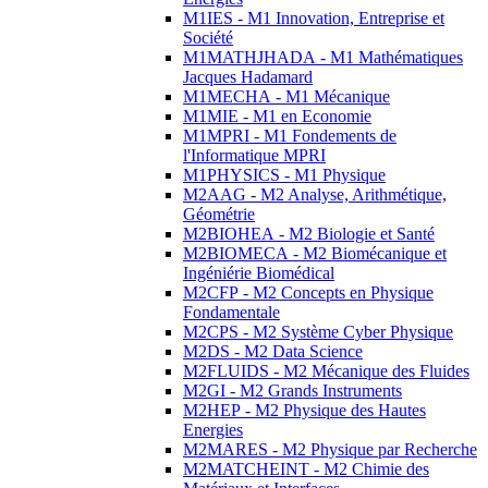
M1IES - M1 Innovation, Entreprise et
Société
M1MATHJHADA - M1 Mathématiques
Jacques Hadamard
M1MECHA - M1 Mécanique
M1MIE - M1 en Economie
M1MPRI - M1 Fondements de
l'Informatique MPRI
M1PHYSICS - M1 Physique
M2AAG - M2 Analyse, Arithmétique,
Géométrie
M2BIOHEA - M2 Biologie et Santé
M2BIOMECA - M2 Biomécanique et
Ingéniérie Biomédical
M2CFP - M2 Concepts en Physique
Fondamentale
M2CPS - M2 Système Cyber Physique
M2DS - M2 Data Science
M2FLUIDS - M2 Mécanique des Fluides
M2GI - M2 Grands Instruments
M2HEP - M2 Physique des Hautes
Energies
M2MARES - M2 Physique par Recherche
M2MATCHEINT - M2 Chimie des