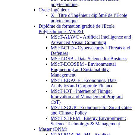
polytechnique
Cycle Ingénieur
X - Titre d’Ingénieur diplômé de l’École
polytechnique
Diplôme de formation gradué de l'Ecole
Polytechnique -MSc&T
MScT-AIAVC - Artificial Intelligence and
Advanced Visual Computing
MScT-CTD - Cybersecurity : Threats and
Defenses
MScT-DSB - Data Science for Business
MScT-ECOSEM - Environmental
Engineering and Sustainability
Management
MScT-EDACF - Economics, Data
Analytics and Corporate Finance
MScT-IOT - Internet of Things :
Innovation and Management Program
(IoT)
MScT-SCUP - Economics for Smart Cities
and Climate Policy
MScT-STEEM - Energy Environment :
Science Technology & Management
Master (DNM)
M1APPMATH - M1 - Applied