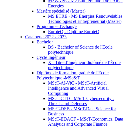
M2WAPE - M2 Eau, Pollution de l'Air et
Energies
Mastère spécialisé (Master)
MS ETRE - MS Energies Renouvelables :
Technologies et Entrepreneuriat (Master)
Programme d'échange
EuroteQ - Diplôme EuroteQ
Catalogue 2022 - 2023
Bachelor
BS - Bachelor of Science de l'Ecole
polytechnique
Cycle Ingénieur
X - Titre d’Ingénieur diplômé de l’École
polytechnique
Diplôme de formation gradué de l'Ecole
Polytechnique -MSc&T
MScT-AI-ViC - MScT-Artificial
Intelligence and Advanced Visual
Computing
MScT-CTD - MScT-Cybersecurity :
Threats and Defenses
MScT-DSB - MScT-Data Science for
Business
MScT-EDACF - MScT-Economics, Data
Analytics and Corporate Finance