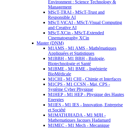
Environment : Science Technology &
Management
MScT-TRAI - MScT-Trust and
Responsible AI
MScT-ViCAI - MScT-Visual Computing
and Creative AI
MScT-XCin - MScT-Extended
Cinematography XCin
Master (DNM)
M1AMS - M1 AMS - Mathématiques
Appliquées et Statistiques
M1BBH - M1 BBH - Biologie,
Biotechnologie et Santé
M1BME - M1 BME - Ingénierie
BioMédicale
M1CHI - M1 CHI - Chimie et Interfaces
M1CPS - M1 CCSN - Maj. CPS -
Système Cyber Physique
M1HEP - M1 HEP - Physique des Hautes
Energies
M1IES - M1 IES - Innovation, Entreprise
et Société
M1MATHJHADA - M1 MJH -
Mathematiques Jacques Hadamard
M1MEC - M1 Mech - Mecanique