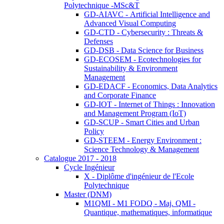
Polytechnique -MSc&T
GD-AIAVC - Artificial Intelligence and
Advanced Visual Computing
GD-CTD - Cybersecurity : Threats &
Defenses
GD-DSB - Data Science for Business
GD-ECOSEM - Ecotechnologies for
Sustainability & Environment
Management
GD-EDACF - Economics, Data Analytics
and Corporate Finance
GD-IOT - Internet of Things : Innovation
and Management Program (IoT)
GD-SCUP - Smart Cities and Urban
Policy
GD-STEEM - Energy Environment :
Science Technology & Management
Catalogue 2017 - 2018
Cycle Ingénieur
X - Diplôme d'ingénieur de l'Ecole
Polytechnique
Master (DNM)
M1QMI - M1 FODQ - Maj. QMI -
Quantique, mathematiques, informatique