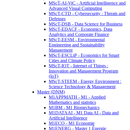
MScT-AI-ViC - Artificial Intelligence and
Advanced Visual Computing
MScT-CTD - Cybersecurity : Threats and
Defenses
MScT-DSB - Data Science for Business
MScT-EDACF - Economics, Data
Analytics and Corporate Finance
MScT-EESM - Environmental
Engineering and Sustainability
Management
MScT-ESCLiP - Economics for Smart
Cities and Climate Policy
MScT-IOT - Internet of Things :
Innovation and Management Program
(IoT)
MScT-STEEM - Energy Environment :
Science Technology & Management
Master (DNM)
M1APPMATH - M1 - Applied
Mathematics and statistics
M1BM - M1 Biomechanics
M1DATAAI - M1 Data AI - Data and
Artificial Intelligence
M1ECO - M1 Economie
M1ENERG - Master 1 Énergie