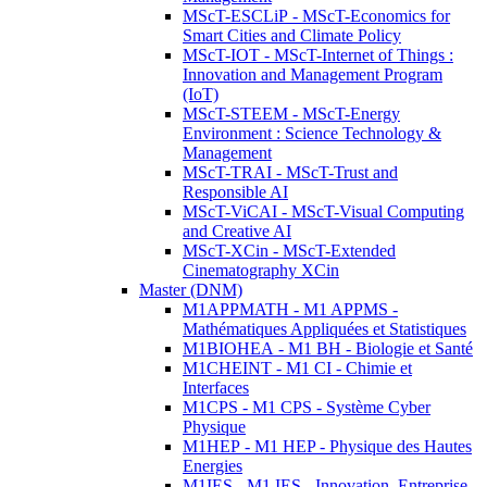
MScT-ESCLiP - MScT-Economics for
Smart Cities and Climate Policy
MScT-IOT - MScT-Internet of Things :
Innovation and Management Program
(IoT)
MScT-STEEM - MScT-Energy
Environment : Science Technology &
Management
MScT-TRAI - MScT-Trust and
Responsible AI
MScT-ViCAI - MScT-Visual Computing
and Creative AI
MScT-XCin - MScT-Extended
Cinematography XCin
Master (DNM)
M1APPMATH - M1 APPMS -
Mathématiques Appliquées et Statistiques
M1BIOHEA - M1 BH - Biologie et Santé
M1CHEINT - M1 CI - Chimie et
Interfaces
M1CPS - M1 CPS - Système Cyber
Physique
M1HEP - M1 HEP - Physique des Hautes
Energies
M1IES - M1 IES - Innovation, Entreprise