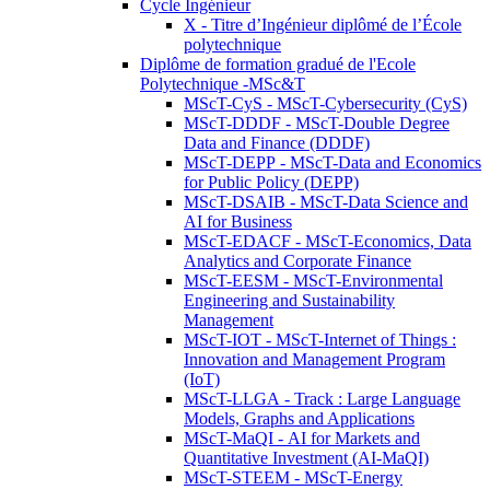
Cycle Ingénieur
X - Titre d’Ingénieur diplômé de l’École
polytechnique
Diplôme de formation gradué de l'Ecole
Polytechnique -MSc&T
MScT-CyS - MScT-Cybersecurity (CyS)
MScT-DDDF - MScT-Double Degree
Data and Finance (DDDF)
MScT-DEPP - MScT-Data and Economics
for Public Policy (DEPP)
MScT-DSAIB - MScT-Data Science and
AI for Business
MScT-EDACF - MScT-Economics, Data
Analytics and Corporate Finance
MScT-EESM - MScT-Environmental
Engineering and Sustainability
Management
MScT-IOT - MScT-Internet of Things :
Innovation and Management Program
(IoT)
MScT-LLGA - Track : Large Language
Models, Graphs and Applications
MScT-MaQI - AI for Markets and
Quantitative Investment (AI-MaQI)
MScT-STEEM - MScT-Energy