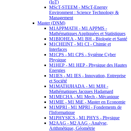
(IoT)
MScT-STEEM - MScT-Energy
Environment : Science Technology &
Management
Master (DNM)
M1APPMATH - M1 APPMS -
Mathématiques Appliquées et Statistiques
M1BIOHEA - M1 BH - Biologie et Santé
M1CHEINT - M1 CI - Chimie et
Interfaces
M1CPS - M1 CPS - Système Cyber
Physique
M1HEP - M1 HEP - Physique des Hautes
Energies
M1IES - M1 IES - Innovation, Entreprise
et Société
M1MATHJHADA - M1 MJH -
Mathématiques Jacques Hadamard
M1MECHA - M1 Mech - Mécanique
M1MIE - M1 MiE - Master en Economie
M1MPRI - M1 MPRI - Fondements de
l'Informatique
M1PHYSICS - M1 PHYS - Physique
M2AAG - M2 AAG - Analyse,
Arithmétique, Géométrie