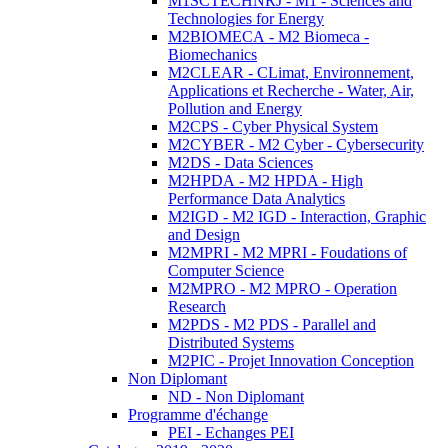
M1SCTECHNRJ - M1 - Sciences and
Technologies for Energy
M2BIOMECA - M2 Biomeca -
Biomechanics
M2CLEAR - CLimat, Environnement,
Applications et Recherche - Water, Air,
Pollution and Energy
M2CPS - Cyber Physical System
M2CYBER - M2 Cyber - Cybersecurity
M2DS - Data Sciences
M2HPDA - M2 HPDA - High
Performance Data Analytics
M2IGD - M2 IGD - Interaction, Graphic
and Design
M2MPRI - M2 MPRI - Foudations of
Computer Science
M2MPRO - M2 MPRO - Operation
Research
M2PDS - M2 PDS - Parallel and
Distributed Systems
M2PIC - Projet Innovation Conception
Non Diplomant
ND - Non Diplomant
Programme d'échange
PEI - Echanges PEI