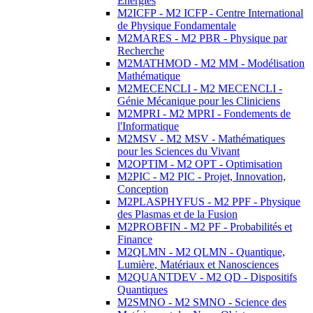
Energies
M2ICFP - M2 ICFP - Centre International
de Physique Fondamentale
M2MARES - M2 PBR - Physique par
Recherche
M2MATHMOD - M2 MM - Modélisation
Mathématique
M2MECENCLI - M2 MECENCLI -
Génie Mécanique pour les Cliniciens
M2MPRI - M2 MPRI - Fondements de
l'Informatique
M2MSV - M2 MSV - Mathématiques
pour les Sciences du Vivant
M2OPTIM - M2 OPT - Optimisation
M2PIC - M2 PIC - Projet, Innovation,
Conception
M2PLASPHYFUS - M2 PPF - Physique
des Plasmas et de la Fusion
M2PROBFIN - M2 PF - Probabilités et
Finance
M2QLMN - M2 QLMN - Quantique,
Lumière, Matériaux et Nanosciences
M2QUANTDEV - M2 QD - Dispositifs
Quantiques
M2SMNO - M2 SMNO - Science des