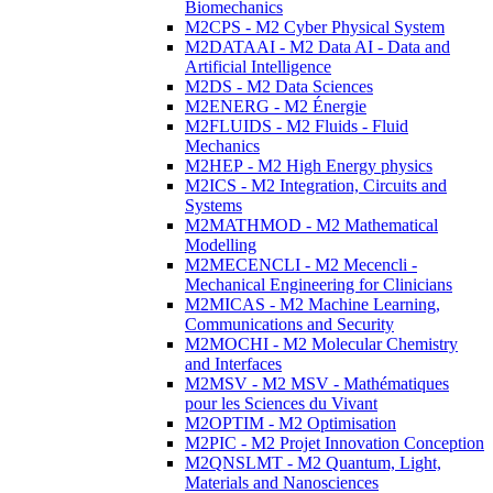
Biomechanics
M2CPS - M2 Cyber Physical System
M2DATAAI - M2 Data AI - Data and
Artificial Intelligence
M2DS - M2 Data Sciences
M2ENERG - M2 Énergie
M2FLUIDS - M2 Fluids - Fluid
Mechanics
M2HEP - M2 High Energy physics
M2ICS - M2 Integration, Circuits and
Systems
M2MATHMOD - M2 Mathematical
Modelling
M2MECENCLI - M2 Mecencli -
Mechanical Engineering for Clinicians
M2MICAS - M2 Machine Learning,
Communications and Security
M2MOCHI - M2 Molecular Chemistry
and Interfaces
M2MSV - M2 MSV - Mathématiques
pour les Sciences du Vivant
M2OPTIM - M2 Optimisation
M2PIC - M2 Projet Innovation Conception
M2QNSLMT - M2 Quantum, Light,
Materials and Nanosciences