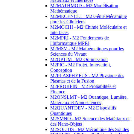
Matériaux et Interfaces
M2MATHMOD - M2 Modélisation
Mathématique
M2MECENCLI - M2 Génie Mécanique
pour les Cliniciens
M2MOCHI - M2 Chimie Moléculaire et
Interfaces
M2MPRI - M2 Fondements de
l'Informatique MPRI
M2MSV - M2 Mathématiques pour les
Sciences du Vivant
M2OPTIM - M2 Optimisation
M2PIC - M2 Projet, Innovation,
Conception
M2PLASPHYFUS - M2 Physique des
Plasmas et de la Fusion
M2PROBFIN - M2 Probabilités et
Finance
M2QNSLMT - M2 Quantique, Lumière,
Matériaux et Nanosciences
M2QUANTDEV - M2 Dispositifs
Quantiques
M2SMNO - M2 Science des Matériaux et
des Nano-Objets
M2SOLIDS - M2 Mécanique des Solides