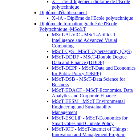
X - Titre d’Ingénieur diplômé de l’École
polytechnique
Diplôme d'établissement
X-4A - Diplôme de l'Ecole polytechnique
Diplôme de formation gradué de l'Ecole
Polytechnique -MSc&T
MScT-AI-ViC - MScT-Artificial
Intelligence and Advanced Visual
Computing
MScT-CyS - MScT-Cybersecurity (CyS)
MScT-DDDF - MScT-Double Degree
Data and Finance (DDDF)
MScT-DEPP - MScT-Data and Economics
for Public Policy (DEPP)
MScT-DSB - MScT-Data Science for
Business
MScT-EDACF - MScT-Economics, Data
Analytics and Corporate Finance
MScT-EESM - MScT-Environmental
Engineering and Sustainability
Management
MScT-ESCLiP - MScT-Economics for
Smart Cities and Climate Policy
MScT-IOT - MScT-Internet of Things :
Innovation and Management Program