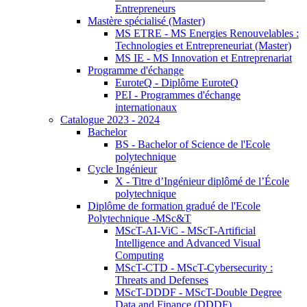
Entrepreneurs
Mastère spécialisé (Master)
MS ETRE - MS Energies Renouvelables :
Technologies et Entrepreneuriat (Master)
MS IE - MS Innovation et Entreprenariat
Programme d'échange
EuroteQ - Diplôme EuroteQ
PEI - Programmes d'échange
internationaux
Catalogue 2023 - 2024
Bachelor
BS - Bachelor of Science de l'Ecole
polytechnique
Cycle Ingénieur
X - Titre d’Ingénieur diplômé de l’École
polytechnique
Diplôme de formation gradué de l'Ecole
Polytechnique -MSc&T
MScT-AI-ViC - MScT-Artificial
Intelligence and Advanced Visual
Computing
MScT-CTD - MScT-Cybersecurity :
Threats and Defenses
MScT-DDDF - MScT-Double Degree
Data and Finance (DDDF)