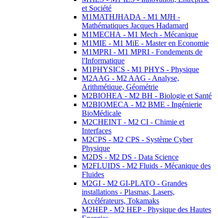
et Société
M1MATHJHADA - M1 MJH -
Mathématiques Jacques Hadamard
M1MECHA - M1 Mech - Mécanique
M1MIE - M1 MiE - Master en Economie
M1MPRI - M1 MPRI - Fondements de
l'Informatique
M1PHYSICS - M1 PHYS - Physique
M2AAG - M2 AAG - Analyse,
Arithmétique, Géométrie
M2BIOHEA - M2 BH - Biologie et Santé
M2BIOMECA - M2 BME - Ingénierie
BioMédicale
M2CHEINT - M2 CI - Chimie et
Interfaces
M2CPS - M2 CPS - Système Cyber
Physique
M2DS - M2 DS - Data Science
M2FLUIDS - M2 Fluids - Mécanique des
Fluides
M2GI - M2 GI-PLATO - Grandes
installations - Plasmas, Lasers,
Accélérateurs, Tokamaks
M2HEP - M2 HEP - Physique des Hautes