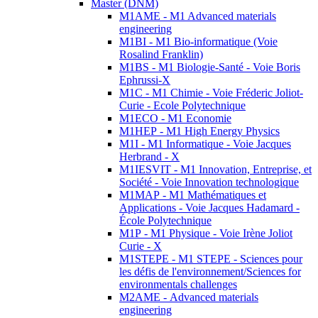
Master (DNM)
M1AME - M1 Advanced materials
engineering
M1BI - M1 Bio-informatique (Voie
Rosalind Franklin)
M1BS - M1 Biologie-Santé - Voie Boris
Ephrussi-X
M1C - M1 Chimie - Voie Fréderic Joliot-
Curie - Ecole Polytechnique
M1ECO - M1 Economie
M1HEP - M1 High Energy Physics
M1I - M1 Informatique - Voie Jacques
Herbrand - X
M1IESVIT - M1 Innovation, Entreprise, et
Société - Voie Innovation technologique
M1MAP - M1 Mathématiques et
Applications - Voie Jacques Hadamard -
École Polytechnique
M1P - M1 Physique - Voie Irène Joliot
Curie - X
M1STEPE - M1 STEPE - Sciences pour
les défis de l'environnement/Sciences for
environmentals challenges
M2AME - Advanced materials
engineering