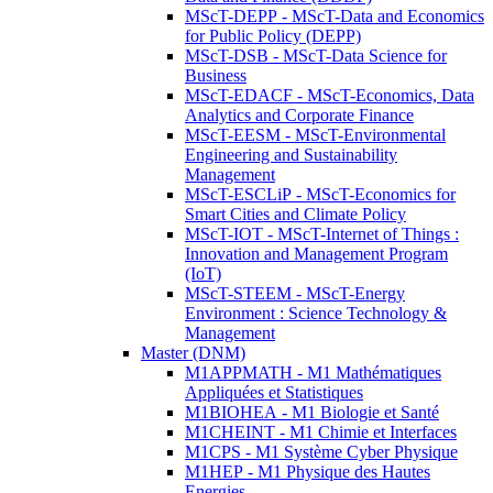
MScT-DEPP - MScT-Data and Economics
for Public Policy (DEPP)
MScT-DSB - MScT-Data Science for
Business
MScT-EDACF - MScT-Economics, Data
Analytics and Corporate Finance
MScT-EESM - MScT-Environmental
Engineering and Sustainability
Management
MScT-ESCLiP - MScT-Economics for
Smart Cities and Climate Policy
MScT-IOT - MScT-Internet of Things :
Innovation and Management Program
(IoT)
MScT-STEEM - MScT-Energy
Environment : Science Technology &
Management
Master (DNM)
M1APPMATH - M1 Mathématiques
Appliquées et Statistiques
M1BIOHEA - M1 Biologie et Santé
M1CHEINT - M1 Chimie et Interfaces
M1CPS - M1 Système Cyber Physique
M1HEP - M1 Physique des Hautes
Energies