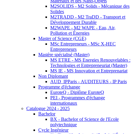
Matériaux et des Nano-Objets
M2SOLIDS - M2 Solids - Mécanique des
Solides
M2TRADD - M2 TraDD - Transport et
Développement Durable
M2WAPE - M2 WAPE - Eau, Air,
Pollution et Énergies
Master of Science (CGE)
MSc Entrepreneurs - MSc X-HEC
Entrepreneurs
Mastère spécialisé (Master)
MS ETRE - MS Energies Renouvelables :
Technologies et Entrepreneuriat (Master)
MS IE - MS Innovation et Entreprenariat
Non Diplomant
AUD_IPParis - AUDITEURS - IP Paris
Programme d'échange
EuroteQ - Diplôme EuroteQ
PEI - Programmes d'échange
internationaux
Catalogue 2024 - 2025
Bachelor
BX - Bachelor of Science de l'Ecole
polytechnique
Cycle Ingénieur