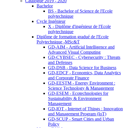
Catalogue 2019 - 2020
Bachelor
BS - Bachelor of Science de l'Ecole
polytechnique
Cycle Ingénieur
X - Diplôme d'ingénieur de l'Ecole
polytechnique
Diplôme de formation gradué de l'Ecole
Polytechnique -MSc&T
GD-AIM - Artificial Intelligence and
Advanced Visual Computing
GD-CYBSEC - Cybersecurity : Threats
and Defenses
GD-DSB - Data Science for Business
GD-EDCF - Economics, Data Analytics
and Corporate Finance
GD-EESTM - Energy Environment :
Science Technology & Management
GD-ESEM - Ecotechnologies for
Sustainability & Environment
Management
GD-IOT - Internet of Things : Innovation
and Management Program (IoT)
GD-SCUP - Smart Cities and Urban
Policy