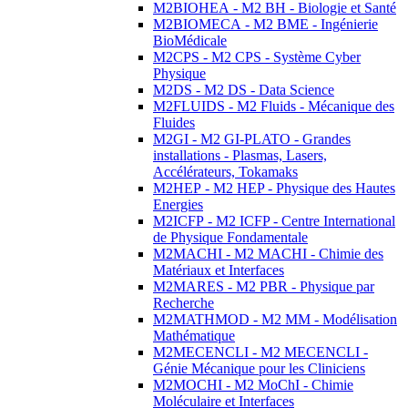
M2BIOHEA - M2 BH - Biologie et Santé
M2BIOMECA - M2 BME - Ingénierie
BioMédicale
M2CPS - M2 CPS - Système Cyber
Physique
M2DS - M2 DS - Data Science
M2FLUIDS - M2 Fluids - Mécanique des
Fluides
M2GI - M2 GI-PLATO - Grandes
installations - Plasmas, Lasers,
Accélérateurs, Tokamaks
M2HEP - M2 HEP - Physique des Hautes
Energies
M2ICFP - M2 ICFP - Centre International
de Physique Fondamentale
M2MACHI - M2 MACHI - Chimie des
Matériaux et Interfaces
M2MARES - M2 PBR - Physique par
Recherche
M2MATHMOD - M2 MM - Modélisation
Mathématique
M2MECENCLI - M2 MECENCLI -
Génie Mécanique pour les Cliniciens
M2MOCHI - M2 MoChI - Chimie
Moléculaire et Interfaces