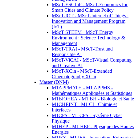
MScT-ESCLiP - MScT-Economics for
Smart Cities and Climate Policy
MScT-IOT - MScT-Internet of Things :
Innovation and Management Program
(IoT)
MScT-STEEM - MScT-Energy
Environment : Science Technology &
Management
MScT-TRAI - MScT-Trust and
Responsible AI
MScT-ViCAI - MScT-Visual Computing
and Creative AI
MScT-XCin - MScT-Extended
Cinematography XCin
Master (DNM)
M1APPMATH - M1 APPMS -
Mathématiques Appliquées et Statistiques
M1BIOHEA - M1 BH - Biologie et Santé
M1CHEINT - M1 CI - Chimie et
Interfaces
M1CPS - M1 CPS - Système Cyber
Physique
M1HEP - M1 HEP - Physique des Hautes
Energies
M1IES - M1 IES - Innovation, Entreprise