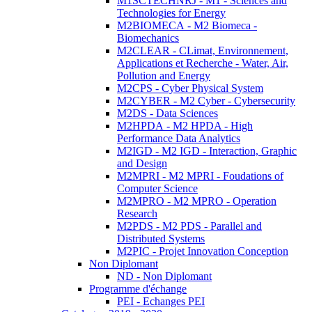
M1SCTECHNRJ - M1 - Sciences and
Technologies for Energy
M2BIOMECA - M2 Biomeca -
Biomechanics
M2CLEAR - CLimat, Environnement,
Applications et Recherche - Water, Air,
Pollution and Energy
M2CPS - Cyber Physical System
M2CYBER - M2 Cyber - Cybersecurity
M2DS - Data Sciences
M2HPDA - M2 HPDA - High
Performance Data Analytics
M2IGD - M2 IGD - Interaction, Graphic
and Design
M2MPRI - M2 MPRI - Foudations of
Computer Science
M2MPRO - M2 MPRO - Operation
Research
M2PDS - M2 PDS - Parallel and
Distributed Systems
M2PIC - Projet Innovation Conception
Non Diplomant
ND - Non Diplomant
Programme d'échange
PEI - Echanges PEI