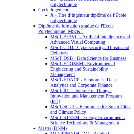
polytechnique
Cycle Ingénieur
X - Titre d’Ingénieur diplômé de l’École
polytechnique
Diplôme de formation gradué de l'Ecole
Polytechnique -MSc&T
MScT-AIAVC - Artificial Intelligence and
Advanced Visual Computing
MScT-CTD - Cybersecurity : Threats and
Defenses
MScT-DSB - Data Science for Business
MScT-ECOSEM - Environmental
Engineering and Sustainability
Management
MScT-EDACF - Economics, Data
Analytics and Corporate Finance
MScT-IOT - Internet of Things :
Innovation and Management Program
(IoT)
MScT-SCUP - Economics for Smart Cities
and Climate Policy
MScT-STEEM - Energy Environment :
Science Technology & Management
Master (DNM)
M1APPMATH - M1 - Applied