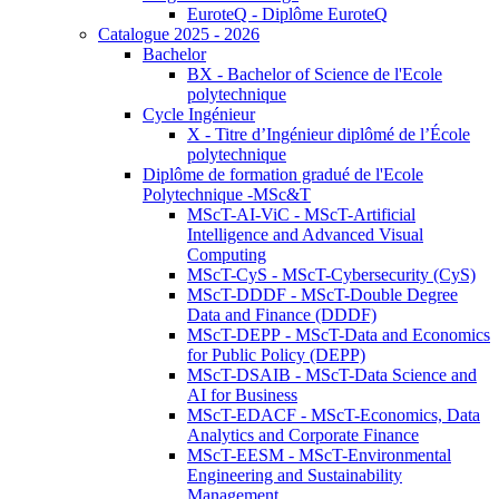
EuroteQ - Diplôme EuroteQ
Catalogue 2025 - 2026
Bachelor
BX - Bachelor of Science de l'Ecole
polytechnique
Cycle Ingénieur
X - Titre d’Ingénieur diplômé de l’École
polytechnique
Diplôme de formation gradué de l'Ecole
Polytechnique -MSc&T
MScT-AI-ViC - MScT-Artificial
Intelligence and Advanced Visual
Computing
MScT-CyS - MScT-Cybersecurity (CyS)
MScT-DDDF - MScT-Double Degree
Data and Finance (DDDF)
MScT-DEPP - MScT-Data and Economics
for Public Policy (DEPP)
MScT-DSAIB - MScT-Data Science and
AI for Business
MScT-EDACF - MScT-Economics, Data
Analytics and Corporate Finance
MScT-EESM - MScT-Environmental
Engineering and Sustainability
Management