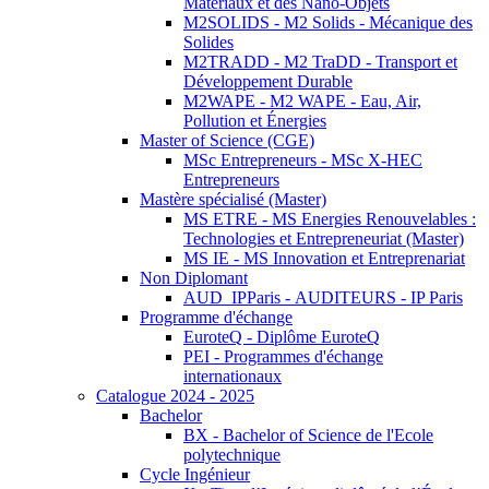
Matériaux et des Nano-Objets
M2SOLIDS - M2 Solids - Mécanique des
Solides
M2TRADD - M2 TraDD - Transport et
Développement Durable
M2WAPE - M2 WAPE - Eau, Air,
Pollution et Énergies
Master of Science (CGE)
MSc Entrepreneurs - MSc X-HEC
Entrepreneurs
Mastère spécialisé (Master)
MS ETRE - MS Energies Renouvelables :
Technologies et Entrepreneuriat (Master)
MS IE - MS Innovation et Entreprenariat
Non Diplomant
AUD_IPParis - AUDITEURS - IP Paris
Programme d'échange
EuroteQ - Diplôme EuroteQ
PEI - Programmes d'échange
internationaux
Catalogue 2024 - 2025
Bachelor
BX - Bachelor of Science de l'Ecole
polytechnique
Cycle Ingénieur