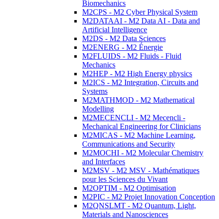
Biomechanics
M2CPS - M2 Cyber Physical System
M2DATAAI - M2 Data AI - Data and
Artificial Intelligence
M2DS - M2 Data Sciences
M2ENERG - M2 Énergie
M2FLUIDS - M2 Fluids - Fluid
Mechanics
M2HEP - M2 High Energy physics
M2ICS - M2 Integration, Circuits and
Systems
M2MATHMOD - M2 Mathematical
Modelling
M2MECENCLI - M2 Mecencli -
Mechanical Engineering for Clinicians
M2MICAS - M2 Machine Learning,
Communications and Security
M2MOCHI - M2 Molecular Chemistry
and Interfaces
M2MSV - M2 MSV - Mathématiques
pour les Sciences du Vivant
M2OPTIM - M2 Optimisation
M2PIC - M2 Projet Innovation Conception
M2QNSLMT - M2 Quantum, Light,
Materials and Nanosciences