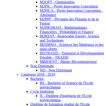
M2OPT - Optimisation
M2PIC - Projet Innovation Conception
M2PICA - Projet Innovation Conception -
Alternance
M2PPF - Physique des Plasmas et de la
Fusion
M2PROBAFI - Mathématiques
Financières : Probabilités et Finance
M2REST - Renewable Energy, Science
and Technology
M2SMNO - Sciences des Matériaux et des
nano-objets
M2TRADD - Transport et Développement
Durable - TRADD
MBIOENT - Master Bio-entrepreneur
Non Diplomant
ND - Non Diplomant
Catalogue 2018 - 2019
Bachelor
BS - Bachelor of Science de l'Ecole
polytechnique
Cycle Ingénieur
X - Diplôme d'ingénieur de l'Ecole
polytechnique
Diplôme de formation gradué de l'Ecole