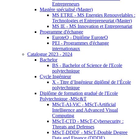
Entrepreneurs
Mastère spécialisé (Master)
MS ETRE - MS Energies Renouvelables :
Technologies et Entrepreneuriat (Master)
MS IE - MS Innovation et Entreprenariat
Programme d'échange
EuroteQ - Diplôme EuroteQ
PEI - Programmes d'échange
internationaux
Catalogue 2023 - 2024
Bachelor
BS - Bachelor of Science de l'Ecole
polytechnique
Cycle Ingénieur
X - Titre d’Ingénieur diplômé de l’École
polytechnique
Diplôme de formation gradué de l'Ecole
Polytechnique -MSc&T
MScT-AI-ViC - MScT-Artificial
Intelligence and Advanced Visual
Computing
MScT-CTD - MScT-Cybersecurity :
Threats and Defenses
MScT-DDDF - MScT-Double Degree
Data and Finance (DDDF)