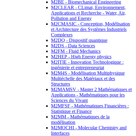
M2BE - Biomechanical Engineering
M2CLEAR - CLimat, Environnement,
Applications et Recherche - Water, Air,
Pollution and Energy
M2CMASIC - Conception, Modélisation
et Architecture des Systèmes Industriels
Complexes
M2DQ - Dispositif quantique
M2DS - Data Sciences
M2FM - Fluid Mechanics
M2HEP - High Energy physics
M2ITIE - Innovation Technologique :
ingénierie et entrepreneuriat
M2M4S - Modélisation Multiphysique
Multiéchelle des Matériaux et des
Structures
M2MAMSV - Master 2 Mathématiques et
Applications - Mathématiques pour les
Sciences du Vivant
M2MFSF - Mathématiques Financières :
Statistique et Finance
M2MM - Mathématiques de la
modélisation
M2MOCHI - Molecular Chemistry and
Interfaces