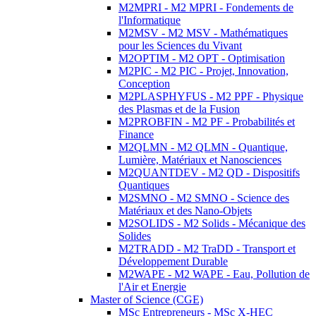
M2MPRI - M2 MPRI - Fondements de
l'Informatique
M2MSV - M2 MSV - Mathématiques
pour les Sciences du Vivant
M2OPTIM - M2 OPT - Optimisation
M2PIC - M2 PIC - Projet, Innovation,
Conception
M2PLASPHYFUS - M2 PPF - Physique
des Plasmas et de la Fusion
M2PROBFIN - M2 PF - Probabilités et
Finance
M2QLMN - M2 QLMN - Quantique,
Lumière, Matériaux et Nanosciences
M2QUANTDEV - M2 QD - Dispositifs
Quantiques
M2SMNO - M2 SMNO - Science des
Matériaux et des Nano-Objets
M2SOLIDS - M2 Solids - Mécanique des
Solides
M2TRADD - M2 TraDD - Transport et
Développement Durable
M2WAPE - M2 WAPE - Eau, Pollution de
l'Air et Energie
Master of Science (CGE)
MSc Entrepreneurs - MSc X-HEC