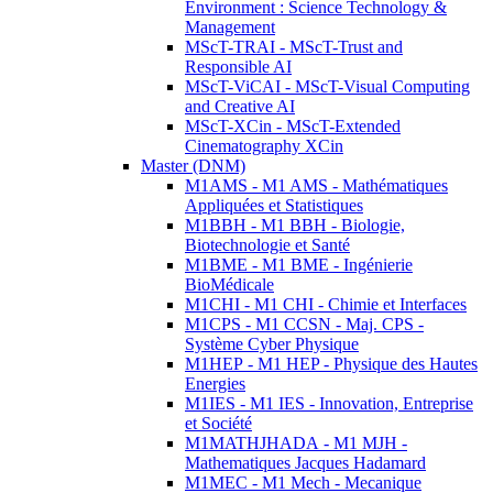
Environment : Science Technology &
Management
MScT-TRAI - MScT-Trust and
Responsible AI
MScT-ViCAI - MScT-Visual Computing
and Creative AI
MScT-XCin - MScT-Extended
Cinematography XCin
Master (DNM)
M1AMS - M1 AMS - Mathématiques
Appliquées et Statistiques
M1BBH - M1 BBH - Biologie,
Biotechnologie et Santé
M1BME - M1 BME - Ingénierie
BioMédicale
M1CHI - M1 CHI - Chimie et Interfaces
M1CPS - M1 CCSN - Maj. CPS -
Système Cyber Physique
M1HEP - M1 HEP - Physique des Hautes
Energies
M1IES - M1 IES - Innovation, Entreprise
et Société
M1MATHJHADA - M1 MJH -
Mathematiques Jacques Hadamard
M1MEC - M1 Mech - Mecanique