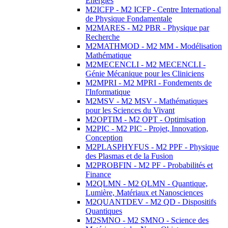
Energies
M2ICFP - M2 ICFP - Centre International
de Physique Fondamentale
M2MARES - M2 PBR - Physique par
Recherche
M2MATHMOD - M2 MM - Modélisation
Mathématique
M2MECENCLI - M2 MECENCLI -
Génie Mécanique pour les Cliniciens
M2MPRI - M2 MPRI - Fondements de
l'Informatique
M2MSV - M2 MSV - Mathématiques
pour les Sciences du Vivant
M2OPTIM - M2 OPT - Optimisation
M2PIC - M2 PIC - Projet, Innovation,
Conception
M2PLASPHYFUS - M2 PPF - Physique
des Plasmas et de la Fusion
M2PROBFIN - M2 PF - Probabilités et
Finance
M2QLMN - M2 QLMN - Quantique,
Lumière, Matériaux et Nanosciences
M2QUANTDEV - M2 QD - Dispositifs
Quantiques
M2SMNO - M2 SMNO - Science des