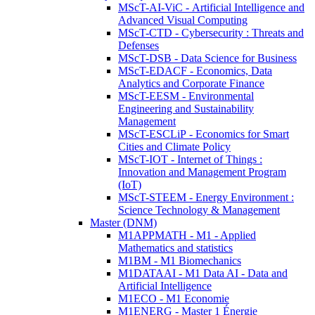
MScT-AI-ViC - Artificial Intelligence and
Advanced Visual Computing
MScT-CTD - Cybersecurity : Threats and
Defenses
MScT-DSB - Data Science for Business
MScT-EDACF - Economics, Data
Analytics and Corporate Finance
MScT-EESM - Environmental
Engineering and Sustainability
Management
MScT-ESCLiP - Economics for Smart
Cities and Climate Policy
MScT-IOT - Internet of Things :
Innovation and Management Program
(IoT)
MScT-STEEM - Energy Environment :
Science Technology & Management
Master (DNM)
M1APPMATH - M1 - Applied
Mathematics and statistics
M1BM - M1 Biomechanics
M1DATAAI - M1 Data AI - Data and
Artificial Intelligence
M1ECO - M1 Economie
M1ENERG - Master 1 Énergie