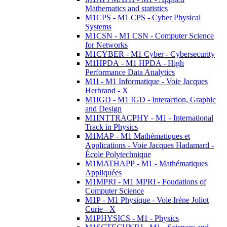
Mathematics and statistics
M1CPS - M1 CPS - Cyber Physical
Systems
M1CSN - M1 CSN - Computer Science
for Networks
M1CYBER - M1 Cyber - Cybersecurity
M1HPDA - M1 HPDA - High
Performance Data Analytics
M1I - M1 Informatique - Voie Jacques
Herbrand - X
M1IGD - M1 IGD - Interaction, Graphic
and Design
M1INTTRACPHY - M1 - International
Track in Physics
M1MAP - M1 Mathématiques et
Applications - Voie Jacques Hadamard -
École Polytechnique
M1MATHAPP - M1 - Mathématiques
Appliquées
M1MPRI - M1 MPRI - Foudations of
Computer Science
M1P - M1 Physique - Voie Irène Joliot
Curie - X
M1PHYSICS - M1 - Physics