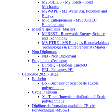
M2SOLIDS - M2 Solids - Solid
Mechanics
M2WAPE - M2 Water, Air, Pollution and
Energy
MSc Entrepreneurs - MSc X-HEC
Entrepreneurs
Mastère spécialisé (Master)
M2REST - Renewable Energy, Science
and Technology
MS ETRE - MS Energies Renouvelables :
Technologies & Entrepreneuriat (Master)
Non Diplomant
ND - Non Diplomant
Programme d'échange
EuroteQ - Diplôme EuroteQ
PEI - Echanges PEI
Catalogue 2021 - 2022
Bachelor
BS - Bachelor of Science de l'Ecole
polytechnique
Cycle Ingénieur
X - Titre d’Ingénieur diplômé de l’École
polytechnique
Diplôme de formation gradué de l'Ecole
Polytechnique -MSc&T