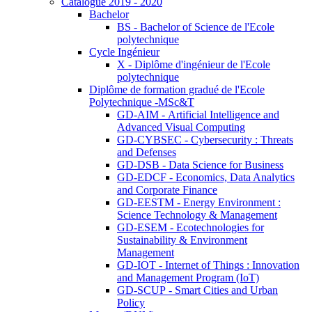
Catalogue 2019 - 2020
Bachelor
BS - Bachelor of Science de l'Ecole
polytechnique
Cycle Ingénieur
X - Diplôme d'ingénieur de l'Ecole
polytechnique
Diplôme de formation gradué de l'Ecole
Polytechnique -MSc&T
GD-AIM - Artificial Intelligence and
Advanced Visual Computing
GD-CYBSEC - Cybersecurity : Threats
and Defenses
GD-DSB - Data Science for Business
GD-EDCF - Economics, Data Analytics
and Corporate Finance
GD-EESTM - Energy Environment :
Science Technology & Management
GD-ESEM - Ecotechnologies for
Sustainability & Environment
Management
GD-IOT - Internet of Things : Innovation
and Management Program (IoT)
GD-SCUP - Smart Cities and Urban
Policy