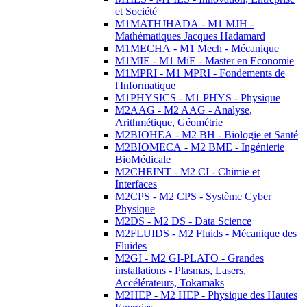
et Société
M1MATHJHADA - M1 MJH -
Mathématiques Jacques Hadamard
M1MECHA - M1 Mech - Mécanique
M1MIE - M1 MiE - Master en Economie
M1MPRI - M1 MPRI - Fondements de
l'Informatique
M1PHYSICS - M1 PHYS - Physique
M2AAG - M2 AAG - Analyse,
Arithmétique, Géométrie
M2BIOHEA - M2 BH - Biologie et Santé
M2BIOMECA - M2 BME - Ingénierie
BioMédicale
M2CHEINT - M2 CI - Chimie et
Interfaces
M2CPS - M2 CPS - Système Cyber
Physique
M2DS - M2 DS - Data Science
M2FLUIDS - M2 Fluids - Mécanique des
Fluides
M2GI - M2 GI-PLATO - Grandes
installations - Plasmas, Lasers,
Accélérateurs, Tokamaks
M2HEP - M2 HEP - Physique des Hautes