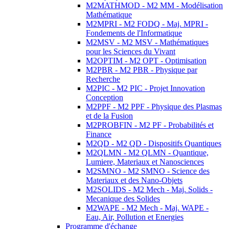
M2MATHMOD - M2 MM - Modélisation
Mathématique
M2MPRI - M2 FODQ - Maj. MPRI -
Fondements de l'Informatique
M2MSV - M2 MSV - Mathématiques
pour les Sciences du Vivant
M2OPTIM - M2 OPT - Optimisation
M2PBR - M2 PBR - Physique par
Recherche
M2PIC - M2 PIC - Projet Innovation
Conception
M2PPF - M2 PPF - Physique des Plasmas
et de la Fusion
M2PROBFIN - M2 PF - Probabilités et
Finance
M2QD - M2 QD - Dispositifs Quantiques
M2QLMN - M2 QLMN - Quantique,
Lumiere, Materiaux et Nanosciences
M2SMNO - M2 SMNO - Science des
Materiaux et des Nano-Objets
M2SOLIDS - M2 Mech - Maj. Solids -
Mecanique des Solides
M2WAPE - M2 Mech - Maj. WAPE -
Eau, Air, Pollution et Energies
Programme d'échange