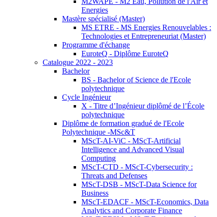
M2WAPE - M2 Eau, Pollution de l'Air et
Energies
Mastère spécialisé (Master)
MS ETRE - MS Energies Renouvelables :
Technologies et Entrepreneuriat (Master)
Programme d'échange
EuroteQ - Diplôme EuroteQ
Catalogue 2022 - 2023
Bachelor
BS - Bachelor of Science de l'Ecole
polytechnique
Cycle Ingénieur
X - Titre d’Ingénieur diplômé de l’École
polytechnique
Diplôme de formation gradué de l'Ecole
Polytechnique -MSc&T
MScT-AI-ViC - MScT-Artificial
Intelligence and Advanced Visual
Computing
MScT-CTD - MScT-Cybersecurity :
Threats and Defenses
MScT-DSB - MScT-Data Science for
Business
MScT-EDACF - MScT-Economics, Data
Analytics and Corporate Finance