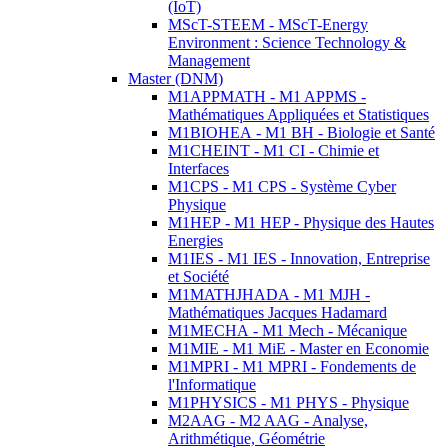
(IoT)
MScT-STEEM - MScT-Energy
Environment : Science Technology &
Management
Master (DNM)
M1APPMATH - M1 APPMS -
Mathématiques Appliquées et Statistiques
M1BIOHEA - M1 BH - Biologie et Santé
M1CHEINT - M1 CI - Chimie et
Interfaces
M1CPS - M1 CPS - Système Cyber
Physique
M1HEP - M1 HEP - Physique des Hautes
Energies
M1IES - M1 IES - Innovation, Entreprise
et Société
M1MATHJHADA - M1 MJH -
Mathématiques Jacques Hadamard
M1MECHA - M1 Mech - Mécanique
M1MIE - M1 MiE - Master en Economie
M1MPRI - M1 MPRI - Fondements de
l'Informatique
M1PHYSICS - M1 PHYS - Physique
M2AAG - M2 AAG - Analyse,
Arithmétique, Géométrie