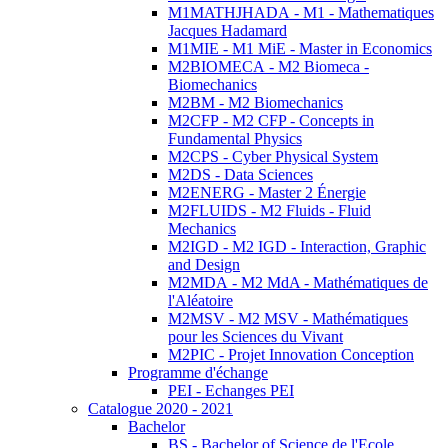
M1MATHJHADA - M1 - Mathematiques
Jacques Hadamard
M1MIE - M1 MiE - Master in Economics
M2BIOMECA - M2 Biomeca -
Biomechanics
M2BM - M2 Biomechanics
M2CFP - M2 CFP - Concepts in
Fundamental Physics
M2CPS - Cyber Physical System
M2DS - Data Sciences
M2ENERG - Master 2 Énergie
M2FLUIDS - M2 Fluids - Fluid
Mechanics
M2IGD - M2 IGD - Interaction, Graphic
and Design
M2MDA - M2 MdA - Mathématiques de
l'Aléatoire
M2MSV - M2 MSV - Mathématiques
pour les Sciences du Vivant
M2PIC - Projet Innovation Conception
Programme d'échange
PEI - Echanges PEI
Catalogue 2020 - 2021
Bachelor
BS - Bachelor of Science de l'Ecole