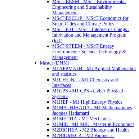
MScT-EESM - MScT-Environmental
Engineering and Sustainability
Management
MScT-ESCLiP - MScT-Economics for
Smart Cities and Climate Policy
MScT-IOT - MScT-Internet of Things :
Innovation and Management Program
(IoT)
MScT-STEEM - MScT-Energy
Environment : Science Technology &
Management
Master (DNM)
M1APPMATH - M1 Applied Mathematics
and statistics
M1CHEINT - M1 Chemistry and
Interfaces
M1CPS - M1 CPS - Cyber Physical
Systems
M1HEP - M1 High Energy Physics
M1MATHJHADA - M1 Mathematiques
Jacques Hadamard
M1MECHA - M1 Mechanics
M1MIE - M1 MIE - Master in Economics
M2BIOHEA - M2 Biology and Health
M2BIOMECA - M2 Biomeca -