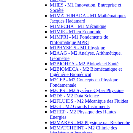
M1IES - M1 Innovation, Entreprise et
Société
M1MATHJHADA - M1 Mathématiques
Jacques Hadamard
M1MECHA - M1 Mécanique
M1MIE - M1 en Economie
M1MPRI - M1 Fondements de
l'Informatique MPRI
M1PHYSICS - M1 Physique
M2AAG - M2 Analyse, Arithmétique,
Géométrie
M2BIOHEA - M2 Biologie et Santé
M2BIOMECA - M2 Biomécanique et
Ingéniérie Biomédical
M2CFP - M2 Concepts en Physique
Fondamentale
M2CPS - M2 Système Cyber Physique
M2DS - M2 Data Science
M2FLUIDS - M2 Mécanique des Fluides
M2GI - M2 Grands Instruments
M2HEP - M2 Physique des Hautes
Energies
M2MARES - M2 Physique par Recherche
M2MATCHEINT - M2 Chimie des