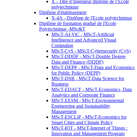
X - Titre d’Ingénieur diplômé de l’École
polytechnique
Diplôme d'établissement
X-4A - Diplôme de l'Ecole polytechnique
Diplôme de formation gradué de l'Ecole
Polytechnique -MSc&T
MScT-AI-ViC - MScT-Artificial
Intelligence and Advanced Visual
Computing
MScT-CyS - MScT-Cybersecurity (CyS)
MScT-DDDF - MScT-Double Degree
Data and Finance (DDDF)
MScT-DEPP - MScT-Data and Economics
for Public Policy (DEPP)
MScT-DSB - MScT-Data Science for
Business
MScT-EDACF - MScT-Economics, Data
Analytics and Corporate Finance
MScT-EESM - MScT-Environmental
Engineering and Sustainability
Management
MScT-ESCLiP - MScT-Economics for
Smart Cities and Climate Policy
MScT-IOT - MScT-Internet of Things :
Innovation and Management Program