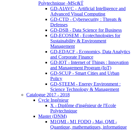
Polytechnique -MSc&T
GD-AIAVC - Artificial Intelligence and
Advanced Visual Computing
GD-CTD - Cybersecurity : Threats &
Defenses
GD-DSB - Data Science for Business
GD-ECOSEM - Ecotechnologies for
Sustainability & Environment
Management
GD-EDACF - Economics, Data Analytics
and Corporate Finance
GD-IOT - Internet of Things : Innovation
and Management Program (IoT)
GD-SCUP - Smart Cities and Urban
Policy
GD-STEEM - Energy Environment :
Science Technology & Management
Catalogue 2017 - 2018
Cycle Ingénieur
X - Diplôme d'ingénieur de l'Ecole
Polytechnique
Master (DNM)
M1QMI - M1 FODQ - Maj. QMI -
Quantique, mathematiques, informatique