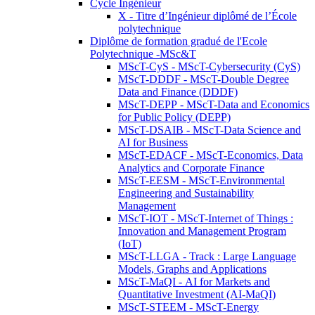
Cycle Ingénieur
X - Titre d’Ingénieur diplômé de l’École
polytechnique
Diplôme de formation gradué de l'Ecole
Polytechnique -MSc&T
MScT-CyS - MScT-Cybersecurity (CyS)
MScT-DDDF - MScT-Double Degree
Data and Finance (DDDF)
MScT-DEPP - MScT-Data and Economics
for Public Policy (DEPP)
MScT-DSAIB - MScT-Data Science and
AI for Business
MScT-EDACF - MScT-Economics, Data
Analytics and Corporate Finance
MScT-EESM - MScT-Environmental
Engineering and Sustainability
Management
MScT-IOT - MScT-Internet of Things :
Innovation and Management Program
(IoT)
MScT-LLGA - Track : Large Language
Models, Graphs and Applications
MScT-MaQI - AI for Markets and
Quantitative Investment (AI-MaQI)
MScT-STEEM - MScT-Energy