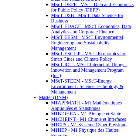
MScT-DEPP - MScT-Data and Economics
for Public Policy (DEPP)
MScT-DSB - MScT-Data Science for
Business
MScT-EDACF - MScT-Economics, Data
Analytics and Corporate Finance
MScT-EESM - MScT-Environmental
Engineering and Sustainability
Management
MScT-ESCLiP - MScT-Economics for
Smart Cities and Climate Policy
MScT-IOT - MScT-Internet of Things :
Innovation and Management Program
(IoT)
MScT-STEEM - MScT-Energy
Environment : Science Technology &
Management
Master (DNM)
M1APPMATH - M1 Mathématiques
Appliquées et Statistiques
M1BIOHEA - M1 Biologie et Santé
M1CHEINT - M1 Chimie et Interfaces
M1CPS - M1 Système Cyber Physique
M1HEP - M1 Physique des Hautes
Energies