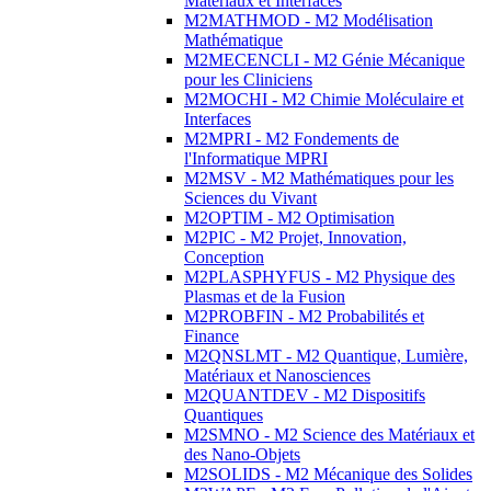
Matériaux et Interfaces
M2MATHMOD - M2 Modélisation
Mathématique
M2MECENCLI - M2 Génie Mécanique
pour les Cliniciens
M2MOCHI - M2 Chimie Moléculaire et
Interfaces
M2MPRI - M2 Fondements de
l'Informatique MPRI
M2MSV - M2 Mathématiques pour les
Sciences du Vivant
M2OPTIM - M2 Optimisation
M2PIC - M2 Projet, Innovation,
Conception
M2PLASPHYFUS - M2 Physique des
Plasmas et de la Fusion
M2PROBFIN - M2 Probabilités et
Finance
M2QNSLMT - M2 Quantique, Lumière,
Matériaux et Nanosciences
M2QUANTDEV - M2 Dispositifs
Quantiques
M2SMNO - M2 Science des Matériaux et
des Nano-Objets
M2SOLIDS - M2 Mécanique des Solides