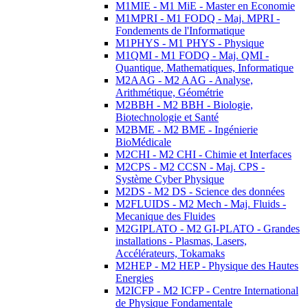
M1MIE - M1 MiE - Master en Economie
M1MPRI - M1 FODQ - Maj. MPRI -
Fondements de l'Informatique
M1PHYS - M1 PHYS - Physique
M1QMI - M1 FODQ - Maj. QMI -
Quantique, Mathematiques, Informatique
M2AAG - M2 AAG - Analyse,
Arithmétique, Géométrie
M2BBH - M2 BBH - Biologie,
Biotechnologie et Santé
M2BME - M2 BME - Ingénierie
BioMédicale
M2CHI - M2 CHI - Chimie et Interfaces
M2CPS - M2 CCSN - Maj. CPS -
Système Cyber Physique
M2DS - M2 DS - Science des données
M2FLUIDS - M2 Mech - Maj. Fluids -
Mecanique des Fluides
M2GIPLATO - M2 GI-PLATO - Grandes
installations - Plasmas, Lasers,
Accélérateurs, Tokamaks
M2HEP - M2 HEP - Physique des Hautes
Energies
M2ICFP - M2 ICFP - Centre International
de Physique Fondamentale