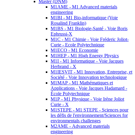
Master (DNM)
M1AME - M1 Advanced materials
engineering
M1BI - M1 Bio-informatique (Voie
Rosalind Franklin)
M1BS - M1 Biologie-Santé - Voie Boris
Ephrussi-X
M1C - M1 Chimie - Voie Fréderic Joliot-
Curie - Ecole Polytechnique
M1ECO - M1 Economie
M1HEP - M1 High Energy Physics
M1I - M1 Informatique - Voie Jacques
Herbrand - X
M1IESVIT - M1 Innovation, Entreprise, et
Société - Voie Innovation technologique
M1MAP - M1 Mathématiques et
Applications - Voie Jacques Hadamard -
École Polytechnique
M1P - M1 Physique - Voie Irène Joliot
Curie - X
M1STEPE - M1 STEPE - Sciences pour
les défis de l'environnement/Sciences for
environmentals challenges
M2AME - Advanced materials
engineering