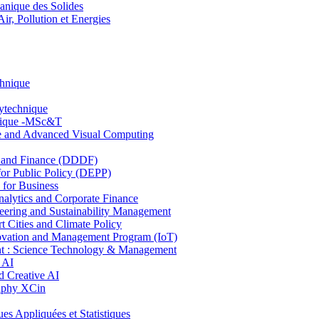
nique des Solides
, Pollution et Energies
chnique
lytechnique
hnique -MSc&T
ce and Advanced Visual Computing
and Finance (DDDF)
r Public Policy (DEPP)
for Business
ytics and Corporate Finance
ring and Sustainability Management
Cities and Climate Policy
ovation and Management Program (IoT)
: Science Technology & Management
 AI
 Creative AI
aphy XCin
ppliquées et Statistiques