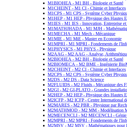
M1BIOHEA - M1 BH - Biologie et Santé
M1CHEINT - M1 CI - Chimie et Interfaces
M1CPS - M1 CPS - Système Cyber Physiq
M1HEP - M1 HEP - Physique des Hautes E
M1IES - M1 IES - Innovation, Entreprise et
M1MATHJHADA - M1 MJH - Mathématiqu
M1MECHA - M1 Mech - Mécanique
M1MIE - M1 MiE - Master en Economie
M1MPRI - M1 MPRI - Fondements de l'Inf
M1PHYSICS - M1 PHYS - Physique
M2AAG - M2 AAG - Analyse, Arithmétique
M2BIOHEA - M2 BH - Biologie et Santé
M2BIOMECA - M2 BME - Ingénierie BioM
M2CHEINT - M2 CI - Chimie et Interfaces
M2CPS - M2 CPS - Système Cyber Physiq
M2DS - M2 DS - Data Science
M2FLUIDS - M2 Fluids - Mécanique des Fl
M2GI - M2 GI-PLATO - Grandes installation
M2HEP - M2 HEP - Physique des Hautes E
M2ICFP - M2 ICFP - Centre International 
M2MARES - M2 PBR - Physique par Rech
M2MATHMOD - M2 MM - Modélisation M
M2MECENCLI - M2 MECENCLI - Génie Méc
M2MPRI - M2 MPRI - Fondements de l'Inf
M2MSV - M2 MSV - Mathématiques pour le