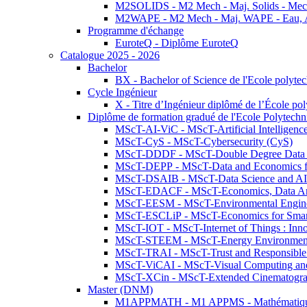
M2SOLIDS - M2 Mech - Maj. Solids - Meca
M2WAPE - M2 Mech - Maj. WAPE - Eau, Air
Programme d'échange
EuroteQ - Diplôme EuroteQ
Catalogue 2025 - 2026
Bachelor
BX - Bachelor of Science de l'Ecole polyte
Cycle Ingénieur
X - Titre d’Ingénieur diplômé de l’École po
Diplôme de formation gradué de l'Ecole Polytec
MScT-AI-ViC - MScT-Artificial Intelligen
MScT-CyS - MScT-Cybersecurity (CyS)
MScT-DDDF - MScT-Double Degree Data 
MScT-DEPP - MScT-Data and Economics fo
MScT-DSAIB - MScT-Data Science and AI 
MScT-EDACF - MScT-Economics, Data Anal
MScT-EESM - MScT-Environmental Enginee
MScT-ESCLiP - MScT-Economics for Smart 
MScT-IOT - MScT-Internet of Things : Inn
MScT-STEEM - MScT-Energy Environment 
MScT-TRAI - MScT-Trust and Responsible
MScT-ViCAI - MScT-Visual Computing and
MScT-XCin - MScT-Extended Cinematogr
Master (DNM)
M1APPMATH - M1 APPMS - Mathématiques A