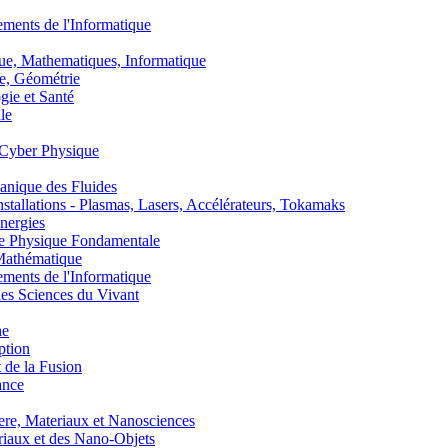
nts de l'Informatique
, Mathematiques, Informatique
, Géométrie
ie et Santé
le
Cyber Physique
nique des Fluides
lations - Plasmas, Lasers, Accélérateurs, Tokamaks
nergies
de Physique Fondamentale
athématique
nts de l'Informatique
s Sciences du Vivant
he
ption
 de la Fusion
ance
, Materiaux et Nanosciences
aux et des Nano-Objets