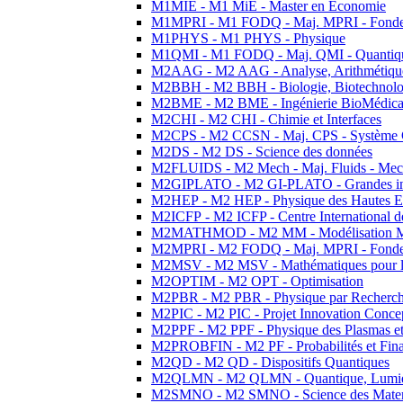
M1MIE - M1 MiE - Master en Economie
M1MPRI - M1 FODQ - Maj. MPRI - Fondeme
M1PHYS - M1 PHYS - Physique
M1QMI - M1 FODQ - Maj. QMI - Quantique
M2AAG - M2 AAG - Analyse, Arithmétique
M2BBH - M2 BBH - Biologie, Biotechnolog
M2BME - M2 BME - Ingénierie BioMédica
M2CHI - M2 CHI - Chimie et Interfaces
M2CPS - M2 CCSN - Maj. CPS - Système 
M2DS - M2 DS - Science des données
M2FLUIDS - M2 Mech - Maj. Fluids - Meca
M2GIPLATO - M2 GI-PLATO - Grandes instal
M2HEP - M2 HEP - Physique des Hautes E
M2ICFP - M2 ICFP - Centre International 
M2MATHMOD - M2 MM - Modélisation M
M2MPRI - M2 FODQ - Maj. MPRI - Fondeme
M2MSV - M2 MSV - Mathématiques pour le
M2OPTIM - M2 OPT - Optimisation
M2PBR - M2 PBR - Physique par Recherc
M2PIC - M2 PIC - Projet Innovation Conce
M2PPF - M2 PPF - Physique des Plasmas et
M2PROBFIN - M2 PF - Probabilités et Fin
M2QD - M2 QD - Dispositifs Quantiques
M2QLMN - M2 QLMN - Quantique, Lumiere
M2SMNO - M2 SMNO - Science des Materi