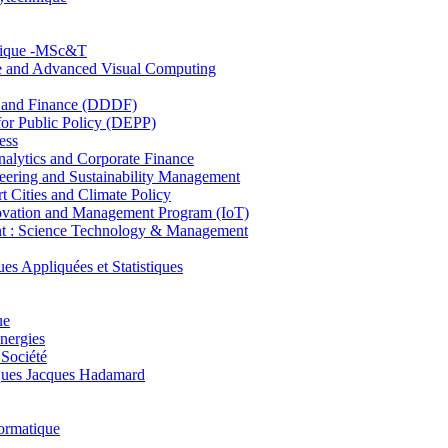
hnique -MSc&T
ce and Advanced Visual Computing
and Finance (DDDF)
r Public Policy (DEPP)
ess
ytics and Corporate Finance
ring and Sustainability Management
Cities and Climate Policy
ovation and Management Program (IoT)
: Science Technology & Management
ppliquées et Statistiques
ue
nergies
 Société
es Jacques Hadamard
ormatique