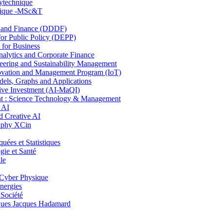
lytechnique
hnique -MSc&T
and Finance (DDDF)
r Public Policy (DEPP)
for Business
ytics and Corporate Finance
ring and Sustainability Management
ovation and Management Program (IoT)
ls, Graphs and Applications
ive Investment (AI-MaQI)
: Science Technology & Management
 AI
 Creative AI
aphy XCin
es et Statistiques
ie et Santé
le
Cyber Physique
nergies
 Société
es Jacques Hadamard