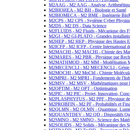
M2AAG - M2 AAG - Analyse, Arithmétique
M2BIOHEA - M2 BH - Biologie et Santé
M2BIOMECA - M2 BME - Ingénierie BioM
M2CPS - M2 CPS - Système Cyber Physiq
M2DS - M2 DS - Data Science
M2FLUIDS - M2 Fluids - Mécanique des Fl
M2GI - M2 GI-PLATO - Grandes installation
M2HEP - M2 HEP - Physique des Hautes E
M2ICFP - M2 ICFP - Centre International 
M2MACHI - M2 MACHI - Chimie des Matéri
M2MARES - M2 PBR - Physique par Rech
M2MATHMOD - M2 MM - Modélisation M
M2MECENCLI - M2 MECENCLI - Génie Méc
M2MOCHI - M2 MoChI - Chimie Moléculaire
M2MPRI - M2 MPRI - Fondements de l'Inf
M2MSV - M2 MSV - Mathématiques pour le
M2OPTIM - M2 OPT - Optimisation
M2PIC - M2 PIC - Projet, Innovation, Conc
M2PLASPHYFUS - M2 PPF - Physique des P
M2PROBFIN - M2 PF - Probabilités et Fin
M2QLMN - M2 QLMN - Quantique, Lumière
M2QUANTDEV - M2 QD - Dispositifs Qua
M2SMNO - M2 SMNO - Science des Matéri
M2SOLIDS - M2 Solids - Mécanique des So