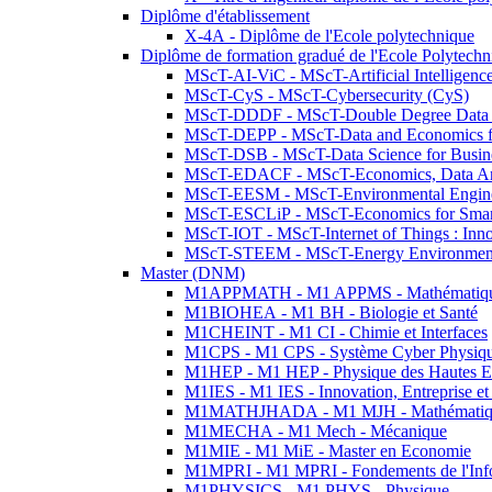
Diplôme d'établissement
X-4A - Diplôme de l'Ecole polytechnique
Diplôme de formation gradué de l'Ecole Polytec
MScT-AI-ViC - MScT-Artificial Intelligen
MScT-CyS - MScT-Cybersecurity (CyS)
MScT-DDDF - MScT-Double Degree Data 
MScT-DEPP - MScT-Data and Economics fo
MScT-DSB - MScT-Data Science for Busin
MScT-EDACF - MScT-Economics, Data Anal
MScT-EESM - MScT-Environmental Enginee
MScT-ESCLiP - MScT-Economics for Smart 
MScT-IOT - MScT-Internet of Things : Inn
MScT-STEEM - MScT-Energy Environment 
Master (DNM)
M1APPMATH - M1 APPMS - Mathématiques A
M1BIOHEA - M1 BH - Biologie et Santé
M1CHEINT - M1 CI - Chimie et Interfaces
M1CPS - M1 CPS - Système Cyber Physiq
M1HEP - M1 HEP - Physique des Hautes E
M1IES - M1 IES - Innovation, Entreprise et
M1MATHJHADA - M1 MJH - Mathématiqu
M1MECHA - M1 Mech - Mécanique
M1MIE - M1 MiE - Master en Economie
M1MPRI - M1 MPRI - Fondements de l'Inf
M1PHYSICS - M1 PHYS - Physique