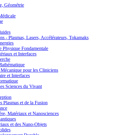
, Géométrie
édicale
ue
uides
s - Plasmas, Lasers, Accélérateurs, Tokamaks
nergies
de Physique Fondamentale
aux et Interfaces
erche
athématique
anique pour les Cliniciens
 et Interfaces
ormatique
s Sciences du Vivant
eption
lasmas et de la Fusion
ance
, Matériaux et Nanosciences
ntiques
aux et des Nano-Objets
lides