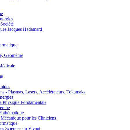
ue
nergies
 Société
es Jacques Hadamard
ormatique
, Géométrie
édicale
ue
uides
s - Plasmas, Lasers, Accélérateurs, Tokamaks
nergies
de Physique Fondamentale
erche
athématique
anique pour les Cliniciens
ormatique
s Sciences du Vivant