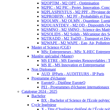
M2OPTIM - M2 OPT - Optimisation
M2PIC - M2 PIC - Projet, Innovation, Conc
M2PLASPHYFUS - M2 PPF - Physique des P
M2PROBFIN - M2 PF - Probabilités et Fin
M2QLMN - M2 QLMN - Quantique, Lumière
M2QUANTDEV - M2 QD - Dispositifs Qua
M2SMNO - M2 SMNO - Science des Matéri
M2SOLIDS - M2 Solids - Mécanique des So
M2TRADD - M2 TraDD - Transport et Dév
M2WAPE - M2 WAPE - Eau, Air, Pollution 
Master of Science (CGE)
MSc Entrepreneurs - MSc X-HEC Entrepre
Mastère spécialisé (Master)
MS ETRE - MS Energies Renouvelables : Tec
MS IE - MS Innovation et Entreprenariat
Non Diplomant
AUD_IPParis - AUDITEURS - IP Paris
Programme d'échange
EuroteQ - Diplôme EuroteQ
PEI - Programmes d'échange internationaux
Catalogue 2024 - 2025
Bachelor
BX - Bachelor of Science de l'Ecole polyte
Cycle Ingénieur
X - Titre d’Ingénieur diplômé de l’École po