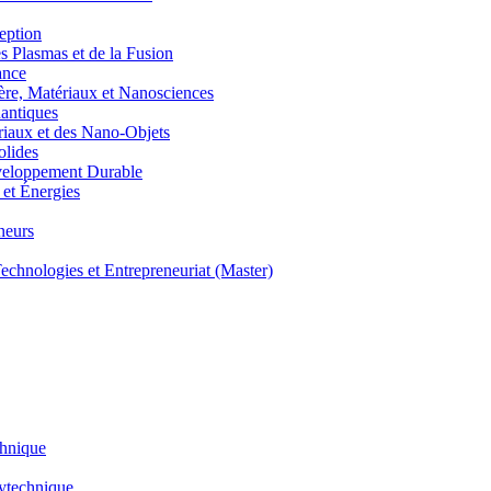
eption
lasmas et de la Fusion
ance
, Matériaux et Nanosciences
ntiques
aux et des Nano-Objets
lides
eloppement Durable
et Énergies
neurs
hnologies et Entrepreneuriat (Master)
chnique
lytechnique