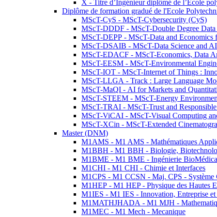
X - Titre d’Ingénieur diplômé de l’École po
Diplôme de formation gradué de l'Ecole Polytec
MScT-CyS - MScT-Cybersecurity (CyS)
MScT-DDDF - MScT-Double Degree Data 
MScT-DEPP - MScT-Data and Economics fo
MScT-DSAIB - MScT-Data Science and AI 
MScT-EDACF - MScT-Economics, Data Anal
MScT-EESM - MScT-Environmental Enginee
MScT-IOT - MScT-Internet of Things : Inn
MScT-LLGA - Track : Large Language Mode
MScT-MaQI - AI for Markets and Quantitat
MScT-STEEM - MScT-Energy Environment 
MScT-TRAI - MScT-Trust and Responsible
MScT-ViCAI - MScT-Visual Computing and
MScT-XCin - MScT-Extended Cinematogr
Master (DNM)
M1AMS - M1 AMS - Mathématiques Appliqué
M1BBH - M1 BBH - Biologie, Biotechnolog
M1BME - M1 BME - Ingénierie BioMédica
M1CHI - M1 CHI - Chimie et Interfaces
M1CPS - M1 CCSN - Maj. CPS - Système 
M1HEP - M1 HEP - Physique des Hautes E
M1IES - M1 IES - Innovation, Entreprise et
M1MATHJHADA - M1 MJH - Mathematiqu
M1MEC - M1 Mech - Mecanique