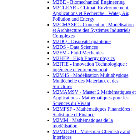
M2BE - Biomechanical Engineering
M2CLEAR - CLimat, Environnement,
Applications et Recherche - Water, Air,
Pollution and Energy
M2CMASIC - Conception, Modélisation
et Architecture des Systèmes Industriels
Complexes
M2DQ - Dispositif quantique
M2DS - Data Sciences
M2FM - Fluid Mechanics
M2HEP - High Energy physics
M2ITIE - Innovation Technologique :
ingénierie et entrepreneuriat
M2M4S - Modélisation Multiphysique
Multiéchelle des Matériaux et des
Structures
M2MAMSV - Master 2 Mathématiques et
Applications - Mathématiques pour les
Sciences du Vivant
M2MFSF - Mathématiques Financières :
Statistique et Finance
M2MM - Mathématiques de la
modélisation
M2MOCHI - Molecular Chemistry and
Interfaces