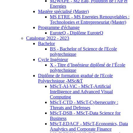
M2WAPE - M2 Eau, Pollution de l'Air et
Energies
Mastère spécialisé (Master)
MS ETRE - MS Energies Renouvelables :
Technologies et Entrepreneuriat (Master)
Programme d'échange
EuroteQ - Diplôme EuroteQ
Catalogue 2022 - 2023
Bachelor
BS - Bachelor of Science de l'Ecole
polytechnique
Cycle Ingénieur
X - Titre d’Ingénieur diplômé de l’École
polytechnique
Diplôme de formation gradué de l'Ecole
Polytechnique -MSc&T
MScT-AI-ViC - MScT-Artificial
Intelligence and Advanced Visual
Computing
MScT-CTD - MScT-Cybersecurity :
Threats and Defenses
MScT-DSB - MScT-Data Science for
Business
MScT-EDACF - MScT-Economics, Data
Analytics and Corporate Finance