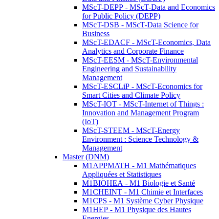
MScT-DEPP - MScT-Data and Economics
for Public Policy (DEPP)
MScT-DSB - MScT-Data Science for
Business
MScT-EDACF - MScT-Economics, Data
Analytics and Corporate Finance
MScT-EESM - MScT-Environmental
Engineering and Sustainability
Management
MScT-ESCLiP - MScT-Economics for
Smart Cities and Climate Policy
MScT-IOT - MScT-Internet of Things :
Innovation and Management Program
(IoT)
MScT-STEEM - MScT-Energy
Environment : Science Technology &
Management
Master (DNM)
M1APPMATH - M1 Mathématiques
Appliquées et Statistiques
M1BIOHEA - M1 Biologie et Santé
M1CHEINT - M1 Chimie et Interfaces
M1CPS - M1 Système Cyber Physique
M1HEP - M1 Physique des Hautes
Energies