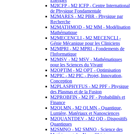
Energies
M2ICFP - M2 ICFP - Centre International
de Physique Fondamentale
M2MARES - M2 PBR - Physique par
Recherche
M2MATHMOD - M2 MM - Modélisation
Mathématique
M2MECENCLI - M2 MECENCLI -
Génie Mécanique pour les Cliniciens
M2MPRI - M2 MPRI - Fondements de
l'Informatique
M2MSV - M2 MSV - Mathématiques
pour les Sciences du Vivant
M2OPTIM - M2 OPT - Optimisation
M2PIC - M2 PIC - Projet, Innovation,
Conception
M2PLASPHYFUS - M2 PPF - Physique
des Plasmas et de la Fusion
M2PROBFIN - M2 PF - Probabilités et
Finance
M2QLMN - M2 QLMN - Quantique,
Lumière, Matériaux et Nanosciences
M2QUANTDEV - M2 QD - Dispositifs
Quantiques
M2SMNO - M2 SMNO - Science des