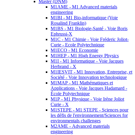
Master (DNM)
M1AME - M1 Advanced materials
engineering
M1BI - M1 Bio-informatique (Voie
Rosalind Franklin)
M1BS - M1 Biologie-Santé - Voie Boris
Ephrussi-X
M1C - M1 Chimie - Voie Fréderic Joliot-
Curie - Ecole Polytechnique
M1ECO - M1 Economie
M1HEP - M1 High Energy Physics
M1I - M1 Informatique - Voie Jacques
Herbrand - X
M1IESVIT - M1 Innovation, Entreprise, et
Société - Voie Innovation technologique
M1MAP - M1 Mathématiques et
Applications - Voie Jacques Hadamard -
École Polytechnique
M1P - M1 Physique - Voie Irène Joliot
Curie - X
M1STEPE - M1 STEPE - Sciences pour
les défis de l'environnement/Sciences for
environmentals challenges
M2AME - Advanced materials
engineering