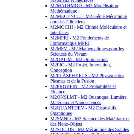
Matériaux et Interfaces
M2MATHMOD - M2 Modélisation
Mathématique
M2MECENCLI - M2 Génie Mécanique
pour les Cliniciens
M2MOCHI - M2 Chimie Moléculaire et
Interfaces
M2MPRI - M2 Fondements de
l'Informatique MPRI
M2MSV - M2 Mathématiques pour les
Sciences du Vivant
M2OPTIM - M2 Optimisation
M2PIC - M2 Projet, Innovation,
Conception
M2PLASPHYFUS - M2 Physique des
Plasmas et de la Fusion
M2PROBFIN - M2 Probabilités et
Finance
M2QNSLMT - M2 Quantique, Lumière,
Matériaux et Nanosciences
M2QUANTDEV - M2 Dispositifs
Quantiques
M2SMNO - M2 Science des Matériaux et
des Nano-Objets
M2SOLIDS - M2 Mécanique des Solides