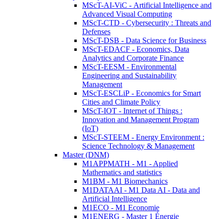
MScT-AI-ViC - Artificial Intelligence and
Advanced Visual Computing
MScT-CTD - Cybersecurity : Threats and
Defenses
MScT-DSB - Data Science for Business
MScT-EDACF - Economics, Data
Analytics and Corporate Finance
MScT-EESM - Environmental
Engineering and Sustainability
Management
MScT-ESCLiP - Economics for Smart
Cities and Climate Policy
MScT-IOT - Internet of Things :
Innovation and Management Program
(IoT)
MScT-STEEM - Energy Environment :
Science Technology & Management
Master (DNM)
M1APPMATH - M1 - Applied
Mathematics and statistics
M1BM - M1 Biomechanics
M1DATAAI - M1 Data AI - Data and
Artificial Intelligence
M1ECO - M1 Economie
M1ENERG - Master 1 Énergie