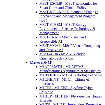
MScT-ESCLiP - MScT-Economics for
Smart Cities and Climate Policy
MScT-IOT - MScT-Internet of Things :
Innovation and Management Program
(IoT)
MScT-STEEM - MScT-Energy
Environment : Science Technology &
Management
MScT-TRAI - MScT-Trust and
Responsible AI
MScT-ViCAI - MScT-Visual Computing
and Creative AI
MScT-XCin - MScT-Extended
Cinematography XCin
Master (DNM)
M1APPMATH - M1 APPMS -
Mathématiques Appliquées et Statistiques
M1BIOHEA - M1 BH - Biologie et Santé
M1CHEINT - M1 CI - Chimie et
Interfaces
M1CPS - M1 CPS - Système Cyber
Physique
M1HEP - M1 HEP - Physique des Hautes
Energies
M1IES - M1 IES - Innovation, Entreprise