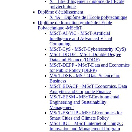
X - Titre d’Ingénieur diplômé de l’École
polytechnique
Diplôme d'établissement
X-4A - Diplôme de l'Ecole polytechnique
Diplôme de formation gradué de l'Ecole
Polytechnique -MSc&T
MScT-AI-ViC - MScT-Artificial
Intelligence and Advanced Visual
Computing
MScT-CyS - MScT-Cybersecurity (CyS)
MScT-DDDF - MScT-Double Degree
Data and Finance (DDDF)
MScT-DEPP - MScT-Data and Economics
for Public Policy (DEPP)
MScT-DSB - MScT-Data Science for
Business
MScT-EDACF - MScT-Economics, Data
Analytics and Corporate Finance
MScT-EESM - MScT-Environmental
Engineering and Sustainability
Management
MScT-ESCLiP - MScT-Economics for
Smart Cities and Climate Policy
MScT-IOT - MScT-Internet of Things :
Innovation and Management Program