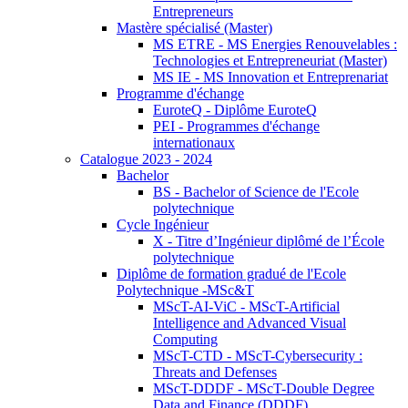
Entrepreneurs
Mastère spécialisé (Master)
MS ETRE - MS Energies Renouvelables :
Technologies et Entrepreneuriat (Master)
MS IE - MS Innovation et Entreprenariat
Programme d'échange
EuroteQ - Diplôme EuroteQ
PEI - Programmes d'échange
internationaux
Catalogue 2023 - 2024
Bachelor
BS - Bachelor of Science de l'Ecole
polytechnique
Cycle Ingénieur
X - Titre d’Ingénieur diplômé de l’École
polytechnique
Diplôme de formation gradué de l'Ecole
Polytechnique -MSc&T
MScT-AI-ViC - MScT-Artificial
Intelligence and Advanced Visual
Computing
MScT-CTD - MScT-Cybersecurity :
Threats and Defenses
MScT-DDDF - MScT-Double Degree
Data and Finance (DDDF)