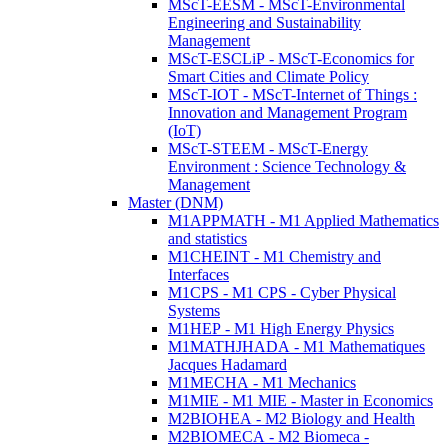
MScT-EESM - MScT-Environmental
Engineering and Sustainability
Management
MScT-ESCLiP - MScT-Economics for
Smart Cities and Climate Policy
MScT-IOT - MScT-Internet of Things :
Innovation and Management Program
(IoT)
MScT-STEEM - MScT-Energy
Environment : Science Technology &
Management
Master (DNM)
M1APPMATH - M1 Applied Mathematics
and statistics
M1CHEINT - M1 Chemistry and
Interfaces
M1CPS - M1 CPS - Cyber Physical
Systems
M1HEP - M1 High Energy Physics
M1MATHJHADA - M1 Mathematiques
Jacques Hadamard
M1MECHA - M1 Mechanics
M1MIE - M1 MIE - Master in Economics
M2BIOHEA - M2 Biology and Health
M2BIOMECA - M2 Biomeca -