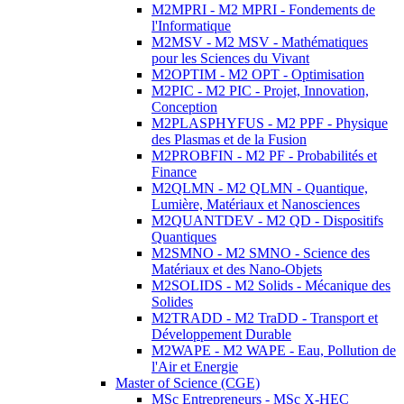
M2MPRI - M2 MPRI - Fondements de
l'Informatique
M2MSV - M2 MSV - Mathématiques
pour les Sciences du Vivant
M2OPTIM - M2 OPT - Optimisation
M2PIC - M2 PIC - Projet, Innovation,
Conception
M2PLASPHYFUS - M2 PPF - Physique
des Plasmas et de la Fusion
M2PROBFIN - M2 PF - Probabilités et
Finance
M2QLMN - M2 QLMN - Quantique,
Lumière, Matériaux et Nanosciences
M2QUANTDEV - M2 QD - Dispositifs
Quantiques
M2SMNO - M2 SMNO - Science des
Matériaux et des Nano-Objets
M2SOLIDS - M2 Solids - Mécanique des
Solides
M2TRADD - M2 TraDD - Transport et
Développement Durable
M2WAPE - M2 WAPE - Eau, Pollution de
l'Air et Energie
Master of Science (CGE)
MSc Entrepreneurs - MSc X-HEC