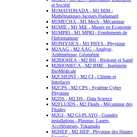
et Société
M1MATHJHADA - M1 MJH -
Mathématiques Jacques Hadamard
M1MECHA - M1 Mech - Mécanique
M1MIE - M1 MiE - Master en Economie
M1MPRI - M1 MPRI - Fondements de
l'Informatique
M1PHYSICS - M1 PHYS - Physique
M2AAG - M2 AAG - Analyse,
Arithmétique, Géométrie
M2BIOHEA - M2 BH - Biologie et Santé
M2BIOMECA - M2 BME - Ingénierie
BioMédicale
M2CHEINT - M2 CI - Chimie et
Interfaces
M2CPS - M2 CPS - Système Cyber
Physique
M2DS - M2 DS - Data Science
M2FLUIDS - M2 Fluids - Mécanique des
Fluides
M2GI - M2 GI-PLATO - Grandes
installations - Plasmas, Lasers,
Accélérateurs, Tokamaks
M2HEP - M2 HEP - Physique des Hautes