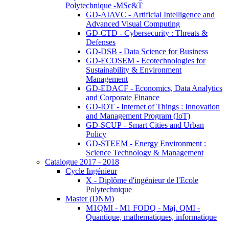
Polytechnique -MSc&T
GD-AIAVC - Artificial Intelligence and
Advanced Visual Computing
GD-CTD - Cybersecurity : Threats &
Defenses
GD-DSB - Data Science for Business
GD-ECOSEM - Ecotechnologies for
Sustainability & Environment
Management
GD-EDACF - Economics, Data Analytics
and Corporate Finance
GD-IOT - Internet of Things : Innovation
and Management Program (IoT)
GD-SCUP - Smart Cities and Urban
Policy
GD-STEEM - Energy Environment :
Science Technology & Management
Catalogue 2017 - 2018
Cycle Ingénieur
X - Diplôme d'ingénieur de l'Ecole
Polytechnique
Master (DNM)
M1QMI - M1 FODQ - Maj. QMI -
Quantique, mathematiques, informatique