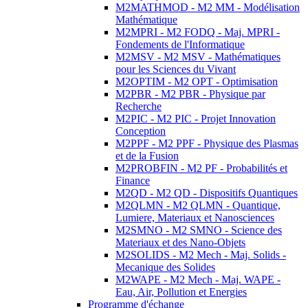
M2MATHMOD - M2 MM - Modélisation
Mathématique
M2MPRI - M2 FODQ - Maj. MPRI -
Fondements de l'Informatique
M2MSV - M2 MSV - Mathématiques
pour les Sciences du Vivant
M2OPTIM - M2 OPT - Optimisation
M2PBR - M2 PBR - Physique par
Recherche
M2PIC - M2 PIC - Projet Innovation
Conception
M2PPF - M2 PPF - Physique des Plasmas
et de la Fusion
M2PROBFIN - M2 PF - Probabilités et
Finance
M2QD - M2 QD - Dispositifs Quantiques
M2QLMN - M2 QLMN - Quantique,
Lumiere, Materiaux et Nanosciences
M2SMNO - M2 SMNO - Science des
Materiaux et des Nano-Objets
M2SOLIDS - M2 Mech - Maj. Solids -
Mecanique des Solides
M2WAPE - M2 Mech - Maj. WAPE -
Eau, Air, Pollution et Energies
Programme d'échange