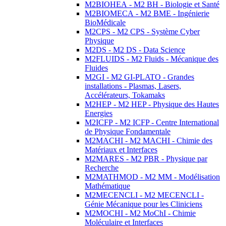
M2BIOHEA - M2 BH - Biologie et Santé
M2BIOMECA - M2 BME - Ingénierie
BioMédicale
M2CPS - M2 CPS - Système Cyber
Physique
M2DS - M2 DS - Data Science
M2FLUIDS - M2 Fluids - Mécanique des
Fluides
M2GI - M2 GI-PLATO - Grandes
installations - Plasmas, Lasers,
Accélérateurs, Tokamaks
M2HEP - M2 HEP - Physique des Hautes
Energies
M2ICFP - M2 ICFP - Centre International
de Physique Fondamentale
M2MACHI - M2 MACHI - Chimie des
Matériaux et Interfaces
M2MARES - M2 PBR - Physique par
Recherche
M2MATHMOD - M2 MM - Modélisation
Mathématique
M2MECENCLI - M2 MECENCLI -
Génie Mécanique pour les Cliniciens
M2MOCHI - M2 MoChI - Chimie
Moléculaire et Interfaces