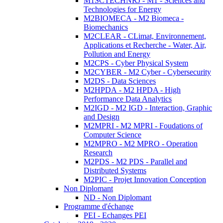
M1SCTECHNRJ - M1 - Sciences and
Technologies for Energy
M2BIOMECA - M2 Biomeca -
Biomechanics
M2CLEAR - CLimat, Environnement,
Applications et Recherche - Water, Air,
Pollution and Energy
M2CPS - Cyber Physical System
M2CYBER - M2 Cyber - Cybersecurity
M2DS - Data Sciences
M2HPDA - M2 HPDA - High
Performance Data Analytics
M2IGD - M2 IGD - Interaction, Graphic
and Design
M2MPRI - M2 MPRI - Foudations of
Computer Science
M2MPRO - M2 MPRO - Operation
Research
M2PDS - M2 PDS - Parallel and
Distributed Systems
M2PIC - Projet Innovation Conception
Non Diplomant
ND - Non Diplomant
Programme d'échange
PEI - Echanges PEI