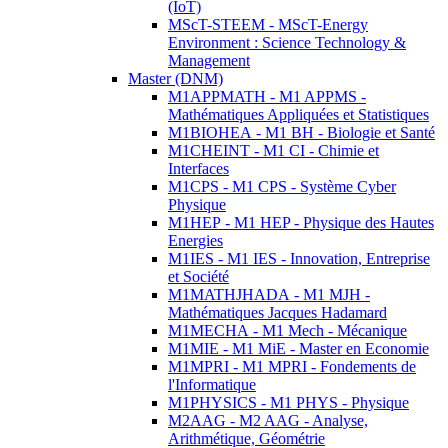
(IoT)
MScT-STEEM - MScT-Energy
Environment : Science Technology &
Management
Master (DNM)
M1APPMATH - M1 APPMS -
Mathématiques Appliquées et Statistiques
M1BIOHEA - M1 BH - Biologie et Santé
M1CHEINT - M1 CI - Chimie et
Interfaces
M1CPS - M1 CPS - Système Cyber
Physique
M1HEP - M1 HEP - Physique des Hautes
Energies
M1IES - M1 IES - Innovation, Entreprise
et Société
M1MATHJHADA - M1 MJH -
Mathématiques Jacques Hadamard
M1MECHA - M1 Mech - Mécanique
M1MIE - M1 MiE - Master en Economie
M1MPRI - M1 MPRI - Fondements de
l'Informatique
M1PHYSICS - M1 PHYS - Physique
M2AAG - M2 AAG - Analyse,
Arithmétique, Géométrie