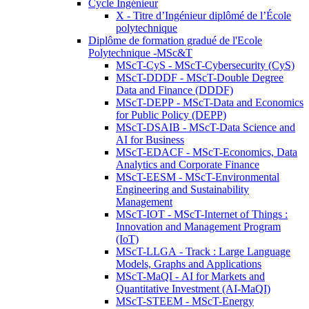
Cycle Ingénieur
X - Titre d’Ingénieur diplômé de l’École
polytechnique
Diplôme de formation gradué de l'Ecole
Polytechnique -MSc&T
MScT-CyS - MScT-Cybersecurity (CyS)
MScT-DDDF - MScT-Double Degree
Data and Finance (DDDF)
MScT-DEPP - MScT-Data and Economics
for Public Policy (DEPP)
MScT-DSAIB - MScT-Data Science and
AI for Business
MScT-EDACF - MScT-Economics, Data
Analytics and Corporate Finance
MScT-EESM - MScT-Environmental
Engineering and Sustainability
Management
MScT-IOT - MScT-Internet of Things :
Innovation and Management Program
(IoT)
MScT-LLGA - Track : Large Language
Models, Graphs and Applications
MScT-MaQI - AI for Markets and
Quantitative Investment (AI-MaQI)
MScT-STEEM - MScT-Energy