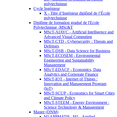
polytechnique
Cycle Ingénieur
X - Titre d’Ingénieur diplômé de l’École
polytechnique
Diplôme de formation gradué de l'Ecole
Polytechnique -MSc&T
MScT-AIAVC - Artificial Intelligence and
Advanced Visual Computing
MScT-CTD - Cybersecurity : Threats and
Defenses
MScT-DSB - Data Science for Business
MScT-ECOSEM - Environmental
Engineering and Sustainability
Management
MScT-EDACF - Economics, Data
Analytics and Corporate Finance
MScT-IOT - Internet of Things :
Innovation and Management Program
(IoT)
MScT-SCUP - Economics for Smart Cities
and Climate Policy
MScT-STEEM - Energy Environment :
Science Technology & Management
Master (DNM)
M1APPMATH - M1 - Applied