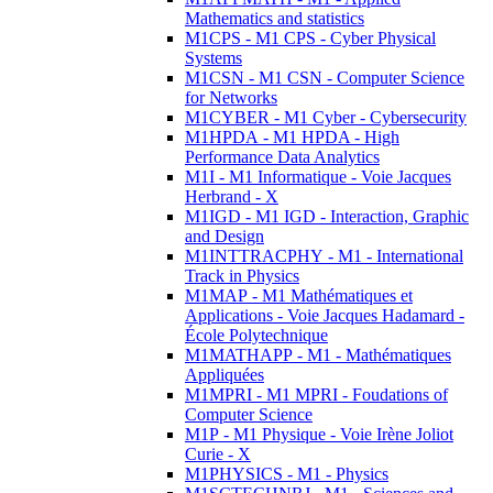
Mathematics and statistics
M1CPS - M1 CPS - Cyber Physical
Systems
M1CSN - M1 CSN - Computer Science
for Networks
M1CYBER - M1 Cyber - Cybersecurity
M1HPDA - M1 HPDA - High
Performance Data Analytics
M1I - M1 Informatique - Voie Jacques
Herbrand - X
M1IGD - M1 IGD - Interaction, Graphic
and Design
M1INTTRACPHY - M1 - International
Track in Physics
M1MAP - M1 Mathématiques et
Applications - Voie Jacques Hadamard -
École Polytechnique
M1MATHAPP - M1 - Mathématiques
Appliquées
M1MPRI - M1 MPRI - Foudations of
Computer Science
M1P - M1 Physique - Voie Irène Joliot
Curie - X
M1PHYSICS - M1 - Physics