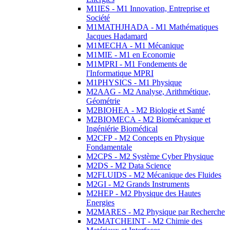
M1IES - M1 Innovation, Entreprise et
Société
M1MATHJHADA - M1 Mathématiques
Jacques Hadamard
M1MECHA - M1 Mécanique
M1MIE - M1 en Economie
M1MPRI - M1 Fondements de
l'Informatique MPRI
M1PHYSICS - M1 Physique
M2AAG - M2 Analyse, Arithmétique,
Géométrie
M2BIOHEA - M2 Biologie et Santé
M2BIOMECA - M2 Biomécanique et
Ingéniérie Biomédical
M2CFP - M2 Concepts en Physique
Fondamentale
M2CPS - M2 Système Cyber Physique
M2DS - M2 Data Science
M2FLUIDS - M2 Mécanique des Fluides
M2GI - M2 Grands Instruments
M2HEP - M2 Physique des Hautes
Energies
M2MARES - M2 Physique par Recherche
M2MATCHEINT - M2 Chimie des