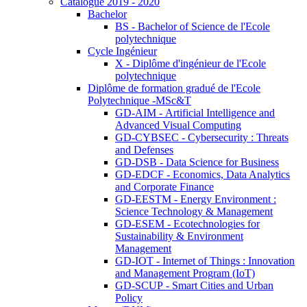
Catalogue 2019 - 2020
Bachelor
BS - Bachelor of Science de l'Ecole
polytechnique
Cycle Ingénieur
X - Diplôme d'ingénieur de l'Ecole
polytechnique
Diplôme de formation gradué de l'Ecole
Polytechnique -MSc&T
GD-AIM - Artificial Intelligence and
Advanced Visual Computing
GD-CYBSEC - Cybersecurity : Threats
and Defenses
GD-DSB - Data Science for Business
GD-EDCF - Economics, Data Analytics
and Corporate Finance
GD-EESTM - Energy Environment :
Science Technology & Management
GD-ESEM - Ecotechnologies for
Sustainability & Environment
Management
GD-IOT - Internet of Things : Innovation
and Management Program (IoT)
GD-SCUP - Smart Cities and Urban
Policy