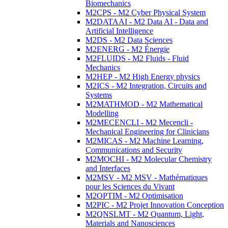
Biomechanics
M2CPS - M2 Cyber Physical System
M2DATAAI - M2 Data AI - Data and
Artificial Intelligence
M2DS - M2 Data Sciences
M2ENERG - M2 Énergie
M2FLUIDS - M2 Fluids - Fluid
Mechanics
M2HEP - M2 High Energy physics
M2ICS - M2 Integration, Circuits and
Systems
M2MATHMOD - M2 Mathematical
Modelling
M2MECENCLI - M2 Mecencli -
Mechanical Engineering for Clinicians
M2MICAS - M2 Machine Learning,
Communications and Security
M2MOCHI - M2 Molecular Chemistry
and Interfaces
M2MSV - M2 MSV - Mathématiques
pour les Sciences du Vivant
M2OPTIM - M2 Optimisation
M2PIC - M2 Projet Innovation Conception
M2QNSLMT - M2 Quantum, Light,
Materials and Nanosciences