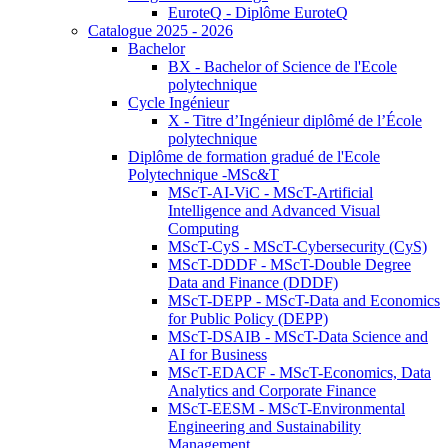
EuroteQ - Diplôme EuroteQ
Catalogue 2025 - 2026
Bachelor
BX - Bachelor of Science de l'Ecole
polytechnique
Cycle Ingénieur
X - Titre d’Ingénieur diplômé de l’École
polytechnique
Diplôme de formation gradué de l'Ecole
Polytechnique -MSc&T
MScT-AI-ViC - MScT-Artificial
Intelligence and Advanced Visual
Computing
MScT-CyS - MScT-Cybersecurity (CyS)
MScT-DDDF - MScT-Double Degree
Data and Finance (DDDF)
MScT-DEPP - MScT-Data and Economics
for Public Policy (DEPP)
MScT-DSAIB - MScT-Data Science and
AI for Business
MScT-EDACF - MScT-Economics, Data
Analytics and Corporate Finance
MScT-EESM - MScT-Environmental
Engineering and Sustainability
Management