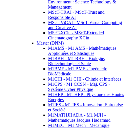
Environment : Science Technology &
Management
MScT-TRAI - MScT-Trust and
Responsible AI
MScT-ViCAI - MScT-Visual Computing
and Creative AI
MScT-XCin - MScT-Extended
Cinematography XCin
Master (DNM)
M1AMS - M1 AMS - Mathématiques
Appliquées et Statistiques
M1BBH - M1 BBH - Biologie,
Biotechnologie et Santé
M1BME - M1 BME - Ingénierie
BioMédicale
M1CHI - M1 CHI - Chimie et Interfaces
M1CPS - M1 CCSN - Maj. CPS -
Système Cyber Physique
M1HEP - M1 HEP - Physique des Hautes
Energies
M1IES - M1 IES - Innovation, Entreprise
et Société
M1MATHJHADA - M1 MJH -
Mathematiques Jacques Hadamard
M1MEC - M1 Mech - Mecanique