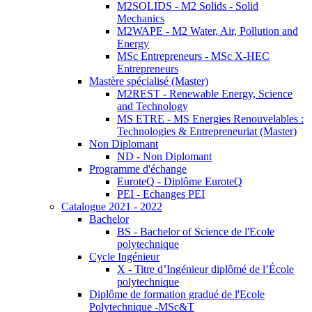
M2SOLIDS - M2 Solids - Solid
Mechanics
M2WAPE - M2 Water, Air, Pollution and
Energy
MSc Entrepreneurs - MSc X-HEC
Entrepreneurs
Mastère spécialisé (Master)
M2REST - Renewable Energy, Science
and Technology
MS ETRE - MS Energies Renouvelables :
Technologies & Entrepreneuriat (Master)
Non Diplomant
ND - Non Diplomant
Programme d'échange
EuroteQ - Diplôme EuroteQ
PEI - Echanges PEI
Catalogue 2021 - 2022
Bachelor
BS - Bachelor of Science de l'Ecole
polytechnique
Cycle Ingénieur
X - Titre d’Ingénieur diplômé de l’École
polytechnique
Diplôme de formation gradué de l'Ecole
Polytechnique -MSc&T