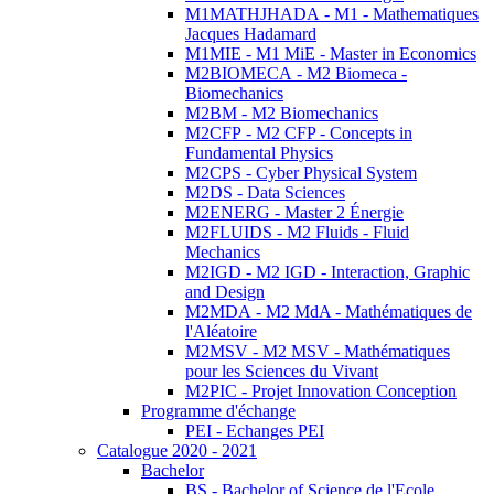
M1MATHJHADA - M1 - Mathematiques
Jacques Hadamard
M1MIE - M1 MiE - Master in Economics
M2BIOMECA - M2 Biomeca -
Biomechanics
M2BM - M2 Biomechanics
M2CFP - M2 CFP - Concepts in
Fundamental Physics
M2CPS - Cyber Physical System
M2DS - Data Sciences
M2ENERG - Master 2 Énergie
M2FLUIDS - M2 Fluids - Fluid
Mechanics
M2IGD - M2 IGD - Interaction, Graphic
and Design
M2MDA - M2 MdA - Mathématiques de
l'Aléatoire
M2MSV - M2 MSV - Mathématiques
pour les Sciences du Vivant
M2PIC - Projet Innovation Conception
Programme d'échange
PEI - Echanges PEI
Catalogue 2020 - 2021
Bachelor
BS - Bachelor of Science de l'Ecole