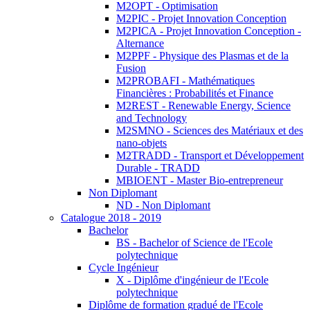
M2OPT - Optimisation
M2PIC - Projet Innovation Conception
M2PICA - Projet Innovation Conception -
Alternance
M2PPF - Physique des Plasmas et de la
Fusion
M2PROBAFI - Mathématiques
Financières : Probabilités et Finance
M2REST - Renewable Energy, Science
and Technology
M2SMNO - Sciences des Matériaux et des
nano-objets
M2TRADD - Transport et Développement
Durable - TRADD
MBIOENT - Master Bio-entrepreneur
Non Diplomant
ND - Non Diplomant
Catalogue 2018 - 2019
Bachelor
BS - Bachelor of Science de l'Ecole
polytechnique
Cycle Ingénieur
X - Diplôme d'ingénieur de l'Ecole
polytechnique
Diplôme de formation gradué de l'Ecole