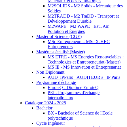
Matériaux et des Nano-Objets
M2SOLIDS - M2 Solids - Mécanique des
Solides
M2TRADD - M2 TraDD - Transport et
Développement Durable
M2WAPE - M2 WAPE - Eau, Air,
Pollution et Énergies
Master of Science (CGE)
MSc Entrepreneurs - MSc X-HEC
Entrepreneurs
Mastère spécialisé (Master)
MS ETRE - MS Energies Renouvelables :
Technologies et Entrepreneuriat (Master)
MS IE - MS Innovation et Entreprenariat
Non Diplomant
AUD_IPParis - AUDITEURS - IP Paris
Programme d'échange
EuroteQ - Diplôme EuroteQ
PEI - Programmes d'échange
internationaux
Catalogue 2024 - 2025
Bachelor
BX - Bachelor of Science de l'Ecole
polytechnique
Cycle Ingénieur