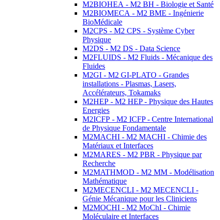
M2BIOHEA - M2 BH - Biologie et Santé
M2BIOMECA - M2 BME - Ingénierie
BioMédicale
M2CPS - M2 CPS - Système Cyber
Physique
M2DS - M2 DS - Data Science
M2FLUIDS - M2 Fluids - Mécanique des
Fluides
M2GI - M2 GI-PLATO - Grandes
installations - Plasmas, Lasers,
Accélérateurs, Tokamaks
M2HEP - M2 HEP - Physique des Hautes
Energies
M2ICFP - M2 ICFP - Centre International
de Physique Fondamentale
M2MACHI - M2 MACHI - Chimie des
Matériaux et Interfaces
M2MARES - M2 PBR - Physique par
Recherche
M2MATHMOD - M2 MM - Modélisation
Mathématique
M2MECENCLI - M2 MECENCLI -
Génie Mécanique pour les Cliniciens
M2MOCHI - M2 MoChI - Chimie
Moléculaire et Interfaces