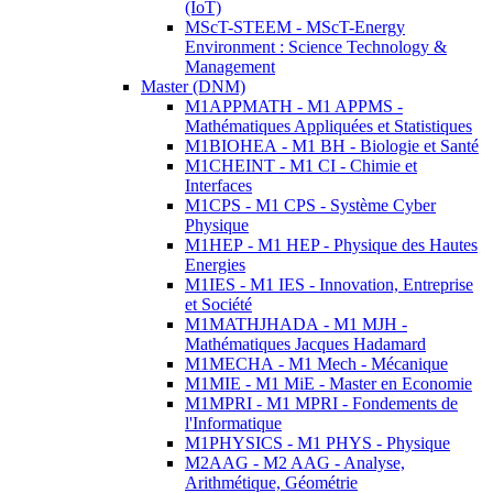
(IoT)
MScT-STEEM - MScT-Energy
Environment : Science Technology &
Management
Master (DNM)
M1APPMATH - M1 APPMS -
Mathématiques Appliquées et Statistiques
M1BIOHEA - M1 BH - Biologie et Santé
M1CHEINT - M1 CI - Chimie et
Interfaces
M1CPS - M1 CPS - Système Cyber
Physique
M1HEP - M1 HEP - Physique des Hautes
Energies
M1IES - M1 IES - Innovation, Entreprise
et Société
M1MATHJHADA - M1 MJH -
Mathématiques Jacques Hadamard
M1MECHA - M1 Mech - Mécanique
M1MIE - M1 MiE - Master en Economie
M1MPRI - M1 MPRI - Fondements de
l'Informatique
M1PHYSICS - M1 PHYS - Physique
M2AAG - M2 AAG - Analyse,
Arithmétique, Géométrie