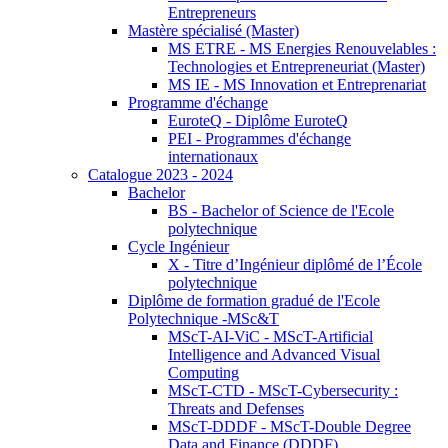
Entrepreneurs
Mastère spécialisé (Master)
MS ETRE - MS Energies Renouvelables :
Technologies et Entrepreneuriat (Master)
MS IE - MS Innovation et Entreprenariat
Programme d'échange
EuroteQ - Diplôme EuroteQ
PEI - Programmes d'échange
internationaux
Catalogue 2023 - 2024
Bachelor
BS - Bachelor of Science de l'Ecole
polytechnique
Cycle Ingénieur
X - Titre d’Ingénieur diplômé de l’École
polytechnique
Diplôme de formation gradué de l'Ecole
Polytechnique -MSc&T
MScT-AI-ViC - MScT-Artificial
Intelligence and Advanced Visual
Computing
MScT-CTD - MScT-Cybersecurity :
Threats and Defenses
MScT-DDDF - MScT-Double Degree
Data and Finance (DDDF)