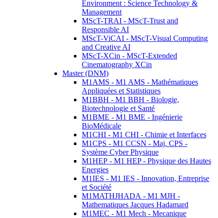
Environment : Science Technology &
Management
MScT-TRAI - MScT-Trust and
Responsible AI
MScT-ViCAI - MScT-Visual Computing
and Creative AI
MScT-XCin - MScT-Extended
Cinematography XCin
Master (DNM)
M1AMS - M1 AMS - Mathématiques
Appliquées et Statistiques
M1BBH - M1 BBH - Biologie,
Biotechnologie et Santé
M1BME - M1 BME - Ingénierie
BioMédicale
M1CHI - M1 CHI - Chimie et Interfaces
M1CPS - M1 CCSN - Maj. CPS -
Système Cyber Physique
M1HEP - M1 HEP - Physique des Hautes
Energies
M1IES - M1 IES - Innovation, Entreprise
et Société
M1MATHJHADA - M1 MJH -
Mathematiques Jacques Hadamard
M1MEC - M1 Mech - Mecanique