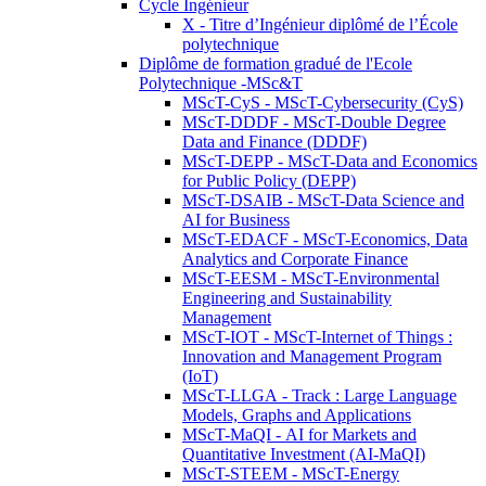
Cycle Ingénieur
X - Titre d’Ingénieur diplômé de l’École
polytechnique
Diplôme de formation gradué de l'Ecole
Polytechnique -MSc&T
MScT-CyS - MScT-Cybersecurity (CyS)
MScT-DDDF - MScT-Double Degree
Data and Finance (DDDF)
MScT-DEPP - MScT-Data and Economics
for Public Policy (DEPP)
MScT-DSAIB - MScT-Data Science and
AI for Business
MScT-EDACF - MScT-Economics, Data
Analytics and Corporate Finance
MScT-EESM - MScT-Environmental
Engineering and Sustainability
Management
MScT-IOT - MScT-Internet of Things :
Innovation and Management Program
(IoT)
MScT-LLGA - Track : Large Language
Models, Graphs and Applications
MScT-MaQI - AI for Markets and
Quantitative Investment (AI-MaQI)
MScT-STEEM - MScT-Energy