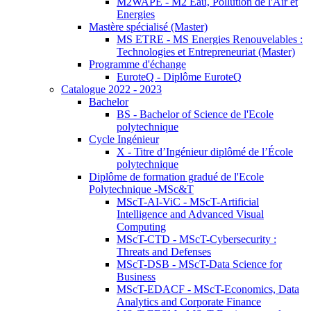
M2WAPE - M2 Eau, Pollution de l'Air et
Energies
Mastère spécialisé (Master)
MS ETRE - MS Energies Renouvelables :
Technologies et Entrepreneuriat (Master)
Programme d'échange
EuroteQ - Diplôme EuroteQ
Catalogue 2022 - 2023
Bachelor
BS - Bachelor of Science de l'Ecole
polytechnique
Cycle Ingénieur
X - Titre d’Ingénieur diplômé de l’École
polytechnique
Diplôme de formation gradué de l'Ecole
Polytechnique -MSc&T
MScT-AI-ViC - MScT-Artificial
Intelligence and Advanced Visual
Computing
MScT-CTD - MScT-Cybersecurity :
Threats and Defenses
MScT-DSB - MScT-Data Science for
Business
MScT-EDACF - MScT-Economics, Data
Analytics and Corporate Finance