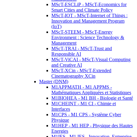
MScT-ESCLiP - MScT-Economics for
Smart Cities and Climate Policy
MScT-IOT - MScT-Internet of Things :
Innovation and Management Program
(IoT)
MScT-STEEM - MScT-Energy
Environment : Science Technology &
Management
MScT-TRAI - MScT-Trust and
Responsible AI
MScT-ViCAI - MScT-Visual Computing
and Creative AI
MScT-XCin - MScT-Extended
Cinematography XCin
Master (DNM)
M1APPMATH - M1 APPMS -
Mathématiques Appliquées et Statistiques
M1BIOHEA - M1 BH - Biologie et Santé
M1CHEINT - M1 CI - Chimie et
Interfaces
M1CPS - M1 CPS - Système Cyber
Physique
M1HEP - M1 HEP - Physique des Hautes
Energies
M1IES - M1 IES - Innovation, Entreprise