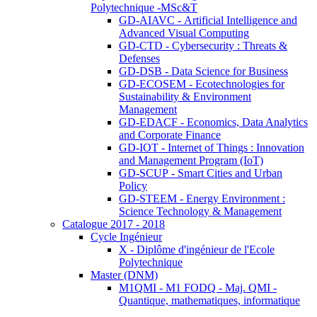
Polytechnique -MSc&T
GD-AIAVC - Artificial Intelligence and
Advanced Visual Computing
GD-CTD - Cybersecurity : Threats &
Defenses
GD-DSB - Data Science for Business
GD-ECOSEM - Ecotechnologies for
Sustainability & Environment
Management
GD-EDACF - Economics, Data Analytics
and Corporate Finance
GD-IOT - Internet of Things : Innovation
and Management Program (IoT)
GD-SCUP - Smart Cities and Urban
Policy
GD-STEEM - Energy Environment :
Science Technology & Management
Catalogue 2017 - 2018
Cycle Ingénieur
X - Diplôme d'ingénieur de l'Ecole
Polytechnique
Master (DNM)
M1QMI - M1 FODQ - Maj. QMI -
Quantique, mathematiques, informatique