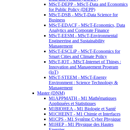
MScT-DEPP - MScT-Data and Economics
for Public Policy (DEPP)
MScT-DSB - MScT-Data Science for
Business
MScT-EDACF - MScT-Economics, Data
Analytics and Corporate Finance
MScT-EESM - MScT-Environmental
Engineering and Sustainability
Management
MScT-ESCLiP - MScT-Economics for
Smart Cities and Climate Policy
MScT-IOT - MScT-Internet of Things :
Innovation and Management Program
(IoT)
MScT-STEEM - MScT-Energy
Environment : Science Technology &
Management
Master (DNM)
M1APPMATH - M1 Mathématiques
Appliquées et Statistiques
M1BIOHEA - M1 Biologie et Santé
M1CHEINT - M1 Chimie et Interfaces
M1CPS - M1 Système Cyber Physique
M1HEP - M1 Physique des Hautes
Energies