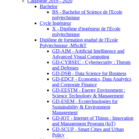
Catalogue 2019 - 2020
Bachelor
BS - Bachelor of Science de l'Ecole
polytechnique
Cycle Ingénieur
X - Diplôme d'ingénieur de l'Ecole
polytechnique
Diplôme de formation gradué de l'Ecole
Polytechnique -MSc&T
GD-AIM - Artificial Intelligence and
Advanced Visual Computing
GD-CYBSEC - Cybersecurity : Threats
and Defenses
GD-DSB - Data Science for Business
GD-EDCF - Economics, Data Analytics
and Corporate Finance
GD-EESTM - Energy Environment :
Science Technology & Management
GD-ESEM - Ecotechnologies for
Sustainability & Environment
Management
GD-IOT - Internet of Things : Innovation
and Management Program (IoT)
GD-SCUP - Smart Cities and Urban
Policy