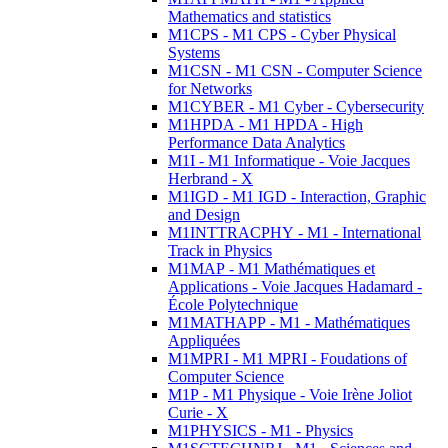
Mathematics and statistics
M1CPS - M1 CPS - Cyber Physical
Systems
M1CSN - M1 CSN - Computer Science
for Networks
M1CYBER - M1 Cyber - Cybersecurity
M1HPDA - M1 HPDA - High
Performance Data Analytics
M1I - M1 Informatique - Voie Jacques
Herbrand - X
M1IGD - M1 IGD - Interaction, Graphic
and Design
M1INTTRACPHY - M1 - International
Track in Physics
M1MAP - M1 Mathématiques et
Applications - Voie Jacques Hadamard -
École Polytechnique
M1MATHAPP - M1 - Mathématiques
Appliquées
M1MPRI - M1 MPRI - Foudations of
Computer Science
M1P - M1 Physique - Voie Irène Joliot
Curie - X
M1PHYSICS - M1 - Physics