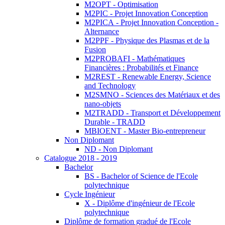
M2OPT - Optimisation
M2PIC - Projet Innovation Conception
M2PICA - Projet Innovation Conception -
Alternance
M2PPF - Physique des Plasmas et de la
Fusion
M2PROBAFI - Mathématiques
Financières : Probabilités et Finance
M2REST - Renewable Energy, Science
and Technology
M2SMNO - Sciences des Matériaux et des
nano-objets
M2TRADD - Transport et Développement
Durable - TRADD
MBIOENT - Master Bio-entrepreneur
Non Diplomant
ND - Non Diplomant
Catalogue 2018 - 2019
Bachelor
BS - Bachelor of Science de l'Ecole
polytechnique
Cycle Ingénieur
X - Diplôme d'ingénieur de l'Ecole
polytechnique
Diplôme de formation gradué de l'Ecole