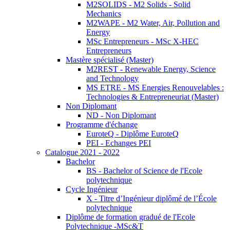
M2SOLIDS - M2 Solids - Solid
Mechanics
M2WAPE - M2 Water, Air, Pollution and
Energy
MSc Entrepreneurs - MSc X-HEC
Entrepreneurs
Mastère spécialisé (Master)
M2REST - Renewable Energy, Science
and Technology
MS ETRE - MS Energies Renouvelables :
Technologies & Entrepreneuriat (Master)
Non Diplomant
ND - Non Diplomant
Programme d'échange
EuroteQ - Diplôme EuroteQ
PEI - Echanges PEI
Catalogue 2021 - 2022
Bachelor
BS - Bachelor of Science de l'Ecole
polytechnique
Cycle Ingénieur
X - Titre d’Ingénieur diplômé de l’École
polytechnique
Diplôme de formation gradué de l'Ecole
Polytechnique -MSc&T