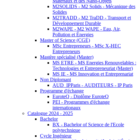
Matériaux et des Nano-Objets
M2SOLIDS - M2 Solids - Mécanique des
Solides
M2TRADD - M2 TraDD - Transport et
Développement Durable
M2WAPE - M2 WAPE - Eau, Air,
Pollution et Énergies
Master of Science (CGE)
MSc Entrepreneurs - MSc X-HEC
Entrepreneurs
Mastère spécialisé (Master)
MS ETRE - MS Energies Renouvelables :
Technologies et Entrepreneuriat (Master)
MS IE - MS Innovation et Entreprenariat
Non Diplomant
AUD_IPParis - AUDITEURS - IP Paris
Programme d'échange
EuroteQ - Diplôme EuroteQ
PEI - Programmes d'échange
internationaux
Catalogue 2024 - 2025
Bachelor
BX - Bachelor of Science de l'Ecole
polytechnique
Cycle Ingénieur