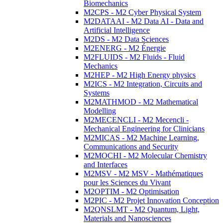
Biomechanics
M2CPS - M2 Cyber Physical System
M2DATAAI - M2 Data AI - Data and
Artificial Intelligence
M2DS - M2 Data Sciences
M2ENERG - M2 Énergie
M2FLUIDS - M2 Fluids - Fluid
Mechanics
M2HEP - M2 High Energy physics
M2ICS - M2 Integration, Circuits and
Systems
M2MATHMOD - M2 Mathematical
Modelling
M2MECENCLI - M2 Mecencli -
Mechanical Engineering for Clinicians
M2MICAS - M2 Machine Learning,
Communications and Security
M2MOCHI - M2 Molecular Chemistry
and Interfaces
M2MSV - M2 MSV - Mathématiques
pour les Sciences du Vivant
M2OPTIM - M2 Optimisation
M2PIC - M2 Projet Innovation Conception
M2QNSLMT - M2 Quantum, Light,
Materials and Nanosciences