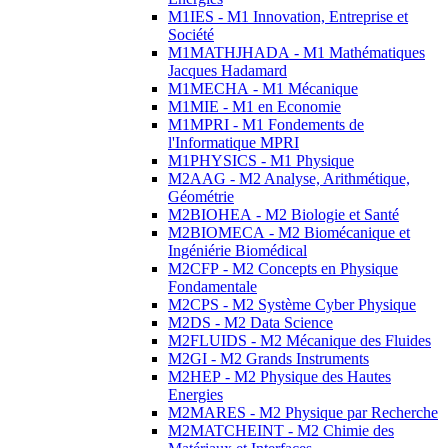
M1IES - M1 Innovation, Entreprise et
Société
M1MATHJHADA - M1 Mathématiques
Jacques Hadamard
M1MECHA - M1 Mécanique
M1MIE - M1 en Economie
M1MPRI - M1 Fondements de
l'Informatique MPRI
M1PHYSICS - M1 Physique
M2AAG - M2 Analyse, Arithmétique,
Géométrie
M2BIOHEA - M2 Biologie et Santé
M2BIOMECA - M2 Biomécanique et
Ingéniérie Biomédical
M2CFP - M2 Concepts en Physique
Fondamentale
M2CPS - M2 Système Cyber Physique
M2DS - M2 Data Science
M2FLUIDS - M2 Mécanique des Fluides
M2GI - M2 Grands Instruments
M2HEP - M2 Physique des Hautes
Energies
M2MARES - M2 Physique par Recherche
M2MATCHEINT - M2 Chimie des