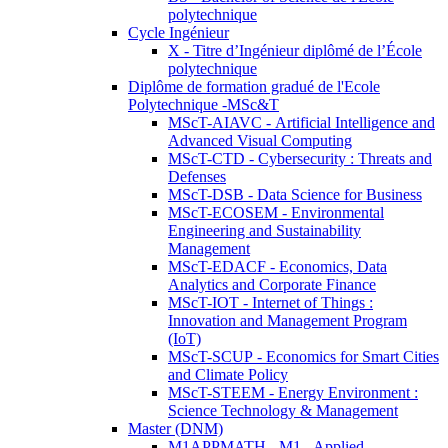
polytechnique
Cycle Ingénieur
X - Titre d’Ingénieur diplômé de l’École
polytechnique
Diplôme de formation gradué de l'Ecole
Polytechnique -MSc&T
MScT-AIAVC - Artificial Intelligence and
Advanced Visual Computing
MScT-CTD - Cybersecurity : Threats and
Defenses
MScT-DSB - Data Science for Business
MScT-ECOSEM - Environmental
Engineering and Sustainability
Management
MScT-EDACF - Economics, Data
Analytics and Corporate Finance
MScT-IOT - Internet of Things :
Innovation and Management Program
(IoT)
MScT-SCUP - Economics for Smart Cities
and Climate Policy
MScT-STEEM - Energy Environment :
Science Technology & Management
Master (DNM)
M1APPMATH - M1 - Applied