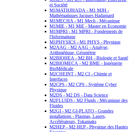
et Société
M1MATHJHADA - M1 MJH -
Mathématiques Jacques Hadamard
M1MECHA - M1 Mech - Mécanique
M1MIE - M1 MiE - Master en Economie
M1MPRI - M1 MPRI - Fondements de
l'Informatique
M1PHYSICS - M1 PHYS - Physique
M2AAG - M2 AAG - Analyse,
Arithmétique, Géométrie
M2BIOHEA - M2 BH - Biologie et Santé
M2BIOMECA - M2 BME - Ingénierie
BioMédicale
M2CHEINT - M2 CI - Chimie et
Interfaces
M2CPS - M2 CPS - Système Cyber
Physique
M2DS - M2 DS - Data Science
M2FLUIDS - M2 Fluids - Mécanique des
Fluides
M2GI - M2 GI-PLATO - Grandes
installations - Plasmas, Lasers,
Accélérateurs, Tokamaks
M2HEP - M2 HEP - Physique des Hautes