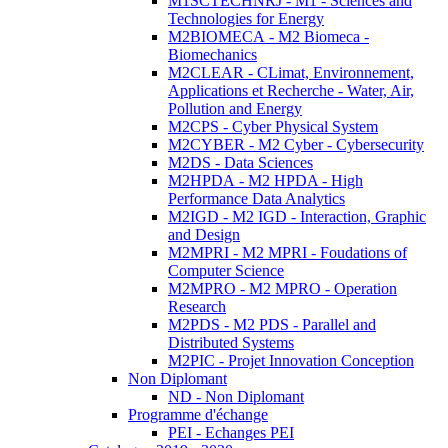
M1SCTECHNRJ - M1 - Sciences and
Technologies for Energy
M2BIOMECA - M2 Biomeca -
Biomechanics
M2CLEAR - CLimat, Environnement,
Applications et Recherche - Water, Air,
Pollution and Energy
M2CPS - Cyber Physical System
M2CYBER - M2 Cyber - Cybersecurity
M2DS - Data Sciences
M2HPDA - M2 HPDA - High
Performance Data Analytics
M2IGD - M2 IGD - Interaction, Graphic
and Design
M2MPRI - M2 MPRI - Foudations of
Computer Science
M2MPRO - M2 MPRO - Operation
Research
M2PDS - M2 PDS - Parallel and
Distributed Systems
M2PIC - Projet Innovation Conception
Non Diplomant
ND - Non Diplomant
Programme d'échange
PEI - Echanges PEI