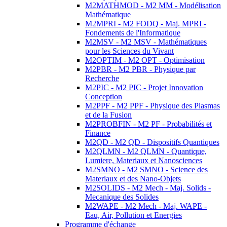
M2MATHMOD - M2 MM - Modélisation
Mathématique
M2MPRI - M2 FODQ - Maj. MPRI -
Fondements de l'Informatique
M2MSV - M2 MSV - Mathématiques
pour les Sciences du Vivant
M2OPTIM - M2 OPT - Optimisation
M2PBR - M2 PBR - Physique par
Recherche
M2PIC - M2 PIC - Projet Innovation
Conception
M2PPF - M2 PPF - Physique des Plasmas
et de la Fusion
M2PROBFIN - M2 PF - Probabilités et
Finance
M2QD - M2 QD - Dispositifs Quantiques
M2QLMN - M2 QLMN - Quantique,
Lumiere, Materiaux et Nanosciences
M2SMNO - M2 SMNO - Science des
Materiaux et des Nano-Objets
M2SOLIDS - M2 Mech - Maj. Solids -
Mecanique des Solides
M2WAPE - M2 Mech - Maj. WAPE -
Eau, Air, Pollution et Energies
Programme d'échange