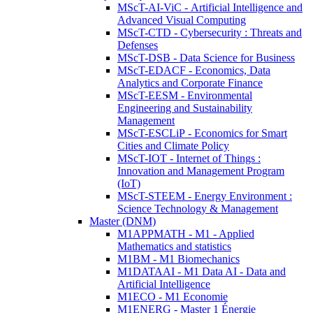
MScT-AI-ViC - Artificial Intelligence and
Advanced Visual Computing
MScT-CTD - Cybersecurity : Threats and
Defenses
MScT-DSB - Data Science for Business
MScT-EDACF - Economics, Data
Analytics and Corporate Finance
MScT-EESM - Environmental
Engineering and Sustainability
Management
MScT-ESCLiP - Economics for Smart
Cities and Climate Policy
MScT-IOT - Internet of Things :
Innovation and Management Program
(IoT)
MScT-STEEM - Energy Environment :
Science Technology & Management
Master (DNM)
M1APPMATH - M1 - Applied
Mathematics and statistics
M1BM - M1 Biomechanics
M1DATAAI - M1 Data AI - Data and
Artificial Intelligence
M1ECO - M1 Economie
M1ENERG - Master 1 Énergie