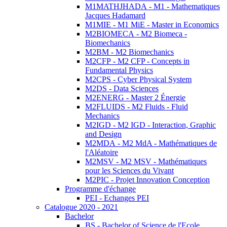
M1MATHJHADA - M1 - Mathematiques
Jacques Hadamard
M1MIE - M1 MiE - Master in Economics
M2BIOMECA - M2 Biomeca -
Biomechanics
M2BM - M2 Biomechanics
M2CFP - M2 CFP - Concepts in
Fundamental Physics
M2CPS - Cyber Physical System
M2DS - Data Sciences
M2ENERG - Master 2 Énergie
M2FLUIDS - M2 Fluids - Fluid
Mechanics
M2IGD - M2 IGD - Interaction, Graphic
and Design
M2MDA - M2 MdA - Mathématiques de
l'Aléatoire
M2MSV - M2 MSV - Mathématiques
pour les Sciences du Vivant
M2PIC - Projet Innovation Conception
Programme d'échange
PEI - Echanges PEI
Catalogue 2020 - 2021
Bachelor
BS - Bachelor of Science de l'Ecole