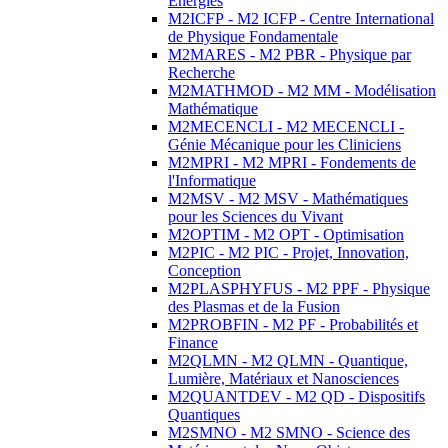
Energies
M2ICFP - M2 ICFP - Centre International
de Physique Fondamentale
M2MARES - M2 PBR - Physique par
Recherche
M2MATHMOD - M2 MM - Modélisation
Mathématique
M2MECENCLI - M2 MECENCLI -
Génie Mécanique pour les Cliniciens
M2MPRI - M2 MPRI - Fondements de
l'Informatique
M2MSV - M2 MSV - Mathématiques
pour les Sciences du Vivant
M2OPTIM - M2 OPT - Optimisation
M2PIC - M2 PIC - Projet, Innovation,
Conception
M2PLASPHYFUS - M2 PPF - Physique
des Plasmas et de la Fusion
M2PROBFIN - M2 PF - Probabilités et
Finance
M2QLMN - M2 QLMN - Quantique,
Lumière, Matériaux et Nanosciences
M2QUANTDEV - M2 QD - Dispositifs
Quantiques
M2SMNO - M2 SMNO - Science des