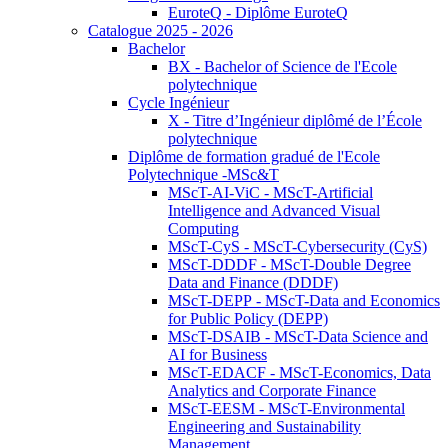
EuroteQ - Diplôme EuroteQ
Catalogue 2025 - 2026
Bachelor
BX - Bachelor of Science de l'Ecole
polytechnique
Cycle Ingénieur
X - Titre d’Ingénieur diplômé de l’École
polytechnique
Diplôme de formation gradué de l'Ecole
Polytechnique -MSc&T
MScT-AI-ViC - MScT-Artificial
Intelligence and Advanced Visual
Computing
MScT-CyS - MScT-Cybersecurity (CyS)
MScT-DDDF - MScT-Double Degree
Data and Finance (DDDF)
MScT-DEPP - MScT-Data and Economics
for Public Policy (DEPP)
MScT-DSAIB - MScT-Data Science and
AI for Business
MScT-EDACF - MScT-Economics, Data
Analytics and Corporate Finance
MScT-EESM - MScT-Environmental
Engineering and Sustainability
Management