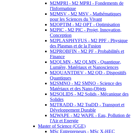
M2MPRI - M2 MPRI - Fondements de
l'Informatique
M2MSV - M2 MSV - Mathématiques
pour les Sciences du Vivant
M2OPTIM - M2 OPT - Optimisation
M2PIC - M2 PIC - Projet, Innovation,
Conception
M2PLASPHYFUS - M2 PPF - Physique
des Plasmas et de la Fusion
M2PROBFIN - M2 PF - Probabilités et
Finance
M2QLMN - M2 QLMN - Quantique,
Lumière, Matériaux et Nanosciences
M2QUANTDEV - M2 QD - Dispositifs
Quantiques
M2SMNO - M2 SMNO - Science des
Matériaux et des Nano-Objets
M2SOLIDS - M2 Solids - Mécanique des
Solides
M2TRADD - M2 TraDD - Transport et
Développement Durable
M2WAPE - M2 WAPE - Eau, Pollution de
l'Air et Energie
Master of Science (CGE)
MSc Entrepreneurs - MSc X-HEC