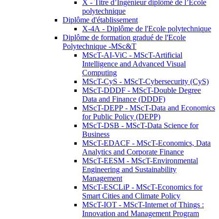
X - Titre d’Ingénieur diplômé de l’École
polytechnique
Diplôme d'établissement
X-4A - Diplôme de l'Ecole polytechnique
Diplôme de formation gradué de l'Ecole
Polytechnique -MSc&T
MScT-AI-ViC - MScT-Artificial
Intelligence and Advanced Visual
Computing
MScT-CyS - MScT-Cybersecurity (CyS)
MScT-DDDF - MScT-Double Degree
Data and Finance (DDDF)
MScT-DEPP - MScT-Data and Economics
for Public Policy (DEPP)
MScT-DSB - MScT-Data Science for
Business
MScT-EDACF - MScT-Economics, Data
Analytics and Corporate Finance
MScT-EESM - MScT-Environmental
Engineering and Sustainability
Management
MScT-ESCLiP - MScT-Economics for
Smart Cities and Climate Policy
MScT-IOT - MScT-Internet of Things :
Innovation and Management Program