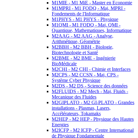
M1MIE - M1 MiE - Master en Economie
M1MPRI - M1 FODQ - Maj. MPRI -
Fondements de l'Informatique
M1PHYS - M1 PHYS - Physique
M1QMI - M1 FODQ - Maj. QMI -
Quantique, Mathematiques, Informatique
M2AAG - M2 AAG - Analyse,
Arithmétique, Géométrie
M2BBH - M2 BBH - Biologie,
Biotechnologie et Santé
M2BME - M2 BME - Ingénierie
BioMédicale
M2CHI - M2 CHI - Chimie et Interfaces
M2CPS - M2 CCSN - Maj. CPS -
Système Cyber Physique
M2DS - M2 DS - Science des données
M2FLUIDS - M2 Mech - Maj. Fluids -
Mecanique des Fluides
M2GIPLATO - M2 GI-PLATO - Grandes
installations - Plasmas, Lasers,
Accélérateurs, Tokamaks
M2HEP - M2 HEP - Physique des Hautes
Energies
M2ICFP - M2 ICFP - Centre International
de Physique Fondamentale