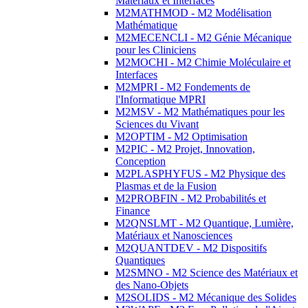
Matériaux et Interfaces
M2MATHMOD - M2 Modélisation
Mathématique
M2MECENCLI - M2 Génie Mécanique
pour les Cliniciens
M2MOCHI - M2 Chimie Moléculaire et
Interfaces
M2MPRI - M2 Fondements de
l'Informatique MPRI
M2MSV - M2 Mathématiques pour les
Sciences du Vivant
M2OPTIM - M2 Optimisation
M2PIC - M2 Projet, Innovation,
Conception
M2PLASPHYFUS - M2 Physique des
Plasmas et de la Fusion
M2PROBFIN - M2 Probabilités et
Finance
M2QNSLMT - M2 Quantique, Lumière,
Matériaux et Nanosciences
M2QUANTDEV - M2 Dispositifs
Quantiques
M2SMNO - M2 Science des Matériaux et
des Nano-Objets
M2SOLIDS - M2 Mécanique des Solides