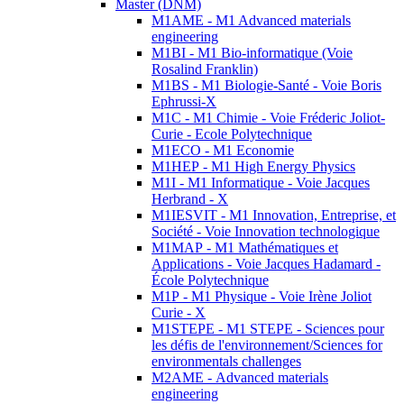
Master (DNM)
M1AME - M1 Advanced materials
engineering
M1BI - M1 Bio-informatique (Voie
Rosalind Franklin)
M1BS - M1 Biologie-Santé - Voie Boris
Ephrussi-X
M1C - M1 Chimie - Voie Fréderic Joliot-
Curie - Ecole Polytechnique
M1ECO - M1 Economie
M1HEP - M1 High Energy Physics
M1I - M1 Informatique - Voie Jacques
Herbrand - X
M1IESVIT - M1 Innovation, Entreprise, et
Société - Voie Innovation technologique
M1MAP - M1 Mathématiques et
Applications - Voie Jacques Hadamard -
École Polytechnique
M1P - M1 Physique - Voie Irène Joliot
Curie - X
M1STEPE - M1 STEPE - Sciences pour
les défis de l'environnement/Sciences for
environmentals challenges
M2AME - Advanced materials
engineering