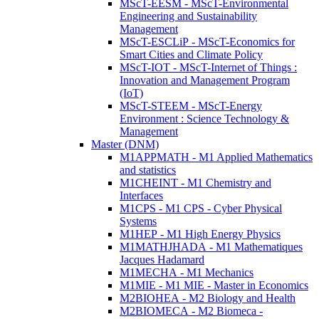
MScT-EESM - MScT-Environmental
Engineering and Sustainability
Management
MScT-ESCLiP - MScT-Economics for
Smart Cities and Climate Policy
MScT-IOT - MScT-Internet of Things :
Innovation and Management Program
(IoT)
MScT-STEEM - MScT-Energy
Environment : Science Technology &
Management
Master (DNM)
M1APPMATH - M1 Applied Mathematics
and statistics
M1CHEINT - M1 Chemistry and
Interfaces
M1CPS - M1 CPS - Cyber Physical
Systems
M1HEP - M1 High Energy Physics
M1MATHJHADA - M1 Mathematiques
Jacques Hadamard
M1MECHA - M1 Mechanics
M1MIE - M1 MIE - Master in Economics
M2BIOHEA - M2 Biology and Health
M2BIOMECA - M2 Biomeca -