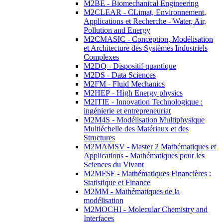
M2BE - Biomechanical Engineering
M2CLEAR - CLimat, Environnement,
Applications et Recherche - Water, Air,
Pollution and Energy
M2CMASIC - Conception, Modélisation
et Architecture des Systèmes Industriels
Complexes
M2DQ - Dispositif quantique
M2DS - Data Sciences
M2FM - Fluid Mechanics
M2HEP - High Energy physics
M2ITIE - Innovation Technologique :
ingénierie et entrepreneuriat
M2M4S - Modélisation Multiphysique
Multiéchelle des Matériaux et des
Structures
M2MAMSV - Master 2 Mathématiques et
Applications - Mathématiques pour les
Sciences du Vivant
M2MFSF - Mathématiques Financières :
Statistique et Finance
M2MM - Mathématiques de la
modélisation
M2MOCHI - Molecular Chemistry and
Interfaces