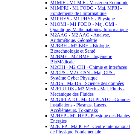
M1MIE - M1 MiE - Master en Economie
M1MPRI - M1 FODQ - Maj. MPRI -
Fondements de l'Informatique
M1PHYS - M1 PHYS - Physique
M1QMI - M1 FODQ - Maj. QMI -
Quantique, Mathematiques, Informatique
M2AAG - M2 AAG - Analyse,
Arithmétique, Géométrie
M2BBH - M2 BBH - Biologie,
Biotechnologie et Santé
M2BME - M2 BME - Ingénierie
BioMédicale
M2CHI - M2 CHI - Chimie et Interfaces
M2CPS - M2 CCSN - Maj. CPS -
Système Cyber Physique
M2DS - M2 DS - Science des données
M2FLUIDS - M2 Mech - Maj. Fluids -
Mecanique des Fluides
M2GIPLATO - M2 GI-PLATO - Grandes
installations - Plasmas, Lasers,
Accélérateurs, Tokamaks
M2HEP - M2 HEP - Physique des Hautes
Energies
M2ICFP - M2 ICFP - Centre International
de Physique Fondamentale