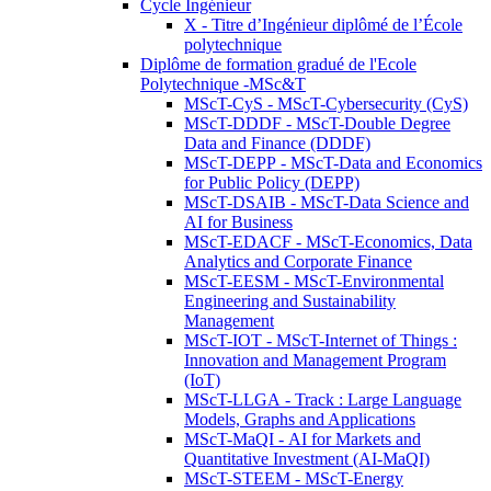
Cycle Ingénieur
X - Titre d’Ingénieur diplômé de l’École
polytechnique
Diplôme de formation gradué de l'Ecole
Polytechnique -MSc&T
MScT-CyS - MScT-Cybersecurity (CyS)
MScT-DDDF - MScT-Double Degree
Data and Finance (DDDF)
MScT-DEPP - MScT-Data and Economics
for Public Policy (DEPP)
MScT-DSAIB - MScT-Data Science and
AI for Business
MScT-EDACF - MScT-Economics, Data
Analytics and Corporate Finance
MScT-EESM - MScT-Environmental
Engineering and Sustainability
Management
MScT-IOT - MScT-Internet of Things :
Innovation and Management Program
(IoT)
MScT-LLGA - Track : Large Language
Models, Graphs and Applications
MScT-MaQI - AI for Markets and
Quantitative Investment (AI-MaQI)
MScT-STEEM - MScT-Energy