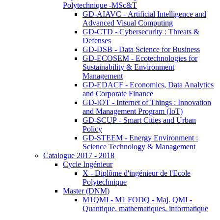
Polytechnique -MSc&T
GD-AIAVC - Artificial Intelligence and
Advanced Visual Computing
GD-CTD - Cybersecurity : Threats &
Defenses
GD-DSB - Data Science for Business
GD-ECOSEM - Ecotechnologies for
Sustainability & Environment
Management
GD-EDACF - Economics, Data Analytics
and Corporate Finance
GD-IOT - Internet of Things : Innovation
and Management Program (IoT)
GD-SCUP - Smart Cities and Urban
Policy
GD-STEEM - Energy Environment :
Science Technology & Management
Catalogue 2017 - 2018
Cycle Ingénieur
X - Diplôme d'ingénieur de l'Ecole
Polytechnique
Master (DNM)
M1QMI - M1 FODQ - Maj. QMI -
Quantique, mathematiques, informatique