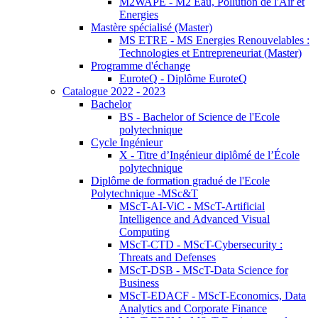
M2WAPE - M2 Eau, Pollution de l'Air et
Energies
Mastère spécialisé (Master)
MS ETRE - MS Energies Renouvelables :
Technologies et Entrepreneuriat (Master)
Programme d'échange
EuroteQ - Diplôme EuroteQ
Catalogue 2022 - 2023
Bachelor
BS - Bachelor of Science de l'Ecole
polytechnique
Cycle Ingénieur
X - Titre d’Ingénieur diplômé de l’École
polytechnique
Diplôme de formation gradué de l'Ecole
Polytechnique -MSc&T
MScT-AI-ViC - MScT-Artificial
Intelligence and Advanced Visual
Computing
MScT-CTD - MScT-Cybersecurity :
Threats and Defenses
MScT-DSB - MScT-Data Science for
Business
MScT-EDACF - MScT-Economics, Data
Analytics and Corporate Finance