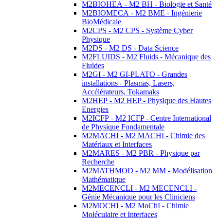
M2BIOHEA - M2 BH - Biologie et Santé
M2BIOMECA - M2 BME - Ingénierie
BioMédicale
M2CPS - M2 CPS - Système Cyber
Physique
M2DS - M2 DS - Data Science
M2FLUIDS - M2 Fluids - Mécanique des
Fluides
M2GI - M2 GI-PLATO - Grandes
installations - Plasmas, Lasers,
Accélérateurs, Tokamaks
M2HEP - M2 HEP - Physique des Hautes
Energies
M2ICFP - M2 ICFP - Centre International
de Physique Fondamentale
M2MACHI - M2 MACHI - Chimie des
Matériaux et Interfaces
M2MARES - M2 PBR - Physique par
Recherche
M2MATHMOD - M2 MM - Modélisation
Mathématique
M2MECENCLI - M2 MECENCLI -
Génie Mécanique pour les Cliniciens
M2MOCHI - M2 MoChI - Chimie
Moléculaire et Interfaces