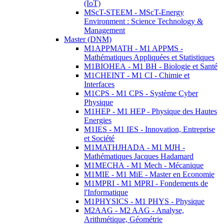
(IoT)
MScT-STEEM - MScT-Energy
Environment : Science Technology &
Management
Master (DNM)
M1APPMATH - M1 APPMS -
Mathématiques Appliquées et Statistiques
M1BIOHEA - M1 BH - Biologie et Santé
M1CHEINT - M1 CI - Chimie et
Interfaces
M1CPS - M1 CPS - Système Cyber
Physique
M1HEP - M1 HEP - Physique des Hautes
Energies
M1IES - M1 IES - Innovation, Entreprise
et Société
M1MATHJHADA - M1 MJH -
Mathématiques Jacques Hadamard
M1MECHA - M1 Mech - Mécanique
M1MIE - M1 MiE - Master en Economie
M1MPRI - M1 MPRI - Fondements de
l'Informatique
M1PHYSICS - M1 PHYS - Physique
M2AAG - M2 AAG - Analyse,
Arithmétique, Géométrie