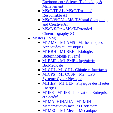
Environment : Science Technology &
Management
MScT-TRAI - MScT-Trust and
Responsible AI
MScT-ViCAI - MScT-Visual Computing
and Creative AI
MScT-XCin - MScT-Extended
Cinematography XCin
Master (DNM)
M1AMS - M1 AMS - Mathématiques
Appliquées et Statistiques
M1BBH - M1 BBH - Biologie,
Biotechnologie et Santé
M1BME - M1 BME - Ingénierie
BioMédicale
M1CHI - M1 CHI - Chimie et Interfaces
M1CPS - M1 CCSN - Maj. CPS -
Système Cyber Physique
M1HEP - M1 HEP - Physique des Hautes
Energies
M1IES - M1 IES - Innovation, Entreprise
et Société
M1MATHJHADA - M1 MJH -
Mathematiques Jacques Hadamard
M1MEC - M1 Mech - Mecanique