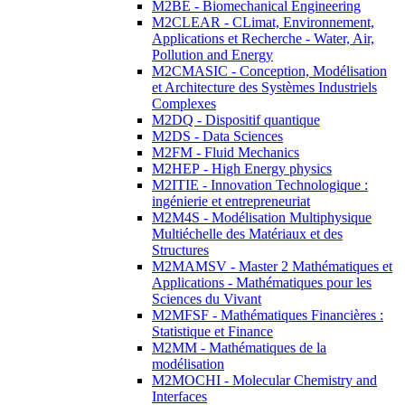
M2BE - Biomechanical Engineering
M2CLEAR - CLimat, Environnement,
Applications et Recherche - Water, Air,
Pollution and Energy
M2CMASIC - Conception, Modélisation
et Architecture des Systèmes Industriels
Complexes
M2DQ - Dispositif quantique
M2DS - Data Sciences
M2FM - Fluid Mechanics
M2HEP - High Energy physics
M2ITIE - Innovation Technologique :
ingénierie et entrepreneuriat
M2M4S - Modélisation Multiphysique
Multiéchelle des Matériaux et des
Structures
M2MAMSV - Master 2 Mathématiques et
Applications - Mathématiques pour les
Sciences du Vivant
M2MFSF - Mathématiques Financières :
Statistique et Finance
M2MM - Mathématiques de la
modélisation
M2MOCHI - Molecular Chemistry and
Interfaces