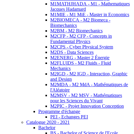
M1MATHJHADA - M1 - Mathematiques
Jacques Hadamard
M1MIE - M1 MiE - Master in Economics
M2BIOMECA - M2 Biomeca -
Biomechanics
M2BM - M2 Biomechanics
M2CFP - M2 CFP - Concepts in
Fundamental Physics
M2CPS - Cyber Physical System
M2DS - Data Sciences
M2ENERG - Master 2 Énergie
M2FLUIDS - M2 Fluids - Fluid
Mechanics
M2IGD - M2 IGD - Interaction, Graphic
and Design
M2MDA - M2 MdA - Mathématiques de
l'Aléatoire
M2MSV - M2 MSV - Mathématiques
pour les Sciences du Vivant
M2PIC - Projet Innovation Conception
Programme d'échange
PEI - Echanges PEI
Catalogue 2020 - 2021
Bachelor
BS - Bachelor of Science de l'Ecole