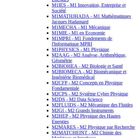
M1IES - M1 Innovation, Entreprise et
Société
M1MATHJHADA - M1 Mathématiques
Jacques Hadamard
M1MECHA - M1 Mécanique
M1MIE - M1 en Economie
M1MPRI - M1 Fondements de
l'Informatique MPRI
M1PHYSICS - M1 Physique
M2AAG - M2 Analyse, Arithmétique,
Géométrie
M2BIOHEA - M2 Biologie et Santé
M2BIOMECA - M2 Biomécanique et
Ingéniérie Biomédical
M2CFP - M2 Concepts en Physique
Fondamentale
M2CPS - M2 Système Cyber Physique
M2DS - M2 Data Science
M2FLUIDS - M2 Mécanique des Fluides
M2GI - M2 Grands Instruments
M2HEP - M2 Physique des Hautes
Energies
M2MARES - M2 Physique par Recherche
M2MATCHEINT - M2 Chimie des