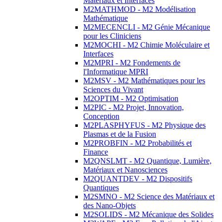
Matériaux et Interfaces
M2MATHMOD - M2 Modélisation
Mathématique
M2MECENCLI - M2 Génie Mécanique
pour les Cliniciens
M2MOCHI - M2 Chimie Moléculaire et
Interfaces
M2MPRI - M2 Fondements de
l'Informatique MPRI
M2MSV - M2 Mathématiques pour les
Sciences du Vivant
M2OPTIM - M2 Optimisation
M2PIC - M2 Projet, Innovation,
Conception
M2PLASPHYFUS - M2 Physique des
Plasmas et de la Fusion
M2PROBFIN - M2 Probabilités et
Finance
M2QNSLMT - M2 Quantique, Lumière,
Matériaux et Nanosciences
M2QUANTDEV - M2 Dispositifs
Quantiques
M2SMNO - M2 Science des Matériaux et
des Nano-Objets
M2SOLIDS - M2 Mécanique des Solides