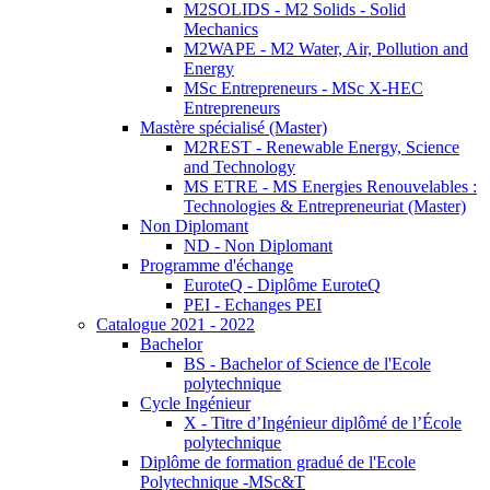
M2SOLIDS - M2 Solids - Solid
Mechanics
M2WAPE - M2 Water, Air, Pollution and
Energy
MSc Entrepreneurs - MSc X-HEC
Entrepreneurs
Mastère spécialisé (Master)
M2REST - Renewable Energy, Science
and Technology
MS ETRE - MS Energies Renouvelables :
Technologies & Entrepreneuriat (Master)
Non Diplomant
ND - Non Diplomant
Programme d'échange
EuroteQ - Diplôme EuroteQ
PEI - Echanges PEI
Catalogue 2021 - 2022
Bachelor
BS - Bachelor of Science de l'Ecole
polytechnique
Cycle Ingénieur
X - Titre d’Ingénieur diplômé de l’École
polytechnique
Diplôme de formation gradué de l'Ecole
Polytechnique -MSc&T