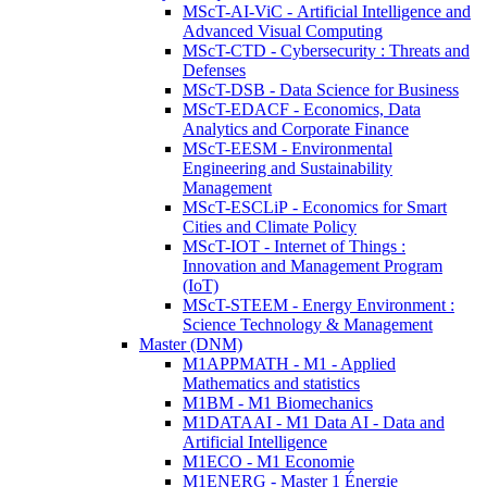
MScT-AI-ViC - Artificial Intelligence and
Advanced Visual Computing
MScT-CTD - Cybersecurity : Threats and
Defenses
MScT-DSB - Data Science for Business
MScT-EDACF - Economics, Data
Analytics and Corporate Finance
MScT-EESM - Environmental
Engineering and Sustainability
Management
MScT-ESCLiP - Economics for Smart
Cities and Climate Policy
MScT-IOT - Internet of Things :
Innovation and Management Program
(IoT)
MScT-STEEM - Energy Environment :
Science Technology & Management
Master (DNM)
M1APPMATH - M1 - Applied
Mathematics and statistics
M1BM - M1 Biomechanics
M1DATAAI - M1 Data AI - Data and
Artificial Intelligence
M1ECO - M1 Economie
M1ENERG - Master 1 Énergie