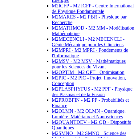
Energies
M2ICFP - M2 ICFP - Centre International
de Physique Fondamentale
M2MARES - M2 PBR - Physique par
Recherche
M2MATHMOD - M2 MM - Modélisation
Mathématique
M2MECENCLI - M2 MECENCLI -
Génie Mécanique pour les Cliniciens
M2MPRI - M2 MPRI - Fondements de
l'Informatique
M2MSV - M2 MSV - Mathématiques
pour les Sciences du Vivant
M2OPTIM - M2 OPT - Optimisation
M2PIC - M2 PIC - Projet, Innovation,
Conception
M2PLASPHYFUS - M2 PPF - Physique
des Plasmas et de la Fusion
M2PROBFIN - M2 PF - Probabilités et
Finance
M2QLMN - M2 QLMN - Quantique,
Lumière, Matériaux et Nanosciences
M2QUANTDEV - M2 QD - Dispositifs
Quantiques
M2SMNO - M2 SMNO - Science des