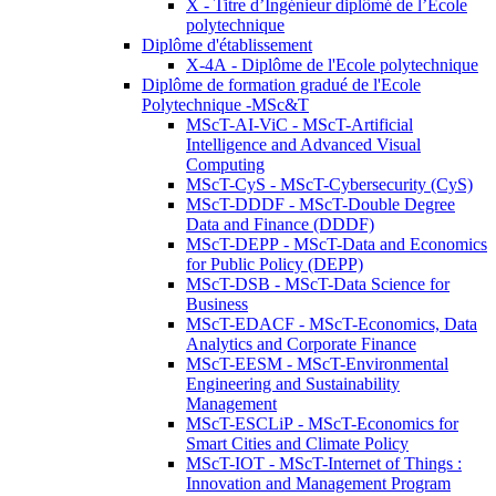
X - Titre d’Ingénieur diplômé de l’École
polytechnique
Diplôme d'établissement
X-4A - Diplôme de l'Ecole polytechnique
Diplôme de formation gradué de l'Ecole
Polytechnique -MSc&T
MScT-AI-ViC - MScT-Artificial
Intelligence and Advanced Visual
Computing
MScT-CyS - MScT-Cybersecurity (CyS)
MScT-DDDF - MScT-Double Degree
Data and Finance (DDDF)
MScT-DEPP - MScT-Data and Economics
for Public Policy (DEPP)
MScT-DSB - MScT-Data Science for
Business
MScT-EDACF - MScT-Economics, Data
Analytics and Corporate Finance
MScT-EESM - MScT-Environmental
Engineering and Sustainability
Management
MScT-ESCLiP - MScT-Economics for
Smart Cities and Climate Policy
MScT-IOT - MScT-Internet of Things :
Innovation and Management Program