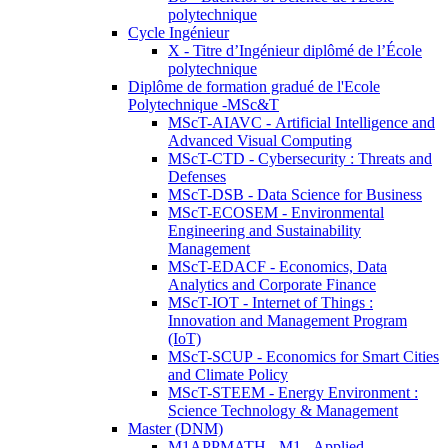
polytechnique
Cycle Ingénieur
X - Titre d’Ingénieur diplômé de l’École
polytechnique
Diplôme de formation gradué de l'Ecole
Polytechnique -MSc&T
MScT-AIAVC - Artificial Intelligence and
Advanced Visual Computing
MScT-CTD - Cybersecurity : Threats and
Defenses
MScT-DSB - Data Science for Business
MScT-ECOSEM - Environmental
Engineering and Sustainability
Management
MScT-EDACF - Economics, Data
Analytics and Corporate Finance
MScT-IOT - Internet of Things :
Innovation and Management Program
(IoT)
MScT-SCUP - Economics for Smart Cities
and Climate Policy
MScT-STEEM - Energy Environment :
Science Technology & Management
Master (DNM)
M1APPMATH - M1 - Applied