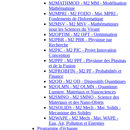
M2MATHMOD - M2 MM - Modélisation
Mathématique
M2MPRI - M2 FODQ - Maj. MPRI -
Fondements de l'Informatique
M2MSV - M2 MSV - Mathématiques
pour les Sciences du Vivant
M2OPTIM - M2 OPT - Optimisation
M2PBR - M2 PBR - Physique par
Recherche
M2PIC - M2 PIC - Projet Innovation
Conception
M2PPF - M2 PPF - Physique des Plasmas
et de la Fusion
M2PROBFIN - M2 PF - Probabilités et
Finance
M2QD - M2 QD - Dispositifs Quantiques
M2QLMN - M2 QLMN - Quantique,
Lumiere, Materiaux et Nanosciences
M2SMNO - M2 SMNO - Science des
Materiaux et des Nano-Objets
M2SOLIDS - M2 Mech - Maj. Solids -
Mecanique des Solides
M2WAPE - M2 Mech - Maj. WAPE -
Eau, Air, Pollution et Energies
Programme d'échange