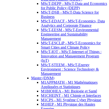
MScT-DEPP - MScT-Data and Economics
for Public Policy (DEPP)
MScT-DSB - MScT-Data Science for
Business
MScT-EDACF - MScT-Economics, Data
Analytics and Corporate Finance
MScT-EESM - MScT-Environmental
Engineering and Sustainability
Management
MScT-ESCLiP - MScT-Economics for
Smart Cities and Climate Policy
MScT-IOT - MScT-Internet of Things :
Innovation and Management Program
(IoT)
MScT-STEEM - MScT-Energy
Environment : Science Technology &
Management
Master (DNM)
M1APPMATH - M1 Mathématiques
Appliquées et Statistiques
M1BIOHEA - M1 Biologie et Santé
M1CHEINT - M1 Chimie et Interfaces
M1CPS - M1 Système Cyber Physique
M1HEP - M1 Physique des Hautes
Energies