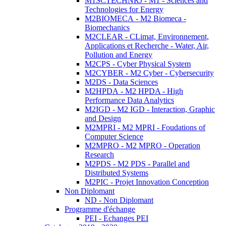
M1SCTECHNRJ - M1 - Sciences and
Technologies for Energy
M2BIOMECA - M2 Biomeca -
Biomechanics
M2CLEAR - CLimat, Environnement,
Applications et Recherche - Water, Air,
Pollution and Energy
M2CPS - Cyber Physical System
M2CYBER - M2 Cyber - Cybersecurity
M2DS - Data Sciences
M2HPDA - M2 HPDA - High
Performance Data Analytics
M2IGD - M2 IGD - Interaction, Graphic
and Design
M2MPRI - M2 MPRI - Foudations of
Computer Science
M2MPRO - M2 MPRO - Operation
Research
M2PDS - M2 PDS - Parallel and
Distributed Systems
M2PIC - Projet Innovation Conception
Non Diplomant
ND - Non Diplomant
Programme d'échange
PEI - Echanges PEI