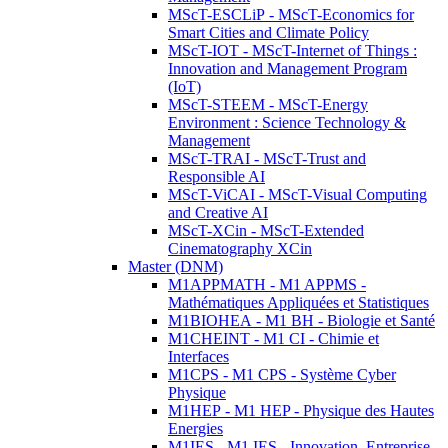
MScT-ESCLiP - MScT-Economics for
Smart Cities and Climate Policy
MScT-IOT - MScT-Internet of Things :
Innovation and Management Program
(IoT)
MScT-STEEM - MScT-Energy
Environment : Science Technology &
Management
MScT-TRAI - MScT-Trust and
Responsible AI
MScT-ViCAI - MScT-Visual Computing
and Creative AI
MScT-XCin - MScT-Extended
Cinematography XCin
Master (DNM)
M1APPMATH - M1 APPMS -
Mathématiques Appliquées et Statistiques
M1BIOHEA - M1 BH - Biologie et Santé
M1CHEINT - M1 CI - Chimie et
Interfaces
M1CPS - M1 CPS - Système Cyber
Physique
M1HEP - M1 HEP - Physique des Hautes
Energies
M1IES - M1 IES - Innovation, Entreprise