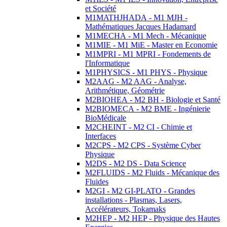
et Société
M1MATHJHADA - M1 MJH -
Mathématiques Jacques Hadamard
M1MECHA - M1 Mech - Mécanique
M1MIE - M1 MiE - Master en Economie
M1MPRI - M1 MPRI - Fondements de
l'Informatique
M1PHYSICS - M1 PHYS - Physique
M2AAG - M2 AAG - Analyse,
Arithmétique, Géométrie
M2BIOHEA - M2 BH - Biologie et Santé
M2BIOMECA - M2 BME - Ingénierie
BioMédicale
M2CHEINT - M2 CI - Chimie et
Interfaces
M2CPS - M2 CPS - Système Cyber
Physique
M2DS - M2 DS - Data Science
M2FLUIDS - M2 Fluids - Mécanique des
Fluides
M2GI - M2 GI-PLATO - Grandes
installations - Plasmas, Lasers,
Accélérateurs, Tokamaks
M2HEP - M2 HEP - Physique des Hautes