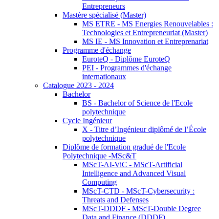
Entrepreneurs
Mastère spécialisé (Master)
MS ETRE - MS Energies Renouvelables :
Technologies et Entrepreneuriat (Master)
MS IE - MS Innovation et Entreprenariat
Programme d'échange
EuroteQ - Diplôme EuroteQ
PEI - Programmes d'échange
internationaux
Catalogue 2023 - 2024
Bachelor
BS - Bachelor of Science de l'Ecole
polytechnique
Cycle Ingénieur
X - Titre d’Ingénieur diplômé de l’École
polytechnique
Diplôme de formation gradué de l'Ecole
Polytechnique -MSc&T
MScT-AI-ViC - MScT-Artificial
Intelligence and Advanced Visual
Computing
MScT-CTD - MScT-Cybersecurity :
Threats and Defenses
MScT-DDDF - MScT-Double Degree
Data and Finance (DDDF)