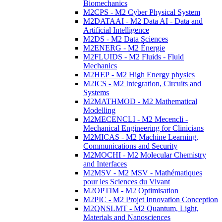
Biomechanics
M2CPS - M2 Cyber Physical System
M2DATAAI - M2 Data AI - Data and
Artificial Intelligence
M2DS - M2 Data Sciences
M2ENERG - M2 Énergie
M2FLUIDS - M2 Fluids - Fluid
Mechanics
M2HEP - M2 High Energy physics
M2ICS - M2 Integration, Circuits and
Systems
M2MATHMOD - M2 Mathematical
Modelling
M2MECENCLI - M2 Mecencli -
Mechanical Engineering for Clinicians
M2MICAS - M2 Machine Learning,
Communications and Security
M2MOCHI - M2 Molecular Chemistry
and Interfaces
M2MSV - M2 MSV - Mathématiques
pour les Sciences du Vivant
M2OPTIM - M2 Optimisation
M2PIC - M2 Projet Innovation Conception
M2QNSLMT - M2 Quantum, Light,
Materials and Nanosciences