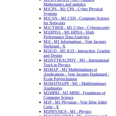
Mathematics and statistics
M1CPS - M1 CPS - Cyber Physical
Systems
M1CSN - M1 CSN - Computer Science
for Networks
M1CYBER - M1 Cyber - Cybersecurity
M1HPDA - M1 HPDA - High
Performance Data Analytics
M1I - M1 Informatique - Voie Jacques
Herbrand - X
M1IGD - M1 IGD - Interaction, Graphic
and Design
M1INTTRACPHY - M1 - International
Track in Physics
M1MAP - M1 Mathématiques et
Applications - Voie Jacques Hadamard -
École Polytechnique
M1MATHAPP - M1 - Mathématiques
Appliquées
M1MPRI - M1 MPRI - Foudations of
Computer Science
M1P - M1 Physique - Voie Irène Joliot
Curie - X
M1PHYSICS - M1 - Physics