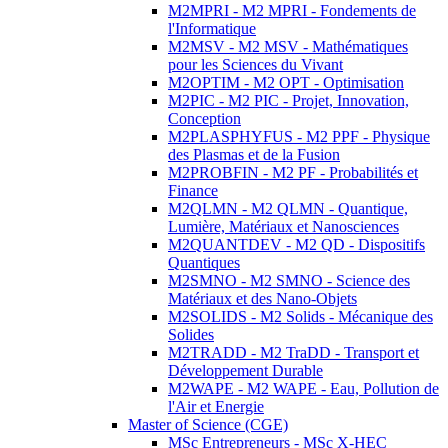
M2MPRI - M2 MPRI - Fondements de
l'Informatique
M2MSV - M2 MSV - Mathématiques
pour les Sciences du Vivant
M2OPTIM - M2 OPT - Optimisation
M2PIC - M2 PIC - Projet, Innovation,
Conception
M2PLASPHYFUS - M2 PPF - Physique
des Plasmas et de la Fusion
M2PROBFIN - M2 PF - Probabilités et
Finance
M2QLMN - M2 QLMN - Quantique,
Lumière, Matériaux et Nanosciences
M2QUANTDEV - M2 QD - Dispositifs
Quantiques
M2SMNO - M2 SMNO - Science des
Matériaux et des Nano-Objets
M2SOLIDS - M2 Solids - Mécanique des
Solides
M2TRADD - M2 TraDD - Transport et
Développement Durable
M2WAPE - M2 WAPE - Eau, Pollution de
l'Air et Energie
Master of Science (CGE)
MSc Entrepreneurs - MSc X-HEC