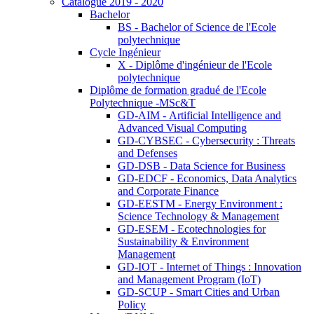
Catalogue 2019 - 2020
Bachelor
BS - Bachelor of Science de l'Ecole
polytechnique
Cycle Ingénieur
X - Diplôme d'ingénieur de l'Ecole
polytechnique
Diplôme de formation gradué de l'Ecole
Polytechnique -MSc&T
GD-AIM - Artificial Intelligence and
Advanced Visual Computing
GD-CYBSEC - Cybersecurity : Threats
and Defenses
GD-DSB - Data Science for Business
GD-EDCF - Economics, Data Analytics
and Corporate Finance
GD-EESTM - Energy Environment :
Science Technology & Management
GD-ESEM - Ecotechnologies for
Sustainability & Environment
Management
GD-IOT - Internet of Things : Innovation
and Management Program (IoT)
GD-SCUP - Smart Cities and Urban
Policy