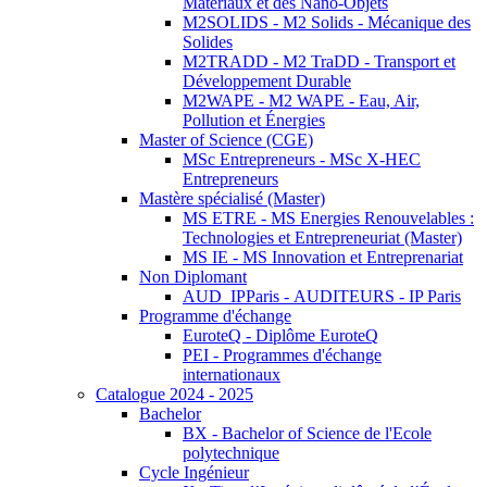
Matériaux et des Nano-Objets
M2SOLIDS - M2 Solids - Mécanique des
Solides
M2TRADD - M2 TraDD - Transport et
Développement Durable
M2WAPE - M2 WAPE - Eau, Air,
Pollution et Énergies
Master of Science (CGE)
MSc Entrepreneurs - MSc X-HEC
Entrepreneurs
Mastère spécialisé (Master)
MS ETRE - MS Energies Renouvelables :
Technologies et Entrepreneuriat (Master)
MS IE - MS Innovation et Entreprenariat
Non Diplomant
AUD_IPParis - AUDITEURS - IP Paris
Programme d'échange
EuroteQ - Diplôme EuroteQ
PEI - Programmes d'échange
internationaux
Catalogue 2024 - 2025
Bachelor
BX - Bachelor of Science de l'Ecole
polytechnique
Cycle Ingénieur