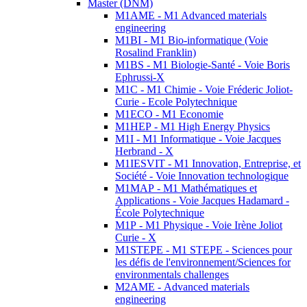
Master (DNM)
M1AME - M1 Advanced materials
engineering
M1BI - M1 Bio-informatique (Voie
Rosalind Franklin)
M1BS - M1 Biologie-Santé - Voie Boris
Ephrussi-X
M1C - M1 Chimie - Voie Fréderic Joliot-
Curie - Ecole Polytechnique
M1ECO - M1 Economie
M1HEP - M1 High Energy Physics
M1I - M1 Informatique - Voie Jacques
Herbrand - X
M1IESVIT - M1 Innovation, Entreprise, et
Société - Voie Innovation technologique
M1MAP - M1 Mathématiques et
Applications - Voie Jacques Hadamard -
École Polytechnique
M1P - M1 Physique - Voie Irène Joliot
Curie - X
M1STEPE - M1 STEPE - Sciences pour
les défis de l'environnement/Sciences for
environmentals challenges
M2AME - Advanced materials
engineering