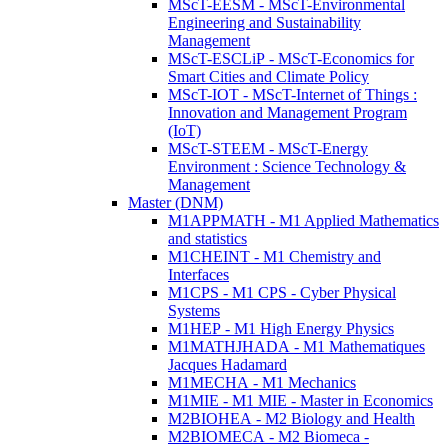
MScT-EESM - MScT-Environmental
Engineering and Sustainability
Management
MScT-ESCLiP - MScT-Economics for
Smart Cities and Climate Policy
MScT-IOT - MScT-Internet of Things :
Innovation and Management Program
(IoT)
MScT-STEEM - MScT-Energy
Environment : Science Technology &
Management
Master (DNM)
M1APPMATH - M1 Applied Mathematics
and statistics
M1CHEINT - M1 Chemistry and
Interfaces
M1CPS - M1 CPS - Cyber Physical
Systems
M1HEP - M1 High Energy Physics
M1MATHJHADA - M1 Mathematiques
Jacques Hadamard
M1MECHA - M1 Mechanics
M1MIE - M1 MIE - Master in Economics
M2BIOHEA - M2 Biology and Health
M2BIOMECA - M2 Biomeca -