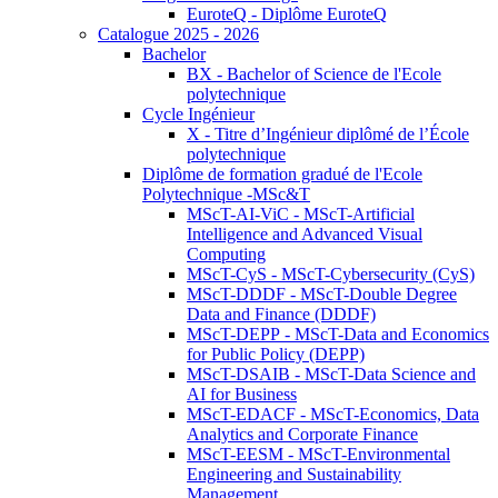
EuroteQ - Diplôme EuroteQ
Catalogue 2025 - 2026
Bachelor
BX - Bachelor of Science de l'Ecole
polytechnique
Cycle Ingénieur
X - Titre d’Ingénieur diplômé de l’École
polytechnique
Diplôme de formation gradué de l'Ecole
Polytechnique -MSc&T
MScT-AI-ViC - MScT-Artificial
Intelligence and Advanced Visual
Computing
MScT-CyS - MScT-Cybersecurity (CyS)
MScT-DDDF - MScT-Double Degree
Data and Finance (DDDF)
MScT-DEPP - MScT-Data and Economics
for Public Policy (DEPP)
MScT-DSAIB - MScT-Data Science and
AI for Business
MScT-EDACF - MScT-Economics, Data
Analytics and Corporate Finance
MScT-EESM - MScT-Environmental
Engineering and Sustainability
Management