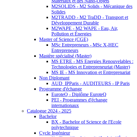
Matériaux et des Nano-Objets
M2SOLIDS - M2 Solids - Mécanique des
Solides
M2TRADD - M2 TraDD - Transport et
Développement Durable
M2WAPE - M2 WAPE - Eau, Air,
Pollution et Énergies
Master of Science (CGE)
MSc Entrepreneurs - MSc X-HEC
Entrepreneurs
Mastère spécialisé (Master)
MS ETRE - MS Energies Renouvelables :
Technologies et Entrepreneuriat (Master)
MS IE - MS Innovation et Entreprenariat
Non Diplomant
AUD_IPParis - AUDITEURS - IP Paris
Programme d'échange
EuroteQ - Diplôme EuroteQ
PEI - Programmes d'échange
internationaux
Catalogue 2024 - 2025
Bachelor
BX - Bachelor of Science de l'Ecole
polytechnique
Cycle Ingénieur