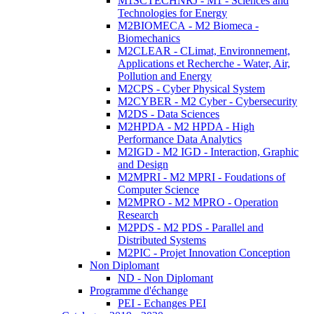
M1SCTECHNRJ - M1 - Sciences and
Technologies for Energy
M2BIOMECA - M2 Biomeca -
Biomechanics
M2CLEAR - CLimat, Environnement,
Applications et Recherche - Water, Air,
Pollution and Energy
M2CPS - Cyber Physical System
M2CYBER - M2 Cyber - Cybersecurity
M2DS - Data Sciences
M2HPDA - M2 HPDA - High
Performance Data Analytics
M2IGD - M2 IGD - Interaction, Graphic
and Design
M2MPRI - M2 MPRI - Foudations of
Computer Science
M2MPRO - M2 MPRO - Operation
Research
M2PDS - M2 PDS - Parallel and
Distributed Systems
M2PIC - Projet Innovation Conception
Non Diplomant
ND - Non Diplomant
Programme d'échange
PEI - Echanges PEI