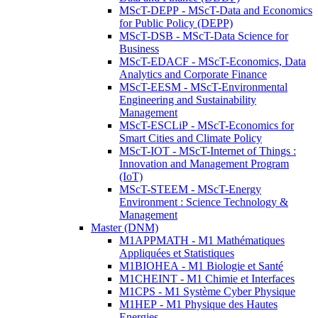
MScT-DEPP - MScT-Data and Economics
for Public Policy (DEPP)
MScT-DSB - MScT-Data Science for
Business
MScT-EDACF - MScT-Economics, Data
Analytics and Corporate Finance
MScT-EESM - MScT-Environmental
Engineering and Sustainability
Management
MScT-ESCLiP - MScT-Economics for
Smart Cities and Climate Policy
MScT-IOT - MScT-Internet of Things :
Innovation and Management Program
(IoT)
MScT-STEEM - MScT-Energy
Environment : Science Technology &
Management
Master (DNM)
M1APPMATH - M1 Mathématiques
Appliquées et Statistiques
M1BIOHEA - M1 Biologie et Santé
M1CHEINT - M1 Chimie et Interfaces
M1CPS - M1 Système Cyber Physique
M1HEP - M1 Physique des Hautes
Energies