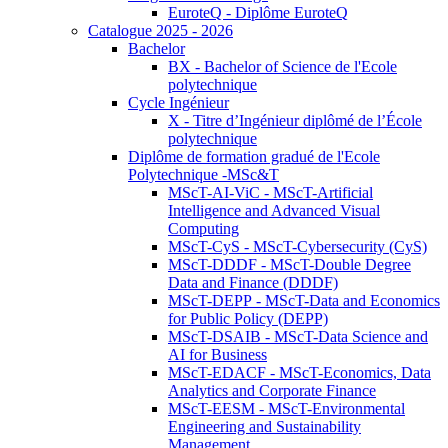
EuroteQ - Diplôme EuroteQ
Catalogue 2025 - 2026
Bachelor
BX - Bachelor of Science de l'Ecole
polytechnique
Cycle Ingénieur
X - Titre d’Ingénieur diplômé de l’École
polytechnique
Diplôme de formation gradué de l'Ecole
Polytechnique -MSc&T
MScT-AI-ViC - MScT-Artificial
Intelligence and Advanced Visual
Computing
MScT-CyS - MScT-Cybersecurity (CyS)
MScT-DDDF - MScT-Double Degree
Data and Finance (DDDF)
MScT-DEPP - MScT-Data and Economics
for Public Policy (DEPP)
MScT-DSAIB - MScT-Data Science and
AI for Business
MScT-EDACF - MScT-Economics, Data
Analytics and Corporate Finance
MScT-EESM - MScT-Environmental
Engineering and Sustainability
Management