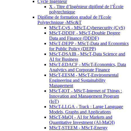
Cycle Ingénieur
X - Titre d’Ingénieur diplômé de l’École
polytechnique
Diplôme de formation gradué de l'Ecole
Polytechnique -MSc&T
MScT-CyS - MScT-Cybersecurity (CyS)
MScT-DDDF - MScT-Double Degree
Data and Finance (DDDF)
MScT-DEPP - MScT-Data and Economics
for Public Policy (DEPP)
MScT-DSAIB - MScT-Data Science and
AI for Business
MScT-EDACF - MScT-Economics, Data
Analytics and Corporate Finance
MScT-EESM - MScT-Environmental
Engineering and Sustainability
Management
MScT-IOT - MScT-Internet of Things :
Innovation and Management Program
(IoT)
MScT-LLGA - Track : Large Language
Models, Graphs and Applications
MScT-MaQI - AI for Markets and
Quantitative Investment (AI-MaQI)
MScT-STEEM - MScT-Energy