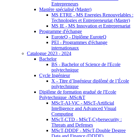
Entrepreneurs
Mastère spécialisé (Master)
MS ETRE - MS Energies Renouvelables :
Technologies et Entrepreneuriat (Master)
MS IE - MS Innovation et Entreprenariat
Programme d'échange
EuroteQ - Diplôme EuroteQ
PEI - Programmes d'échange
internationaux
Catalogue 2023 - 2024
Bachelor
BS - Bachelor of Science de l'Ecole
polytechnique
Cycle Ingénieur
X - Titre d’Ingénieur diplômé de l’École
polytechnique
Diplôme de formation gradué de l'Ecole
Polytechnique -MSc&T
MScT-AI-ViC - MScT-Artificial
Intelligence and Advanced Visual
Computing
MScT-CTD - MScT-Cybersecurity :
Threats and Defenses
MScT-DDDF - MScT-Double Degree
Data and Finance (DDDF)