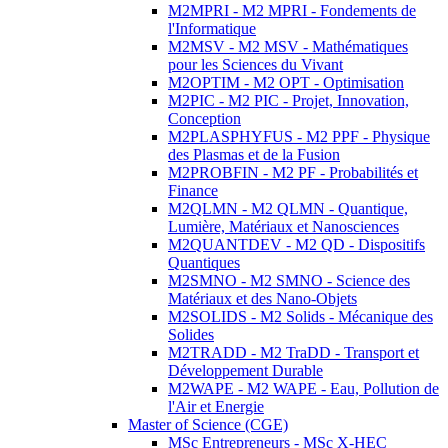
M2MPRI - M2 MPRI - Fondements de
l'Informatique
M2MSV - M2 MSV - Mathématiques
pour les Sciences du Vivant
M2OPTIM - M2 OPT - Optimisation
M2PIC - M2 PIC - Projet, Innovation,
Conception
M2PLASPHYFUS - M2 PPF - Physique
des Plasmas et de la Fusion
M2PROBFIN - M2 PF - Probabilités et
Finance
M2QLMN - M2 QLMN - Quantique,
Lumière, Matériaux et Nanosciences
M2QUANTDEV - M2 QD - Dispositifs
Quantiques
M2SMNO - M2 SMNO - Science des
Matériaux et des Nano-Objets
M2SOLIDS - M2 Solids - Mécanique des
Solides
M2TRADD - M2 TraDD - Transport et
Développement Durable
M2WAPE - M2 WAPE - Eau, Pollution de
l'Air et Energie
Master of Science (CGE)
MSc Entrepreneurs - MSc X-HEC