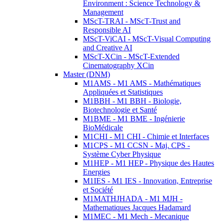
Environment : Science Technology &
Management
MScT-TRAI - MScT-Trust and
Responsible AI
MScT-ViCAI - MScT-Visual Computing
and Creative AI
MScT-XCin - MScT-Extended
Cinematography XCin
Master (DNM)
M1AMS - M1 AMS - Mathématiques
Appliquées et Statistiques
M1BBH - M1 BBH - Biologie,
Biotechnologie et Santé
M1BME - M1 BME - Ingénierie
BioMédicale
M1CHI - M1 CHI - Chimie et Interfaces
M1CPS - M1 CCSN - Maj. CPS -
Système Cyber Physique
M1HEP - M1 HEP - Physique des Hautes
Energies
M1IES - M1 IES - Innovation, Entreprise
et Société
M1MATHJHADA - M1 MJH -
Mathematiques Jacques Hadamard
M1MEC - M1 Mech - Mecanique