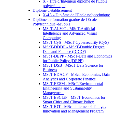
X - Titre d’Ingénieur diplômé de l’École
polytechnique
Diplôme d'établissement
X-4A - Diplôme de l'Ecole polytechnique
Diplôme de formation gradué de l'Ecole
Polytechnique -MSc&T
MScT-AI-ViC - MScT-Artificial
Intelligence and Advanced Visual
Computing
MScT-CyS - MScT-Cybersecurity (CyS)
MScT-DDDF - MScT-Double Degree
Data and Finance (DDDF)
MScT-DEPP - MScT-Data and Economics
for Public Policy (DEPP)
MScT-DSB - MScT-Data Science for
Business
MScT-EDACF - MScT-Economics, Data
Analytics and Corporate Finance
MScT-EESM - MScT-Environmental
Engineering and Sustainability
Management
MScT-ESCLiP - MScT-Economics for
Smart Cities and Climate Policy
MScT-IOT - MScT-Internet of Things :
Innovation and Management Program