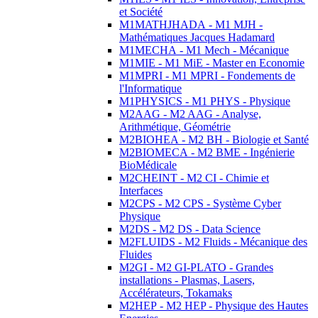
et Société
M1MATHJHADA - M1 MJH -
Mathématiques Jacques Hadamard
M1MECHA - M1 Mech - Mécanique
M1MIE - M1 MiE - Master en Economie
M1MPRI - M1 MPRI - Fondements de
l'Informatique
M1PHYSICS - M1 PHYS - Physique
M2AAG - M2 AAG - Analyse,
Arithmétique, Géométrie
M2BIOHEA - M2 BH - Biologie et Santé
M2BIOMECA - M2 BME - Ingénierie
BioMédicale
M2CHEINT - M2 CI - Chimie et
Interfaces
M2CPS - M2 CPS - Système Cyber
Physique
M2DS - M2 DS - Data Science
M2FLUIDS - M2 Fluids - Mécanique des
Fluides
M2GI - M2 GI-PLATO - Grandes
installations - Plasmas, Lasers,
Accélérateurs, Tokamaks
M2HEP - M2 HEP - Physique des Hautes