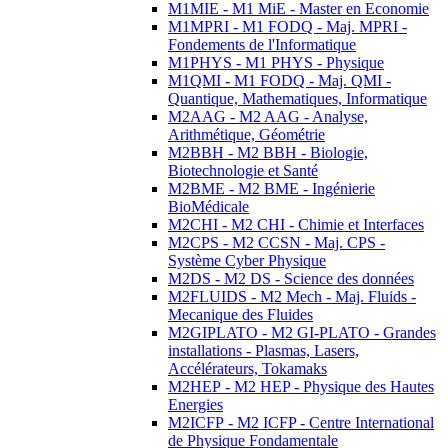
M1MIE - M1 MiE - Master en Economie
M1MPRI - M1 FODQ - Maj. MPRI -
Fondements de l'Informatique
M1PHYS - M1 PHYS - Physique
M1QMI - M1 FODQ - Maj. QMI -
Quantique, Mathematiques, Informatique
M2AAG - M2 AAG - Analyse,
Arithmétique, Géométrie
M2BBH - M2 BBH - Biologie,
Biotechnologie et Santé
M2BME - M2 BME - Ingénierie
BioMédicale
M2CHI - M2 CHI - Chimie et Interfaces
M2CPS - M2 CCSN - Maj. CPS -
Système Cyber Physique
M2DS - M2 DS - Science des données
M2FLUIDS - M2 Mech - Maj. Fluids -
Mecanique des Fluides
M2GIPLATO - M2 GI-PLATO - Grandes
installations - Plasmas, Lasers,
Accélérateurs, Tokamaks
M2HEP - M2 HEP - Physique des Hautes
Energies
M2ICFP - M2 ICFP - Centre International
de Physique Fondamentale