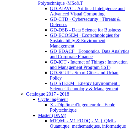
Polytechnique -MSc&T
GD-AIAVC - Artificial Intelligence and
Advanced Visual Computing
GD-CTD - Cybersecurity : Threats &
Defenses
GD-DSB - Data Science for Business
GD-ECOSEM - Ecotechnologies for
Sustainability & Environment
Management
GD-EDACF - Economics, Data Analytics
and Corporate Finance
GD-IOT - Internet of Things : Innovation
and Management Program (IoT)
GD-SCUP - Smart Cities and Urban
Policy
GD-STEEM - Energy Environment :
Science Technology & Management
Catalogue 2017 - 2018
Cycle Ingénieur
X - Diplôme d'ingénieur de l'Ecole
Polytechnique
Master (DNM)
M1QMI - M1 FODQ - Maj. QMI -
Quantique, mathematiques, informatique