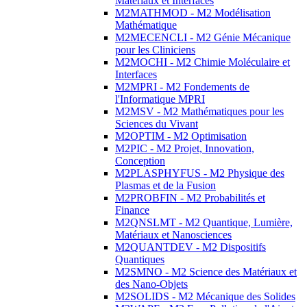
Matériaux et Interfaces
M2MATHMOD - M2 Modélisation
Mathématique
M2MECENCLI - M2 Génie Mécanique
pour les Cliniciens
M2MOCHI - M2 Chimie Moléculaire et
Interfaces
M2MPRI - M2 Fondements de
l'Informatique MPRI
M2MSV - M2 Mathématiques pour les
Sciences du Vivant
M2OPTIM - M2 Optimisation
M2PIC - M2 Projet, Innovation,
Conception
M2PLASPHYFUS - M2 Physique des
Plasmas et de la Fusion
M2PROBFIN - M2 Probabilités et
Finance
M2QNSLMT - M2 Quantique, Lumière,
Matériaux et Nanosciences
M2QUANTDEV - M2 Dispositifs
Quantiques
M2SMNO - M2 Science des Matériaux et
des Nano-Objets
M2SOLIDS - M2 Mécanique des Solides