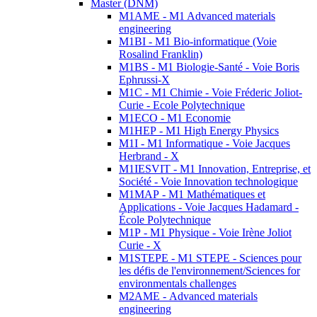
Master (DNM)
M1AME - M1 Advanced materials
engineering
M1BI - M1 Bio-informatique (Voie
Rosalind Franklin)
M1BS - M1 Biologie-Santé - Voie Boris
Ephrussi-X
M1C - M1 Chimie - Voie Fréderic Joliot-
Curie - Ecole Polytechnique
M1ECO - M1 Economie
M1HEP - M1 High Energy Physics
M1I - M1 Informatique - Voie Jacques
Herbrand - X
M1IESVIT - M1 Innovation, Entreprise, et
Société - Voie Innovation technologique
M1MAP - M1 Mathématiques et
Applications - Voie Jacques Hadamard -
École Polytechnique
M1P - M1 Physique - Voie Irène Joliot
Curie - X
M1STEPE - M1 STEPE - Sciences pour
les défis de l'environnement/Sciences for
environmentals challenges
M2AME - Advanced materials
engineering