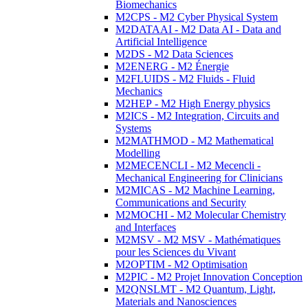
Biomechanics
M2CPS - M2 Cyber Physical System
M2DATAAI - M2 Data AI - Data and
Artificial Intelligence
M2DS - M2 Data Sciences
M2ENERG - M2 Énergie
M2FLUIDS - M2 Fluids - Fluid
Mechanics
M2HEP - M2 High Energy physics
M2ICS - M2 Integration, Circuits and
Systems
M2MATHMOD - M2 Mathematical
Modelling
M2MECENCLI - M2 Mecencli -
Mechanical Engineering for Clinicians
M2MICAS - M2 Machine Learning,
Communications and Security
M2MOCHI - M2 Molecular Chemistry
and Interfaces
M2MSV - M2 MSV - Mathématiques
pour les Sciences du Vivant
M2OPTIM - M2 Optimisation
M2PIC - M2 Projet Innovation Conception
M2QNSLMT - M2 Quantum, Light,
Materials and Nanosciences