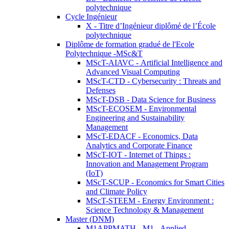
polytechnique
Cycle Ingénieur
X - Titre d’Ingénieur diplômé de l’École
polytechnique
Diplôme de formation gradué de l'Ecole
Polytechnique -MSc&T
MScT-AIAVC - Artificial Intelligence and
Advanced Visual Computing
MScT-CTD - Cybersecurity : Threats and
Defenses
MScT-DSB - Data Science for Business
MScT-ECOSEM - Environmental
Engineering and Sustainability
Management
MScT-EDACF - Economics, Data
Analytics and Corporate Finance
MScT-IOT - Internet of Things :
Innovation and Management Program
(IoT)
MScT-SCUP - Economics for Smart Cities
and Climate Policy
MScT-STEEM - Energy Environment :
Science Technology & Management
Master (DNM)
M1APPMATH - M1 - Applied