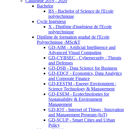
Catalogue 2019 - 2020
Bachelor
BS - Bachelor of Science de l'Ecole
polytechnique
Cycle Ingénieur
X - Diplôme d'ingénieur de l'Ecole
polytechnique
Diplôme de formation gradué de l'Ecole
Polytechnique -MSc&T
GD-AIM - Artificial Intelligence and
Advanced Visual Computing
GD-CYBSEC - Cybersecurity : Threats
and Defenses
GD-DSB - Data Science for Business
GD-EDCF - Economics, Data Analytics
and Corporate Finance
GD-EESTM - Energy Environment :
Science Technology & Management
GD-ESEM - Ecotechnologies for
Sustainability & Environment
Management
GD-IOT - Internet of Things : Innovation
and Management Program (IoT)
GD-SCUP - Smart Cities and Urban
Policy