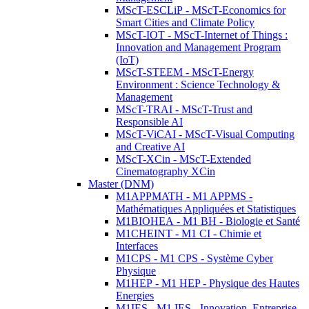
MScT-ESCLiP - MScT-Economics for
Smart Cities and Climate Policy
MScT-IOT - MScT-Internet of Things :
Innovation and Management Program
(IoT)
MScT-STEEM - MScT-Energy
Environment : Science Technology &
Management
MScT-TRAI - MScT-Trust and
Responsible AI
MScT-ViCAI - MScT-Visual Computing
and Creative AI
MScT-XCin - MScT-Extended
Cinematography XCin
Master (DNM)
M1APPMATH - M1 APPMS -
Mathématiques Appliquées et Statistiques
M1BIOHEA - M1 BH - Biologie et Santé
M1CHEINT - M1 CI - Chimie et
Interfaces
M1CPS - M1 CPS - Système Cyber
Physique
M1HEP - M1 HEP - Physique des Hautes
Energies
M1IES - M1 IES - Innovation, Entreprise