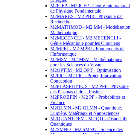
Energies
M2ICFP - M2 ICFP - Centre International
de Physique Fondamentale
M2MARES - M2 PBR - Physique par
Recherche
M2MATHMOD - M2 MM - Modélisation
Mathématique
M2MECENCLI - M2 MECENCLI -
Génie Mécanique pour les Cliniciens
M2MPRI - M2 MPRI - Fondements de
l'Informatique
M2MSV - M2 MSV - Mathématiques
pour les Sciences du Vivant
M2OPTIM - M2 OPT - Optimisation
M2PIC - M2 PIC - Projet, Innovation,
Conception
M2PLASPHYFUS - M2 PPF - Physique
des Plasmas et de la Fusion
M2PROBFIN - M2 PF - Probabilités et
Finance
M2QLMN - M2 QLMN - Quantique,
Lumière, Matériaux et Nanosciences
M2QUANTDEV - M2 QD - Dispositifs
Quantiques
M2SMNO - M2 SMNO - Science des