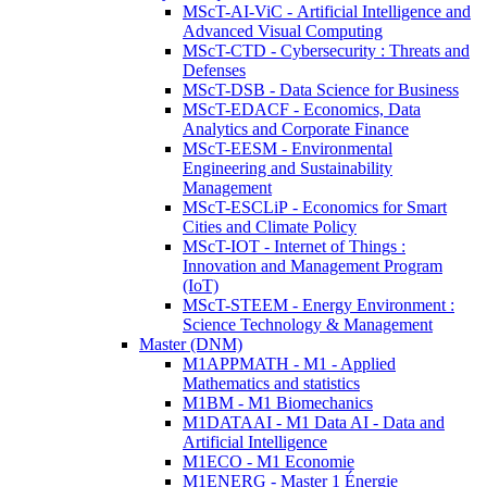
MScT-AI-ViC - Artificial Intelligence and
Advanced Visual Computing
MScT-CTD - Cybersecurity : Threats and
Defenses
MScT-DSB - Data Science for Business
MScT-EDACF - Economics, Data
Analytics and Corporate Finance
MScT-EESM - Environmental
Engineering and Sustainability
Management
MScT-ESCLiP - Economics for Smart
Cities and Climate Policy
MScT-IOT - Internet of Things :
Innovation and Management Program
(IoT)
MScT-STEEM - Energy Environment :
Science Technology & Management
Master (DNM)
M1APPMATH - M1 - Applied
Mathematics and statistics
M1BM - M1 Biomechanics
M1DATAAI - M1 Data AI - Data and
Artificial Intelligence
M1ECO - M1 Economie
M1ENERG - Master 1 Énergie