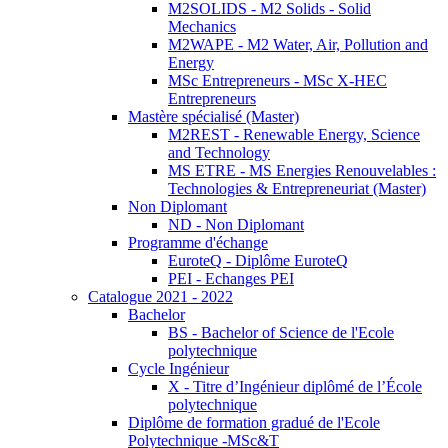
M2SOLIDS - M2 Solids - Solid
Mechanics
M2WAPE - M2 Water, Air, Pollution and
Energy
MSc Entrepreneurs - MSc X-HEC
Entrepreneurs
Mastère spécialisé (Master)
M2REST - Renewable Energy, Science
and Technology
MS ETRE - MS Energies Renouvelables :
Technologies & Entrepreneuriat (Master)
Non Diplomant
ND - Non Diplomant
Programme d'échange
EuroteQ - Diplôme EuroteQ
PEI - Echanges PEI
Catalogue 2021 - 2022
Bachelor
BS - Bachelor of Science de l'Ecole
polytechnique
Cycle Ingénieur
X - Titre d’Ingénieur diplômé de l’École
polytechnique
Diplôme de formation gradué de l'Ecole
Polytechnique -MSc&T