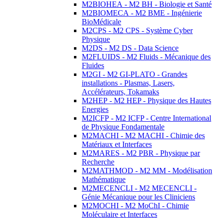
M2BIOHEA - M2 BH - Biologie et Santé
M2BIOMECA - M2 BME - Ingénierie
BioMédicale
M2CPS - M2 CPS - Système Cyber
Physique
M2DS - M2 DS - Data Science
M2FLUIDS - M2 Fluids - Mécanique des
Fluides
M2GI - M2 GI-PLATO - Grandes
installations - Plasmas, Lasers,
Accélérateurs, Tokamaks
M2HEP - M2 HEP - Physique des Hautes
Energies
M2ICFP - M2 ICFP - Centre International
de Physique Fondamentale
M2MACHI - M2 MACHI - Chimie des
Matériaux et Interfaces
M2MARES - M2 PBR - Physique par
Recherche
M2MATHMOD - M2 MM - Modélisation
Mathématique
M2MECENCLI - M2 MECENCLI -
Génie Mécanique pour les Cliniciens
M2MOCHI - M2 MoChI - Chimie
Moléculaire et Interfaces