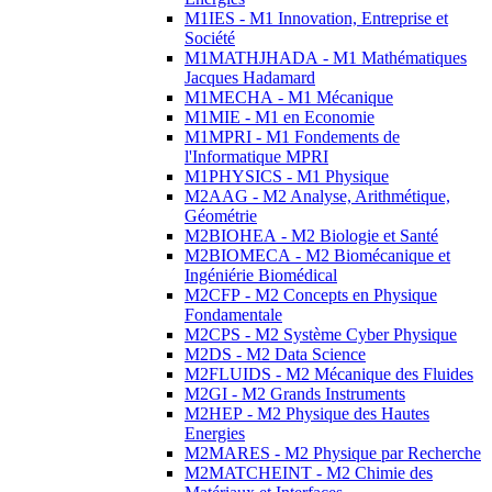
M1IES - M1 Innovation, Entreprise et
Société
M1MATHJHADA - M1 Mathématiques
Jacques Hadamard
M1MECHA - M1 Mécanique
M1MIE - M1 en Economie
M1MPRI - M1 Fondements de
l'Informatique MPRI
M1PHYSICS - M1 Physique
M2AAG - M2 Analyse, Arithmétique,
Géométrie
M2BIOHEA - M2 Biologie et Santé
M2BIOMECA - M2 Biomécanique et
Ingéniérie Biomédical
M2CFP - M2 Concepts en Physique
Fondamentale
M2CPS - M2 Système Cyber Physique
M2DS - M2 Data Science
M2FLUIDS - M2 Mécanique des Fluides
M2GI - M2 Grands Instruments
M2HEP - M2 Physique des Hautes
Energies
M2MARES - M2 Physique par Recherche
M2MATCHEINT - M2 Chimie des