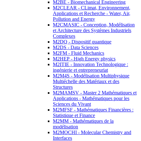
M2BE - Biomechanical Engineering
M2CLEAR - CLimat, Environnement,
Applications et Recherche - Water, Air,
Pollution and Energy
M2CMASIC - Conception, Modélisation
et Architecture des Systèmes Industriels
Complexes
M2DQ - Dispositif quantique
M2DS - Data Sciences
M2FM - Fluid Mechanics
M2HEP - High Energy physics
M2ITIE - Innovation Technologique :
ingénierie et entrepreneuriat
M2M4S - Modélisation Multiphysique
Multiéchelle des Matériaux et des
Structures
M2MAMSV - Master 2 Mathématiques et
Applications - Mathématiques pour les
Sciences du Vivant
M2MFSF - Mathématiques Financières :
Statistique et Finance
M2MM - Mathématiques de la
modélisation
M2MOCHI - Molecular Chemistry and
Interfaces