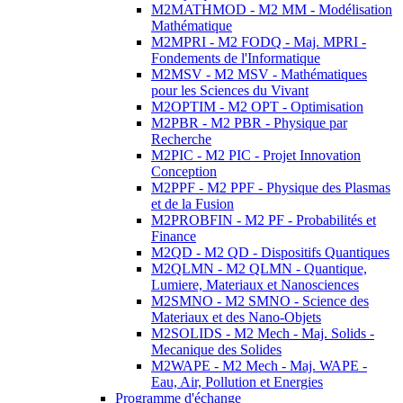
M2MATHMOD - M2 MM - Modélisation
Mathématique
M2MPRI - M2 FODQ - Maj. MPRI -
Fondements de l'Informatique
M2MSV - M2 MSV - Mathématiques
pour les Sciences du Vivant
M2OPTIM - M2 OPT - Optimisation
M2PBR - M2 PBR - Physique par
Recherche
M2PIC - M2 PIC - Projet Innovation
Conception
M2PPF - M2 PPF - Physique des Plasmas
et de la Fusion
M2PROBFIN - M2 PF - Probabilités et
Finance
M2QD - M2 QD - Dispositifs Quantiques
M2QLMN - M2 QLMN - Quantique,
Lumiere, Materiaux et Nanosciences
M2SMNO - M2 SMNO - Science des
Materiaux et des Nano-Objets
M2SOLIDS - M2 Mech - Maj. Solids -
Mecanique des Solides
M2WAPE - M2 Mech - Maj. WAPE -
Eau, Air, Pollution et Energies
Programme d'échange