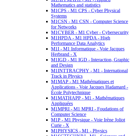
Mathematics and statistics
M1CPS - M1 CPS - Cyber Physical
Systems
M1CSN - M1 CSN - Computer Science
for Networks
M1CYBER - M1 Cyber - Cybersecurity
M1HPDA - M1 HPDA - High
Performance Data Analytics
M1I - M1 Informatique - Voie Jacques
Herbrand - X
M1IGD - M1 IGD - Interaction, Graphic
and Design
M1INTTRACPHY - M1 - International
Track in Physics
M1MAP - M1 Mathématiques et
Applications - Voie Jacques Hadamard -
École Polytechnique
M1MATHAPP - M1 - Mathématiques
Appliquées
M1MPRI - M1 MPRI - Foudations of
Computer Science
M1P - M1 Physique - Voie Irène Joliot
Curie - X
M1PHYSICS - M1 - Physics