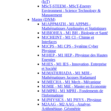
(IoT)
MScT-STEEM - MScT-Energy
Environment : Science Technology &
Management
Master (DNM)
M1APPMATH - M1 APPMS -
Mathématiques Appliquées et Statistiques
M1BIOHEA - M1 BH - Biologie et Santé
M1CHEINT - M1 CI - Chimie et
Interfaces
M1CPS - M1 CPS - Système Cyber
Physique
M1HEP - M1 HEP - Physique des Hautes
Energies
M1IES - M1 IES - Innovation, Entreprise
et Société
M1MATHJHADA - M1 MJH -
Mathématiques Jacques Hadamard
M1MECHA - M1 Mech - Mécanique
M1MIE - M1 MiE - Master en Economie
M1MPRI - M1 MPRI - Fondements de
l'Informatique
M1PHYSICS - M1 PHYS - Physique
M2AAG - M2 AAG - Analyse,
Arithmétique, Géométrie