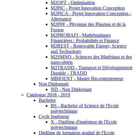
M2OPT - Optimisation
M2PIC - Projet Innovation Conception
M2PICA - Projet Innovation Conception -
Alternance
M2PPF - Physique des Plasmas et de la
Fusion
M2PROBAFI - Mathématiques
Financières : Probabilités et Finance
M2REST - Renewable Energy, Science
and Technology
M2SMNO - Sciences des Matériaux et des
nano-objets
M2TRADD - Transport et Développement
Durable - TRADD
MBIOENT - Master Bio-entrepreneur
Non Diplomant
ND - Non Diplomant
Catalogue 2018 - 2019
Bachelor
BS - Bachelor of Science de l'Ecole
polytechnique
Cycle Ingénieur
X - Diplôme d'ingénieur de l'Ecole
polytechnique
Diplôme de formation gradué de l'Ecole