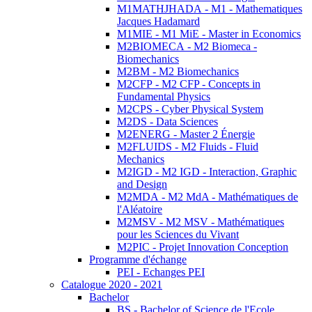
M1MATHJHADA - M1 - Mathematiques
Jacques Hadamard
M1MIE - M1 MiE - Master in Economics
M2BIOMECA - M2 Biomeca -
Biomechanics
M2BM - M2 Biomechanics
M2CFP - M2 CFP - Concepts in
Fundamental Physics
M2CPS - Cyber Physical System
M2DS - Data Sciences
M2ENERG - Master 2 Énergie
M2FLUIDS - M2 Fluids - Fluid
Mechanics
M2IGD - M2 IGD - Interaction, Graphic
and Design
M2MDA - M2 MdA - Mathématiques de
l'Aléatoire
M2MSV - M2 MSV - Mathématiques
pour les Sciences du Vivant
M2PIC - Projet Innovation Conception
Programme d'échange
PEI - Echanges PEI
Catalogue 2020 - 2021
Bachelor
BS - Bachelor of Science de l'Ecole