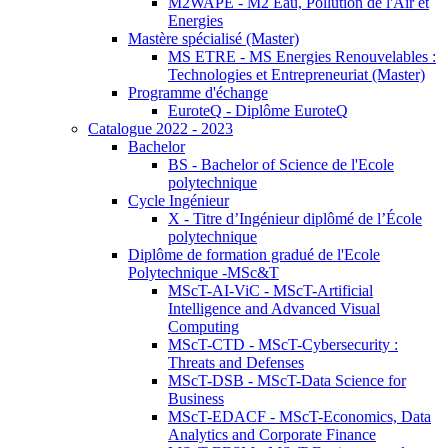
M2WAPE - M2 Eau, Pollution de l'Air et
Energies
Mastère spécialisé (Master)
MS ETRE - MS Energies Renouvelables :
Technologies et Entrepreneuriat (Master)
Programme d'échange
EuroteQ - Diplôme EuroteQ
Catalogue 2022 - 2023
Bachelor
BS - Bachelor of Science de l'Ecole
polytechnique
Cycle Ingénieur
X - Titre d’Ingénieur diplômé de l’École
polytechnique
Diplôme de formation gradué de l'Ecole
Polytechnique -MSc&T
MScT-AI-ViC - MScT-Artificial
Intelligence and Advanced Visual
Computing
MScT-CTD - MScT-Cybersecurity :
Threats and Defenses
MScT-DSB - MScT-Data Science for
Business
MScT-EDACF - MScT-Economics, Data
Analytics and Corporate Finance