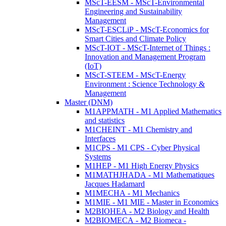
MScT-EESM - MScT-Environmental
Engineering and Sustainability
Management
MScT-ESCLiP - MScT-Economics for
Smart Cities and Climate Policy
MScT-IOT - MScT-Internet of Things :
Innovation and Management Program
(IoT)
MScT-STEEM - MScT-Energy
Environment : Science Technology &
Management
Master (DNM)
M1APPMATH - M1 Applied Mathematics
and statistics
M1CHEINT - M1 Chemistry and
Interfaces
M1CPS - M1 CPS - Cyber Physical
Systems
M1HEP - M1 High Energy Physics
M1MATHJHADA - M1 Mathematiques
Jacques Hadamard
M1MECHA - M1 Mechanics
M1MIE - M1 MIE - Master in Economics
M2BIOHEA - M2 Biology and Health
M2BIOMECA - M2 Biomeca -