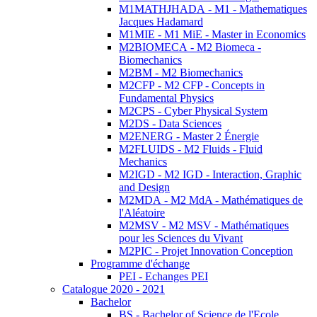
M1MATHJHADA - M1 - Mathematiques
Jacques Hadamard
M1MIE - M1 MiE - Master in Economics
M2BIOMECA - M2 Biomeca -
Biomechanics
M2BM - M2 Biomechanics
M2CFP - M2 CFP - Concepts in
Fundamental Physics
M2CPS - Cyber Physical System
M2DS - Data Sciences
M2ENERG - Master 2 Énergie
M2FLUIDS - M2 Fluids - Fluid
Mechanics
M2IGD - M2 IGD - Interaction, Graphic
and Design
M2MDA - M2 MdA - Mathématiques de
l'Aléatoire
M2MSV - M2 MSV - Mathématiques
pour les Sciences du Vivant
M2PIC - Projet Innovation Conception
Programme d'échange
PEI - Echanges PEI
Catalogue 2020 - 2021
Bachelor
BS - Bachelor of Science de l'Ecole