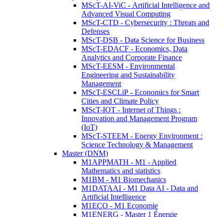
MScT-AI-ViC - Artificial Intelligence and
Advanced Visual Computing
MScT-CTD - Cybersecurity : Threats and
Defenses
MScT-DSB - Data Science for Business
MScT-EDACF - Economics, Data
Analytics and Corporate Finance
MScT-EESM - Environmental
Engineering and Sustainability
Management
MScT-ESCLiP - Economics for Smart
Cities and Climate Policy
MScT-IOT - Internet of Things :
Innovation and Management Program
(IoT)
MScT-STEEM - Energy Environment :
Science Technology & Management
Master (DNM)
M1APPMATH - M1 - Applied
Mathematics and statistics
M1BM - M1 Biomechanics
M1DATAAI - M1 Data AI - Data and
Artificial Intelligence
M1ECO - M1 Economie
M1ENERG - Master 1 Énergie