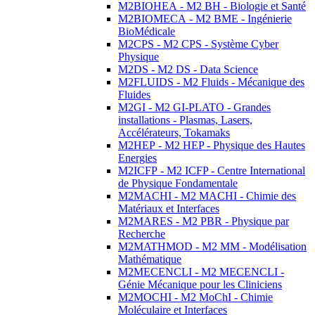
M2BIOHEA - M2 BH - Biologie et Santé
M2BIOMECA - M2 BME - Ingénierie
BioMédicale
M2CPS - M2 CPS - Système Cyber
Physique
M2DS - M2 DS - Data Science
M2FLUIDS - M2 Fluids - Mécanique des
Fluides
M2GI - M2 GI-PLATO - Grandes
installations - Plasmas, Lasers,
Accélérateurs, Tokamaks
M2HEP - M2 HEP - Physique des Hautes
Energies
M2ICFP - M2 ICFP - Centre International
de Physique Fondamentale
M2MACHI - M2 MACHI - Chimie des
Matériaux et Interfaces
M2MARES - M2 PBR - Physique par
Recherche
M2MATHMOD - M2 MM - Modélisation
Mathématique
M2MECENCLI - M2 MECENCLI -
Génie Mécanique pour les Cliniciens
M2MOCHI - M2 MoChI - Chimie
Moléculaire et Interfaces