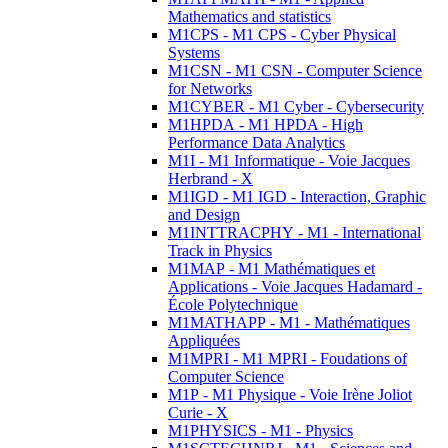
Mathematics and statistics
M1CPS - M1 CPS - Cyber Physical
Systems
M1CSN - M1 CSN - Computer Science
for Networks
M1CYBER - M1 Cyber - Cybersecurity
M1HPDA - M1 HPDA - High
Performance Data Analytics
M1I - M1 Informatique - Voie Jacques
Herbrand - X
M1IGD - M1 IGD - Interaction, Graphic
and Design
M1INTTRACPHY - M1 - International
Track in Physics
M1MAP - M1 Mathématiques et
Applications - Voie Jacques Hadamard -
École Polytechnique
M1MATHAPP - M1 - Mathématiques
Appliquées
M1MPRI - M1 MPRI - Foudations of
Computer Science
M1P - M1 Physique - Voie Irène Joliot
Curie - X
M1PHYSICS - M1 - Physics