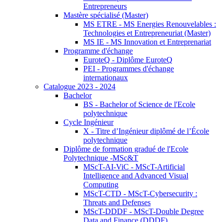
Entrepreneurs
Mastère spécialisé (Master)
MS ETRE - MS Energies Renouvelables :
Technologies et Entrepreneuriat (Master)
MS IE - MS Innovation et Entreprenariat
Programme d'échange
EuroteQ - Diplôme EuroteQ
PEI - Programmes d'échange
internationaux
Catalogue 2023 - 2024
Bachelor
BS - Bachelor of Science de l'Ecole
polytechnique
Cycle Ingénieur
X - Titre d’Ingénieur diplômé de l’École
polytechnique
Diplôme de formation gradué de l'Ecole
Polytechnique -MSc&T
MScT-AI-ViC - MScT-Artificial
Intelligence and Advanced Visual
Computing
MScT-CTD - MScT-Cybersecurity :
Threats and Defenses
MScT-DDDF - MScT-Double Degree
Data and Finance (DDDF)