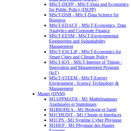
MScT-DEPP - MScT-Data and Economics
for Public Policy (DEPP)
MScT-DSB - MScT-Data Science for
Business
MScT-EDACF - MScT-Economics, Data
Analytics and Corporate Finance
MScT-EESM - MScT-Environmental
Engineering and Sustainability
Management
MScT-ESCLiP - MScT-Economics for
Smart Cities and Climate Policy
MScT-IOT - MScT-Internet of Things :
Innovation and Management Program
(IoT)
MScT-STEEM - MScT-Energy
Environment : Science Technology &
Management
Master (DNM)
M1APPMATH - M1 Mathématiques
Appliquées et Statistiques
M1BIOHEA - M1 Biologie et Santé
M1CHEINT - M1 Chimie et Interfaces
M1CPS - M1 Système Cyber Physique
M1HEP - M1 Physique des Hautes
Energies