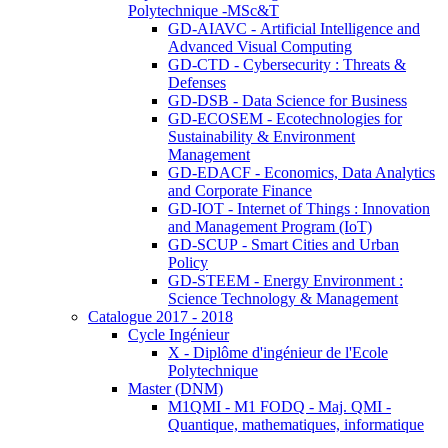
Polytechnique -MSc&T
GD-AIAVC - Artificial Intelligence and
Advanced Visual Computing
GD-CTD - Cybersecurity : Threats &
Defenses
GD-DSB - Data Science for Business
GD-ECOSEM - Ecotechnologies for
Sustainability & Environment
Management
GD-EDACF - Economics, Data Analytics
and Corporate Finance
GD-IOT - Internet of Things : Innovation
and Management Program (IoT)
GD-SCUP - Smart Cities and Urban
Policy
GD-STEEM - Energy Environment :
Science Technology & Management
Catalogue 2017 - 2018
Cycle Ingénieur
X - Diplôme d'ingénieur de l'Ecole
Polytechnique
Master (DNM)
M1QMI - M1 FODQ - Maj. QMI -
Quantique, mathematiques, informatique