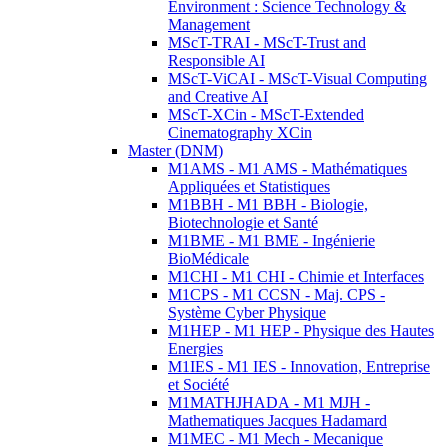
Environment : Science Technology &
Management
MScT-TRAI - MScT-Trust and
Responsible AI
MScT-ViCAI - MScT-Visual Computing
and Creative AI
MScT-XCin - MScT-Extended
Cinematography XCin
Master (DNM)
M1AMS - M1 AMS - Mathématiques
Appliquées et Statistiques
M1BBH - M1 BBH - Biologie,
Biotechnologie et Santé
M1BME - M1 BME - Ingénierie
BioMédicale
M1CHI - M1 CHI - Chimie et Interfaces
M1CPS - M1 CCSN - Maj. CPS -
Système Cyber Physique
M1HEP - M1 HEP - Physique des Hautes
Energies
M1IES - M1 IES - Innovation, Entreprise
et Société
M1MATHJHADA - M1 MJH -
Mathematiques Jacques Hadamard
M1MEC - M1 Mech - Mecanique