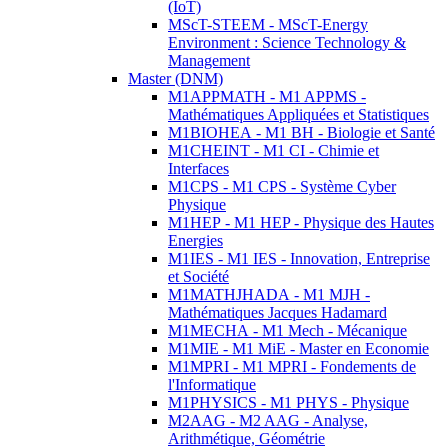
(IoT)
MScT-STEEM - MScT-Energy
Environment : Science Technology &
Management
Master (DNM)
M1APPMATH - M1 APPMS -
Mathématiques Appliquées et Statistiques
M1BIOHEA - M1 BH - Biologie et Santé
M1CHEINT - M1 CI - Chimie et
Interfaces
M1CPS - M1 CPS - Système Cyber
Physique
M1HEP - M1 HEP - Physique des Hautes
Energies
M1IES - M1 IES - Innovation, Entreprise
et Société
M1MATHJHADA - M1 MJH -
Mathématiques Jacques Hadamard
M1MECHA - M1 Mech - Mécanique
M1MIE - M1 MiE - Master en Economie
M1MPRI - M1 MPRI - Fondements de
l'Informatique
M1PHYSICS - M1 PHYS - Physique
M2AAG - M2 AAG - Analyse,
Arithmétique, Géométrie