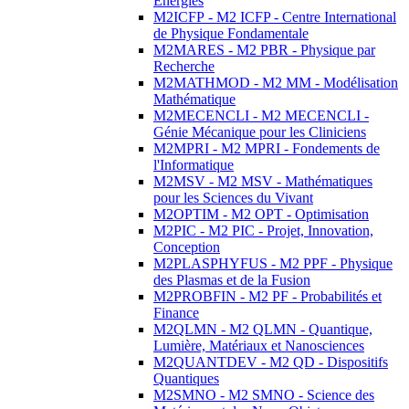
Energies
M2ICFP - M2 ICFP - Centre International
de Physique Fondamentale
M2MARES - M2 PBR - Physique par
Recherche
M2MATHMOD - M2 MM - Modélisation
Mathématique
M2MECENCLI - M2 MECENCLI -
Génie Mécanique pour les Cliniciens
M2MPRI - M2 MPRI - Fondements de
l'Informatique
M2MSV - M2 MSV - Mathématiques
pour les Sciences du Vivant
M2OPTIM - M2 OPT - Optimisation
M2PIC - M2 PIC - Projet, Innovation,
Conception
M2PLASPHYFUS - M2 PPF - Physique
des Plasmas et de la Fusion
M2PROBFIN - M2 PF - Probabilités et
Finance
M2QLMN - M2 QLMN - Quantique,
Lumière, Matériaux et Nanosciences
M2QUANTDEV - M2 QD - Dispositifs
Quantiques
M2SMNO - M2 SMNO - Science des