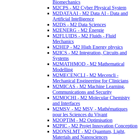
Biomechanics
M2CPS - M2 Cyber Physical System
M2DATAAI - M2 Data AI - Data and
Artificial Intelligence
M2DS - M2 Data Sciences
M2ENERG - M2 Énergie
M2FLUIDS - M2 Fluids - Fluid
Mechanics
M2HEP - M2 High Energy physics
M2ICS - M2 Integration, Circuits and
Systems
M2MATHMOD - M2 Mathematical
Modelling
M2MECENCLI - M2 Mecencli -
Mechanical Engineering for Clinicians
M2MICAS - M2 Machine Learning,
Communications and Security
M2MOCHI - M2 Molecular Chemistry
and Interfaces
M2MSV - M2 MSV - Mathématiques
pour les Sciences du Vivant
M2OPTIM - M2 Optimisation
M2PIC - M2 Projet Innovation Conception
M2QNSLMT - M2 Quantum, Light,
Materials and Nanosciences