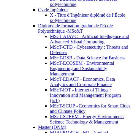
polytechnique
Cycle Ingénieur
X - Titre d’Ingénieur diplômé de l’École
polytechnique
Diplôme de formation gradué de l'Ecole
Polytechnique -MSc&T
MScT-AIAVC - Artificial Intelligence and
Advanced Visual Computing
MScT-CTD - Cybersecurity : Threats and
Defenses
MScT-DSB - Data Science for Business
MScT-ECOSEM - Environmental
Engineering and Sustainability
Management
MScT-EDACF - Economics, Data
Analytics and Corporate Finance
MScT-IOT - Internet of Things :
Innovation and Management Program
(IoT)
MScT-SCUP - Economics for Smart Cities
and Climate Policy
MScT-STEEM - Energy Environment :
Science Technology & Management
Master (DNM)
M1APPMATH - M1 - Applied