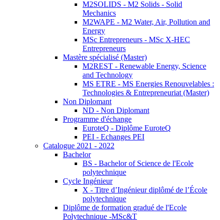
M2SOLIDS - M2 Solids - Solid
Mechanics
M2WAPE - M2 Water, Air, Pollution and
Energy
MSc Entrepreneurs - MSc X-HEC
Entrepreneurs
Mastère spécialisé (Master)
M2REST - Renewable Energy, Science
and Technology
MS ETRE - MS Energies Renouvelables :
Technologies & Entrepreneuriat (Master)
Non Diplomant
ND - Non Diplomant
Programme d'échange
EuroteQ - Diplôme EuroteQ
PEI - Echanges PEI
Catalogue 2021 - 2022
Bachelor
BS - Bachelor of Science de l'Ecole
polytechnique
Cycle Ingénieur
X - Titre d’Ingénieur diplômé de l’École
polytechnique
Diplôme de formation gradué de l'Ecole
Polytechnique -MSc&T