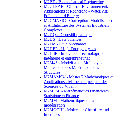
M2BE - Biomechanical Engineering
M2CLEAR - CLimat, Environnement,
Applications et Recherche - Water, Air,
Pollution and Energy
M2CMASIC - Conception, Modélisation
et Architecture des Systèmes Industriels
Complexes
M2DQ - Dispositif quantique
M2DS - Data Sciences
M2FM - Fluid Mechanics
M2HEP - High Energy physics
M2ITIE - Innovation Technologique :
ingénierie et entrepreneuriat
M2M4S - Modélisation Multiphysique
Multiéchelle des Matériaux et des
Structures
M2MAMSV - Master 2 Mathématiques et
Applications - Mathématiques pour les
Sciences du Vivant
M2MFSF - Mathématiques Financières :
Statistique et Finance
M2MM - Mathématiques de la
modélisation
M2MOCHI - Molecular Chemistry and
Interfaces