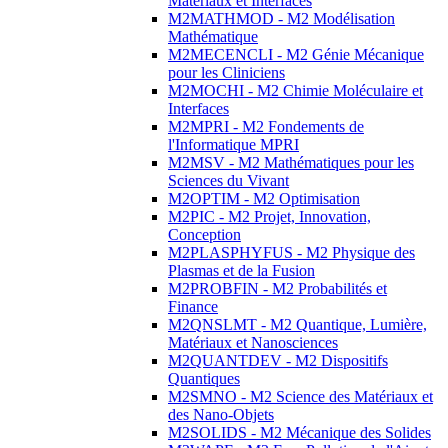
Matériaux et Interfaces
M2MATHMOD - M2 Modélisation
Mathématique
M2MECENCLI - M2 Génie Mécanique
pour les Cliniciens
M2MOCHI - M2 Chimie Moléculaire et
Interfaces
M2MPRI - M2 Fondements de
l'Informatique MPRI
M2MSV - M2 Mathématiques pour les
Sciences du Vivant
M2OPTIM - M2 Optimisation
M2PIC - M2 Projet, Innovation,
Conception
M2PLASPHYFUS - M2 Physique des
Plasmas et de la Fusion
M2PROBFIN - M2 Probabilités et
Finance
M2QNSLMT - M2 Quantique, Lumière,
Matériaux et Nanosciences
M2QUANTDEV - M2 Dispositifs
Quantiques
M2SMNO - M2 Science des Matériaux et
des Nano-Objets
M2SOLIDS - M2 Mécanique des Solides