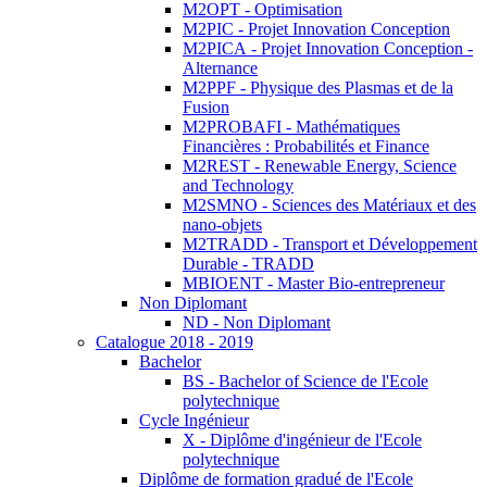
M2OPT - Optimisation
M2PIC - Projet Innovation Conception
M2PICA - Projet Innovation Conception -
Alternance
M2PPF - Physique des Plasmas et de la
Fusion
M2PROBAFI - Mathématiques
Financières : Probabilités et Finance
M2REST - Renewable Energy, Science
and Technology
M2SMNO - Sciences des Matériaux et des
nano-objets
M2TRADD - Transport et Développement
Durable - TRADD
MBIOENT - Master Bio-entrepreneur
Non Diplomant
ND - Non Diplomant
Catalogue 2018 - 2019
Bachelor
BS - Bachelor of Science de l'Ecole
polytechnique
Cycle Ingénieur
X - Diplôme d'ingénieur de l'Ecole
polytechnique
Diplôme de formation gradué de l'Ecole