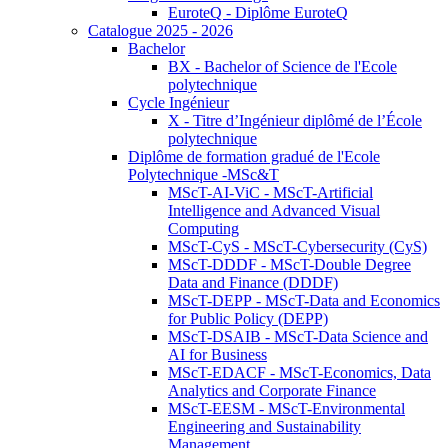
EuroteQ - Diplôme EuroteQ
Catalogue 2025 - 2026
Bachelor
BX - Bachelor of Science de l'Ecole
polytechnique
Cycle Ingénieur
X - Titre d’Ingénieur diplômé de l’École
polytechnique
Diplôme de formation gradué de l'Ecole
Polytechnique -MSc&T
MScT-AI-ViC - MScT-Artificial
Intelligence and Advanced Visual
Computing
MScT-CyS - MScT-Cybersecurity (CyS)
MScT-DDDF - MScT-Double Degree
Data and Finance (DDDF)
MScT-DEPP - MScT-Data and Economics
for Public Policy (DEPP)
MScT-DSAIB - MScT-Data Science and
AI for Business
MScT-EDACF - MScT-Economics, Data
Analytics and Corporate Finance
MScT-EESM - MScT-Environmental
Engineering and Sustainability
Management