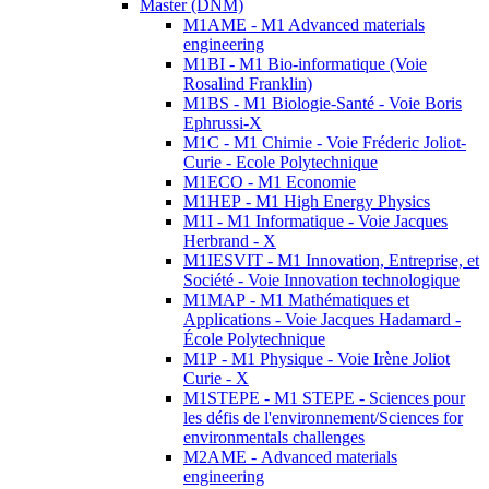
Master (DNM)
M1AME - M1 Advanced materials
engineering
M1BI - M1 Bio-informatique (Voie
Rosalind Franklin)
M1BS - M1 Biologie-Santé - Voie Boris
Ephrussi-X
M1C - M1 Chimie - Voie Fréderic Joliot-
Curie - Ecole Polytechnique
M1ECO - M1 Economie
M1HEP - M1 High Energy Physics
M1I - M1 Informatique - Voie Jacques
Herbrand - X
M1IESVIT - M1 Innovation, Entreprise, et
Société - Voie Innovation technologique
M1MAP - M1 Mathématiques et
Applications - Voie Jacques Hadamard -
École Polytechnique
M1P - M1 Physique - Voie Irène Joliot
Curie - X
M1STEPE - M1 STEPE - Sciences pour
les défis de l'environnement/Sciences for
environmentals challenges
M2AME - Advanced materials
engineering