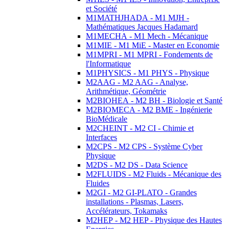
et Société
M1MATHJHADA - M1 MJH -
Mathématiques Jacques Hadamard
M1MECHA - M1 Mech - Mécanique
M1MIE - M1 MiE - Master en Economie
M1MPRI - M1 MPRI - Fondements de
l'Informatique
M1PHYSICS - M1 PHYS - Physique
M2AAG - M2 AAG - Analyse,
Arithmétique, Géométrie
M2BIOHEA - M2 BH - Biologie et Santé
M2BIOMECA - M2 BME - Ingénierie
BioMédicale
M2CHEINT - M2 CI - Chimie et
Interfaces
M2CPS - M2 CPS - Système Cyber
Physique
M2DS - M2 DS - Data Science
M2FLUIDS - M2 Fluids - Mécanique des
Fluides
M2GI - M2 GI-PLATO - Grandes
installations - Plasmas, Lasers,
Accélérateurs, Tokamaks
M2HEP - M2 HEP - Physique des Hautes