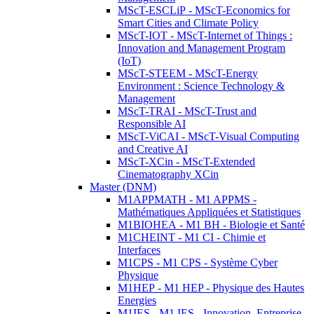
MScT-ESCLiP - MScT-Economics for
Smart Cities and Climate Policy
MScT-IOT - MScT-Internet of Things :
Innovation and Management Program
(IoT)
MScT-STEEM - MScT-Energy
Environment : Science Technology &
Management
MScT-TRAI - MScT-Trust and
Responsible AI
MScT-ViCAI - MScT-Visual Computing
and Creative AI
MScT-XCin - MScT-Extended
Cinematography XCin
Master (DNM)
M1APPMATH - M1 APPMS -
Mathématiques Appliquées et Statistiques
M1BIOHEA - M1 BH - Biologie et Santé
M1CHEINT - M1 CI - Chimie et
Interfaces
M1CPS - M1 CPS - Système Cyber
Physique
M1HEP - M1 HEP - Physique des Hautes
Energies
M1IES - M1 IES - Innovation, Entreprise