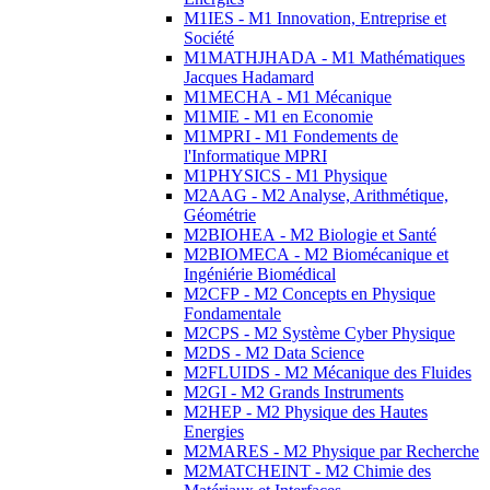
M1IES - M1 Innovation, Entreprise et
Société
M1MATHJHADA - M1 Mathématiques
Jacques Hadamard
M1MECHA - M1 Mécanique
M1MIE - M1 en Economie
M1MPRI - M1 Fondements de
l'Informatique MPRI
M1PHYSICS - M1 Physique
M2AAG - M2 Analyse, Arithmétique,
Géométrie
M2BIOHEA - M2 Biologie et Santé
M2BIOMECA - M2 Biomécanique et
Ingéniérie Biomédical
M2CFP - M2 Concepts en Physique
Fondamentale
M2CPS - M2 Système Cyber Physique
M2DS - M2 Data Science
M2FLUIDS - M2 Mécanique des Fluides
M2GI - M2 Grands Instruments
M2HEP - M2 Physique des Hautes
Energies
M2MARES - M2 Physique par Recherche
M2MATCHEINT - M2 Chimie des