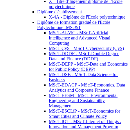
X - Titre d’Ingénieur diplômé de l’École
polytechnique
Diplôme d'établissement
X-4A - Diplôme de l'Ecole polytechnique
Diplôme de formation gradué de l'Ecole
Polytechnique -MSc&T
MScT-AI-ViC - MScT-Artificial
Intelligence and Advanced Visual
Computing
MScT-CyS - MScT-Cybersecurity (CyS)
MScT-DDDF - MScT-Double Degree
Data and Finance (DDDF)
MScT-DEPP - MScT-Data and Economics
for Public Policy (DEPP)
MScT-DSB - MScT-Data Science for
Business
MScT-EDACF - MScT-Economics, Data
Analytics and Corporate Finance
MScT-EESM - MScT-Environmental
Engineering and Sustainability
Management
MScT-ESCLiP - MScT-Economics for
Smart Cities and Climate Policy
MScT-IOT - MScT-Internet of Things :
Innovation and Management Program