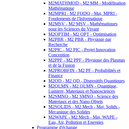
M2MATHMOD - M2 MM - Modélisation
Mathématique
M2MPRI - M2 FODQ - Maj. MPRI -
Fondements de l'Informatique
M2MSV - M2 MSV - Mathématiques
pour les Sciences du Vivant
M2OPTIM - M2 OPT - Optimisation
M2PBR - M2 PBR - Physique par
Recherche
M2PIC - M2 PIC - Projet Innovation
Conception
M2PPF - M2 PPF - Physique des Plasmas
et de la Fusion
M2PROBFIN - M2 PF - Probabilités et
Finance
M2QD - M2 QD - Dispositifs Quantiques
M2QLMN - M2 QLMN - Quantique,
Lumiere, Materiaux et Nanosciences
M2SMNO - M2 SMNO - Science des
Materiaux et des Nano-Objets
M2SOLIDS - M2 Mech - Maj. Solids -
Mecanique des Solides
M2WAPE - M2 Mech - Maj. WAPE -
Eau, Air, Pollution et Energies
Programme d'échange