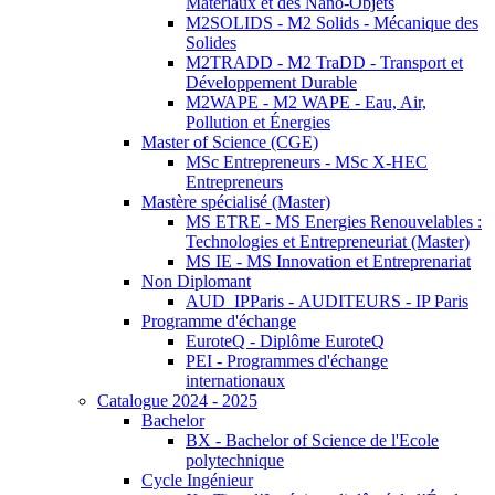
Matériaux et des Nano-Objets
M2SOLIDS - M2 Solids - Mécanique des
Solides
M2TRADD - M2 TraDD - Transport et
Développement Durable
M2WAPE - M2 WAPE - Eau, Air,
Pollution et Énergies
Master of Science (CGE)
MSc Entrepreneurs - MSc X-HEC
Entrepreneurs
Mastère spécialisé (Master)
MS ETRE - MS Energies Renouvelables :
Technologies et Entrepreneuriat (Master)
MS IE - MS Innovation et Entreprenariat
Non Diplomant
AUD_IPParis - AUDITEURS - IP Paris
Programme d'échange
EuroteQ - Diplôme EuroteQ
PEI - Programmes d'échange
internationaux
Catalogue 2024 - 2025
Bachelor
BX - Bachelor of Science de l'Ecole
polytechnique
Cycle Ingénieur