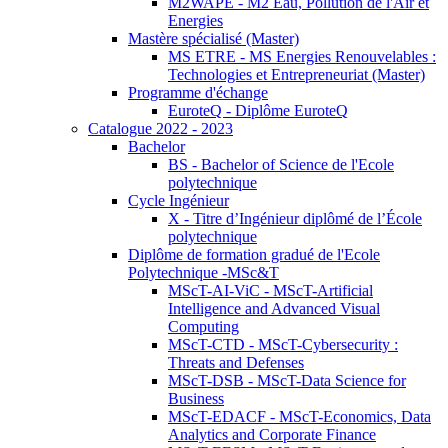
M2WAPE - M2 Eau, Pollution de l'Air et
Energies
Mastère spécialisé (Master)
MS ETRE - MS Energies Renouvelables :
Technologies et Entrepreneuriat (Master)
Programme d'échange
EuroteQ - Diplôme EuroteQ
Catalogue 2022 - 2023
Bachelor
BS - Bachelor of Science de l'Ecole
polytechnique
Cycle Ingénieur
X - Titre d’Ingénieur diplômé de l’École
polytechnique
Diplôme de formation gradué de l'Ecole
Polytechnique -MSc&T
MScT-AI-ViC - MScT-Artificial
Intelligence and Advanced Visual
Computing
MScT-CTD - MScT-Cybersecurity :
Threats and Defenses
MScT-DSB - MScT-Data Science for
Business
MScT-EDACF - MScT-Economics, Data
Analytics and Corporate Finance