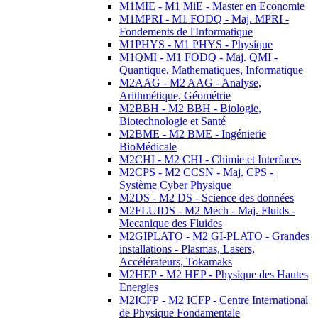
M1MIE - M1 MiE - Master en Economie
M1MPRI - M1 FODQ - Maj. MPRI -
Fondements de l'Informatique
M1PHYS - M1 PHYS - Physique
M1QMI - M1 FODQ - Maj. QMI -
Quantique, Mathematiques, Informatique
M2AAG - M2 AAG - Analyse,
Arithmétique, Géométrie
M2BBH - M2 BBH - Biologie,
Biotechnologie et Santé
M2BME - M2 BME - Ingénierie
BioMédicale
M2CHI - M2 CHI - Chimie et Interfaces
M2CPS - M2 CCSN - Maj. CPS -
Système Cyber Physique
M2DS - M2 DS - Science des données
M2FLUIDS - M2 Mech - Maj. Fluids -
Mecanique des Fluides
M2GIPLATO - M2 GI-PLATO - Grandes
installations - Plasmas, Lasers,
Accélérateurs, Tokamaks
M2HEP - M2 HEP - Physique des Hautes
Energies
M2ICFP - M2 ICFP - Centre International
de Physique Fondamentale