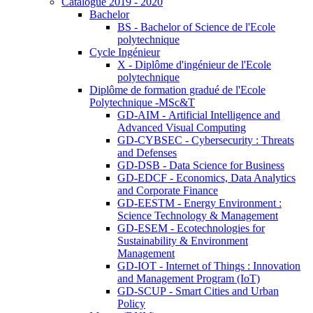
Catalogue 2019 - 2020
Bachelor
BS - Bachelor of Science de l'Ecole
polytechnique
Cycle Ingénieur
X - Diplôme d'ingénieur de l'Ecole
polytechnique
Diplôme de formation gradué de l'Ecole
Polytechnique -MSc&T
GD-AIM - Artificial Intelligence and
Advanced Visual Computing
GD-CYBSEC - Cybersecurity : Threats
and Defenses
GD-DSB - Data Science for Business
GD-EDCF - Economics, Data Analytics
and Corporate Finance
GD-EESTM - Energy Environment :
Science Technology & Management
GD-ESEM - Ecotechnologies for
Sustainability & Environment
Management
GD-IOT - Internet of Things : Innovation
and Management Program (IoT)
GD-SCUP - Smart Cities and Urban
Policy