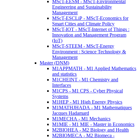
MScT-EESM - MScT-Environmental
Engineering and Sustainability
Management
MScT-ESCLiP - MScT-Economics for
Smart Cities and Climate Policy
MScT-IOT - MScT-Internet of Things :
Innovation and Management Program
(IoT)
MScT-STEEM - MScT-Energy
Environment : Science Technology &
Management
Master (DNM)
M1APPMATH - M1 Applied Mathematics
and statistics
M1CHEINT - M1 Chemistry and
Interfaces
M1CPS - M1 CPS - Cyber Physical
Systems
M1HEP - M1 High Energy Physics
M1MATHJHADA - M1 Mathematiques
Jacques Hadamard
M1MECHA - M1 Mechanics
M1MIE - M1 MIE - Master in Economics
M2BIOHEA - M2 Biology and Health
M2BIOMECA - M2 Biomeca -