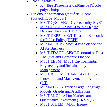
Cycle Ingénieur
X - Titre d’Ingénieur diplômé de l’École
polytechnique
Diplôme de formation gradué de l'Ecole
Polytechnique -MSc&T
MScT-CyS - MScT-Cybersecurity (CyS)
MScT-DDDF - MScT-Double Degree
Data and Finance (DDDF)
MScT-DEPP - MScT-Data and Economics
for Public Policy (DEPP)
MScT-DSAIB - MScT-Data Science and
AI for Business
MScT-EDACF - MScT-Economics, Data
Analytics and Corporate Finance
MScT-EESM - MScT-Environmental
Engineering and Sustainability
Management
MScT-IOT - MScT-Internet of Things :
Innovation and Management Program
(IoT)
MScT-LLGA - Track : Large Language
Models, Graphs and Applications
MScT-MaQI - AI for Markets and
Quantitative Investment (AI-MaQI)
MScT-STEEM - MScT-Energy