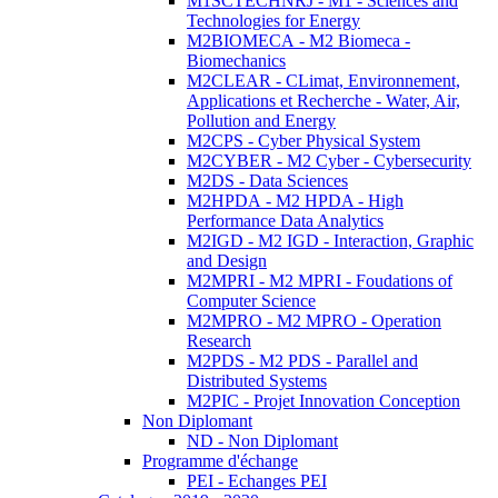
M1SCTECHNRJ - M1 - Sciences and
Technologies for Energy
M2BIOMECA - M2 Biomeca -
Biomechanics
M2CLEAR - CLimat, Environnement,
Applications et Recherche - Water, Air,
Pollution and Energy
M2CPS - Cyber Physical System
M2CYBER - M2 Cyber - Cybersecurity
M2DS - Data Sciences
M2HPDA - M2 HPDA - High
Performance Data Analytics
M2IGD - M2 IGD - Interaction, Graphic
and Design
M2MPRI - M2 MPRI - Foudations of
Computer Science
M2MPRO - M2 MPRO - Operation
Research
M2PDS - M2 PDS - Parallel and
Distributed Systems
M2PIC - Projet Innovation Conception
Non Diplomant
ND - Non Diplomant
Programme d'échange
PEI - Echanges PEI