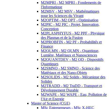
M2MPRI - M2 MPRI - Fondements de
l'Informatique
M2MSV - M2 MSV - Mathématiques
pour les Sciences du Vivant
M2OPTIM - M2 OPT - Optimisation
M2PIC - M2 PIC - Projet, Innovation,
Conception
M2PLASPHYFUS - M2 PPF - Physique
des Plasmas et de la Fusion
M2PROBFIN - M2 PF - Probabilités et
Finance
M2QLMN - M2 QLMN - Quantique,
Lumière, Matériaux et Nanosciences
M2QUANTDEV - M2 QD - Dispositifs
Quantiques
M2SMNO - M2 SMNO - Science des
Matériaux et des Nano-Objets
M2SOLIDS - M2 Solids - Mécanique des
Solides
M2TRADD - M2 TraDD - Transport et
Développement Durable
M2WAPE - M2 WAPE - Eau, Pollution de
l'Air et Energie
Master of Science (CGE)
MSc Entrepreneurs - MSc X-HEC