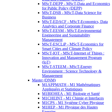
MScT-DEPP - MScT-Data and Economics
for Public Policy (DEPP)
MScT-DSB - MScT-Data Science for
Business
MScT-EDACF - MScT-Economics, Data
Analytics and Corporate Finance
MScT-EESM - MScT-Environmental
Engineering and Sustainability
Management
MScT-ESCLiP - MScT-Economics for
Smart Cities and Climate Policy
MScT-IOT - MScT-Internet of Things :
Innovation and Management Program
(IoT)
MScT-STEEM - MScT-Energy
Environment : Science Technology &
Management
Master (DNM)
M1APPMATH - M1 Mathématiques
Appliquées et Statistiques
M1BIOHEA - M1 Biologie et Santé
M1CHEINT - M1 Chimie et Interfaces
M1CPS - M1 Système Cyber Physique
M1HEP - M1 Physique des Hautes
Energies