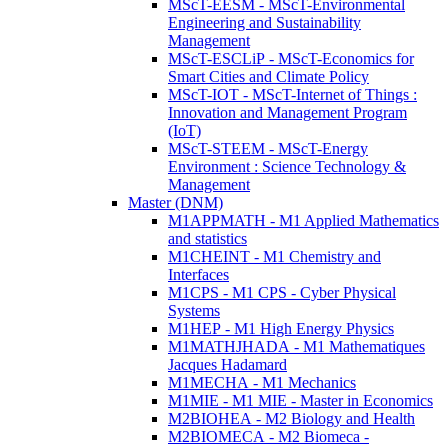
MScT-EESM - MScT-Environmental
Engineering and Sustainability
Management
MScT-ESCLiP - MScT-Economics for
Smart Cities and Climate Policy
MScT-IOT - MScT-Internet of Things :
Innovation and Management Program
(IoT)
MScT-STEEM - MScT-Energy
Environment : Science Technology &
Management
Master (DNM)
M1APPMATH - M1 Applied Mathematics
and statistics
M1CHEINT - M1 Chemistry and
Interfaces
M1CPS - M1 CPS - Cyber Physical
Systems
M1HEP - M1 High Energy Physics
M1MATHJHADA - M1 Mathematiques
Jacques Hadamard
M1MECHA - M1 Mechanics
M1MIE - M1 MIE - Master in Economics
M2BIOHEA - M2 Biology and Health
M2BIOMECA - M2 Biomeca -