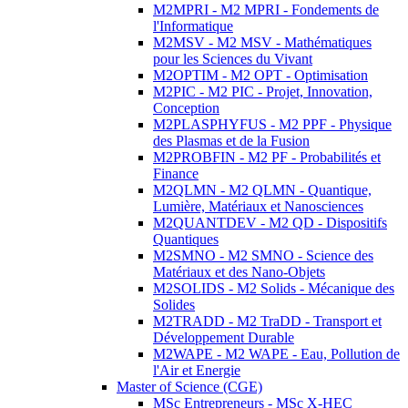
M2MPRI - M2 MPRI - Fondements de
l'Informatique
M2MSV - M2 MSV - Mathématiques
pour les Sciences du Vivant
M2OPTIM - M2 OPT - Optimisation
M2PIC - M2 PIC - Projet, Innovation,
Conception
M2PLASPHYFUS - M2 PPF - Physique
des Plasmas et de la Fusion
M2PROBFIN - M2 PF - Probabilités et
Finance
M2QLMN - M2 QLMN - Quantique,
Lumière, Matériaux et Nanosciences
M2QUANTDEV - M2 QD - Dispositifs
Quantiques
M2SMNO - M2 SMNO - Science des
Matériaux et des Nano-Objets
M2SOLIDS - M2 Solids - Mécanique des
Solides
M2TRADD - M2 TraDD - Transport et
Développement Durable
M2WAPE - M2 WAPE - Eau, Pollution de
l'Air et Energie
Master of Science (CGE)
MSc Entrepreneurs - MSc X-HEC