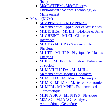
(IoT)
MScT-STEEM - MScT-Energy
Environment : Science Technology &
Management
Master (DNM)
M1APPMATH - M1 APPMS -
Mathématiques Appliquées et Statistiques
M1BIOHEA - M1 BH - Biologie et Santé
M1CHEINT - M1 CI - Chimie et
Interfaces
M1CPS - M1 CPS - Système Cyber
Physique
M1HEP - M1 HEP - Physique des Hautes
Energies
M1IES - M1 IES - Innovation, Entreprise
et Société
M1MATHJHADA - M1 MJH -
Mathématiques Jacques Hadamard
M1MECHA - M1 Mech - Mécanique
M1MIE - M1 MiE - Master en Economie
M1MPRI - M1 MPRI - Fondements de
l'Informatique
M1PHYSICS - M1 PHYS - Physique
M2AAG - M2 AAG - Analyse,
Arithmétique, Géométrie