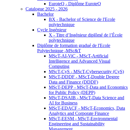
EuroteQ - Diplôme EuroteQ
Catalogue 2025 - 2026
Bachelor
BX - Bachelor of Science de l'Ecole
polytechnique
Cycle Ingénieur
X - Titre d’Ingénieur diplômé de l’École
polytechnique
Diplôme de formation gradué de l'Ecole
Polytechnique -MSc&T
MScT-AI-ViC - MScT-Artificial
Intelligence and Advanced Visual
Computing
MScT-CyS - MScT-Cybersecurity (CyS)
MScT-DDDF - MScT-Double Degree
Data and Finance (DDDF)
MScT-DEPP - MScT-Data and Economics
for Public Policy (DEPP)
MScT-DSAIB - MScT-Data Science and
AI for Business
MScT-EDACF - MScT-Economics, Data
Analytics and Corporate Finance
MScT-EESM - MScT-Environmental
Engineering and Sustainability
Management