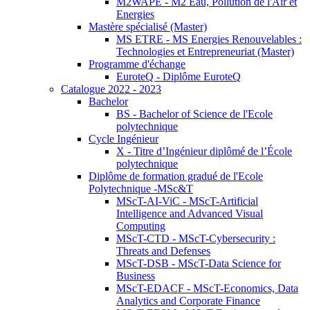
M2WAPE - M2 Eau, Pollution de l'Air et
Energies
Mastère spécialisé (Master)
MS ETRE - MS Energies Renouvelables :
Technologies et Entrepreneuriat (Master)
Programme d'échange
EuroteQ - Diplôme EuroteQ
Catalogue 2022 - 2023
Bachelor
BS - Bachelor of Science de l'Ecole
polytechnique
Cycle Ingénieur
X - Titre d’Ingénieur diplômé de l’École
polytechnique
Diplôme de formation gradué de l'Ecole
Polytechnique -MSc&T
MScT-AI-ViC - MScT-Artificial
Intelligence and Advanced Visual
Computing
MScT-CTD - MScT-Cybersecurity :
Threats and Defenses
MScT-DSB - MScT-Data Science for
Business
MScT-EDACF - MScT-Economics, Data
Analytics and Corporate Finance