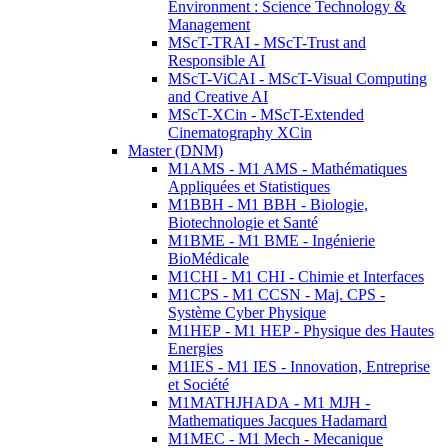
Environment : Science Technology &
Management
MScT-TRAI - MScT-Trust and
Responsible AI
MScT-ViCAI - MScT-Visual Computing
and Creative AI
MScT-XCin - MScT-Extended
Cinematography XCin
Master (DNM)
M1AMS - M1 AMS - Mathématiques
Appliquées et Statistiques
M1BBH - M1 BBH - Biologie,
Biotechnologie et Santé
M1BME - M1 BME - Ingénierie
BioMédicale
M1CHI - M1 CHI - Chimie et Interfaces
M1CPS - M1 CCSN - Maj. CPS -
Système Cyber Physique
M1HEP - M1 HEP - Physique des Hautes
Energies
M1IES - M1 IES - Innovation, Entreprise
et Société
M1MATHJHADA - M1 MJH -
Mathematiques Jacques Hadamard
M1MEC - M1 Mech - Mecanique