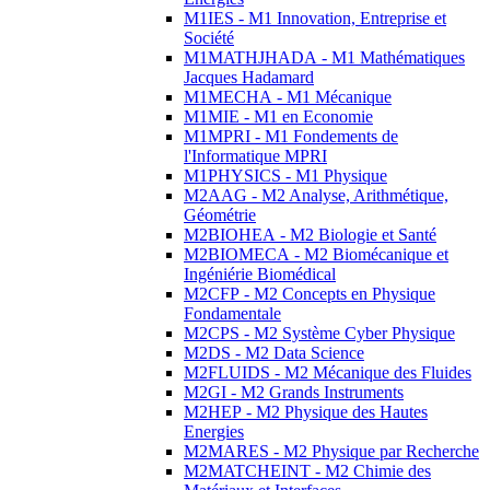
M1IES - M1 Innovation, Entreprise et
Société
M1MATHJHADA - M1 Mathématiques
Jacques Hadamard
M1MECHA - M1 Mécanique
M1MIE - M1 en Economie
M1MPRI - M1 Fondements de
l'Informatique MPRI
M1PHYSICS - M1 Physique
M2AAG - M2 Analyse, Arithmétique,
Géométrie
M2BIOHEA - M2 Biologie et Santé
M2BIOMECA - M2 Biomécanique et
Ingéniérie Biomédical
M2CFP - M2 Concepts en Physique
Fondamentale
M2CPS - M2 Système Cyber Physique
M2DS - M2 Data Science
M2FLUIDS - M2 Mécanique des Fluides
M2GI - M2 Grands Instruments
M2HEP - M2 Physique des Hautes
Energies
M2MARES - M2 Physique par Recherche
M2MATCHEINT - M2 Chimie des