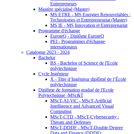
Entrepreneurs
Mastère spécialisé (Master)
MS ETRE - MS Energies Renouvelables :
Technologies et Entrepreneuriat (Master)
MS IE - MS Innovation et Entreprenariat
Programme d'échange
EuroteQ - Diplôme EuroteQ
PEI - Programmes d'échange
internationaux
Catalogue 2023 - 2024
Bachelor
BS - Bachelor of Science de l'Ecole
polytechnique
Cycle Ingénieur
X - Titre d’Ingénieur diplômé de l’École
polytechnique
Diplôme de formation gradué de l'Ecole
Polytechnique -MSc&T
MScT-AI-ViC - MScT-Artificial
Intelligence and Advanced Visual
Computing
MScT-CTD - MScT-Cybersecurity :
Threats and Defenses
MScT-DDDF - MScT-Double Degree
Data and Finance (DDDF)