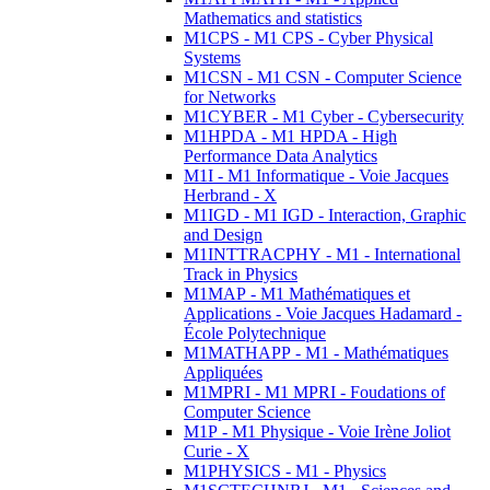
Mathematics and statistics
M1CPS - M1 CPS - Cyber Physical
Systems
M1CSN - M1 CSN - Computer Science
for Networks
M1CYBER - M1 Cyber - Cybersecurity
M1HPDA - M1 HPDA - High
Performance Data Analytics
M1I - M1 Informatique - Voie Jacques
Herbrand - X
M1IGD - M1 IGD - Interaction, Graphic
and Design
M1INTTRACPHY - M1 - International
Track in Physics
M1MAP - M1 Mathématiques et
Applications - Voie Jacques Hadamard -
École Polytechnique
M1MATHAPP - M1 - Mathématiques
Appliquées
M1MPRI - M1 MPRI - Foudations of
Computer Science
M1P - M1 Physique - Voie Irène Joliot
Curie - X
M1PHYSICS - M1 - Physics