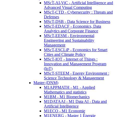
MScT-AI-ViC - Artificial Intelligence and
Advanced Visual Computing
MScT-CTD - Cybersecurity : Threats and
Defenses
MScT-DSB - Data Science for Business
MScT-EDACF - Economics, Data
Analytics and Corporate Finance
MScT-EESM - Environmental
Engineering and Sustainability
Management
MScT-ESCLiP - Economics for Smart
Cities and Climate Policy
MScT-IOT - Internet of Things :
Innovation and Management Program
(IoT)
MScT-STEEM - Energy Environment :
Science Technology & Management
Master (DNM)
M1APPMATH - M1 - Applied
Mathematics and statistics
M1BM - M1 Biomechanics
M1DATAAI - M1 Data AI - Data and
Artificial Intelligence
M1ECO - M1 Economie
M1ENERG - Master 1 Énergie