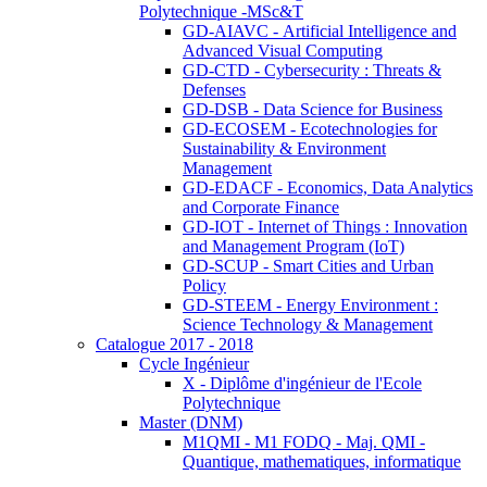
Polytechnique -MSc&T
GD-AIAVC - Artificial Intelligence and
Advanced Visual Computing
GD-CTD - Cybersecurity : Threats &
Defenses
GD-DSB - Data Science for Business
GD-ECOSEM - Ecotechnologies for
Sustainability & Environment
Management
GD-EDACF - Economics, Data Analytics
and Corporate Finance
GD-IOT - Internet of Things : Innovation
and Management Program (IoT)
GD-SCUP - Smart Cities and Urban
Policy
GD-STEEM - Energy Environment :
Science Technology & Management
Catalogue 2017 - 2018
Cycle Ingénieur
X - Diplôme d'ingénieur de l'Ecole
Polytechnique
Master (DNM)
M1QMI - M1 FODQ - Maj. QMI -
Quantique, mathematiques, informatique