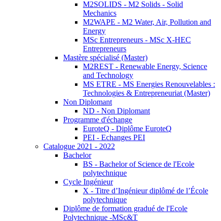
M2SOLIDS - M2 Solids - Solid
Mechanics
M2WAPE - M2 Water, Air, Pollution and
Energy
MSc Entrepreneurs - MSc X-HEC
Entrepreneurs
Mastère spécialisé (Master)
M2REST - Renewable Energy, Science
and Technology
MS ETRE - MS Energies Renouvelables :
Technologies & Entrepreneuriat (Master)
Non Diplomant
ND - Non Diplomant
Programme d'échange
EuroteQ - Diplôme EuroteQ
PEI - Echanges PEI
Catalogue 2021 - 2022
Bachelor
BS - Bachelor of Science de l'Ecole
polytechnique
Cycle Ingénieur
X - Titre d’Ingénieur diplômé de l’École
polytechnique
Diplôme de formation gradué de l'Ecole
Polytechnique -MSc&T