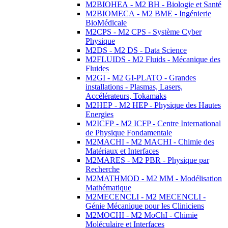
M2BIOHEA - M2 BH - Biologie et Santé
M2BIOMECA - M2 BME - Ingénierie
BioMédicale
M2CPS - M2 CPS - Système Cyber
Physique
M2DS - M2 DS - Data Science
M2FLUIDS - M2 Fluids - Mécanique des
Fluides
M2GI - M2 GI-PLATO - Grandes
installations - Plasmas, Lasers,
Accélérateurs, Tokamaks
M2HEP - M2 HEP - Physique des Hautes
Energies
M2ICFP - M2 ICFP - Centre International
de Physique Fondamentale
M2MACHI - M2 MACHI - Chimie des
Matériaux et Interfaces
M2MARES - M2 PBR - Physique par
Recherche
M2MATHMOD - M2 MM - Modélisation
Mathématique
M2MECENCLI - M2 MECENCLI -
Génie Mécanique pour les Cliniciens
M2MOCHI - M2 MoChI - Chimie
Moléculaire et Interfaces