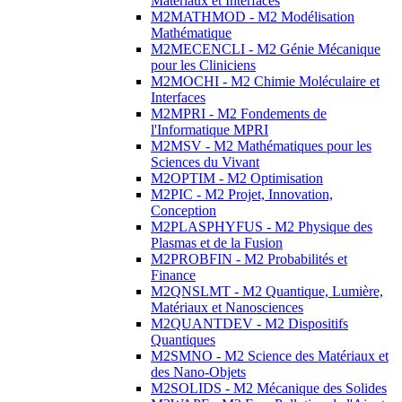
Matériaux et Interfaces
M2MATHMOD - M2 Modélisation
Mathématique
M2MECENCLI - M2 Génie Mécanique
pour les Cliniciens
M2MOCHI - M2 Chimie Moléculaire et
Interfaces
M2MPRI - M2 Fondements de
l'Informatique MPRI
M2MSV - M2 Mathématiques pour les
Sciences du Vivant
M2OPTIM - M2 Optimisation
M2PIC - M2 Projet, Innovation,
Conception
M2PLASPHYFUS - M2 Physique des
Plasmas et de la Fusion
M2PROBFIN - M2 Probabilités et
Finance
M2QNSLMT - M2 Quantique, Lumière,
Matériaux et Nanosciences
M2QUANTDEV - M2 Dispositifs
Quantiques
M2SMNO - M2 Science des Matériaux et
des Nano-Objets
M2SOLIDS - M2 Mécanique des Solides