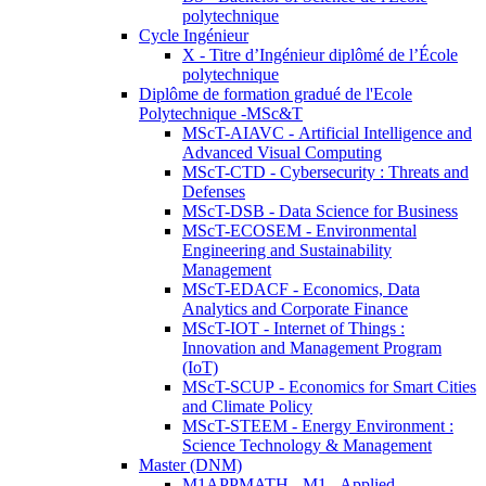
polytechnique
Cycle Ingénieur
X - Titre d’Ingénieur diplômé de l’École
polytechnique
Diplôme de formation gradué de l'Ecole
Polytechnique -MSc&T
MScT-AIAVC - Artificial Intelligence and
Advanced Visual Computing
MScT-CTD - Cybersecurity : Threats and
Defenses
MScT-DSB - Data Science for Business
MScT-ECOSEM - Environmental
Engineering and Sustainability
Management
MScT-EDACF - Economics, Data
Analytics and Corporate Finance
MScT-IOT - Internet of Things :
Innovation and Management Program
(IoT)
MScT-SCUP - Economics for Smart Cities
and Climate Policy
MScT-STEEM - Energy Environment :
Science Technology & Management
Master (DNM)
M1APPMATH - M1 - Applied