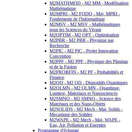
M2MATHMOD - M2 MM - Modélisation
Mathématique
M2MPRI - M2 FODQ - Maj. MPRI -
Fondements de l'Informatique
M2MSV - M2 MSV - Mathématiques
pour les Sciences du Vivant
M2OPTIM - M2 OPT - Optimisation
M2PBR - M2 PBR - Physique par
Recherche
M2PIC - M2 PIC - Projet Innovation
Conception
M2PPF - M2 PPF - Physique des Plasmas
et de la Fusion
M2PROBFIN - M2 PF - Probabilités et
Finance
M2QD - M2 QD - Dispositifs Quantiques
M2QLMN - M2 QLMN - Quantique,
Lumiere, Materiaux et Nanosciences
M2SMNO - M2 SMNO - Science des
Materiaux et des Nano-Objets
M2SOLIDS - M2 Mech - Maj. Solids -
Mecanique des Solides
M2WAPE - M2 Mech - Maj. WAPE -
Eau, Air, Pollution et Energies
Programme d'échange