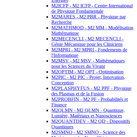
Energies
M2ICFP - M2 ICFP - Centre International
de Physique Fondamentale
M2MARES - M2 PBR - Physique par
Recherche
M2MATHMOD - M2 MM - Modélisation
Mathématique
M2MECENCLI - M2 MECENCLI -
Génie Mécanique pour les Cliniciens
M2MPRI - M2 MPRI - Fondements de
l'Informatique
M2MSV - M2 MSV - Mathématiques
pour les Sciences du Vivant
M2OPTIM - M2 OPT - Optimisation
M2PIC - M2 PIC - Projet, Innovation,
Conception
M2PLASPHYFUS - M2 PPF - Physique
des Plasmas et de la Fusion
M2PROBFIN - M2 PF - Probabilités et
Finance
M2QLMN - M2 QLMN - Quantique,
Lumière, Matériaux et Nanosciences
M2QUANTDEV - M2 QD - Dispositifs
Quantiques
M2SMNO - M2 SMNO - Science des