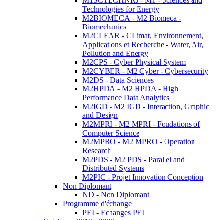
M1SCTECHNRJ - M1 - Sciences and
Technologies for Energy
M2BIOMECA - M2 Biomeca -
Biomechanics
M2CLEAR - CLimat, Environnement,
Applications et Recherche - Water, Air,
Pollution and Energy
M2CPS - Cyber Physical System
M2CYBER - M2 Cyber - Cybersecurity
M2DS - Data Sciences
M2HPDA - M2 HPDA - High
Performance Data Analytics
M2IGD - M2 IGD - Interaction, Graphic
and Design
M2MPRI - M2 MPRI - Foudations of
Computer Science
M2MPRO - M2 MPRO - Operation
Research
M2PDS - M2 PDS - Parallel and
Distributed Systems
M2PIC - Projet Innovation Conception
Non Diplomant
ND - Non Diplomant
Programme d'échange
PEI - Echanges PEI