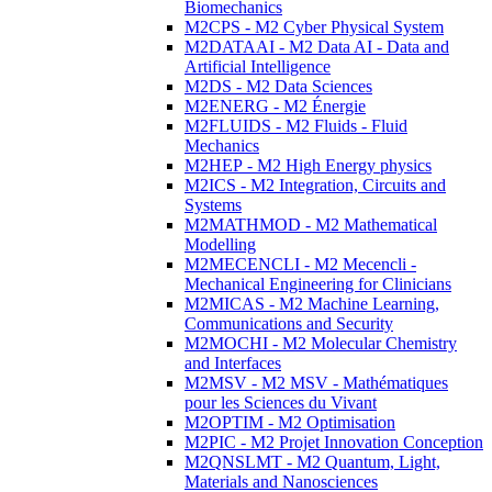
Biomechanics
M2CPS - M2 Cyber Physical System
M2DATAAI - M2 Data AI - Data and
Artificial Intelligence
M2DS - M2 Data Sciences
M2ENERG - M2 Énergie
M2FLUIDS - M2 Fluids - Fluid
Mechanics
M2HEP - M2 High Energy physics
M2ICS - M2 Integration, Circuits and
Systems
M2MATHMOD - M2 Mathematical
Modelling
M2MECENCLI - M2 Mecencli -
Mechanical Engineering for Clinicians
M2MICAS - M2 Machine Learning,
Communications and Security
M2MOCHI - M2 Molecular Chemistry
and Interfaces
M2MSV - M2 MSV - Mathématiques
pour les Sciences du Vivant
M2OPTIM - M2 Optimisation
M2PIC - M2 Projet Innovation Conception
M2QNSLMT - M2 Quantum, Light,
Materials and Nanosciences