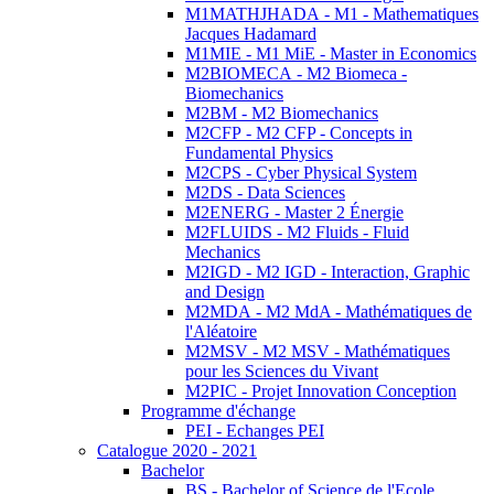
M1MATHJHADA - M1 - Mathematiques
Jacques Hadamard
M1MIE - M1 MiE - Master in Economics
M2BIOMECA - M2 Biomeca -
Biomechanics
M2BM - M2 Biomechanics
M2CFP - M2 CFP - Concepts in
Fundamental Physics
M2CPS - Cyber Physical System
M2DS - Data Sciences
M2ENERG - Master 2 Énergie
M2FLUIDS - M2 Fluids - Fluid
Mechanics
M2IGD - M2 IGD - Interaction, Graphic
and Design
M2MDA - M2 MdA - Mathématiques de
l'Aléatoire
M2MSV - M2 MSV - Mathématiques
pour les Sciences du Vivant
M2PIC - Projet Innovation Conception
Programme d'échange
PEI - Echanges PEI
Catalogue 2020 - 2021
Bachelor
BS - Bachelor of Science de l'Ecole