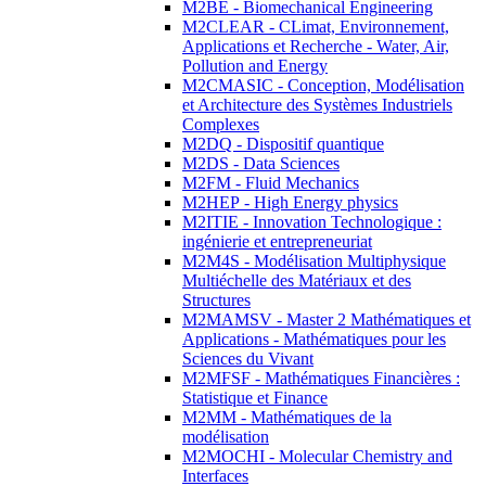
M2BE - Biomechanical Engineering
M2CLEAR - CLimat, Environnement,
Applications et Recherche - Water, Air,
Pollution and Energy
M2CMASIC - Conception, Modélisation
et Architecture des Systèmes Industriels
Complexes
M2DQ - Dispositif quantique
M2DS - Data Sciences
M2FM - Fluid Mechanics
M2HEP - High Energy physics
M2ITIE - Innovation Technologique :
ingénierie et entrepreneuriat
M2M4S - Modélisation Multiphysique
Multiéchelle des Matériaux et des
Structures
M2MAMSV - Master 2 Mathématiques et
Applications - Mathématiques pour les
Sciences du Vivant
M2MFSF - Mathématiques Financières :
Statistique et Finance
M2MM - Mathématiques de la
modélisation
M2MOCHI - Molecular Chemistry and
Interfaces