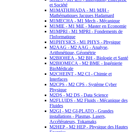
et Société
M1MATHJHADA - M1 MJH -
Mathématiques Jacques Hadamard
M1MECHA - M1 Mech - Mécanique
M1MIE - M1 MiE - Master en Economie
M1MPRI - M1 MPRI - Fondements de
l'Informatique
M1PHYSICS - M1 PHYS - Physique
M2AAG - M2 AAG - Analyse,
Arithmétique, Géométrie
M2BIOHEA - M2 BH - Biologie et Santé
M2BIOMECA - M2 BME - Ingénierie
BioMédicale
M2CHEINT - M2 CI - Chimie et
Interfaces
M2CPS - M2 CPS - Système Cyber
Physique
M2DS - M2 DS - Data Science
M2FLUIDS - M2 Fluids - Mécanique des
Fluides
M2GI - M2 GI-PLATO - Grandes
installations - Plasmas, Lasers,
Accélérateurs, Tokamaks
M2HEP - M2 HEP - Physique des Hautes