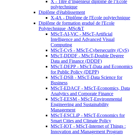
X - Titre d’Ingénieur diplômé de l’École
polytechnique
Diplôme d'établissement
X-4A - Diplôme de l'Ecole polytechnique
Diplôme de formation gradué de l'Ecole
Polytechnique -MSc&T
MScT-AI-ViC - MScT-Artificial
Intelligence and Advanced Visual
Computing
MScT-CyS - MScT-Cybersecurity (CyS)
MScT-DDDF - MScT-Double Degree
Data and Finance (DDDF)
MScT-DEPP - MScT-Data and Economics
for Public Policy (DEPP)
MScT-DSB - MScT-Data Science for
Business
MScT-EDACF - MScT-Economics, Data
Analytics and Corporate Finance
MScT-EESM - MScT-Environmental
Engineering and Sustainability
Management
MScT-ESCLiP - MScT-Economics for
Smart Cities and Climate Policy
MScT-IOT - MScT-Internet of Things :
Innovation and Management Program