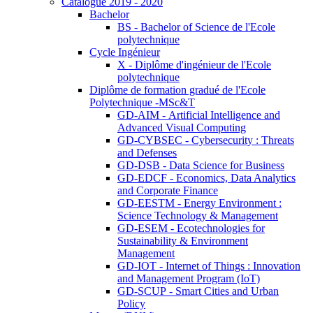
Catalogue 2019 - 2020
Bachelor
BS - Bachelor of Science de l'Ecole
polytechnique
Cycle Ingénieur
X - Diplôme d'ingénieur de l'Ecole
polytechnique
Diplôme de formation gradué de l'Ecole
Polytechnique -MSc&T
GD-AIM - Artificial Intelligence and
Advanced Visual Computing
GD-CYBSEC - Cybersecurity : Threats
and Defenses
GD-DSB - Data Science for Business
GD-EDCF - Economics, Data Analytics
and Corporate Finance
GD-EESTM - Energy Environment :
Science Technology & Management
GD-ESEM - Ecotechnologies for
Sustainability & Environment
Management
GD-IOT - Internet of Things : Innovation
and Management Program (IoT)
GD-SCUP - Smart Cities and Urban
Policy