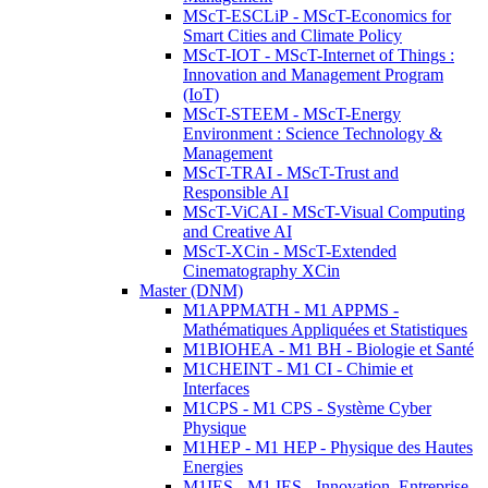
MScT-ESCLiP - MScT-Economics for
Smart Cities and Climate Policy
MScT-IOT - MScT-Internet of Things :
Innovation and Management Program
(IoT)
MScT-STEEM - MScT-Energy
Environment : Science Technology &
Management
MScT-TRAI - MScT-Trust and
Responsible AI
MScT-ViCAI - MScT-Visual Computing
and Creative AI
MScT-XCin - MScT-Extended
Cinematography XCin
Master (DNM)
M1APPMATH - M1 APPMS -
Mathématiques Appliquées et Statistiques
M1BIOHEA - M1 BH - Biologie et Santé
M1CHEINT - M1 CI - Chimie et
Interfaces
M1CPS - M1 CPS - Système Cyber
Physique
M1HEP - M1 HEP - Physique des Hautes
Energies
M1IES - M1 IES - Innovation, Entreprise