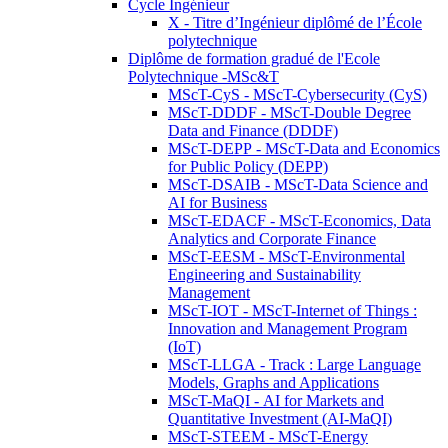
Cycle Ingénieur
X - Titre d’Ingénieur diplômé de l’École
polytechnique
Diplôme de formation gradué de l'Ecole
Polytechnique -MSc&T
MScT-CyS - MScT-Cybersecurity (CyS)
MScT-DDDF - MScT-Double Degree
Data and Finance (DDDF)
MScT-DEPP - MScT-Data and Economics
for Public Policy (DEPP)
MScT-DSAIB - MScT-Data Science and
AI for Business
MScT-EDACF - MScT-Economics, Data
Analytics and Corporate Finance
MScT-EESM - MScT-Environmental
Engineering and Sustainability
Management
MScT-IOT - MScT-Internet of Things :
Innovation and Management Program
(IoT)
MScT-LLGA - Track : Large Language
Models, Graphs and Applications
MScT-MaQI - AI for Markets and
Quantitative Investment (AI-MaQI)
MScT-STEEM - MScT-Energy