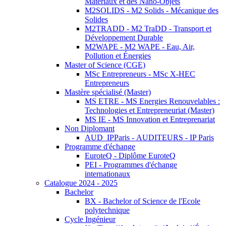
Matériaux et des Nano-Objets
M2SOLIDS - M2 Solids - Mécanique des
Solides
M2TRADD - M2 TraDD - Transport et
Développement Durable
M2WAPE - M2 WAPE - Eau, Air,
Pollution et Énergies
Master of Science (CGE)
MSc Entrepreneurs - MSc X-HEC
Entrepreneurs
Mastère spécialisé (Master)
MS ETRE - MS Energies Renouvelables :
Technologies et Entrepreneuriat (Master)
MS IE - MS Innovation et Entreprenariat
Non Diplomant
AUD_IPParis - AUDITEURS - IP Paris
Programme d'échange
EuroteQ - Diplôme EuroteQ
PEI - Programmes d'échange
internationaux
Catalogue 2024 - 2025
Bachelor
BX - Bachelor of Science de l'Ecole
polytechnique
Cycle Ingénieur