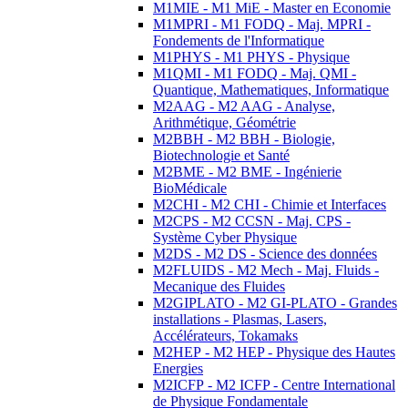
M1MIE - M1 MiE - Master en Economie
M1MPRI - M1 FODQ - Maj. MPRI -
Fondements de l'Informatique
M1PHYS - M1 PHYS - Physique
M1QMI - M1 FODQ - Maj. QMI -
Quantique, Mathematiques, Informatique
M2AAG - M2 AAG - Analyse,
Arithmétique, Géométrie
M2BBH - M2 BBH - Biologie,
Biotechnologie et Santé
M2BME - M2 BME - Ingénierie
BioMédicale
M2CHI - M2 CHI - Chimie et Interfaces
M2CPS - M2 CCSN - Maj. CPS -
Système Cyber Physique
M2DS - M2 DS - Science des données
M2FLUIDS - M2 Mech - Maj. Fluids -
Mecanique des Fluides
M2GIPLATO - M2 GI-PLATO - Grandes
installations - Plasmas, Lasers,
Accélérateurs, Tokamaks
M2HEP - M2 HEP - Physique des Hautes
Energies
M2ICFP - M2 ICFP - Centre International
de Physique Fondamentale