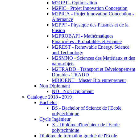
M2OPT - Optimisation
M2PIC - Projet Innovation Conception
M2PICA - Projet Innovation Conception -
Alternance
M2PPF - Physique des Plasmas et de la
Fusion
M2PROBAFI - Mathématiques
Financières : Probabilités et Finance
M2REST - Renewable Energy, Science
and Technology
M2SMNO - Sciences des Matériaux et des
nano-objets
M2TRADD - Transport et Développement
Durable - TRADD
MBIOENT - Master Bio-entrepreneur
Non Diplomant
ND - Non Diplomant
Catalogue 2018 - 2019
Bachelor
BS - Bachelor of Science de l'Ecole
polytechnique
Cycle Ingénieur
X - Diplôme d'ingénieur de l'Ecole
polytechnique
Diplôme de formation gradué de l'Ecole