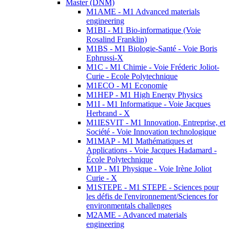
Master (DNM)
M1AME - M1 Advanced materials
engineering
M1BI - M1 Bio-informatique (Voie
Rosalind Franklin)
M1BS - M1 Biologie-Santé - Voie Boris
Ephrussi-X
M1C - M1 Chimie - Voie Fréderic Joliot-
Curie - Ecole Polytechnique
M1ECO - M1 Economie
M1HEP - M1 High Energy Physics
M1I - M1 Informatique - Voie Jacques
Herbrand - X
M1IESVIT - M1 Innovation, Entreprise, et
Société - Voie Innovation technologique
M1MAP - M1 Mathématiques et
Applications - Voie Jacques Hadamard -
École Polytechnique
M1P - M1 Physique - Voie Irène Joliot
Curie - X
M1STEPE - M1 STEPE - Sciences pour
les défis de l'environnement/Sciences for
environmentals challenges
M2AME - Advanced materials
engineering