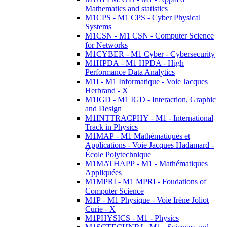
Mathematics and statistics
M1CPS - M1 CPS - Cyber Physical
Systems
M1CSN - M1 CSN - Computer Science
for Networks
M1CYBER - M1 Cyber - Cybersecurity
M1HPDA - M1 HPDA - High
Performance Data Analytics
M1I - M1 Informatique - Voie Jacques
Herbrand - X
M1IGD - M1 IGD - Interaction, Graphic
and Design
M1INTTRACPHY - M1 - International
Track in Physics
M1MAP - M1 Mathématiques et
Applications - Voie Jacques Hadamard -
École Polytechnique
M1MATHAPP - M1 - Mathématiques
Appliquées
M1MPRI - M1 MPRI - Foudations of
Computer Science
M1P - M1 Physique - Voie Irène Joliot
Curie - X
M1PHYSICS - M1 - Physics