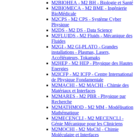
M2BIOHEA - M2 BH - Biologie et Santé
M2BIOMECA - M2 BME - Ingénierie
BioMédicale
M2CPS - M2 CPS - Système Cyber
Physique
M2DS - M2 DS - Data Science
M2FLUIDS - M2 Fluids - Mécanique des
Fluides
M2GI - M2 GI-PLATO - Grandes
installations - Plasmas, Lasers,
Accélérateurs, Tokamaks
M2HEP - M2 HEP - Physique des Hautes
Energies
M2ICFP - M2 ICFP - Centre International
de Physique Fondamentale
M2MACHI - M2 MACHI - Chimie des
Matériaux et Interfaces
M2MARES - M2 PBR - Physique par
Recherche
M2MATHMOD - M2 MM - Modélisation
Mathématique
M2MECENCLI - M2 MECENCLI -
Génie Mécanique pour les Cliniciens
M2MOCHI - M2 MoChI - Chimie
Moléculaire et Interfaces