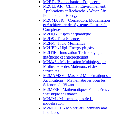
M2BE - Biomechanical Engineering
M2CLEAR - CLimat, Environnement,
Applications et Recherche - Water, Air,
Pollution and Energy
M2CMASIC - Conception, Modélisation
et Architecture des Systèmes Industriels
Complexes
M2DQ - Dispositif quantique
M2DS - Data Sciences
M2FM - Fluid Mechanics
M2HEP - High Energy physics
M2ITIE - Innovation Technologique :
ingénierie et entrepreneuriat
M2M4S - Modélisation Multiphysique
Multiéchelle des Matériaux et des
Structures
M2MAMSV - Master 2 Mathématiques et
Applications - Mathématiques pour les
Sciences du Vivant
M2MFSF - Mathématiques Financières :
Statistique et Finance
M2MM - Mathématiques de la
modélisation
M2MOCHI - Molecular Chemistry and
Interfaces