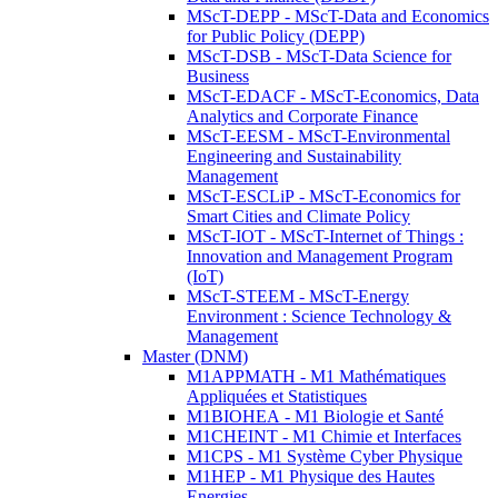
MScT-DEPP - MScT-Data and Economics
for Public Policy (DEPP)
MScT-DSB - MScT-Data Science for
Business
MScT-EDACF - MScT-Economics, Data
Analytics and Corporate Finance
MScT-EESM - MScT-Environmental
Engineering and Sustainability
Management
MScT-ESCLiP - MScT-Economics for
Smart Cities and Climate Policy
MScT-IOT - MScT-Internet of Things :
Innovation and Management Program
(IoT)
MScT-STEEM - MScT-Energy
Environment : Science Technology &
Management
Master (DNM)
M1APPMATH - M1 Mathématiques
Appliquées et Statistiques
M1BIOHEA - M1 Biologie et Santé
M1CHEINT - M1 Chimie et Interfaces
M1CPS - M1 Système Cyber Physique
M1HEP - M1 Physique des Hautes
Energies