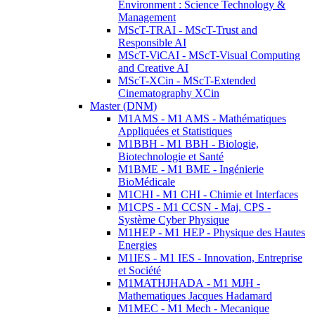
Environment : Science Technology &
Management
MScT-TRAI - MScT-Trust and
Responsible AI
MScT-ViCAI - MScT-Visual Computing
and Creative AI
MScT-XCin - MScT-Extended
Cinematography XCin
Master (DNM)
M1AMS - M1 AMS - Mathématiques
Appliquées et Statistiques
M1BBH - M1 BBH - Biologie,
Biotechnologie et Santé
M1BME - M1 BME - Ingénierie
BioMédicale
M1CHI - M1 CHI - Chimie et Interfaces
M1CPS - M1 CCSN - Maj. CPS -
Système Cyber Physique
M1HEP - M1 HEP - Physique des Hautes
Energies
M1IES - M1 IES - Innovation, Entreprise
et Société
M1MATHJHADA - M1 MJH -
Mathematiques Jacques Hadamard
M1MEC - M1 Mech - Mecanique