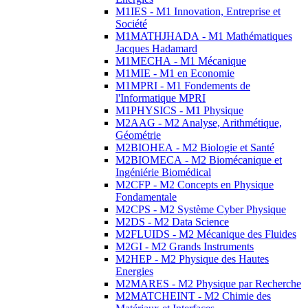
M1IES - M1 Innovation, Entreprise et
Société
M1MATHJHADA - M1 Mathématiques
Jacques Hadamard
M1MECHA - M1 Mécanique
M1MIE - M1 en Economie
M1MPRI - M1 Fondements de
l'Informatique MPRI
M1PHYSICS - M1 Physique
M2AAG - M2 Analyse, Arithmétique,
Géométrie
M2BIOHEA - M2 Biologie et Santé
M2BIOMECA - M2 Biomécanique et
Ingéniérie Biomédical
M2CFP - M2 Concepts en Physique
Fondamentale
M2CPS - M2 Système Cyber Physique
M2DS - M2 Data Science
M2FLUIDS - M2 Mécanique des Fluides
M2GI - M2 Grands Instruments
M2HEP - M2 Physique des Hautes
Energies
M2MARES - M2 Physique par Recherche
M2MATCHEINT - M2 Chimie des