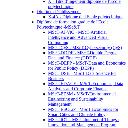
X - Titre d’Ingénieur diplômé de l’École
polytechnique
Diplôme d'établissement
X-4A - Diplôme de l'Ecole polytechnique
Diplôme de formation gradué de l'Ecole
Polytechnique -MSc&T
MScT-AI-ViC - MScT-Artificial
Intelligence and Advanced Visual
Computing
MScT-CyS - MScT-Cybersecurity (CyS)
MScT-DDDF - MScT-Double Degree
Data and Finance (DDDF)
MScT-DEPP - MScT-Data and Economics
for Public Policy (DEPP)
MScT-DSB - MScT-Data Science for
Business
MScT-EDACF - MScT-Economics, Data
Analytics and Corporate Finance
MScT-EESM - MScT-Environmental
Engineering and Sustainability
Management
MScT-ESCLiP - MScT-Economics for
Smart Cities and Climate Policy
MScT-IOT - MScT-Internet of Things :
Innovation and Management Program