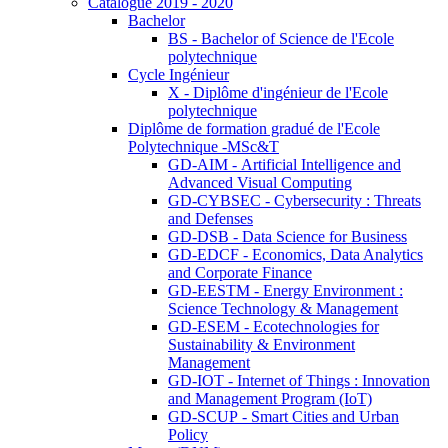
Catalogue 2019 - 2020
Bachelor
BS - Bachelor of Science de l'Ecole
polytechnique
Cycle Ingénieur
X - Diplôme d'ingénieur de l'Ecole
polytechnique
Diplôme de formation gradué de l'Ecole
Polytechnique -MSc&T
GD-AIM - Artificial Intelligence and
Advanced Visual Computing
GD-CYBSEC - Cybersecurity : Threats
and Defenses
GD-DSB - Data Science for Business
GD-EDCF - Economics, Data Analytics
and Corporate Finance
GD-EESTM - Energy Environment :
Science Technology & Management
GD-ESEM - Ecotechnologies for
Sustainability & Environment
Management
GD-IOT - Internet of Things : Innovation
and Management Program (IoT)
GD-SCUP - Smart Cities and Urban
Policy