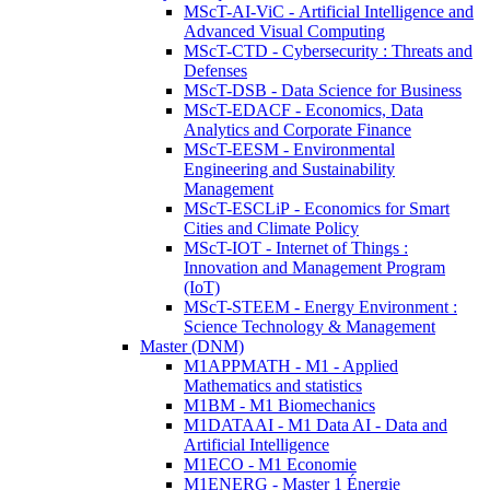
MScT-AI-ViC - Artificial Intelligence and
Advanced Visual Computing
MScT-CTD - Cybersecurity : Threats and
Defenses
MScT-DSB - Data Science for Business
MScT-EDACF - Economics, Data
Analytics and Corporate Finance
MScT-EESM - Environmental
Engineering and Sustainability
Management
MScT-ESCLiP - Economics for Smart
Cities and Climate Policy
MScT-IOT - Internet of Things :
Innovation and Management Program
(IoT)
MScT-STEEM - Energy Environment :
Science Technology & Management
Master (DNM)
M1APPMATH - M1 - Applied
Mathematics and statistics
M1BM - M1 Biomechanics
M1DATAAI - M1 Data AI - Data and
Artificial Intelligence
M1ECO - M1 Economie
M1ENERG - Master 1 Énergie