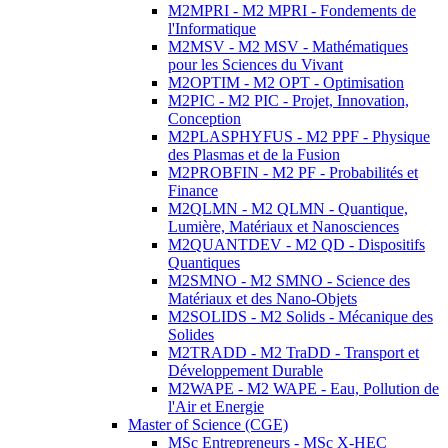
M2MPRI - M2 MPRI - Fondements de
l'Informatique
M2MSV - M2 MSV - Mathématiques
pour les Sciences du Vivant
M2OPTIM - M2 OPT - Optimisation
M2PIC - M2 PIC - Projet, Innovation,
Conception
M2PLASPHYFUS - M2 PPF - Physique
des Plasmas et de la Fusion
M2PROBFIN - M2 PF - Probabilités et
Finance
M2QLMN - M2 QLMN - Quantique,
Lumière, Matériaux et Nanosciences
M2QUANTDEV - M2 QD - Dispositifs
Quantiques
M2SMNO - M2 SMNO - Science des
Matériaux et des Nano-Objets
M2SOLIDS - M2 Solids - Mécanique des
Solides
M2TRADD - M2 TraDD - Transport et
Développement Durable
M2WAPE - M2 WAPE - Eau, Pollution de
l'Air et Energie
Master of Science (CGE)
MSc Entrepreneurs - MSc X-HEC