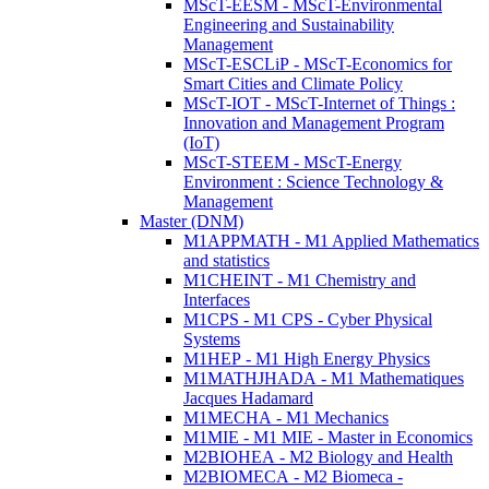
MScT-EESM - MScT-Environmental
Engineering and Sustainability
Management
MScT-ESCLiP - MScT-Economics for
Smart Cities and Climate Policy
MScT-IOT - MScT-Internet of Things :
Innovation and Management Program
(IoT)
MScT-STEEM - MScT-Energy
Environment : Science Technology &
Management
Master (DNM)
M1APPMATH - M1 Applied Mathematics
and statistics
M1CHEINT - M1 Chemistry and
Interfaces
M1CPS - M1 CPS - Cyber Physical
Systems
M1HEP - M1 High Energy Physics
M1MATHJHADA - M1 Mathematiques
Jacques Hadamard
M1MECHA - M1 Mechanics
M1MIE - M1 MIE - Master in Economics
M2BIOHEA - M2 Biology and Health
M2BIOMECA - M2 Biomeca -