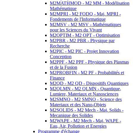
M2MATHMOD - M2 MM - Modélisation
Mathématique
M2MPRI - M2 FODQ - Maj. MPRI -
Fondements de l'Informatique
M2MSV - M2 MSV - Mathématiques
pour les Sciences du Vivant
M2OPTIM - M2 OPT - Optimisation
M2PBR - M2 PBR - Physique par
Recherche
M2PIC - M2 PIC - Projet Innovation
Conception
M2PPF - M2 PPF - Physique des Plasmas
et de la Fusion
M2PROBFIN - M2 PF - Probabilités et
Finance
M2QD - M2 QD - Dispositifs Quantiques
M2QLMN - M2 QLMN - Quantique,
Lumiere, Materiaux et Nanosciences
M2SMNO - M2 SMNO - Science des
Materiaux et des Nano-Objets
M2SOLIDS - M2 Mech - Maj. Solids -
Mecanique des Solides
M2WAPE - M2 Mech - Maj. WAPE -
Eau, Air, Pollution et Energies
Programme d'échange