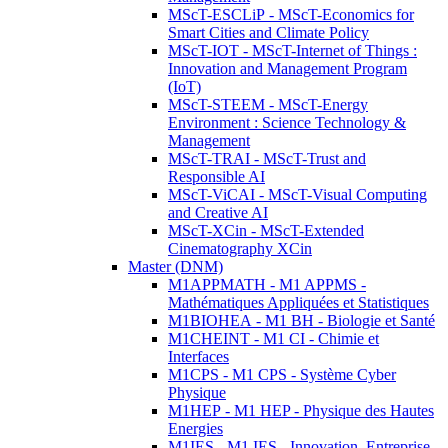
MScT-ESCLiP - MScT-Economics for
Smart Cities and Climate Policy
MScT-IOT - MScT-Internet of Things :
Innovation and Management Program
(IoT)
MScT-STEEM - MScT-Energy
Environment : Science Technology &
Management
MScT-TRAI - MScT-Trust and
Responsible AI
MScT-ViCAI - MScT-Visual Computing
and Creative AI
MScT-XCin - MScT-Extended
Cinematography XCin
Master (DNM)
M1APPMATH - M1 APPMS -
Mathématiques Appliquées et Statistiques
M1BIOHEA - M1 BH - Biologie et Santé
M1CHEINT - M1 CI - Chimie et
Interfaces
M1CPS - M1 CPS - Système Cyber
Physique
M1HEP - M1 HEP - Physique des Hautes
Energies
M1IES - M1 IES - Innovation, Entreprise