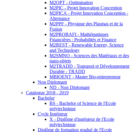
M2OPT - Optimisation
M2PIC - Projet Innovation Conception
M2PICA - Projet Innovation Conception -
Alternance
M2PPF - Physique des Plasmas et de la
Fusion
M2PROBAFI - Mathématiques
Financières : Probabilités et Finance
M2REST - Renewable Energy, Science
and Technology
M2SMNO - Sciences des Matériaux et des
nano-objets
M2TRADD - Transport et Développement
Durable - TRADD
MBIOENT - Master Bio-entrepreneur
Non Diplomant
ND - Non Diplomant
Catalogue 2018 - 2019
Bachelor
BS - Bachelor of Science de l'Ecole
polytechnique
Cycle Ingénieur
X - Diplôme d'ingénieur de l'Ecole
polytechnique
Diplôme de formation gradué de l'Ecole