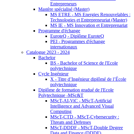
Entrepreneurs
Mastère spécialisé (Master)
MS ETRE - MS Energies Renouvelables :
Technologies et Entrepreneuriat (Master)
MS IE - MS Innovation et Entreprenariat
Programme d'échange
EuroteQ - Diplôme EuroteQ
PEI - Programmes d'échange
internationaux
Catalogue 2023 - 2024
Bachelor
BS - Bachelor of Science de l'Ecole
polytechnique
Cycle Ingénieur
X - Titre d’Ingénieur diplômé de l’École
polytechnique
Diplôme de formation gradué de l'Ecole
Polytechnique -MSc&T
MScT-AI-ViC - MScT-Artificial
Intelligence and Advanced Visual
Computing
MScT-CTD - MScT-Cybersecurity :
Threats and Defenses
MScT-DDDF - MScT-Double Degree
Data and Finance (DDDF)