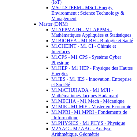
(IoT)
MScT-STEEM - MScT-Energy
Environment : Science Technology &
Management
Master (DNM)
M1APPMATH - M1 APPMS -
Mathématiques Appliquées et Statistiques
M1BIOHEA - M1 BH - Biologie et Santé
M1CHEINT - M1 CI - Chimie et
Interfaces
M1CPS - M1 CPS - Système Cyber
Physique
M1HEP - M1 HEP - Physique des Hautes
Energies
M1IES - M1 IES - Innovation, Entreprise
et Société
M1MATHJHADA - M1 MJH -
Mathématiques Jacques Hadamard
M1MECHA - M1 Mech - Mécanique
M1MIE - M1 MiE - Master en Economie
M1MPRI - M1 MPRI - Fondements de
l'Informatique
M1PHYSICS - M1 PHYS - Physique
M2AAG - M2 AAG - Analyse,
Arithmétique, Géométrie