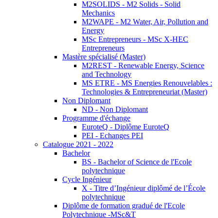
M2SOLIDS - M2 Solids - Solid
Mechanics
M2WAPE - M2 Water, Air, Pollution and
Energy
MSc Entrepreneurs - MSc X-HEC
Entrepreneurs
Mastère spécialisé (Master)
M2REST - Renewable Energy, Science
and Technology
MS ETRE - MS Energies Renouvelables :
Technologies & Entrepreneuriat (Master)
Non Diplomant
ND - Non Diplomant
Programme d'échange
EuroteQ - Diplôme EuroteQ
PEI - Echanges PEI
Catalogue 2021 - 2022
Bachelor
BS - Bachelor of Science de l'Ecole
polytechnique
Cycle Ingénieur
X - Titre d’Ingénieur diplômé de l’École
polytechnique
Diplôme de formation gradué de l'Ecole
Polytechnique -MSc&T