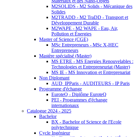
Matériaux et des Nano-Objets
M2SOLIDS - M2 Solids - Mécanique des
Solides
M2TRADD - M2 TraDD - Transport et
Développement Durable
M2WAPE - M2 WAPE - Eau, Air,
Pollution et Énergies
Master of Science (CGE)
MSc Entrepreneurs - MSc X-HEC
Entrepreneurs
Mastère spécialisé (Master)
MS ETRE - MS Energies Renouvelables :
Technologies et Entrepreneuriat (Master)
MS IE - MS Innovation et Entreprenariat
Non Diplomant
AUD_IPParis - AUDITEURS - IP Paris
Programme d'échange
EuroteQ - Diplôme EuroteQ
PEI - Programmes d'échange
internationaux
Catalogue 2024 - 2025
Bachelor
BX - Bachelor of Science de l'Ecole
polytechnique
Cycle Ingénieur