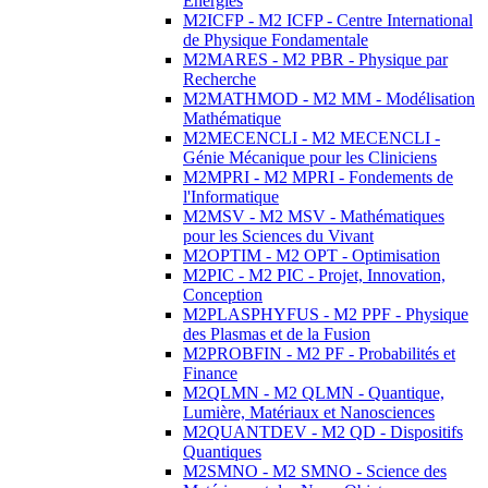
Energies
M2ICFP - M2 ICFP - Centre International
de Physique Fondamentale
M2MARES - M2 PBR - Physique par
Recherche
M2MATHMOD - M2 MM - Modélisation
Mathématique
M2MECENCLI - M2 MECENCLI -
Génie Mécanique pour les Cliniciens
M2MPRI - M2 MPRI - Fondements de
l'Informatique
M2MSV - M2 MSV - Mathématiques
pour les Sciences du Vivant
M2OPTIM - M2 OPT - Optimisation
M2PIC - M2 PIC - Projet, Innovation,
Conception
M2PLASPHYFUS - M2 PPF - Physique
des Plasmas et de la Fusion
M2PROBFIN - M2 PF - Probabilités et
Finance
M2QLMN - M2 QLMN - Quantique,
Lumière, Matériaux et Nanosciences
M2QUANTDEV - M2 QD - Dispositifs
Quantiques
M2SMNO - M2 SMNO - Science des