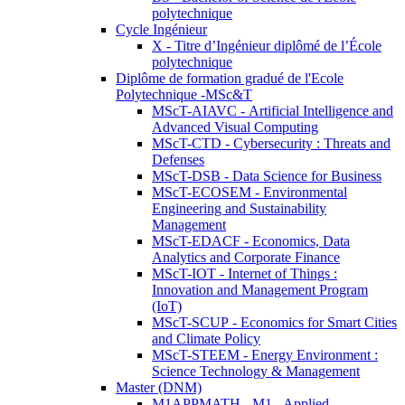
polytechnique
Cycle Ingénieur
X - Titre d’Ingénieur diplômé de l’École
polytechnique
Diplôme de formation gradué de l'Ecole
Polytechnique -MSc&T
MScT-AIAVC - Artificial Intelligence and
Advanced Visual Computing
MScT-CTD - Cybersecurity : Threats and
Defenses
MScT-DSB - Data Science for Business
MScT-ECOSEM - Environmental
Engineering and Sustainability
Management
MScT-EDACF - Economics, Data
Analytics and Corporate Finance
MScT-IOT - Internet of Things :
Innovation and Management Program
(IoT)
MScT-SCUP - Economics for Smart Cities
and Climate Policy
MScT-STEEM - Energy Environment :
Science Technology & Management
Master (DNM)
M1APPMATH - M1 - Applied