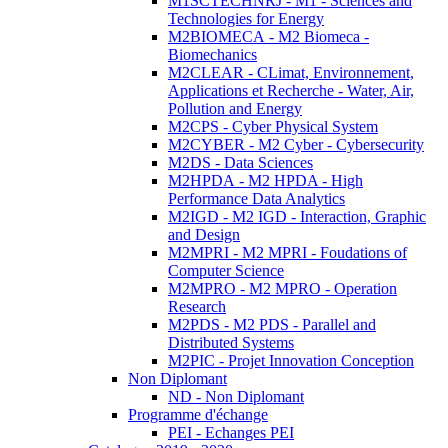
M1SCTECHNRJ - M1 - Sciences and
Technologies for Energy
M2BIOMECA - M2 Biomeca -
Biomechanics
M2CLEAR - CLimat, Environnement,
Applications et Recherche - Water, Air,
Pollution and Energy
M2CPS - Cyber Physical System
M2CYBER - M2 Cyber - Cybersecurity
M2DS - Data Sciences
M2HPDA - M2 HPDA - High
Performance Data Analytics
M2IGD - M2 IGD - Interaction, Graphic
and Design
M2MPRI - M2 MPRI - Foudations of
Computer Science
M2MPRO - M2 MPRO - Operation
Research
M2PDS - M2 PDS - Parallel and
Distributed Systems
M2PIC - Projet Innovation Conception
Non Diplomant
ND - Non Diplomant
Programme d'échange
PEI - Echanges PEI