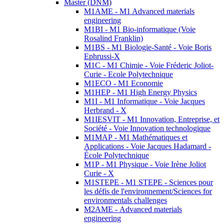
Master (DNM)
M1AME - M1 Advanced materials
engineering
M1BI - M1 Bio-informatique (Voie
Rosalind Franklin)
M1BS - M1 Biologie-Santé - Voie Boris
Ephrussi-X
M1C - M1 Chimie - Voie Fréderic Joliot-
Curie - Ecole Polytechnique
M1ECO - M1 Economie
M1HEP - M1 High Energy Physics
M1I - M1 Informatique - Voie Jacques
Herbrand - X
M1IESVIT - M1 Innovation, Entreprise, et
Société - Voie Innovation technologique
M1MAP - M1 Mathématiques et
Applications - Voie Jacques Hadamard -
École Polytechnique
M1P - M1 Physique - Voie Irène Joliot
Curie - X
M1STEPE - M1 STEPE - Sciences pour
les défis de l'environnement/Sciences for
environmentals challenges
M2AME - Advanced materials
engineering