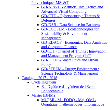
Polytechnique -MSc&T
GD-AIAVC - Artificial Intelligence and
Advanced Visual Computing
GD-CTD - Cybersecurity : Threats &
Defenses
GD-DSB - Data Science for Business
GD-ECOSEM - Ecotechnologies for
Sustainability & Environment
Management
GD-EDACF - Economics, Data Analytics
and Corporate Finance
GD-IOT - Internet of Things : Innovation
and Management Program (IoT)
GD-SCUP - Smart Cities and Urban
Policy
GD-STEEM - Energy Environment :
Science Technology & Management
Catalogue 2017 - 2018
Cycle Ingénieur
X - Diplôme d'ingénieur de l'Ecole
Polytechnique
Master (DNM)
M1QMI - M1 FODQ - Maj. QMI -
Quantique, mathematiques, informatique