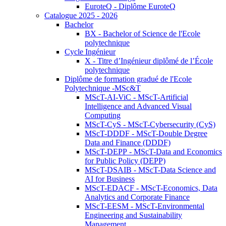
EuroteQ - Diplôme EuroteQ
Catalogue 2025 - 2026
Bachelor
BX - Bachelor of Science de l'Ecole
polytechnique
Cycle Ingénieur
X - Titre d’Ingénieur diplômé de l’École
polytechnique
Diplôme de formation gradué de l'Ecole
Polytechnique -MSc&T
MScT-AI-ViC - MScT-Artificial
Intelligence and Advanced Visual
Computing
MScT-CyS - MScT-Cybersecurity (CyS)
MScT-DDDF - MScT-Double Degree
Data and Finance (DDDF)
MScT-DEPP - MScT-Data and Economics
for Public Policy (DEPP)
MScT-DSAIB - MScT-Data Science and
AI for Business
MScT-EDACF - MScT-Economics, Data
Analytics and Corporate Finance
MScT-EESM - MScT-Environmental
Engineering and Sustainability
Management