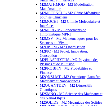
Matériaux et Interfaces
M2MATHMOD - M2 Modélisation
Mathématique
M2MECENCLI - M2 Génie Mécanique
pour les Cliniciens
M2MOCHI - M2 Chimie Moléculaire et
Interfaces
M2MPRI - M2 Fondements de
l'Informatique MPRI
M2MSV - M2 Mathématiques pour les
Sciences du Vivant
M2OPTIM - M2 Optimisation
M2PIC - M2 Projet, Innovation,
Conception
M2PLASPHYFUS - M2 Physique des
Plasmas et de la Fusion
M2PROBFIN - M2 Probabilités et
Finance
M2QNSLMT - M2 Quantique, Lumière,
Matériaux et Nanosciences
M2QUANTDEV - M2 Dispositifs
Quantiques
M2SMNO - M2 Science des Matériaux et
des Nano-Objets
M2SOLIDS - M2 Mécanique des Solides