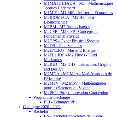
M1MATHJHADA - M1 - Mathematiques
Jacques Hadamard
M1MIE - M1 MiE - Master in Economics
M2BIOMECA - M2 Biomeca -
Biomechanics
M2BM - M2 Biomechanics
M2CFP - M2 CFP - Concepts in
Fundamental Physics
M2CPS - Cyber Physical System
M2DS - Data Sciences
M2ENERG - Master 2 Énergie
M2FLUIDS - M2 Fluids - Fluid
Mechanics
M2IGD - M2 IGD - Interaction, Graphic
and Design
M2MDA - M2 MdA - Mathématiques de
l'Aléatoire
M2MSV - M2 MSV - Mathématiques
pour les Sciences du Vivant
M2PIC - Projet Innovation Conception
Programme d'échange
PEI - Echanges PEI
Catalogue 2020 - 2021
Bachelor
BS - Bachelor of Science de l'Ecole