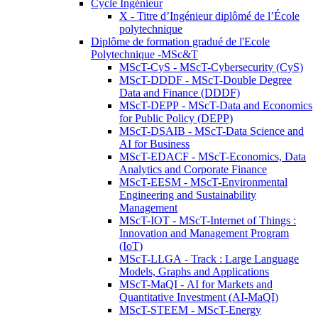
Cycle Ingénieur
X - Titre d’Ingénieur diplômé de l’École
polytechnique
Diplôme de formation gradué de l'Ecole
Polytechnique -MSc&T
MScT-CyS - MScT-Cybersecurity (CyS)
MScT-DDDF - MScT-Double Degree
Data and Finance (DDDF)
MScT-DEPP - MScT-Data and Economics
for Public Policy (DEPP)
MScT-DSAIB - MScT-Data Science and
AI for Business
MScT-EDACF - MScT-Economics, Data
Analytics and Corporate Finance
MScT-EESM - MScT-Environmental
Engineering and Sustainability
Management
MScT-IOT - MScT-Internet of Things :
Innovation and Management Program
(IoT)
MScT-LLGA - Track : Large Language
Models, Graphs and Applications
MScT-MaQI - AI for Markets and
Quantitative Investment (AI-MaQI)
MScT-STEEM - MScT-Energy