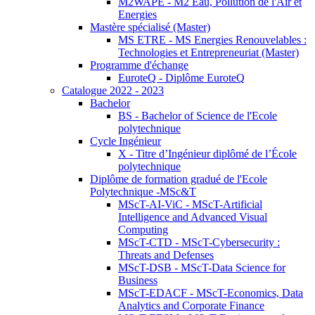
M2WAPE - M2 Eau, Pollution de l'Air et
Energies
Mastère spécialisé (Master)
MS ETRE - MS Energies Renouvelables :
Technologies et Entrepreneuriat (Master)
Programme d'échange
EuroteQ - Diplôme EuroteQ
Catalogue 2022 - 2023
Bachelor
BS - Bachelor of Science de l'Ecole
polytechnique
Cycle Ingénieur
X - Titre d’Ingénieur diplômé de l’École
polytechnique
Diplôme de formation gradué de l'Ecole
Polytechnique -MSc&T
MScT-AI-ViC - MScT-Artificial
Intelligence and Advanced Visual
Computing
MScT-CTD - MScT-Cybersecurity :
Threats and Defenses
MScT-DSB - MScT-Data Science for
Business
MScT-EDACF - MScT-Economics, Data
Analytics and Corporate Finance