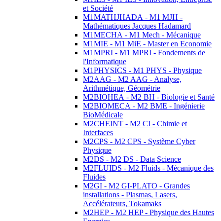
et Société
M1MATHJHADA - M1 MJH -
Mathématiques Jacques Hadamard
M1MECHA - M1 Mech - Mécanique
M1MIE - M1 MiE - Master en Economie
M1MPRI - M1 MPRI - Fondements de
l'Informatique
M1PHYSICS - M1 PHYS - Physique
M2AAG - M2 AAG - Analyse,
Arithmétique, Géométrie
M2BIOHEA - M2 BH - Biologie et Santé
M2BIOMECA - M2 BME - Ingénierie
BioMédicale
M2CHEINT - M2 CI - Chimie et
Interfaces
M2CPS - M2 CPS - Système Cyber
Physique
M2DS - M2 DS - Data Science
M2FLUIDS - M2 Fluids - Mécanique des
Fluides
M2GI - M2 GI-PLATO - Grandes
installations - Plasmas, Lasers,
Accélérateurs, Tokamaks
M2HEP - M2 HEP - Physique des Hautes